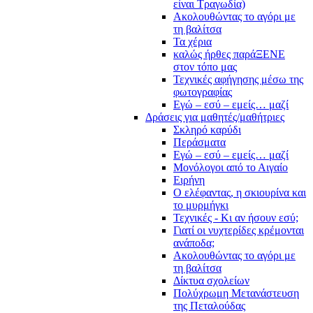
είναι Τραγωδία)
Ακολουθώντας το αγόρι με
τη βαλίτσα
Τα χέρια
καλώς ήρθες παράΞΕΝΕ
στον τόπο μας
Τεχνικές αφήγησης μέσω της
φωτογραφίας
Εγώ – εσύ – εμείς… μαζί
Δράσεις για μαθητές/μαθήτριες
Σκληρό καρύδι
Περάσματα
Εγώ – εσύ – εμείς… μαζί
Μονόλογοι από το Αιγαίο
Ειρήνη
Ο ελέφαντας, η σκιουρίνα και
το μυρμήγκι
Τεχνικές - Κι αν ήσουν εσύ;
Γιατί οι νυχτερίδες κρέμονται
ανάποδα;
Ακολουθώντας το αγόρι με
τη βαλίτσα
Δίκτυα σχολείων
Πολύχρωμη Μετανάστευση
της Πεταλούδας