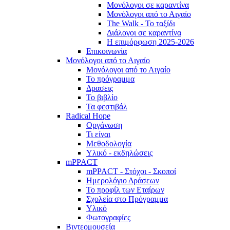
Μονόλογοι σε καραντίνα
Μονόλογοι από το Αιγαίο
The Walk - Το ταξίδι
Διάλογοι σε καραντίνα
Η επιμόρφωση 2025-2026
Επικοινωνία
Μονόλογοι από το Αιγαίο
Μονόλογοι από το Αιγαίο
Το πρόγραμμα
Δρασεις
Το βιβλίο
Τα φεστιβάλ
Radical Hope
Οργάνωση
Τι είναι
Μεθοδολογία
Υλικό - εκδηλώσεις
mPPACT
mPPACT - Στόχοι - Σκοποί
Ημερολόγιο Δράσεων
Το προφίλ των Εταίρων
Σχολεία στο Πρόγραμμα
Υλικό
Φωτογραφίες
Βιντεομουσεία