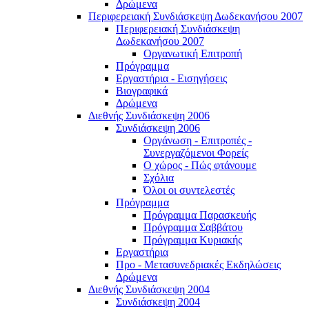
Δρώμενα
Περιφερειακή Συνδιάσκεψη Δωδεκανήσου 2007
Περιφερειακή Συνδιάσκεψη
Δωδεκανήσου 2007
Οργανωτική Επιτροπή
Πρόγραμμα
Εργαστήρια - Εισηγήσεις
Βιογραφικά
Δρώμενα
Διεθνής Συνδιάσκεψη 2006
Συνδιάσκεψη 2006
Οργάνωση - Επιτροπές -
Συνεργαζόμενοι Φορείς
Ο χώρος - Πώς φτάνουμε
Σχόλια
Όλοι οι συντελεστές
Πρόγραμμα
Πρόγραμμα Παρασκευής
Πρόγραμμα Σαββάτου
Πρόγραμμα Κυριακής
Εργαστήρια
Προ - Μετασυνεδριακές Εκδηλώσεις
Δρώμενα
Διεθνής Συνδιάσκεψη 2004
Συνδιάσκεψη 2004