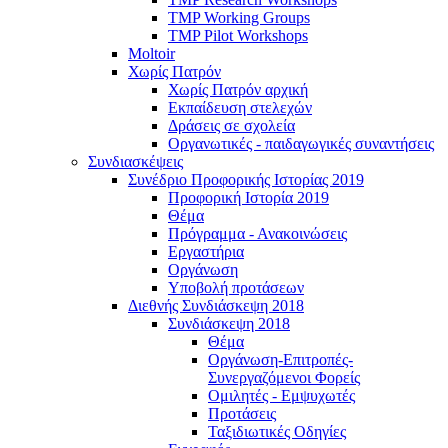
TMP Working Groups
TMP Pilot Workshops
Moltoir
Χωρίς Πατρόν
Χωρίς Πατρόν αρχική
Εκπαίδευση στελεχών
Δράσεις σε σχολεία
Οργανωτικές - παιδαγωγικές συναντήσεις
Συνδιασκέψεις
Συνέδριο Προφορικής Ιστορίας 2019
Προφορική Ιστορία 2019
Θέμα
Πρόγραμμα - Ανακοινώσεις
Εργαστήρια
Οργάνωση
Υποβολή προτάσεων
Διεθνής Συνδιάσκεψη 2018
Συνδιάσκεψη 2018
Θέμα
Οργάνωση-Επιτροπές-
Συνεργαζόμενοι Φορείς
Ομιλητές - Εμψυχωτές
Προτάσεις
Ταξιδιωτικές Οδηγίες