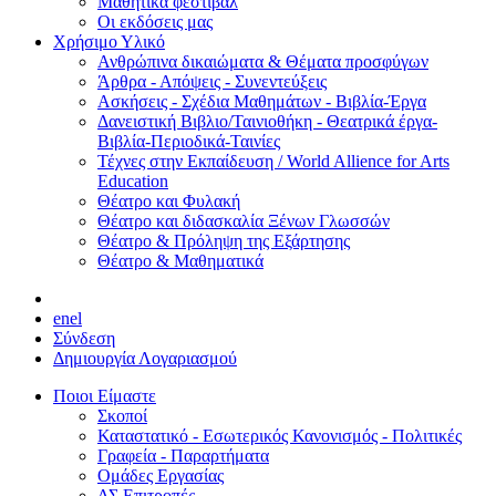
Μαθητικά φεστιβάλ
Οι εκδόσεις μας
Χρήσιμο Υλικό
Ανθρώπινα δικαιώματα & Θέματα προσφύγων
Άρθρα - Απόψεις - Συνεντεύξεις
Ασκήσεις - Σχέδια Μαθημάτων - Βιβλία-Έργα
Δανειστική Βιβλιο/Ταινιοθήκη - Θεατρικά έργα-
Βιβλία-Περιοδικά-Ταινίες
Τέχνες στην Εκπαίδευση / World Allience for Arts
Education
Θέατρο και Φυλακή
Θέατρο και διδασκαλία Ξένων Γλωσσών
Θέατρο & Πρόληψη της Εξάρτησης
Θέατρο & Μαθηματικά
en
el
Σύνδεση
Δημιουργία Λογαριασμού
Ποιοι Είμαστε
Σκοποί
Καταστατικό - Εσωτερικός Κανονισμός - Πολιτικές
Γραφεία - Παραρτήματα
Ομάδες Εργασίας
ΔΣ Επιτροπές