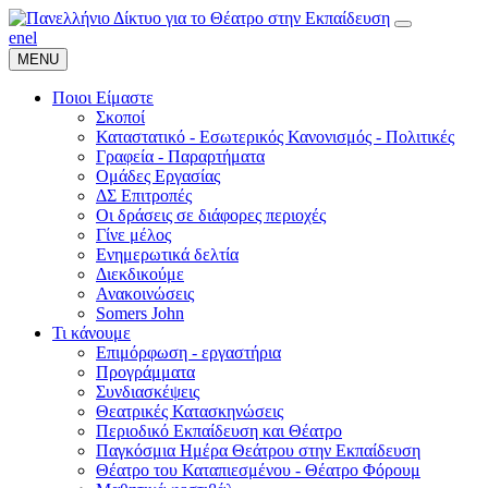
en
el
MENU
Ποιοι Είμαστε
Σκοποί
Καταστατικό - Εσωτερικός Κανονισμός - Πολιτικές
Γραφεία - Παραρτήματα
Ομάδες Εργασίας
ΔΣ Επιτροπές
Οι δράσεις σε διάφορες περιοχές
Γίνε μέλος
Ενημερωτικά δελτία
Διεκδικούμε
Ανακοινώσεις
Somers John
Τι κάνουμε
Επιμόρφωση - εργαστήρια
Προγράμματα
Συνδιασκέψεις
Θεατρικές Κατασκηνώσεις
Περιοδικό Εκπαίδευση και Θέατρο
Παγκόσμια Ημέρα Θεάτρου στην Εκπαίδευση
Θέατρο του Καταπιεσμένου - Θέατρο Φόρουμ