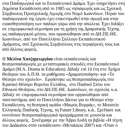
στα Παιδαγωγικά και το Εκπαιδευτικό Δράμα. Έχει υπηρετήσει στη
Δημόσια Εκπαίδευση από το 1985 ως νηπιαγωγός και ως Σχολική
Σύμβουλος Προσχολικής Αγωγής στο Νομό Ιωαννίνων. Πέραν του
παιδαγωγικού της έργου έχει επικεντρωθεί στην αγωγή και στην
ευαισθητοποίηση των παιδιών γύρω από την απώλεια. Έχει διδάξει
σε επιμορφωτικά σεμινάρια για τη χρήση της Δραματικής Τέχνης
ως παιδαγωγικού μέσου, που οργανώθηκαν από το ΔΗ.ΠΕ.ΘΕ.
Ιωαννίνων, από τον Πανελλήνιο Σύλλογο Εκπαιδευτικού
Δράματος, από Σχολικούς Συμβούλους στις περιφέρειές τους και
από άλλους φορείς.
Η
Μελίνα Χατζηγεωργίου
είναι εκπαιδευτικός και
θεατροπαιδαγωγός με μεταπτυχιακές σπουδές στο Εκπαιδευτικό
Δράμα (Μ.Α. Drama in Education). Δίδαξε επί 14 έτη στο Τμήμα
Θεάτρου του Α.Π.Θ. τα μαθήματα «Δραματοποίηση» και «Το
Θέατρο στο σχολείο». Εργάστηκε ως θεατροπαιδαγωγός στο
Κρατικό Θέατρο Βορείου Ελλάδος, στο Παιδικό Στέκι του
Εθνικού Θεάτρου, στο ΔΗ.ΠΕ.ΘΕ. Ιωαννίνων, σε σχολεία, κ.α.
Δίδαξε σε επιμορφωτικά σεμινάρια που οργανώθηκαν από
πανεπιστήμια, από το Πανελλήνιο Δίκτυο για το Θέατρο στην
Εκπαίδευση, τη θεατρική ομάδα «Μικρός Βορράς», το Μουσείο
Ελληνικής Παιδικής Τέχνης, τη Future Library, κ.ά.. Σχεδίασε και
συντόνισε θεατροπαιδαγωγικά προγράμματα σε μουσεία και
άλλους φορείς. Συνέγραψε με την Άβρα Αυδή τα βιβλία «Η τέχνη
του Δράματος στην εκπαίδευση» (Μεταίχμιο 2007) και «Όταν ο