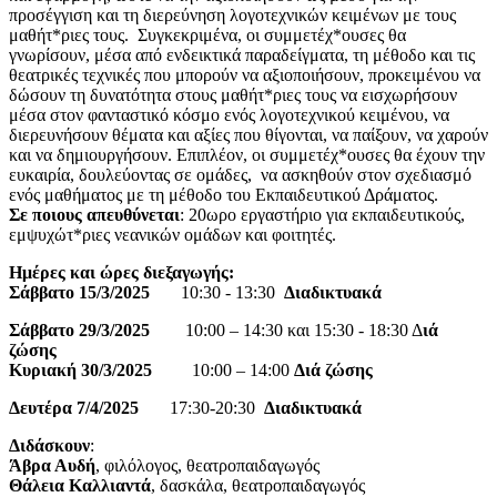
προσέγγιση και τη διερεύνηση λογοτεχνικών κειμένων με τους
μαθήτ*ριες τους. Συγκεκριμένα, οι συμμετέχ*ουσες θα
γνωρίσουν, μέσα από ενδεικτικά παραδείγματα, τη μέθοδο και τις
θεατρικές τεχνικές που μπορούν να αξιοποιήσουν, προκειμένου να
δώσουν τη δυνατότητα στους μαθήτ*ριες τους να εισχωρήσουν
μέσα στον φανταστικό κόσμο ενός λογοτεχνικού κειμένου, να
διερευνήσουν θέματα και αξίες που θίγονται, να παίξουν, να χαρούν
και να δημιουργήσουν. Επιπλέον, οι συμμετέχ*ουσες θα έχουν την
ευκαιρία, δουλεύοντας σε ομάδες, να ασκηθούν στον σχεδιασμό
ενός μαθήματος με τη μέθοδο του Εκπαιδευτικού Δράματος.
Σε ποιους απευθύνεται
: 20ωρο εργαστήριο για εκπαιδευτικούς,
εμψυχώτ*ριες νεανικών ομάδων και φοιτητές.
Ημέρες και ώρες διεξαγωγής:
Σάββατο 15/3/2025
10:30 - 13:30
Διαδικτυακά
Σάββατο 29/3/2025
10:00 – 14:30 και 15:30 - 18:30 Δ
ιά
ζώσης
Κυριακή 30/3/2025
10:00 – 14:00
Διά ζώσης
Δευτέρα 7/4/2025
17:30-20:30
Διαδικτυακά
Διδάσκουν
:
Άβρα Αυδή
, φιλόλογος, θεατροπαιδαγωγός
Θάλεια Καλλιαντά
, δασκάλα, θεατροπαιδαγωγός