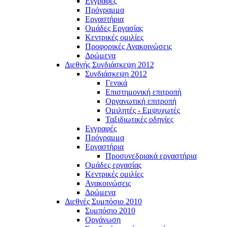
Εγγραφές
Πρόγραμμα
Εργαστήρια
Ομάδες Εργασίας
Κεντρικές ομιλίες
Προφορικές Ανακοινώσεις
Δρώμενα
Διεθνής Συνδιάσκεψη 2012
Συνδιάσκεψη 2012
Γενικά
Επιστημονική επιτροπή
Οργανωτική επιτροπή
Ομιλητές - Εμψυχωτές
Ταξιδιωτικές οδηγίες
Εγγραφές
Πρόγραμμα
Εργαστήρια
Προσυνεδριακά εργαστήρια
Ομάδες εργασίας
Κεντρικές ομιλίες
Ανακοινώσεις
Δρώμενα
Διεθνές Συμπόσιο 2010
Συμπόσιο 2010
Οργάνωση