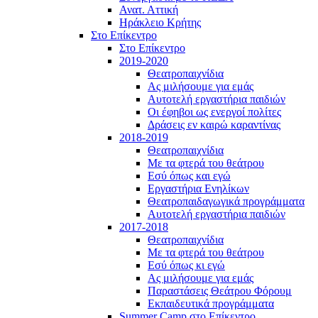
Ανατ. Αττική
Ηράκλειο Κρήτης
Στο Επίκεντρο
Στο Επίκεντρο
2019-2020
Θεατροπαιχνίδια
Ας μιλήσουμε για εμάς
Αυτοτελή εργαστήρια παιδιών
Οι έφηβοι ως ενεργοί πολίτες
Δράσεις εν καιρώ καραντίνας
2018-2019
Θεατροπαιχνίδια
Με τα φτερά του θεάτρου
Εσύ όπως και εγώ
Εργαστήρια Ενηλίκων
Θεατροπαιδαγωγικά προγράμματα
Αυτοτελή εργαστήρια παιδιών
2017-2018
Θεατροπαιχνίδια
Με τα φτερά του θεάτρου
Εσύ όπως κι εγώ
Ας μιλήσουμε για εμάς
Παραστάσεις Θεάτρου Φόρουμ
Εκπαιδευτικά προγράμματα
Summer Camp στο Επίκεντρο