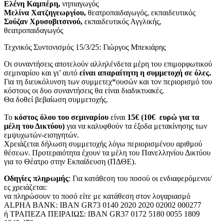
Ελένη Καμπέρη,
νηπιαγωγός
Μελίνα Χατζηγεωργίου,
θεατροπαιδαγωγός, εκπαιδευτικός
Σούζαν Χρυσοβιτσινού,
εκπαιδευτικός Αγγλικής,
θεατροπαιδαγωγός
Τεχνικός Συντονισμός 15/3/25: Γιώργος Μπεκιάρης
Οι συναντήσεις αποτελούν αλληλένδετα μέρη του επιμορφωτικού
σεμιναρίου και γι’ αυτό
είναι απαραίτητη η συμμετοχή σε όλες.
Για τη διευκόλυνση των συμμετεχ*ουσών και τον περιορισμό του
κόστους οι δυο συναντήσεις θα είναι διαδικτυακές.
Θα δοθεί βεβαίωση συμμετοχής.
Το
κόστος όλου του σεμιναρίου
είναι
15€ (10€ ευρώ για τα
μέλη του Δικτύου)
για να καλυφθούν τα έξοδα μετακίνησης των
εμψυχωτών-εισηγητών.
Χρειάζεται δήλωση συμμετοχής λόγω περιορισμένου αριθμού
θέσεων. Προτεραιότητα έχουν τα μέλη του Πανελληνίου Δικτύου
για το Θέατρο στην Εκπαίδευση (ΠΔΘΕ).
Οδηγίες πληρωμής
: Για κατάθεση του ποσού οι ενδιαφερόμενοι/
ες χρειάζεται:
να πληρώσουν το ποσό είτε με κατάθεση στον λογαριασμό
ALPHA ΒΑΝΚ: IBAN GR73 0140 2020 2020 02002 000277
ή ΤΡΑΠΕΖΑ ΠΕΙΡΑΙΩΣ: IBAN GR37 0172 5180 0055 1809