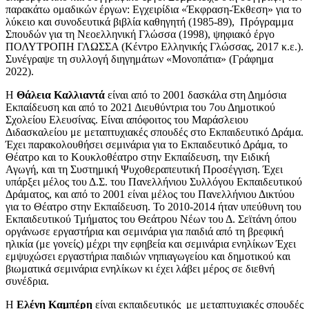
παρακάτω ομαδικών έργων: Εγχειρίδια «Έκφραση-Έκθεση» για το
λύκειο και συνοδευτικά βιβλία καθηγητή (1985-89), Πρόγραμμα
Σπουδών για τη Νεοελληνική Γλώσσα (1998), ψηφιακό έργο
ΠΟΛΥΤΡΟΠΗ ΓΛΩΣΣΑ (Κέντρο Ελληνικής Γλώσσας, 2017 κ.ε.).
Συνέγραψε τη συλλογή διηγημάτων «Μονοπάτια» (Γράφημα
2022).
Η
Θάλεια Καλλιαντά
είναι από το 2001 δασκάλα στη Δημόσια
Εκπαίδευση και από το 2021 Διευθύντρια του 7ου Δημοτικού
Σχολείου Ελευσίνας. Είναι απόφοιτος του Μαράσλειου
Διδασκαλείου με μεταπτυχιακές σπουδές στο Εκπαιδευτικό Δράμα.
Έχει παρακολουθήσει σεμινάρια για το Εκπαιδευτικό Δράμα, το
Θέατρο και το Κουκλοθέατρο στην Εκπαίδευση, την Ειδική
Αγωγή, και τη Συστημική Ψυχοθεραπευτική Προσέγγιση. Έχει
υπάρξει μέλος του Δ.Σ. του Πανελλήνιου Συλλόγου Εκπαιδευτικού
Δράματος, και από το 2001 είναι μέλος του Πανελλήνιου Δικτύου
για το Θέατρο στην Εκπαίδευση. Το 2010-2014 ήταν υπεύθυνη του
Εκπαιδευτικού Τμήματος του Θεάτρου Νέων του Δ. Σεϊτάνη όπου
οργάνωσε εργαστήρια και σεμινάρια για παιδιά από τη βρεφική
ηλικία (με γονείς) μέχρι την εφηβεία και σεμινάρια ενηλίκων Έχει
εμψυχώσει εργαστήρια παιδιών νηπιαγωγείου και δημοτικού και
βιωματικά σεμινάρια ενηλίκων κι έχει λάβει μέρος σε διεθνή
συνέδρια.
Η
Ελένη Καμπέρη
είναι εκπαιδευτικός με μεταπτυχιακές σπουδές