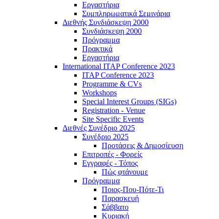
Εργαστήρια
Συμπληρωματικά Σεμινάρια
Διεθνής Συνδιάσκεψη 2000
Συνδιάσκεψη 2000
Πρόγραμμα
Πρακτικά
Εργαστήρια
International ITAP Conference 2023
ITAP Conference 2023
Programme & CVs
Workshops
Special Interest Groups (SIGs)
Registration - Venue
Site Specific Events
Διεθνές Συνέδριο 2025
Συνέδριο 2025
Προτάσεις & Δημοσίευση
Επιτροπές - Φορείς
Εγγραφές - Τόπος
Πώς φτάνουμε
Πρόγραμμα
Ποιος-Που-Πότε-Τι
Παρασκευή
Σάββατο
Κυριακή