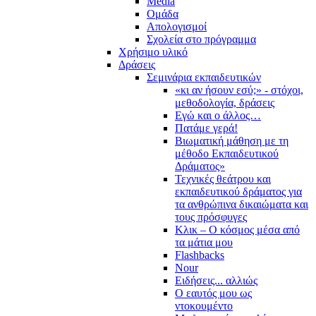
Media
Ομάδα
Απολογισμοί
Σχολεία στο πρόγραμμα
Χρήσιμο υλικό
Δράσεις
Σεμινάρια εκπαιδευτικών
«κι αν ήσουν εσύ;» - στόχοι,
μεθοδολογία, δράσεις
Εγώ και ο άλλος…
Πατάμε γερά!
Βιωματική μάθηση με τη
μέθοδο Εκπαιδευτικού
Δράματος»
Τεχνικές θεάτρου και
εκπαιδευτικού δράματος για
τα ανθρώπινα δικαιώματα και
τους πρόσφυγες
Κλικ – Ο κόσμος μέσα από
τα μάτια μου
Flashbacks
Nour
Ειδήσεις... αλλιώς
Ο εαυτός μου ως
ντοκουμέντο