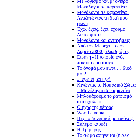
Με λογισμό και μ’ όνειρο -
Μονόλογοι σε καραντίνα
Μονόλογοι σε καραντίνα -
Αναζητώντας τη δική μου
φωνή
Έχω, έχεις, έχει, έχουμε
Δικαιώματα
Μονόλογοι και αντηχήσεις
Από τον Μπρεχτ... στον
Δαρείο 2800 μίλια δρόμος
Ειρήνη - Η ιστορία ενός
παιδιού πρόσφυγα
Το όνομά μου είναι … δικό
μου!
... εγώ είμαι Εγώ
Κινώντας το Νομαδικό Σώμα
– Μονόλογοι σε καραντίνα
Μπλοκάρουμε το ρατσισμό
στο σχολείο
Ο ήχος της πέτρας
World cinema
Πες το δυναμικά με εικόνες!
Σκληρό καρύδι
Η Τριμερής
Το σώμα αφηγείται (ή Δεν