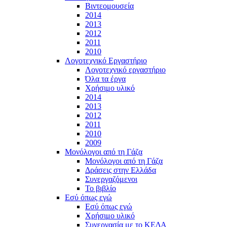
Βιντεομουσεία
2014
2013
2012
2011
2010
Λογοτεχνικό Εργαστήριο
Λογοτεχνικό εργαστήριο
Όλα τα έργα
Χρήσιμο υλικό
2014
2013
2012
2011
2010
2009
Μονόλογοι από τη Γάζα
Μονόλογοι από τη Γάζα
Δράσεις στην Ελλάδα
Συνεργαζόμενοι
To βιβλίο
Εσύ όπως εγώ
Εσύ όπως εγώ
Χρήσιμο υλικό
Συνεργασία με το ΚΕΔΑ