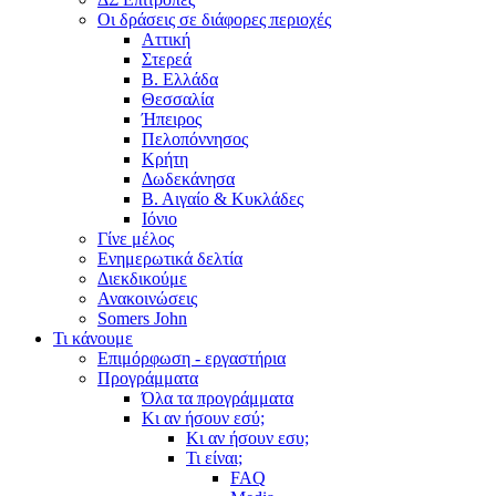
Οι δράσεις σε διάφορες περιοχές
Αττική
Στερεά
Β. Ελλάδα
Θεσσαλία
Ήπειρος
Πελοπόννησος
Κρήτη
Δωδεκάνησα
Β. Αιγαίο & Κυκλάδες
Ιόνιο
Γίνε μέλος
Ενημερωτικά δελτία
Διεκδικούμε
Ανακοινώσεις
Somers John
Τι κάνουμε
Επιμόρφωση - εργαστήρια
Προγράμματα
Όλα τα προγράμματα
Κι αν ήσουν εσύ;
Κι αν ήσουν εσυ;
Τι είναι;
FAQ