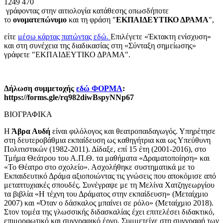
1249 470
γράφοντας στην αιτιολογία κατάθεσης οπωσδήποτε
το
ονοματεπώνυμο
και τη φράση "
ΕΚΠΑΙΔΕΥΤΙΚΟ ΔΡΑΜΑ
",
είτε
μέσω κάρτας πατώντας εδώ.
Επιλέγετε «Έκτακτη ενίσχυση»
και στη συνέχεια της διαδικασίας στη «Σύνταξη σημείωσης»
γράφετε "ΕΚΠΑΙΔΕΥΤΙΚΟ ΔΡΑΜΑ".
Δήλωση συμμετοχής
εδώ ΦΟΡΜΑ
:
https://forms.gle/rq982diwBspyNNp67
ΒΙΟΓΡΑΦΙΚΑ
Η
Άβρα Αυδή
είναι φιλόλογος και θεατροπαιδαγωγός. Υπηρέτησε
στη δευτεροβάθμια εκπαίδευση ως καθηγήτρια και ως Υπεύθυνη
Πολιτιστικών (1982-2011). Δίδαξε, επί 15 έτη (2001-2016), στο
Τμήμα Θεάτρου του Α.Π.Θ. τα μαθήματα «Δραματοποίηση» και
«Το Θέατρο στο σχολείο». Ασχολήθηκε συστηματικά με το
Εκπαιδευτικό Δράμα αξιοποιώντας τις γνώσεις που αποκόμισε από
μεταπτυχιακές σπουδές. Συνέγραψε με τη Μελίνα Χατζηγεωργίου
τα βιβλία «Η τέχνη του Δράματος στην εκπαίδευση» (Μεταίχμιο
2007) και «Όταν ο δάσκαλος μπαίνει σε ρόλο» (Μεταίχμιο 2018).
Στον τομέα της γλωσσικής διδασκαλίας έχει επιτελέσει διδακτικό,
επιμορφωτικό και συγγραφικό έργο. Συμμετείχε στη συγγραφή των