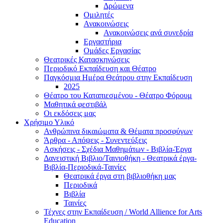
Δρώμενα
Ομιλητές
Ανακοινώσεις
Ανακοινώσεις ανά συνεδρία
Εργαστήρια
Ομάδες Εργασίας
Θεατρικές Κατασκηνώσεις
Περιοδικό Εκπαίδευση και Θέατρο
Παγκόσμια Ημέρα Θεάτρου στην Εκπαίδευση
2025
Θέατρο του Καταπιεσμένου - Θέατρο Φόρουμ
Μαθητικά φεστιβάλ
Οι εκδόσεις μας
Χρήσιμο Υλικό
Ανθρώπινα δικαιώματα & Θέματα προσφύγων
Άρθρα - Απόψεις - Συνεντεύξεις
Ασκήσεις - Σχέδια Μαθημάτων - Βιβλία-Έργα
Δανειστική Βιβλιο/Ταινιοθήκη - Θεατρικά έργα-
Βιβλία-Περιοδικά-Ταινίες
Θεατρικά έργα στη βιβλιοθήκη μας
Περιοδικά
Βιβλία
Ταινίες
Τέχνες στην Εκπαίδευση / World Allience for Arts
Education