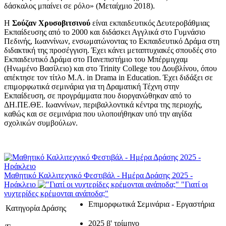
δάσκαλος μπαίνει σε ρόλο» (Μεταίχμιο 2018).
Η
Σούζαν Χρυσοβιτσινού
είναι εκπαιδευτικός Δευτεροβάθμιας
Εκπαίδευσης από το 2000 και διδάσκει Αγγλικά στο Γυμνάσιο
Πεδινής, Ιωαννίνων, ενσωματώνοντας το Εκπαιδευτικό Δράμα στη
διδακτική της προσέγγιση. Έχει κάνει μεταπτυχιακές σπουδές στο
Εκπαιδευτικό Δράμα στο Πανεπιστήμιο του Μπέρμιγχαμ
(Ηνωμένο Βασίλειο) και στο Trinity College του Δουβλίνου, όπου
απέκτησε τον τίτλο M.A. in Drama in Education. Έχει διδάξει σε
επιμορφωτικά σεμινάρια για τη Δραματική Τέχνη στην
Εκπαίδευση, σε προγράμματα που διοργανώθηκαν από το
ΔΗ.ΠΕ.ΘΕ. Ιωαννίνων, περιβαλλοντικά κέντρα της περιοχής,
καθώς και σε σεμινάρια που υλοποιήθηκαν υπό την αιγίδα
σχολικών συμβούλων.
Μαθητικό Καλλιτεχνικό Φεστιβάλ - Ημέρα Δράσης 2025 -
Ηράκλειο
"Γιατί οι
νυχτερίδες κρέμονται ανάποδα;"
Επιμορφωτικά Σεμινάρια - Εργαστήρια
Κατηγορία Δράσης
2025 β' τρίμηνο