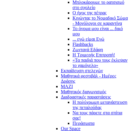
Μπλοκάρουμε το ρατσισμό
στο σχολείο
Ο ήχος της πέτρας
Κινώντας το Νομαδικό Σώμα
- Μονόλογοι σε καραντίνα
Το όνομα μου είναι ... δικό
μου
... εγώ είμαι Εγώ
Flashbacks
Ζωντανά Εδάφη
Η Τριμερής Επιτροπή!
«Τα παιδιά που τους έκλεψαν
το χαμόγελο»
Εκπαίδευση στελεχών
Μαθητικά φεστιβάλ - Ημέρες
Δράσης
ΜΑΖΙ
Μαθητικός διαγωνισμός
Διαδραστικές παραστάσεις
Η πολύχρωμη μετανάστευση
της πεταλούδας
Να τους πάρετε στα σπίτια
σας!
Περάσματα
Our Space