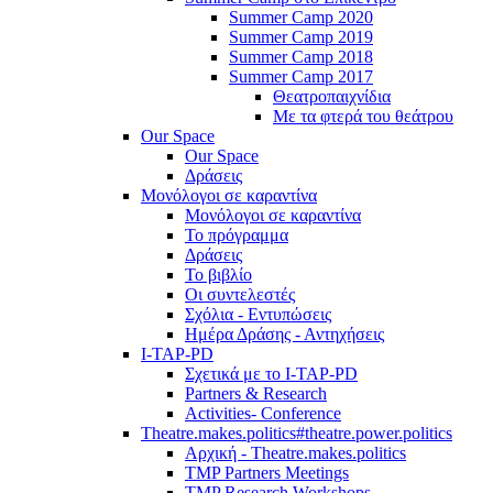
Summer Camp 2020
Summer Camp 2019
Summer Camp 2018
Summer Camp 2017
Θεατροπαιχνίδια
Με τα φτερά του θεάτρου
Our Space
Our Space
Δράσεις
Μονόλογοι σε καραντίνα
Μονόλογοι σε καραντίνα
Το πρόγραμμα
Δράσεις
Το βιβλίο
Οι συντελεστές
Σχόλια - Εντυπώσεις
Ημέρα Δράσης - Αντηχήσεις
I-TAP-PD
Σχετικά με το I-TAP-PD
Partners & Research
Activities- Conference
Theatre.makes.politics#theatre.power.politics
Αρχική - Theatre.makes.politics
TMP Partners Meetings
TMP Research Workshops