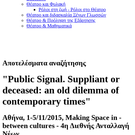
Θέατρο και Φυλακή
Ρόλοι στη ζωή - Ρόλοι στο Θέατρο
Θέατρο και διδασκαλία Ξένων Γλωσσών
Θέατρο & Πρόληψη της Εξάρτησης
Θέατρο & Μαθηματικά
Αποτελέσματα αναζήτησης
"Public Signal. Suppliant or
deceased: an old dilemma of
contemporary times"
Αθήνα, 1-5/11/2015, Making Space in -
between cultures - 4η Διεθνής Ανταλλαγή
Νέων