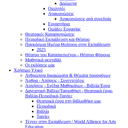
Δρώμενα
Ομιλητές
Ανακοινώσεις
Ανακοινώσεις ανά συνεδρία
Εργαστήρια
Ομάδες Εργασίας
Θεατρικές Κατασκηνώσεις
Περιοδικό Εκπαίδευση και Θέατρο
Παγκόσμια Ημέρα Θεάτρου στην Εκπαίδευση
2025
Θέατρο του Καταπιεσμένου - Θέατρο Φόρουμ
Μαθητικά φεστιβάλ
Οι εκδόσεις μας
Χρήσιμο Υλικό
Ανθρώπινα δικαιώματα & Θέματα προσφύγων
Άρθρα - Απόψεις - Συνεντεύξεις
Ασκήσεις - Σχέδια Μαθημάτων - Βιβλία-Έργα
Δανειστική Βιβλιο/Ταινιοθήκη - Θεατρικά έργα-
Βιβλία-Περιοδικά-Ταινίες
Θεατρικά έργα στη βιβλιοθήκη μας
Περιοδικά
Βιβλία
Ταινίες
Τέχνες στην Εκπαίδευση / World Allience for Arts
Education