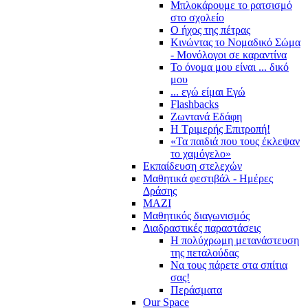
Μπλοκάρουμε το ρατσισμό
στο σχολείο
Ο ήχος της πέτρας
Κινώντας το Νομαδικό Σώμα
- Μονόλογοι σε καραντίνα
Το όνομα μου είναι ... δικό
μου
... εγώ είμαι Εγώ
Flashbacks
Ζωντανά Εδάφη
Η Τριμερής Επιτροπή!
«Τα παιδιά που τους έκλεψαν
το χαμόγελο»
Εκπαίδευση στελεχών
Μαθητικά φεστιβάλ - Ημέρες
Δράσης
ΜΑΖΙ
Μαθητικός διαγωνισμός
Διαδραστικές παραστάσεις
Η πολύχρωμη μετανάστευση
της πεταλούδας
Να τους πάρετε στα σπίτια
σας!
Περάσματα
Our Space