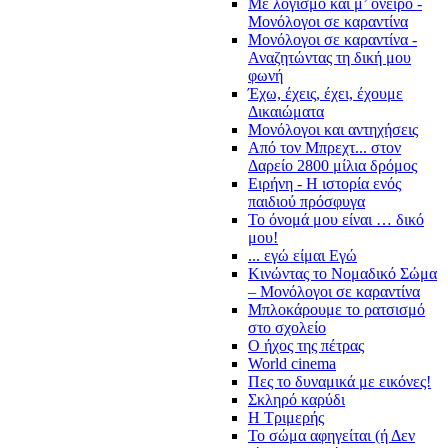
Με λογισμό και μ’ όνειρο -
Μονόλογοι σε καραντίνα
Μονόλογοι σε καραντίνα -
Αναζητώντας τη δική μου
φωνή
Έχω, έχεις, έχει, έχουμε
Δικαιώματα
Μονόλογοι και αντηχήσεις
Από τον Μπρεχτ... στον
Δαρείο 2800 μίλια δρόμος
Ειρήνη - Η ιστορία ενός
παιδιού πρόσφυγα
Το όνομά μου είναι … δικό
μου!
... εγώ είμαι Εγώ
Κινώντας το Νομαδικό Σώμα
– Μονόλογοι σε καραντίνα
Μπλοκάρουμε το ρατσισμό
στο σχολείο
Ο ήχος της πέτρας
World cinema
Πες το δυναμικά με εικόνες!
Σκληρό καρύδι
Η Τριμερής
Το σώμα αφηγείται (ή Δεν