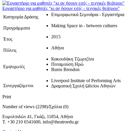
Εργαστήριο για μαθητές "κι αν ήσουν εσύ; - τεχνικές θεάτρου"
Επιμορφωτικά Σεμινάρια - Εργαστήρια
Κατηγορία Δράσης
Making Space in - between cultures
Προγράμματα
2015
Έτος
Αθήνα
Πόλεις
Κακουδάκη Τζωρτζίνα
Ποταμούση Ηρώ
Εμψυχωτές
Burns Brendon
Liverpool Institute of Performing Arts
Συνεργαζόμενοι
Δραματική Σχολή Ωδείου Αθηνών
Print
Number of views (2298)
/
Σχόλια (0)
Ευμολπιδών 41, Γκάζι, 11854, Αθήνα
T. +30 210 6541600, info@theatroedu.gr