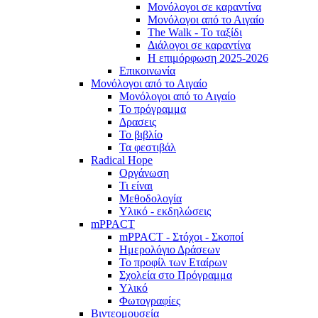
Μονόλογοι σε καραντίνα
Μονόλογοι από το Αιγαίο
The Walk - Το ταξίδι
Διάλογοι σε καραντίνα
Η επιμόρφωση 2025-2026
Επικοινωνία
Μονόλογοι από το Αιγαίο
Μονόλογοι από το Αιγαίο
Το πρόγραμμα
Δρασεις
Το βιβλίο
Τα φεστιβάλ
Radical Hope
Οργάνωση
Τι είναι
Μεθοδολογία
Υλικό - εκδηλώσεις
mPPACT
mPPACT - Στόχοι - Σκοποί
Ημερολόγιο Δράσεων
Το προφίλ των Εταίρων
Σχολεία στο Πρόγραμμα
Υλικό
Φωτογραφίες
Βιντεομουσεία