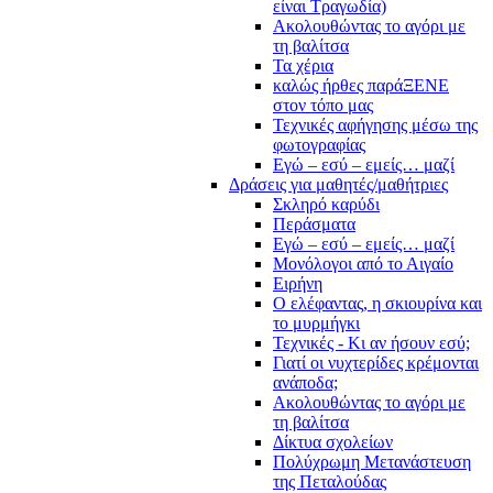
είναι Τραγωδία)
Ακολουθώντας το αγόρι με
τη βαλίτσα
Τα χέρια
καλώς ήρθες παράΞΕΝΕ
στον τόπο μας
Τεχνικές αφήγησης μέσω της
φωτογραφίας
Εγώ – εσύ – εμείς… μαζί
Δράσεις για μαθητές/μαθήτριες
Σκληρό καρύδι
Περάσματα
Εγώ – εσύ – εμείς… μαζί
Μονόλογοι από το Αιγαίο
Ειρήνη
Ο ελέφαντας, η σκιουρίνα και
το μυρμήγκι
Τεχνικές - Κι αν ήσουν εσύ;
Γιατί οι νυχτερίδες κρέμονται
ανάποδα;
Ακολουθώντας το αγόρι με
τη βαλίτσα
Δίκτυα σχολείων
Πολύχρωμη Μετανάστευση
της Πεταλούδας