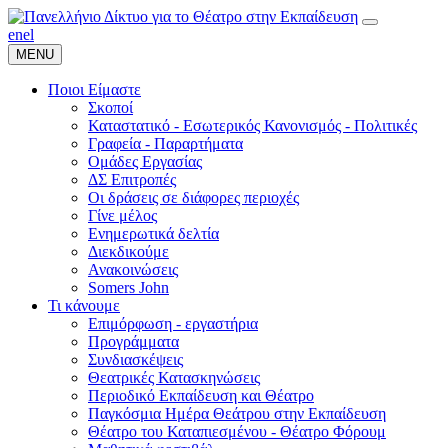
en
el
MENU
Ποιοι Είμαστε
Σκοποί
Καταστατικό - Εσωτερικός Κανονισμός - Πολιτικές
Γραφεία - Παραρτήματα
Ομάδες Εργασίας
ΔΣ Επιτροπές
Οι δράσεις σε διάφορες περιοχές
Γίνε μέλος
Ενημερωτικά δελτία
Διεκδικούμε
Ανακοινώσεις
Somers John
Τι κάνουμε
Επιμόρφωση - εργαστήρια
Προγράμματα
Συνδιασκέψεις
Θεατρικές Κατασκηνώσεις
Περιοδικό Εκπαίδευση και Θέατρο
Παγκόσμια Ημέρα Θεάτρου στην Εκπαίδευση
Θέατρο του Καταπιεσμένου - Θέατρο Φόρουμ