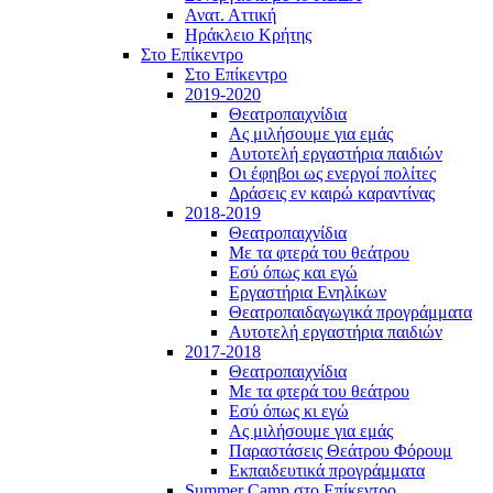
Ανατ. Αττική
Ηράκλειο Κρήτης
Στο Επίκεντρο
Στο Επίκεντρο
2019-2020
Θεατροπαιχνίδια
Ας μιλήσουμε για εμάς
Αυτοτελή εργαστήρια παιδιών
Οι έφηβοι ως ενεργοί πολίτες
Δράσεις εν καιρώ καραντίνας
2018-2019
Θεατροπαιχνίδια
Με τα φτερά του θεάτρου
Εσύ όπως και εγώ
Εργαστήρια Ενηλίκων
Θεατροπαιδαγωγικά προγράμματα
Αυτοτελή εργαστήρια παιδιών
2017-2018
Θεατροπαιχνίδια
Με τα φτερά του θεάτρου
Εσύ όπως κι εγώ
Ας μιλήσουμε για εμάς
Παραστάσεις Θεάτρου Φόρουμ
Εκπαιδευτικά προγράμματα
Summer Camp στο Επίκεντρο