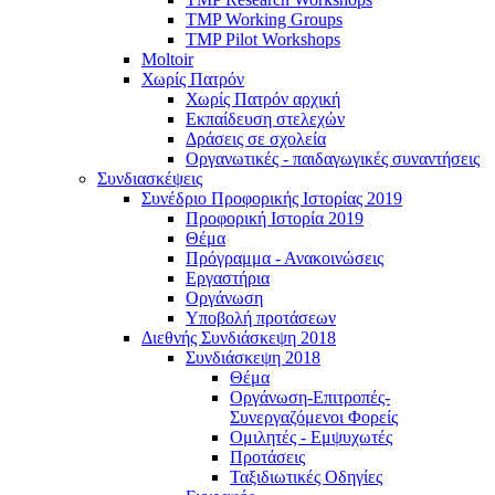
TMP Working Groups
TMP Pilot Workshops
Moltoir
Χωρίς Πατρόν
Χωρίς Πατρόν αρχική
Εκπαίδευση στελεχών
Δράσεις σε σχολεία
Οργανωτικές - παιδαγωγικές συναντήσεις
Συνδιασκέψεις
Συνέδριο Προφορικής Ιστορίας 2019
Προφορική Ιστορία 2019
Θέμα
Πρόγραμμα - Ανακοινώσεις
Εργαστήρια
Οργάνωση
Υποβολή προτάσεων
Διεθνής Συνδιάσκεψη 2018
Συνδιάσκεψη 2018
Θέμα
Οργάνωση-Επιτροπές-
Συνεργαζόμενοι Φορείς
Ομιλητές - Εμψυχωτές
Προτάσεις
Ταξιδιωτικές Οδηγίες