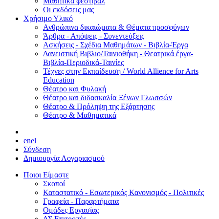
Μαθητικά φεστιβάλ
Οι εκδόσεις μας
Χρήσιμο Υλικό
Ανθρώπινα δικαιώματα & Θέματα προσφύγων
Άρθρα - Απόψεις - Συνεντεύξεις
Ασκήσεις - Σχέδια Μαθημάτων - Βιβλία-Έργα
Δανειστική Βιβλιο/Ταινιοθήκη - Θεατρικά έργα-
Βιβλία-Περιοδικά-Ταινίες
Τέχνες στην Εκπαίδευση / World Allience for Arts
Education
Θέατρο και Φυλακή
Θέατρο και διδασκαλία Ξένων Γλωσσών
Θέατρο & Πρόληψη της Εξάρτησης
Θέατρο & Μαθηματικά
en
el
Σύνδεση
Δημιουργία Λογαριασμού
Ποιοι Είμαστε
Σκοποί
Καταστατικό - Εσωτερικός Κανονισμός - Πολιτικές
Γραφεία - Παραρτήματα
Ομάδες Εργασίας
ΔΣ Επιτροπές