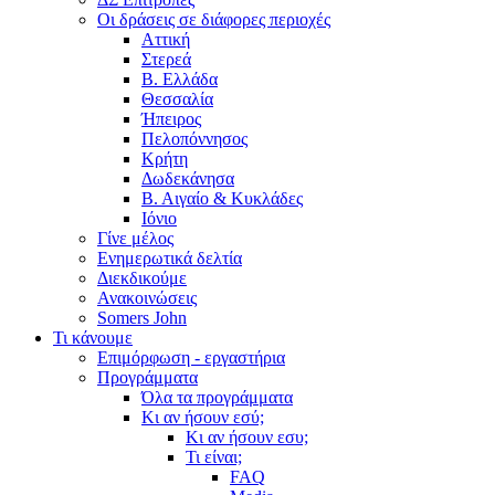
Οι δράσεις σε διάφορες περιοχές
Αττική
Στερεά
Β. Ελλάδα
Θεσσαλία
Ήπειρος
Πελοπόννησος
Κρήτη
Δωδεκάνησα
Β. Αιγαίο & Κυκλάδες
Ιόνιο
Γίνε μέλος
Ενημερωτικά δελτία
Διεκδικούμε
Ανακοινώσεις
Somers John
Τι κάνουμε
Επιμόρφωση - εργαστήρια
Προγράμματα
Όλα τα προγράμματα
Κι αν ήσουν εσύ;
Κι αν ήσουν εσυ;
Τι είναι;
FAQ