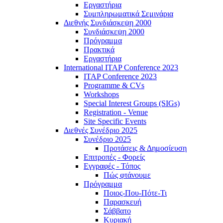
Εργαστήρια
Συμπληρωματικά Σεμινάρια
Διεθνής Συνδιάσκεψη 2000
Συνδιάσκεψη 2000
Πρόγραμμα
Πρακτικά
Εργαστήρια
International ITAP Conference 2023
ITAP Conference 2023
Programme & CVs
Workshops
Special Interest Groups (SIGs)
Registration - Venue
Site Specific Events
Διεθνές Συνέδριο 2025
Συνέδριο 2025
Προτάσεις & Δημοσίευση
Επιτροπές - Φορείς
Εγγραφές - Τόπος
Πώς φτάνουμε
Πρόγραμμα
Ποιος-Που-Πότε-Τι
Παρασκευή
Σάββατο
Κυριακή