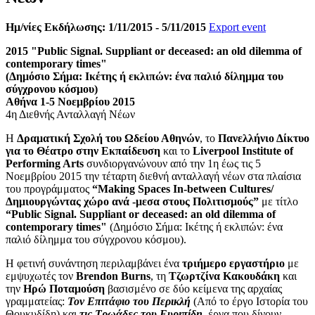
Ημ/νίες Εκδήλωσης: 1/11/2015 - 5/11/2015
Export event
2015 "Public Signal. Suppliant or deceased: an old dilemma of
contemporary times"
(Δημόσιο Σήμα: Ικέτης ή εκλιπών: ένα παλιό δίλημμα του
σύγχρονου κόσμου)
Αθήνα 1-5 Νοεμβρίου 2015
4η Διεθνής Ανταλλαγή Νέων
Η
Δραματική Σχολή του Ωδείου Αθηνών
, το
Πανελλήνιο Δίκτυο
για το Θέατρο στην Εκπαίδευση
και το
Liverpool Institute of
Performing Arts
συνδιοργανώνουν από την 1η έως τις 5
Νοεμβρίου 2015 την τέταρτη διεθνή ανταλλαγή νέων στα πλαίσια
του προγράμματος
“Making Spaces In-between Cultures/
Δημιουργώντας χώρο ανά -μεσα στους Πολιτισμούς”
με τίτλο
“Public Signal. Suppliant or deceased: an old dilemma of
contemporary times"
(Δημόσιο Σήμα: Ικέτης ή εκλιπών: ένα
παλιό δίλημμα του σύγχρονου κόσμου).
Η φετινή συνάντηση περιλαμβάνει ένα
τριήμερο εργαστήριο
με
εμψυχωτές τον
Brendon Burns
, τη
Τζωρτζίνα Κακουδάκη
και
την
Ηρώ Ποταμούση
βασισμένο σε δύο κείμενα της αρχαίας
γραμματείας:
Τον Επιτάφιο του Περικλή
(Από το έργο Ιστορία του
Θουκυδίδη) και
τις Τρωάδες του Ευριπίδη
, έργα που δίνουν