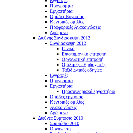
Εγγραφές
Πρόγραμμα
Εργαστήρια
Ομάδες Εργασίας
Κεντρικές ομιλίες
Προφορικές Ανακοινώσεις
Δρώμενα
Διεθνής Συνδιάσκεψη 2012
Συνδιάσκεψη 2012
Γενικά
Επιστημονική επιτροπή
Οργανωτική επιτροπή
Ομιλητές - Εμψυχωτές
Ταξιδιωτικές οδηγίες
Εγγραφές
Πρόγραμμα
Εργαστήρια
Προσυνεδριακά εργαστήρια
Ομάδες εργασίας
Κεντρικές ομιλίες
Ανακοινώσεις
Δρώμενα
Διεθνές Συμπόσιο 2010
Συμπόσιο 2010
Οργάνωση