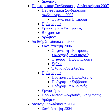
Δρώμενα
Περιφερειακή Συνδιάσκεψη Δωδεκανήσου 2007
Περιφερειακή Συνδιάσκεψη
Δωδεκανήσου 2007
Οργανωτική Επιτροπή
Πρόγραμμα
Εργαστήρια - Εισηγήσεις
Βιογραφικά
Δρώμενα
Διεθνής Συνδιάσκεψη 2006
Συνδιάσκεψη 2006
Οργάνωση - Επιτροπές -
Συνεργαζόμενοι Φορείς
Ο χώρος - Πώς φτάνουμε
Σχόλια
Όλοι οι συντελεστές
Πρόγραμμα
Πρόγραμμα Παρασκευής
Πρόγραμμα Σαββάτου
Πρόγραμμα Κυριακής
Εργαστήρια
Προ - Μετασυνεδριακές Εκδηλώσεις
Δρώμενα
Διεθνής Συνδιάσκεψη 2004
Συνδιάσκεψη 2004