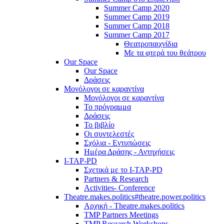
Summer Camp 2020
Summer Camp 2019
Summer Camp 2018
Summer Camp 2017
Θεατροπαιχνίδια
Με τα φτερά του θεάτρου
Our Space
Our Space
Δράσεις
Μονόλογοι σε καραντίνα
Μονόλογοι σε καραντίνα
Το πρόγραμμα
Δράσεις
Το βιβλίο
Οι συντελεστές
Σχόλια - Εντυπώσεις
Ημέρα Δράσης - Αντηχήσεις
I-TAP-PD
Σχετικά με το I-TAP-PD
Partners & Research
Activities- Conference
Theatre.makes.politics#theatre.power.politics
Αρχική - Theatre.makes.politics
TMP Partners Meetings
TMP Research Workshops