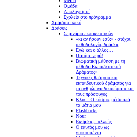
Media
Ομάδα
Απολογισμοί
Σχολεία στο πρόγραμμα
Χρήσιμο υλικό
Δράσεις
Σεμινάρια εκπαιδευτικών
«κι αν ήσουν εσύ;» - στόχοι,
μεθοδολογία, δράσεις
Εγώ και ο άλλος…
Πατάμε γερά!
Βιωματική μάθηση με τη
μέθοδο Εκπαιδευτικού
Δράματος»
Τεχνικές θεάτρου και
εκπαιδευτικού δράματος για
τα ανθρώπινα δικαιώματα και
τους πρόσφυγες
Κλικ – Ο κόσμος μέσα από
τα μάτια μου
Flashbacks
Nour
Ειδήσεις... αλλιώς
Ο εαυτός μου ως
ντοκουμέντο