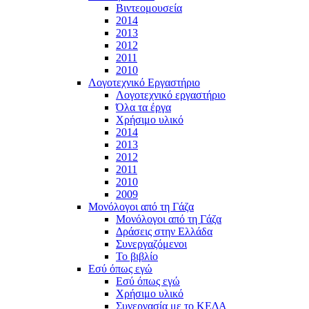
Βιντεομουσεία
2014
2013
2012
2011
2010
Λογοτεχνικό Εργαστήριο
Λογοτεχνικό εργαστήριο
Όλα τα έργα
Χρήσιμο υλικό
2014
2013
2012
2011
2010
2009
Μονόλογοι από τη Γάζα
Μονόλογοι από τη Γάζα
Δράσεις στην Ελλάδα
Συνεργαζόμενοι
To βιβλίο
Εσύ όπως εγώ
Εσύ όπως εγώ
Χρήσιμο υλικό
Συνεργασία με το ΚΕΔΑ