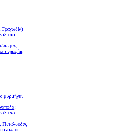
ι Τραγωδία)
βαλίτσα
τόπο μας
φωτογραφίας
το μυρμήγκι
ανάποδα;
βαλίτσα
ς Πεταλούδας
 σχολείο