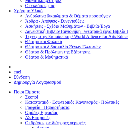
Μαθητικά φεστιβάλ
Οι εκδόσεις μας
Χρήσιμο Υλικό
Ανθρώπινα δικαιώματα & Θέματα προσφύγων
Άρθρα - Απόψεις - Συνεντεύξεις
Ασκήσεις - Σχέδια Μαθημάτων - Βιβλία-Έργα
Δανειστική Βιβλιο/Ταινιοθήκη - Θεατρικά έργα-Βιβλία-
Τέχνες στην Εκπαίδευση / World Allience for Arts Educa
Θέατρο και Φυλακή
Θέατρο και διδασκαλία Ξένων Γλωσσών
Θέατρο & Πρόληψη της Εξάρτησης
Θέατρο & Μαθηματικά
en
el
Σύνδεση
Δημιουργία Λογαριασμού
Ποιοι Είμαστε
Σκοποί
Καταστατικό - Εσωτερικός Κανονισμός - Πολιτικές
Γραφεία - Παραρτήματα
Ομάδες Εργασίας
ΔΣ Επιτροπές
Οι δράσεις σε διάφορες περιοχές
Αττική