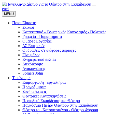
en
el
MENU
Ποιοι Είμαστε
Σκοποί
Καταστατικό - Εσωτερικός Κανονισμός - Πολιτικές
Γραφεία - Παραρτήματα
Ομάδες Εργασίας
ΔΣ Επιτροπές
Οι δράσεις σε διάφορες περιοχές
Γίνε μέλος
Ενημερωτικά δελτία
Διεκδικούμε
Ανακοινώσεις
Somers John
Τι κάνουμε
Επιμόρφωση - εργαστήρια
Προγράμματα
Συνδιασκέψεις
Θεατρικές Κατασκηνώσεις
Περιοδικό Εκπαίδευση και Θέατρο
Παγκόσμια Ημέρα Θεάτρου στην Εκπαίδευση
Θέατρο του Καταπιεσμένου - Θέατρο Φόρουμ