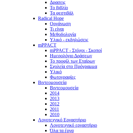
Δρασεις
Το βιβλίο
Τα φεστιβάλ
Radical Hope
Οργάνωση
Τι είναι
Μεθοδολογία
Υλικό - εκδηλώσεις
mPPACT
mPPACT - Στόχοι - Σκοποί
Ημερολόγιο Δράσεων
Το προφίλ των Εταίρων
Σχολεία στο Πρόγραμμα
Υλικό
Φωτογραφίες
Βιντεομουσεία
Βιντεομουσεία
2014
2013
2012
2011
2010
Λογοτεχνικό Εργαστήριο
Λογοτεχνικό εργαστήριο
Όλα τα έργα