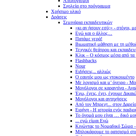
Απολογισμοί
Σχολεία στο πρόγραμμα
Χρήσιμο υλικό
Δράσεις
Σεμινάρια εκπαιδευτικών
«κι αν ήσουν εσύ;» - στόχοι, 
Εγώ και ο άλλος…
Πατάμε γερά!
Βιωματική μάθηση με τη μέθο
Τεχνικές θεάτρου και εκπαιδευ
Κλικ – Ο κόσμος μέσα από τα 
Flashbacks
Nour
Ειδήσεις... αλλιώς
Ο εαυτός μου ως ντοκουμέντο
Με λογισμό και μ’ όνειρο - Μ
Μονόλογοι σε καραντίνα - Ανα
Έχω, έχεις, έχει, έχουμε Δικα
Μονόλογοι και αντηχήσεις
Από τον Μπρεχτ... στον Δαρεί
Ειρήνη - Η ιστορία ενός παιδι
Το όνομά μου είναι … δικό μο
... εγώ είμαι Εγώ
Κινώντας το Νομαδικό Σώμα –
Μπλοκάρουμε το ρατσισμό στο