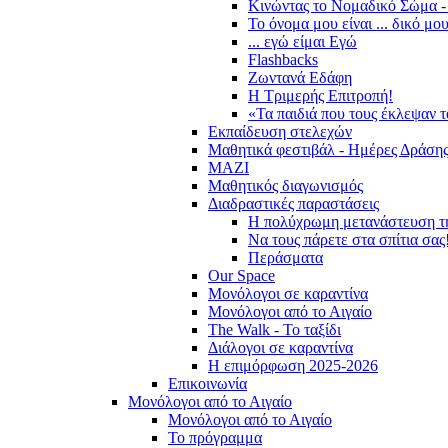
Κινώντας το Νομαδικό Σώμα -
Το όνομα μου είναι ... δικό μο
... εγώ είμαι Εγώ
Flashbacks
Ζωντανά Εδάφη
Η Τριμερής Επιτροπή!
«Τα παιδιά που τους έκλεψαν 
Εκπαίδευση στελεχών
Μαθητικά φεστιβάλ - Ημέρες Δράση
ΜΑΖΙ
Μαθητικός διαγωνισμός
Διαδραστικές παραστάσεις
Η πολύχρωμη μετανάστευση τ
Να τους πάρετε στα σπίτια σας
Περάσματα
Our Space
Μονόλογοι σε καραντίνα
Μονόλογοι από το Αιγαίο
The Walk - Το ταξίδι
Διάλογοι σε καραντίνα
Η επιμόρφωση 2025-2026
Επικοινωνία
Μονόλογοι από το Αιγαίο
Μονόλογοι από το Αιγαίο
Το πρόγραμμα