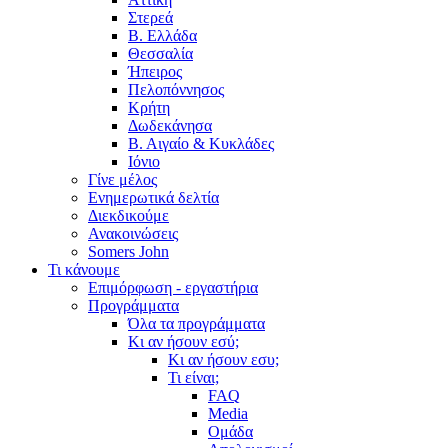
Στερεά
Β. Ελλάδα
Θεσσαλία
Ήπειρος
Πελοπόννησος
Κρήτη
Δωδεκάνησα
Β. Αιγαίο & Κυκλάδες
Ιόνιο
Γίνε μέλος
Ενημερωτικά δελτία
Διεκδικούμε
Ανακοινώσεις
Somers John
Τι κάνουμε
Επιμόρφωση - εργαστήρια
Προγράμματα
Όλα τα προγράμματα
Κι αν ήσουν εσύ;
Κι αν ήσουν εσυ;
Τι είναι;
FAQ
Media
Ομάδα