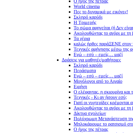
Ο ήχος της πέτρας
World cinema
Πες το δυναμικά με εικόνες!
Σκληρό καρύδι
Η Τριμερής
Το σώμα αφηγείται (ή Δεν είνα
Ακολουθώντας το αγόρι με τη 
Τα χέρια
καλώς ήρθες παράΞΕΝΕ στον 
Τεχνικές αφήγησης μέσω της 
Εγώ – εσύ – εμείς… μαζί
Δράσεις για μαθητές/μαθήτριες
Σκληρό καρύδι
Περάσματα
Εγώ – εσύ – εμείς… μαζί
Μονόλογοι από το Αιγαίο
Ειρήνη
Ο ελέφαντας, η σκιουρίνα και 
Τεχνικές - Κι αν ήσουν εσύ;
Γιατί οι νυχτερίδες κρέμονται 
Ακολουθώντας το αγόρι με τη 
Δίκτυα σχολείων
Πολύχρωμη Μετανάστευση τη
Μπλοκάρουμε το ρατσισμό στο
Ο ήχος της πέτρας