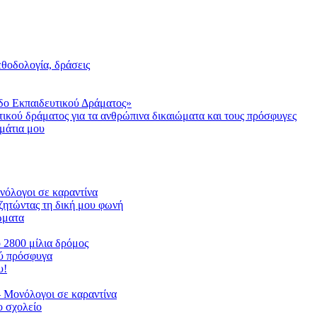
μεθοδολογία, δράσεις
δο Εκπαιδευτικού Δράματος»
τικού δράματος για τα ανθρώπινα δικαιώματα και τους πρόσφυγες
μάτια μου
ονόλογοι σε καραντίνα
ζητώντας τη δική μου φωνή
ιώματα
ο 2800 μίλια δρόμος
ού πρόσφυγα
υ!
 Μονόλογοι σε καραντίνα
 σχολείο