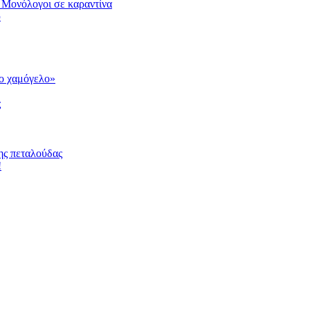
 Μονόλογοι σε καραντίνα
υ
το χαμόγελο»
ς
ης πεταλούδας
!