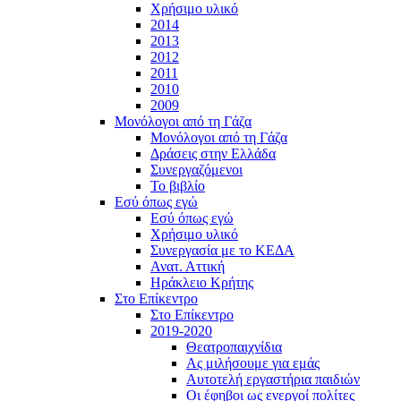
Χρήσιμο υλικό
2014
2013
2012
2011
2010
2009
Μονόλογοι από τη Γάζα
Μονόλογοι από τη Γάζα
Δράσεις στην Ελλάδα
Συνεργαζόμενοι
To βιβλίο
Εσύ όπως εγώ
Εσύ όπως εγώ
Χρήσιμο υλικό
Συνεργασία με το ΚΕΔΑ
Ανατ. Αττική
Ηράκλειο Κρήτης
Στο Επίκεντρο
Στο Επίκεντρο
2019-2020
Θεατροπαιχνίδια
Ας μιλήσουμε για εμάς
Αυτοτελή εργαστήρια παιδιών
Οι έφηβοι ως ενεργοί πολίτες