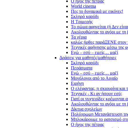
Ο ήχος της πέτρας
World cinema
Πες το δυναμικά με εικόνες!
Σκληρό καρύδι
Η Τριμερής
Το σώμα αφηγείται (ή Δεν είνα
Ακολουθώντας το αγόρι με τη 
Τα χέρια
καλώς ήρθες παράΞΕΝΕ στον 
Τεχνικές αφήγησης μέσω της 
Εγώ – εσύ – εμείς… μαζί
Δράσεις για μαθητές/μαθήτριες
Σκληρό καρύδι
Περάσματα
Εγώ – εσύ – εμείς… μαζί
Μονόλογοι από το Αιγαίο
Ειρήνη
Ο ελέφαντας, η σκιουρίνα και 
Τεχνικές - Κι αν ήσουν εσύ;
Γιατί οι νυχτερίδες κρέμονται 
Ακολουθώντας το αγόρι με τη 
Δίκτυα σχολείων
Πολύχρωμη Μετανάστευση τη
Μπλοκάρουμε το ρατσισμό στο
Ο ήχος της πέτρας