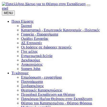
en
el
MENU
Ποιοι Είμαστε
Σκοποί
Καταστατικό - Εσωτερικός Κανονισμός - Πολιτικές
Γραφεία - Παραρτήματα
Ομάδες Εργασίας
ΔΣ Επιτροπές
Οι δράσεις σε διάφορες περιοχές
Γίνε μέλος
Ενημερωτικά δελτία
Διεκδικούμε
Ανακοινώσεις
Somers John
Τι κάνουμε
Επιμόρφωση - εργαστήρια
Προγράμματα
Συνδιασκέψεις
Θεατρικές Κατασκηνώσεις
Περιοδικό Εκπαίδευση και Θέατρο
Παγκόσμια Ημέρα Θεάτρου στην Εκπαίδευση
Θέατρο του Καταπιεσμένου - Θέατρο Φόρουμ