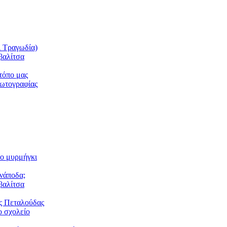
ι Τραγωδία)
βαλίτσα
τόπο μας
φωτογραφίας
το μυρμήγκι
ανάποδα;
βαλίτσα
ς Πεταλούδας
 σχολείο