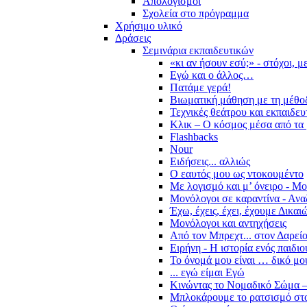
Απολογισμοί
Σχολεία στο πρόγραμμα
Χρήσιμο υλικό
Δράσεις
Σεμινάρια εκπαιδευτικών
«κι αν ήσουν εσύ;» - στόχοι, 
Εγώ και ο άλλος…
Πατάμε γερά!
Βιωματική μάθηση με τη μέθο
Τεχνικές θεάτρου και εκπαιδευ
Κλικ – Ο κόσμος μέσα από τα 
Flashbacks
Nour
Ειδήσεις... αλλιώς
Ο εαυτός μου ως ντοκουμέντο
Με λογισμό και μ’ όνειρο - Μ
Μονόλογοι σε καραντίνα - Ανα
Έχω, έχεις, έχει, έχουμε Δικα
Μονόλογοι και αντηχήσεις
Από τον Μπρεχτ... στον Δαρεί
Ειρήνη - Η ιστορία ενός παιδι
Το όνομά μου είναι … δικό μο
... εγώ είμαι Εγώ
Κινώντας το Νομαδικό Σώμα –
Μπλοκάρουμε το ρατσισμό στο