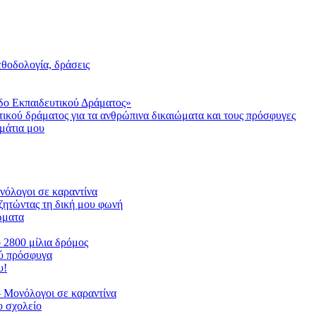
μεθοδολογία, δράσεις
δο Εκπαιδευτικού Δράματος»
τικού δράματος για τα ανθρώπινα δικαιώματα και τους πρόσφυγες
μάτια μου
ονόλογοι σε καραντίνα
ζητώντας τη δική μου φωνή
ιώματα
ο 2800 μίλια δρόμος
ού πρόσφυγα
υ!
 Μονόλογοι σε καραντίνα
 σχολείο