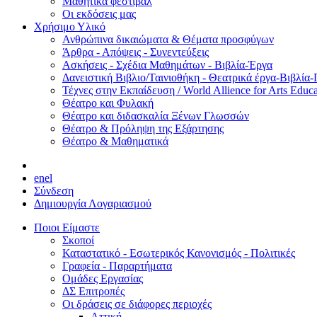
Μαθητικά φεστιβάλ
Οι εκδόσεις μας
Χρήσιμο Υλικό
Ανθρώπινα δικαιώματα & Θέματα προσφύγων
Άρθρα - Απόψεις - Συνεντεύξεις
Ασκήσεις - Σχέδια Μαθημάτων - Βιβλία-Έργα
Δανειστική Βιβλιο/Ταινιοθήκη - Θεατρικά έργα-Βιβλία-
Τέχνες στην Εκπαίδευση / World Allience for Arts Educa
Θέατρο και Φυλακή
Θέατρο και διδασκαλία Ξένων Γλωσσών
Θέατρο & Πρόληψη της Εξάρτησης
Θέατρο & Μαθηματικά
en
el
Σύνδεση
Δημιουργία Λογαριασμού
Ποιοι Είμαστε
Σκοποί
Καταστατικό - Εσωτερικός Κανονισμός - Πολιτικές
Γραφεία - Παραρτήματα
Ομάδες Εργασίας
ΔΣ Επιτροπές
Οι δράσεις σε διάφορες περιοχές
Αττική