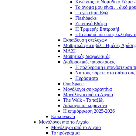
Κινώντας το Νομαδικό Σώμα -
Το όνομα μου είναι ... δικό μο
... εγώ είμαι Εγώ
Flashbacks
Ζωντανά Εδάφη
Η Τριμερής Επιτροπή!
«Τα παιδιά που τους έκλεψαν 
Εκπαίδευση στελεχών
Μαθητικά φεστιβάλ - Ημέρες Δράση
ΜΑΖΙ
Μαθητικός διαγωνισμός
Διαδραστικές παραστάσεις
Η πολύχρωμη μετανάστευση τ
Να τους πάρετε στα σπίτια σας
Περάσματα
Our Space
Μονόλογοι σε καραντίνα
Μονόλογοι από το Αιγαίο
The Walk - Το ταξίδι
Διάλογοι σε καραντίνα
Η επιμόρφωση 2025-2026
Επικοινωνία
Μονόλογοι από το Αιγαίο
Μονόλογοι από το Αιγαίο
Το πρόγραμμα