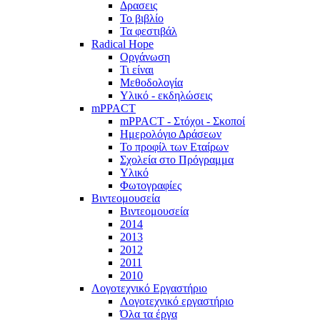
Δρασεις
Το βιβλίο
Τα φεστιβάλ
Radical Hope
Οργάνωση
Τι είναι
Μεθοδολογία
Υλικό - εκδηλώσεις
mPPACT
mPPACT - Στόχοι - Σκοποί
Ημερολόγιο Δράσεων
Το προφίλ των Εταίρων
Σχολεία στο Πρόγραμμα
Υλικό
Φωτογραφίες
Βιντεομουσεία
Βιντεομουσεία
2014
2013
2012
2011
2010
Λογοτεχνικό Εργαστήριο
Λογοτεχνικό εργαστήριο
Όλα τα έργα