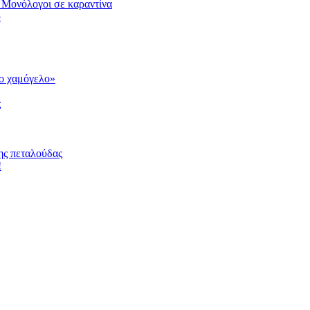
 Μονόλογοι σε καραντίνα
υ
το χαμόγελο»
ς
ης πεταλούδας
!