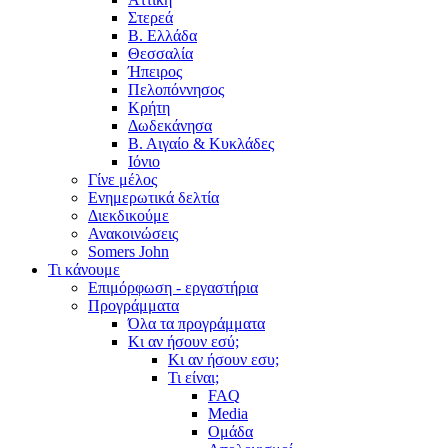
Στερεά
Β. Ελλάδα
Θεσσαλία
Ήπειρος
Πελοπόννησος
Κρήτη
Δωδεκάνησα
Β. Αιγαίο & Κυκλάδες
Ιόνιο
Γίνε μέλος
Ενημερωτικά δελτία
Διεκδικούμε
Ανακοινώσεις
Somers John
Τι κάνουμε
Επιμόρφωση - εργαστήρια
Προγράμματα
Όλα τα προγράμματα
Κι αν ήσουν εσύ;
Κι αν ήσουν εσυ;
Τι είναι;
FAQ
Media
Ομάδα