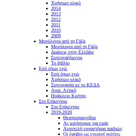
Χρήσιμο υλικό
2014
2013
2012
2011
2010
2009
Μονόλογοι από τη Γάζα
Μονόλογοι από τη Γάζα
Δράσεις στην Ελλάδα
Συνεργαζόμενοι
To βιβλίο
Εσύ όπως εγώ
Εσύ όπως εγώ
Χρήσιμο υλικό
Συνεργασία με το ΚΕΔΑ
Ανατ. Αττική
Ηράκλειο Κρήτης
Στο Επίκεντρο
Στο Επίκεντρο
2019-2020
Θεατροπαιχνίδια
Ας μιλήσουμε για εμάς
Αυτοτελή εργαστήρια παιδιών
Οι έφηβοι ως ενεργοί πολίτες