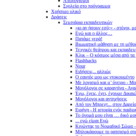
Απολογισμοί
Σχολεία στο πρόγραμμα
Χρήσιμο υλικό
Δράσεις
Σεμινάρια εκπαιδευτικών
«κι αν ήσουν εσύ;» - στόχοι, 
Εγώ και ο άλλος…
Πατάμε γερά!
Βιωματική μάθηση με τη μέθο
Τεχνικές θεάτρου και εκπαιδευ
Κλικ – Ο κόσμος μέσα από τα 
Flashbacks
Nour
Ειδήσεις... αλλιώς
Ο εαυτός μου ως ντοκουμέντο
Με λογισμό και μ’ όνειρο - Μ
Μονόλογοι σε καραντίνα - Ανα
Έχω, έχεις, έχει, έχουμε Δικα
Μονόλογοι και αντηχήσεις
Από τον Μπρεχτ... στον Δαρεί
Ειρήνη - Η ιστορία ενός παιδι
Το όνομά μου είναι … δικό μο
... εγώ είμαι Εγώ
Κινώντας το Νομαδικό Σώμα –
Μπλοκάρουμε το ρατσισμό στο