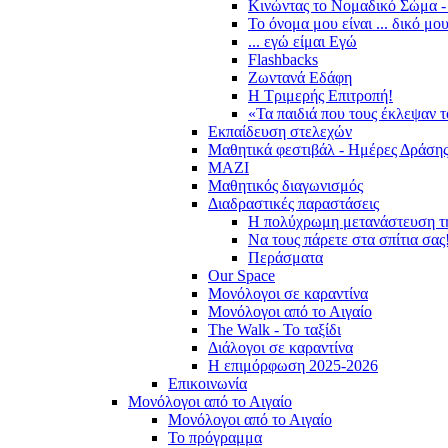
Κινώντας το Νομαδικό Σώμα -
Το όνομα μου είναι ... δικό μο
... εγώ είμαι Εγώ
Flashbacks
Ζωντανά Εδάφη
Η Τριμερής Επιτροπή!
«Τα παιδιά που τους έκλεψαν 
Εκπαίδευση στελεχών
Μαθητικά φεστιβάλ - Ημέρες Δράση
ΜΑΖΙ
Μαθητικός διαγωνισμός
Διαδραστικές παραστάσεις
Η πολύχρωμη μετανάστευση τ
Να τους πάρετε στα σπίτια σας
Περάσματα
Our Space
Μονόλογοι σε καραντίνα
Μονόλογοι από το Αιγαίο
The Walk - Το ταξίδι
Διάλογοι σε καραντίνα
Η επιμόρφωση 2025-2026
Επικοινωνία
Μονόλογοι από το Αιγαίο
Μονόλογοι από το Αιγαίο
Το πρόγραμμα