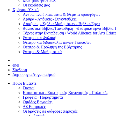
Μαθητικά φεστιβάλ
Οι εκδόσεις μας
Χρήσιμο Υλικό
Ανθρώπινα δικαιώματα & Θέματα προσφύγων
Άρθρα - Απόψεις - Συνεντεύξεις
Ασκήσεις - Σχέδια Μαθημάτων - Βιβλία-Έργα
Δανειστική Βιβλιο/Ταινιοθήκη - Θεατρικά έργα-Βιβλία-
Τέχνες στην Εκπαίδευση / World Allience for Arts Educa
Θέατρο και Φυλακή
Θέατρο και διδασκαλία Ξένων Γλωσσών
Θέατρο & Πρόληψη της Εξάρτησης
Θέατρο & Μαθηματικά
en
el
Σύνδεση
Δημιουργία Λογαριασμού
Ποιοι Είμαστε
Σκοποί
Καταστατικό - Εσωτερικός Κανονισμός - Πολιτικές
Γραφεία - Παραρτήματα
Ομάδες Εργασίας
ΔΣ Επιτροπές
Οι δράσεις σε διάφορες περιοχές
Αττική