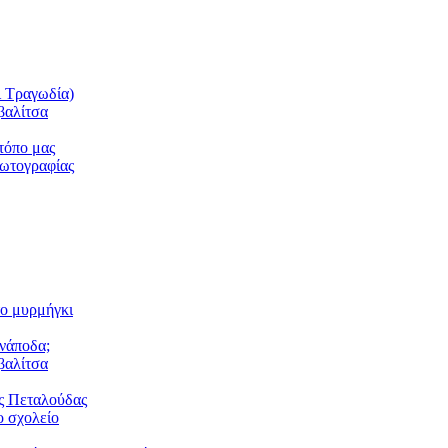
ι Τραγωδία)
βαλίτσα
τόπο μας
φωτογραφίας
το μυρμήγκι
ανάποδα;
βαλίτσα
ς Πεταλούδας
 σχολείο