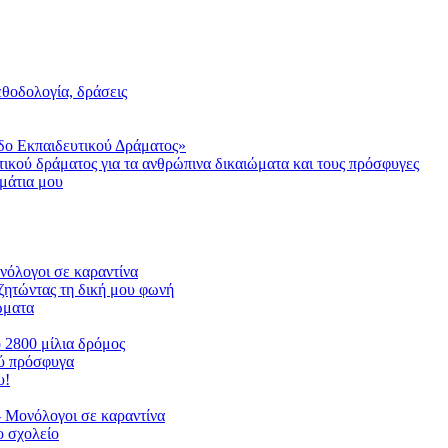
μεθοδολογία, δράσεις
δο Εκπαιδευτικού Δράματος»
τικού δράματος για τα ανθρώπινα δικαιώματα και τους πρόσφυγες
μάτια μου
ονόλογοι σε καραντίνα
ζητώντας τη δική μου φωνή
ιώματα
ο 2800 μίλια δρόμος
ού πρόσφυγα
υ!
 Μονόλογοι σε καραντίνα
 σχολείο