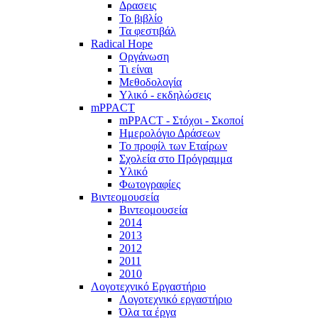
Δρασεις
Το βιβλίο
Τα φεστιβάλ
Radical Hope
Οργάνωση
Τι είναι
Μεθοδολογία
Υλικό - εκδηλώσεις
mPPACT
mPPACT - Στόχοι - Σκοποί
Ημερολόγιο Δράσεων
Το προφίλ των Εταίρων
Σχολεία στο Πρόγραμμα
Υλικό
Φωτογραφίες
Βιντεομουσεία
Βιντεομουσεία
2014
2013
2012
2011
2010
Λογοτεχνικό Εργαστήριο
Λογοτεχνικό εργαστήριο
Όλα τα έργα