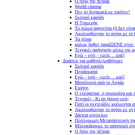
Ο ήχος της πέτρας
World cinema
Πες το δυναμικά με εικόνες!
Σκληρό καρύδι
Η Τριμερής
Το σώμα αφηγείται (ή Δεν είνα
Ακολουθώντας το αγόρι με τη 
Τα χέρια
καλώς ήρθες παράΞΕΝΕ στον 
Τεχνικές αφήγησης μέσω της 
Εγώ – εσύ – εμείς… μαζί
Δράσεις για μαθητές/μαθήτριες
Σκληρό καρύδι
Περάσματα
Εγώ – εσύ – εμείς… μαζί
Μονόλογοι από το Αιγαίο
Ειρήνη
Ο ελέφαντας, η σκιουρίνα και 
Τεχνικές - Κι αν ήσουν εσύ;
Γιατί οι νυχτερίδες κρέμονται 
Ακολουθώντας το αγόρι με τη 
Δίκτυα σχολείων
Πολύχρωμη Μετανάστευση τη
Μπλοκάρουμε το ρατσισμό στο
Ο ήχος της πέτρας