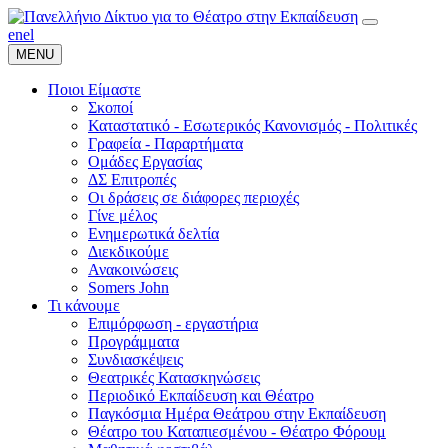
en
el
MENU
Ποιοι Είμαστε
Σκοποί
Καταστατικό - Εσωτερικός Κανονισμός - Πολιτικές
Γραφεία - Παραρτήματα
Ομάδες Εργασίας
ΔΣ Επιτροπές
Οι δράσεις σε διάφορες περιοχές
Γίνε μέλος
Ενημερωτικά δελτία
Διεκδικούμε
Ανακοινώσεις
Somers John
Τι κάνουμε
Επιμόρφωση - εργαστήρια
Προγράμματα
Συνδιασκέψεις
Θεατρικές Κατασκηνώσεις
Περιοδικό Εκπαίδευση και Θέατρο
Παγκόσμια Ημέρα Θεάτρου στην Εκπαίδευση
Θέατρο του Καταπιεσμένου - Θέατρο Φόρουμ