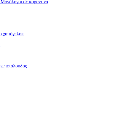
 Μονόλογοι σε καραντίνα
υ
το χαμόγελο»
ς
ης πεταλούδας
!