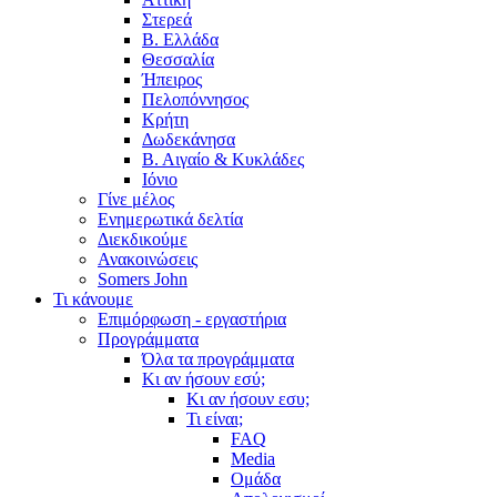
Στερεά
Β. Ελλάδα
Θεσσαλία
Ήπειρος
Πελοπόννησος
Κρήτη
Δωδεκάνησα
Β. Αιγαίο & Κυκλάδες
Ιόνιο
Γίνε μέλος
Ενημερωτικά δελτία
Διεκδικούμε
Ανακοινώσεις
Somers John
Τι κάνουμε
Επιμόρφωση - εργαστήρια
Προγράμματα
Όλα τα προγράμματα
Κι αν ήσουν εσύ;
Κι αν ήσουν εσυ;
Τι είναι;
FAQ
Media
Ομάδα