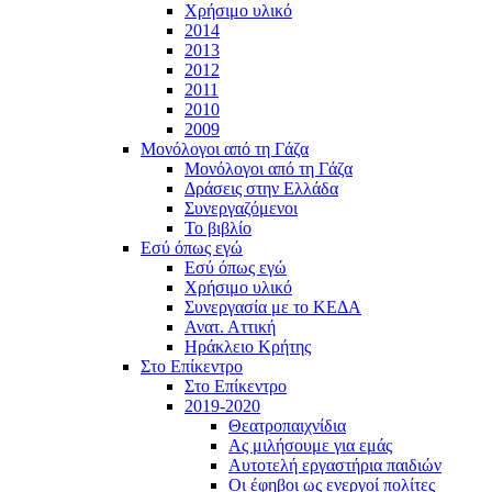
Χρήσιμο υλικό
2014
2013
2012
2011
2010
2009
Μονόλογοι από τη Γάζα
Μονόλογοι από τη Γάζα
Δράσεις στην Ελλάδα
Συνεργαζόμενοι
To βιβλίο
Εσύ όπως εγώ
Εσύ όπως εγώ
Χρήσιμο υλικό
Συνεργασία με το ΚΕΔΑ
Ανατ. Αττική
Ηράκλειο Κρήτης
Στο Επίκεντρο
Στο Επίκεντρο
2019-2020
Θεατροπαιχνίδια
Ας μιλήσουμε για εμάς
Αυτοτελή εργαστήρια παιδιών
Οι έφηβοι ως ενεργοί πολίτες