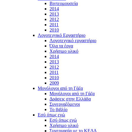
Βιντεομουσεία
2014
2013
2012
2011
2010
Λογοτεχνικό Εργαστήριο
Λογοτεχνικό εργαστήριο
Όλα τα έργα
Χρήσιμο υλικό
2014
2013
2012
2011
2010
2009
Μονόλογοι από τη Γάζα
Μονόλογοι από τη Γάζα
Δράσεις στην Ελλάδα
Συνεργαζόμενοι
To βιβλίο
Εσύ όπως εγώ
Εσύ όπως εγώ
Χρήσιμο υλικό
Συνεργασία με το ΚΕΔΑ