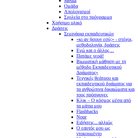
Media
Ομάδα
Απολογισμοί
Σχολεία στο πρόγραμμα
Χρήσιμο υλικό
Δράσεις
Σεμινάρια εκπαιδευτικών
«κι αν ήσουν εσύ;» - στόχοι,
μεθοδολογία, δράσεις
Εγώ και ο άλλος…
Πατάμε γερά!
Βιωματική μάθηση με τη
μέθοδο Εκπαιδευτικού
Δράματος»
Τεχνικές θεάτρου και
εκπαιδευτικού δράματος για
τα ανθρώπινα δικαιώματα και
τους πρόσφυγες
Κλικ – Ο κόσμος μέσα από
τα μάτια μου
Flashbacks
Nour
Ειδήσεις... αλλιώς
Ο εαυτός μου ως
ντοκουμέντο