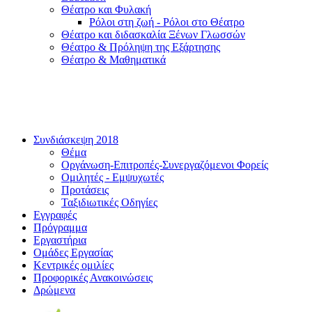
Θέατρο και Φυλακή
Ρόλοι στη ζωή - Ρόλοι στο Θέατρο
Θέατρο και διδασκαλία Ξένων Γλωσσών
Θέατρο & Πρόληψη της Εξάρτησης
Θέατρο & Μαθηματικά
Συνδιάσκεψη 2018
Θέμα
Οργάνωση-Επιτροπές-Συνεργαζόμενοι Φορείς
Ομιλητές - Εμψυχωτές
Προτάσεις
Ταξιδιωτικές Οδηγίες
Εγγραφές
Πρόγραμμα
Εργαστήρια
Ομάδες Εργασίας
Κεντρικές ομιλίες
Προφορικές Ανακοινώσεις
Δρώμενα