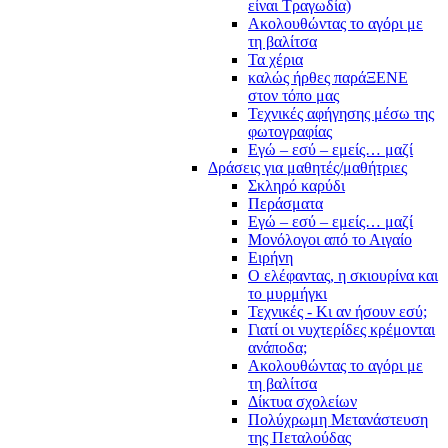
είναι Τραγωδία)
Ακολουθώντας το αγόρι με
τη βαλίτσα
Τα χέρια
καλώς ήρθες παράΞΕΝΕ
στον τόπο μας
Τεχνικές αφήγησης μέσω της
φωτογραφίας
Εγώ – εσύ – εμείς… μαζί
Δράσεις για μαθητές/μαθήτριες
Σκληρό καρύδι
Περάσματα
Εγώ – εσύ – εμείς… μαζί
Μονόλογοι από το Αιγαίο
Ειρήνη
Ο ελέφαντας, η σκιουρίνα και
το μυρμήγκι
Τεχνικές - Κι αν ήσουν εσύ;
Γιατί οι νυχτερίδες κρέμονται
ανάποδα;
Ακολουθώντας το αγόρι με
τη βαλίτσα
Δίκτυα σχολείων
Πολύχρωμη Μετανάστευση
της Πεταλούδας