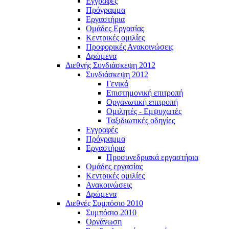
Εγγραφές
Πρόγραμμα
Εργαστήρια
Ομάδες Εργασίας
Κεντρικές ομιλίες
Προφορικές Ανακοινώσεις
Δρώμενα
Διεθνής Συνδιάσκεψη 2012
Συνδιάσκεψη 2012
Γενικά
Επιστημονική επιτροπή
Οργανωτική επιτροπή
Ομιλητές - Εμψυχωτές
Ταξιδιωτικές οδηγίες
Εγγραφές
Πρόγραμμα
Εργαστήρια
Προσυνεδριακά εργαστήρια
Ομάδες εργασίας
Κεντρικές ομιλίες
Ανακοινώσεις
Δρώμενα
Διεθνές Συμπόσιο 2010
Συμπόσιο 2010
Οργάνωση