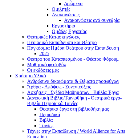
Δρώμενα
Ομιλητές
Ανακοινώσεις
Ανακοινώσεις ανά συνεδρία
Εργαστήρια
Ομάδες Εργασίας
Θεατρικές Κατασκηνώσεις
Περιοδικό Εκπαίδευση και Θέατρο
Παγκόσμια Ημέρα Θεάτρου στην Εκπαίδευση
2025
Θέατρο του Καταπιεσμένου - Θέατρο Φόρουμ
Μαθητικά φεστιβάλ
Οι εκδόσεις μας
Χρήσιμο Υλικό
Ανθρώπινα δικαιώματα & Θέματα προσφύγων
Άρθρα - Απόψεις - Συνεντεύξεις
Ασκήσεις - Σχέδια Μαθημάτων - Βιβλία-Έργα
Δανειστική Βιβλιο/Ταινιοθήκη - Θεατρικά έργα-
Βιβλία-Περιοδικά-Ταινίες
Θεατρικά έργα στη βιβλιοθήκη μας
Περιοδικά
Βιβλία
Ταινίες
Τέχνες στην Εκπαίδευση / World Allience for Arts
Education