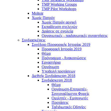
TMP Working Groups
TMP Pilot Workshops
Moltoir
Χωρίς Πατρόν
Χωρίς Πατρόν αρχική
Εκπαίδευση στελεχών
Δράσεις σε σχολεία
Οργανωτικές - παιδαγωγικές συναντήσεις
Συνδιασκέψεις
Συνέδριο Προφορικής Ιστορίας 2019
Προφορική Ιστορία 2019
Θέμα
Πρόγραμμα - Ανακοινώσεις
Εργαστήρια
Οργάνωση
Υποβολή προτάσεων
Διεθνής Συνδιάσκεψη 2018
Συνδιάσκεψη 2018
Θέμα
Οργάνωση-Επιτροπές-
Συνεργαζόμενοι Φορείς
Ομιλητές - Εμψυχωτές
Προτάσεις
Ταξιδιωτικές Οδηγίες