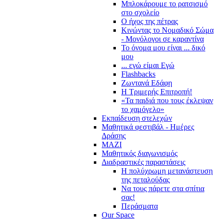
Μπλοκάρουμε το ρατσισμό
στο σχολείο
Ο ήχος της πέτρας
Κινώντας το Νομαδικό Σώμα
- Μονόλογοι σε καραντίνα
Το όνομα μου είναι ... δικό
μου
... εγώ είμαι Εγώ
Flashbacks
Ζωντανά Εδάφη
Η Τριμερής Επιτροπή!
«Τα παιδιά που τους έκλεψαν
το χαμόγελο»
Εκπαίδευση στελεχών
Μαθητικά φεστιβάλ - Ημέρες
Δράσης
ΜΑΖΙ
Μαθητικός διαγωνισμός
Διαδραστικές παραστάσεις
Η πολύχρωμη μετανάστευση
της πεταλούδας
Να τους πάρετε στα σπίτια
σας!
Περάσματα
Our Space