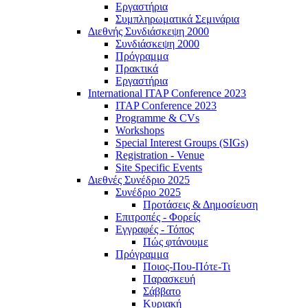
Εργαστήρια
Συμπληρωματικά Σεμινάρια
Διεθνής Συνδιάσκεψη 2000
Συνδιάσκεψη 2000
Πρόγραμμα
Πρακτικά
Εργαστήρια
International ITAP Conference 2023
ITAP Conference 2023
Programme & CVs
Workshops
Special Interest Groups (SIGs)
Registration - Venue
Site Specific Events
Διεθνές Συνέδριο 2025
Συνέδριο 2025
Προτάσεις & Δημοσίευση
Επιτροπές - Φορείς
Εγγραφές - Τόπος
Πώς φτάνουμε
Πρόγραμμα
Ποιος-Που-Πότε-Τι
Παρασκευή
Σάββατο
Κυριακή