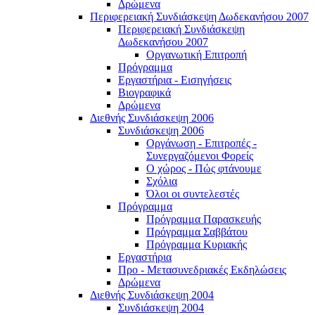
Δρώμενα
Περιφερειακή Συνδιάσκεψη Δωδεκανήσου 2007
Περιφερειακή Συνδιάσκεψη
Δωδεκανήσου 2007
Οργανωτική Επιτροπή
Πρόγραμμα
Εργαστήρια - Εισηγήσεις
Βιογραφικά
Δρώμενα
Διεθνής Συνδιάσκεψη 2006
Συνδιάσκεψη 2006
Οργάνωση - Επιτροπές -
Συνεργαζόμενοι Φορείς
Ο χώρος - Πώς φτάνουμε
Σχόλια
Όλοι οι συντελεστές
Πρόγραμμα
Πρόγραμμα Παρασκευής
Πρόγραμμα Σαββάτου
Πρόγραμμα Κυριακής
Εργαστήρια
Προ - Μετασυνεδριακές Εκδηλώσεις
Δρώμενα
Διεθνής Συνδιάσκεψη 2004
Συνδιάσκεψη 2004