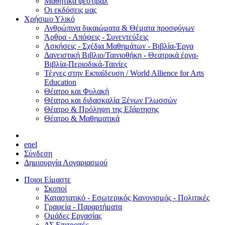
Μαθητικά φεστιβάλ
Οι εκδόσεις μας
Χρήσιμο Υλικό
Ανθρώπινα δικαιώματα & Θέματα προσφύγων
Άρθρα - Απόψεις - Συνεντεύξεις
Ασκήσεις - Σχέδια Μαθημάτων - Βιβλία-Έργα
Δανειστική Βιβλιο/Ταινιοθήκη - Θεατρικά έργα-
Βιβλία-Περιοδικά-Ταινίες
Τέχνες στην Εκπαίδευση / World Allience for Arts
Education
Θέατρο και Φυλακή
Θέατρο και διδασκαλία Ξένων Γλωσσών
Θέατρο & Πρόληψη της Εξάρτησης
Θέατρο & Μαθηματικά
en
el
Σύνδεση
Δημιουργία Λογαριασμού
Ποιοι Είμαστε
Σκοποί
Καταστατικό - Εσωτερικός Κανονισμός - Πολιτικές
Γραφεία - Παραρτήματα
Ομάδες Εργασίας
ΔΣ Επιτροπές