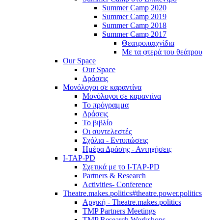
Summer Camp 2020
Summer Camp 2019
Summer Camp 2018
Summer Camp 2017
Θεατροπαιχνίδια
Με τα φτερά του θεάτρου
Our Space
Our Space
Δράσεις
Μονόλογοι σε καραντίνα
Μονόλογοι σε καραντίνα
Το πρόγραμμα
Δράσεις
Το βιβλίο
Οι συντελεστές
Σχόλια - Εντυπώσεις
Ημέρα Δράσης - Αντηχήσεις
I-TAP-PD
Σχετικά με το I-TAP-PD
Partners & Research
Activities- Conference
Theatre.makes.politics#theatre.power.politics
Αρχική - Theatre.makes.politics
TMP Partners Meetings
TMP Research Workshops