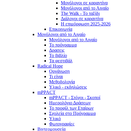
Μονόλογοι σε καραντίνα
Μονόλογοι από το Αιγαίο
The Walk - Το ταξίδι
Διάλογοι σε καραντίνα
Η επιμόρφωση 2025-2026
Επικοινωνία
Μονόλογοι από το Αιγαίο
Μονόλογοι από το Αιγαίο
Το πρόγραμμα
Δρασεις
Το βιβλίο
Τα φεστιβάλ
Radical Hope
Οργάνωση
Τι είναι
Μεθοδολογία
Υλικό - εκδηλώσεις
mPPACT
mPPACT - Στόχοι - Σκοποί
Ημερολόγιο Δράσεων
Το προφίλ των Εταίρων
Σχολεία στο Πρόγραμμα
Υλικό
Φωτογραφίες
Βιντεομουσεία