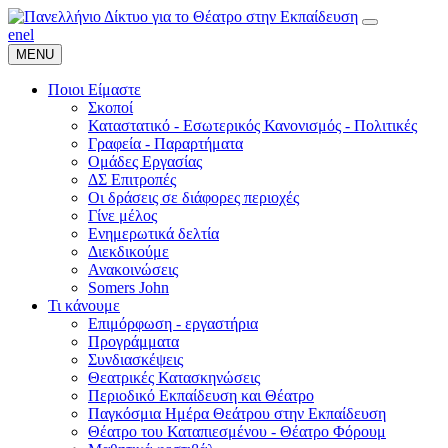
en
el
MENU
Ποιοι Είμαστε
Σκοποί
Καταστατικό - Εσωτερικός Κανονισμός - Πολιτικές
Γραφεία - Παραρτήματα
Ομάδες Εργασίας
ΔΣ Επιτροπές
Οι δράσεις σε διάφορες περιοχές
Γίνε μέλος
Ενημερωτικά δελτία
Διεκδικούμε
Ανακοινώσεις
Somers John
Τι κάνουμε
Επιμόρφωση - εργαστήρια
Προγράμματα
Συνδιασκέψεις
Θεατρικές Κατασκηνώσεις
Περιοδικό Εκπαίδευση και Θέατρο
Παγκόσμια Ημέρα Θεάτρου στην Εκπαίδευση
Θέατρο του Καταπιεσμένου - Θέατρο Φόρουμ