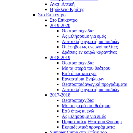
Ανατ. Αττική
Ηράκλειο Κρήτης
Στο Επίκεντρο
Στο Επίκεντρο
2019-2020
Θεατροπαιχνίδια
Ας μιλήσουμε για εμάς
Αυτοτελή εργαστήρια παιδιών
Οι έφηβοι ως ενεργοί πολίτες
Δράσεις εν καιρώ καραντίνας
2018-2019
Θεατροπαιχνίδια
Με τα φτερά του θεάτρου
Εσύ όπως και εγώ
Εργαστήρια Ενηλίκων
Θεατροπαιδαγωγικά προγράμματα
Αυτοτελή εργαστήρια παιδιών
2017-2018
Θεατροπαιχνίδια
Με τα φτερά του θεάτρου
Εσύ όπως κι εγώ
Ας μιλήσουμε για εμάς
Παραστάσεις Θεάτρου Φόρουμ
Εκπαιδευτικά προγράμματα
Summer Camp στο Επίκεντρο