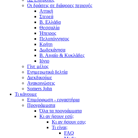
Οι δράσεις σε διάφορες περιοχές
Αττική
Στερεά
Β. Ελλάδα
Θεσσαλία
Ήπειρος
Πελοπόννησος
Κρήτη
Δωδεκάνησα
Β. Αιγαίο & Κυκλάδες
Ιόνιο
Γίνε μέλος
Ενημερωτικά δελτία
Διεκδικούμε
Ανακοινώσεις
Somers John
Τι κάνουμε
Επιμόρφωση - εργαστήρια
Προγράμματα
Όλα τα προγράμματα
Κι αν ήσουν εσύ;
Κι αν ήσουν εσυ;
Τι είναι;
FAQ