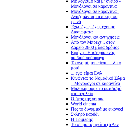
Με λογισμό και μ’ όνειρο -
Μονόλογοι σε καραντίνα
Μονόλογοι σε καραντίνα -
Αναζητώντας τη δική μου
φωνή
Έχω, έχεις, έχει, έχουμε
Δικαιώματα
Μονόλογοι και αντηχήσεις
Από τον Μπρεχτ... στον
Δαρείο 2800 μίλια δρόμος
Ειρήνη - Η ιστορία ενός
παιδιού πρόσφυγα
Το όνομά μου είναι … δικό
μου!
... εγώ είμαι Εγώ
Κινώντας το Νομαδικό Σώμα
– Μονόλογοι σε καραντίνα
Μπλοκάρουμε το ρατσισμό
στο σχολείο
Ο ήχος της πέτρας
World cinema
Πες το δυναμικά με εικόνες!
Σκληρό καρύδι
Η Τριμερής
Το σώμα αφηγείται (ή Δεν