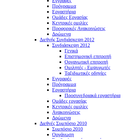
Εγγραφές
Πρόγραμμα
Εργαστήρια
Ομάδες Εργασίας
Κεντρικές ομιλίες
Προφορικές Ανακοινώσεις
Δρώμενα
Διεθνής Συνδιάσκεψη 2012
Συνδιάσκεψη 2012
Γενικά
Επιστημονική επιτροπή
Οργανωτική επιτροπή
Ομιλητές - Εμψυχωτές
Ταξιδιωτικές οδηγίες
Εγγραφές
Πρόγραμμα
Εργαστήρια
Προσυνεδριακά εργαστήρια
Ομάδες εργασίας
Κεντρικές ομιλίες
Ανακοινώσεις
Δρώμενα
Διεθνές Συμπόσιο 2010
Συμπόσιο 2010
Οργάνωση