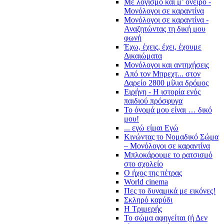
Με λογισμό και μ’ όνειρο -
Μονόλογοι σε καραντίνα
Μονόλογοι σε καραντίνα -
Αναζητώντας τη δική μου
φωνή
Έχω, έχεις, έχει, έχουμε
Δικαιώματα
Μονόλογοι και αντηχήσεις
Από τον Μπρεχτ... στον
Δαρείο 2800 μίλια δρόμος
Ειρήνη - Η ιστορία ενός
παιδιού πρόσφυγα
Το όνομά μου είναι … δικό
μου!
... εγώ είμαι Εγώ
Κινώντας το Νομαδικό Σώμα
– Μονόλογοι σε καραντίνα
Μπλοκάρουμε το ρατσισμό
στο σχολείο
Ο ήχος της πέτρας
World cinema
Πες το δυναμικά με εικόνες!
Σκληρό καρύδι
Η Τριμερής
Το σώμα αφηγείται (ή Δεν