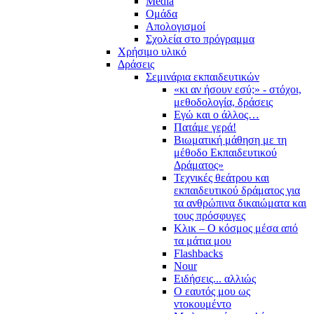
Media
Ομάδα
Απολογισμοί
Σχολεία στο πρόγραμμα
Χρήσιμο υλικό
Δράσεις
Σεμινάρια εκπαιδευτικών
«κι αν ήσουν εσύ;» - στόχοι,
μεθοδολογία, δράσεις
Εγώ και ο άλλος…
Πατάμε γερά!
Βιωματική μάθηση με τη
μέθοδο Εκπαιδευτικού
Δράματος»
Τεχνικές θεάτρου και
εκπαιδευτικού δράματος για
τα ανθρώπινα δικαιώματα και
τους πρόσφυγες
Κλικ – Ο κόσμος μέσα από
τα μάτια μου
Flashbacks
Nour
Ειδήσεις... αλλιώς
Ο εαυτός μου ως
ντοκουμέντο