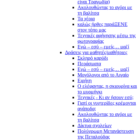
είναι Τραγωδία)
Ακολουθώντας το αγόρι με
τη βαλίτσα
Τα χέρια
καλώς ήρθες παράΞΕΝΕ
στον τόπο μας
Τεχνικές αφήγησης μέσω της
φωτογραφίας
Εγώ – εσύ – εμείς… μαζί
Δράσεις για μαθητές/μαθήτριες
Σκληρό καρύδι
Περάσματα
Εγώ – εσύ – εμείς… μαζί
Μονόλογοι από το Αιγαίο
Ειρήνη
Ο ελέφαντας, η σκιουρίνα και
το μυρμήγκι
Τεχνικές - Κι αν ήσουν εσύ;
Γιατί οι νυχτερίδες κρέμονται
ανάποδα;
Ακολουθώντας το αγόρι με
τη βαλίτσα
Δίκτυα σχολείων
Πολύχρωμη Μετανάστευση
της Πεταλούδας