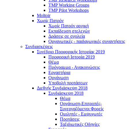
TMP Working Groups
TMP Pilot Workshops
Moltoir
Χωρίς Πατρόν
Χωρίς Πατρόν αρχική
Εκπαίδευση στελεχών
Δράσεις σε σχολεία
Οργανωτικές - παιδαγωγικές συναντήσεις
Συνδιασκέψεις
Συνέδριο Προφορικής Ιστορίας 2019
Προφορική Ιστορία 2019
Θέμα
Πρόγραμμα - Ανακοινώσεις
Εργαστήρια
Οργάνωση
Υποβολή προτάσεων
Διεθνής Συνδιάσκεψη 2018
Συνδιάσκεψη 2018
Θέμα
Οργάνωση-Επιτροπές-
Συνεργαζόμενοι Φορείς
Ομιλητές - Εμψυχωτές
Προτάσεις
Ταξιδιωτικές Οδηγίες