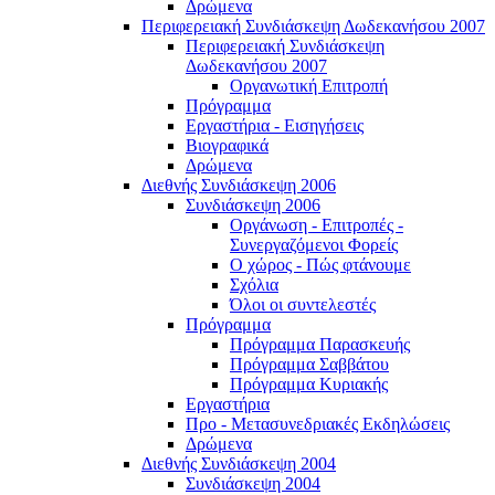
Δρώμενα
Περιφερειακή Συνδιάσκεψη Δωδεκανήσου 2007
Περιφερειακή Συνδιάσκεψη
Δωδεκανήσου 2007
Οργανωτική Επιτροπή
Πρόγραμμα
Εργαστήρια - Εισηγήσεις
Βιογραφικά
Δρώμενα
Διεθνής Συνδιάσκεψη 2006
Συνδιάσκεψη 2006
Οργάνωση - Επιτροπές -
Συνεργαζόμενοι Φορείς
Ο χώρος - Πώς φτάνουμε
Σχόλια
Όλοι οι συντελεστές
Πρόγραμμα
Πρόγραμμα Παρασκευής
Πρόγραμμα Σαββάτου
Πρόγραμμα Κυριακής
Εργαστήρια
Προ - Μετασυνεδριακές Εκδηλώσεις
Δρώμενα
Διεθνής Συνδιάσκεψη 2004
Συνδιάσκεψη 2004