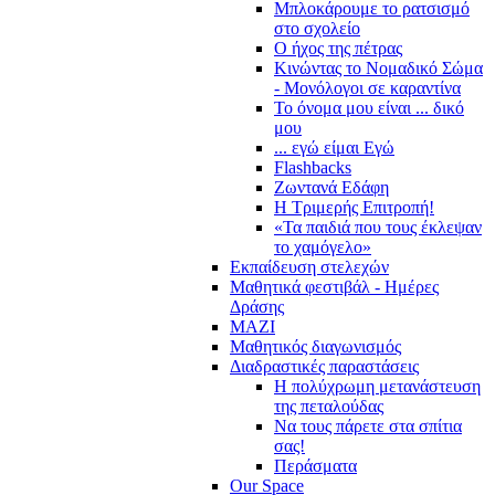
Μπλοκάρουμε το ρατσισμό
στο σχολείο
Ο ήχος της πέτρας
Κινώντας το Νομαδικό Σώμα
- Μονόλογοι σε καραντίνα
Το όνομα μου είναι ... δικό
μου
... εγώ είμαι Εγώ
Flashbacks
Ζωντανά Εδάφη
Η Τριμερής Επιτροπή!
«Τα παιδιά που τους έκλεψαν
το χαμόγελο»
Εκπαίδευση στελεχών
Μαθητικά φεστιβάλ - Ημέρες
Δράσης
ΜΑΖΙ
Μαθητικός διαγωνισμός
Διαδραστικές παραστάσεις
Η πολύχρωμη μετανάστευση
της πεταλούδας
Να τους πάρετε στα σπίτια
σας!
Περάσματα
Our Space