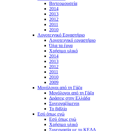
Βιντεομουσεία
2014
2013
2012
2011
2010
Λογοτεχνικό Εργαστήριο
Λογοτεχνικό εργαστήριο
Όλα τα έργα
Χρήσιμο υλικό
2014
2013
2012
2011
2010
2009
Μονόλογοι από τη Γάζα
Μονόλογοι από τη Γάζα
Δράσεις στην Ελλάδα
Συνεργαζόμενοι
To βιβλίο
Εσύ όπως εγώ
Εσύ όπως εγώ
Χρήσιμο υλικό
Συνεργασία με το ΚΕΔΑ