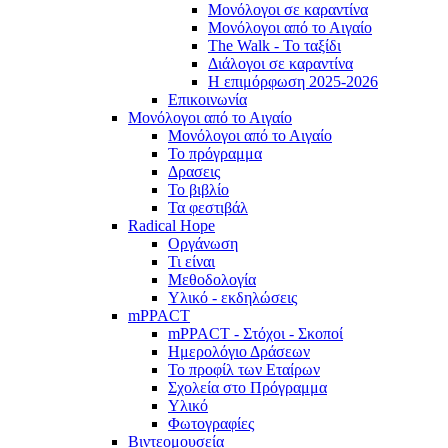
Μονόλογοι σε καραντίνα
Μονόλογοι από το Αιγαίο
The Walk - Το ταξίδι
Διάλογοι σε καραντίνα
Η επιμόρφωση 2025-2026
Επικοινωνία
Μονόλογοι από το Αιγαίο
Μονόλογοι από το Αιγαίο
Το πρόγραμμα
Δρασεις
Το βιβλίο
Τα φεστιβάλ
Radical Hope
Οργάνωση
Τι είναι
Μεθοδολογία
Υλικό - εκδηλώσεις
mPPACT
mPPACT - Στόχοι - Σκοποί
Ημερολόγιο Δράσεων
Το προφίλ των Εταίρων
Σχολεία στο Πρόγραμμα
Υλικό
Φωτογραφίες
Βιντεομουσεία