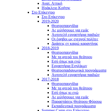
Ανατ. Αττική
Ηράκλειο Κρήτης
Στο Επίκεντρο
Στο Επίκεντρο
2019-2020
Θεατροπαιχνίδια
Ας μιλήσουμε για εμάς
Αυτοτελή εργαστήρια παιδιών
Οι έφηβοι ως ενεργοί πολίτες
Δράσεις εν καιρώ καραντίνας
2018-2019
Θεατροπαιχνίδια
Με τα φτερά του θεάτρου
Εσύ όπως και εγώ
Εργαστήρια Ενηλίκων
Θεατροπαιδαγωγικά προγράμματα
Αυτοτελή εργαστήρια παιδιών
2017-2018
Θεατροπαιχνίδια
Με τα φτερά του θεάτρου
Εσύ όπως κι εγώ
Ας μιλήσουμε για εμάς
Παραστάσεις Θεάτρου Φόρουμ
Εκπαιδευτικά προγράμματα
Summer Camp στο Επίκεντρο