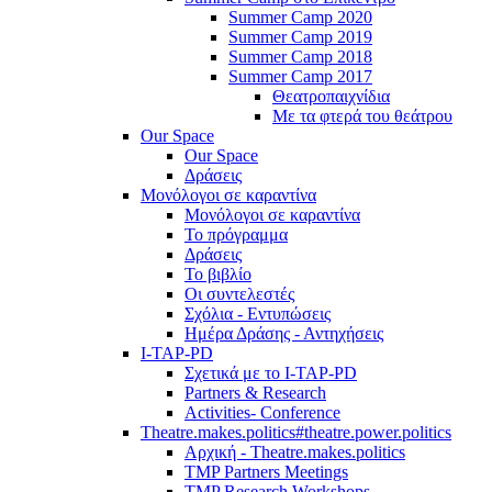
Summer Camp 2020
Summer Camp 2019
Summer Camp 2018
Summer Camp 2017
Θεατροπαιχνίδια
Με τα φτερά του θεάτρου
Our Space
Our Space
Δράσεις
Μονόλογοι σε καραντίνα
Μονόλογοι σε καραντίνα
Το πρόγραμμα
Δράσεις
Το βιβλίο
Οι συντελεστές
Σχόλια - Εντυπώσεις
Ημέρα Δράσης - Αντηχήσεις
I-TAP-PD
Σχετικά με το I-TAP-PD
Partners & Research
Activities- Conference
Theatre.makes.politics#theatre.power.politics
Αρχική - Theatre.makes.politics
TMP Partners Meetings
TMP Research Workshops