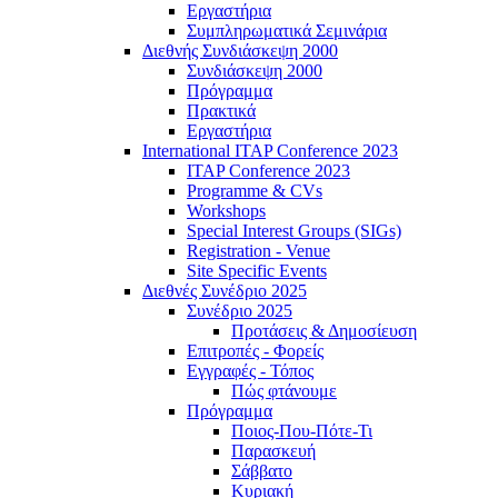
Εργαστήρια
Συμπληρωματικά Σεμινάρια
Διεθνής Συνδιάσκεψη 2000
Συνδιάσκεψη 2000
Πρόγραμμα
Πρακτικά
Εργαστήρια
International ITAP Conference 2023
ITAP Conference 2023
Programme & CVs
Workshops
Special Interest Groups (SIGs)
Registration - Venue
Site Specific Events
Διεθνές Συνέδριο 2025
Συνέδριο 2025
Προτάσεις & Δημοσίευση
Επιτροπές - Φορείς
Εγγραφές - Τόπος
Πώς φτάνουμε
Πρόγραμμα
Ποιος-Που-Πότε-Τι
Παρασκευή
Σάββατο
Κυριακή