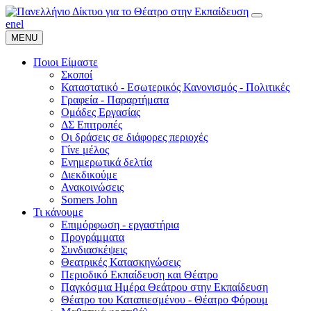
en
el
MENU
Ποιοι Είμαστε
Σκοποί
Καταστατικό - Εσωτερικός Κανονισμός - Πολιτικές
Γραφεία - Παραρτήματα
Ομάδες Εργασίας
ΔΣ Επιτροπές
Οι δράσεις σε διάφορες περιοχές
Γίνε μέλος
Ενημερωτικά δελτία
Διεκδικούμε
Ανακοινώσεις
Somers John
Τι κάνουμε
Επιμόρφωση - εργαστήρια
Προγράμματα
Συνδιασκέψεις
Θεατρικές Κατασκηνώσεις
Περιοδικό Εκπαίδευση και Θέατρο
Παγκόσμια Ημέρα Θεάτρου στην Εκπαίδευση
Θέατρο του Καταπιεσμένου - Θέατρο Φόρουμ