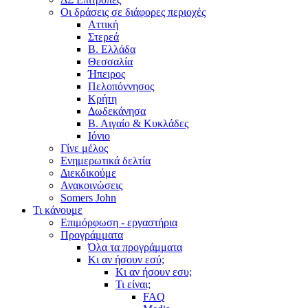
Οι δράσεις σε διάφορες περιοχές
Αττική
Στερεά
Β. Ελλάδα
Θεσσαλία
Ήπειρος
Πελοπόννησος
Κρήτη
Δωδεκάνησα
Β. Αιγαίο & Κυκλάδες
Ιόνιο
Γίνε μέλος
Ενημερωτικά δελτία
Διεκδικούμε
Ανακοινώσεις
Somers John
Τι κάνουμε
Επιμόρφωση - εργαστήρια
Προγράμματα
Όλα τα προγράμματα
Κι αν ήσουν εσύ;
Κι αν ήσουν εσυ;
Τι είναι;
FAQ