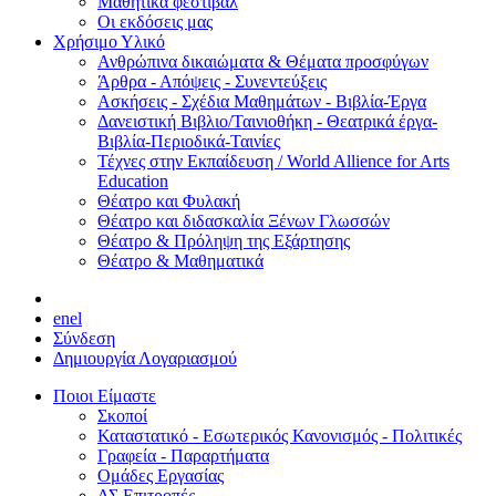
Μαθητικά φεστιβάλ
Οι εκδόσεις μας
Χρήσιμο Υλικό
Ανθρώπινα δικαιώματα & Θέματα προσφύγων
Άρθρα - Απόψεις - Συνεντεύξεις
Ασκήσεις - Σχέδια Μαθημάτων - Βιβλία-Έργα
Δανειστική Βιβλιο/Ταινιοθήκη - Θεατρικά έργα-
Βιβλία-Περιοδικά-Ταινίες
Τέχνες στην Εκπαίδευση / World Allience for Arts
Education
Θέατρο και Φυλακή
Θέατρο και διδασκαλία Ξένων Γλωσσών
Θέατρο & Πρόληψη της Εξάρτησης
Θέατρο & Μαθηματικά
en
el
Σύνδεση
Δημιουργία Λογαριασμού
Ποιοι Είμαστε
Σκοποί
Καταστατικό - Εσωτερικός Κανονισμός - Πολιτικές
Γραφεία - Παραρτήματα
Ομάδες Εργασίας
ΔΣ Επιτροπές