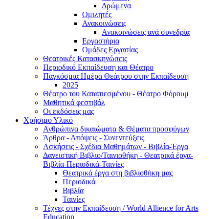
Δρώμενα
Ομιλητές
Ανακοινώσεις
Ανακοινώσεις ανά συνεδρία
Εργαστήρια
Ομάδες Εργασίας
Θεατρικές Κατασκηνώσεις
Περιοδικό Εκπαίδευση και Θέατρο
Παγκόσμια Ημέρα Θεάτρου στην Εκπαίδευση
2025
Θέατρο του Καταπιεσμένου - Θέατρο Φόρουμ
Μαθητικά φεστιβάλ
Οι εκδόσεις μας
Χρήσιμο Υλικό
Ανθρώπινα δικαιώματα & Θέματα προσφύγων
Άρθρα - Απόψεις - Συνεντεύξεις
Ασκήσεις - Σχέδια Μαθημάτων - Βιβλία-Έργα
Δανειστική Βιβλιο/Ταινιοθήκη - Θεατρικά έργα-
Βιβλία-Περιοδικά-Ταινίες
Θεατρικά έργα στη βιβλιοθήκη μας
Περιοδικά
Βιβλία
Ταινίες
Τέχνες στην Εκπαίδευση / World Allience for Arts
Education