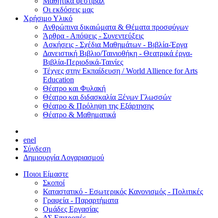
Μαθητικά φεστιβάλ
Οι εκδόσεις μας
Χρήσιμο Υλικό
Ανθρώπινα δικαιώματα & Θέματα προσφύγων
Άρθρα - Απόψεις - Συνεντεύξεις
Ασκήσεις - Σχέδια Μαθημάτων - Βιβλία-Έργα
Δανειστική Βιβλιο/Ταινιοθήκη - Θεατρικά έργα-
Βιβλία-Περιοδικά-Ταινίες
Τέχνες στην Εκπαίδευση / World Allience for Arts
Education
Θέατρο και Φυλακή
Θέατρο και διδασκαλία Ξένων Γλωσσών
Θέατρο & Πρόληψη της Εξάρτησης
Θέατρο & Μαθηματικά
en
el
Σύνδεση
Δημιουργία Λογαριασμού
Ποιοι Είμαστε
Σκοποί
Καταστατικό - Εσωτερικός Κανονισμός - Πολιτικές
Γραφεία - Παραρτήματα
Ομάδες Εργασίας
ΔΣ Επιτροπές