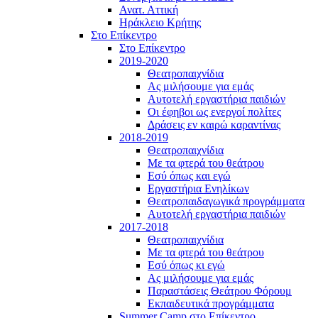
Ανατ. Αττική
Ηράκλειο Κρήτης
Στο Επίκεντρο
Στο Επίκεντρο
2019-2020
Θεατροπαιχνίδια
Ας μιλήσουμε για εμάς
Αυτοτελή εργαστήρια παιδιών
Οι έφηβοι ως ενεργοί πολίτες
Δράσεις εν καιρώ καραντίνας
2018-2019
Θεατροπαιχνίδια
Με τα φτερά του θεάτρου
Εσύ όπως και εγώ
Εργαστήρια Ενηλίκων
Θεατροπαιδαγωγικά προγράμματα
Αυτοτελή εργαστήρια παιδιών
2017-2018
Θεατροπαιχνίδια
Με τα φτερά του θεάτρου
Εσύ όπως κι εγώ
Ας μιλήσουμε για εμάς
Παραστάσεις Θεάτρου Φόρουμ
Εκπαιδευτικά προγράμματα
Summer Camp στο Επίκεντρο