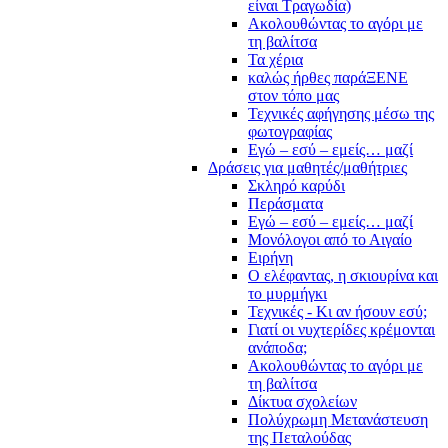
είναι Τραγωδία)
Ακολουθώντας το αγόρι με
τη βαλίτσα
Τα χέρια
καλώς ήρθες παράΞΕΝΕ
στον τόπο μας
Τεχνικές αφήγησης μέσω της
φωτογραφίας
Εγώ – εσύ – εμείς… μαζί
Δράσεις για μαθητές/μαθήτριες
Σκληρό καρύδι
Περάσματα
Εγώ – εσύ – εμείς… μαζί
Μονόλογοι από το Αιγαίο
Ειρήνη
Ο ελέφαντας, η σκιουρίνα και
το μυρμήγκι
Τεχνικές - Κι αν ήσουν εσύ;
Γιατί οι νυχτερίδες κρέμονται
ανάποδα;
Ακολουθώντας το αγόρι με
τη βαλίτσα
Δίκτυα σχολείων
Πολύχρωμη Μετανάστευση
της Πεταλούδας