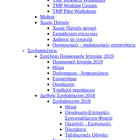
TMP Working Groups
TMP Pilot Workshops
Moltoir
Χωρίς Πατρόν
Χωρίς Πατρόν αρχική
Εκπαίδευση στελεχών
Δράσεις σε σχολεία
Οργανωτικές - παιδαγωγικές συναντήσεις
Συνδιασκέψεις
Συνέδριο Προφορικής Ιστορίας 2019
Προφορική Ιστορία 2019
Θέμα
Πρόγραμμα - Ανακοινώσεις
Εργαστήρια
Οργάνωση
Υποβολή προτάσεων
Διεθνής Συνδιάσκεψη 2018
Συνδιάσκεψη 2018
Θέμα
Οργάνωση-Επιτροπές-
Συνεργαζόμενοι Φορείς
Ομιλητές - Εμψυχωτές
Προτάσεις
Ταξιδιωτικές Οδηγίες