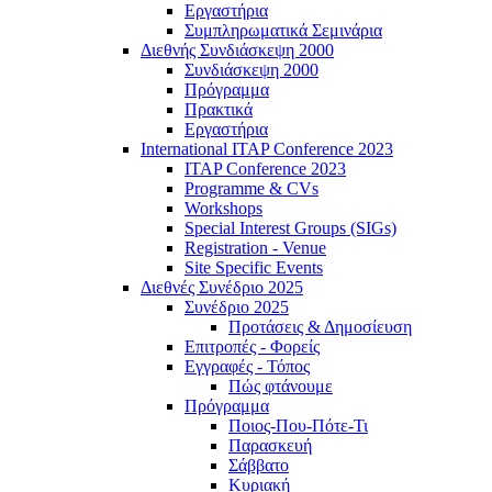
Εργαστήρια
Συμπληρωματικά Σεμινάρια
Διεθνής Συνδιάσκεψη 2000
Συνδιάσκεψη 2000
Πρόγραμμα
Πρακτικά
Εργαστήρια
International ITAP Conference 2023
ITAP Conference 2023
Programme & CVs
Workshops
Special Interest Groups (SIGs)
Registration - Venue
Site Specific Events
Διεθνές Συνέδριο 2025
Συνέδριο 2025
Προτάσεις & Δημοσίευση
Επιτροπές - Φορείς
Εγγραφές - Τόπος
Πώς φτάνουμε
Πρόγραμμα
Ποιος-Που-Πότε-Τι
Παρασκευή
Σάββατο
Κυριακή