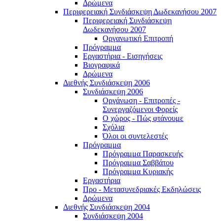
Δρώμενα
Περιφερειακή Συνδιάσκεψη Δωδεκανήσου 2007
Περιφερειακή Συνδιάσκεψη
Δωδεκανήσου 2007
Οργανωτική Επιτροπή
Πρόγραμμα
Εργαστήρια - Εισηγήσεις
Βιογραφικά
Δρώμενα
Διεθνής Συνδιάσκεψη 2006
Συνδιάσκεψη 2006
Οργάνωση - Επιτροπές -
Συνεργαζόμενοι Φορείς
Ο χώρος - Πώς φτάνουμε
Σχόλια
Όλοι οι συντελεστές
Πρόγραμμα
Πρόγραμμα Παρασκευής
Πρόγραμμα Σαββάτου
Πρόγραμμα Κυριακής
Εργαστήρια
Προ - Μετασυνεδριακές Εκδηλώσεις
Δρώμενα
Διεθνής Συνδιάσκεψη 2004
Συνδιάσκεψη 2004