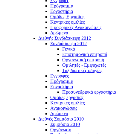
Εγγραφές
Πρόγραμμα
Εργαστήρια
Ομάδες Εργασίας
Κεντρικές ομιλίες
Προφορικές Ανακοινώσεις
Δρώμενα
Διεθνής Συνδιάσκεψη 2012
Συνδιάσκεψη 2012
Γενικά
Επιστημονική επιτροπή
Οργανωτική επιτροπή
Ομιλητές - Εμψυχωτές
Ταξιδιωτικές οδηγίες
Εγγραφές
Πρόγραμμα
Εργαστήρια
Προσυνεδριακά εργαστήρια
Ομάδες εργασίας
Κεντρικές ομιλίες
Ανακοινώσεις
Δρώμενα
Διεθνές Συμπόσιο 2010
Συμπόσιο 2010
Οργάνωση