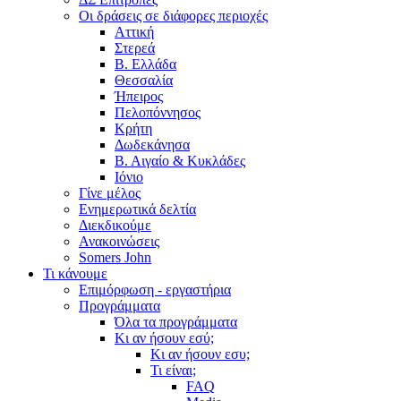
Οι δράσεις σε διάφορες περιοχές
Αττική
Στερεά
Β. Ελλάδα
Θεσσαλία
Ήπειρος
Πελοπόννησος
Κρήτη
Δωδεκάνησα
Β. Αιγαίο & Κυκλάδες
Ιόνιο
Γίνε μέλος
Ενημερωτικά δελτία
Διεκδικούμε
Ανακοινώσεις
Somers John
Τι κάνουμε
Επιμόρφωση - εργαστήρια
Προγράμματα
Όλα τα προγράμματα
Κι αν ήσουν εσύ;
Κι αν ήσουν εσυ;
Τι είναι;
FAQ