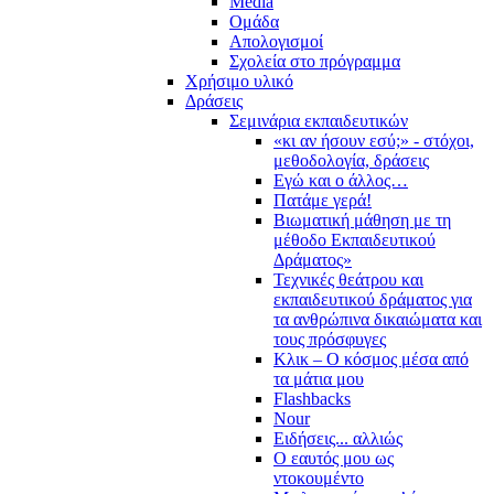
Media
Ομάδα
Απολογισμοί
Σχολεία στο πρόγραμμα
Χρήσιμο υλικό
Δράσεις
Σεμινάρια εκπαιδευτικών
«κι αν ήσουν εσύ;» - στόχοι,
μεθοδολογία, δράσεις
Εγώ και ο άλλος…
Πατάμε γερά!
Βιωματική μάθηση με τη
μέθοδο Εκπαιδευτικού
Δράματος»
Τεχνικές θεάτρου και
εκπαιδευτικού δράματος για
τα ανθρώπινα δικαιώματα και
τους πρόσφυγες
Κλικ – Ο κόσμος μέσα από
τα μάτια μου
Flashbacks
Nour
Ειδήσεις... αλλιώς
Ο εαυτός μου ως
ντοκουμέντο