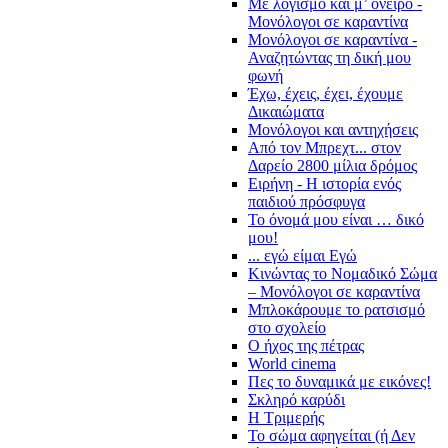
Με λογισμό και μ’ όνειρο -
Μονόλογοι σε καραντίνα
Μονόλογοι σε καραντίνα -
Αναζητώντας τη δική μου
φωνή
Έχω, έχεις, έχει, έχουμε
Δικαιώματα
Μονόλογοι και αντηχήσεις
Από τον Μπρεχτ... στον
Δαρείο 2800 μίλια δρόμος
Ειρήνη - Η ιστορία ενός
παιδιού πρόσφυγα
Το όνομά μου είναι … δικό
μου!
... εγώ είμαι Εγώ
Κινώντας το Νομαδικό Σώμα
– Μονόλογοι σε καραντίνα
Μπλοκάρουμε το ρατσισμό
στο σχολείο
Ο ήχος της πέτρας
World cinema
Πες το δυναμικά με εικόνες!
Σκληρό καρύδι
Η Τριμερής
Το σώμα αφηγείται (ή Δεν