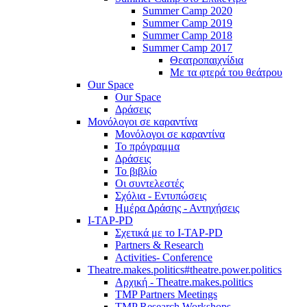
Summer Camp 2020
Summer Camp 2019
Summer Camp 2018
Summer Camp 2017
Θεατροπαιχνίδια
Με τα φτερά του θεάτρου
Our Space
Our Space
Δράσεις
Μονόλογοι σε καραντίνα
Μονόλογοι σε καραντίνα
Το πρόγραμμα
Δράσεις
Το βιβλίο
Οι συντελεστές
Σχόλια - Εντυπώσεις
Ημέρα Δράσης - Αντηχήσεις
I-TAP-PD
Σχετικά με το I-TAP-PD
Partners & Research
Activities- Conference
Theatre.makes.politics#theatre.power.politics
Αρχική - Theatre.makes.politics
TMP Partners Meetings
TMP Research Workshops