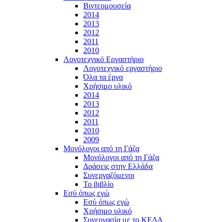
Βιντεομουσεία
2014
2013
2012
2011
2010
Λογοτεχνικό Εργαστήριο
Λογοτεχνικό εργαστήριο
Όλα τα έργα
Χρήσιμο υλικό
2014
2013
2012
2011
2010
2009
Μονόλογοι από τη Γάζα
Μονόλογοι από τη Γάζα
Δράσεις στην Ελλάδα
Συνεργαζόμενοι
To βιβλίο
Εσύ όπως εγώ
Εσύ όπως εγώ
Χρήσιμο υλικό
Συνεργασία με το ΚΕΔΑ