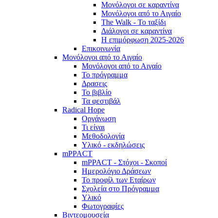
Μονόλογοι σε καραντίνα
Μονόλογοι από το Αιγαίο
The Walk - Το ταξίδι
Διάλογοι σε καραντίνα
Η επιμόρφωση 2025-2026
Επικοινωνία
Μονόλογοι από το Αιγαίο
Μονόλογοι από το Αιγαίο
Το πρόγραμμα
Δρασεις
Το βιβλίο
Τα φεστιβάλ
Radical Hope
Οργάνωση
Τι είναι
Μεθοδολογία
Υλικό - εκδηλώσεις
mPPACT
mPPACT - Στόχοι - Σκοποί
Ημερολόγιο Δράσεων
Το προφίλ των Εταίρων
Σχολεία στο Πρόγραμμα
Υλικό
Φωτογραφίες
Βιντεομουσεία