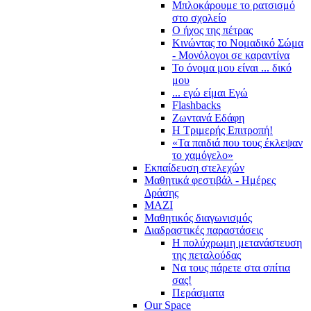
Μπλοκάρουμε το ρατσισμό
στο σχολείο
Ο ήχος της πέτρας
Κινώντας το Νομαδικό Σώμα
- Μονόλογοι σε καραντίνα
Το όνομα μου είναι ... δικό
μου
... εγώ είμαι Εγώ
Flashbacks
Ζωντανά Εδάφη
Η Τριμερής Επιτροπή!
«Τα παιδιά που τους έκλεψαν
το χαμόγελο»
Εκπαίδευση στελεχών
Μαθητικά φεστιβάλ - Ημέρες
Δράσης
ΜΑΖΙ
Μαθητικός διαγωνισμός
Διαδραστικές παραστάσεις
Η πολύχρωμη μετανάστευση
της πεταλούδας
Να τους πάρετε στα σπίτια
σας!
Περάσματα
Our Space