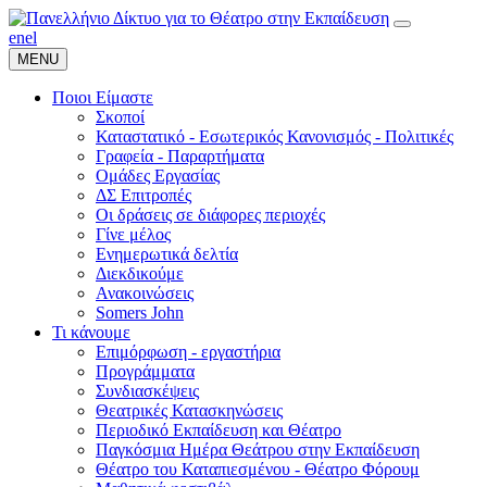
en
el
MENU
Ποιοι Είμαστε
Σκοποί
Καταστατικό - Εσωτερικός Κανονισμός - Πολιτικές
Γραφεία - Παραρτήματα
Ομάδες Εργασίας
ΔΣ Επιτροπές
Οι δράσεις σε διάφορες περιοχές
Γίνε μέλος
Ενημερωτικά δελτία
Διεκδικούμε
Ανακοινώσεις
Somers John
Τι κάνουμε
Επιμόρφωση - εργαστήρια
Προγράμματα
Συνδιασκέψεις
Θεατρικές Κατασκηνώσεις
Περιοδικό Εκπαίδευση και Θέατρο
Παγκόσμια Ημέρα Θεάτρου στην Εκπαίδευση
Θέατρο του Καταπιεσμένου - Θέατρο Φόρουμ