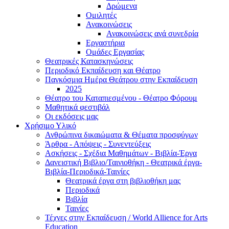
Δρώμενα
Ομιλητές
Ανακοινώσεις
Ανακοινώσεις ανά συνεδρία
Εργαστήρια
Ομάδες Εργασίας
Θεατρικές Κατασκηνώσεις
Περιοδικό Εκπαίδευση και Θέατρο
Παγκόσμια Ημέρα Θεάτρου στην Εκπαίδευση
2025
Θέατρο του Καταπιεσμένου - Θέατρο Φόρουμ
Μαθητικά φεστιβάλ
Οι εκδόσεις μας
Χρήσιμο Υλικό
Ανθρώπινα δικαιώματα & Θέματα προσφύγων
Άρθρα - Απόψεις - Συνεντεύξεις
Ασκήσεις - Σχέδια Μαθημάτων - Βιβλία-Έργα
Δανειστική Βιβλιο/Ταινιοθήκη - Θεατρικά έργα-
Βιβλία-Περιοδικά-Ταινίες
Θεατρικά έργα στη βιβλιοθήκη μας
Περιοδικά
Βιβλία
Ταινίες
Τέχνες στην Εκπαίδευση / World Allience for Arts
Education