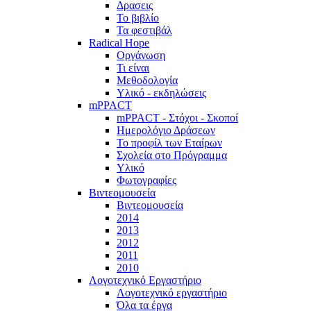
Δρασεις
Το βιβλίο
Τα φεστιβάλ
Radical Hope
Οργάνωση
Τι είναι
Μεθοδολογία
Υλικό - εκδηλώσεις
mPPACT
mPPACT - Στόχοι - Σκοποί
Ημερολόγιο Δράσεων
Το προφίλ των Εταίρων
Σχολεία στο Πρόγραμμα
Υλικό
Φωτογραφίες
Βιντεομουσεία
Βιντεομουσεία
2014
2013
2012
2011
2010
Λογοτεχνικό Εργαστήριο
Λογοτεχνικό εργαστήριο
Όλα τα έργα