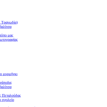
ι Τραγωδία)
βαλίτσα
τόπο μας
φωτογραφίας
το μυρμήγκι
ανάποδα;
βαλίτσα
ς Πεταλούδας
 σχολείο