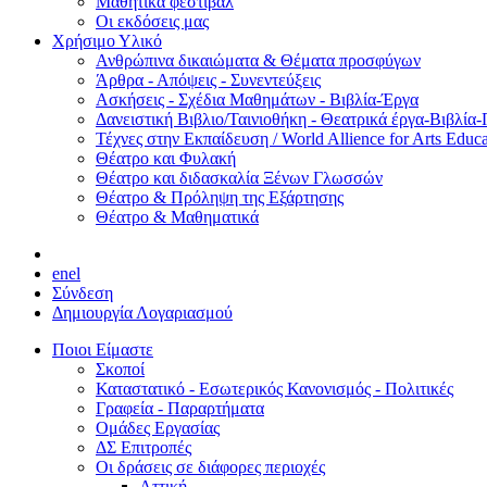
Μαθητικά φεστιβάλ
Οι εκδόσεις μας
Χρήσιμο Υλικό
Ανθρώπινα δικαιώματα & Θέματα προσφύγων
Άρθρα - Απόψεις - Συνεντεύξεις
Ασκήσεις - Σχέδια Μαθημάτων - Βιβλία-Έργα
Δανειστική Βιβλιο/Ταινιοθήκη - Θεατρικά έργα-Βιβλία-
Τέχνες στην Εκπαίδευση / World Allience for Arts Educa
Θέατρο και Φυλακή
Θέατρο και διδασκαλία Ξένων Γλωσσών
Θέατρο & Πρόληψη της Εξάρτησης
Θέατρο & Μαθηματικά
en
el
Σύνδεση
Δημιουργία Λογαριασμού
Ποιοι Είμαστε
Σκοποί
Καταστατικό - Εσωτερικός Κανονισμός - Πολιτικές
Γραφεία - Παραρτήματα
Ομάδες Εργασίας
ΔΣ Επιτροπές
Οι δράσεις σε διάφορες περιοχές
Αττική