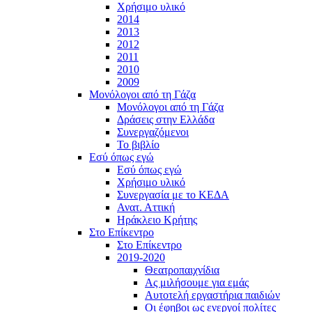
Χρήσιμο υλικό
2014
2013
2012
2011
2010
2009
Μονόλογοι από τη Γάζα
Μονόλογοι από τη Γάζα
Δράσεις στην Ελλάδα
Συνεργαζόμενοι
To βιβλίο
Εσύ όπως εγώ
Εσύ όπως εγώ
Χρήσιμο υλικό
Συνεργασία με το ΚΕΔΑ
Ανατ. Αττική
Ηράκλειο Κρήτης
Στο Επίκεντρο
Στο Επίκεντρο
2019-2020
Θεατροπαιχνίδια
Ας μιλήσουμε για εμάς
Αυτοτελή εργαστήρια παιδιών
Οι έφηβοι ως ενεργοί πολίτες