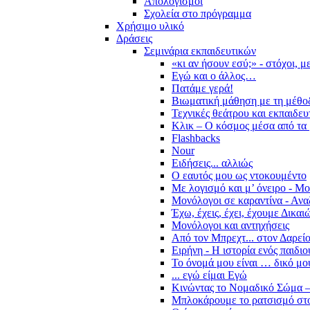
Απολογισμοί
Σχολεία στο πρόγραμμα
Χρήσιμο υλικό
Δράσεις
Σεμινάρια εκπαιδευτικών
«κι αν ήσουν εσύ;» - στόχοι, 
Εγώ και ο άλλος…
Πατάμε γερά!
Βιωματική μάθηση με τη μέθο
Τεχνικές θεάτρου και εκπαιδευ
Κλικ – Ο κόσμος μέσα από τα 
Flashbacks
Nour
Ειδήσεις... αλλιώς
Ο εαυτός μου ως ντοκουμέντο
Με λογισμό και μ’ όνειρο - Μ
Μονόλογοι σε καραντίνα - Ανα
Έχω, έχεις, έχει, έχουμε Δικα
Μονόλογοι και αντηχήσεις
Από τον Μπρεχτ... στον Δαρεί
Ειρήνη - Η ιστορία ενός παιδι
Το όνομά μου είναι … δικό μο
... εγώ είμαι Εγώ
Κινώντας το Νομαδικό Σώμα –
Μπλοκάρουμε το ρατσισμό στο