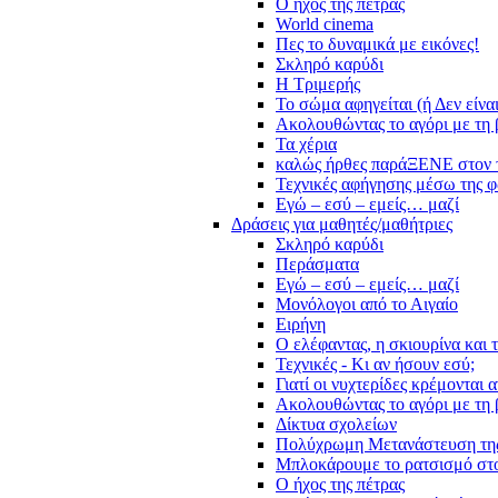
Ο ήχος της πέτρας
World cinema
Πες το δυναμικά με εικόνες!
Σκληρό καρύδι
Η Τριμερής
Το σώμα αφηγείται (ή Δεν είνα
Ακολουθώντας το αγόρι με τη 
Τα χέρια
καλώς ήρθες παράΞΕΝΕ στον 
Τεχνικές αφήγησης μέσω της 
Εγώ – εσύ – εμείς… μαζί
Δράσεις για μαθητές/μαθήτριες
Σκληρό καρύδι
Περάσματα
Εγώ – εσύ – εμείς… μαζί
Μονόλογοι από το Αιγαίο
Ειρήνη
Ο ελέφαντας, η σκιουρίνα και 
Τεχνικές - Κι αν ήσουν εσύ;
Γιατί οι νυχτερίδες κρέμονται 
Ακολουθώντας το αγόρι με τη 
Δίκτυα σχολείων
Πολύχρωμη Μετανάστευση τη
Μπλοκάρουμε το ρατσισμό στο
Ο ήχος της πέτρας