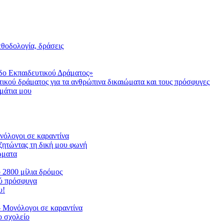
μεθοδολογία, δράσεις
δο Εκπαιδευτικού Δράματος»
τικού δράματος για τα ανθρώπινα δικαιώματα και τους πρόσφυγες
μάτια μου
ονόλογοι σε καραντίνα
ζητώντας τη δική μου φωνή
ιώματα
ο 2800 μίλια δρόμος
ού πρόσφυγα
υ!
 Μονόλογοι σε καραντίνα
 σχολείο