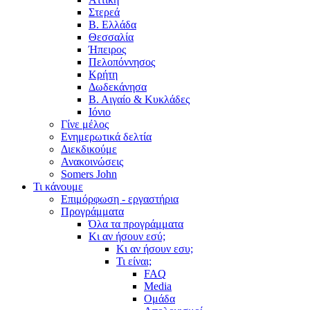
Στερεά
Β. Ελλάδα
Θεσσαλία
Ήπειρος
Πελοπόννησος
Κρήτη
Δωδεκάνησα
Β. Αιγαίο & Κυκλάδες
Ιόνιο
Γίνε μέλος
Ενημερωτικά δελτία
Διεκδικούμε
Ανακοινώσεις
Somers John
Τι κάνουμε
Επιμόρφωση - εργαστήρια
Προγράμματα
Όλα τα προγράμματα
Κι αν ήσουν εσύ;
Κι αν ήσουν εσυ;
Τι είναι;
FAQ
Media
Ομάδα