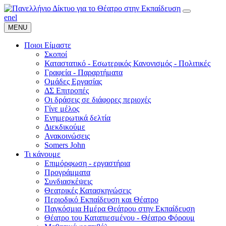
en
el
MENU
Ποιοι Είμαστε
Σκοποί
Καταστατικό - Εσωτερικός Κανονισμός - Πολιτικές
Γραφεία - Παραρτήματα
Ομάδες Εργασίας
ΔΣ Επιτροπές
Οι δράσεις σε διάφορες περιοχές
Γίνε μέλος
Ενημερωτικά δελτία
Διεκδικούμε
Ανακοινώσεις
Somers John
Τι κάνουμε
Επιμόρφωση - εργαστήρια
Προγράμματα
Συνδιασκέψεις
Θεατρικές Κατασκηνώσεις
Περιοδικό Εκπαίδευση και Θέατρο
Παγκόσμια Ημέρα Θεάτρου στην Εκπαίδευση
Θέατρο του Καταπιεσμένου - Θέατρο Φόρουμ