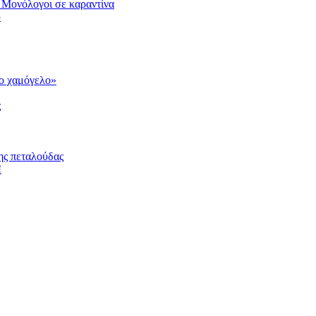
 Μονόλογοι σε καραντίνα
υ
το χαμόγελο»
ς
ης πεταλούδας
!