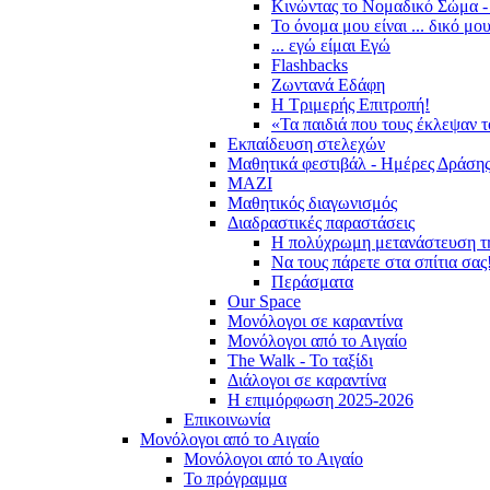
Κινώντας το Νομαδικό Σώμα -
Το όνομα μου είναι ... δικό μο
... εγώ είμαι Εγώ
Flashbacks
Ζωντανά Εδάφη
Η Τριμερής Επιτροπή!
«Τα παιδιά που τους έκλεψαν 
Εκπαίδευση στελεχών
Μαθητικά φεστιβάλ - Ημέρες Δράση
ΜΑΖΙ
Μαθητικός διαγωνισμός
Διαδραστικές παραστάσεις
Η πολύχρωμη μετανάστευση τ
Να τους πάρετε στα σπίτια σας
Περάσματα
Our Space
Μονόλογοι σε καραντίνα
Μονόλογοι από το Αιγαίο
The Walk - Το ταξίδι
Διάλογοι σε καραντίνα
Η επιμόρφωση 2025-2026
Επικοινωνία
Μονόλογοι από το Αιγαίο
Μονόλογοι από το Αιγαίο
Το πρόγραμμα