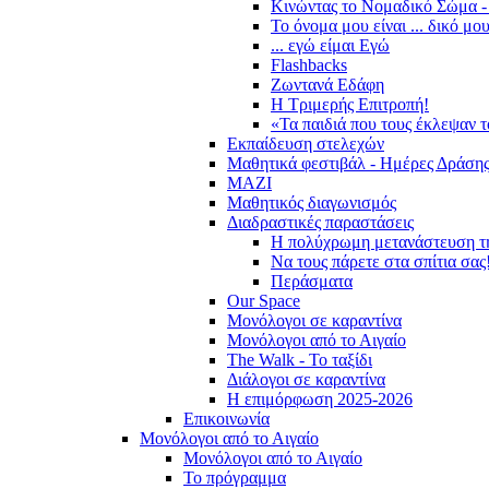
Κινώντας το Νομαδικό Σώμα -
Το όνομα μου είναι ... δικό μο
... εγώ είμαι Εγώ
Flashbacks
Ζωντανά Εδάφη
Η Τριμερής Επιτροπή!
«Τα παιδιά που τους έκλεψαν 
Εκπαίδευση στελεχών
Μαθητικά φεστιβάλ - Ημέρες Δράση
ΜΑΖΙ
Μαθητικός διαγωνισμός
Διαδραστικές παραστάσεις
Η πολύχρωμη μετανάστευση τ
Να τους πάρετε στα σπίτια σας
Περάσματα
Our Space
Μονόλογοι σε καραντίνα
Μονόλογοι από το Αιγαίο
The Walk - Το ταξίδι
Διάλογοι σε καραντίνα
Η επιμόρφωση 2025-2026
Επικοινωνία
Μονόλογοι από το Αιγαίο
Μονόλογοι από το Αιγαίο
Το πρόγραμμα