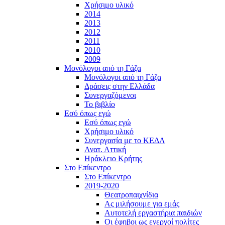
Χρήσιμο υλικό
2014
2013
2012
2011
2010
2009
Μονόλογοι από τη Γάζα
Μονόλογοι από τη Γάζα
Δράσεις στην Ελλάδα
Συνεργαζόμενοι
To βιβλίο
Εσύ όπως εγώ
Εσύ όπως εγώ
Χρήσιμο υλικό
Συνεργασία με το ΚΕΔΑ
Ανατ. Αττική
Ηράκλειο Κρήτης
Στο Επίκεντρο
Στο Επίκεντρο
2019-2020
Θεατροπαιχνίδια
Ας μιλήσουμε για εμάς
Αυτοτελή εργαστήρια παιδιών
Οι έφηβοι ως ενεργοί πολίτες