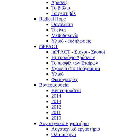
Δρασεις
Το βιβλίο
Τα φεστιβάλ
Radical Hope
Οργάνωση
Τι είναι
Μεθοδολογία
Υλικό - εκδηλώσεις
mPPACT
mPPACT - Στόχοι - Σκοποί
Ημερολόγιο Δράσεων
Το προφίλ των Εταίρων
Σχολεία στο Πρόγραμμα
Υλικό
Φωτογραφίες
Βιντεομουσεία
Βιντεομουσεία
2014
2013
2012
2011
2010
Λογοτεχνικό Εργαστήριο
Λογοτεχνικό εργαστήριο
Όλα τα έργα