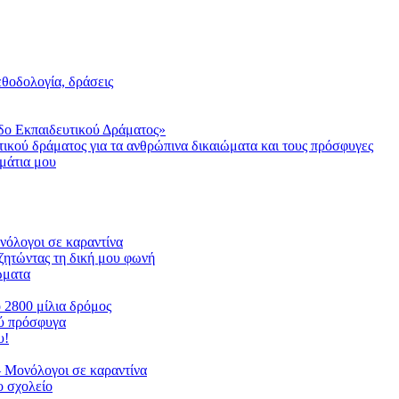
μεθοδολογία, δράσεις
δο Εκπαιδευτικού Δράματος»
τικού δράματος για τα ανθρώπινα δικαιώματα και τους πρόσφυγες
μάτια μου
ονόλογοι σε καραντίνα
ζητώντας τη δική μου φωνή
ιώματα
ο 2800 μίλια δρόμος
ού πρόσφυγα
υ!
 Μονόλογοι σε καραντίνα
 σχολείο