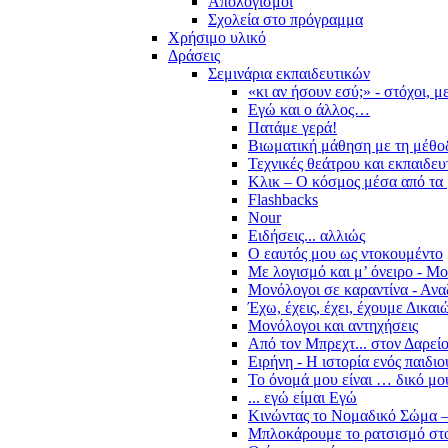
Απολογισμοί
Σχολεία στο πρόγραμμα
Χρήσιμο υλικό
Δράσεις
Σεμινάρια εκπαιδευτικών
«κι αν ήσουν εσύ;» - στόχοι, 
Εγώ και ο άλλος…
Πατάμε γερά!
Βιωματική μάθηση με τη μέθο
Τεχνικές θεάτρου και εκπαιδευ
Κλικ – Ο κόσμος μέσα από τα 
Flashbacks
Nour
Ειδήσεις... αλλιώς
Ο εαυτός μου ως ντοκουμέντο
Με λογισμό και μ’ όνειρο - Μ
Μονόλογοι σε καραντίνα - Ανα
Έχω, έχεις, έχει, έχουμε Δικα
Μονόλογοι και αντηχήσεις
Από τον Μπρεχτ... στον Δαρεί
Ειρήνη - Η ιστορία ενός παιδι
Το όνομά μου είναι … δικό μο
... εγώ είμαι Εγώ
Κινώντας το Νομαδικό Σώμα –
Μπλοκάρουμε το ρατσισμό στο