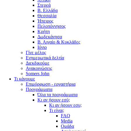
Στερεά
Β. Ελλάδα
Θεσσαλία
Ήπειρος
Πελοπόννησος
Κρήτη
Δωδεκάνησα
Β. Αιγαίο & Κυκλάδες
Ιόνιο
Γίνε μέλος
Ενημερωτικά δελτία
Διεκδικούμε
Ανακοινώσεις
Somers John
Τι κάνουμε
Επιμόρφωση - εργαστήρια
Προγράμματα
Όλα τα προγράμματα
Κι αν ήσουν εσύ;
Κι αν ήσουν εσυ;
Τι είναι;
FAQ
Media
Ομάδα