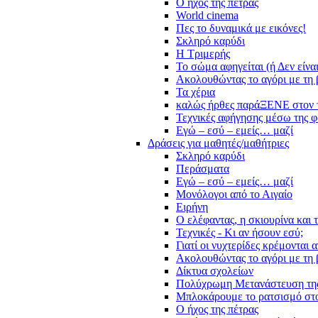
Ο ήχος της πέτρας
World cinema
Πες το δυναμικά με εικόνες!
Σκληρό καρύδι
Η Τριμερής
Το σώμα αφηγείται (ή Δεν είνα
Ακολουθώντας το αγόρι με τη 
Τα χέρια
καλώς ήρθες παράΞΕΝΕ στον 
Τεχνικές αφήγησης μέσω της 
Εγώ – εσύ – εμείς… μαζί
Δράσεις για μαθητές/μαθήτριες
Σκληρό καρύδι
Περάσματα
Εγώ – εσύ – εμείς… μαζί
Μονόλογοι από το Αιγαίο
Ειρήνη
Ο ελέφαντας, η σκιουρίνα και 
Τεχνικές - Κι αν ήσουν εσύ;
Γιατί οι νυχτερίδες κρέμονται 
Ακολουθώντας το αγόρι με τη 
Δίκτυα σχολείων
Πολύχρωμη Μετανάστευση τη
Μπλοκάρουμε το ρατσισμό στο
Ο ήχος της πέτρας