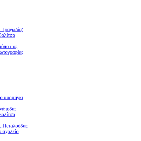
ι Τραγωδία)
βαλίτσα
τόπο μας
φωτογραφίας
το μυρμήγκι
ανάποδα;
βαλίτσα
ς Πεταλούδας
 σχολείο