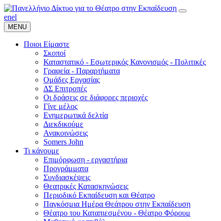
en
el
MENU
Ποιοι Είμαστε
Σκοποί
Καταστατικό - Εσωτερικός Κανονισμός - Πολιτικές
Γραφεία - Παραρτήματα
Ομάδες Εργασίας
ΔΣ Επιτροπές
Οι δράσεις σε διάφορες περιοχές
Γίνε μέλος
Ενημερωτικά δελτία
Διεκδικούμε
Ανακοινώσεις
Somers John
Τι κάνουμε
Επιμόρφωση - εργαστήρια
Προγράμματα
Συνδιασκέψεις
Θεατρικές Κατασκηνώσεις
Περιοδικό Εκπαίδευση και Θέατρο
Παγκόσμια Ημέρα Θεάτρου στην Εκπαίδευση
Θέατρο του Καταπιεσμένου - Θέατρο Φόρουμ