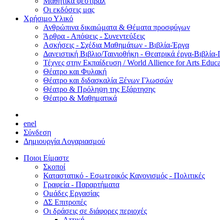
Μαθητικά φεστιβάλ
Οι εκδόσεις μας
Χρήσιμο Υλικό
Ανθρώπινα δικαιώματα & Θέματα προσφύγων
Άρθρα - Απόψεις - Συνεντεύξεις
Ασκήσεις - Σχέδια Μαθημάτων - Βιβλία-Έργα
Δανειστική Βιβλιο/Ταινιοθήκη - Θεατρικά έργα-Βιβλία-
Τέχνες στην Εκπαίδευση / World Allience for Arts Educa
Θέατρο και Φυλακή
Θέατρο και διδασκαλία Ξένων Γλωσσών
Θέατρο & Πρόληψη της Εξάρτησης
Θέατρο & Μαθηματικά
en
el
Σύνδεση
Δημιουργία Λογαριασμού
Ποιοι Είμαστε
Σκοποί
Καταστατικό - Εσωτερικός Κανονισμός - Πολιτικές
Γραφεία - Παραρτήματα
Ομάδες Εργασίας
ΔΣ Επιτροπές
Οι δράσεις σε διάφορες περιοχές
Αττική