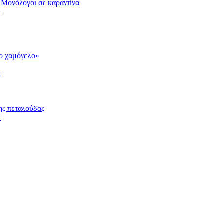
 Μονόλογοι σε καραντίνα
υ
το χαμόγελο»
ς
ης πεταλούδας
!