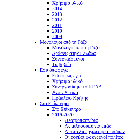
Χρήσιμο υλικό
2014
2013
2012
2011
2010
2009
Μονόλογοι από τη Γάζα
Μονόλογοι από τη Γάζα
Δράσεις στην Ελλάδα
Συνεργαζόμενοι
To βιβλίο
Εσύ όπως εγώ
Εσύ όπως εγώ
Χρήσιμο υλικό
Συνεργασία με το ΚΕΔΑ
Ανατ. Αττική
Ηράκλειο Κρήτης
Στο Επίκεντρο
Στο Επίκεντρο
2019-2020
Θεατροπαιχνίδια
Ας μιλήσουμε για εμάς
Αυτοτελή εργαστήρια παιδιών
Οι έφηβοι ως ενεργοί πολίτες