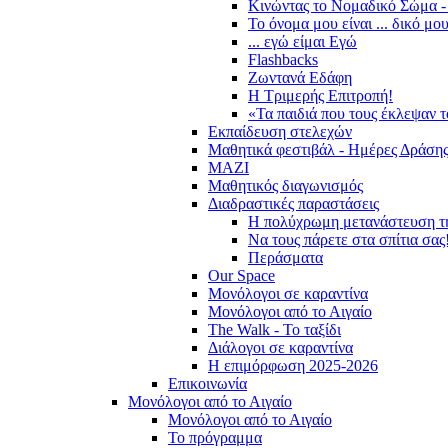
Κινώντας το Νομαδικό Σώμα -
Το όνομα μου είναι ... δικό μο
... εγώ είμαι Εγώ
Flashbacks
Ζωντανά Εδάφη
Η Τριμερής Επιτροπή!
«Τα παιδιά που τους έκλεψαν 
Εκπαίδευση στελεχών
Μαθητικά φεστιβάλ - Ημέρες Δράση
ΜΑΖΙ
Μαθητικός διαγωνισμός
Διαδραστικές παραστάσεις
Η πολύχρωμη μετανάστευση τ
Να τους πάρετε στα σπίτια σας
Περάσματα
Our Space
Μονόλογοι σε καραντίνα
Μονόλογοι από το Αιγαίο
The Walk - Το ταξίδι
Διάλογοι σε καραντίνα
Η επιμόρφωση 2025-2026
Επικοινωνία
Μονόλογοι από το Αιγαίο
Μονόλογοι από το Αιγαίο
Το πρόγραμμα