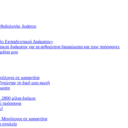
μεθοδολογία, δράσεις
δο Εκπαιδευτικού Δράματος»
τικού δράματος για τα ανθρώπινα δικαιώματα και τους πρόσφυγες
μάτια μου
ονόλογοι σε καραντίνα
ζητώντας τη δική μου φωνή
ιώματα
ο 2800 μίλια δρόμος
ού πρόσφυγα
υ!
 Μονόλογοι σε καραντίνα
 σχολείο