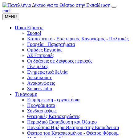
en
el
MENU
Ποιοι Είμαστε
Σκοποί
Καταστατικό - Εσωτερικός Κανονισμός - Πολιτικές
Γραφεία - Παραρτήματα
Ομάδες Εργασίας
ΔΣ Επιτροπές
Οι δράσεις σε διάφορες περιοχές
Γίνε μέλος
Ενημερωτικά δελτία
Διεκδικούμε
Ανακοινώσεις
Somers John
Τι κάνουμε
Επιμόρφωση - εργαστήρια
Προγράμματα
Συνδιασκέψεις
Θεατρικές Κατασκηνώσεις
Περιοδικό Εκπαίδευση και Θέατρο
Παγκόσμια Ημέρα Θεάτρου στην Εκπαίδευση
Θέατρο του Καταπιεσμένου - Θέατρο Φόρουμ