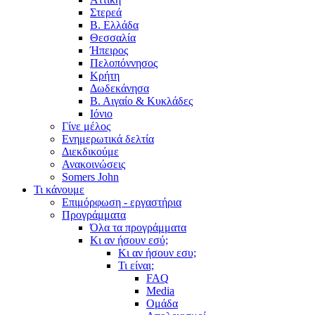
Στερεά
Β. Ελλάδα
Θεσσαλία
Ήπειρος
Πελοπόννησος
Κρήτη
Δωδεκάνησα
Β. Αιγαίο & Κυκλάδες
Ιόνιο
Γίνε μέλος
Ενημερωτικά δελτία
Διεκδικούμε
Ανακοινώσεις
Somers John
Τι κάνουμε
Επιμόρφωση - εργαστήρια
Προγράμματα
Όλα τα προγράμματα
Κι αν ήσουν εσύ;
Κι αν ήσουν εσυ;
Τι είναι;
FAQ
Media
Ομάδα