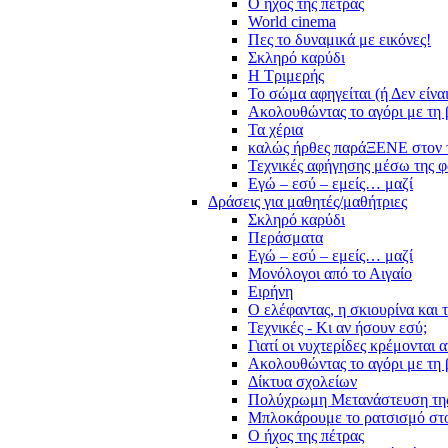
Ο ήχος της πέτρας
World cinema
Πες το δυναμικά με εικόνες!
Σκληρό καρύδι
Η Τριμερής
Το σώμα αφηγείται (ή Δεν είνα
Ακολουθώντας το αγόρι με τη 
Τα χέρια
καλώς ήρθες παράΞΕΝΕ στον 
Τεχνικές αφήγησης μέσω της 
Εγώ – εσύ – εμείς… μαζί
Δράσεις για μαθητές/μαθήτριες
Σκληρό καρύδι
Περάσματα
Εγώ – εσύ – εμείς… μαζί
Μονόλογοι από το Αιγαίο
Ειρήνη
Ο ελέφαντας, η σκιουρίνα και 
Τεχνικές - Κι αν ήσουν εσύ;
Γιατί οι νυχτερίδες κρέμονται 
Ακολουθώντας το αγόρι με τη 
Δίκτυα σχολείων
Πολύχρωμη Μετανάστευση τη
Μπλοκάρουμε το ρατσισμό στο
Ο ήχος της πέτρας