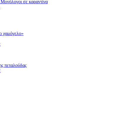
 Μονόλογοι σε καραντίνα
υ
το χαμόγελο»
ς
ης πεταλούδας
!