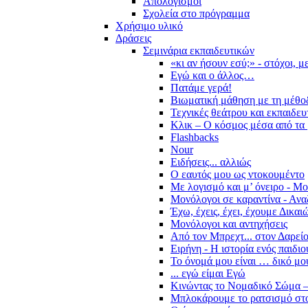
Απολογισμοί
Σχολεία στο πρόγραμμα
Χρήσιμο υλικό
Δράσεις
Σεμινάρια εκπαιδευτικών
«κι αν ήσουν εσύ;» - στόχοι, 
Εγώ και ο άλλος…
Πατάμε γερά!
Βιωματική μάθηση με τη μέθο
Τεχνικές θεάτρου και εκπαιδευ
Κλικ – Ο κόσμος μέσα από τα 
Flashbacks
Nour
Ειδήσεις... αλλιώς
Ο εαυτός μου ως ντοκουμέντο
Με λογισμό και μ’ όνειρο - Μ
Μονόλογοι σε καραντίνα - Ανα
Έχω, έχεις, έχει, έχουμε Δικα
Μονόλογοι και αντηχήσεις
Από τον Μπρεχτ... στον Δαρεί
Ειρήνη - Η ιστορία ενός παιδι
Το όνομά μου είναι … δικό μο
... εγώ είμαι Εγώ
Κινώντας το Νομαδικό Σώμα –
Μπλοκάρουμε το ρατσισμό στο