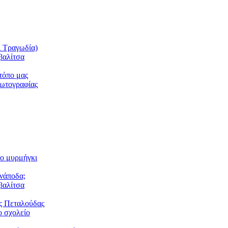
ι Τραγωδία)
βαλίτσα
τόπο μας
φωτογραφίας
το μυρμήγκι
ανάποδα;
βαλίτσα
ς Πεταλούδας
 σχολείο