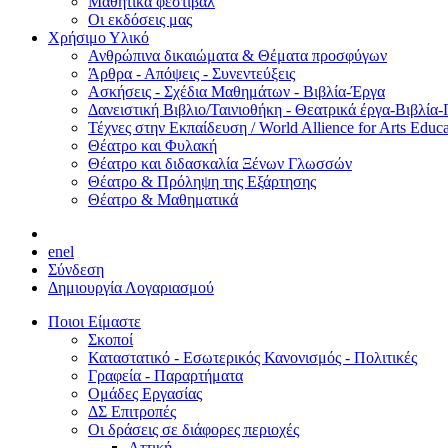
Μαθητικά φεστιβάλ
Οι εκδόσεις μας
Χρήσιμο Υλικό
Ανθρώπινα δικαιώματα & Θέματα προσφύγων
Άρθρα - Απόψεις - Συνεντεύξεις
Ασκήσεις - Σχέδια Μαθημάτων - Βιβλία-Έργα
Δανειστική Βιβλιο/Ταινιοθήκη - Θεατρικά έργα-Βιβλία-
Τέχνες στην Εκπαίδευση / World Allience for Arts Educa
Θέατρο και Φυλακή
Θέατρο και διδασκαλία Ξένων Γλωσσών
Θέατρο & Πρόληψη της Εξάρτησης
Θέατρο & Μαθηματικά
en
el
Σύνδεση
Δημιουργία Λογαριασμού
Ποιοι Είμαστε
Σκοποί
Καταστατικό - Εσωτερικός Κανονισμός - Πολιτικές
Γραφεία - Παραρτήματα
Ομάδες Εργασίας
ΔΣ Επιτροπές
Οι δράσεις σε διάφορες περιοχές
Αττική