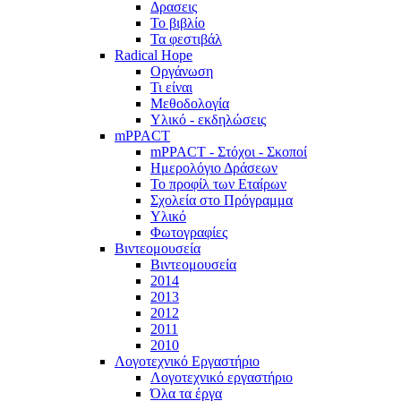
Δρασεις
Το βιβλίο
Τα φεστιβάλ
Radical Hope
Οργάνωση
Τι είναι
Μεθοδολογία
Υλικό - εκδηλώσεις
mPPACT
mPPACT - Στόχοι - Σκοποί
Ημερολόγιο Δράσεων
Το προφίλ των Εταίρων
Σχολεία στο Πρόγραμμα
Υλικό
Φωτογραφίες
Βιντεομουσεία
Βιντεομουσεία
2014
2013
2012
2011
2010
Λογοτεχνικό Εργαστήριο
Λογοτεχνικό εργαστήριο
Όλα τα έργα