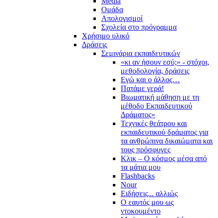
Media
Ομάδα
Απολογισμοί
Σχολεία στο πρόγραμμα
Χρήσιμο υλικό
Δράσεις
Σεμινάρια εκπαιδευτικών
«κι αν ήσουν εσύ;» - στόχοι,
μεθοδολογία, δράσεις
Εγώ και ο άλλος…
Πατάμε γερά!
Βιωματική μάθηση με τη
μέθοδο Εκπαιδευτικού
Δράματος»
Τεχνικές θεάτρου και
εκπαιδευτικού δράματος για
τα ανθρώπινα δικαιώματα και
τους πρόσφυγες
Κλικ – Ο κόσμος μέσα από
τα μάτια μου
Flashbacks
Nour
Ειδήσεις... αλλιώς
Ο εαυτός μου ως
ντοκουμέντο