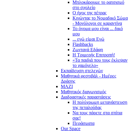
Μπλοκάρουμε το ρατσισμό
στο σχολείο
Ο ήχος της πέτρας
Κινώντας το Νομαδικό Σώμα
- Μονόλογοι σε καραντίνα
Το όνομα μου είναι ... δικό
μου
... εγώ είμαι Εγώ
Flashbacks
Ζωντανά Εδάφη
Η Τριμερής Επιτροπή!
«Τα παιδιά που τους έκλεψαν
το χαμόγελο»
Εκπαίδευση στελεχών
Μαθητικά φεστιβάλ - Ημέρες
Δράσης
ΜΑΖΙ
Μαθητικός διαγωνισμός
Διαδραστικές παραστάσεις
Η πολύχρωμη μετανάστευση
της πεταλούδας
Να τους πάρετε στα σπίτια
σας!
Περάσματα
Our Space