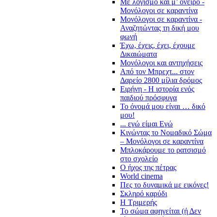
Με λογισμό και μ’ όνειρο -
Μονόλογοι σε καραντίνα
Μονόλογοι σε καραντίνα -
Αναζητώντας τη δική μου
φωνή
Έχω, έχεις, έχει, έχουμε
Δικαιώματα
Μονόλογοι και αντηχήσεις
Από τον Μπρεχτ... στον
Δαρείο 2800 μίλια δρόμος
Ειρήνη - Η ιστορία ενός
παιδιού πρόσφυγα
Το όνομά μου είναι … δικό
μου!
... εγώ είμαι Εγώ
Κινώντας το Νομαδικό Σώμα
– Μονόλογοι σε καραντίνα
Μπλοκάρουμε το ρατσισμό
στο σχολείο
Ο ήχος της πέτρας
World cinema
Πες το δυναμικά με εικόνες!
Σκληρό καρύδι
Η Τριμερής
Το σώμα αφηγείται (ή Δεν