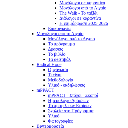
Μονόλογοι σε καραντίνα
Μονόλογοι από το Αιγαίο
The Walk - Το ταξίδι
Διάλογοι σε καραντίνα
Η επιμόρφωση 2025-2026
Επικοινωνία
Μονόλογοι από το Αιγαίο
Μονόλογοι από το Αιγαίο
Το πρόγραμμα
Δρασεις
Το βιβλίο
Τα φεστιβάλ
Radical Hope
Οργάνωση
Τι είναι
Μεθοδολογία
Υλικό - εκδηλώσεις
mPPACT
mPPACT - Στόχοι - Σκοποί
Ημερολόγιο Δράσεων
Το προφίλ των Εταίρων
Σχολεία στο Πρόγραμμα
Υλικό
Φωτογραφίες
Βιντεομουσεία