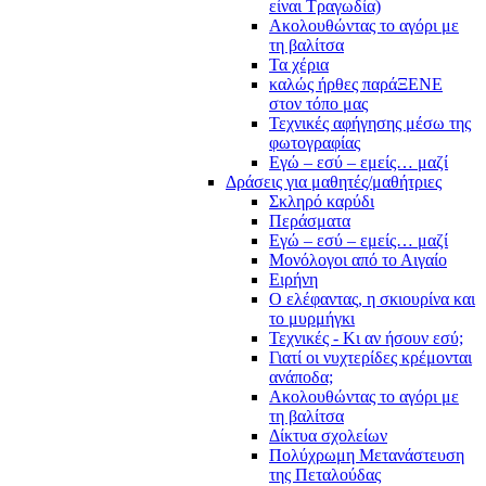
είναι Τραγωδία)
Ακολουθώντας το αγόρι με
τη βαλίτσα
Τα χέρια
καλώς ήρθες παράΞΕΝΕ
στον τόπο μας
Τεχνικές αφήγησης μέσω της
φωτογραφίας
Εγώ – εσύ – εμείς… μαζί
Δράσεις για μαθητές/μαθήτριες
Σκληρό καρύδι
Περάσματα
Εγώ – εσύ – εμείς… μαζί
Μονόλογοι από το Αιγαίο
Ειρήνη
Ο ελέφαντας, η σκιουρίνα και
το μυρμήγκι
Τεχνικές - Κι αν ήσουν εσύ;
Γιατί οι νυχτερίδες κρέμονται
ανάποδα;
Ακολουθώντας το αγόρι με
τη βαλίτσα
Δίκτυα σχολείων
Πολύχρωμη Μετανάστευση
της Πεταλούδας