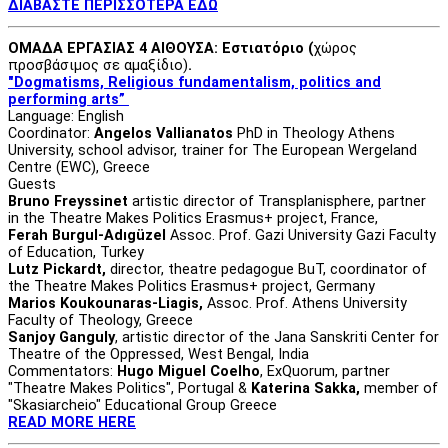
ΔΙΑΒΑΣΤΕ ΠΕΡΙΣΣΟΤΕΡΑ ΕΔΩ
ΟΜΑΔΑ ΕΡΓΑΣΙΑΣ 4 ΑΙΘΟΥΣΑ: Εστιατόριο (
χώρος
προσβάσιμος σε αμαξίδιο)
.
"Dogmatisms, Religious fundamentalism, politics and
performing arts”
Language: English
Coordinator:
Angelos Vallianatos
PhD in Theology Athens
University, school advisor, trainer for The European Wergeland
Centre (EWC), Greece
Guests
Bruno Freyssinet
artistic director of Transplanisphere, partner
in the Theatre Makes Politics Erasmus+ project, France,
Ferah Burgul-Adıgüzel
Assoc. Prof. Gazi University Gazi Faculty
of Education, Turkey
Lutz Pickardt,
director, theatre pedagogue BuT, coordinator of
the Theatre Makes Politics Erasmus+ project, Germany
Marios Koukounaras-Liagis,
Assoc. Prof. Athens University
Faculty of Theology, Greece
Sanjoy Ganguly
, artistic director of the Jana Sanskriti Center for
Theatre of the Oppressed, West Bengal, India
Commentators:
Hugo Miguel Coelho
, ExQuorum, partner
"Theatre Makes Politics", Portugal &
Katerina Sakka,
member of
"Skasiarcheio" Educational Group Greece
READ MORE HERE