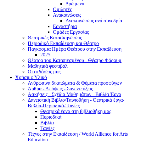
Δρώμενα
Ομιλητές
Ανακοινώσεις
Ανακοινώσεις ανά συνεδρία
Εργαστήρια
Ομάδες Εργασίας
Θεατρικές Κατασκηνώσεις
Περιοδικό Εκπαίδευση και Θέατρο
Παγκόσμια Ημέρα Θεάτρου στην Εκπαίδευση
2025
Θέατρο του Καταπιεσμένου - Θέατρο Φόρουμ
Μαθητικά φεστιβάλ
Οι εκδόσεις μας
Χρήσιμο Υλικό
Ανθρώπινα δικαιώματα & Θέματα προσφύγων
Άρθρα - Απόψεις - Συνεντεύξεις
Ασκήσεις - Σχέδια Μαθημάτων - Βιβλία-Έργα
Δανειστική Βιβλιο/Ταινιοθήκη - Θεατρικά έργα-
Βιβλία-Περιοδικά-Ταινίες
Θεατρικά έργα στη βιβλιοθήκη μας
Περιοδικά
Βιβλία
Ταινίες
Τέχνες στην Εκπαίδευση / World Allience for Arts
Education