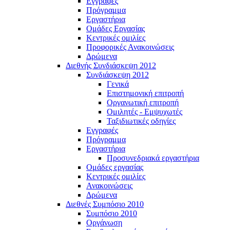
Εγγραφές
Πρόγραμμα
Εργαστήρια
Ομάδες Εργασίας
Κεντρικές ομιλίες
Προφορικές Ανακοινώσεις
Δρώμενα
Διεθνής Συνδιάσκεψη 2012
Συνδιάσκεψη 2012
Γενικά
Επιστημονική επιτροπή
Οργανωτική επιτροπή
Ομιλητές - Εμψυχωτές
Ταξιδιωτικές οδηγίες
Εγγραφές
Πρόγραμμα
Εργαστήρια
Προσυνεδριακά εργαστήρια
Ομάδες εργασίας
Κεντρικές ομιλίες
Ανακοινώσεις
Δρώμενα
Διεθνές Συμπόσιο 2010
Συμπόσιο 2010
Οργάνωση