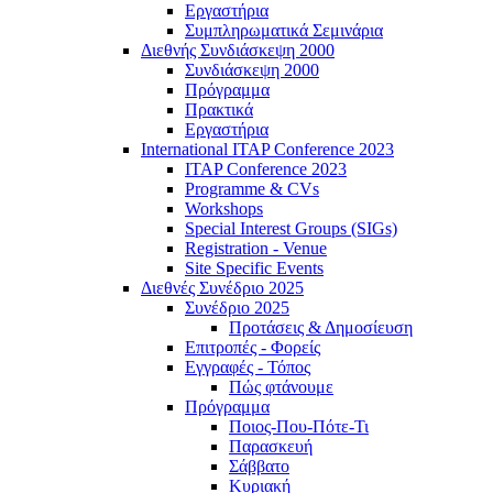
Εργαστήρια
Συμπληρωματικά Σεμινάρια
Διεθνής Συνδιάσκεψη 2000
Συνδιάσκεψη 2000
Πρόγραμμα
Πρακτικά
Εργαστήρια
International ITAP Conference 2023
ITAP Conference 2023
Programme & CVs
Workshops
Special Interest Groups (SIGs)
Registration - Venue
Site Specific Events
Διεθνές Συνέδριο 2025
Συνέδριο 2025
Προτάσεις & Δημοσίευση
Επιτροπές - Φορείς
Εγγραφές - Τόπος
Πώς φτάνουμε
Πρόγραμμα
Ποιος-Που-Πότε-Τι
Παρασκευή
Σάββατο
Κυριακή