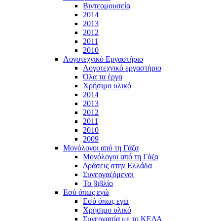
Βιντεομουσεία
2014
2013
2012
2011
2010
Λογοτεχνικό Εργαστήριο
Λογοτεχνικό εργαστήριο
Όλα τα έργα
Χρήσιμο υλικό
2014
2013
2012
2011
2010
2009
Μονόλογοι από τη Γάζα
Μονόλογοι από τη Γάζα
Δράσεις στην Ελλάδα
Συνεργαζόμενοι
To βιβλίο
Εσύ όπως εγώ
Εσύ όπως εγώ
Χρήσιμο υλικό
Συνεργασία με το ΚΕΔΑ