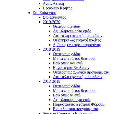
Ανατ. Αττική
Ηράκλειο Κρήτης
Στο Επίκεντρο
Στο Επίκεντρο
2019-2020
Θεατροπαιχνίδια
Ας μιλήσουμε για εμάς
Αυτοτελή εργαστήρια παιδιών
Οι έφηβοι ως ενεργοί πολίτες
Δράσεις εν καιρώ καραντίνας
2018-2019
Θεατροπαιχνίδια
Με τα φτερά του θεάτρου
Εσύ όπως και εγώ
Εργαστήρια Ενηλίκων
Θεατροπαιδαγωγικά προγράμματα
Αυτοτελή εργαστήρια παιδιών
2017-2018
Θεατροπαιχνίδια
Με τα φτερά του θεάτρου
Εσύ όπως κι εγώ
Ας μιλήσουμε για εμάς
Παραστάσεις Θεάτρου Φόρουμ
Εκπαιδευτικά προγράμματα
Summer Camp στο Επίκεντρο