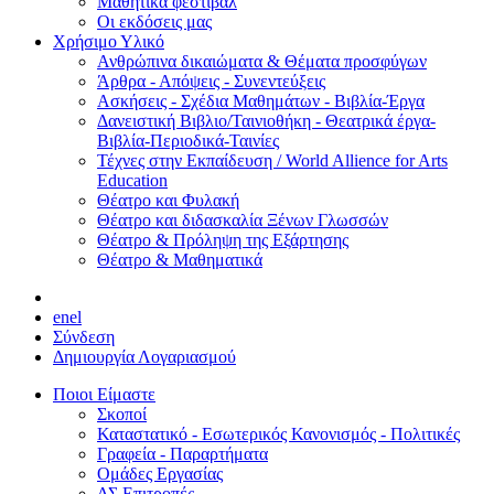
Μαθητικά φεστιβάλ
Οι εκδόσεις μας
Χρήσιμο Υλικό
Ανθρώπινα δικαιώματα & Θέματα προσφύγων
Άρθρα - Απόψεις - Συνεντεύξεις
Ασκήσεις - Σχέδια Μαθημάτων - Βιβλία-Έργα
Δανειστική Βιβλιο/Ταινιοθήκη - Θεατρικά έργα-
Βιβλία-Περιοδικά-Ταινίες
Τέχνες στην Εκπαίδευση / World Allience for Arts
Education
Θέατρο και Φυλακή
Θέατρο και διδασκαλία Ξένων Γλωσσών
Θέατρο & Πρόληψη της Εξάρτησης
Θέατρο & Μαθηματικά
en
el
Σύνδεση
Δημιουργία Λογαριασμού
Ποιοι Είμαστε
Σκοποί
Καταστατικό - Εσωτερικός Κανονισμός - Πολιτικές
Γραφεία - Παραρτήματα
Ομάδες Εργασίας
ΔΣ Επιτροπές