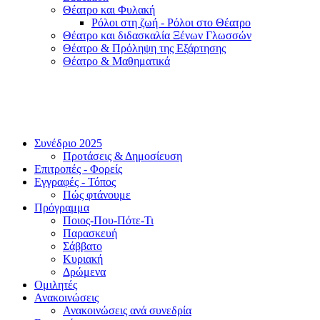
Θέατρο και Φυλακή
Ρόλοι στη ζωή - Ρόλοι στο Θέατρο
Θέατρο και διδασκαλία Ξένων Γλωσσών
Θέατρο & Πρόληψη της Εξάρτησης
Θέατρο & Μαθηματικά
Συνέδριο 2025
Προτάσεις & Δημοσίευση
Επιτροπές - Φορείς
Εγγραφές - Τόπος
Πώς φτάνουμε
Πρόγραμμα
Ποιος-Που-Πότε-Τι
Παρασκευή
Σάββατο
Κυριακή
Δρώμενα
Ομιλητές
Ανακοινώσεις
Ανακοινώσεις ανά συνεδρία