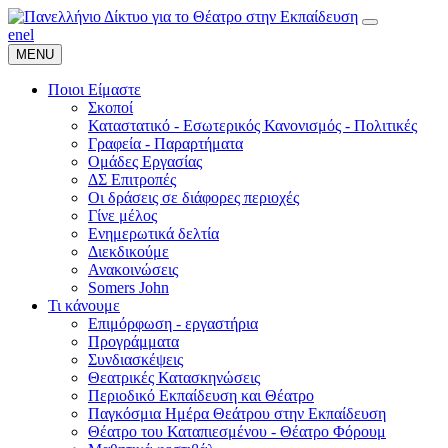
en
el
MENU
Ποιοι Είμαστε
Σκοποί
Καταστατικό - Εσωτερικός Κανονισμός - Πολιτικές
Γραφεία - Παραρτήματα
Ομάδες Εργασίας
ΔΣ Επιτροπές
Οι δράσεις σε διάφορες περιοχές
Γίνε μέλος
Ενημερωτικά δελτία
Διεκδικούμε
Ανακοινώσεις
Somers John
Τι κάνουμε
Επιμόρφωση - εργαστήρια
Προγράμματα
Συνδιασκέψεις
Θεατρικές Κατασκηνώσεις
Περιοδικό Εκπαίδευση και Θέατρο
Παγκόσμια Ημέρα Θεάτρου στην Εκπαίδευση
Θέατρο του Καταπιεσμένου - Θέατρο Φόρουμ