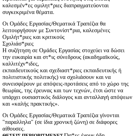
καλεσμέν*ες ομιλητ*ριες διαπραγματεύονται
συγκεκριμένα θέματα.
Οι Oμάδες Eργασίας/Θεματικά Τραπέζια θα
λειτουργήσουν με Συντονίστ*ρια, καλεσμένες
Ομιλήτ*ριες και κριτικούς
Σχολιάσ*ριες
Η συζήτηση σε Ομάδες Εργασίας στοχεύει να δώσει
την ευκαιρία και στ*ις σύνεδρους (ακαδημαϊκούς,
καλλιτέχν*ιδες,
εκπαιδευτικούς και σχεδιαστ*ριες εκπαιδευτικής ή
πολιτιστικής πολιτικής) να σχολιάσουν και να
συνεισφέρουν με απόψεις-προτάσεις από το χώρο της
θεωρίας, της έρευνας και των τεχνών, έτσι ώστε να
υπάρχει ουσιαστικός διάλογος και ανταλλαγή απόψεων
και «καλής πρακτικής».
Οι Ομάδες Εργασίας/Θεματικά Τραπέζια γίνονται
"παραλληλα" (σε ίδια χρονική ζώνη) σε διάφορες
αίθουσες.
Όσ*ες έχουν ήδη
ΘΕΣΕΙΣ ΠΕΡΙΟΡΙΣΜΕΝΕΣ