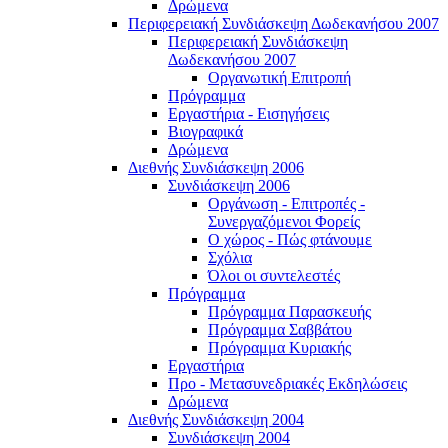
Δρώμενα
Περιφερειακή Συνδιάσκεψη Δωδεκανήσου 2007
Περιφερειακή Συνδιάσκεψη
Δωδεκανήσου 2007
Οργανωτική Επιτροπή
Πρόγραμμα
Εργαστήρια - Εισηγήσεις
Βιογραφικά
Δρώμενα
Διεθνής Συνδιάσκεψη 2006
Συνδιάσκεψη 2006
Οργάνωση - Επιτροπές -
Συνεργαζόμενοι Φορείς
Ο χώρος - Πώς φτάνουμε
Σχόλια
Όλοι οι συντελεστές
Πρόγραμμα
Πρόγραμμα Παρασκευής
Πρόγραμμα Σαββάτου
Πρόγραμμα Κυριακής
Εργαστήρια
Προ - Μετασυνεδριακές Εκδηλώσεις
Δρώμενα
Διεθνής Συνδιάσκεψη 2004
Συνδιάσκεψη 2004