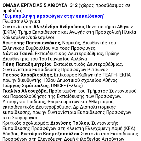
ΟΜΑΔΑ ΕΡΓΑΣΙΑΣ 5 ΑΙΘΟΥΣΑ: 312
(χώρος προσβάσιμος σε
αμαξίδιο)
.
"
Συμπερίληψη προσφύγων στην εκπαίδευση
”
Γλώσσα: ελληνικά
Συντονίστρια:
Αλεξάνδρα Ανδρούσου
, Πανεπιστήμιο Αθηνών
(ΕΚΠΑ) Τμήμα Εκπαίδευσης και Αγωγής στη Προσχολική Ηλικία
Καλεσμένες/καλεσμένοι:
Λευτέρης Παπαγιαννάκης
, Νομικός, Διευθυντής του
Ελληνικού Συμβουλίου για τους Πρόσφυγες.
Nάντια Τσενέ
, Εκπαιδευτικός Δευτεροβάθμιας, Πρώην
Διευθύντρια του 1ου Γυμνασίου Αυλώνα
Πέπη Παπαδημητρίου
, Εκπαιδευτικός Δευτεροβάθμιας,
Συντονίστρια Εκπαίδευσης Προσφύγων Ριτσώνας.
Πέτρος Χαραβιτσίδης
, Επίκουρος Καθηγητής ΤΕΑΠΗ- ΕΚΠΑ,
πρώην διευθυντής 132ου Δημοτικού σχολείου Αθήνας.
Γιώργος Σιμόπουλος,
UNICEF (Ελλάς)
Γκαλίνα Αλτουχόβα,
Προϊσταμένη του Τμήματος Συντονισμού
και Παρακολούθησης της Εκπαίδευσης των Προσφύγων,
Υπουργείο Παιδείας, Θρησκευμάτων και Αθλητισμού,
εκπαιδευτικός Δευτεροβάθμιας, Δρ Διαπολιτισμικής
εκπαίδευσης, πρώην Συντονίστρια Εκπαίδευσης Προσφύγων
στο Σκαραμαγκά
Κριτικός σχολιασμός:
Διονύσης Παύλου
, Συντονιστής
Εκπαίδευσης Προσφύγων στη Κλειστή Ελεγχόμενη Δομή (ΚΕΔ)
Λέσβου,
Βικτώρια Κοεμτζοπούλου
Συντονίστρια Εκπαίδευσης
Προσφύγων στη Ελεγχόμενη Δομή Φιλοξενίας Αιτούντων