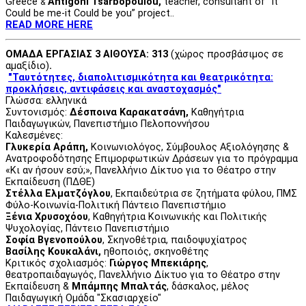
Greece
Antigoni Tsarbopoulou,
teacher, consultant of “It
&
Could be me-it Could be you” project..
READ MORE HERE
ΟΜΑΔΑ ΕΡΓΑΣΙΑΣ 3 ΑΙΘΟΥΣΑ: 313
(χώρος προσβάσιμος σε
αμαξίδιο)
.
"Ταυτότητες, διαπολιτισμικότητα και θεατρικότητα:
προκλήσεις, αντιφάσεις και αναστοχασμός"
Γλώσσα: ελληνικά
Συντονισμός:
Δέσποινα Καρακατσάνη,
Καθηγήτρια
Παιδαγωγικών, Πανεπιστήμιο Πελοποννήσου
Καλεσμένες:
Γλυκερία Αράπη,
Κοινωνιολόγος, Σύμβουλος Αξιολόγησης &
Ανατροφοδότησης Επιμορφωτικών Δράσεων για το πρόγραμμα
«Κι αν ήσουν εσύ;», Πανελλήνιο Δίκτυο για το Θέατρο στην
Εκπαίδευση (ΠΔΘΕ)
Στέλλα Ελματζόγλου
, Εκπαιδεύτρια σε ζητήματα φύλου, ΠΜΣ
Φύλο-Κοινωνία-Πολιτική Πάντειο Πανεπιστήμιο
Ξένια Χρυσοχόου
, Καθηγήτρια Κοινωνικής και Πολιτικής
Ψυχολογίας, Πάντειο Πανεπιστήμιο
Σοφία Βγενοπούλου
, Σκηνοθέτρια, παιδοψυχίατρος
Βασίλης Κουκαλάνι,
ηθοποιός, σκηνοθέτης
Κριτικός σχολιασμός:
Γιώργος Μπεκιάρης
,
θεατροπαιδαγωγός, Πανελλήνιο Δίκτυο για το Θέατρο στην
Εκπαίδευση &
Μπάμπης Μπαλτάς
, δάσκαλος, μέλος
Παιδαγωγική Ομάδα "Σκασιαρχείο"