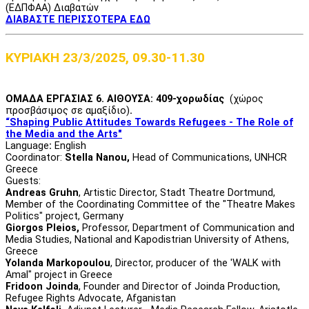
(ΕΔΠΦΑΑ) Διαβατών
ΔΙΑΒΑΣΤΕ ΠΕΡΙΣΣΟΤΕΡΑ ΕΔΩ
ΚΥΡΙΑΚΗ 23/3/2025, 09.30-11.30
ΟΜΑΔΑ ΕΡΓΑΣΙΑΣ 6. ΑΙΘΟΥΣΑ: 409-χορωδίας
(χώρος
προσβάσιμος σε αμαξίδιο)
.
“Shaping Public Attitudes Towards Refugees - The Role of
the Media and the Arts"
Language
:
English
Coordinator:
Stella Nanou,
Head of Communications, UNHCR
Greece
Guests:
Andreas Gruhn
, Αrtistic Director, Stadt Theatre Dortmund,
Μember of the Coordinating Committee of the "Theatre Makes
Politics" project, Germany
Giorgos Pleios,
Professor, Department of Communication and
Media Studies, National and Kapodistrian University of Athens,
Greece
Yolanda Markopoulou
, Director, producer of the 'WALK with
Amal" project in Greece
Fridoon Joinda
, Founder and Director of Joinda Production,
Refugee Rights Advocate, Afganistan