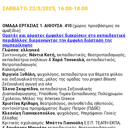
ΣΑΒΒΑΤΟ 22/3/2025, 16.00-18.00
ΟΜΑΔΑ ΕΡΓΑΣΙΑΣ 1. ΑΙΘΟΥΣΑ: 410
(χώρος προσβάσιμος σε
αμαξίδιο)
Ορατές και αόρατες έμφυλες διακρίσεις στο εκπαιδευτικό
περιβάλλον: διερευνώντας την έμφυλη διάσταση της
συμπερίληψης
Γλώσσα: ελληνικά
Συντονισμός:
Νάντια Κατή,
εκπαιδευτικός, θεατροπαιδαγωγός,
εκπαιδεύτρια ενηλίκων &
Χαρά Τσουκαλά,
εκπαιδευτικός,
θατροπαιδαγωγός
Καλεσμένες:
Βιργινία Ξυθάλη,
ψυχολόγος, εκπαιδεύτρια για θέματα φύλου
και σεξουαλικότητας, μέλος της ομάδας του
project Bloom|
Σεξουαλική αγωγή για όλα
Έλενα Σκαρπίδου
, εκπαιδεύτρια Σεξουαλικής
Διαπαιδαγώγησης, Υπεύθυνη Τομέα Εκπαίδευσης Πολύχρωμου
Σχολείου, Μέλος της Intersex Greece
Χριστίνα Κρίθαρη
, θεατρολόγος, σκηνοθέτιδα, ηθοποιός,
συντονίστρια προγράμματος
Χωρίς Πατρόν
(ΠΔΘΕ)
Κλεονίκη Γιαννακοπούλου
, ψυχολόγος,
Υπερήφανοι Γονείς
Ελλάδας
Κριτικός σχολιασμός:
Μπέττυ Γιαννούλη
Ε.Ε.Π. ΤΕΑΠΗ-ΕΚΠΑ,
&
Δημήτρης Μαυρέας
εκπαιδευτικός, θεατροπαιδαγωγός,