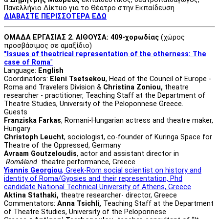
Πανελλήνιο Δίκτυο για το Θέατρο στην Εκπαίδευση
ΔΙΑΒΑΣΤΕ ΠΕΡΙΣΣΟΤΕΡΑ ΕΔΩ
ΟΜΑΔΑ ΕΡΓΑΣΙΑΣ 2. ΑΙΘΟΥΣΑ: 409-χορωδίας
(χώρος
προσβάσιμος σε αμαξίδιο)
"Issues of theatrical representation of the otherness: Τhe
case of Roma
"
Language:
English
Coordinators:
Eleni Tsetsekou
, Head of the Council of Europe -
Roma and Travelers Division &
Christina Zoniou,
theatre
researcher - practitioner, Teaching Staff at the Department of
Theatre Studies, University of the Peloponnese Greece.
Guests
Franziska Farkas
, Romani-Hungarian actress and theatre maker,
Hungary
Christoph Leucht
, sociologist, co-founder of Kuringa Space for
Theatre of the Oppressed, Germany
Avraam Goutzeloudis
, actor and assistant director in
Romáland
theatre performance, Greece
Yiannis Georgiou
, Greek-Rom social scientist on history and
identity of Roma/Gypsies and their representation, Phd
candidate National Technical University of Athens, Greece
Aktina Stathaki,
theatre researcher- director, Greece
Commentators:
Anna Tsichli,
Teaching Staff at the Department
of Theatre Studies, University of the Peloponnese