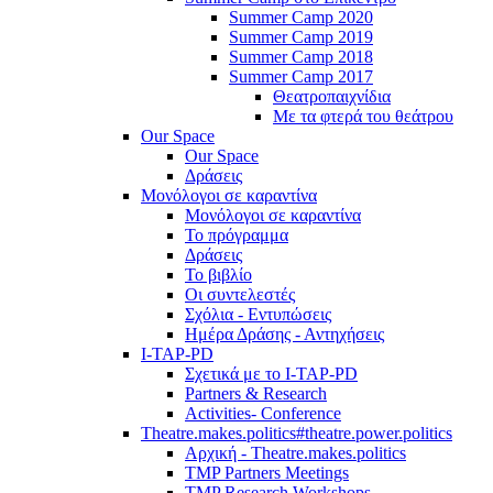
Summer Camp 2020
Summer Camp 2019
Summer Camp 2018
Summer Camp 2017
Θεατροπαιχνίδια
Με τα φτερά του θεάτρου
Our Space
Our Space
Δράσεις
Μονόλογοι σε καραντίνα
Μονόλογοι σε καραντίνα
Το πρόγραμμα
Δράσεις
Το βιβλίο
Οι συντελεστές
Σχόλια - Εντυπώσεις
Ημέρα Δράσης - Αντηχήσεις
I-TAP-PD
Σχετικά με το I-TAP-PD
Partners & Research
Activities- Conference
Theatre.makes.politics#theatre.power.politics
Αρχική - Theatre.makes.politics
TMP Partners Meetings
TMP Research Workshops