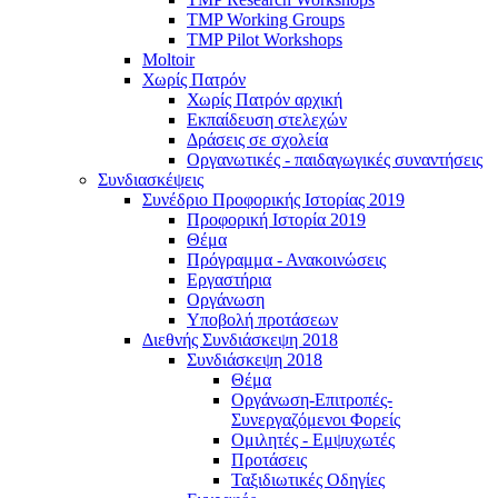
TMP Working Groups
TMP Pilot Workshops
Moltoir
Χωρίς Πατρόν
Χωρίς Πατρόν αρχική
Εκπαίδευση στελεχών
Δράσεις σε σχολεία
Οργανωτικές - παιδαγωγικές συναντήσεις
Συνδιασκέψεις
Συνέδριο Προφορικής Ιστορίας 2019
Προφορική Ιστορία 2019
Θέμα
Πρόγραμμα - Ανακοινώσεις
Εργαστήρια
Οργάνωση
Υποβολή προτάσεων
Διεθνής Συνδιάσκεψη 2018
Συνδιάσκεψη 2018
Θέμα
Οργάνωση-Επιτροπές-
Συνεργαζόμενοι Φορείς
Ομιλητές - Εμψυχωτές
Προτάσεις
Ταξιδιωτικές Οδηγίες