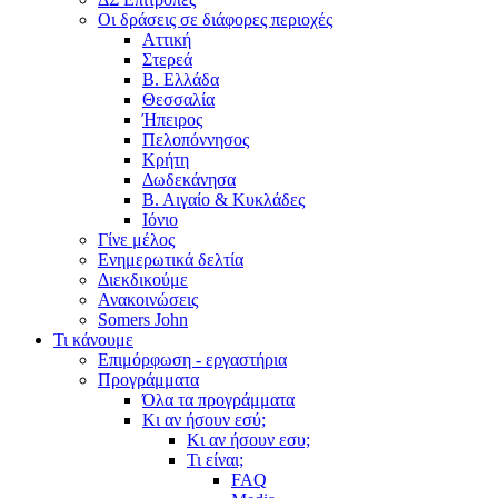
Οι δράσεις σε διάφορες περιοχές
Αττική
Στερεά
Β. Ελλάδα
Θεσσαλία
Ήπειρος
Πελοπόννησος
Κρήτη
Δωδεκάνησα
Β. Αιγαίο & Κυκλάδες
Ιόνιο
Γίνε μέλος
Ενημερωτικά δελτία
Διεκδικούμε
Ανακοινώσεις
Somers John
Τι κάνουμε
Επιμόρφωση - εργαστήρια
Προγράμματα
Όλα τα προγράμματα
Κι αν ήσουν εσύ;
Κι αν ήσουν εσυ;
Τι είναι;
FAQ