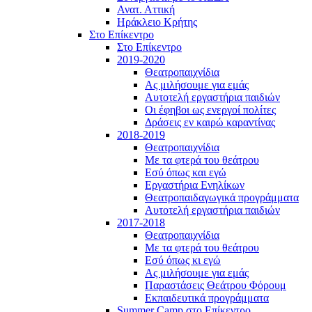
Ανατ. Αττική
Ηράκλειο Κρήτης
Στο Επίκεντρο
Στο Επίκεντρο
2019-2020
Θεατροπαιχνίδια
Ας μιλήσουμε για εμάς
Αυτοτελή εργαστήρια παιδιών
Οι έφηβοι ως ενεργοί πολίτες
Δράσεις εν καιρώ καραντίνας
2018-2019
Θεατροπαιχνίδια
Με τα φτερά του θεάτρου
Εσύ όπως και εγώ
Εργαστήρια Ενηλίκων
Θεατροπαιδαγωγικά προγράμματα
Αυτοτελή εργαστήρια παιδιών
2017-2018
Θεατροπαιχνίδια
Με τα φτερά του θεάτρου
Εσύ όπως κι εγώ
Ας μιλήσουμε για εμάς
Παραστάσεις Θεάτρου Φόρουμ
Εκπαιδευτικά προγράμματα
Summer Camp στο Επίκεντρο