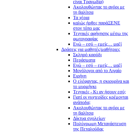
είναι Τραγωδία)
Ακολουθώντας το αγόρι με
τη βαλίτσα
Τα χέρια
καλώς ήρθες παράΞΕΝΕ
στον τόπο μας
Τεχνικές αφήγησης μέσω της
φωτογραφίας
Εγώ – εσύ – εμείς… μαζί
Δράσεις για μαθητές/μαθήτριες
Σκληρό καρύδι
Περάσματα
Εγώ – εσύ – εμείς… μαζί
Μονόλογοι από το Αιγαίο
Ειρήνη
Ο ελέφαντας, η σκιουρίνα και
το μυρμήγκι
Τεχνικές - Κι αν ήσουν εσύ;
Γιατί οι νυχτερίδες κρέμονται
ανάποδα;
Ακολουθώντας το αγόρι με
τη βαλίτσα
Δίκτυα σχολείων
Πολύχρωμη Μετανάστευση
της Πεταλούδας