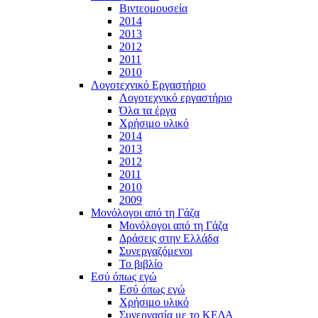
Βιντεομουσεία
2014
2013
2012
2011
2010
Λογοτεχνικό Εργαστήριο
Λογοτεχνικό εργαστήριο
Όλα τα έργα
Χρήσιμο υλικό
2014
2013
2012
2011
2010
2009
Μονόλογοι από τη Γάζα
Μονόλογοι από τη Γάζα
Δράσεις στην Ελλάδα
Συνεργαζόμενοι
To βιβλίο
Εσύ όπως εγώ
Εσύ όπως εγώ
Χρήσιμο υλικό
Συνεργασία με το ΚΕΔΑ