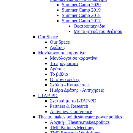
Summer Camp 2020
Summer Camp 2019
Summer Camp 2018
Summer Camp 2017
Θεατροπαιχνίδια
Με τα φτερά του θεάτρου
Our Space
Our Space
Δράσεις
Μονόλογοι σε καραντίνα
Μονόλογοι σε καραντίνα
Το πρόγραμμα
Δράσεις
Το βιβλίο
Οι συντελεστές
Σχόλια - Εντυπώσεις
Ημέρα Δράσης - Αντηχήσεις
I-TAP-PD
Σχετικά με το I-TAP-PD
Partners & Research
Activities- Conference
Theatre.makes.politics#theatre.power.politics
Αρχική - Theatre.makes.politics
TMP Partners Meetings
TMP Research Workshops