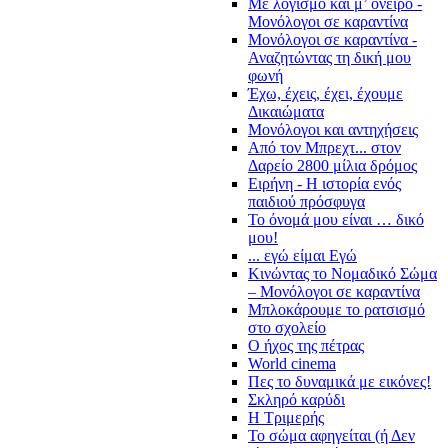
Με λογισμό και μ’ όνειρο -
Μονόλογοι σε καραντίνα
Μονόλογοι σε καραντίνα -
Αναζητώντας τη δική μου
φωνή
Έχω, έχεις, έχει, έχουμε
Δικαιώματα
Μονόλογοι και αντηχήσεις
Από τον Μπρεχτ... στον
Δαρείο 2800 μίλια δρόμος
Ειρήνη - Η ιστορία ενός
παιδιού πρόσφυγα
Το όνομά μου είναι … δικό
μου!
... εγώ είμαι Εγώ
Κινώντας το Νομαδικό Σώμα
– Μονόλογοι σε καραντίνα
Μπλοκάρουμε το ρατσισμό
στο σχολείο
Ο ήχος της πέτρας
World cinema
Πες το δυναμικά με εικόνες!
Σκληρό καρύδι
Η Τριμερής
Το σώμα αφηγείται (ή Δεν