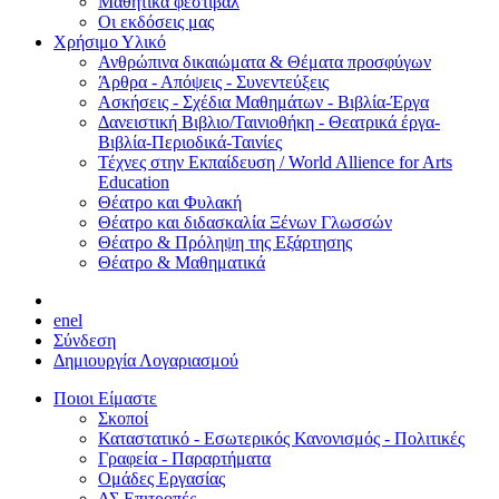
Μαθητικά φεστιβάλ
Οι εκδόσεις μας
Χρήσιμο Υλικό
Ανθρώπινα δικαιώματα & Θέματα προσφύγων
Άρθρα - Απόψεις - Συνεντεύξεις
Ασκήσεις - Σχέδια Μαθημάτων - Βιβλία-Έργα
Δανειστική Βιβλιο/Ταινιοθήκη - Θεατρικά έργα-
Βιβλία-Περιοδικά-Ταινίες
Τέχνες στην Εκπαίδευση / World Allience for Arts
Education
Θέατρο και Φυλακή
Θέατρο και διδασκαλία Ξένων Γλωσσών
Θέατρο & Πρόληψη της Εξάρτησης
Θέατρο & Μαθηματικά
en
el
Σύνδεση
Δημιουργία Λογαριασμού
Ποιοι Είμαστε
Σκοποί
Καταστατικό - Εσωτερικός Κανονισμός - Πολιτικές
Γραφεία - Παραρτήματα
Ομάδες Εργασίας
ΔΣ Επιτροπές