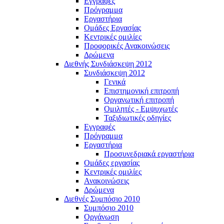
Εγγραφές
Πρόγραμμα
Εργαστήρια
Ομάδες Εργασίας
Κεντρικές ομιλίες
Προφορικές Ανακοινώσεις
Δρώμενα
Διεθνής Συνδιάσκεψη 2012
Συνδιάσκεψη 2012
Γενικά
Επιστημονική επιτροπή
Οργανωτική επιτροπή
Ομιλητές - Εμψυχωτές
Ταξιδιωτικές οδηγίες
Εγγραφές
Πρόγραμμα
Εργαστήρια
Προσυνεδριακά εργαστήρια
Ομάδες εργασίας
Κεντρικές ομιλίες
Ανακοινώσεις
Δρώμενα
Διεθνές Συμπόσιο 2010
Συμπόσιο 2010
Οργάνωση