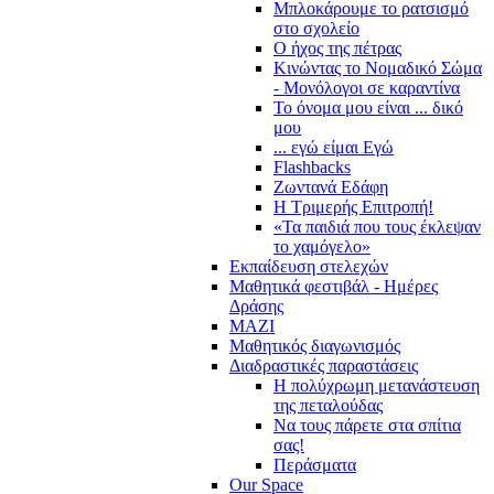
Μπλοκάρουμε το ρατσισμό
στο σχολείο
Ο ήχος της πέτρας
Κινώντας το Νομαδικό Σώμα
- Μονόλογοι σε καραντίνα
Το όνομα μου είναι ... δικό
μου
... εγώ είμαι Εγώ
Flashbacks
Ζωντανά Εδάφη
Η Τριμερής Επιτροπή!
«Τα παιδιά που τους έκλεψαν
το χαμόγελο»
Εκπαίδευση στελεχών
Μαθητικά φεστιβάλ - Ημέρες
Δράσης
ΜΑΖΙ
Μαθητικός διαγωνισμός
Διαδραστικές παραστάσεις
Η πολύχρωμη μετανάστευση
της πεταλούδας
Να τους πάρετε στα σπίτια
σας!
Περάσματα
Our Space