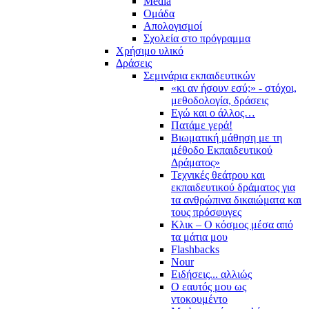
Media
Ομάδα
Απολογισμοί
Σχολεία στο πρόγραμμα
Χρήσιμο υλικό
Δράσεις
Σεμινάρια εκπαιδευτικών
«κι αν ήσουν εσύ;» - στόχοι,
μεθοδολογία, δράσεις
Εγώ και ο άλλος…
Πατάμε γερά!
Βιωματική μάθηση με τη
μέθοδο Εκπαιδευτικού
Δράματος»
Τεχνικές θεάτρου και
εκπαιδευτικού δράματος για
τα ανθρώπινα δικαιώματα και
τους πρόσφυγες
Κλικ – Ο κόσμος μέσα από
τα μάτια μου
Flashbacks
Nour
Ειδήσεις... αλλιώς
Ο εαυτός μου ως
ντοκουμέντο