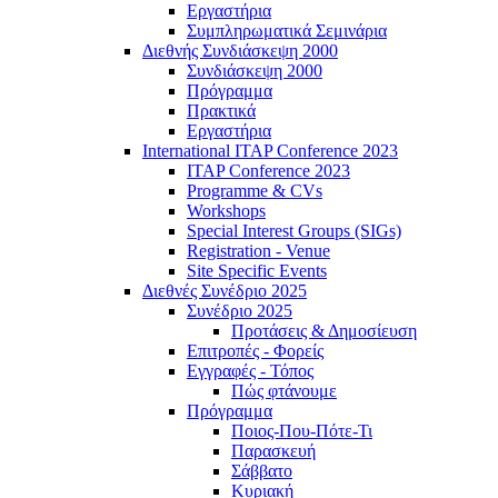
Εργαστήρια
Συμπληρωματικά Σεμινάρια
Διεθνής Συνδιάσκεψη 2000
Συνδιάσκεψη 2000
Πρόγραμμα
Πρακτικά
Εργαστήρια
International ITAP Conference 2023
ITAP Conference 2023
Programme & CVs
Workshops
Special Interest Groups (SIGs)
Registration - Venue
Site Specific Events
Διεθνές Συνέδριο 2025
Συνέδριο 2025
Προτάσεις & Δημοσίευση
Επιτροπές - Φορείς
Εγγραφές - Τόπος
Πώς φτάνουμε
Πρόγραμμα
Ποιος-Που-Πότε-Τι
Παρασκευή
Σάββατο
Κυριακή