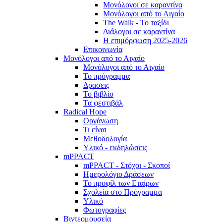
Μονόλογοι σε καραντίνα
Μονόλογοι από το Αιγαίο
The Walk - Το ταξίδι
Διάλογοι σε καραντίνα
Η επιμόρφωση 2025-2026
Επικοινωνία
Μονόλογοι από το Αιγαίο
Μονόλογοι από το Αιγαίο
Το πρόγραμμα
Δρασεις
Το βιβλίο
Τα φεστιβάλ
Radical Hope
Οργάνωση
Τι είναι
Μεθοδολογία
Υλικό - εκδηλώσεις
mPPACT
mPPACT - Στόχοι - Σκοποί
Ημερολόγιο Δράσεων
Το προφίλ των Εταίρων
Σχολεία στο Πρόγραμμα
Υλικό
Φωτογραφίες
Βιντεομουσεία