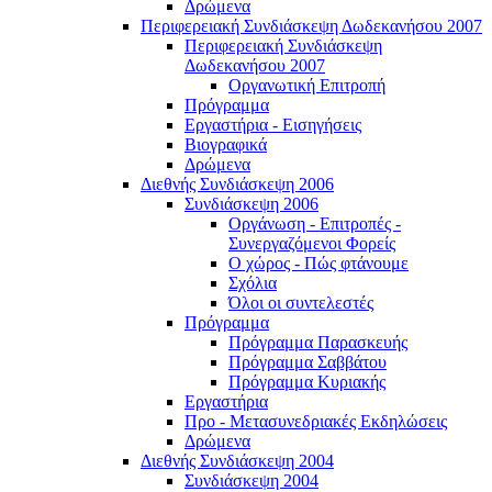
Δρώμενα
Περιφερειακή Συνδιάσκεψη Δωδεκανήσου 2007
Περιφερειακή Συνδιάσκεψη
Δωδεκανήσου 2007
Οργανωτική Επιτροπή
Πρόγραμμα
Εργαστήρια - Εισηγήσεις
Βιογραφικά
Δρώμενα
Διεθνής Συνδιάσκεψη 2006
Συνδιάσκεψη 2006
Οργάνωση - Επιτροπές -
Συνεργαζόμενοι Φορείς
Ο χώρος - Πώς φτάνουμε
Σχόλια
Όλοι οι συντελεστές
Πρόγραμμα
Πρόγραμμα Παρασκευής
Πρόγραμμα Σαββάτου
Πρόγραμμα Κυριακής
Εργαστήρια
Προ - Μετασυνεδριακές Εκδηλώσεις
Δρώμενα
Διεθνής Συνδιάσκεψη 2004
Συνδιάσκεψη 2004