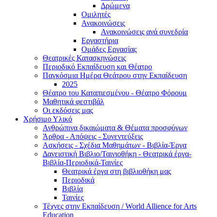
Δρώμενα
Ομιλητές
Ανακοινώσεις
Ανακοινώσεις ανά συνεδρία
Εργαστήρια
Ομάδες Εργασίας
Θεατρικές Κατασκηνώσεις
Περιοδικό Εκπαίδευση και Θέατρο
Παγκόσμια Ημέρα Θεάτρου στην Εκπαίδευση
2025
Θέατρο του Καταπιεσμένου - Θέατρο Φόρουμ
Μαθητικά φεστιβάλ
Οι εκδόσεις μας
Χρήσιμο Υλικό
Ανθρώπινα δικαιώματα & Θέματα προσφύγων
Άρθρα - Απόψεις - Συνεντεύξεις
Ασκήσεις - Σχέδια Μαθημάτων - Βιβλία-Έργα
Δανειστική Βιβλιο/Ταινιοθήκη - Θεατρικά έργα-
Βιβλία-Περιοδικά-Ταινίες
Θεατρικά έργα στη βιβλιοθήκη μας
Περιοδικά
Βιβλία
Ταινίες
Τέχνες στην Εκπαίδευση / World Allience for Arts
Education