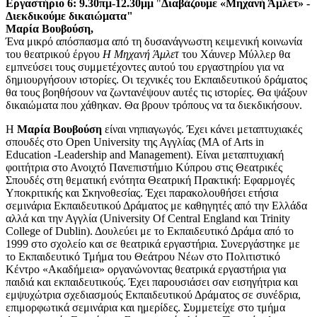
Εργαστήριο 6: 9.30πμ-12.30μμ
"
Διαβάζουμε «Μηχανή Άμλετ» -
Διεκδικούμε δικαιώματα"
Μαρία Βουβούση,
Ένα μικρό απόσπασμα από τη δυσανάγνωστη κειμενική κοινωνία
του θεατρικού έργου
Η Μηχανή Άμλετ
του Χάυνερ Μύλλερ θα
εμπνεύσει τους συμμετέχοντες αυτού του εργαστηρίου για να
δημιουργήσουν ιστορίες. Οι τεχνικές του Εκπαιδευτικού δράματος
θα τους βοηθήσουν να ζωντανέψουν αυτές τις ιστορίες. Θα ψάξουν
δικαιώματα που χάθηκαν. Θα βρουν τρόπους να τα διεκδικήσουν.
Η
Μαρία Βουβούση
είναι νηπιαγωγός. Έχει κάνει μεταπτυχιακές
σπουδές στο Open University της Αγγλίας (MA of Arts in
Education -Leadership and Management). Είναι μεταπτυχιακή
φοιτήτρια στο Ανοιχτό Πανεπιστήμιο Κύπρου στις Θεατρικές
Σπουδές στη θεματική ενότητα Θεατρική Πρακτική: Εφαρμογές
Υποκριτικής και Σκηνοθεσίας. Έχει παρακολουθήσει ετήσια
σεμινάρια Εκπαιδευτικού Δράματος με καθηγητές από την Ελλάδα
αλλά και την Αγγλία (University Of Central England και Trinity
College of Dublin). Δουλεύει με το Εκπαιδευτικό Δράμα από το
1999 στο σχολείο και σε θεατρικά εργαστήρια. Συνεργάστηκε με
το Εκπαιδευτικό Τμήμα του Θεάτρου Νέων στο Πολιτιστικό
Κέντρο «Ακαδήμεια» οργανώνοντας θεατρικά εργαστήρια για
παιδιά και εκπαιδευτικούς. Έχει παρουσιάσει σαν εισηγήτρια και
εμψυχώτρια σχεδιασμούς Εκπαιδευτικού Δράματος σε συνέδρια,
επιμορφωτικά σεμινάρια και ημερίδες. Συμμετείχε στο τμήμα