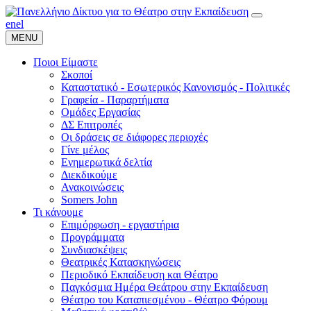
en
el
MENU
Ποιοι Είμαστε
Σκοποί
Καταστατικό - Εσωτερικός Κανονισμός - Πολιτικές
Γραφεία - Παραρτήματα
Ομάδες Εργασίας
ΔΣ Επιτροπές
Οι δράσεις σε διάφορες περιοχές
Γίνε μέλος
Ενημερωτικά δελτία
Διεκδικούμε
Ανακοινώσεις
Somers John
Τι κάνουμε
Επιμόρφωση - εργαστήρια
Προγράμματα
Συνδιασκέψεις
Θεατρικές Κατασκηνώσεις
Περιοδικό Εκπαίδευση και Θέατρο
Παγκόσμια Ημέρα Θεάτρου στην Εκπαίδευση
Θέατρο του Καταπιεσμένου - Θέατρο Φόρουμ