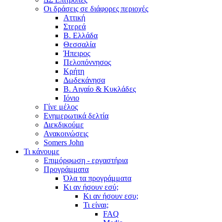
Οι δράσεις σε διάφορες περιοχές
Αττική
Στερεά
Β. Ελλάδα
Θεσσαλία
Ήπειρος
Πελοπόννησος
Κρήτη
Δωδεκάνησα
Β. Αιγαίο & Κυκλάδες
Ιόνιο
Γίνε μέλος
Ενημερωτικά δελτία
Διεκδικούμε
Ανακοινώσεις
Somers John
Τι κάνουμε
Επιμόρφωση - εργαστήρια
Προγράμματα
Όλα τα προγράμματα
Κι αν ήσουν εσύ;
Κι αν ήσουν εσυ;
Τι είναι;
FAQ