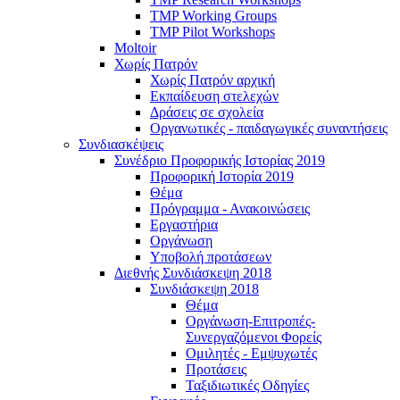
TMP Working Groups
TMP Pilot Workshops
Moltoir
Χωρίς Πατρόν
Χωρίς Πατρόν αρχική
Εκπαίδευση στελεχών
Δράσεις σε σχολεία
Οργανωτικές - παιδαγωγικές συναντήσεις
Συνδιασκέψεις
Συνέδριο Προφορικής Ιστορίας 2019
Προφορική Ιστορία 2019
Θέμα
Πρόγραμμα - Ανακοινώσεις
Εργαστήρια
Οργάνωση
Υποβολή προτάσεων
Διεθνής Συνδιάσκεψη 2018
Συνδιάσκεψη 2018
Θέμα
Οργάνωση-Επιτροπές-
Συνεργαζόμενοι Φορείς
Ομιλητές - Εμψυχωτές
Προτάσεις
Ταξιδιωτικές Οδηγίες