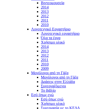
Βιντεομουσεία
2014
2013
2012
2011
2010
Λογοτεχνικό Εργαστήριο
Λογοτεχνικό εργαστήριο
Όλα τα έργα
Χρήσιμο υλικό
2014
2013
2012
2011
2010
2009
Μονόλογοι από τη Γάζα
Μονόλογοι από τη Γάζα
Δράσεις στην Ελλάδα
Συνεργαζόμενοι
To βιβλίο
Εσύ όπως εγώ
Εσύ όπως εγώ
Χρήσιμο υλικό
Συνεργασία με το ΚΕΔΑ