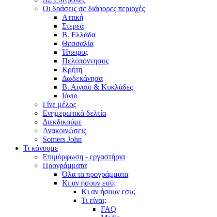
Οι δράσεις σε διάφορες περιοχές
Αττική
Στερεά
Β. Ελλάδα
Θεσσαλία
Ήπειρος
Πελοπόννησος
Κρήτη
Δωδεκάνησα
Β. Αιγαίο & Κυκλάδες
Ιόνιο
Γίνε μέλος
Ενημερωτικά δελτία
Διεκδικούμε
Ανακοινώσεις
Somers John
Τι κάνουμε
Επιμόρφωση - εργαστήρια
Προγράμματα
Όλα τα προγράμματα
Κι αν ήσουν εσύ;
Κι αν ήσουν εσυ;
Τι είναι;
FAQ