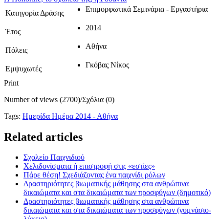
Επιμορφωτικά Σεμινάρια - Εργαστήρια
Κατηγορία Δράσης
2014
Έτος
Αθήνα
Πόλεις
Γκόβας Νίκος
Εμψυχωτές
Print
Number of views (2700)
/
Σχόλια (0)
Tags:
Ημερίδα Ημέρα 2014 - Αθήνα
Related articles
Σχολείο Παιχνιδιού
Χελιδονίσματα ή επιστροφή στις «εστίες»
Πάρε θέση! Σχεδιάζοντας ένα παιχνίδι ρόλων
Δραστηριότητες βιωματικής μάθησης στα ανθρώπινα
δικαιώματα και στα δικαιώματα των προσφύγων (δημοτικό)
Δραστηριότητες βιωματικής μάθησης στα ανθρώπινα
δικαιώματα και στα δικαιώματα των προσφύγων (γυμνάσιο-
λύκειο)