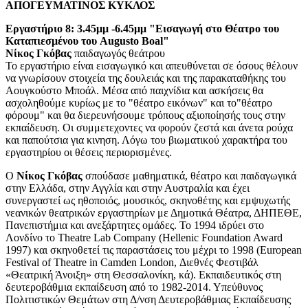
ΑΠΟΓΕΥΜΑΤΙΝΟΣ ΚΥΚΛΟΣ
Εργαστήριο 8: 3.45μμ -6.45μμ "Εισαγωγή στο Θέατρο του
Καταπιεσμένου του Augusto Boal"
Νίκος Γκόβας
παιδαγωγός θεάτρου
Το εργαστήριο είναι εισαγωγικό και απευθύνεται σε όσους θέλουν
να γνωρίσουν στοιχεία της δουλειάς και της παρακαταθήκης του
Αουγκούστο Μποάλ. Μέσα από παιχνίδια και ασκήσεις θα
ασχοληθούμε κυρίως με το "θέατρο εικόνων" και το"θέατρο
φόρουμ" και θα διερευνήσουμε τρόπους αξιοποίησής τους στην
εκπαίδευση. Οι συμμετεχοντες να φορούν ζεστά και άνετα ρούχα
και παπούτσια για κινηση. Λόγω του βιωματικού χαρακτήρα του
εργαστηρίου οι θέσεις περιορισμένες.
Ο
Νίκος Γκόβας
σπούδασε μαθηματικά, θέατρο και παιδαγωγικά
στην Ελλάδα, στην Αγγλία και στην Αυστραλία και έχει
συνεργαστεί ως ηθοποιός, μουσικός, σκηνοθέτης και εμψυχωτής
νεανικών θεατρικών εργαστηρίων με Δημοτικά Θέατρα, ΔΗΠΕΘΕ,
Πανεπιστήμια και ανεξάρτητες ομάδες. Το 1994 ιδρύει στο
Λονδίνο το Theatre Lab Company (Hellenic Foundation Award
1997) και σκηνοθετεί τις παραστάσεις του μέχρι το 1998 (European
Festival of Theatre in Camden London, Διεθνές Φεστιβάλ
«Θεατρική Άνοιξη» στη Θεσσαλονίκη, κά). Εκπαιδευτικός στη
δευτεροβάθμια εκπαίδευση από το 1982-2014. Υπεύθυνος
Πολιτιστικών Θεμάτων στη Δ/νση Δευτεροβάθμιας Εκπαίδευσης