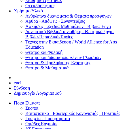
Μαθητικά φεστιβάλ
Οι εκδόσεις μας
Χρήσιμο Υλικό
Ανθρώπινα δικαιώματα & Θέματα προσφύγων
Άρθρα - Απόψεις - Συνεντεύξεις
Ασκήσεις - Σχέδια Μαθημάτων - Βιβλία-Έργα
Δανειστική Βιβλιο/Ταινιοθήκη - Θεατρικά έργα-
Βιβλία-Περιοδικά-Ταινίες
Τέχνες στην Εκπαίδευση / World Allience for Arts
Education
Θέατρο και Φυλακή
Θέατρο και διδασκαλία Ξένων Γλωσσών
Θέατρο & Πρόληψη της Εξάρτησης
Θέατρο & Μαθηματικά
en
el
Σύνδεση
Δημιουργία Λογαριασμού
Ποιοι Είμαστε
Σκοποί
Καταστατικό - Εσωτερικός Κανονισμός - Πολιτικές
Γραφεία - Παραρτήματα
Ομάδες Εργασίας
ΔΣ Επιτροπές