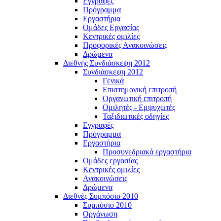
Εγγραφές
Πρόγραμμα
Εργαστήρια
Ομάδες Εργασίας
Κεντρικές ομιλίες
Προφορικές Ανακοινώσεις
Δρώμενα
Διεθνής Συνδιάσκεψη 2012
Συνδιάσκεψη 2012
Γενικά
Επιστημονική επιτροπή
Οργανωτική επιτροπή
Ομιλητές - Εμψυχωτές
Ταξιδιωτικές οδηγίες
Εγγραφές
Πρόγραμμα
Εργαστήρια
Προσυνεδριακά εργαστήρια
Ομάδες εργασίας
Κεντρικές ομιλίες
Ανακοινώσεις
Δρώμενα
Διεθνές Συμπόσιο 2010
Συμπόσιο 2010
Οργάνωση