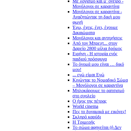
Με λογισμό και μ’ όνειρο -
Μονόλογοι σε καραντίνα
Μονόλογοι σε καραντίνα -
Αναζητώντας τη δική μου
φωνή
Έχω, έχεις, έχει, έχουμε
Δικαιώματα
Μονόλογοι και αντηχήσεις
Από τον Μπρεχτ... στον
Δαρείο 2800 μίλια δρόμος
Ειρήνη - Η ιστορία ενός
παιδιού πρόσφυγα
Το όνομά μου είναι … δικό
μου!
... εγώ είμαι Εγώ
Κινώντας το Νομαδικό Σώμα
– Μονόλογοι σε καραντίνα
Μπλοκάρουμε το ρατσισμό
στο σχολείο
Ο ήχος της πέτρας
World cinema
Πες το δυναμικά με εικόνες!
Σκληρό καρύδι
Η Τριμερής
Το σώμα αφηγείται (ή Δεν