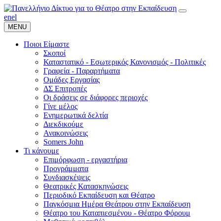
en
el
MENU
Ποιοι Είμαστε
Σκοποί
Καταστατικό - Εσωτερικός Κανονισμός - Πολιτικές
Γραφεία - Παραρτήματα
Ομάδες Εργασίας
ΔΣ Επιτροπές
Οι δράσεις σε διάφορες περιοχές
Γίνε μέλος
Ενημερωτικά δελτία
Διεκδικούμε
Ανακοινώσεις
Somers John
Τι κάνουμε
Επιμόρφωση - εργαστήρια
Προγράμματα
Συνδιασκέψεις
Θεατρικές Κατασκηνώσεις
Περιοδικό Εκπαίδευση και Θέατρο
Παγκόσμια Ημέρα Θεάτρου στην Εκπαίδευση
Θέατρο του Καταπιεσμένου - Θέατρο Φόρουμ