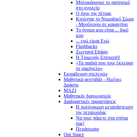
Μπλοκάρουμε το ρατσισμό
στο σχολείο
Ο ήχος της πέτρας
Κινώντας το Νομαδικό Σώμα
- Μονόλογοι σε καραντίνα
Το όνομα μου είναι ... δικό
μου
... εγώ είμαι Εγώ
Flashbacks
Ζωντανά Εδάφη
Η Τριμερής Επιτροπή!
«Τα παιδιά που τους έκλεψαν
το χαμόγελο»
Εκπαίδευση στελεχών
Μαθητικά φεστιβάλ - Ημέρες
Δράσης
ΜΑΖΙ
Μαθητικός διαγωνισμός
Διαδραστικές παραστάσεις
Η πολύχρωμη μετανάστευση
της πεταλούδας
Να τους πάρετε στα σπίτια
σας!
Περάσματα
Our Space