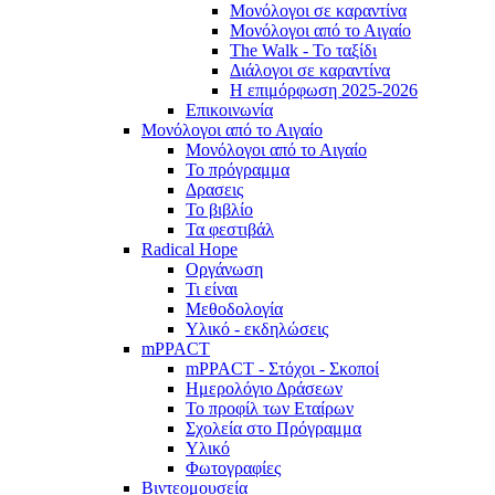
Μονόλογοι σε καραντίνα
Μονόλογοι από το Αιγαίο
The Walk - Το ταξίδι
Διάλογοι σε καραντίνα
Η επιμόρφωση 2025-2026
Επικοινωνία
Μονόλογοι από το Αιγαίο
Μονόλογοι από το Αιγαίο
Το πρόγραμμα
Δρασεις
Το βιβλίο
Τα φεστιβάλ
Radical Hope
Οργάνωση
Τι είναι
Μεθοδολογία
Υλικό - εκδηλώσεις
mPPACT
mPPACT - Στόχοι - Σκοποί
Ημερολόγιο Δράσεων
Το προφίλ των Εταίρων
Σχολεία στο Πρόγραμμα
Υλικό
Φωτογραφίες
Βιντεομουσεία