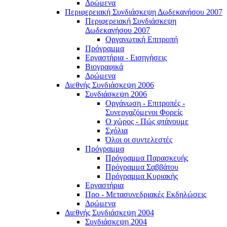
Δρώμενα
Περιφερειακή Συνδιάσκεψη Δωδεκανήσου 2007
Περιφερειακή Συνδιάσκεψη
Δωδεκανήσου 2007
Οργανωτική Επιτροπή
Πρόγραμμα
Εργαστήρια - Εισηγήσεις
Βιογραφικά
Δρώμενα
Διεθνής Συνδιάσκεψη 2006
Συνδιάσκεψη 2006
Οργάνωση - Επιτροπές -
Συνεργαζόμενοι Φορείς
Ο χώρος - Πώς φτάνουμε
Σχόλια
Όλοι οι συντελεστές
Πρόγραμμα
Πρόγραμμα Παρασκευής
Πρόγραμμα Σαββάτου
Πρόγραμμα Κυριακής
Εργαστήρια
Προ - Μετασυνεδριακές Εκδηλώσεις
Δρώμενα
Διεθνής Συνδιάσκεψη 2004
Συνδιάσκεψη 2004