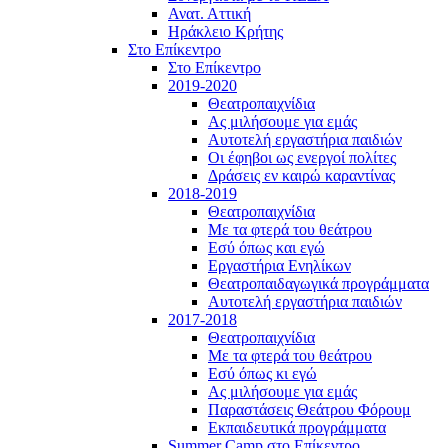
Ανατ. Αττική
Ηράκλειο Κρήτης
Στο Επίκεντρο
Στο Επίκεντρο
2019-2020
Θεατροπαιχνίδια
Ας μιλήσουμε για εμάς
Αυτοτελή εργαστήρια παιδιών
Οι έφηβοι ως ενεργοί πολίτες
Δράσεις εν καιρώ καραντίνας
2018-2019
Θεατροπαιχνίδια
Με τα φτερά του θεάτρου
Εσύ όπως και εγώ
Εργαστήρια Ενηλίκων
Θεατροπαιδαγωγικά προγράμματα
Αυτοτελή εργαστήρια παιδιών
2017-2018
Θεατροπαιχνίδια
Με τα φτερά του θεάτρου
Εσύ όπως κι εγώ
Ας μιλήσουμε για εμάς
Παραστάσεις Θεάτρου Φόρουμ
Εκπαιδευτικά προγράμματα
Summer Camp στο Επίκεντρο