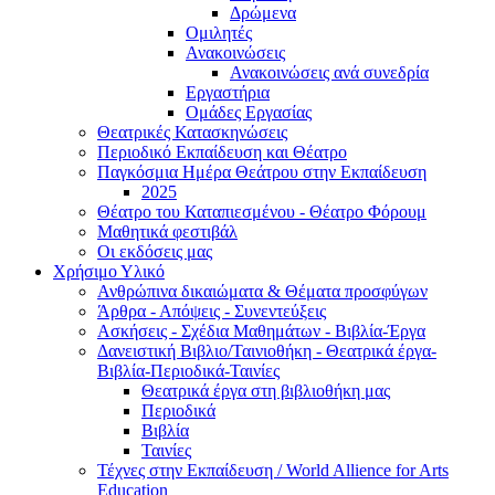
Δρώμενα
Ομιλητές
Ανακοινώσεις
Ανακοινώσεις ανά συνεδρία
Εργαστήρια
Ομάδες Εργασίας
Θεατρικές Κατασκηνώσεις
Περιοδικό Εκπαίδευση και Θέατρο
Παγκόσμια Ημέρα Θεάτρου στην Εκπαίδευση
2025
Θέατρο του Καταπιεσμένου - Θέατρο Φόρουμ
Μαθητικά φεστιβάλ
Οι εκδόσεις μας
Χρήσιμο Υλικό
Ανθρώπινα δικαιώματα & Θέματα προσφύγων
Άρθρα - Απόψεις - Συνεντεύξεις
Ασκήσεις - Σχέδια Μαθημάτων - Βιβλία-Έργα
Δανειστική Βιβλιο/Ταινιοθήκη - Θεατρικά έργα-
Βιβλία-Περιοδικά-Ταινίες
Θεατρικά έργα στη βιβλιοθήκη μας
Περιοδικά
Βιβλία
Ταινίες
Τέχνες στην Εκπαίδευση / World Allience for Arts
Education