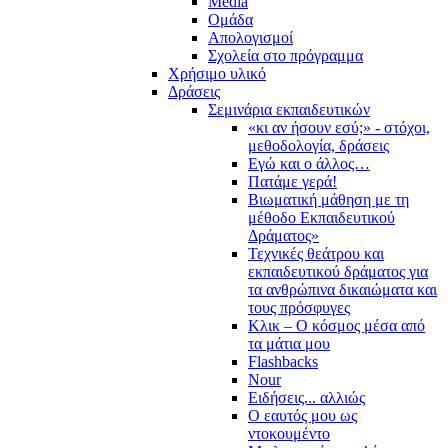
Media
Ομάδα
Απολογισμοί
Σχολεία στο πρόγραμμα
Χρήσιμο υλικό
Δράσεις
Σεμινάρια εκπαιδευτικών
«κι αν ήσουν εσύ;» - στόχοι,
μεθοδολογία, δράσεις
Εγώ και ο άλλος…
Πατάμε γερά!
Βιωματική μάθηση με τη
μέθοδο Εκπαιδευτικού
Δράματος»
Τεχνικές θεάτρου και
εκπαιδευτικού δράματος για
τα ανθρώπινα δικαιώματα και
τους πρόσφυγες
Κλικ – Ο κόσμος μέσα από
τα μάτια μου
Flashbacks
Nour
Ειδήσεις... αλλιώς
Ο εαυτός μου ως
ντοκουμέντο