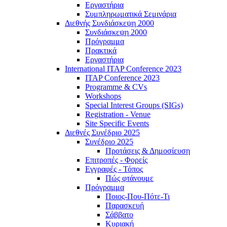
Εργαστήρια
Συμπληρωματικά Σεμινάρια
Διεθνής Συνδιάσκεψη 2000
Συνδιάσκεψη 2000
Πρόγραμμα
Πρακτικά
Εργαστήρια
International ITAP Conference 2023
ITAP Conference 2023
Programme & CVs
Workshops
Special Interest Groups (SIGs)
Registration - Venue
Site Specific Events
Διεθνές Συνέδριο 2025
Συνέδριο 2025
Προτάσεις & Δημοσίευση
Επιτροπές - Φορείς
Εγγραφές - Τόπος
Πώς φτάνουμε
Πρόγραμμα
Ποιος-Που-Πότε-Τι
Παρασκευή
Σάββατο
Κυριακή