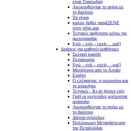
είναι Τραγωδία)
Ακολουθώντας το αγόρι με
τη βαλίτσα
Τα χέρια
καλώς ήρθες παράΞΕΝΕ
στον τόπο μας
Τεχνικές αφήγησης μέσω της
φωτογραφίας
Εγώ – εσύ – εμείς… μαζί
Δράσεις για μαθητές/μαθήτριες
Σκληρό καρύδι
Περάσματα
Εγώ – εσύ – εμείς… μαζί
Μονόλογοι από το Αιγαίο
Ειρήνη
Ο ελέφαντας, η σκιουρίνα και
το μυρμήγκι
Τεχνικές - Κι αν ήσουν εσύ;
Γιατί οι νυχτερίδες κρέμονται
ανάποδα;
Ακολουθώντας το αγόρι με
τη βαλίτσα
Δίκτυα σχολείων
Πολύχρωμη Μετανάστευση
της Πεταλούδας