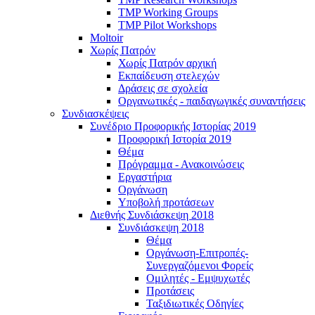
TMP Working Groups
TMP Pilot Workshops
Moltoir
Χωρίς Πατρόν
Χωρίς Πατρόν αρχική
Εκπαίδευση στελεχών
Δράσεις σε σχολεία
Οργανωτικές - παιδαγωγικές συναντήσεις
Συνδιασκέψεις
Συνέδριο Προφορικής Ιστορίας 2019
Προφορική Ιστορία 2019
Θέμα
Πρόγραμμα - Ανακοινώσεις
Εργαστήρια
Οργάνωση
Υποβολή προτάσεων
Διεθνής Συνδιάσκεψη 2018
Συνδιάσκεψη 2018
Θέμα
Οργάνωση-Επιτροπές-
Συνεργαζόμενοι Φορείς
Ομιλητές - Εμψυχωτές
Προτάσεις
Ταξιδιωτικές Οδηγίες