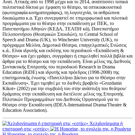
Ανατ. Αττικής από το 1998 μέχρι και το 2014, αναπτύσσει τοπικά
πολιτιστικά δίκτυα με έμφαση το θέατρο, τα οπτικοακουστικά
(φωτογραφία-κινηματογράφος), τη λογοτεχνία, τα ανθρώπινα
δικαιώματα κ.α. Έχει συνεργαστεί σε επιμορφωτικά και πιλοτικά
προγράμματα για το θέατρο στην εκπαίδευση με ΠΕΚ, το
Πανεπιστήμιο Αθηνών (ΚΕΔΑ, ΤΕΑΠΗ κά), Πανεπιστήμιο
Πελοποννήσου (Θεατρικών Σπουδών), το Central School of
Speech and Drama (UK), το Winchester University (UK), το
πρόγραμμα Μελίνα, Δημοτικά Θέατρα, επαγγελματικές Ενώσεις
κ.ά.. Είναι ιδρυτής και εκδότης του περιοδικού «Εκπαίδευση &
Θέατρο» και έχει γράψει, συγγράψει ή επιμεληθεί πολλά βιβλία και
άρθρα για το θέατρο και την εκπαίδευση. Είναι μέλος της Διεθνούς
Συντακτικής Επιτροπής του περιοδικού Research in Drama
Education (RiDE) και ιδρυτής και πρόεδρος (1998-2008) της
επιστημονικής ένωσης «Πανελλήνιο Δίκτυο για το Θέατρο στην
Εκπαίδευση». Έχει τιμηθεί με το διεθνές βραβείο «Grozdanin
Kikot» (2002) για την συμβολή του στην ανάπτυξη του θεάτρου/
δράματος στην εκπαίδευση και διετέλεσε μέλος της Επιτροπής
Πιλοτικών Προγραμμάτων του Διεθνούς Οργανισμού για το
Θέατρο στην Εκπαίδευση (IDEA-International Drama/Theatre &
Education Association).
Χελιδονίσματα ή
επιστροφή στις «εστίες»
Η Honorine, το σχολείο της, η Ρουάντα