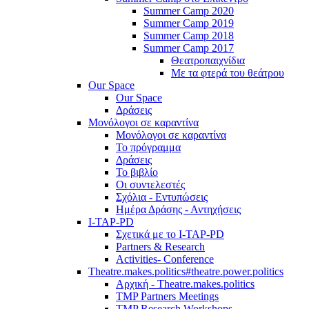
Summer Camp 2020
Summer Camp 2019
Summer Camp 2018
Summer Camp 2017
Θεατροπαιχνίδια
Με τα φτερά του θεάτρου
Our Space
Our Space
Δράσεις
Μονόλογοι σε καραντίνα
Μονόλογοι σε καραντίνα
Το πρόγραμμα
Δράσεις
Το βιβλίο
Οι συντελεστές
Σχόλια - Εντυπώσεις
Ημέρα Δράσης - Αντηχήσεις
I-TAP-PD
Σχετικά με το I-TAP-PD
Partners & Research
Activities- Conference
Theatre.makes.politics#theatre.power.politics
Αρχική - Theatre.makes.politics
TMP Partners Meetings
TMP Research Workshops