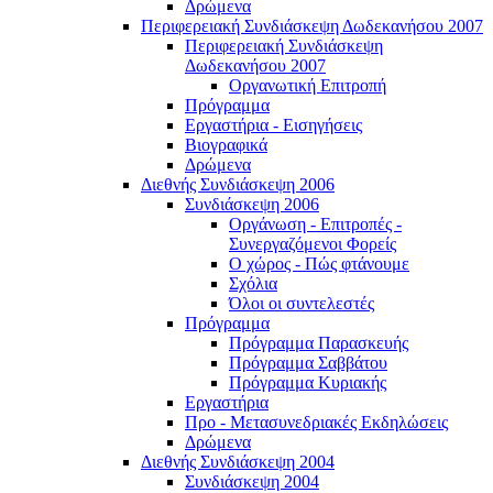
Δρώμενα
Περιφερειακή Συνδιάσκεψη Δωδεκανήσου 2007
Περιφερειακή Συνδιάσκεψη
Δωδεκανήσου 2007
Οργανωτική Επιτροπή
Πρόγραμμα
Εργαστήρια - Εισηγήσεις
Βιογραφικά
Δρώμενα
Διεθνής Συνδιάσκεψη 2006
Συνδιάσκεψη 2006
Οργάνωση - Επιτροπές -
Συνεργαζόμενοι Φορείς
Ο χώρος - Πώς φτάνουμε
Σχόλια
Όλοι οι συντελεστές
Πρόγραμμα
Πρόγραμμα Παρασκευής
Πρόγραμμα Σαββάτου
Πρόγραμμα Κυριακής
Εργαστήρια
Προ - Μετασυνεδριακές Εκδηλώσεις
Δρώμενα
Διεθνής Συνδιάσκεψη 2004
Συνδιάσκεψη 2004