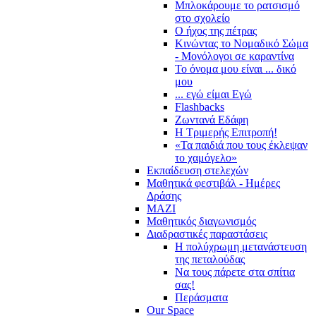
Μπλοκάρουμε το ρατσισμό
στο σχολείο
Ο ήχος της πέτρας
Κινώντας το Νομαδικό Σώμα
- Μονόλογοι σε καραντίνα
Το όνομα μου είναι ... δικό
μου
... εγώ είμαι Εγώ
Flashbacks
Ζωντανά Εδάφη
Η Τριμερής Επιτροπή!
«Τα παιδιά που τους έκλεψαν
το χαμόγελο»
Εκπαίδευση στελεχών
Μαθητικά φεστιβάλ - Ημέρες
Δράσης
ΜΑΖΙ
Μαθητικός διαγωνισμός
Διαδραστικές παραστάσεις
Η πολύχρωμη μετανάστευση
της πεταλούδας
Να τους πάρετε στα σπίτια
σας!
Περάσματα
Our Space