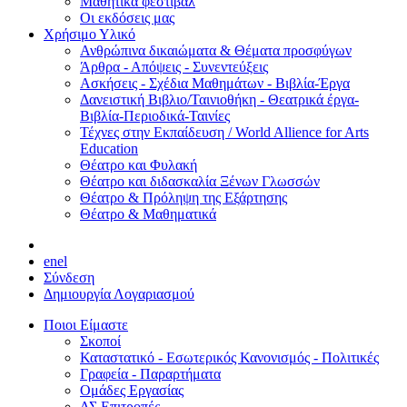
Μαθητικά φεστιβάλ
Οι εκδόσεις μας
Χρήσιμο Υλικό
Ανθρώπινα δικαιώματα & Θέματα προσφύγων
Άρθρα - Απόψεις - Συνεντεύξεις
Ασκήσεις - Σχέδια Μαθημάτων - Βιβλία-Έργα
Δανειστική Βιβλιο/Ταινιοθήκη - Θεατρικά έργα-
Βιβλία-Περιοδικά-Ταινίες
Τέχνες στην Εκπαίδευση / World Allience for Arts
Education
Θέατρο και Φυλακή
Θέατρο και διδασκαλία Ξένων Γλωσσών
Θέατρο & Πρόληψη της Εξάρτησης
Θέατρο & Μαθηματικά
en
el
Σύνδεση
Δημιουργία Λογαριασμού
Ποιοι Είμαστε
Σκοποί
Καταστατικό - Εσωτερικός Κανονισμός - Πολιτικές
Γραφεία - Παραρτήματα
Ομάδες Εργασίας
ΔΣ Επιτροπές