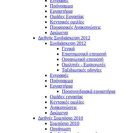
Εγγραφές
Πρόγραμμα
Εργαστήρια
Ομάδες Εργασίας
Κεντρικές ομιλίες
Προφορικές Ανακοινώσεις
Δρώμενα
Διεθνής Συνδιάσκεψη 2012
Συνδιάσκεψη 2012
Γενικά
Επιστημονική επιτροπή
Οργανωτική επιτροπή
Ομιλητές - Εμψυχωτές
Ταξιδιωτικές οδηγίες
Εγγραφές
Πρόγραμμα
Εργαστήρια
Προσυνεδριακά εργαστήρια
Ομάδες εργασίας
Κεντρικές ομιλίες
Ανακοινώσεις
Δρώμενα
Διεθνές Συμπόσιο 2010
Συμπόσιο 2010
Οργάνωση