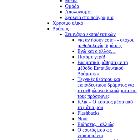
Media
Ομάδα
Απολογισμοί
Σχολεία στο πρόγραμμα
Χρήσιμο υλικό
Δράσεις
Σεμινάρια εκπαιδευτικών
«κι αν ήσουν εσύ;» - στόχοι,
μεθοδολογία, δράσεις
Εγώ και ο άλλος…
Πατάμε γερά!
Βιωματική μάθηση με τη
μέθοδο Εκπαιδευτικού
Δράματος»
Τεχνικές θεάτρου και
εκπαιδευτικού δράματος για
τα ανθρώπινα δικαιώματα και
τους πρόσφυγες
Κλικ – Ο κόσμος μέσα από
τα μάτια μου
Flashbacks
Nour
Ειδήσεις... αλλιώς
Ο εαυτός μου ως
ντοκουμέντο