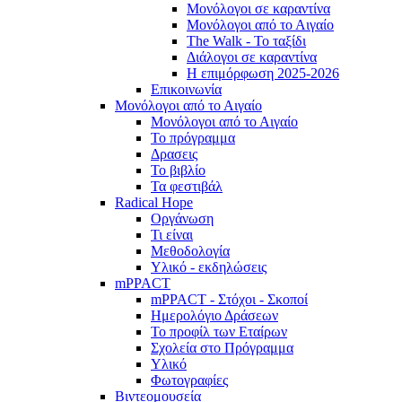
Μονόλογοι σε καραντίνα
Μονόλογοι από το Αιγαίο
The Walk - Το ταξίδι
Διάλογοι σε καραντίνα
Η επιμόρφωση 2025-2026
Επικοινωνία
Μονόλογοι από το Αιγαίο
Μονόλογοι από το Αιγαίο
Το πρόγραμμα
Δρασεις
Το βιβλίο
Τα φεστιβάλ
Radical Hope
Οργάνωση
Τι είναι
Μεθοδολογία
Υλικό - εκδηλώσεις
mPPACT
mPPACT - Στόχοι - Σκοποί
Ημερολόγιο Δράσεων
Το προφίλ των Εταίρων
Σχολεία στο Πρόγραμμα
Υλικό
Φωτογραφίες
Βιντεομουσεία