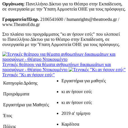
Οργάνωση
: Πανελλήνιο Δίκτυο για το Θέατρο στην Εκπαίδευση,
σε συνεργασία με την Ύπατη Αρμοστεία ΟΗΕ για τους πρόσφυγες.
Γραμματεία/Πληρ.
2106541600 / humanrights@theatroedu.gr /
www.TheatroEdu.gr
Στο πλαίσιο του προγράμματος "κι αν ήσουν εσύ;" που υλοποιεί
το Πανελλήνιο Δίκτυο για το Θέατρο στην Εκπαίδευση, σε
συνεργασία με την Ύπατη Αρμοστεία ΟΗΕ για τους πρόσφυγες.
Τεχνικές θεάτρου για θέματα ανθρωπίνων δικαιωμάτων και
προσφύγων - Θέατρο Ντοκουμέντο
Τεχνικές "Κι αν ήσουν εσύ;"
Εργαστήρια για μαθητές
Κατηγορία Δράσης
κι αν ήσουν εσύ;
Προγράμματα
κι αν ήσουν εσύ;
Εργαστήρια για Μαθητές
2019 α' τρίμηνο
Έτος
Καρδίτσα
Πόλεις