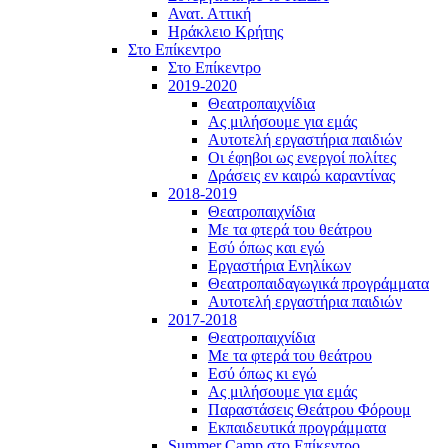
Ανατ. Αττική
Ηράκλειο Κρήτης
Στο Επίκεντρο
Στο Επίκεντρο
2019-2020
Θεατροπαιχνίδια
Ας μιλήσουμε για εμάς
Αυτοτελή εργαστήρια παιδιών
Οι έφηβοι ως ενεργοί πολίτες
Δράσεις εν καιρώ καραντίνας
2018-2019
Θεατροπαιχνίδια
Με τα φτερά του θεάτρου
Εσύ όπως και εγώ
Εργαστήρια Ενηλίκων
Θεατροπαιδαγωγικά προγράμματα
Αυτοτελή εργαστήρια παιδιών
2017-2018
Θεατροπαιχνίδια
Με τα φτερά του θεάτρου
Εσύ όπως κι εγώ
Ας μιλήσουμε για εμάς
Παραστάσεις Θεάτρου Φόρουμ
Εκπαιδευτικά προγράμματα
Summer Camp στο Επίκεντρο