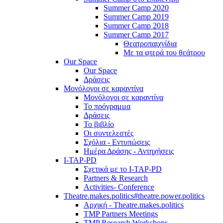
Summer Camp 2020
Summer Camp 2019
Summer Camp 2018
Summer Camp 2017
Θεατροπαιχνίδια
Με τα φτερά του θεάτρου
Our Space
Our Space
Δράσεις
Μονόλογοι σε καραντίνα
Μονόλογοι σε καραντίνα
Το πρόγραμμα
Δράσεις
Το βιβλίο
Οι συντελεστές
Σχόλια - Εντυπώσεις
Ημέρα Δράσης - Αντηχήσεις
I-TAP-PD
Σχετικά με το I-TAP-PD
Partners & Research
Activities- Conference
Theatre.makes.politics#theatre.power.politics
Αρχική - Theatre.makes.politics
TMP Partners Meetings
TMP Research Workshops