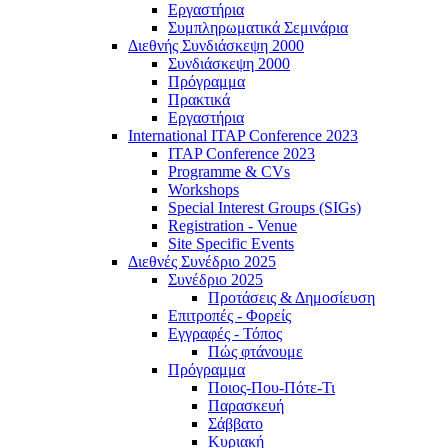
Εργαστήρια
Συμπληρωματικά Σεμινάρια
Διεθνής Συνδιάσκεψη 2000
Συνδιάσκεψη 2000
Πρόγραμμα
Πρακτικά
Εργαστήρια
International ITAP Conference 2023
ITAP Conference 2023
Programme & CVs
Workshops
Special Interest Groups (SIGs)
Registration - Venue
Site Specific Events
Διεθνές Συνέδριο 2025
Συνέδριο 2025
Προτάσεις & Δημοσίευση
Επιτροπές - Φορείς
Εγγραφές - Τόπος
Πώς φτάνουμε
Πρόγραμμα
Ποιος-Που-Πότε-Τι
Παρασκευή
Σάββατο
Κυριακή