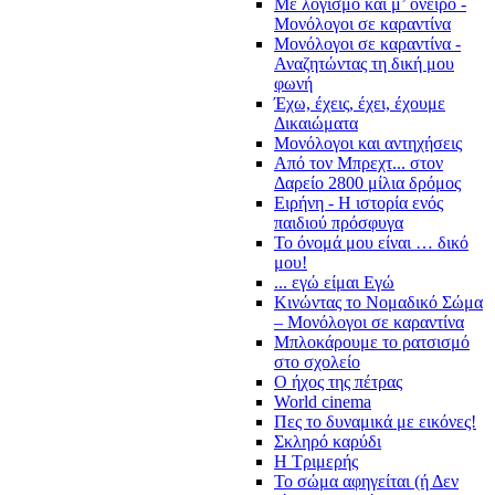
Με λογισμό και μ’ όνειρο -
Μονόλογοι σε καραντίνα
Μονόλογοι σε καραντίνα -
Αναζητώντας τη δική μου
φωνή
Έχω, έχεις, έχει, έχουμε
Δικαιώματα
Μονόλογοι και αντηχήσεις
Από τον Μπρεχτ... στον
Δαρείο 2800 μίλια δρόμος
Ειρήνη - Η ιστορία ενός
παιδιού πρόσφυγα
Το όνομά μου είναι … δικό
μου!
... εγώ είμαι Εγώ
Κινώντας το Νομαδικό Σώμα
– Μονόλογοι σε καραντίνα
Μπλοκάρουμε το ρατσισμό
στο σχολείο
Ο ήχος της πέτρας
World cinema
Πες το δυναμικά με εικόνες!
Σκληρό καρύδι
Η Τριμερής
Το σώμα αφηγείται (ή Δεν