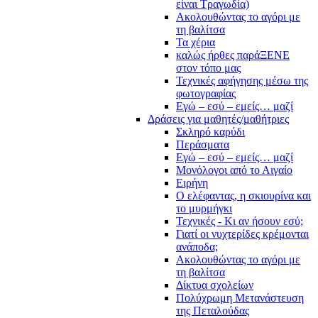
είναι Τραγωδία)
Ακολουθώντας το αγόρι με
τη βαλίτσα
Τα χέρια
καλώς ήρθες παράΞΕΝΕ
στον τόπο μας
Τεχνικές αφήγησης μέσω της
φωτογραφίας
Εγώ – εσύ – εμείς… μαζί
Δράσεις για μαθητές/μαθήτριες
Σκληρό καρύδι
Περάσματα
Εγώ – εσύ – εμείς… μαζί
Μονόλογοι από το Αιγαίο
Ειρήνη
Ο ελέφαντας, η σκιουρίνα και
το μυρμήγκι
Τεχνικές - Κι αν ήσουν εσύ;
Γιατί οι νυχτερίδες κρέμονται
ανάποδα;
Ακολουθώντας το αγόρι με
τη βαλίτσα
Δίκτυα σχολείων
Πολύχρωμη Μετανάστευση
της Πεταλούδας