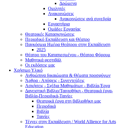
Δρώμενα
Ομιλητές
Ανακοινώσεις
Ανακοινώσεις ανά συνεδρία
Εργαστήρια
Ομάδες Εργασίας
Θεατρικές Κατασκηνώσεις
Περιοδικό Εκπαίδευση και Θέατρο
Παγκόσμια Ημέρα Θεάτρου στην Εκπαίδευση
2025
Θέατρο του Καταπιεσμένου - Θέατρο Φόρουμ
Μαθητικά φεστιβάλ
Οι εκδόσεις μας
Χρήσιμο Υλικό
Ανθρώπινα δικαιώματα & Θέματα προσφύγων
Άρθρα - Απόψεις - Συνεντεύξεις
Ασκήσεις - Σχέδια Μαθημάτων - Βιβλία-Έργα
Δανειστική Βιβλιο/Ταινιοθήκη - Θεατρικά έργα-
Βιβλία-Περιοδικά-Ταινίες
Θεατρικά έργα στη βιβλιοθήκη μας
Περιοδικά
Βιβλία
Ταινίες
Τέχνες στην Εκπαίδευση / World Allience for Arts
Education