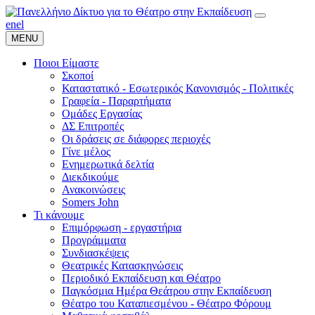
en
el
MENU
Ποιοι Είμαστε
Σκοποί
Καταστατικό - Εσωτερικός Κανονισμός - Πολιτικές
Γραφεία - Παραρτήματα
Ομάδες Εργασίας
ΔΣ Επιτροπές
Οι δράσεις σε διάφορες περιοχές
Γίνε μέλος
Ενημερωτικά δελτία
Διεκδικούμε
Ανακοινώσεις
Somers John
Τι κάνουμε
Επιμόρφωση - εργαστήρια
Προγράμματα
Συνδιασκέψεις
Θεατρικές Κατασκηνώσεις
Περιοδικό Εκπαίδευση και Θέατρο
Παγκόσμια Ημέρα Θεάτρου στην Εκπαίδευση
Θέατρο του Καταπιεσμένου - Θέατρο Φόρουμ