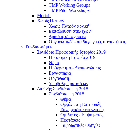
TMP Working Groups
TMP Pilot Workshops
Moltoir
Χωρίς Πατρόν
Χωρίς Πατρόν αρχική
Εκπαίδευση στελεχών
Δράσεις σε σχολεία
Οργανωτικές - παιδαγωγικές συναντήσεις
Συνδιασκέψεις
Συνέδριο Προφορικής Ιστορίας 2019
Προφορική Ιστορία 2019
Θέμα
Πρόγραμμα - Ανακοινώσεις
Εργαστήρια
Οργάνωση
Υποβολή προτάσεων
Διεθνής Συνδιάσκεψη 2018
Συνδιάσκεψη 2018
Θέμα
Οργάνωση-Επιτροπές-
Συνεργαζόμενοι Φορείς
Ομιλητές - Εμψυχωτές
Προτάσεις
Ταξιδιωτικές Οδηγίες