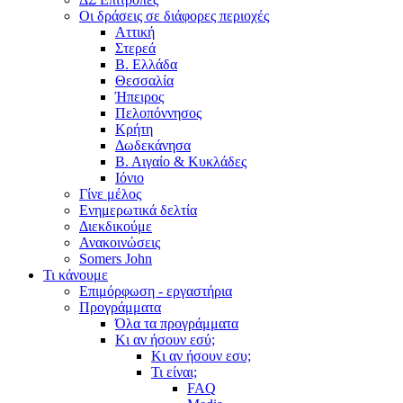
Οι δράσεις σε διάφορες περιοχές
Αττική
Στερεά
Β. Ελλάδα
Θεσσαλία
Ήπειρος
Πελοπόννησος
Κρήτη
Δωδεκάνησα
Β. Αιγαίο & Κυκλάδες
Ιόνιο
Γίνε μέλος
Ενημερωτικά δελτία
Διεκδικούμε
Ανακοινώσεις
Somers John
Τι κάνουμε
Επιμόρφωση - εργαστήρια
Προγράμματα
Όλα τα προγράμματα
Κι αν ήσουν εσύ;
Κι αν ήσουν εσυ;
Τι είναι;
FAQ