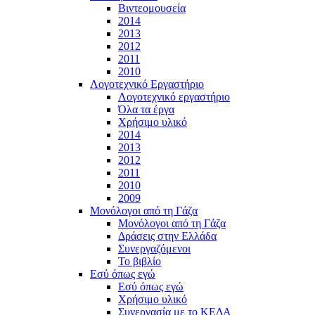
Βιντεομουσεία
2014
2013
2012
2011
2010
Λογοτεχνικό Εργαστήριο
Λογοτεχνικό εργαστήριο
Όλα τα έργα
Χρήσιμο υλικό
2014
2013
2012
2011
2010
2009
Μονόλογοι από τη Γάζα
Μονόλογοι από τη Γάζα
Δράσεις στην Ελλάδα
Συνεργαζόμενοι
To βιβλίο
Εσύ όπως εγώ
Εσύ όπως εγώ
Χρήσιμο υλικό
Συνεργασία με το ΚΕΔΑ