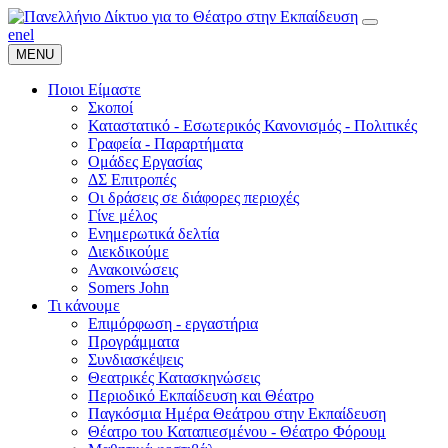
en
el
MENU
Ποιοι Είμαστε
Σκοποί
Καταστατικό - Εσωτερικός Κανονισμός - Πολιτικές
Γραφεία - Παραρτήματα
Ομάδες Εργασίας
ΔΣ Επιτροπές
Οι δράσεις σε διάφορες περιοχές
Γίνε μέλος
Ενημερωτικά δελτία
Διεκδικούμε
Ανακοινώσεις
Somers John
Τι κάνουμε
Επιμόρφωση - εργαστήρια
Προγράμματα
Συνδιασκέψεις
Θεατρικές Κατασκηνώσεις
Περιοδικό Εκπαίδευση και Θέατρο
Παγκόσμια Ημέρα Θεάτρου στην Εκπαίδευση
Θέατρο του Καταπιεσμένου - Θέατρο Φόρουμ