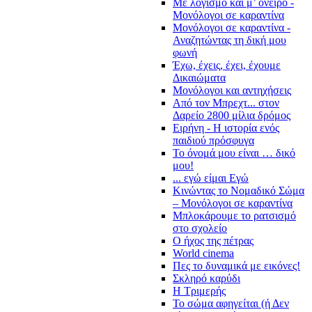
Με λογισμό και μ’ όνειρο -
Μονόλογοι σε καραντίνα
Μονόλογοι σε καραντίνα -
Αναζητώντας τη δική μου
φωνή
Έχω, έχεις, έχει, έχουμε
Δικαιώματα
Μονόλογοι και αντηχήσεις
Από τον Μπρεχτ... στον
Δαρείο 2800 μίλια δρόμος
Ειρήνη - Η ιστορία ενός
παιδιού πρόσφυγα
Το όνομά μου είναι … δικό
μου!
... εγώ είμαι Εγώ
Κινώντας το Νομαδικό Σώμα
– Μονόλογοι σε καραντίνα
Μπλοκάρουμε το ρατσισμό
στο σχολείο
Ο ήχος της πέτρας
World cinema
Πες το δυναμικά με εικόνες!
Σκληρό καρύδι
Η Τριμερής
Το σώμα αφηγείται (ή Δεν