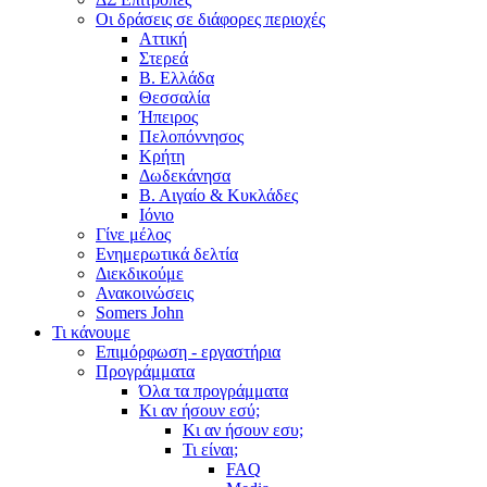
Οι δράσεις σε διάφορες περιοχές
Αττική
Στερεά
Β. Ελλάδα
Θεσσαλία
Ήπειρος
Πελοπόννησος
Κρήτη
Δωδεκάνησα
Β. Αιγαίο & Κυκλάδες
Ιόνιο
Γίνε μέλος
Ενημερωτικά δελτία
Διεκδικούμε
Ανακοινώσεις
Somers John
Τι κάνουμε
Επιμόρφωση - εργαστήρια
Προγράμματα
Όλα τα προγράμματα
Κι αν ήσουν εσύ;
Κι αν ήσουν εσυ;
Τι είναι;
FAQ