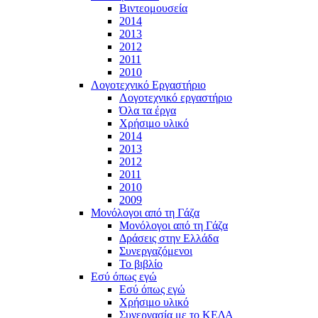
Βιντεομουσεία
2014
2013
2012
2011
2010
Λογοτεχνικό Εργαστήριο
Λογοτεχνικό εργαστήριο
Όλα τα έργα
Χρήσιμο υλικό
2014
2013
2012
2011
2010
2009
Μονόλογοι από τη Γάζα
Μονόλογοι από τη Γάζα
Δράσεις στην Ελλάδα
Συνεργαζόμενοι
To βιβλίο
Εσύ όπως εγώ
Εσύ όπως εγώ
Χρήσιμο υλικό
Συνεργασία με το ΚΕΔΑ