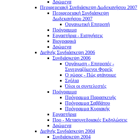
Δρώμενα
Περιφερειακή Συνδιάσκεψη Δωδεκανήσου 2007
Περιφερειακή Συνδιάσκεψη
Δωδεκανήσου 2007
Οργανωτική Επιτροπή
Πρόγραμμα
Εργαστήρια - Εισηγήσεις
Βιογραφικά
Δρώμενα
Διεθνής Συνδιάσκεψη 2006
Συνδιάσκεψη 2006
Οργάνωση - Επιτροπές -
Συνεργαζόμενοι Φορείς
Ο χώρος - Πώς φτάνουμε
Σχόλια
Όλοι οι συντελεστές
Πρόγραμμα
Πρόγραμμα Παρασκευής
Πρόγραμμα Σαββάτου
Πρόγραμμα Κυριακής
Εργαστήρια
Προ - Μετασυνεδριακές Εκδηλώσεις
Δρώμενα
Διεθνής Συνδιάσκεψη 2004
Συνδιάσκεψη 2004