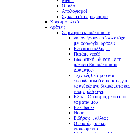
Media
Ομάδα
Απολογισμοί
Σχολεία στο πρόγραμμα
Χρήσιμο υλικό
Δράσεις
Σεμινάρια εκπαιδευτικών
«κι αν ήσουν εσύ;» - στόχοι,
μεθοδολογία, δράσεις
Εγώ και ο άλλος…
Πατάμε γερά!
Βιωματική μάθηση με τη
μέθοδο Εκπαιδευτικού
Δράματος»
Τεχνικές θεάτρου και
εκπαιδευτικού δράματος για
τα ανθρώπινα δικαιώματα και
τους πρόσφυγες
Κλικ – Ο κόσμος μέσα από
τα μάτια μου
Flashbacks
Nour
Ειδήσεις... αλλιώς
Ο εαυτός μου ως
ντοκουμέντο