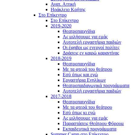
Ανατ. Αττική
Ηράκλειο Κρήτης
Στο Επίκεντρο
Στο Επίκεντρο
2019-2020
Θεατροπαιχνίδια
Ας μιλήσουμε για εμάς
Αυτοτελή εργαστήρια παιδιών
Οι έφηβοι ως ενεργοί πολίτες
Δράσεις εν καιρώ καραντίνας
2018-2019
Θεατροπαιχνίδια
Με τα φτερά του θεάτρου
Εσύ όπως και εγώ
Εργαστήρια Ενηλίκων
Θεατροπαιδαγωγικά προγράμματα
Αυτοτελή εργαστήρια παιδιών
2017-2018
Θεατροπαιχνίδια
Με τα φτερά του θεάτρου
Εσύ όπως κι εγώ
Ας μιλήσουμε για εμάς
Παραστάσεις Θεάτρου Φόρουμ
Εκπαιδευτικά προγράμματα
Summer Camp στο Επίκεντρο