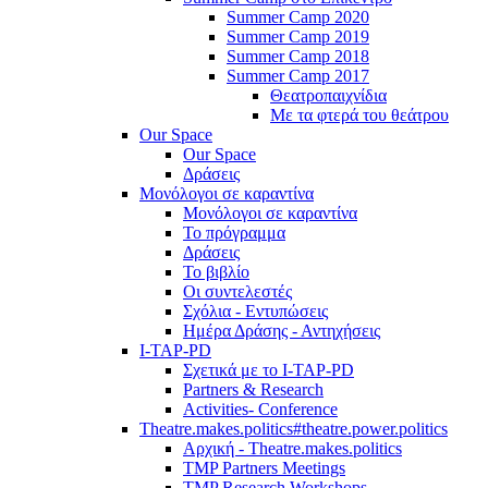
Summer Camp 2020
Summer Camp 2019
Summer Camp 2018
Summer Camp 2017
Θεατροπαιχνίδια
Με τα φτερά του θεάτρου
Our Space
Our Space
Δράσεις
Μονόλογοι σε καραντίνα
Μονόλογοι σε καραντίνα
Το πρόγραμμα
Δράσεις
Το βιβλίο
Οι συντελεστές
Σχόλια - Εντυπώσεις
Ημέρα Δράσης - Αντηχήσεις
I-TAP-PD
Σχετικά με το I-TAP-PD
Partners & Research
Activities- Conference
Theatre.makes.politics#theatre.power.politics
Αρχική - Theatre.makes.politics
TMP Partners Meetings
TMP Research Workshops