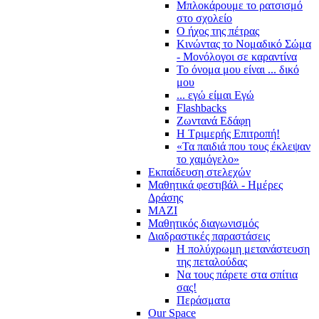
Μπλοκάρουμε το ρατσισμό
στο σχολείο
Ο ήχος της πέτρας
Κινώντας το Νομαδικό Σώμα
- Μονόλογοι σε καραντίνα
Το όνομα μου είναι ... δικό
μου
... εγώ είμαι Εγώ
Flashbacks
Ζωντανά Εδάφη
Η Τριμερής Επιτροπή!
«Τα παιδιά που τους έκλεψαν
το χαμόγελο»
Εκπαίδευση στελεχών
Μαθητικά φεστιβάλ - Ημέρες
Δράσης
ΜΑΖΙ
Μαθητικός διαγωνισμός
Διαδραστικές παραστάσεις
Η πολύχρωμη μετανάστευση
της πεταλούδας
Να τους πάρετε στα σπίτια
σας!
Περάσματα
Our Space