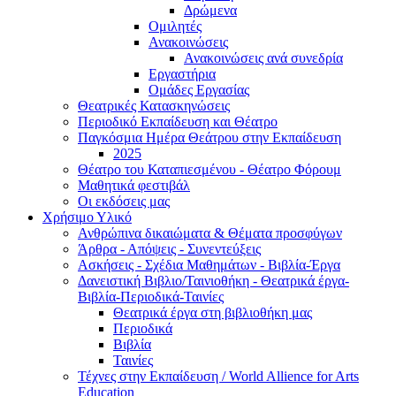
Δρώμενα
Ομιλητές
Ανακοινώσεις
Ανακοινώσεις ανά συνεδρία
Εργαστήρια
Ομάδες Εργασίας
Θεατρικές Κατασκηνώσεις
Περιοδικό Εκπαίδευση και Θέατρο
Παγκόσμια Ημέρα Θεάτρου στην Εκπαίδευση
2025
Θέατρο του Καταπιεσμένου - Θέατρο Φόρουμ
Μαθητικά φεστιβάλ
Οι εκδόσεις μας
Χρήσιμο Υλικό
Ανθρώπινα δικαιώματα & Θέματα προσφύγων
Άρθρα - Απόψεις - Συνεντεύξεις
Ασκήσεις - Σχέδια Μαθημάτων - Βιβλία-Έργα
Δανειστική Βιβλιο/Ταινιοθήκη - Θεατρικά έργα-
Βιβλία-Περιοδικά-Ταινίες
Θεατρικά έργα στη βιβλιοθήκη μας
Περιοδικά
Βιβλία
Ταινίες
Τέχνες στην Εκπαίδευση / World Allience for Arts
Education