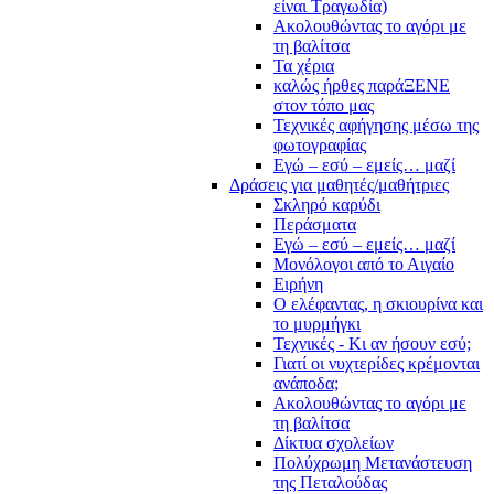
είναι Τραγωδία)
Ακολουθώντας το αγόρι με
τη βαλίτσα
Τα χέρια
καλώς ήρθες παράΞΕΝΕ
στον τόπο μας
Τεχνικές αφήγησης μέσω της
φωτογραφίας
Εγώ – εσύ – εμείς… μαζί
Δράσεις για μαθητές/μαθήτριες
Σκληρό καρύδι
Περάσματα
Εγώ – εσύ – εμείς… μαζί
Μονόλογοι από το Αιγαίο
Ειρήνη
Ο ελέφαντας, η σκιουρίνα και
το μυρμήγκι
Τεχνικές - Κι αν ήσουν εσύ;
Γιατί οι νυχτερίδες κρέμονται
ανάποδα;
Ακολουθώντας το αγόρι με
τη βαλίτσα
Δίκτυα σχολείων
Πολύχρωμη Μετανάστευση
της Πεταλούδας