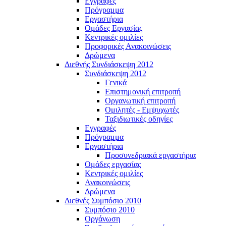
Εγγραφές
Πρόγραμμα
Εργαστήρια
Ομάδες Εργασίας
Κεντρικές ομιλίες
Προφορικές Ανακοινώσεις
Δρώμενα
Διεθνής Συνδιάσκεψη 2012
Συνδιάσκεψη 2012
Γενικά
Επιστημονική επιτροπή
Οργανωτική επιτροπή
Ομιλητές - Εμψυχωτές
Ταξιδιωτικές οδηγίες
Εγγραφές
Πρόγραμμα
Εργαστήρια
Προσυνεδριακά εργαστήρια
Ομάδες εργασίας
Κεντρικές ομιλίες
Ανακοινώσεις
Δρώμενα
Διεθνές Συμπόσιο 2010
Συμπόσιο 2010
Οργάνωση