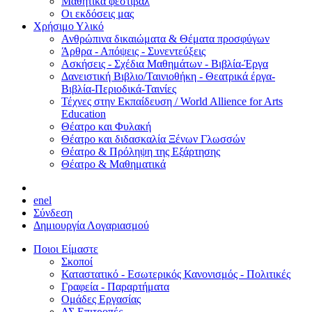
Μαθητικά φεστιβάλ
Οι εκδόσεις μας
Χρήσιμο Υλικό
Ανθρώπινα δικαιώματα & Θέματα προσφύγων
Άρθρα - Απόψεις - Συνεντεύξεις
Ασκήσεις - Σχέδια Μαθημάτων - Βιβλία-Έργα
Δανειστική Βιβλιο/Ταινιοθήκη - Θεατρικά έργα-
Βιβλία-Περιοδικά-Ταινίες
Τέχνες στην Εκπαίδευση / World Allience for Arts
Education
Θέατρο και Φυλακή
Θέατρο και διδασκαλία Ξένων Γλωσσών
Θέατρο & Πρόληψη της Εξάρτησης
Θέατρο & Μαθηματικά
en
el
Σύνδεση
Δημιουργία Λογαριασμού
Ποιοι Είμαστε
Σκοποί
Καταστατικό - Εσωτερικός Κανονισμός - Πολιτικές
Γραφεία - Παραρτήματα
Ομάδες Εργασίας
ΔΣ Επιτροπές