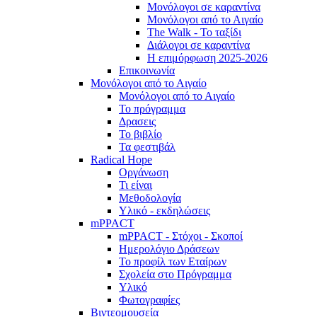
Μονόλογοι σε καραντίνα
Μονόλογοι από το Αιγαίο
The Walk - Το ταξίδι
Διάλογοι σε καραντίνα
Η επιμόρφωση 2025-2026
Επικοινωνία
Μονόλογοι από το Αιγαίο
Μονόλογοι από το Αιγαίο
Το πρόγραμμα
Δρασεις
Το βιβλίο
Τα φεστιβάλ
Radical Hope
Οργάνωση
Τι είναι
Μεθοδολογία
Υλικό - εκδηλώσεις
mPPACT
mPPACT - Στόχοι - Σκοποί
Ημερολόγιο Δράσεων
Το προφίλ των Εταίρων
Σχολεία στο Πρόγραμμα
Υλικό
Φωτογραφίες
Βιντεομουσεία