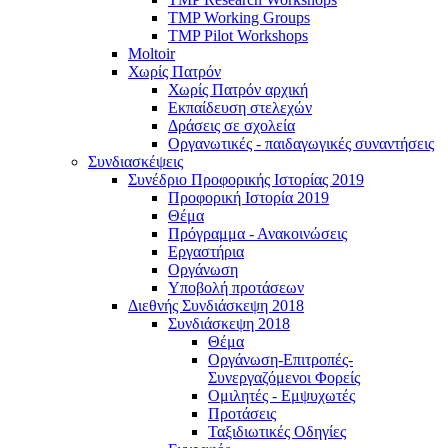
TMP Working Groups
TMP Pilot Workshops
Moltoir
Χωρίς Πατρόν
Χωρίς Πατρόν αρχική
Εκπαίδευση στελεχών
Δράσεις σε σχολεία
Οργανωτικές - παιδαγωγικές συναντήσεις
Συνδιασκέψεις
Συνέδριο Προφορικής Ιστορίας 2019
Προφορική Ιστορία 2019
Θέμα
Πρόγραμμα - Ανακοινώσεις
Εργαστήρια
Οργάνωση
Υποβολή προτάσεων
Διεθνής Συνδιάσκεψη 2018
Συνδιάσκεψη 2018
Θέμα
Οργάνωση-Επιτροπές-
Συνεργαζόμενοι Φορείς
Ομιλητές - Εμψυχωτές
Προτάσεις
Ταξιδιωτικές Οδηγίες