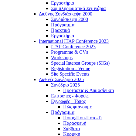
Εργαστήρια
Συμπληρωματικά Σεμινάρια
Διεθνής Συνδιάσκεψη 2000
Συνδιάσκεψη 2000
Πρόγραμμα
Πρακτικά
Εργαστήρια
International ITAP Conference 2023
ITAP Conference 2023
Programme & CVs
Workshops
Special Interest Groups (SIGs)
Registration - Venue
Site Specific Events
Διεθνές Συνέδριο 2025
Συνέδριο 2025
Προτάσεις & Δημοσίευση
Επιτροπές - Φορείς
Εγγραφές - Τόπος
Πώς φτάνουμε
Πρόγραμμα
Ποιος-Που-Πότε-Τι
Παρασκευή
Σάββατο
Κυριακή