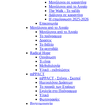
Μονόλογοι σε καραντίνα
Μονόλογοι από το Αιγαίο
The Walk - Το ταξίδι
Διάλογοι σε καραντίνα
Η επιμόρφωση 2025-2026
Επικοινωνία
Μονόλογοι από το Αιγαίο
Μονόλογοι από το Αιγαίο
Το πρόγραμμα
Δρασεις
Το βιβλίο
Τα φεστιβάλ
Radical Hope
Οργάνωση
Τι είναι
Μεθοδολογία
Υλικό - εκδηλώσεις
mPPACT
mPPACT - Στόχοι - Σκοποί
Ημερολόγιο Δράσεων
Το προφίλ των Εταίρων
Σχολεία στο Πρόγραμμα
Υλικό
Φωτογραφίες
Βιντεομουσεία