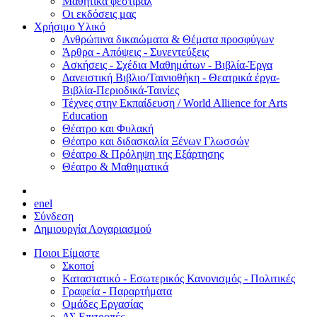
Μαθητικά φεστιβάλ
Οι εκδόσεις μας
Χρήσιμο Υλικό
Ανθρώπινα δικαιώματα & Θέματα προσφύγων
Άρθρα - Απόψεις - Συνεντεύξεις
Ασκήσεις - Σχέδια Μαθημάτων - Βιβλία-Έργα
Δανειστική Βιβλιο/Ταινιοθήκη - Θεατρικά έργα-
Βιβλία-Περιοδικά-Ταινίες
Τέχνες στην Εκπαίδευση / World Allience for Arts
Education
Θέατρο και Φυλακή
Θέατρο και διδασκαλία Ξένων Γλωσσών
Θέατρο & Πρόληψη της Εξάρτησης
Θέατρο & Μαθηματικά
en
el
Σύνδεση
Δημιουργία Λογαριασμού
Ποιοι Είμαστε
Σκοποί
Καταστατικό - Εσωτερικός Κανονισμός - Πολιτικές
Γραφεία - Παραρτήματα
Ομάδες Εργασίας
ΔΣ Επιτροπές