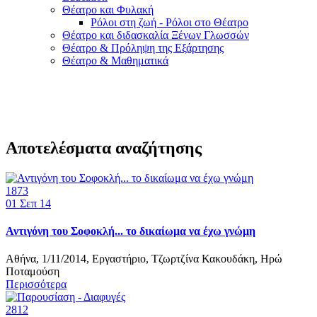
Θέατρο και Φυλακή
Ρόλοι στη ζωή - Ρόλοι στο Θέατρο
Θέατρο και διδασκαλία Ξένων Γλωσσών
Θέατρο & Πρόληψη της Εξάρτησης
Θέατρο & Μαθηματικά
Αποτελέσματα αναζήτησης
1873
01
Σεπ 14
Αντιγόνη του Σοφοκλή... το δικαίωμα να έχω γνώμη
Αθήνα, 1/11/2014, Εργαστήριο, Τζωρτζίνα Κακουδάκη, Ηρώ
Ποταμούση
Περισσότερα
2812