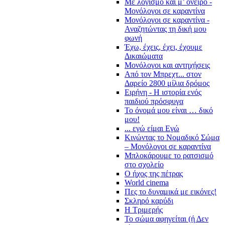
Με λογισμό και μ’ όνειρο -
Μονόλογοι σε καραντίνα
Μονόλογοι σε καραντίνα -
Αναζητώντας τη δική μου
φωνή
Έχω, έχεις, έχει, έχουμε
Δικαιώματα
Μονόλογοι και αντηχήσεις
Από τον Μπρεχτ... στον
Δαρείο 2800 μίλια δρόμος
Ειρήνη - Η ιστορία ενός
παιδιού πρόσφυγα
Το όνομά μου είναι … δικό
μου!
... εγώ είμαι Εγώ
Κινώντας το Νομαδικό Σώμα
– Μονόλογοι σε καραντίνα
Μπλοκάρουμε το ρατσισμό
στο σχολείο
Ο ήχος της πέτρας
World cinema
Πες το δυναμικά με εικόνες!
Σκληρό καρύδι
Η Τριμερής
Το σώμα αφηγείται (ή Δεν