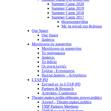
Summer Camp 2020
Summer Camp 2019
Summer Camp 2018
Summer Camp 2017
Θεατροπαιχνίδια
Με τα φτερά του θεάτρου
Our Space
Our Space
Δράσεις
Μονόλογοι σε καραντίνα
Μονόλογοι σε καραντίνα
Το πρόγραμμα
Δράσεις
Το βιβλίο
Οι συντελεστές
Σχόλια - Εντυπώσεις
Ημέρα Δράσης - Αντηχήσεις
I-TAP-PD
Σχετικά με το I-TAP-PD
Partners & Research
Activities- Conference
Theatre.makes.politics#theatre.power.politics
Αρχική - Theatre.makes.politics
TMP Partners Meetings
TMP Research Workshops