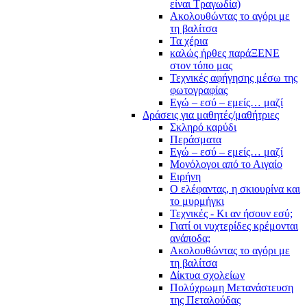
είναι Τραγωδία)
Ακολουθώντας το αγόρι με
τη βαλίτσα
Τα χέρια
καλώς ήρθες παράΞΕΝΕ
στον τόπο μας
Τεχνικές αφήγησης μέσω της
φωτογραφίας
Εγώ – εσύ – εμείς… μαζί
Δράσεις για μαθητές/μαθήτριες
Σκληρό καρύδι
Περάσματα
Εγώ – εσύ – εμείς… μαζί
Μονόλογοι από το Αιγαίο
Ειρήνη
Ο ελέφαντας, η σκιουρίνα και
το μυρμήγκι
Τεχνικές - Κι αν ήσουν εσύ;
Γιατί οι νυχτερίδες κρέμονται
ανάποδα;
Ακολουθώντας το αγόρι με
τη βαλίτσα
Δίκτυα σχολείων
Πολύχρωμη Μετανάστευση
της Πεταλούδας