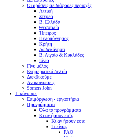
Οι δράσεις σε διάφορες περιοχές
Αττική
Στερεά
Β. Ελλάδα
Θεσσαλία
Ήπειρος
Πελοπόννησος
Κρήτη
Δωδεκάνησα
Β. Αιγαίο & Κυκλάδες
Ιόνιο
Γίνε μέλος
Ενημερωτικά δελτία
Διεκδικούμε
Ανακοινώσεις
Somers John
Τι κάνουμε
Επιμόρφωση - εργαστήρια
Προγράμματα
Όλα τα προγράμματα
Κι αν ήσουν εσύ;
Κι αν ήσουν εσυ;
Τι είναι;
FAQ