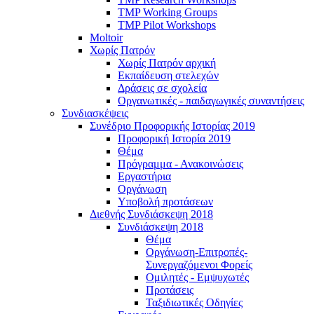
TMP Working Groups
TMP Pilot Workshops
Moltoir
Χωρίς Πατρόν
Χωρίς Πατρόν αρχική
Εκπαίδευση στελεχών
Δράσεις σε σχολεία
Οργανωτικές - παιδαγωγικές συναντήσεις
Συνδιασκέψεις
Συνέδριο Προφορικής Ιστορίας 2019
Προφορική Ιστορία 2019
Θέμα
Πρόγραμμα - Ανακοινώσεις
Εργαστήρια
Οργάνωση
Υποβολή προτάσεων
Διεθνής Συνδιάσκεψη 2018
Συνδιάσκεψη 2018
Θέμα
Οργάνωση-Επιτροπές-
Συνεργαζόμενοι Φορείς
Ομιλητές - Εμψυχωτές
Προτάσεις
Ταξιδιωτικές Οδηγίες