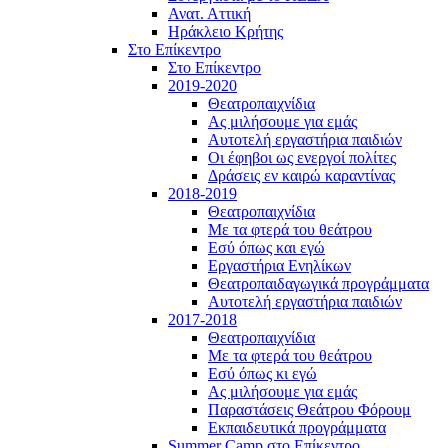
Ανατ. Αττική
Ηράκλειο Κρήτης
Στο Επίκεντρο
Στο Επίκεντρο
2019-2020
Θεατροπαιχνίδια
Ας μιλήσουμε για εμάς
Αυτοτελή εργαστήρια παιδιών
Οι έφηβοι ως ενεργοί πολίτες
Δράσεις εν καιρώ καραντίνας
2018-2019
Θεατροπαιχνίδια
Με τα φτερά του θεάτρου
Εσύ όπως και εγώ
Εργαστήρια Ενηλίκων
Θεατροπαιδαγωγικά προγράμματα
Αυτοτελή εργαστήρια παιδιών
2017-2018
Θεατροπαιχνίδια
Με τα φτερά του θεάτρου
Εσύ όπως κι εγώ
Ας μιλήσουμε για εμάς
Παραστάσεις Θεάτρου Φόρουμ
Εκπαιδευτικά προγράμματα
Summer Camp στο Επίκεντρο