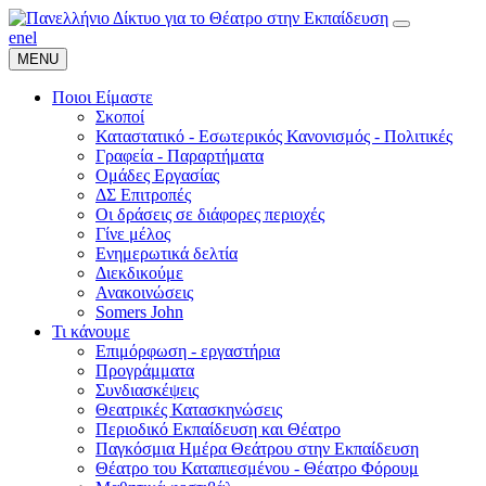
en
el
MENU
Ποιοι Είμαστε
Σκοποί
Καταστατικό - Εσωτερικός Κανονισμός - Πολιτικές
Γραφεία - Παραρτήματα
Ομάδες Εργασίας
ΔΣ Επιτροπές
Οι δράσεις σε διάφορες περιοχές
Γίνε μέλος
Ενημερωτικά δελτία
Διεκδικούμε
Ανακοινώσεις
Somers John
Τι κάνουμε
Επιμόρφωση - εργαστήρια
Προγράμματα
Συνδιασκέψεις
Θεατρικές Κατασκηνώσεις
Περιοδικό Εκπαίδευση και Θέατρο
Παγκόσμια Ημέρα Θεάτρου στην Εκπαίδευση
Θέατρο του Καταπιεσμένου - Θέατρο Φόρουμ