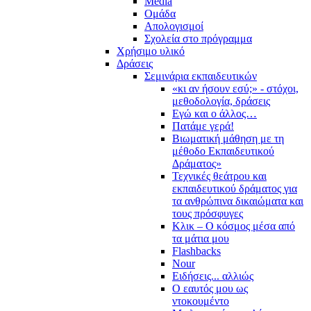
Media
Ομάδα
Απολογισμοί
Σχολεία στο πρόγραμμα
Χρήσιμο υλικό
Δράσεις
Σεμινάρια εκπαιδευτικών
«κι αν ήσουν εσύ;» - στόχοι,
μεθοδολογία, δράσεις
Εγώ και ο άλλος…
Πατάμε γερά!
Βιωματική μάθηση με τη
μέθοδο Εκπαιδευτικού
Δράματος»
Τεχνικές θεάτρου και
εκπαιδευτικού δράματος για
τα ανθρώπινα δικαιώματα και
τους πρόσφυγες
Κλικ – Ο κόσμος μέσα από
τα μάτια μου
Flashbacks
Nour
Ειδήσεις... αλλιώς
Ο εαυτός μου ως
ντοκουμέντο