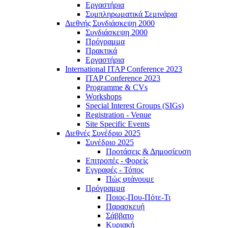
Εργαστήρια
Συμπληρωματικά Σεμινάρια
Διεθνής Συνδιάσκεψη 2000
Συνδιάσκεψη 2000
Πρόγραμμα
Πρακτικά
Εργαστήρια
International ITAP Conference 2023
ITAP Conference 2023
Programme & CVs
Workshops
Special Interest Groups (SIGs)
Registration - Venue
Site Specific Events
Διεθνές Συνέδριο 2025
Συνέδριο 2025
Προτάσεις & Δημοσίευση
Επιτροπές - Φορείς
Εγγραφές - Τόπος
Πώς φτάνουμε
Πρόγραμμα
Ποιος-Που-Πότε-Τι
Παρασκευή
Σάββατο
Κυριακή