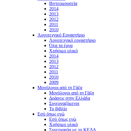
Βιντεομουσεία
2014
2013
2012
2011
2010
Λογοτεχνικό Εργαστήριο
Λογοτεχνικό εργαστήριο
Όλα τα έργα
Χρήσιμο υλικό
2014
2013
2012
2011
2010
2009
Μονόλογοι από τη Γάζα
Μονόλογοι από τη Γάζα
Δράσεις στην Ελλάδα
Συνεργαζόμενοι
To βιβλίο
Εσύ όπως εγώ
Εσύ όπως εγώ
Χρήσιμο υλικό
Συνεργασία με το ΚΕΔΑ