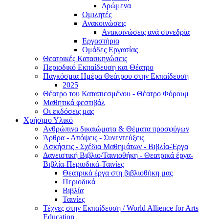
Δρώμενα
Ομιλητές
Ανακοινώσεις
Ανακοινώσεις ανά συνεδρία
Εργαστήρια
Ομάδες Εργασίας
Θεατρικές Κατασκηνώσεις
Περιοδικό Εκπαίδευση και Θέατρο
Παγκόσμια Ημέρα Θεάτρου στην Εκπαίδευση
2025
Θέατρο του Καταπιεσμένου - Θέατρο Φόρουμ
Μαθητικά φεστιβάλ
Οι εκδόσεις μας
Χρήσιμο Υλικό
Ανθρώπινα δικαιώματα & Θέματα προσφύγων
Άρθρα - Απόψεις - Συνεντεύξεις
Ασκήσεις - Σχέδια Μαθημάτων - Βιβλία-Έργα
Δανειστική Βιβλιο/Ταινιοθήκη - Θεατρικά έργα-
Βιβλία-Περιοδικά-Ταινίες
Θεατρικά έργα στη βιβλιοθήκη μας
Περιοδικά
Βιβλία
Ταινίες
Τέχνες στην Εκπαίδευση / World Allience for Arts
Education