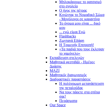
Μπλοκάρουμε το ρατσισμό
στο σχολείο
Ο ήχος της πέτρας
Κινώντας το Νομαδικό Σώμα
- Μονόλογοι σε καραντίνα
Το όνομα μου είναι ... δικό
μου
... εγώ είμαι Εγώ
Flashbacks
Ζωντανά Εδάφη
Η Τριμερής Επιτροπή!
«Τα παιδιά που τους έκλεψαν
το χαμόγελο»
Εκπαίδευση στελεχών
Μαθητικά φεστιβάλ - Ημέρες
Δράσης
ΜΑΖΙ
Μαθητικός διαγωνισμός
Διαδραστικές παραστάσεις
Η πολύχρωμη μετανάστευση
της πεταλούδας
Να τους πάρετε στα σπίτια
σας!
Περάσματα
Our Space