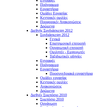
Εγγραφές
Πρόγραμμα
Εργαστήρια
Ομάδες Εργασίας
Κεντρικές ομιλίες
Προφορικές Ανακοινώσεις
Δρώμενα
Διεθνής Συνδιάσκεψη 2012
Συνδιάσκεψη 2012
Γενικά
Επιστημονική επιτροπή
Οργανωτική επιτροπή
Ομιλητές - Εμψυχωτές
Ταξιδιωτικές οδηγίες
Εγγραφές
Πρόγραμμα
Εργαστήρια
Προσυνεδριακά εργαστήρια
Ομάδες εργασίας
Κεντρικές ομιλίες
Ανακοινώσεις
Δρώμενα
Διεθνές Συμπόσιο 2010
Συμπόσιο 2010
Οργάνωση