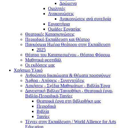
Δρώμενα
Ομιλητές
Ανακοινώσεις
Ανακοινώσεις ανά συνεδρία
Εργαστήρια
Ομάδες Εργασίας
Θεατρικές Κατασκηνώσεις
Περιοδικό Εκπαίδευση και Θέατρο
Παγκόσμια Ημέρα Θεάτρου στην Εκπαίδευση
2025
Θέατρο του Καταπιεσμένου - Θέατρο Φόρουμ
Μαθητικά φεστιβάλ
Οι εκδόσεις μας
Χρήσιμο Υλικό
Ανθρώπινα δικαιώματα & Θέματα προσφύγων
Άρθρα - Απόψεις - Συνεντεύξεις
Ασκήσεις - Σχέδια Μαθημάτων - Βιβλία-Έργα
Δανειστική Βιβλιο/Ταινιοθήκη - Θεατρικά έργα-
Βιβλία-Περιοδικά-Ταινίες
Θεατρικά έργα στη βιβλιοθήκη μας
Περιοδικά
Βιβλία
Ταινίες
Τέχνες στην Εκπαίδευση / World Allience for Arts
Education