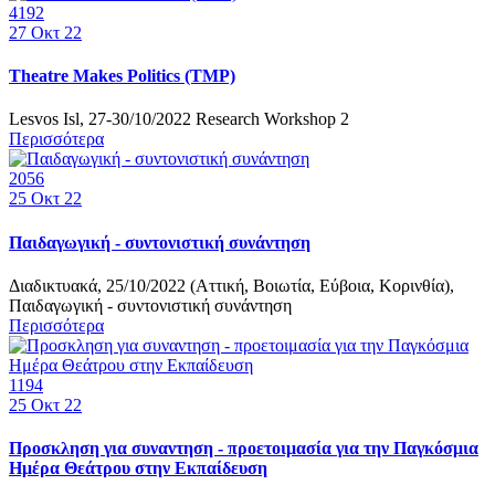
4192
27
Οκτ 22
Theatre Makes Politics (TMP)
Lesvos Isl, 27-30/10/2022 Research Workshop 2
Περισσότερα
2056
25
Οκτ 22
Παιδαγωγική - συντονιστική συνάντηση
Διαδικτυακά, 25/10/2022 (Αττική, Βοιωτία, Εύβοια, Κορινθία),
Παιδαγωγική - συντονιστική συνάντηση
Περισσότερα
1194
25
Οκτ 22
Προσκληση για συναντηση - προετοιμασία για την Παγκόσμια
Ημέρα Θεάτρου στην Εκπαίδευση