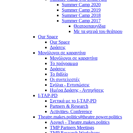
Summer Camp 2020
Summer Camp 2019
Summer Camp 2018
Summer Camp 2017
Θεατροπαιχνίδια
Με τα φτερά του θεάτρου
Our Space
Our Space
Δράσεις
Μονόλογοι σε καραντίνα
Μονόλογοι σε καραντίνα
Το πρόγραμμα
Δράσεις
Το βιβλίο
Οι συντελεστές
Σχόλια - Εντυπώσεις
Ημέρα Δράσης - Αντηχήσεις
I-TAP-PD
Σχετικά με το I-TAP-PD
Partners & Research
Activities- Conference
Theatre.makes.politics#theatre.power.politics
Αρχική - Theatre.makes.politics
TMP Partners Meetings
TMP Research Workshops