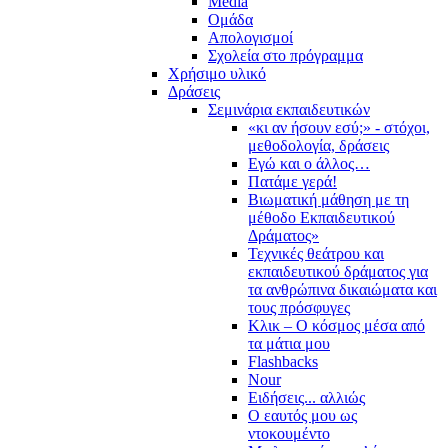
Media
Ομάδα
Απολογισμοί
Σχολεία στο πρόγραμμα
Χρήσιμο υλικό
Δράσεις
Σεμινάρια εκπαιδευτικών
«κι αν ήσουν εσύ;» - στόχοι,
μεθοδολογία, δράσεις
Εγώ και ο άλλος…
Πατάμε γερά!
Βιωματική μάθηση με τη
μέθοδο Εκπαιδευτικού
Δράματος»
Τεχνικές θεάτρου και
εκπαιδευτικού δράματος για
τα ανθρώπινα δικαιώματα και
τους πρόσφυγες
Κλικ – Ο κόσμος μέσα από
τα μάτια μου
Flashbacks
Nour
Ειδήσεις... αλλιώς
Ο εαυτός μου ως
ντοκουμέντο