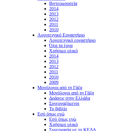
Βιντεομουσεία
2014
2013
2012
2011
2010
Λογοτεχνικό Εργαστήριο
Λογοτεχνικό εργαστήριο
Όλα τα έργα
Χρήσιμο υλικό
2014
2013
2012
2011
2010
2009
Μονόλογοι από τη Γάζα
Μονόλογοι από τη Γάζα
Δράσεις στην Ελλάδα
Συνεργαζόμενοι
To βιβλίο
Εσύ όπως εγώ
Εσύ όπως εγώ
Χρήσιμο υλικό
Συνεργασία με το ΚΕΔΑ