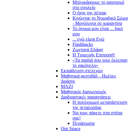
Μπλοκάρουμε το ρατσισμό
στο σχολείο
Ο ήχος της πέτρας
Κινώντας το Νομαδικό Σώμα
- Μονόλογοι σε καραντίνα
Το όνομα μου είναι ... δικό
μου
... εγώ είμαι Εγώ
Flashbacks
Ζωντανά Εδάφη
Η Τριμερής Επιτροπή!
«Τα παιδιά που τους έκλεψαν
το χαμόγελο»
Εκπαίδευση στελεχών
Μαθητικά φεστιβάλ - Ημέρες
Δράσης
ΜΑΖΙ
Μαθητικός διαγωνισμός
Διαδραστικές παραστάσεις
Η πολύχρωμη μετανάστευση
της πεταλούδας
Να τους πάρετε στα σπίτια
σας!
Περάσματα
Our Space