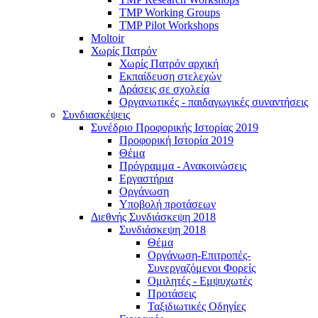
TMP Working Groups
TMP Pilot Workshops
Moltoir
Χωρίς Πατρόν
Χωρίς Πατρόν αρχική
Εκπαίδευση στελεχών
Δράσεις σε σχολεία
Οργανωτικές - παιδαγωγικές συναντήσεις
Συνδιασκέψεις
Συνέδριο Προφορικής Ιστορίας 2019
Προφορική Ιστορία 2019
Θέμα
Πρόγραμμα - Ανακοινώσεις
Εργαστήρια
Οργάνωση
Υποβολή προτάσεων
Διεθνής Συνδιάσκεψη 2018
Συνδιάσκεψη 2018
Θέμα
Οργάνωση-Επιτροπές-
Συνεργαζόμενοι Φορείς
Ομιλητές - Εμψυχωτές
Προτάσεις
Ταξιδιωτικές Οδηγίες