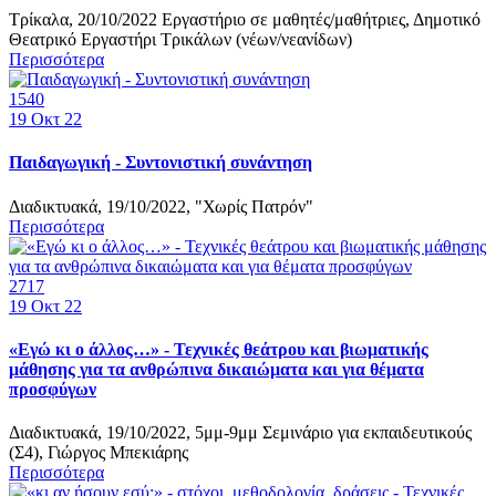
Τρίκαλα, 20/10/2022 Εργαστήριο σε μαθητές/μαθήτριες, Δημοτικό
Θεατρικό Εργαστήρι Τρικάλων (νέων/νεανίδων)
Περισσότερα
1540
19
Οκτ 22
Παιδαγωγική - Συντονιστική συνάντηση
Διαδικτυακά, 19/10/2022, "Χωρίς Πατρόν"
Περισσότερα
2717
19
Οκτ 22
«Εγώ κι ο άλλος…» - Τεχνικές θεάτρου και βιωματικής
μάθησης για τα ανθρώπινα δικαιώματα και για θέματα
προσφύγων
Διαδικτυακά, 19/10/2022, 5μμ-9μμ Σεμινάριο για εκπαιδευτικούς
(Σ4), Γιώργος Μπεκιάρης
Περισσότερα