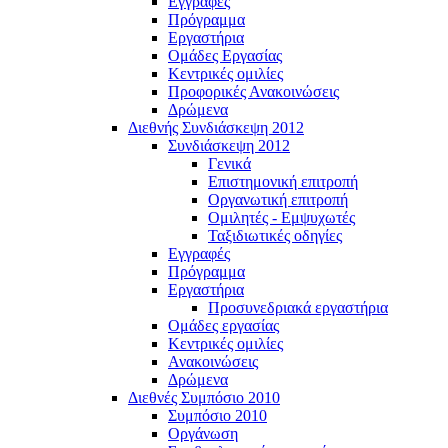
Εγγραφές
Πρόγραμμα
Εργαστήρια
Ομάδες Εργασίας
Κεντρικές ομιλίες
Προφορικές Ανακοινώσεις
Δρώμενα
Διεθνής Συνδιάσκεψη 2012
Συνδιάσκεψη 2012
Γενικά
Επιστημονική επιτροπή
Οργανωτική επιτροπή
Ομιλητές - Εμψυχωτές
Ταξιδιωτικές οδηγίες
Εγγραφές
Πρόγραμμα
Εργαστήρια
Προσυνεδριακά εργαστήρια
Ομάδες εργασίας
Κεντρικές ομιλίες
Ανακοινώσεις
Δρώμενα
Διεθνές Συμπόσιο 2010
Συμπόσιο 2010
Οργάνωση