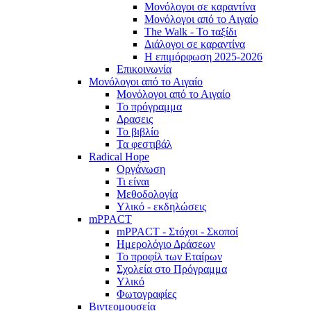
Μονόλογοι σε καραντίνα
Μονόλογοι από το Αιγαίο
The Walk - Το ταξίδι
Διάλογοι σε καραντίνα
Η επιμόρφωση 2025-2026
Επικοινωνία
Μονόλογοι από το Αιγαίο
Μονόλογοι από το Αιγαίο
Το πρόγραμμα
Δρασεις
Το βιβλίο
Τα φεστιβάλ
Radical Hope
Οργάνωση
Τι είναι
Μεθοδολογία
Υλικό - εκδηλώσεις
mPPACT
mPPACT - Στόχοι - Σκοποί
Ημερολόγιο Δράσεων
Το προφίλ των Εταίρων
Σχολεία στο Πρόγραμμα
Υλικό
Φωτογραφίες
Βιντεομουσεία