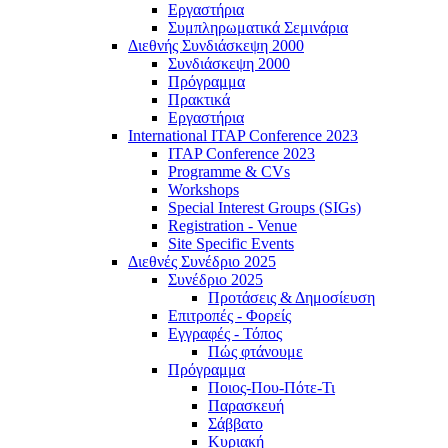
Εργαστήρια
Συμπληρωματικά Σεμινάρια
Διεθνής Συνδιάσκεψη 2000
Συνδιάσκεψη 2000
Πρόγραμμα
Πρακτικά
Εργαστήρια
International ITAP Conference 2023
ITAP Conference 2023
Programme & CVs
Workshops
Special Interest Groups (SIGs)
Registration - Venue
Site Specific Events
Διεθνές Συνέδριο 2025
Συνέδριο 2025
Προτάσεις & Δημοσίευση
Επιτροπές - Φορείς
Εγγραφές - Τόπος
Πώς φτάνουμε
Πρόγραμμα
Ποιος-Που-Πότε-Τι
Παρασκευή
Σάββατο
Κυριακή