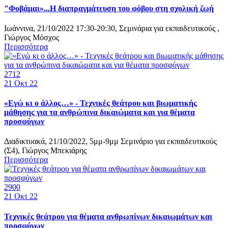
"Φοβάμαι»...Η διαπραγμάτευση του φόβου στη σχολική ζωή
Ιωάννινα, 21/10/2022 17:30-20:30, Σεμινάρια για εκπαιδευτικούς ,
Γιώργος Μόσχος
Περισσότερα
2712
21
Οκτ 22
«Εγώ κι ο άλλος…» - Τεχνικές θεάτρου και βιωματικής
μάθησης για τα ανθρώπινα δικαιώματα και για θέματα
προσφύγων
Διαδικτυακά, 21/10/2022, 5μμ-9μμ Σεμινάριο για εκπαιδευτικούς
(Σ4), Γιώργος Μπεκιάρης
Περισσότερα
2900
21
Οκτ 22
Τεχνικές θεάτρου για θέματα ανθρωπίνων δικαιωμάτων και
προσφύγων