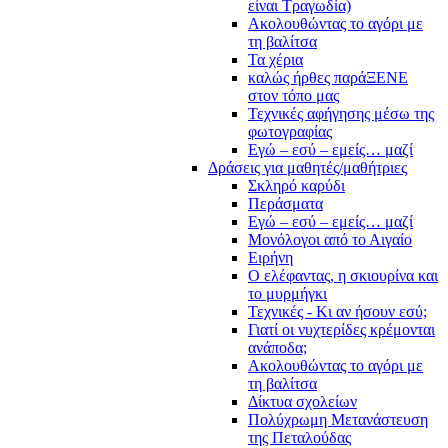
είναι Τραγωδία)
Ακολουθώντας το αγόρι με
τη βαλίτσα
Τα χέρια
καλώς ήρθες παράΞΕΝΕ
στον τόπο μας
Τεχνικές αφήγησης μέσω της
φωτογραφίας
Εγώ – εσύ – εμείς… μαζί
Δράσεις για μαθητές/μαθήτριες
Σκληρό καρύδι
Περάσματα
Εγώ – εσύ – εμείς… μαζί
Μονόλογοι από το Αιγαίο
Ειρήνη
Ο ελέφαντας, η σκιουρίνα και
το μυρμήγκι
Τεχνικές - Κι αν ήσουν εσύ;
Γιατί οι νυχτερίδες κρέμονται
ανάποδα;
Ακολουθώντας το αγόρι με
τη βαλίτσα
Δίκτυα σχολείων
Πολύχρωμη Μετανάστευση
της Πεταλούδας