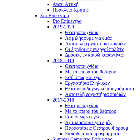
Ανατ. Αττική
Ηράκλειο Κρήτης
Στο Επίκεντρο
Στο Επίκεντρο
2019-2020
Θεατροπαιχνίδια
Ας μιλήσουμε για εμάς
Αυτοτελή εργαστήρια παιδιών
Οι έφηβοι ως ενεργοί πολίτες
Δράσεις εν καιρώ καραντίνας
2018-2019
Θεατροπαιχνίδια
Με τα φτερά του θεάτρου
Εσύ όπως και εγώ
Εργαστήρια Ενηλίκων
Θεατροπαιδαγωγικά προγράμματα
Αυτοτελή εργαστήρια παιδιών
2017-2018
Θεατροπαιχνίδια
Με τα φτερά του θεάτρου
Εσύ όπως κι εγώ
Ας μιλήσουμε για εμάς
Παραστάσεις Θεάτρου Φόρουμ
Εκπαιδευτικά προγράμματα
Summer Camp στο Επίκεντρο