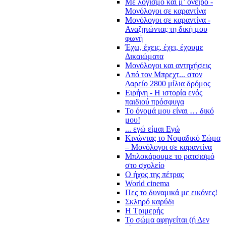
Με λογισμό και μ’ όνειρο -
Μονόλογοι σε καραντίνα
Μονόλογοι σε καραντίνα -
Αναζητώντας τη δική μου
φωνή
Έχω, έχεις, έχει, έχουμε
Δικαιώματα
Μονόλογοι και αντηχήσεις
Από τον Μπρεχτ... στον
Δαρείο 2800 μίλια δρόμος
Ειρήνη - Η ιστορία ενός
παιδιού πρόσφυγα
Το όνομά μου είναι … δικό
μου!
... εγώ είμαι Εγώ
Κινώντας το Νομαδικό Σώμα
– Μονόλογοι σε καραντίνα
Μπλοκάρουμε το ρατσισμό
στο σχολείο
Ο ήχος της πέτρας
World cinema
Πες το δυναμικά με εικόνες!
Σκληρό καρύδι
Η Τριμερής
Το σώμα αφηγείται (ή Δεν