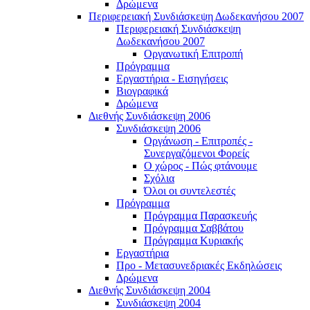
Δρώμενα
Περιφερειακή Συνδιάσκεψη Δωδεκανήσου 2007
Περιφερειακή Συνδιάσκεψη
Δωδεκανήσου 2007
Οργανωτική Επιτροπή
Πρόγραμμα
Εργαστήρια - Εισηγήσεις
Βιογραφικά
Δρώμενα
Διεθνής Συνδιάσκεψη 2006
Συνδιάσκεψη 2006
Οργάνωση - Επιτροπές -
Συνεργαζόμενοι Φορείς
Ο χώρος - Πώς φτάνουμε
Σχόλια
Όλοι οι συντελεστές
Πρόγραμμα
Πρόγραμμα Παρασκευής
Πρόγραμμα Σαββάτου
Πρόγραμμα Κυριακής
Εργαστήρια
Προ - Μετασυνεδριακές Εκδηλώσεις
Δρώμενα
Διεθνής Συνδιάσκεψη 2004
Συνδιάσκεψη 2004