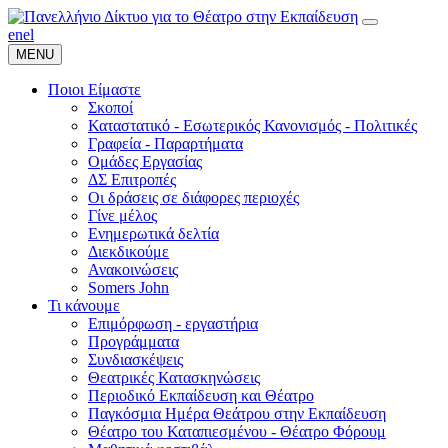
en
el
MENU
Ποιοι Είμαστε
Σκοποί
Καταστατικό - Εσωτερικός Κανονισμός - Πολιτικές
Γραφεία - Παραρτήματα
Ομάδες Εργασίας
ΔΣ Επιτροπές
Οι δράσεις σε διάφορες περιοχές
Γίνε μέλος
Ενημερωτικά δελτία
Διεκδικούμε
Ανακοινώσεις
Somers John
Τι κάνουμε
Επιμόρφωση - εργαστήρια
Προγράμματα
Συνδιασκέψεις
Θεατρικές Κατασκηνώσεις
Περιοδικό Εκπαίδευση και Θέατρο
Παγκόσμια Ημέρα Θεάτρου στην Εκπαίδευση
Θέατρο του Καταπιεσμένου - Θέατρο Φόρουμ