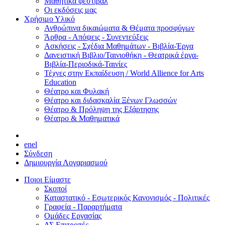
Μαθητικά φεστιβάλ
Οι εκδόσεις μας
Χρήσιμο Υλικό
Ανθρώπινα δικαιώματα & Θέματα προσφύγων
Άρθρα - Απόψεις - Συνεντεύξεις
Ασκήσεις - Σχέδια Μαθημάτων - Βιβλία-Έργα
Δανειστική Βιβλιο/Ταινιοθήκη - Θεατρικά έργα-
Βιβλία-Περιοδικά-Ταινίες
Τέχνες στην Εκπαίδευση / World Allience for Arts
Education
Θέατρο και Φυλακή
Θέατρο και διδασκαλία Ξένων Γλωσσών
Θέατρο & Πρόληψη της Εξάρτησης
Θέατρο & Μαθηματικά
en
el
Σύνδεση
Δημιουργία Λογαριασμού
Ποιοι Είμαστε
Σκοποί
Καταστατικό - Εσωτερικός Κανονισμός - Πολιτικές
Γραφεία - Παραρτήματα
Ομάδες Εργασίας
ΔΣ Επιτροπές