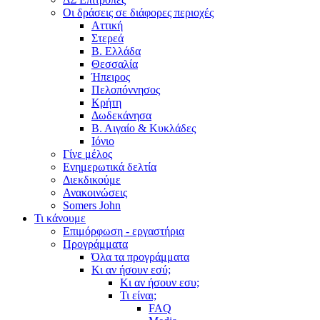
Οι δράσεις σε διάφορες περιοχές
Αττική
Στερεά
Β. Ελλάδα
Θεσσαλία
Ήπειρος
Πελοπόννησος
Κρήτη
Δωδεκάνησα
Β. Αιγαίο & Κυκλάδες
Ιόνιο
Γίνε μέλος
Ενημερωτικά δελτία
Διεκδικούμε
Ανακοινώσεις
Somers John
Τι κάνουμε
Επιμόρφωση - εργαστήρια
Προγράμματα
Όλα τα προγράμματα
Κι αν ήσουν εσύ;
Κι αν ήσουν εσυ;
Τι είναι;
FAQ