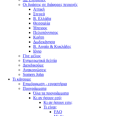
Οι δράσεις σε διάφορες περιοχές
Αττική
Στερεά
Β. Ελλάδα
Θεσσαλία
Ήπειρος
Πελοπόννησος
Κρήτη
Δωδεκάνησα
Β. Αιγαίο & Κυκλάδες
Ιόνιο
Γίνε μέλος
Ενημερωτικά δελτία
Διεκδικούμε
Ανακοινώσεις
Somers John
Τι κάνουμε
Επιμόρφωση - εργαστήρια
Προγράμματα
Όλα τα προγράμματα
Κι αν ήσουν εσύ;
Κι αν ήσουν εσυ;
Τι είναι;
FAQ