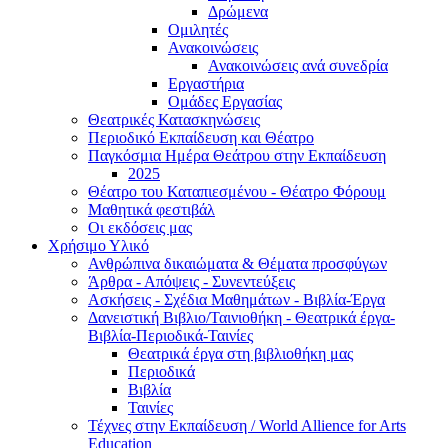
Δρώμενα
Ομιλητές
Ανακοινώσεις
Ανακοινώσεις ανά συνεδρία
Εργαστήρια
Ομάδες Εργασίας
Θεατρικές Κατασκηνώσεις
Περιοδικό Εκπαίδευση και Θέατρο
Παγκόσμια Ημέρα Θεάτρου στην Εκπαίδευση
2025
Θέατρο του Καταπιεσμένου - Θέατρο Φόρουμ
Μαθητικά φεστιβάλ
Οι εκδόσεις μας
Χρήσιμο Υλικό
Ανθρώπινα δικαιώματα & Θέματα προσφύγων
Άρθρα - Απόψεις - Συνεντεύξεις
Ασκήσεις - Σχέδια Μαθημάτων - Βιβλία-Έργα
Δανειστική Βιβλιο/Ταινιοθήκη - Θεατρικά έργα-
Βιβλία-Περιοδικά-Ταινίες
Θεατρικά έργα στη βιβλιοθήκη μας
Περιοδικά
Βιβλία
Ταινίες
Τέχνες στην Εκπαίδευση / World Allience for Arts
Education