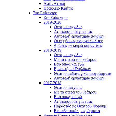
Ανατ. Αττική
Ηράκλειο Κρήτης
Στο Επίκεντρο
Στο Επίκεντρο
2019-2020
Θεατροπαιχνίδια
Ας μιλήσουμε για εμάς
Αυτοτελή εργαστήρια παιδιών
Οι έφηβοι ως ενεργοί πολίτες
Δράσεις εν καιρώ καραντίνας
2018-2019
Θεατροπαιχνίδια
Με τα φτερά του θεάτρου
Εσύ όπως και εγώ
Εργαστήρια Ενηλίκων
Θεατροπαιδαγωγικά προγράμματα
Αυτοτελή εργαστήρια παιδιών
2017-2018
Θεατροπαιχνίδια
Με τα φτερά του θεάτρου
Εσύ όπως κι εγώ
Ας μιλήσουμε για εμάς
Παραστάσεις Θεάτρου Φόρουμ
Εκπαιδευτικά προγράμματα
Summer Camp στο Επίκεντρο