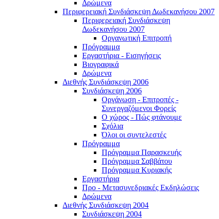
Δρώμενα
Περιφερειακή Συνδιάσκεψη Δωδεκανήσου 2007
Περιφερειακή Συνδιάσκεψη
Δωδεκανήσου 2007
Οργανωτική Επιτροπή
Πρόγραμμα
Εργαστήρια - Εισηγήσεις
Βιογραφικά
Δρώμενα
Διεθνής Συνδιάσκεψη 2006
Συνδιάσκεψη 2006
Οργάνωση - Επιτροπές -
Συνεργαζόμενοι Φορείς
Ο χώρος - Πώς φτάνουμε
Σχόλια
Όλοι οι συντελεστές
Πρόγραμμα
Πρόγραμμα Παρασκευής
Πρόγραμμα Σαββάτου
Πρόγραμμα Κυριακής
Εργαστήρια
Προ - Μετασυνεδριακές Εκδηλώσεις
Δρώμενα
Διεθνής Συνδιάσκεψη 2004
Συνδιάσκεψη 2004