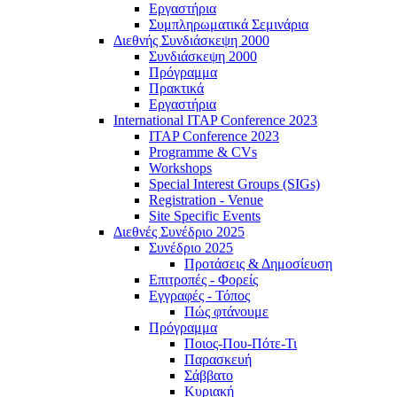
Εργαστήρια
Συμπληρωματικά Σεμινάρια
Διεθνής Συνδιάσκεψη 2000
Συνδιάσκεψη 2000
Πρόγραμμα
Πρακτικά
Εργαστήρια
International ITAP Conference 2023
ITAP Conference 2023
Programme & CVs
Workshops
Special Interest Groups (SIGs)
Registration - Venue
Site Specific Events
Διεθνές Συνέδριο 2025
Συνέδριο 2025
Προτάσεις & Δημοσίευση
Επιτροπές - Φορείς
Εγγραφές - Τόπος
Πώς φτάνουμε
Πρόγραμμα
Ποιος-Που-Πότε-Τι
Παρασκευή
Σάββατο
Κυριακή