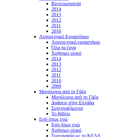
Βιντεομουσεία
2014
2013
2012
2011
2010
Λογοτεχνικό Εργαστήριο
Λογοτεχνικό εργαστήριο
Όλα τα έργα
Χρήσιμο υλικό
2014
2013
2012
2011
2010
2009
Μονόλογοι από τη Γάζα
Μονόλογοι από τη Γάζα
Δράσεις στην Ελλάδα
Συνεργαζόμενοι
To βιβλίο
Εσύ όπως εγώ
Εσύ όπως εγώ
Χρήσιμο υλικό
Συνεργασία με το ΚΕΔΑ