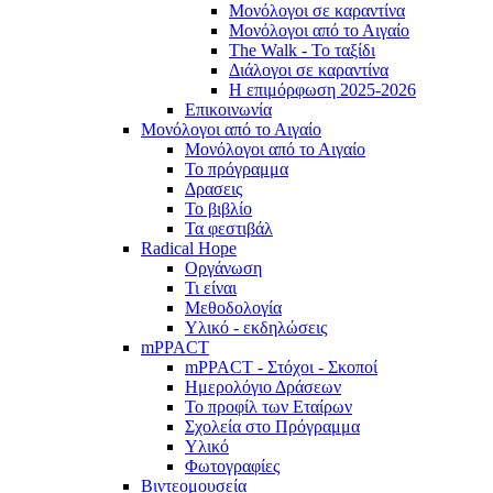
Μονόλογοι σε καραντίνα
Μονόλογοι από το Αιγαίο
The Walk - Το ταξίδι
Διάλογοι σε καραντίνα
Η επιμόρφωση 2025-2026
Επικοινωνία
Μονόλογοι από το Αιγαίο
Μονόλογοι από το Αιγαίο
Το πρόγραμμα
Δρασεις
Το βιβλίο
Τα φεστιβάλ
Radical Hope
Οργάνωση
Τι είναι
Μεθοδολογία
Υλικό - εκδηλώσεις
mPPACT
mPPACT - Στόχοι - Σκοποί
Ημερολόγιο Δράσεων
Το προφίλ των Εταίρων
Σχολεία στο Πρόγραμμα
Υλικό
Φωτογραφίες
Βιντεομουσεία