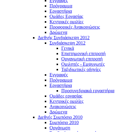
Εγγραφές
Πρόγραμμα
Εργαστήρια
Ομάδες Εργασίας
Κεντρικές ομιλίες
Προφορικές Ανακοινώσεις
Δρώμενα
Διεθνής Συνδιάσκεψη 2012
Συνδιάσκεψη 2012
Γενικά
Επιστημονική επιτροπή
Οργανωτική επιτροπή
Ομιλητές - Εμψυχωτές
Ταξιδιωτικές οδηγίες
Εγγραφές
Πρόγραμμα
Εργαστήρια
Προσυνεδριακά εργαστήρια
Ομάδες εργασίας
Κεντρικές ομιλίες
Ανακοινώσεις
Δρώμενα
Διεθνές Συμπόσιο 2010
Συμπόσιο 2010
Οργάνωση