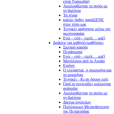
είναι Τραγωδία)
Ακολουθώντας το αγόρι με
τη βαλίτσα
Τα χέρια
καλώς ήρθες παράΞΕΝΕ
στον τόπο μας
Τεχνικές αφήγησης μέσω της
φωτογραφίας
Εγώ – εσύ – εμείς… μαζί
Δράσεις για μαθητές/μαθήτριες
Σκληρό καρύδι
Περάσματα
Εγώ – εσύ – εμείς… μαζί
Μονόλογοι από το Αιγαίο
Ειρήνη
Ο ελέφαντας, η σκιουρίνα και
το μυρμήγκι
Τεχνικές - Κι αν ήσουν εσύ;
Γιατί οι νυχτερίδες κρέμονται
ανάποδα;
Ακολουθώντας το αγόρι με
τη βαλίτσα
Δίκτυα σχολείων
Πολύχρωμη Μετανάστευση
της Πεταλούδας