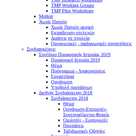
TMP Working Groups
TMP Pilot Workshops
Moltoir
Χωρίς Πατρόν
Χωρίς Πατρόν αρχική
Εκπαίδευση στελεχών
Δράσεις σε σχολεία
Οργανωτικές - παιδαγωγικές συναντήσεις
Συνδιασκέψεις
Συνέδριο Προφορικής Ιστορίας 2019
Προφορική Ιστορία 2019
Θέμα
Πρόγραμμα - Ανακοινώσεις
Εργαστήρια
Οργάνωση
Υποβολή προτάσεων
Διεθνής Συνδιάσκεψη 2018
Συνδιάσκεψη 2018
Θέμα
Οργάνωση-Επιτροπές-
Συνεργαζόμενοι Φορείς
Ομιλητές - Εμψυχωτές
Προτάσεις
Ταξιδιωτικές Οδηγίες