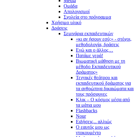
Media
Ομάδα
Απολογισμοί
Σχολεία στο πρόγραμμα
Χρήσιμο υλικό
Δράσεις
Σεμινάρια εκπαιδευτικών
«κι αν ήσουν εσύ;» - στόχοι,
μεθοδολογία, δράσεις
Εγώ και ο άλλος…
Πατάμε γερά!
Βιωματική μάθηση με τη
μέθοδο Εκπαιδευτικού
Δράματος»
Τεχνικές θεάτρου και
εκπαιδευτικού δράματος για
τα ανθρώπινα δικαιώματα και
τους πρόσφυγες
Κλικ – Ο κόσμος μέσα από
τα μάτια μου
Flashbacks
Nour
Ειδήσεις... αλλιώς
Ο εαυτός μου ως
ντοκουμέντο