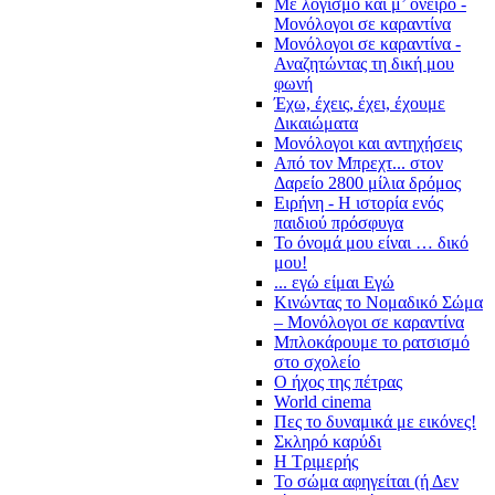
Με λογισμό και μ’ όνειρο -
Μονόλογοι σε καραντίνα
Μονόλογοι σε καραντίνα -
Αναζητώντας τη δική μου
φωνή
Έχω, έχεις, έχει, έχουμε
Δικαιώματα
Μονόλογοι και αντηχήσεις
Από τον Μπρεχτ... στον
Δαρείο 2800 μίλια δρόμος
Ειρήνη - Η ιστορία ενός
παιδιού πρόσφυγα
Το όνομά μου είναι … δικό
μου!
... εγώ είμαι Εγώ
Κινώντας το Νομαδικό Σώμα
– Μονόλογοι σε καραντίνα
Μπλοκάρουμε το ρατσισμό
στο σχολείο
Ο ήχος της πέτρας
World cinema
Πες το δυναμικά με εικόνες!
Σκληρό καρύδι
Η Τριμερής
Το σώμα αφηγείται (ή Δεν