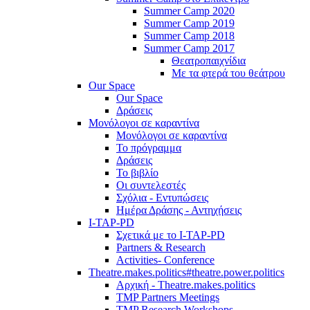
Summer Camp 2020
Summer Camp 2019
Summer Camp 2018
Summer Camp 2017
Θεατροπαιχνίδια
Με τα φτερά του θεάτρου
Our Space
Our Space
Δράσεις
Μονόλογοι σε καραντίνα
Μονόλογοι σε καραντίνα
Το πρόγραμμα
Δράσεις
Το βιβλίο
Οι συντελεστές
Σχόλια - Εντυπώσεις
Ημέρα Δράσης - Αντηχήσεις
I-TAP-PD
Σχετικά με το I-TAP-PD
Partners & Research
Activities- Conference
Theatre.makes.politics#theatre.power.politics
Αρχική - Theatre.makes.politics
TMP Partners Meetings
TMP Research Workshops