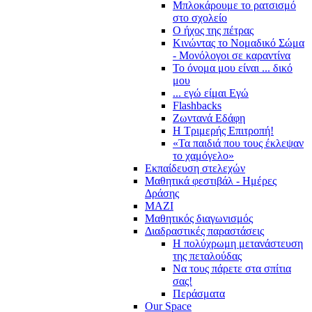
Μπλοκάρουμε το ρατσισμό
στο σχολείο
Ο ήχος της πέτρας
Κινώντας το Νομαδικό Σώμα
- Μονόλογοι σε καραντίνα
Το όνομα μου είναι ... δικό
μου
... εγώ είμαι Εγώ
Flashbacks
Ζωντανά Εδάφη
Η Τριμερής Επιτροπή!
«Τα παιδιά που τους έκλεψαν
το χαμόγελο»
Εκπαίδευση στελεχών
Μαθητικά φεστιβάλ - Ημέρες
Δράσης
ΜΑΖΙ
Μαθητικός διαγωνισμός
Διαδραστικές παραστάσεις
Η πολύχρωμη μετανάστευση
της πεταλούδας
Να τους πάρετε στα σπίτια
σας!
Περάσματα
Our Space