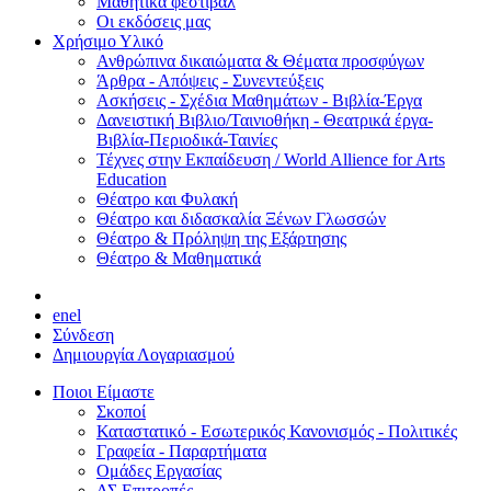
Μαθητικά φεστιβάλ
Οι εκδόσεις μας
Χρήσιμο Υλικό
Ανθρώπινα δικαιώματα & Θέματα προσφύγων
Άρθρα - Απόψεις - Συνεντεύξεις
Ασκήσεις - Σχέδια Μαθημάτων - Βιβλία-Έργα
Δανειστική Βιβλιο/Ταινιοθήκη - Θεατρικά έργα-
Βιβλία-Περιοδικά-Ταινίες
Τέχνες στην Εκπαίδευση / World Allience for Arts
Education
Θέατρο και Φυλακή
Θέατρο και διδασκαλία Ξένων Γλωσσών
Θέατρο & Πρόληψη της Εξάρτησης
Θέατρο & Μαθηματικά
en
el
Σύνδεση
Δημιουργία Λογαριασμού
Ποιοι Είμαστε
Σκοποί
Καταστατικό - Εσωτερικός Κανονισμός - Πολιτικές
Γραφεία - Παραρτήματα
Ομάδες Εργασίας
ΔΣ Επιτροπές