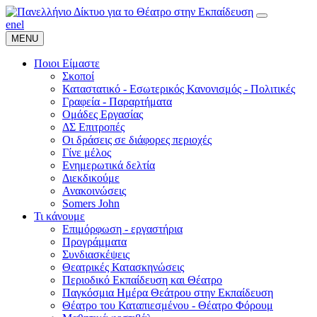
en
el
MENU
Ποιοι Είμαστε
Σκοποί
Καταστατικό - Εσωτερικός Κανονισμός - Πολιτικές
Γραφεία - Παραρτήματα
Ομάδες Εργασίας
ΔΣ Επιτροπές
Οι δράσεις σε διάφορες περιοχές
Γίνε μέλος
Ενημερωτικά δελτία
Διεκδικούμε
Ανακοινώσεις
Somers John
Τι κάνουμε
Επιμόρφωση - εργαστήρια
Προγράμματα
Συνδιασκέψεις
Θεατρικές Κατασκηνώσεις
Περιοδικό Εκπαίδευση και Θέατρο
Παγκόσμια Ημέρα Θεάτρου στην Εκπαίδευση
Θέατρο του Καταπιεσμένου - Θέατρο Φόρουμ