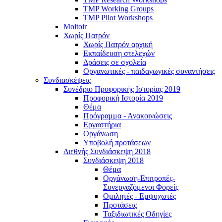
TMP Working Groups
TMP Pilot Workshops
Moltoir
Χωρίς Πατρόν
Χωρίς Πατρόν αρχική
Εκπαίδευση στελεχών
Δράσεις σε σχολεία
Οργανωτικές - παιδαγωγικές συναντήσεις
Συνδιασκέψεις
Συνέδριο Προφορικής Ιστορίας 2019
Προφορική Ιστορία 2019
Θέμα
Πρόγραμμα - Ανακοινώσεις
Εργαστήρια
Οργάνωση
Υποβολή προτάσεων
Διεθνής Συνδιάσκεψη 2018
Συνδιάσκεψη 2018
Θέμα
Οργάνωση-Επιτροπές-
Συνεργαζόμενοι Φορείς
Ομιλητές - Εμψυχωτές
Προτάσεις
Ταξιδιωτικές Οδηγίες