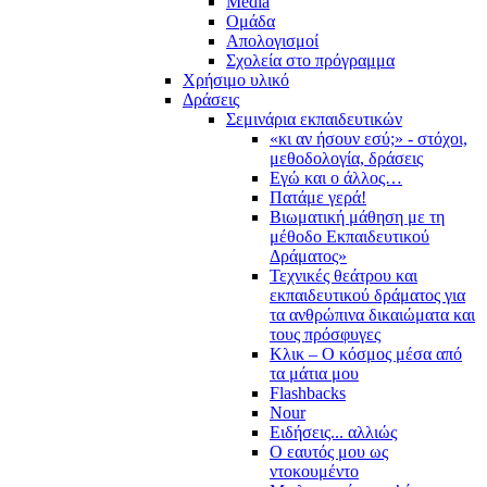
Media
Ομάδα
Απολογισμοί
Σχολεία στο πρόγραμμα
Χρήσιμο υλικό
Δράσεις
Σεμινάρια εκπαιδευτικών
«κι αν ήσουν εσύ;» - στόχοι,
μεθοδολογία, δράσεις
Εγώ και ο άλλος…
Πατάμε γερά!
Βιωματική μάθηση με τη
μέθοδο Εκπαιδευτικού
Δράματος»
Τεχνικές θεάτρου και
εκπαιδευτικού δράματος για
τα ανθρώπινα δικαιώματα και
τους πρόσφυγες
Κλικ – Ο κόσμος μέσα από
τα μάτια μου
Flashbacks
Nour
Ειδήσεις... αλλιώς
Ο εαυτός μου ως
ντοκουμέντο