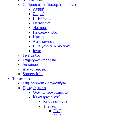
Οι δράσεις σε διάφορες περιοχές
Αττική
Στερεά
Β. Ελλάδα
Θεσσαλία
Ήπειρος
Πελοπόννησος
Κρήτη
Δωδεκάνησα
Β. Αιγαίο & Κυκλάδες
Ιόνιο
Γίνε μέλος
Ενημερωτικά δελτία
Διεκδικούμε
Ανακοινώσεις
Somers John
Τι κάνουμε
Επιμόρφωση - εργαστήρια
Προγράμματα
Όλα τα προγράμματα
Κι αν ήσουν εσύ;
Κι αν ήσουν εσυ;
Τι είναι;
FAQ