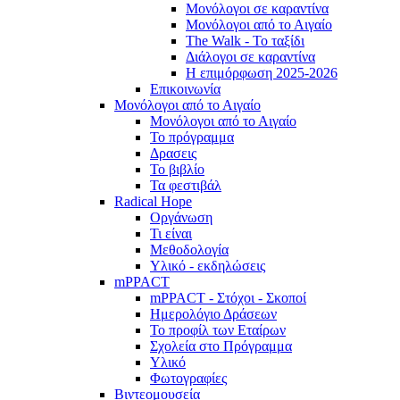
Μονόλογοι σε καραντίνα
Μονόλογοι από το Αιγαίο
The Walk - Το ταξίδι
Διάλογοι σε καραντίνα
Η επιμόρφωση 2025-2026
Επικοινωνία
Μονόλογοι από το Αιγαίο
Μονόλογοι από το Αιγαίο
Το πρόγραμμα
Δρασεις
Το βιβλίο
Τα φεστιβάλ
Radical Hope
Οργάνωση
Τι είναι
Μεθοδολογία
Υλικό - εκδηλώσεις
mPPACT
mPPACT - Στόχοι - Σκοποί
Ημερολόγιο Δράσεων
Το προφίλ των Εταίρων
Σχολεία στο Πρόγραμμα
Υλικό
Φωτογραφίες
Βιντεομουσεία