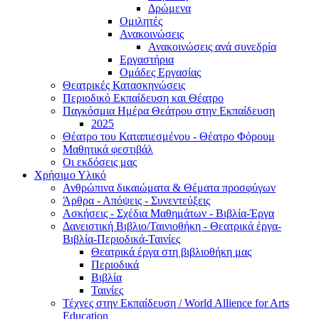
Δρώμενα
Ομιλητές
Ανακοινώσεις
Ανακοινώσεις ανά συνεδρία
Εργαστήρια
Ομάδες Εργασίας
Θεατρικές Κατασκηνώσεις
Περιοδικό Εκπαίδευση και Θέατρο
Παγκόσμια Ημέρα Θεάτρου στην Εκπαίδευση
2025
Θέατρο του Καταπιεσμένου - Θέατρο Φόρουμ
Μαθητικά φεστιβάλ
Οι εκδόσεις μας
Χρήσιμο Υλικό
Ανθρώπινα δικαιώματα & Θέματα προσφύγων
Άρθρα - Απόψεις - Συνεντεύξεις
Ασκήσεις - Σχέδια Μαθημάτων - Βιβλία-Έργα
Δανειστική Βιβλιο/Ταινιοθήκη - Θεατρικά έργα-
Βιβλία-Περιοδικά-Ταινίες
Θεατρικά έργα στη βιβλιοθήκη μας
Περιοδικά
Βιβλία
Ταινίες
Τέχνες στην Εκπαίδευση / World Allience for Arts
Education