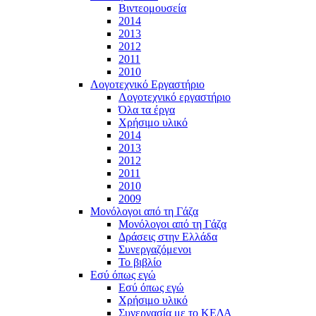
Βιντεομουσεία
2014
2013
2012
2011
2010
Λογοτεχνικό Εργαστήριο
Λογοτεχνικό εργαστήριο
Όλα τα έργα
Χρήσιμο υλικό
2014
2013
2012
2011
2010
2009
Μονόλογοι από τη Γάζα
Μονόλογοι από τη Γάζα
Δράσεις στην Ελλάδα
Συνεργαζόμενοι
To βιβλίο
Εσύ όπως εγώ
Εσύ όπως εγώ
Χρήσιμο υλικό
Συνεργασία με το ΚΕΔΑ