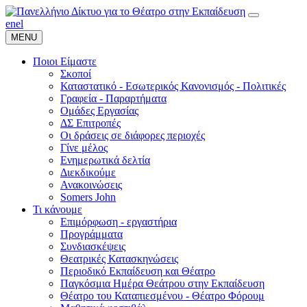
en
el
MENU
Ποιοι Είμαστε
Σκοποί
Καταστατικό - Εσωτερικός Κανονισμός - Πολιτικές
Γραφεία - Παραρτήματα
Ομάδες Εργασίας
ΔΣ Επιτροπές
Οι δράσεις σε διάφορες περιοχές
Γίνε μέλος
Ενημερωτικά δελτία
Διεκδικούμε
Ανακοινώσεις
Somers John
Τι κάνουμε
Επιμόρφωση - εργαστήρια
Προγράμματα
Συνδιασκέψεις
Θεατρικές Κατασκηνώσεις
Περιοδικό Εκπαίδευση και Θέατρο
Παγκόσμια Ημέρα Θεάτρου στην Εκπαίδευση
Θέατρο του Καταπιεσμένου - Θέατρο Φόρουμ