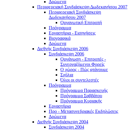
Δρώμενα
Περιφερειακή Συνδιάσκεψη Δωδεκανήσου 2007
Περιφερειακή Συνδιάσκεψη
Δωδεκανήσου 2007
Οργανωτική Επιτροπή
Πρόγραμμα
Εργαστήρια - Εισηγήσεις
Βιογραφικά
Δρώμενα
Διεθνής Συνδιάσκεψη 2006
Συνδιάσκεψη 2006
Οργάνωση - Επιτροπές -
Συνεργαζόμενοι Φορείς
Ο χώρος - Πώς φτάνουμε
Σχόλια
Όλοι οι συντελεστές
Πρόγραμμα
Πρόγραμμα Παρασκευής
Πρόγραμμα Σαββάτου
Πρόγραμμα Κυριακής
Εργαστήρια
Προ - Μετασυνεδριακές Εκδηλώσεις
Δρώμενα
Διεθνής Συνδιάσκεψη 2004
Συνδιάσκεψη 2004