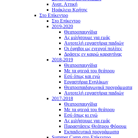
Ανατ. Αττική
Ηράκλειο Κρήτης
Στο Επίκεντρο
Στο Επίκεντρο
2019-2020
Θεατροπαιχνίδια
Ας μιλήσουμε για εμάς
Αυτοτελή εργαστήρια παιδιών
Οι έφηβοι ως ενεργοί πολίτες
Δράσεις εν καιρώ καραντίνας
2018-2019
Θεατροπαιχνίδια
Με τα φτερά του θεάτρου
Εσύ όπως και εγώ
Εργαστήρια Ενηλίκων
Θεατροπαιδαγωγικά προγράμματα
Αυτοτελή εργαστήρια παιδιών
2017-2018
Θεατροπαιχνίδια
Με τα φτερά του θεάτρου
Εσύ όπως κι εγώ
Ας μιλήσουμε για εμάς
Παραστάσεις Θεάτρου Φόρουμ
Εκπαιδευτικά προγράμματα
Summer Camp στο Επίκεντρο