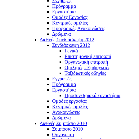
Εγγραφές
Πρόγραμμα
Εργαστήρια
Ομάδες Εργασίας
Κεντρικές ομιλίες
Προφορικές Ανακοινώσεις
Δρώμενα
Διεθνής Συνδιάσκεψη 2012
Συνδιάσκεψη 2012
Γενικά
Επιστημονική επιτροπή
Οργανωτική επιτροπή
Ομιλητές - Εμψυχωτές
Ταξιδιωτικές οδηγίες
Εγγραφές
Πρόγραμμα
Εργαστήρια
Προσυνεδριακά εργαστήρια
Ομάδες εργασίας
Κεντρικές ομιλίες
Ανακοινώσεις
Δρώμενα
Διεθνές Συμπόσιο 2010
Συμπόσιο 2010
Οργάνωση