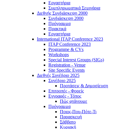
Εργαστήρια
Συμπληρωματικά Σεμινάρια
Διεθνής Συνδιάσκεψη 2000
Συνδιάσκεψη 2000
Πρόγραμμα
Πρακτικά
Εργαστήρια
International ITAP Conference 2023
ITAP Conference 2023
Programme & CVs
Workshops
Special Interest Groups (SIGs)
Registration - Venue
Site Specific Events
Διεθνές Συνέδριο 2025
Συνέδριο 2025
Προτάσεις & Δημοσίευση
Επιτροπές - Φορείς
Εγγραφές - Τόπος
Πώς φτάνουμε
Πρόγραμμα
Ποιος-Που-Πότε-Τι
Παρασκευή
Σάββατο
Κυριακή