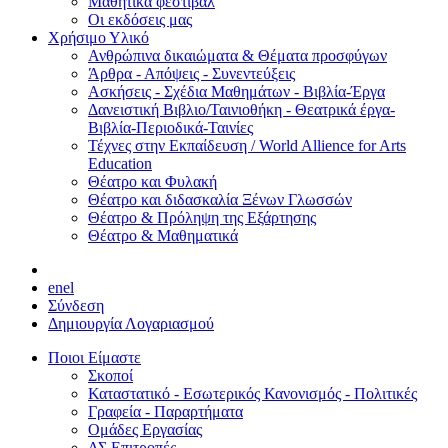
Μαθητικά φεστιβάλ
Οι εκδόσεις μας
Χρήσιμο Υλικό
Ανθρώπινα δικαιώματα & Θέματα προσφύγων
Άρθρα - Απόψεις - Συνεντεύξεις
Ασκήσεις - Σχέδια Μαθημάτων - Βιβλία-Έργα
Δανειστική Βιβλιο/Ταινιοθήκη - Θεατρικά έργα-
Βιβλία-Περιοδικά-Ταινίες
Τέχνες στην Εκπαίδευση / World Allience for Arts
Education
Θέατρο και Φυλακή
Θέατρο και διδασκαλία Ξένων Γλωσσών
Θέατρο & Πρόληψη της Εξάρτησης
Θέατρο & Μαθηματικά
en
el
Σύνδεση
Δημιουργία Λογαριασμού
Ποιοι Είμαστε
Σκοποί
Καταστατικό - Εσωτερικός Κανονισμός - Πολιτικές
Γραφεία - Παραρτήματα
Ομάδες Εργασίας
ΔΣ Επιτροπές