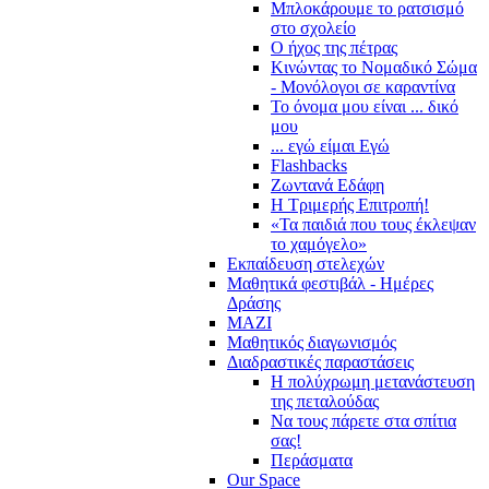
Μπλοκάρουμε το ρατσισμό
στο σχολείο
Ο ήχος της πέτρας
Κινώντας το Νομαδικό Σώμα
- Μονόλογοι σε καραντίνα
Το όνομα μου είναι ... δικό
μου
... εγώ είμαι Εγώ
Flashbacks
Ζωντανά Εδάφη
Η Τριμερής Επιτροπή!
«Τα παιδιά που τους έκλεψαν
το χαμόγελο»
Εκπαίδευση στελεχών
Μαθητικά φεστιβάλ - Ημέρες
Δράσης
ΜΑΖΙ
Μαθητικός διαγωνισμός
Διαδραστικές παραστάσεις
Η πολύχρωμη μετανάστευση
της πεταλούδας
Να τους πάρετε στα σπίτια
σας!
Περάσματα
Our Space