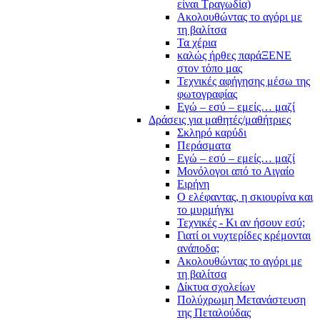
είναι Τραγωδία)
Ακολουθώντας το αγόρι με
τη βαλίτσα
Τα χέρια
καλώς ήρθες παράΞΕΝΕ
στον τόπο μας
Τεχνικές αφήγησης μέσω της
φωτογραφίας
Εγώ – εσύ – εμείς… μαζί
Δράσεις για μαθητές/μαθήτριες
Σκληρό καρύδι
Περάσματα
Εγώ – εσύ – εμείς… μαζί
Μονόλογοι από το Αιγαίο
Ειρήνη
Ο ελέφαντας, η σκιουρίνα και
το μυρμήγκι
Τεχνικές - Κι αν ήσουν εσύ;
Γιατί οι νυχτερίδες κρέμονται
ανάποδα;
Ακολουθώντας το αγόρι με
τη βαλίτσα
Δίκτυα σχολείων
Πολύχρωμη Μετανάστευση
της Πεταλούδας