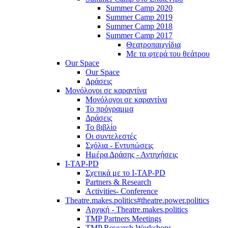
Summer Camp 2020
Summer Camp 2019
Summer Camp 2018
Summer Camp 2017
Θεατροπαιχνίδια
Με τα φτερά του θεάτρου
Our Space
Our Space
Δράσεις
Μονόλογοι σε καραντίνα
Μονόλογοι σε καραντίνα
Το πρόγραμμα
Δράσεις
Το βιβλίο
Οι συντελεστές
Σχόλια - Εντυπώσεις
Ημέρα Δράσης - Αντηχήσεις
I-TAP-PD
Σχετικά με το I-TAP-PD
Partners & Research
Activities- Conference
Theatre.makes.politics#theatre.power.politics
Αρχική - Theatre.makes.politics
TMP Partners Meetings
TMP Research Workshops