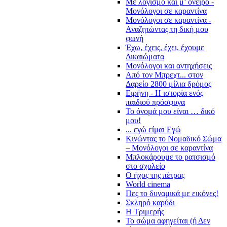
Με λογισμό και μ’ όνειρο -
Μονόλογοι σε καραντίνα
Μονόλογοι σε καραντίνα -
Αναζητώντας τη δική μου
φωνή
Έχω, έχεις, έχει, έχουμε
Δικαιώματα
Μονόλογοι και αντηχήσεις
Από τον Μπρεχτ... στον
Δαρείο 2800 μίλια δρόμος
Ειρήνη - Η ιστορία ενός
παιδιού πρόσφυγα
Το όνομά μου είναι … δικό
μου!
... εγώ είμαι Εγώ
Κινώντας το Νομαδικό Σώμα
– Μονόλογοι σε καραντίνα
Μπλοκάρουμε το ρατσισμό
στο σχολείο
Ο ήχος της πέτρας
World cinema
Πες το δυναμικά με εικόνες!
Σκληρό καρύδι
Η Τριμερής
Το σώμα αφηγείται (ή Δεν