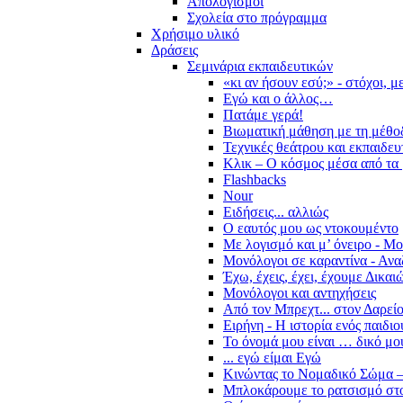
Απολογισμοί
Σχολεία στο πρόγραμμα
Χρήσιμο υλικό
Δράσεις
Σεμινάρια εκπαιδευτικών
«κι αν ήσουν εσύ;» - στόχοι, 
Εγώ και ο άλλος…
Πατάμε γερά!
Βιωματική μάθηση με τη μέθο
Τεχνικές θεάτρου και εκπαιδευ
Κλικ – Ο κόσμος μέσα από τα 
Flashbacks
Nour
Ειδήσεις... αλλιώς
Ο εαυτός μου ως ντοκουμέντο
Με λογισμό και μ’ όνειρο - Μ
Μονόλογοι σε καραντίνα - Ανα
Έχω, έχεις, έχει, έχουμε Δικα
Μονόλογοι και αντηχήσεις
Από τον Μπρεχτ... στον Δαρεί
Ειρήνη - Η ιστορία ενός παιδι
Το όνομά μου είναι … δικό μο
... εγώ είμαι Εγώ
Κινώντας το Νομαδικό Σώμα –
Μπλοκάρουμε το ρατσισμό στο