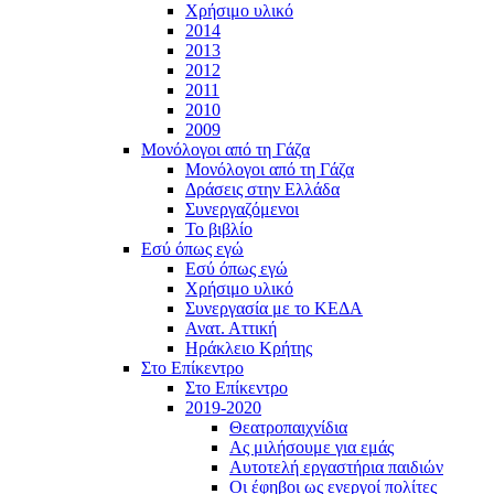
Χρήσιμο υλικό
2014
2013
2012
2011
2010
2009
Μονόλογοι από τη Γάζα
Μονόλογοι από τη Γάζα
Δράσεις στην Ελλάδα
Συνεργαζόμενοι
To βιβλίο
Εσύ όπως εγώ
Εσύ όπως εγώ
Χρήσιμο υλικό
Συνεργασία με το ΚΕΔΑ
Ανατ. Αττική
Ηράκλειο Κρήτης
Στο Επίκεντρο
Στο Επίκεντρο
2019-2020
Θεατροπαιχνίδια
Ας μιλήσουμε για εμάς
Αυτοτελή εργαστήρια παιδιών
Οι έφηβοι ως ενεργοί πολίτες