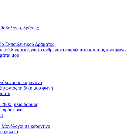
μεθοδολογία, δράσεις
δο Εκπαιδευτικού Δράματος»
τικού δράματος για τα ανθρώπινα δικαιώματα και τους πρόσφυγες
μάτια μου
ονόλογοι σε καραντίνα
ζητώντας τη δική μου φωνή
ιώματα
ο 2800 μίλια δρόμος
ού πρόσφυγα
υ!
 Μονόλογοι σε καραντίνα
 σχολείο