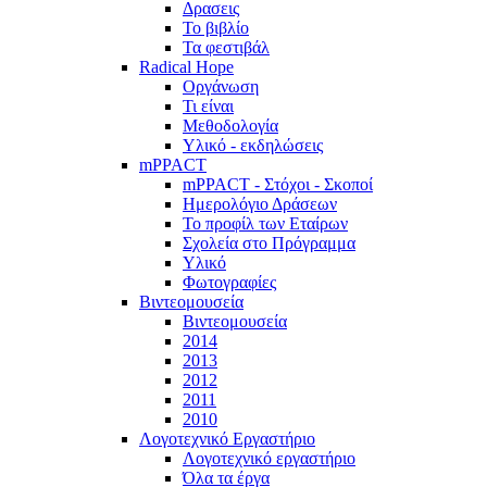
Δρασεις
Το βιβλίο
Τα φεστιβάλ
Radical Hope
Οργάνωση
Τι είναι
Μεθοδολογία
Υλικό - εκδηλώσεις
mPPACT
mPPACT - Στόχοι - Σκοποί
Ημερολόγιο Δράσεων
Το προφίλ των Εταίρων
Σχολεία στο Πρόγραμμα
Υλικό
Φωτογραφίες
Βιντεομουσεία
Βιντεομουσεία
2014
2013
2012
2011
2010
Λογοτεχνικό Εργαστήριο
Λογοτεχνικό εργαστήριο
Όλα τα έργα