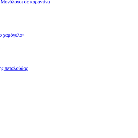
 Μονόλογοι σε καραντίνα
υ
το χαμόγελο»
ς
ης πεταλούδας
!