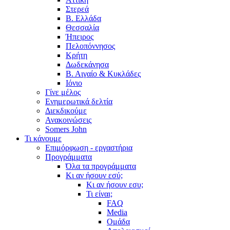
Στερεά
Β. Ελλάδα
Θεσσαλία
Ήπειρος
Πελοπόννησος
Κρήτη
Δωδεκάνησα
Β. Αιγαίο & Κυκλάδες
Ιόνιο
Γίνε μέλος
Ενημερωτικά δελτία
Διεκδικούμε
Ανακοινώσεις
Somers John
Τι κάνουμε
Επιμόρφωση - εργαστήρια
Προγράμματα
Όλα τα προγράμματα
Κι αν ήσουν εσύ;
Κι αν ήσουν εσυ;
Τι είναι;
FAQ
Media
Ομάδα