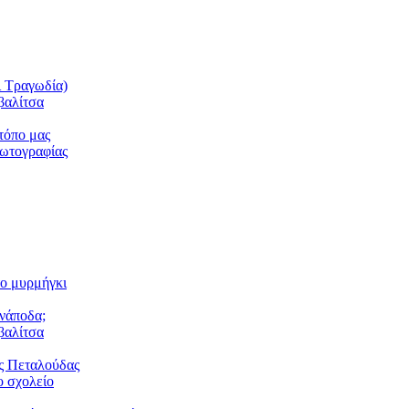
ι Τραγωδία)
βαλίτσα
τόπο μας
φωτογραφίας
το μυρμήγκι
ανάποδα;
βαλίτσα
ς Πεταλούδας
 σχολείο