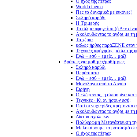
Ο ήχος της πέτρας
World cinema
Πες το δυναμικά με εικόνες!
Σκληρό καρύδι
Η Τριμερής
Το σώμα αφηγείται (ή Δεν είνα
Ακολουθώντας το αγόρι με τη 
Τα χέρια
καλώς ήρθες παράΞΕΝΕ στον 
Τεχνικές αφήγησης μέσω της 
Εγώ – εσύ – εμείς… μαζί
Δράσεις για μαθητές/μαθήτριες
Σκληρό καρύδι
Περάσματα
Εγώ – εσύ – εμείς… μαζί
Μονόλογοι από το Αιγαίο
Ειρήνη
Ο ελέφαντας, η σκιουρίνα και 
Τεχνικές - Κι αν ήσουν εσύ;
Γιατί οι νυχτερίδες κρέμονται 
Ακολουθώντας το αγόρι με τη 
Δίκτυα σχολείων
Πολύχρωμη Μετανάστευση τη
Μπλοκάρουμε το ρατσισμό στο
Ο ήχος της πέτρας