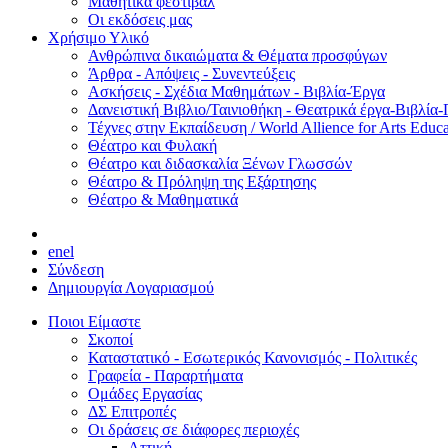
Μαθητικά φεστιβάλ
Οι εκδόσεις μας
Χρήσιμο Υλικό
Ανθρώπινα δικαιώματα & Θέματα προσφύγων
Άρθρα - Απόψεις - Συνεντεύξεις
Ασκήσεις - Σχέδια Μαθημάτων - Βιβλία-Έργα
Δανειστική Βιβλιο/Ταινιοθήκη - Θεατρικά έργα-Βιβλία-
Τέχνες στην Εκπαίδευση / World Allience for Arts Educa
Θέατρο και Φυλακή
Θέατρο και διδασκαλία Ξένων Γλωσσών
Θέατρο & Πρόληψη της Εξάρτησης
Θέατρο & Μαθηματικά
en
el
Σύνδεση
Δημιουργία Λογαριασμού
Ποιοι Είμαστε
Σκοποί
Καταστατικό - Εσωτερικός Κανονισμός - Πολιτικές
Γραφεία - Παραρτήματα
Ομάδες Εργασίας
ΔΣ Επιτροπές
Οι δράσεις σε διάφορες περιοχές
Αττική