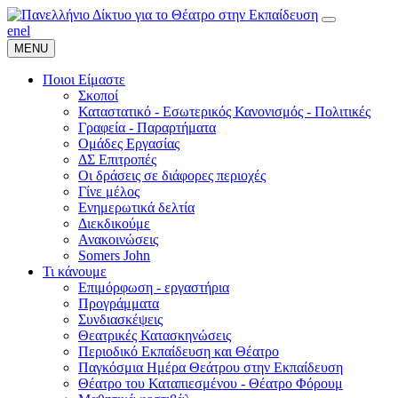
en
el
MENU
Ποιοι Είμαστε
Σκοποί
Καταστατικό - Εσωτερικός Κανονισμός - Πολιτικές
Γραφεία - Παραρτήματα
Ομάδες Εργασίας
ΔΣ Επιτροπές
Οι δράσεις σε διάφορες περιοχές
Γίνε μέλος
Ενημερωτικά δελτία
Διεκδικούμε
Ανακοινώσεις
Somers John
Τι κάνουμε
Επιμόρφωση - εργαστήρια
Προγράμματα
Συνδιασκέψεις
Θεατρικές Κατασκηνώσεις
Περιοδικό Εκπαίδευση και Θέατρο
Παγκόσμια Ημέρα Θεάτρου στην Εκπαίδευση
Θέατρο του Καταπιεσμένου - Θέατρο Φόρουμ