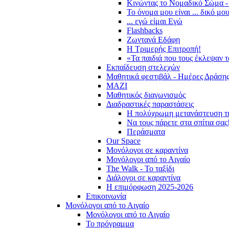
Κινώντας το Νομαδικό Σώμα -
Το όνομα μου είναι ... δικό μο
... εγώ είμαι Εγώ
Flashbacks
Ζωντανά Εδάφη
Η Τριμερής Επιτροπή!
«Τα παιδιά που τους έκλεψαν 
Εκπαίδευση στελεχών
Μαθητικά φεστιβάλ - Ημέρες Δράση
ΜΑΖΙ
Μαθητικός διαγωνισμός
Διαδραστικές παραστάσεις
Η πολύχρωμη μετανάστευση τ
Να τους πάρετε στα σπίτια σας
Περάσματα
Our Space
Μονόλογοι σε καραντίνα
Μονόλογοι από το Αιγαίο
The Walk - Το ταξίδι
Διάλογοι σε καραντίνα
Η επιμόρφωση 2025-2026
Επικοινωνία
Μονόλογοι από το Αιγαίο
Μονόλογοι από το Αιγαίο
Το πρόγραμμα