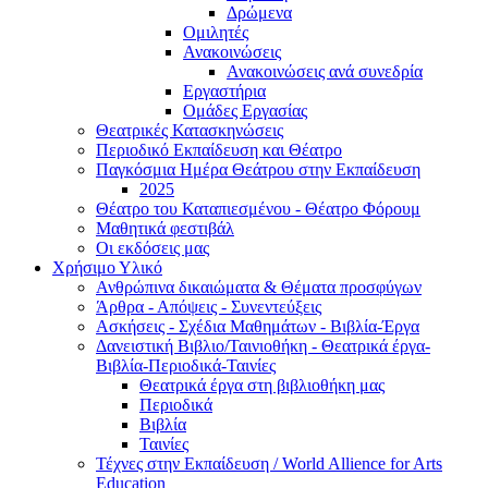
Δρώμενα
Ομιλητές
Ανακοινώσεις
Ανακοινώσεις ανά συνεδρία
Εργαστήρια
Ομάδες Εργασίας
Θεατρικές Κατασκηνώσεις
Περιοδικό Εκπαίδευση και Θέατρο
Παγκόσμια Ημέρα Θεάτρου στην Εκπαίδευση
2025
Θέατρο του Καταπιεσμένου - Θέατρο Φόρουμ
Μαθητικά φεστιβάλ
Οι εκδόσεις μας
Χρήσιμο Υλικό
Ανθρώπινα δικαιώματα & Θέματα προσφύγων
Άρθρα - Απόψεις - Συνεντεύξεις
Ασκήσεις - Σχέδια Μαθημάτων - Βιβλία-Έργα
Δανειστική Βιβλιο/Ταινιοθήκη - Θεατρικά έργα-
Βιβλία-Περιοδικά-Ταινίες
Θεατρικά έργα στη βιβλιοθήκη μας
Περιοδικά
Βιβλία
Ταινίες
Τέχνες στην Εκπαίδευση / World Allience for Arts
Education