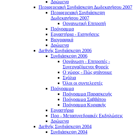
Δρώμενα
Περιφερειακή Συνδιάσκεψη Δωδεκανήσου 2007
Περιφερειακή Συνδιάσκεψη
Δωδεκανήσου 2007
Οργανωτική Επιτροπή
Πρόγραμμα
Εργαστήρια - Εισηγήσεις
Βιογραφικά
Δρώμενα
Διεθνής Συνδιάσκεψη 2006
Συνδιάσκεψη 2006
Οργάνωση - Επιτροπές -
Συνεργαζόμενοι Φορείς
Ο χώρος - Πώς φτάνουμε
Σχόλια
Όλοι οι συντελεστές
Πρόγραμμα
Πρόγραμμα Παρασκευής
Πρόγραμμα Σαββάτου
Πρόγραμμα Κυριακής
Εργαστήρια
Προ - Μετασυνεδριακές Εκδηλώσεις
Δρώμενα
Διεθνής Συνδιάσκεψη 2004
Συνδιάσκεψη 2004