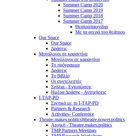
Summer Camp 2020
Summer Camp 2019
Summer Camp 2018
Summer Camp 2017
Θεατροπαιχνίδια
Με τα φτερά του θεάτρου
Our Space
Our Space
Δράσεις
Μονόλογοι σε καραντίνα
Μονόλογοι σε καραντίνα
Το πρόγραμμα
Δράσεις
Το βιβλίο
Οι συντελεστές
Σχόλια - Εντυπώσεις
Ημέρα Δράσης - Αντηχήσεις
I-TAP-PD
Σχετικά με το I-TAP-PD
Partners & Research
Activities- Conference
Theatre.makes.politics#theatre.power.politics
Αρχική - Theatre.makes.politics
TMP Partners Meetings
TMP Research Workshops