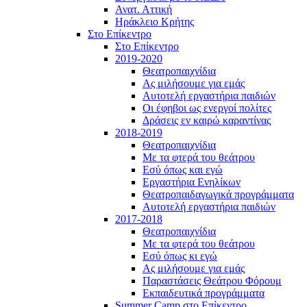
Ανατ. Αττική
Ηράκλειο Κρήτης
Στο Επίκεντρο
Στο Επίκεντρο
2019-2020
Θεατροπαιχνίδια
Ας μιλήσουμε για εμάς
Αυτοτελή εργαστήρια παιδιών
Οι έφηβοι ως ενεργοί πολίτες
Δράσεις εν καιρώ καραντίνας
2018-2019
Θεατροπαιχνίδια
Με τα φτερά του θεάτρου
Εσύ όπως και εγώ
Εργαστήρια Ενηλίκων
Θεατροπαιδαγωγικά προγράμματα
Αυτοτελή εργαστήρια παιδιών
2017-2018
Θεατροπαιχνίδια
Με τα φτερά του θεάτρου
Εσύ όπως κι εγώ
Ας μιλήσουμε για εμάς
Παραστάσεις Θεάτρου Φόρουμ
Εκπαιδευτικά προγράμματα
Summer Camp στο Επίκεντρο