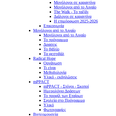
Μονόλογοι σε καραντίνα
Μονόλογοι από το Αιγαίο
The Walk - Το ταξίδι
Διάλογοι σε καραντίνα
Η επιμόρφωση 2025-2026
Επικοινωνία
Μονόλογοι από το Αιγαίο
Μονόλογοι από το Αιγαίο
Το πρόγραμμα
Δρασεις
Το βιβλίο
Τα φεστιβάλ
Radical Hope
Οργάνωση
Τι είναι
Μεθοδολογία
Υλικό - εκδηλώσεις
mPPACT
mPPACT - Στόχοι - Σκοποί
Ημερολόγιο Δράσεων
Το προφίλ των Εταίρων
Σχολεία στο Πρόγραμμα
Υλικό
Φωτογραφίες
Βιντεομουσεία