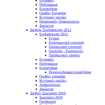
Εγγραφές
Πρόγραμμα
Εργαστήρια
Ομάδες Εργασίας
Κεντρικές ομιλίες
Προφορικές Ανακοινώσεις
Δρώμενα
Διεθνής Συνδιάσκεψη 2012
Συνδιάσκεψη 2012
Γενικά
Επιστημονική επιτροπή
Οργανωτική επιτροπή
Ομιλητές - Εμψυχωτές
Ταξιδιωτικές οδηγίες
Εγγραφές
Πρόγραμμα
Εργαστήρια
Προσυνεδριακά εργαστήρια
Ομάδες εργασίας
Κεντρικές ομιλίες
Ανακοινώσεις
Δρώμενα
Διεθνές Συμπόσιο 2010
Συμπόσιο 2010
Οργάνωση