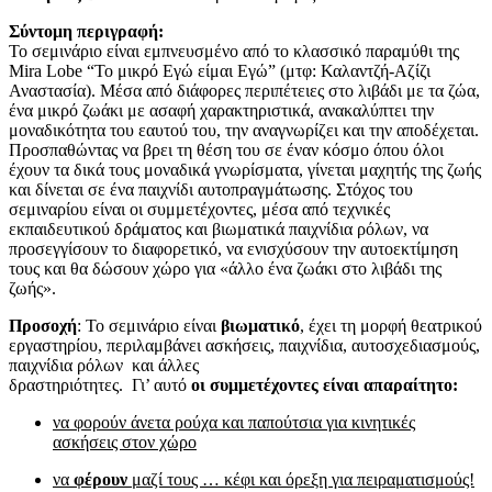
Σύντομη περιγραφή:
Το σεμινάριο είναι εμπνευσμένο από το κλασσικό παραμύθι της
Mira Lobe “Το μικρό Εγώ είμαι Εγώ” (μτφ: Καλαντζή-Αζίζι
Αναστασία). Μέσα από διάφορες περιπέτειες στο λιβάδι με τα ζώα,
ένα μικρό ζωάκι με ασαφή χαρακτηριστικά, ανακαλύπτει την
μοναδικότητα του εαυτού του, την αναγνωρίζει και την αποδέχεται.
Προσπαθώντας να βρει τη θέση του σε έναν κόσμο όπου όλοι
έχουν τα δικά τους μοναδικά γνωρίσματα, γίνεται μαχητής της ζωής
και δίνεται σε ένα παιχνίδι αυτοπραγμάτωσης. Στόχος του
σεμιναρίου είναι οι συμμετέχοντες, μέσα από τεχνικές
εκπαιδευτικού δράματος και βιωματικά παιχνίδια ρόλων, να
προσεγγίσουν το διαφορετικό, να ενισχύσουν την αυτοεκτίμηση
τους και θα δώσουν χώρο για «άλλο ένα ζωάκι στο λιβάδι της
ζωής».
Προσοχή
: Το σεμινάριο είναι
βιωματικό
, έχει τη μορφή θεατρικού
εργαστηρίου, περιλαμβάνει ασκήσεις, παιχνίδια, αυτοσχεδιασμούς,
παιχνίδια ρόλων και άλλες
δραστηριότητες. Γι’ αυτό
οι συμμετέχοντες είναι απαραίτητο:
να φορούν άνετα ρούχα και παπούτσια για κινητικές
ασκήσεις στον χώρο
να
φέρουν
μαζί τους … κέφι και όρεξη για πειραματισμούς!