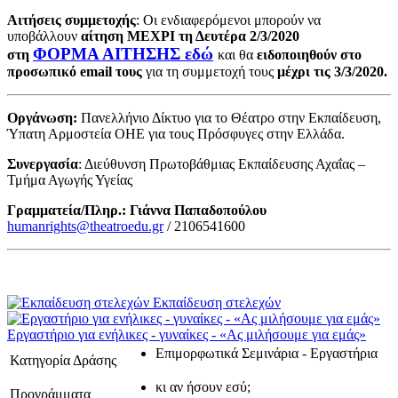
Αιτήσεις συμμετοχής
: Οι ενδιαφερόμενοι μπορούν να
υποβάλλουν
αίτηση ΜΕΧΡΙ τη Δευτέρα 2/3/2020
ΦΟΡΜΑ ΑΙΤΗΣΗΣ εδώ
στη
και θα
ειδοποιηθούν στο
προσωπικό email τους
για τη συμμετοχή τους
μέχρι τις 3/3/2020.
Οργάνωση:
Πανελλήνιο Δίκτυο για το Θέατρο στην Εκπαίδευση,
Ύπατη Αρμοστεία ΟΗΕ για τους Πρόσφυγες στην Ελλάδα.
Συνεργασία
: Διεύθυνση Πρωτοβάθμιας Εκπαίδευσης Αχαΐας –
Τμήμα Αγωγής Υγείας
Γραμματεία/Πληρ.: Γιάννα Παπαδοπούλου
humanrights@theatroedu.gr
/ 2106541600
Εκπαίδευση στελεχών
Εργαστήριο για ενήλικες - γυναίκες - «Ας μιλήσουμε για εμάς»
Επιμορφωτικά Σεμινάρια - Εργαστήρια
Κατηγορία Δράσης
κι αν ήσουν εσύ;
Προγράμματα