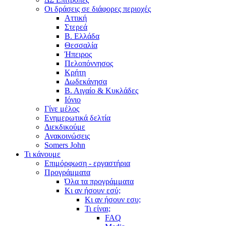
Οι δράσεις σε διάφορες περιοχές
Αττική
Στερεά
Β. Ελλάδα
Θεσσαλία
Ήπειρος
Πελοπόννησος
Κρήτη
Δωδεκάνησα
Β. Αιγαίο & Κυκλάδες
Ιόνιο
Γίνε μέλος
Ενημερωτικά δελτία
Διεκδικούμε
Ανακοινώσεις
Somers John
Τι κάνουμε
Επιμόρφωση - εργαστήρια
Προγράμματα
Όλα τα προγράμματα
Κι αν ήσουν εσύ;
Κι αν ήσουν εσυ;
Τι είναι;
FAQ