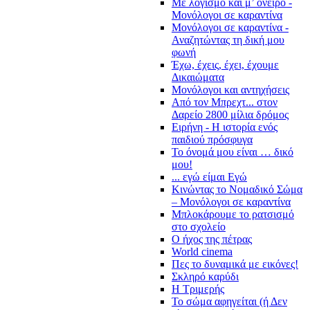
Με λογισμό και μ’ όνειρο -
Μονόλογοι σε καραντίνα
Μονόλογοι σε καραντίνα -
Αναζητώντας τη δική μου
φωνή
Έχω, έχεις, έχει, έχουμε
Δικαιώματα
Μονόλογοι και αντηχήσεις
Από τον Μπρεχτ... στον
Δαρείο 2800 μίλια δρόμος
Ειρήνη - Η ιστορία ενός
παιδιού πρόσφυγα
Το όνομά μου είναι … δικό
μου!
... εγώ είμαι Εγώ
Κινώντας το Νομαδικό Σώμα
– Μονόλογοι σε καραντίνα
Μπλοκάρουμε το ρατσισμό
στο σχολείο
Ο ήχος της πέτρας
World cinema
Πες το δυναμικά με εικόνες!
Σκληρό καρύδι
Η Τριμερής
Το σώμα αφηγείται (ή Δεν