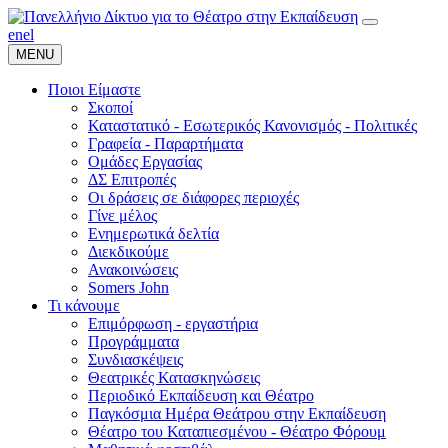
en
el
MENU
Ποιοι Είμαστε
Σκοποί
Καταστατικό - Εσωτερικός Κανονισμός - Πολιτικές
Γραφεία - Παραρτήματα
Ομάδες Εργασίας
ΔΣ Επιτροπές
Οι δράσεις σε διάφορες περιοχές
Γίνε μέλος
Ενημερωτικά δελτία
Διεκδικούμε
Ανακοινώσεις
Somers John
Τι κάνουμε
Επιμόρφωση - εργαστήρια
Προγράμματα
Συνδιασκέψεις
Θεατρικές Κατασκηνώσεις
Περιοδικό Εκπαίδευση και Θέατρο
Παγκόσμια Ημέρα Θεάτρου στην Εκπαίδευση
Θέατρο του Καταπιεσμένου - Θέατρο Φόρουμ