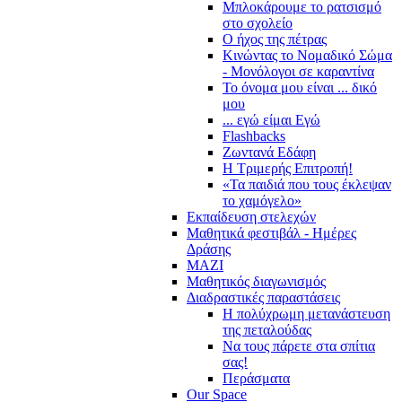
Μπλοκάρουμε το ρατσισμό
στο σχολείο
Ο ήχος της πέτρας
Κινώντας το Νομαδικό Σώμα
- Μονόλογοι σε καραντίνα
Το όνομα μου είναι ... δικό
μου
... εγώ είμαι Εγώ
Flashbacks
Ζωντανά Εδάφη
Η Τριμερής Επιτροπή!
«Τα παιδιά που τους έκλεψαν
το χαμόγελο»
Εκπαίδευση στελεχών
Μαθητικά φεστιβάλ - Ημέρες
Δράσης
ΜΑΖΙ
Μαθητικός διαγωνισμός
Διαδραστικές παραστάσεις
Η πολύχρωμη μετανάστευση
της πεταλούδας
Να τους πάρετε στα σπίτια
σας!
Περάσματα
Our Space