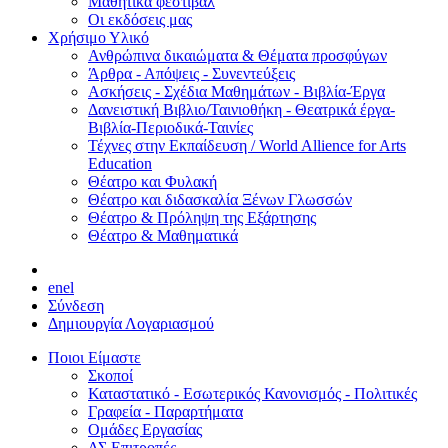
Μαθητικά φεστιβάλ
Οι εκδόσεις μας
Χρήσιμο Υλικό
Ανθρώπινα δικαιώματα & Θέματα προσφύγων
Άρθρα - Απόψεις - Συνεντεύξεις
Ασκήσεις - Σχέδια Μαθημάτων - Βιβλία-Έργα
Δανειστική Βιβλιο/Ταινιοθήκη - Θεατρικά έργα-
Βιβλία-Περιοδικά-Ταινίες
Τέχνες στην Εκπαίδευση / World Allience for Arts
Education
Θέατρο και Φυλακή
Θέατρο και διδασκαλία Ξένων Γλωσσών
Θέατρο & Πρόληψη της Εξάρτησης
Θέατρο & Μαθηματικά
en
el
Σύνδεση
Δημιουργία Λογαριασμού
Ποιοι Είμαστε
Σκοποί
Καταστατικό - Εσωτερικός Κανονισμός - Πολιτικές
Γραφεία - Παραρτήματα
Ομάδες Εργασίας
ΔΣ Επιτροπές