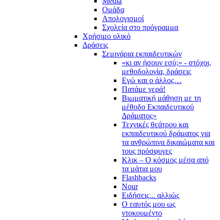
Media
Ομάδα
Απολογισμοί
Σχολεία στο πρόγραμμα
Χρήσιμο υλικό
Δράσεις
Σεμινάρια εκπαιδευτικών
«κι αν ήσουν εσύ;» - στόχοι,
μεθοδολογία, δράσεις
Εγώ και ο άλλος…
Πατάμε γερά!
Βιωματική μάθηση με τη
μέθοδο Εκπαιδευτικού
Δράματος»
Τεχνικές θεάτρου και
εκπαιδευτικού δράματος για
τα ανθρώπινα δικαιώματα και
τους πρόσφυγες
Κλικ – Ο κόσμος μέσα από
τα μάτια μου
Flashbacks
Nour
Ειδήσεις... αλλιώς
Ο εαυτός μου ως
ντοκουμέντο