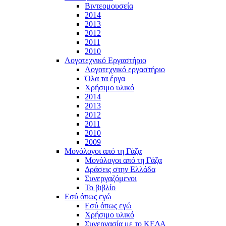
Βιντεομουσεία
2014
2013
2012
2011
2010
Λογοτεχνικό Εργαστήριο
Λογοτεχνικό εργαστήριο
Όλα τα έργα
Χρήσιμο υλικό
2014
2013
2012
2011
2010
2009
Μονόλογοι από τη Γάζα
Μονόλογοι από τη Γάζα
Δράσεις στην Ελλάδα
Συνεργαζόμενοι
To βιβλίο
Εσύ όπως εγώ
Εσύ όπως εγώ
Χρήσιμο υλικό
Συνεργασία με το ΚΕΔΑ