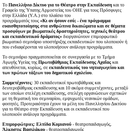
Το
Πανελλήνιο Δίκτυο για το Θέατρο στην Εκπαίδευση
και το
Γραφείο της Ύπατης Αρμοστείας του ΟΗΕ για τους Πρόσφυγες
στην Ελλάδα (Υ.Α.) στο πλαίσιο του
προγράμματός τους
«Κι αν ήσουν εσύ; - ένα πρόγραμμα
ευαισθητοποίησης στα ανθρώπινα δικαιώματα και σε θέματα
προσφύγων με βιωματικές δραστηριότητες, τεχνικές θεάτρου
και εκπαιδευτικού δράματος»
διοργανώνουν επιμορφωτικό
βιωματικό σεμινάριο υποστήριξης εκπαιδευτικών που υλοποιούν ή
που ενδιαφέρονται να υλοποιήσουν ανάλογα προγράμματα.
Το σεμινάριο πραγματοποιείται σε συνεργασία με το Τμήμα
Αγωγής Υγείας της
Πρωτοβάθμιας Εκπαίδευσης Αχαΐας
και
απευθύνεται, κυρίως, σε
εκπαιδευτικούς του νηπιαγωγείου και
των πρώτων τάξεων του δημοτικού σχολείου
.
Συμμετέχοντες
: 30 εκπαιδευτικοί πρωτοβάθμιας και
δευτεροβάθμιας εκπαίδευσης και 10 ακόμα συμμετέχοντες, μεταξύ
των οποίων στελέχη εκπαίδευσης, στελέχη οργανώσεων σχετικών
με τη θεματική του σεμιναρίου, εμψυχωτές νεανικών ομάδων,
φοιτητές. Προτεραιότητα έχουν τα μέλη του Πανελληνίου Δικτύου
για το Θέατρο στην Εκπαίδευση και οι εκπαιδευτικοί που
υλοποιούν ανάλογα προγράμματα.
Επιμορφώτριες
:
Ελπίδα Κομιανού
- θεατροπαιδαγωγός,
Άλκηστις Βασιλάκου
- θεατροπαιδαγωγός