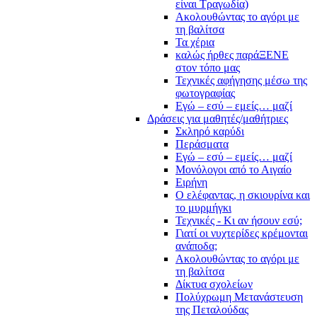
είναι Τραγωδία)
Ακολουθώντας το αγόρι με
τη βαλίτσα
Τα χέρια
καλώς ήρθες παράΞΕΝΕ
στον τόπο μας
Τεχνικές αφήγησης μέσω της
φωτογραφίας
Εγώ – εσύ – εμείς… μαζί
Δράσεις για μαθητές/μαθήτριες
Σκληρό καρύδι
Περάσματα
Εγώ – εσύ – εμείς… μαζί
Μονόλογοι από το Αιγαίο
Ειρήνη
Ο ελέφαντας, η σκιουρίνα και
το μυρμήγκι
Τεχνικές - Κι αν ήσουν εσύ;
Γιατί οι νυχτερίδες κρέμονται
ανάποδα;
Ακολουθώντας το αγόρι με
τη βαλίτσα
Δίκτυα σχολείων
Πολύχρωμη Μετανάστευση
της Πεταλούδας