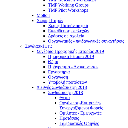
TMP Working Groups
TMP Pilot Workshops
Moltoir
Χωρίς Πατρόν
Χωρίς Πατρόν αρχική
Εκπαίδευση στελεχών
Δράσεις σε σχολεία
Οργανωτικές - παιδαγωγικές συναντήσεις
Συνδιασκέψεις
Συνέδριο Προφορικής Ιστορίας 2019
Προφορική Ιστορία 2019
Θέμα
Πρόγραμμα - Ανακοινώσεις
Εργαστήρια
Οργάνωση
Υποβολή προτάσεων
Διεθνής Συνδιάσκεψη 2018
Συνδιάσκεψη 2018
Θέμα
Οργάνωση-Επιτροπές-
Συνεργαζόμενοι Φορείς
Ομιλητές - Εμψυχωτές
Προτάσεις
Ταξιδιωτικές Οδηγίες