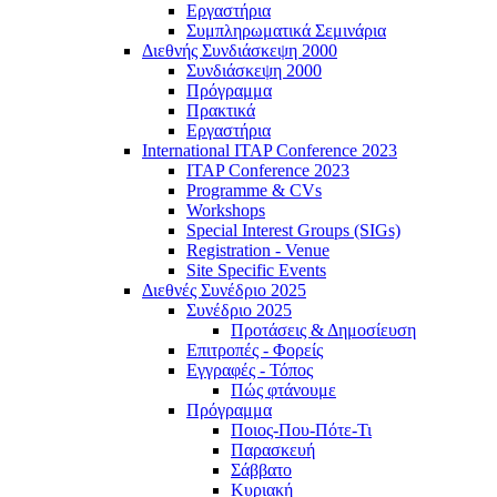
Εργαστήρια
Συμπληρωματικά Σεμινάρια
Διεθνής Συνδιάσκεψη 2000
Συνδιάσκεψη 2000
Πρόγραμμα
Πρακτικά
Εργαστήρια
International ITAP Conference 2023
ITAP Conference 2023
Programme & CVs
Workshops
Special Interest Groups (SIGs)
Registration - Venue
Site Specific Events
Διεθνές Συνέδριο 2025
Συνέδριο 2025
Προτάσεις & Δημοσίευση
Επιτροπές - Φορείς
Εγγραφές - Τόπος
Πώς φτάνουμε
Πρόγραμμα
Ποιος-Που-Πότε-Τι
Παρασκευή
Σάββατο
Κυριακή