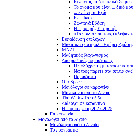
Κινώντας το Νομαδικό Σώμα -
Το όνομα μου είναι ... δικό μο
... εγώ είμαι Εγώ
Flashbacks
Ζωντανά Εδάφη
Η Τριμερής Επιτροπή!
«Τα παιδιά που τους έκλεψαν 
Εκπαίδευση στελεχών
Μαθητικά φεστιβάλ - Ημέρες Δράση
ΜΑΖΙ
Μαθητικός διαγωνισμός
Διαδραστικές παραστάσεις
Η πολύχρωμη μετανάστευση τ
Να τους πάρετε στα σπίτια σας
Περάσματα
Our Space
Μονόλογοι σε καραντίνα
Μονόλογοι από το Αιγαίο
The Walk - Το ταξίδι
Διάλογοι σε καραντίνα
Η επιμόρφωση 2025-2026
Επικοινωνία
Μονόλογοι από το Αιγαίο
Μονόλογοι από το Αιγαίο
Το πρόγραμμα