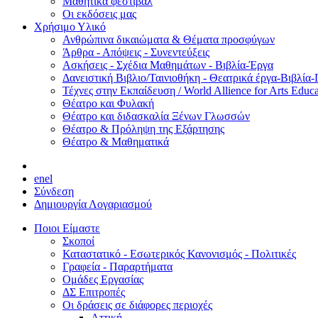
Μαθητικά φεστιβάλ
Οι εκδόσεις μας
Χρήσιμο Υλικό
Ανθρώπινα δικαιώματα & Θέματα προσφύγων
Άρθρα - Απόψεις - Συνεντεύξεις
Ασκήσεις - Σχέδια Μαθημάτων - Βιβλία-Έργα
Δανειστική Βιβλιο/Ταινιοθήκη - Θεατρικά έργα-Βιβλία-
Τέχνες στην Εκπαίδευση / World Allience for Arts Educa
Θέατρο και Φυλακή
Θέατρο και διδασκαλία Ξένων Γλωσσών
Θέατρο & Πρόληψη της Εξάρτησης
Θέατρο & Μαθηματικά
en
el
Σύνδεση
Δημιουργία Λογαριασμού
Ποιοι Είμαστε
Σκοποί
Καταστατικό - Εσωτερικός Κανονισμός - Πολιτικές
Γραφεία - Παραρτήματα
Ομάδες Εργασίας
ΔΣ Επιτροπές
Οι δράσεις σε διάφορες περιοχές
Αττική