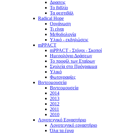
Δρασεις
Το βιβλίο
Τα φεστιβάλ
Radical Hope
Οργάνωση
Τι είναι
Μεθοδολογία
Υλικό - εκδηλώσεις
mPPACT
mPPACT - Στόχοι - Σκοποί
Ημερολόγιο Δράσεων
Το προφίλ των Εταίρων
Σχολεία στο Πρόγραμμα
Υλικό
Φωτογραφίες
Βιντεομουσεία
Βιντεομουσεία
2014
2013
2012
2011
2010
Λογοτεχνικό Εργαστήριο
Λογοτεχνικό εργαστήριο
Όλα τα έργα