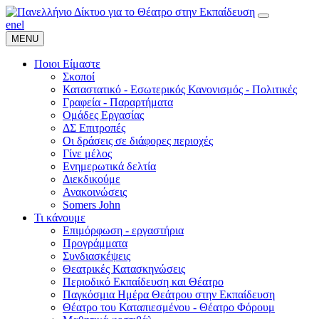
en
el
MENU
Ποιοι Είμαστε
Σκοποί
Καταστατικό - Εσωτερικός Κανονισμός - Πολιτικές
Γραφεία - Παραρτήματα
Ομάδες Εργασίας
ΔΣ Επιτροπές
Οι δράσεις σε διάφορες περιοχές
Γίνε μέλος
Ενημερωτικά δελτία
Διεκδικούμε
Ανακοινώσεις
Somers John
Τι κάνουμε
Επιμόρφωση - εργαστήρια
Προγράμματα
Συνδιασκέψεις
Θεατρικές Κατασκηνώσεις
Περιοδικό Εκπαίδευση και Θέατρο
Παγκόσμια Ημέρα Θεάτρου στην Εκπαίδευση
Θέατρο του Καταπιεσμένου - Θέατρο Φόρουμ