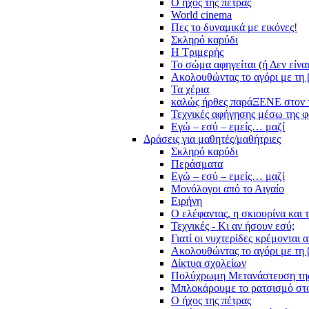
Ο ήχος της πέτρας
World cinema
Πες το δυναμικά με εικόνες!
Σκληρό καρύδι
Η Τριμερής
Το σώμα αφηγείται (ή Δεν είνα
Ακολουθώντας το αγόρι με τη 
Τα χέρια
καλώς ήρθες παράΞΕΝΕ στον 
Τεχνικές αφήγησης μέσω της 
Εγώ – εσύ – εμείς… μαζί
Δράσεις για μαθητές/μαθήτριες
Σκληρό καρύδι
Περάσματα
Εγώ – εσύ – εμείς… μαζί
Μονόλογοι από το Αιγαίο
Ειρήνη
Ο ελέφαντας, η σκιουρίνα και 
Τεχνικές - Κι αν ήσουν εσύ;
Γιατί οι νυχτερίδες κρέμονται 
Ακολουθώντας το αγόρι με τη 
Δίκτυα σχολείων
Πολύχρωμη Μετανάστευση τη
Μπλοκάρουμε το ρατσισμό στο
Ο ήχος της πέτρας