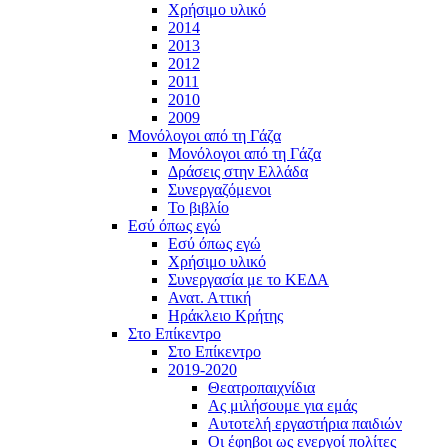
Χρήσιμο υλικό
2014
2013
2012
2011
2010
2009
Μονόλογοι από τη Γάζα
Μονόλογοι από τη Γάζα
Δράσεις στην Ελλάδα
Συνεργαζόμενοι
To βιβλίο
Εσύ όπως εγώ
Εσύ όπως εγώ
Χρήσιμο υλικό
Συνεργασία με το ΚΕΔΑ
Ανατ. Αττική
Ηράκλειο Κρήτης
Στο Επίκεντρο
Στο Επίκεντρο
2019-2020
Θεατροπαιχνίδια
Ας μιλήσουμε για εμάς
Αυτοτελή εργαστήρια παιδιών
Οι έφηβοι ως ενεργοί πολίτες