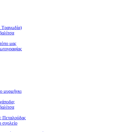
ι Τραγωδία)
βαλίτσα
τόπο μας
φωτογραφίας
το μυρμήγκι
ανάποδα;
βαλίτσα
ς Πεταλούδας
 σχολείο