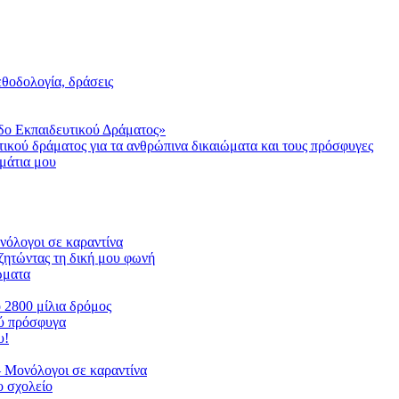
μεθοδολογία, δράσεις
δο Εκπαιδευτικού Δράματος»
τικού δράματος για τα ανθρώπινα δικαιώματα και τους πρόσφυγες
μάτια μου
ονόλογοι σε καραντίνα
ζητώντας τη δική μου φωνή
ιώματα
ο 2800 μίλια δρόμος
ού πρόσφυγα
υ!
 Μονόλογοι σε καραντίνα
 σχολείο