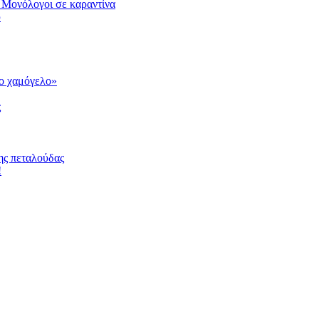
 Μονόλογοι σε καραντίνα
υ
το χαμόγελο»
ς
ης πεταλούδας
!