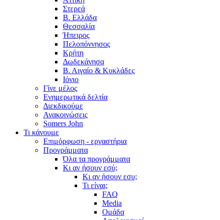
Στερεά
Β. Ελλάδα
Θεσσαλία
Ήπειρος
Πελοπόννησος
Κρήτη
Δωδεκάνησα
Β. Αιγαίο & Κυκλάδες
Ιόνιο
Γίνε μέλος
Ενημερωτικά δελτία
Διεκδικούμε
Ανακοινώσεις
Somers John
Τι κάνουμε
Επιμόρφωση - εργαστήρια
Προγράμματα
Όλα τα προγράμματα
Κι αν ήσουν εσύ;
Κι αν ήσουν εσυ;
Τι είναι;
FAQ
Media
Ομάδα