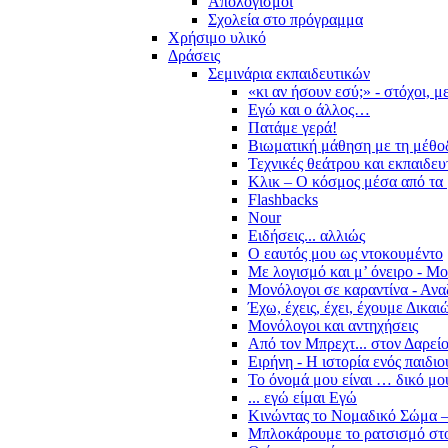
Απολογισμοί
Σχολεία στο πρόγραμμα
Χρήσιμο υλικό
Δράσεις
Σεμινάρια εκπαιδευτικών
«κι αν ήσουν εσύ;» - στόχοι, 
Εγώ και ο άλλος…
Πατάμε γερά!
Βιωματική μάθηση με τη μέθο
Τεχνικές θεάτρου και εκπαιδευ
Κλικ – Ο κόσμος μέσα από τα 
Flashbacks
Nour
Ειδήσεις... αλλιώς
Ο εαυτός μου ως ντοκουμέντο
Με λογισμό και μ’ όνειρο - Μ
Μονόλογοι σε καραντίνα - Ανα
Έχω, έχεις, έχει, έχουμε Δικα
Μονόλογοι και αντηχήσεις
Από τον Μπρεχτ... στον Δαρεί
Ειρήνη - Η ιστορία ενός παιδι
Το όνομά μου είναι … δικό μο
... εγώ είμαι Εγώ
Κινώντας το Νομαδικό Σώμα –
Μπλοκάρουμε το ρατσισμό στο