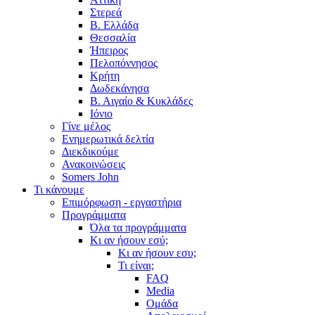
Στερεά
Β. Ελλάδα
Θεσσαλία
Ήπειρος
Πελοπόννησος
Κρήτη
Δωδεκάνησα
Β. Αιγαίο & Κυκλάδες
Ιόνιο
Γίνε μέλος
Ενημερωτικά δελτία
Διεκδικούμε
Ανακοινώσεις
Somers John
Τι κάνουμε
Επιμόρφωση - εργαστήρια
Προγράμματα
Όλα τα προγράμματα
Κι αν ήσουν εσύ;
Κι αν ήσουν εσυ;
Τι είναι;
FAQ
Media
Ομάδα