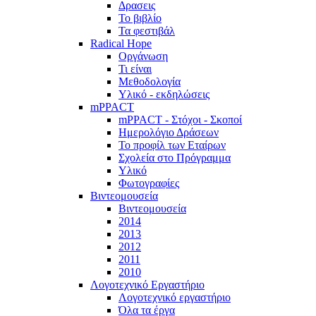
Δρασεις
Το βιβλίο
Τα φεστιβάλ
Radical Hope
Οργάνωση
Τι είναι
Μεθοδολογία
Υλικό - εκδηλώσεις
mPPACT
mPPACT - Στόχοι - Σκοποί
Ημερολόγιο Δράσεων
Το προφίλ των Εταίρων
Σχολεία στο Πρόγραμμα
Υλικό
Φωτογραφίες
Βιντεομουσεία
Βιντεομουσεία
2014
2013
2012
2011
2010
Λογοτεχνικό Εργαστήριο
Λογοτεχνικό εργαστήριο
Όλα τα έργα