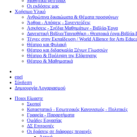
Μαθητικά φεστιβάλ
Οι εκδόσεις μας
Χρήσιμο Υλικό
Ανθρώπινα δικαιώματα & Θέματα προσφύγων
Άρθρα - Απόψεις - Συνεντεύξεις
Ασκήσεις - Σχέδια Μαθημάτων - Βιβλία-Έργα
Δανειστική Βιβλιο/Ταινιοθήκη - Θεατρικά έργα-Βιβλία-
Τέχνες στην Εκπαίδευση / World Allience for Arts Educa
Θέατρο και Φυλακή
Θέατρο και διδασκαλία Ξένων Γλωσσών
Θέατρο & Πρόληψη της Εξάρτησης
Θέατρο & Μαθηματικά
en
el
Σύνδεση
Δημιουργία Λογαριασμού
Ποιοι Είμαστε
Σκοποί
Καταστατικό - Εσωτερικός Κανονισμός - Πολιτικές
Γραφεία - Παραρτήματα
Ομάδες Εργασίας
ΔΣ Επιτροπές
Οι δράσεις σε διάφορες περιοχές
Αττική