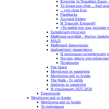
Κινώντας το Νομαδικό Σώμα -
Το όνομα μου είναι ... δικό μο
... εγώ είμαι Εγώ
Flashbacks
Ζωντανά Εδάφη
Η Τριμερής Επιτροπή!
«Τα παιδιά που τους έκλεψαν 
Εκπαίδευση στελεχών
Μαθητικά φεστιβάλ - Ημέρες Δράση
ΜΑΖΙ
Μαθητικός διαγωνισμός
Διαδραστικές παραστάσεις
Η πολύχρωμη μετανάστευση τ
Να τους πάρετε στα σπίτια σας
Περάσματα
Our Space
Μονόλογοι σε καραντίνα
Μονόλογοι από το Αιγαίο
The Walk - Το ταξίδι
Διάλογοι σε καραντίνα
Η επιμόρφωση 2025-2026
Επικοινωνία
Μονόλογοι από το Αιγαίο
Μονόλογοι από το Αιγαίο
Το πρόγραμμα