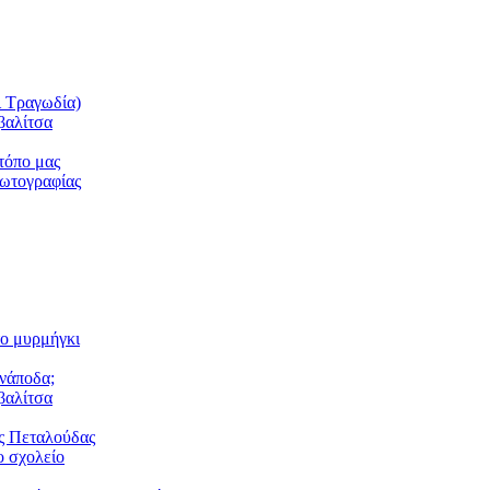
ι Τραγωδία)
βαλίτσα
τόπο μας
φωτογραφίας
το μυρμήγκι
ανάποδα;
βαλίτσα
ς Πεταλούδας
 σχολείο