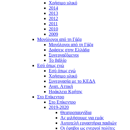
Χρήσιμο υλικό
2014
2013
2012
2011
2010
2009
Μονόλογοι από τη Γάζα
Μονόλογοι από τη Γάζα
Δράσεις στην Ελλάδα
Συνεργαζόμενοι
To βιβλίο
Εσύ όπως εγώ
Εσύ όπως εγώ
Χρήσιμο υλικό
Συνεργασία με το ΚΕΔΑ
Ανατ. Αττική
Ηράκλειο Κρήτης
Στο Επίκεντρο
Στο Επίκεντρο
2019-2020
Θεατροπαιχνίδια
Ας μιλήσουμε για εμάς
Αυτοτελή εργαστήρια παιδιών
Οι έφηβοι ως ενεργοί πολίτες