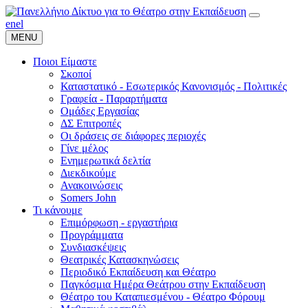
en
el
MENU
Ποιοι Είμαστε
Σκοποί
Καταστατικό - Εσωτερικός Κανονισμός - Πολιτικές
Γραφεία - Παραρτήματα
Ομάδες Εργασίας
ΔΣ Επιτροπές
Οι δράσεις σε διάφορες περιοχές
Γίνε μέλος
Ενημερωτικά δελτία
Διεκδικούμε
Ανακοινώσεις
Somers John
Τι κάνουμε
Επιμόρφωση - εργαστήρια
Προγράμματα
Συνδιασκέψεις
Θεατρικές Κατασκηνώσεις
Περιοδικό Εκπαίδευση και Θέατρο
Παγκόσμια Ημέρα Θεάτρου στην Εκπαίδευση
Θέατρο του Καταπιεσμένου - Θέατρο Φόρουμ