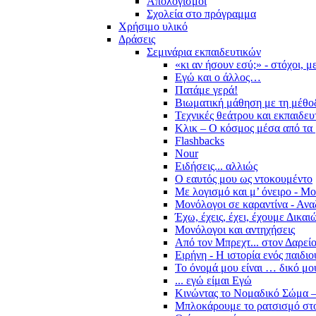
Απολογισμοί
Σχολεία στο πρόγραμμα
Χρήσιμο υλικό
Δράσεις
Σεμινάρια εκπαιδευτικών
«κι αν ήσουν εσύ;» - στόχοι, 
Εγώ και ο άλλος…
Πατάμε γερά!
Βιωματική μάθηση με τη μέθο
Τεχνικές θεάτρου και εκπαιδευ
Κλικ – Ο κόσμος μέσα από τα 
Flashbacks
Nour
Ειδήσεις... αλλιώς
Ο εαυτός μου ως ντοκουμέντο
Με λογισμό και μ’ όνειρο - Μ
Μονόλογοι σε καραντίνα - Ανα
Έχω, έχεις, έχει, έχουμε Δικα
Μονόλογοι και αντηχήσεις
Από τον Μπρεχτ... στον Δαρεί
Ειρήνη - Η ιστορία ενός παιδι
Το όνομά μου είναι … δικό μο
... εγώ είμαι Εγώ
Κινώντας το Νομαδικό Σώμα –
Μπλοκάρουμε το ρατσισμό στο