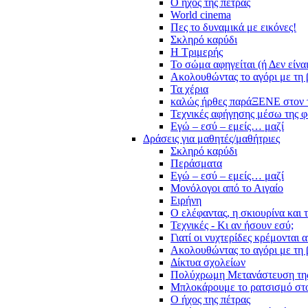
Ο ήχος της πέτρας
World cinema
Πες το δυναμικά με εικόνες!
Σκληρό καρύδι
Η Τριμερής
Το σώμα αφηγείται (ή Δεν είνα
Ακολουθώντας το αγόρι με τη 
Τα χέρια
καλώς ήρθες παράΞΕΝΕ στον 
Τεχνικές αφήγησης μέσω της 
Εγώ – εσύ – εμείς… μαζί
Δράσεις για μαθητές/μαθήτριες
Σκληρό καρύδι
Περάσματα
Εγώ – εσύ – εμείς… μαζί
Μονόλογοι από το Αιγαίο
Ειρήνη
Ο ελέφαντας, η σκιουρίνα και 
Τεχνικές - Κι αν ήσουν εσύ;
Γιατί οι νυχτερίδες κρέμονται 
Ακολουθώντας το αγόρι με τη 
Δίκτυα σχολείων
Πολύχρωμη Μετανάστευση τη
Μπλοκάρουμε το ρατσισμό στο
Ο ήχος της πέτρας