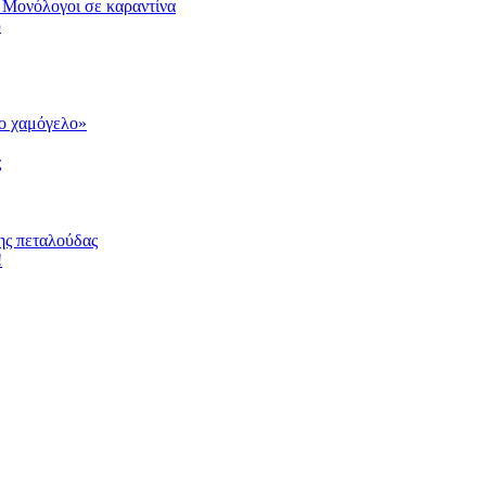
 Μονόλογοι σε καραντίνα
υ
το χαμόγελο»
ς
ης πεταλούδας
!