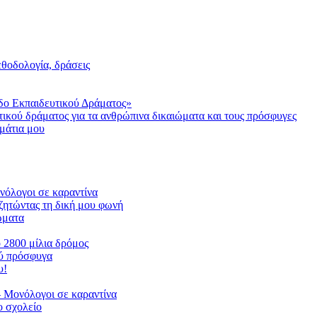
μεθοδολογία, δράσεις
δο Εκπαιδευτικού Δράματος»
τικού δράματος για τα ανθρώπινα δικαιώματα και τους πρόσφυγες
μάτια μου
ονόλογοι σε καραντίνα
ζητώντας τη δική μου φωνή
ιώματα
ο 2800 μίλια δρόμος
ού πρόσφυγα
υ!
 Μονόλογοι σε καραντίνα
 σχολείο