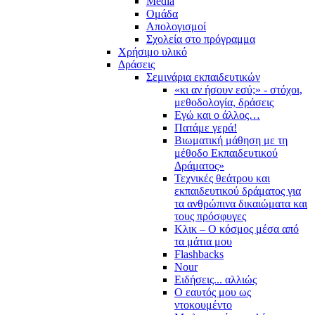
Media
Ομάδα
Απολογισμοί
Σχολεία στο πρόγραμμα
Χρήσιμο υλικό
Δράσεις
Σεμινάρια εκπαιδευτικών
«κι αν ήσουν εσύ;» - στόχοι,
μεθοδολογία, δράσεις
Εγώ και ο άλλος…
Πατάμε γερά!
Βιωματική μάθηση με τη
μέθοδο Εκπαιδευτικού
Δράματος»
Τεχνικές θεάτρου και
εκπαιδευτικού δράματος για
τα ανθρώπινα δικαιώματα και
τους πρόσφυγες
Κλικ – Ο κόσμος μέσα από
τα μάτια μου
Flashbacks
Nour
Ειδήσεις... αλλιώς
Ο εαυτός μου ως
ντοκουμέντο