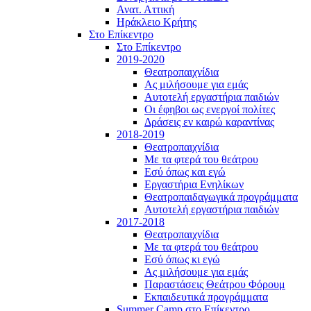
Ανατ. Αττική
Ηράκλειο Κρήτης
Στο Επίκεντρο
Στο Επίκεντρο
2019-2020
Θεατροπαιχνίδια
Ας μιλήσουμε για εμάς
Αυτοτελή εργαστήρια παιδιών
Οι έφηβοι ως ενεργοί πολίτες
Δράσεις εν καιρώ καραντίνας
2018-2019
Θεατροπαιχνίδια
Με τα φτερά του θεάτρου
Εσύ όπως και εγώ
Εργαστήρια Ενηλίκων
Θεατροπαιδαγωγικά προγράμματα
Αυτοτελή εργαστήρια παιδιών
2017-2018
Θεατροπαιχνίδια
Με τα φτερά του θεάτρου
Εσύ όπως κι εγώ
Ας μιλήσουμε για εμάς
Παραστάσεις Θεάτρου Φόρουμ
Εκπαιδευτικά προγράμματα
Summer Camp στο Επίκεντρο