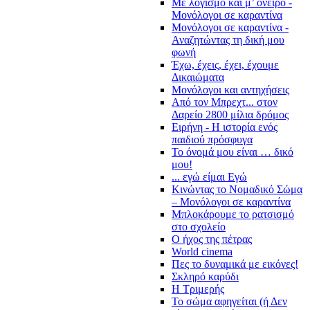
Με λογισμό και μ’ όνειρο -
Μονόλογοι σε καραντίνα
Μονόλογοι σε καραντίνα -
Αναζητώντας τη δική μου
φωνή
Έχω, έχεις, έχει, έχουμε
Δικαιώματα
Μονόλογοι και αντηχήσεις
Από τον Μπρεχτ... στον
Δαρείο 2800 μίλια δρόμος
Ειρήνη - Η ιστορία ενός
παιδιού πρόσφυγα
Το όνομά μου είναι … δικό
μου!
... εγώ είμαι Εγώ
Κινώντας το Νομαδικό Σώμα
– Μονόλογοι σε καραντίνα
Μπλοκάρουμε το ρατσισμό
στο σχολείο
Ο ήχος της πέτρας
World cinema
Πες το δυναμικά με εικόνες!
Σκληρό καρύδι
Η Τριμερής
Το σώμα αφηγείται (ή Δεν