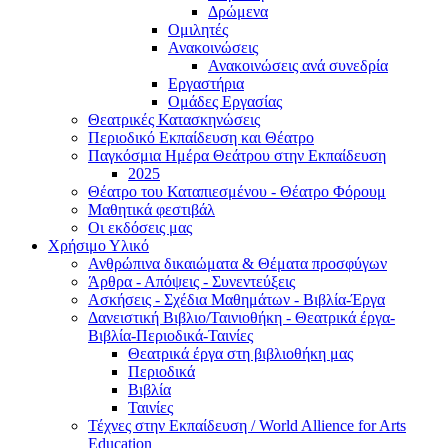
Δρώμενα
Ομιλητές
Ανακοινώσεις
Ανακοινώσεις ανά συνεδρία
Εργαστήρια
Ομάδες Εργασίας
Θεατρικές Κατασκηνώσεις
Περιοδικό Εκπαίδευση και Θέατρο
Παγκόσμια Ημέρα Θεάτρου στην Εκπαίδευση
2025
Θέατρο του Καταπιεσμένου - Θέατρο Φόρουμ
Μαθητικά φεστιβάλ
Οι εκδόσεις μας
Χρήσιμο Υλικό
Ανθρώπινα δικαιώματα & Θέματα προσφύγων
Άρθρα - Απόψεις - Συνεντεύξεις
Ασκήσεις - Σχέδια Μαθημάτων - Βιβλία-Έργα
Δανειστική Βιβλιο/Ταινιοθήκη - Θεατρικά έργα-
Βιβλία-Περιοδικά-Ταινίες
Θεατρικά έργα στη βιβλιοθήκη μας
Περιοδικά
Βιβλία
Ταινίες
Τέχνες στην Εκπαίδευση / World Allience for Arts
Education