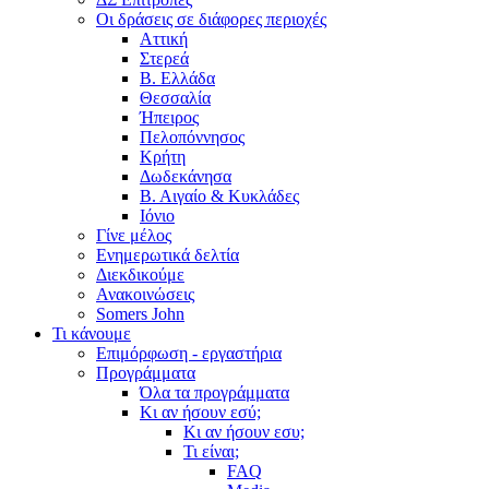
Οι δράσεις σε διάφορες περιοχές
Αττική
Στερεά
Β. Ελλάδα
Θεσσαλία
Ήπειρος
Πελοπόννησος
Κρήτη
Δωδεκάνησα
Β. Αιγαίο & Κυκλάδες
Ιόνιο
Γίνε μέλος
Ενημερωτικά δελτία
Διεκδικούμε
Ανακοινώσεις
Somers John
Τι κάνουμε
Επιμόρφωση - εργαστήρια
Προγράμματα
Όλα τα προγράμματα
Κι αν ήσουν εσύ;
Κι αν ήσουν εσυ;
Τι είναι;
FAQ