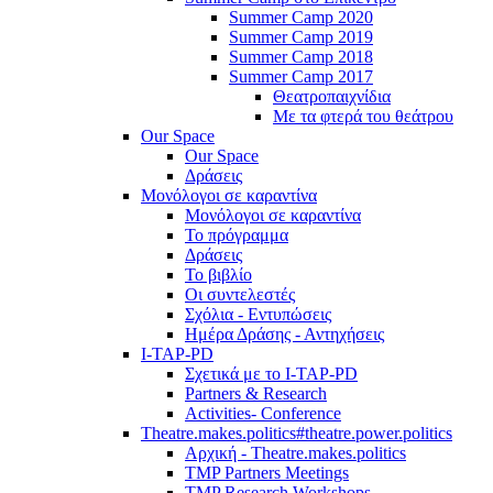
Summer Camp 2020
Summer Camp 2019
Summer Camp 2018
Summer Camp 2017
Θεατροπαιχνίδια
Με τα φτερά του θεάτρου
Our Space
Our Space
Δράσεις
Μονόλογοι σε καραντίνα
Μονόλογοι σε καραντίνα
Το πρόγραμμα
Δράσεις
Το βιβλίο
Οι συντελεστές
Σχόλια - Εντυπώσεις
Ημέρα Δράσης - Αντηχήσεις
I-TAP-PD
Σχετικά με το I-TAP-PD
Partners & Research
Activities- Conference
Theatre.makes.politics#theatre.power.politics
Αρχική - Theatre.makes.politics
TMP Partners Meetings
TMP Research Workshops