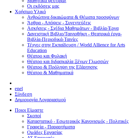
Μαθητικά φεστιβάλ
Οι εκδόσεις μας
Χρήσιμο Υλικό
Ανθρώπινα δικαιώματα & Θέματα προσφύγων
Άρθρα - Απόψεις - Συνεντεύξεις
Ασκήσεις - Σχέδια Μαθημάτων - Βιβλία-Έργα
Δανειστική Βιβλιο/Ταινιοθήκη - Θεατρικά έργα-
Βιβλία-Περιοδικά-Ταινίες
Τέχνες στην Εκπαίδευση / World Allience for Arts
Education
Θέατρο και Φυλακή
Θέατρο και διδασκαλία Ξένων Γλωσσών
Θέατρο & Πρόληψη της Εξάρτησης
Θέατρο & Μαθηματικά
en
el
Σύνδεση
Δημιουργία Λογαριασμού
Ποιοι Είμαστε
Σκοποί
Καταστατικό - Εσωτερικός Κανονισμός - Πολιτικές
Γραφεία - Παραρτήματα
Ομάδες Εργασίας
ΔΣ Επιτροπές