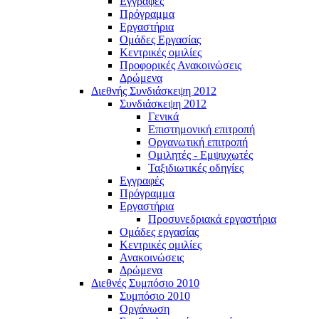
Εγγραφές
Πρόγραμμα
Εργαστήρια
Ομάδες Εργασίας
Κεντρικές ομιλίες
Προφορικές Ανακοινώσεις
Δρώμενα
Διεθνής Συνδιάσκεψη 2012
Συνδιάσκεψη 2012
Γενικά
Επιστημονική επιτροπή
Οργανωτική επιτροπή
Ομιλητές - Εμψυχωτές
Ταξιδιωτικές οδηγίες
Εγγραφές
Πρόγραμμα
Εργαστήρια
Προσυνεδριακά εργαστήρια
Ομάδες εργασίας
Κεντρικές ομιλίες
Ανακοινώσεις
Δρώμενα
Διεθνές Συμπόσιο 2010
Συμπόσιο 2010
Οργάνωση