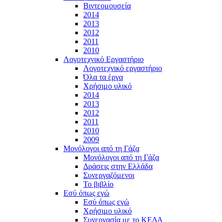
Βιντεομουσεία
2014
2013
2012
2011
2010
Λογοτεχνικό Εργαστήριο
Λογοτεχνικό εργαστήριο
Όλα τα έργα
Χρήσιμο υλικό
2014
2013
2012
2011
2010
2009
Μονόλογοι από τη Γάζα
Μονόλογοι από τη Γάζα
Δράσεις στην Ελλάδα
Συνεργαζόμενοι
To βιβλίο
Εσύ όπως εγώ
Εσύ όπως εγώ
Χρήσιμο υλικό
Συνεργασία με το ΚΕΔΑ