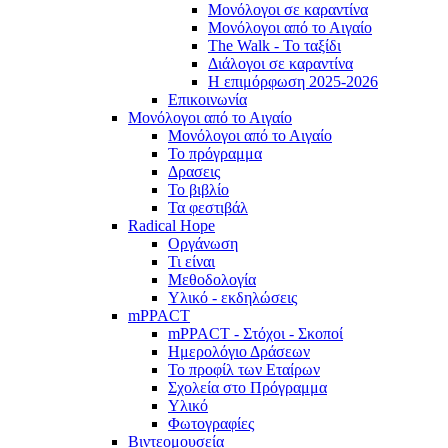
Μονόλογοι σε καραντίνα
Μονόλογοι από το Αιγαίο
The Walk - Το ταξίδι
Διάλογοι σε καραντίνα
Η επιμόρφωση 2025-2026
Επικοινωνία
Μονόλογοι από το Αιγαίο
Μονόλογοι από το Αιγαίο
Το πρόγραμμα
Δρασεις
Το βιβλίο
Τα φεστιβάλ
Radical Hope
Οργάνωση
Τι είναι
Μεθοδολογία
Υλικό - εκδηλώσεις
mPPACT
mPPACT - Στόχοι - Σκοποί
Ημερολόγιο Δράσεων
Το προφίλ των Εταίρων
Σχολεία στο Πρόγραμμα
Υλικό
Φωτογραφίες
Βιντεομουσεία