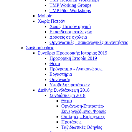
TMP Working Groups
TMP Pilot Workshops
Moltoir
Χωρίς Πατρόν
Χωρίς Πατρόν αρχική
Εκπαίδευση στελεχών
Δράσεις σε σχολεία
Οργανωτικές - παιδαγωγικές συναντήσεις
Συνδιασκέψεις
Συνέδριο Προφορικής Ιστορίας 2019
Προφορική Ιστορία 2019
Θέμα
Πρόγραμμα - Ανακοινώσεις
Εργαστήρια
Οργάνωση
Υποβολή προτάσεων
Διεθνής Συνδιάσκεψη 2018
Συνδιάσκεψη 2018
Θέμα
Οργάνωση-Επιτροπές-
Συνεργαζόμενοι Φορείς
Ομιλητές - Εμψυχωτές
Προτάσεις
Ταξιδιωτικές Οδηγίες