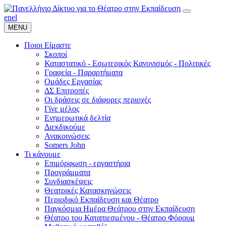
en
el
MENU
Ποιοι Είμαστε
Σκοποί
Καταστατικό - Εσωτερικός Κανονισμός - Πολιτικές
Γραφεία - Παραρτήματα
Ομάδες Εργασίας
ΔΣ Επιτροπές
Οι δράσεις σε διάφορες περιοχές
Γίνε μέλος
Ενημερωτικά δελτία
Διεκδικούμε
Ανακοινώσεις
Somers John
Τι κάνουμε
Επιμόρφωση - εργαστήρια
Προγράμματα
Συνδιασκέψεις
Θεατρικές Κατασκηνώσεις
Περιοδικό Εκπαίδευση και Θέατρο
Παγκόσμια Ημέρα Θεάτρου στην Εκπαίδευση
Θέατρο του Καταπιεσμένου - Θέατρο Φόρουμ