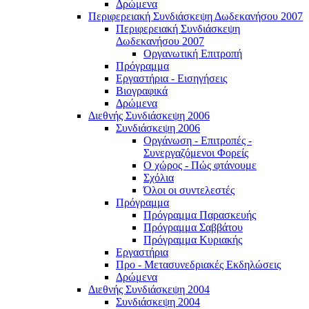
Δρώμενα
Περιφερειακή Συνδιάσκεψη Δωδεκανήσου 2007
Περιφερειακή Συνδιάσκεψη
Δωδεκανήσου 2007
Οργανωτική Επιτροπή
Πρόγραμμα
Εργαστήρια - Εισηγήσεις
Βιογραφικά
Δρώμενα
Διεθνής Συνδιάσκεψη 2006
Συνδιάσκεψη 2006
Οργάνωση - Επιτροπές -
Συνεργαζόμενοι Φορείς
Ο χώρος - Πώς φτάνουμε
Σχόλια
Όλοι οι συντελεστές
Πρόγραμμα
Πρόγραμμα Παρασκευής
Πρόγραμμα Σαββάτου
Πρόγραμμα Κυριακής
Εργαστήρια
Προ - Μετασυνεδριακές Εκδηλώσεις
Δρώμενα
Διεθνής Συνδιάσκεψη 2004
Συνδιάσκεψη 2004