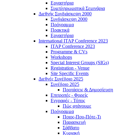
Εργαστήρια
Συμπληρωματικά Σεμινάρια
Διεθνής Συνδιάσκεψη 2000
Συνδιάσκεψη 2000
Πρόγραμμα
Πρακτικά
Εργαστήρια
International ITAP Conference 2023
ITAP Conference 2023
Programme & CVs
Workshops
Special Interest Groups (SIGs)
Registration - Venue
Site Specific Events
Διεθνές Συνέδριο 2025
Συνέδριο 2025
Προτάσεις & Δημοσίευση
Επιτροπές - Φορείς
Εγγραφές - Τόπος
Πώς φτάνουμε
Πρόγραμμα
Ποιος-Που-Πότε-Τι
Παρασκευή
Σάββατο
Κυριακή