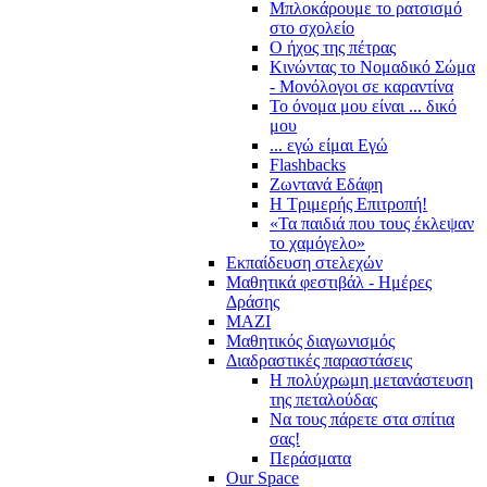
Μπλοκάρουμε το ρατσισμό
στο σχολείο
Ο ήχος της πέτρας
Κινώντας το Νομαδικό Σώμα
- Μονόλογοι σε καραντίνα
Το όνομα μου είναι ... δικό
μου
... εγώ είμαι Εγώ
Flashbacks
Ζωντανά Εδάφη
Η Τριμερής Επιτροπή!
«Τα παιδιά που τους έκλεψαν
το χαμόγελο»
Εκπαίδευση στελεχών
Μαθητικά φεστιβάλ - Ημέρες
Δράσης
ΜΑΖΙ
Μαθητικός διαγωνισμός
Διαδραστικές παραστάσεις
Η πολύχρωμη μετανάστευση
της πεταλούδας
Να τους πάρετε στα σπίτια
σας!
Περάσματα
Our Space