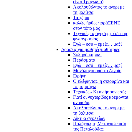
είναι Τραγωδία)
Ακολουθώντας το αγόρι με
τη βαλίτσα
Τα χέρια
καλώς ήρθες παράΞΕΝΕ
στον τόπο μας
Τεχνικές αφήγησης μέσω της
φωτογραφίας
Εγώ – εσύ – εμείς… μαζί
Δράσεις για μαθητές/μαθήτριες
Σκληρό καρύδι
Περάσματα
Εγώ – εσύ – εμείς… μαζί
Μονόλογοι από το Αιγαίο
Ειρήνη
Ο ελέφαντας, η σκιουρίνα και
το μυρμήγκι
Τεχνικές - Κι αν ήσουν εσύ;
Γιατί οι νυχτερίδες κρέμονται
ανάποδα;
Ακολουθώντας το αγόρι με
τη βαλίτσα
Δίκτυα σχολείων
Πολύχρωμη Μετανάστευση
της Πεταλούδας