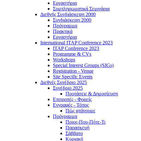
Εργαστήρια
Συμπληρωματικά Σεμινάρια
Διεθνής Συνδιάσκεψη 2000
Συνδιάσκεψη 2000
Πρόγραμμα
Πρακτικά
Εργαστήρια
International ITAP Conference 2023
ITAP Conference 2023
Programme & CVs
Workshops
Special Interest Groups (SIGs)
Registration - Venue
Site Specific Events
Διεθνές Συνέδριο 2025
Συνέδριο 2025
Προτάσεις & Δημοσίευση
Επιτροπές - Φορείς
Εγγραφές - Τόπος
Πώς φτάνουμε
Πρόγραμμα
Ποιος-Που-Πότε-Τι
Παρασκευή
Σάββατο
Κυριακή