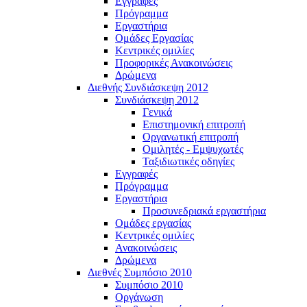
Εγγραφές
Πρόγραμμα
Εργαστήρια
Ομάδες Εργασίας
Κεντρικές ομιλίες
Προφορικές Ανακοινώσεις
Δρώμενα
Διεθνής Συνδιάσκεψη 2012
Συνδιάσκεψη 2012
Γενικά
Επιστημονική επιτροπή
Οργανωτική επιτροπή
Ομιλητές - Εμψυχωτές
Ταξιδιωτικές οδηγίες
Εγγραφές
Πρόγραμμα
Εργαστήρια
Προσυνεδριακά εργαστήρια
Ομάδες εργασίας
Κεντρικές ομιλίες
Ανακοινώσεις
Δρώμενα
Διεθνές Συμπόσιο 2010
Συμπόσιο 2010
Οργάνωση