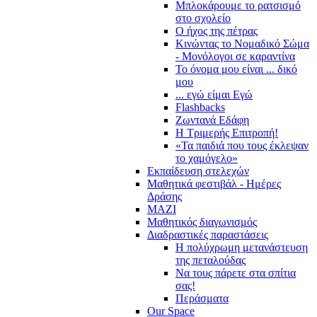
Μπλοκάρουμε το ρατσισμό
στο σχολείο
Ο ήχος της πέτρας
Κινώντας το Νομαδικό Σώμα
- Μονόλογοι σε καραντίνα
Το όνομα μου είναι ... δικό
μου
... εγώ είμαι Εγώ
Flashbacks
Ζωντανά Εδάφη
Η Τριμερής Επιτροπή!
«Τα παιδιά που τους έκλεψαν
το χαμόγελο»
Εκπαίδευση στελεχών
Μαθητικά φεστιβάλ - Ημέρες
Δράσης
ΜΑΖΙ
Μαθητικός διαγωνισμός
Διαδραστικές παραστάσεις
Η πολύχρωμη μετανάστευση
της πεταλούδας
Να τους πάρετε στα σπίτια
σας!
Περάσματα
Our Space