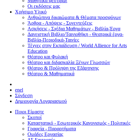
Μαθητικά φεστιβάλ
Οι εκδόσεις μας
Χρήσιμο Υλικό
Ανθρώπινα δικαιώματα & Θέματα προσφύγων
Άρθρα - Απόψεις - Συνεντεύξεις
Ασκήσεις - Σχέδια Μαθημάτων - Βιβλία-Έργα
Δανειστική Βιβλιο/Ταινιοθήκη - Θεατρικά έργα-
Βιβλία-Περιοδικά-Ταινίες
Τέχνες στην Εκπαίδευση / World Allience for Arts
Education
Θέατρο και Φυλακή
Θέατρο και διδασκαλία Ξένων Γλωσσών
Θέατρο & Πρόληψη της Εξάρτησης
Θέατρο & Μαθηματικά
en
el
Σύνδεση
Δημιουργία Λογαριασμού
Ποιοι Είμαστε
Σκοποί
Καταστατικό - Εσωτερικός Κανονισμός - Πολιτικές
Γραφεία - Παραρτήματα
Ομάδες Εργασίας
ΔΣ Επιτροπές