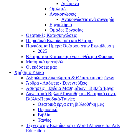
Δρώμενα
Ομιλητές
Ανακοινώσεις
Ανακοινώσεις ανά συνεδρία
Εργαστήρια
Ομάδες Εργασίας
Θεατρικές Κατασκηνώσεις
Περιοδικό Εκπαίδευση και Θέατρο
Παγκόσμια Ημέρα Θεάτρου στην Εκπαίδευση
2025
Θέατρο του Καταπιεσμένου - Θέατρο Φόρουμ
Μαθητικά φεστιβάλ
Οι εκδόσεις μας
Χρήσιμο Υλικό
Ανθρώπινα δικαιώματα & Θέματα προσφύγων
Άρθρα - Απόψεις - Συνεντεύξεις
Ασκήσεις - Σχέδια Μαθημάτων - Βιβλία-Έργα
Δανειστική Βιβλιο/Ταινιοθήκη - Θεατρικά έργα-
Βιβλία-Περιοδικά-Ταινίες
Θεατρικά έργα στη βιβλιοθήκη μας
Περιοδικά
Βιβλία
Ταινίες
Τέχνες στην Εκπαίδευση / World Allience for Arts
Education