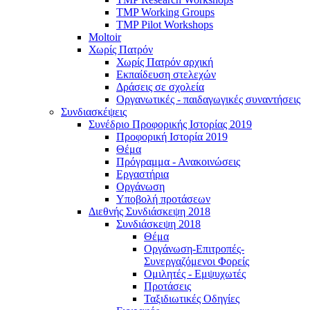
TMP Working Groups
TMP Pilot Workshops
Moltoir
Χωρίς Πατρόν
Χωρίς Πατρόν αρχική
Εκπαίδευση στελεχών
Δράσεις σε σχολεία
Οργανωτικές - παιδαγωγικές συναντήσεις
Συνδιασκέψεις
Συνέδριο Προφορικής Ιστορίας 2019
Προφορική Ιστορία 2019
Θέμα
Πρόγραμμα - Ανακοινώσεις
Εργαστήρια
Οργάνωση
Υποβολή προτάσεων
Διεθνής Συνδιάσκεψη 2018
Συνδιάσκεψη 2018
Θέμα
Οργάνωση-Επιτροπές-
Συνεργαζόμενοι Φορείς
Ομιλητές - Εμψυχωτές
Προτάσεις
Ταξιδιωτικές Οδηγίες