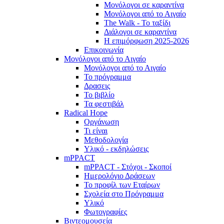
Μονόλογοι σε καραντίνα
Μονόλογοι από το Αιγαίο
The Walk - Το ταξίδι
Διάλογοι σε καραντίνα
Η επιμόρφωση 2025-2026
Επικοινωνία
Μονόλογοι από το Αιγαίο
Μονόλογοι από το Αιγαίο
Το πρόγραμμα
Δρασεις
Το βιβλίο
Τα φεστιβάλ
Radical Hope
Οργάνωση
Τι είναι
Μεθοδολογία
Υλικό - εκδηλώσεις
mPPACT
mPPACT - Στόχοι - Σκοποί
Ημερολόγιο Δράσεων
Το προφίλ των Εταίρων
Σχολεία στο Πρόγραμμα
Υλικό
Φωτογραφίες
Βιντεομουσεία