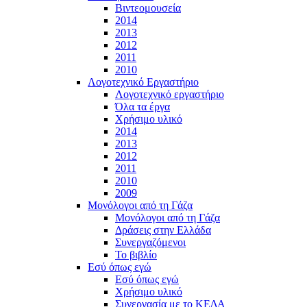
Βιντεομουσεία
2014
2013
2012
2011
2010
Λογοτεχνικό Εργαστήριο
Λογοτεχνικό εργαστήριο
Όλα τα έργα
Χρήσιμο υλικό
2014
2013
2012
2011
2010
2009
Μονόλογοι από τη Γάζα
Μονόλογοι από τη Γάζα
Δράσεις στην Ελλάδα
Συνεργαζόμενοι
To βιβλίο
Εσύ όπως εγώ
Εσύ όπως εγώ
Χρήσιμο υλικό
Συνεργασία με το ΚΕΔΑ