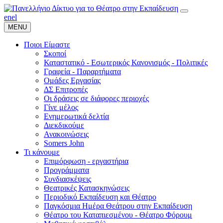
en
el
MENU
Ποιοι Είμαστε
Σκοποί
Καταστατικό - Εσωτερικός Κανονισμός - Πολιτικές
Γραφεία - Παραρτήματα
Ομάδες Εργασίας
ΔΣ Επιτροπές
Οι δράσεις σε διάφορες περιοχές
Γίνε μέλος
Ενημερωτικά δελτία
Διεκδικούμε
Ανακοινώσεις
Somers John
Τι κάνουμε
Επιμόρφωση - εργαστήρια
Προγράμματα
Συνδιασκέψεις
Θεατρικές Κατασκηνώσεις
Περιοδικό Εκπαίδευση και Θέατρο
Παγκόσμια Ημέρα Θεάτρου στην Εκπαίδευση
Θέατρο του Καταπιεσμένου - Θέατρο Φόρουμ