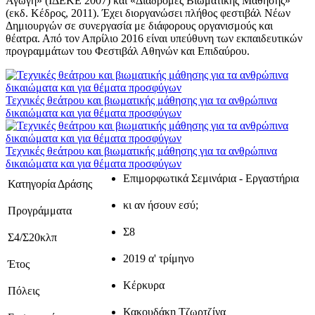
Αγωγή» (ΙΔΕΚΕ 2007) και «Διαδρομές Βιωματικής Μάθησης»
(εκδ. Κέδρος, 2011). Έχει διοργανώσει πλήθος φεστιβάλ Νέων
Δημιουργών σε συνεργασία με διάφορους οργανισμούς και
θέατρα. Από τον Απρίλιο 2016 είναι υπεύθυνη των εκπαιδευτικών
προγραμμάτων του Φεστιβάλ Αθηνών και Επιδαύρου.
Τεχνικές θεάτρου και βιωματικής μάθησης για τα ανθρώπινα
δικαιώματα και για θέματα προσφύγων
Τεχνικές θεάτρου και βιωματικής μάθησης για τα ανθρώπινα
δικαιώματα και για θέματα προσφύγων
Επιμορφωτικά Σεμινάρια - Εργαστήρια
Κατηγορία Δράσης
κι αν ήσουν εσύ;
Προγράμματα
Σ8
Σ4/Σ20κλπ
2019 α' τρίμηνο
Έτος
Κέρκυρα
Πόλεις
Κακουδάκη Τζωρτζίνα