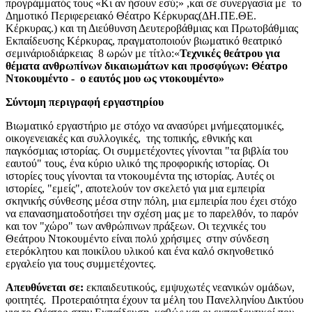
προγράμματός τους «Κι αν ήσουν εσύ;» ,και σε συνεργασία με το
Δημοτικό Περιφερειακό Θέατρο Κέρκυρας(ΔΗ.ΠΕ.ΘΕ.
Κέρκυρας.) και τη Διεύθυνση Δευτεροβάθμιας και Πρωτοβάθμιας
Εκπαίδευσης Κέρκυρας, πραγματοποιούν βιωματικό θεατρικό
σεμινάριοδιάρκειας 8 ωρών με τίτλο:«
Τεχνικές θεάτρου για
θέματα ανθρωπίνων δικαιωμάτων και προσφύγων: Θέατρο
Ντοκουμέντο - ο εαυτός μου ως ντοκουμέντο»
Σύντομη περιγραφή εργαστηρίου
Βιωματικό εργαστήριο με στόχο να ανασύρει μνήμεςατομικές,
οικογενειακές και συλλογικές, της τοπικής, εθνικής και
παγκόσμιας ιστορίας. Οι συμμετέχοντες γίνονται "τα βιβλία του
εαυτού" τους, ένα κύριο υλικό της προφορικής ιστορίας. Oι
ιστορίες τους γίνονται τα ντοκουμέντα της ιστορίας. Αυτές οι
ιστορίες, "εμείς", αποτελούν τον σκελετό για μια εμπειρία
σκηνικής σύνθεσης μέσα στην πόλη, μια εμπειρία που έχει στόχο
να επανασηματοδοτήσει την σχέση μας με το παρελθόν, το παρόν
και τον "χώρο" των ανθρώπινων πράξεων. Οι τεχνικές του
Θεάτρου Ντοκουμέντο είναι πολύ χρήσιμες στην σύνδεση
ετερόκλητου και ποικίλου υλικού και ένα καλό σκηνοθετικό
εργαλείο για τους συμμετέχοντες.
Απευθύνεται σε:
εκπαιδευτικούς, εμψυχωτές νεανικών ομάδων,
φοιτητές. Προτεραιότητα έχουν τα μέλη του Πανελληνίου Δικτύου