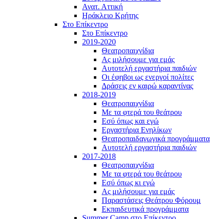
Ανατ. Αττική
Ηράκλειο Κρήτης
Στο Επίκεντρο
Στο Επίκεντρο
2019-2020
Θεατροπαιχνίδια
Ας μιλήσουμε για εμάς
Αυτοτελή εργαστήρια παιδιών
Οι έφηβοι ως ενεργοί πολίτες
Δράσεις εν καιρώ καραντίνας
2018-2019
Θεατροπαιχνίδια
Με τα φτερά του θεάτρου
Εσύ όπως και εγώ
Εργαστήρια Ενηλίκων
Θεατροπαιδαγωγικά προγράμματα
Αυτοτελή εργαστήρια παιδιών
2017-2018
Θεατροπαιχνίδια
Με τα φτερά του θεάτρου
Εσύ όπως κι εγώ
Ας μιλήσουμε για εμάς
Παραστάσεις Θεάτρου Φόρουμ
Εκπαιδευτικά προγράμματα
Summer Camp στο Επίκεντρο