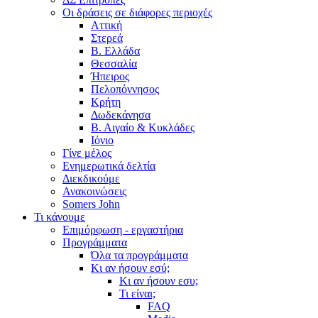
Οι δράσεις σε διάφορες περιοχές
Αττική
Στερεά
Β. Ελλάδα
Θεσσαλία
Ήπειρος
Πελοπόννησος
Κρήτη
Δωδεκάνησα
Β. Αιγαίο & Κυκλάδες
Ιόνιο
Γίνε μέλος
Ενημερωτικά δελτία
Διεκδικούμε
Ανακοινώσεις
Somers John
Τι κάνουμε
Επιμόρφωση - εργαστήρια
Προγράμματα
Όλα τα προγράμματα
Κι αν ήσουν εσύ;
Κι αν ήσουν εσυ;
Τι είναι;
FAQ