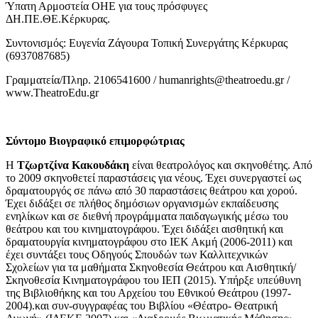
Ύπατη Αρμοστεία ΟΗΕ για τους πρόσφυγες
ΔΗ.ΠΕ.ΘΕ.Κέρκυρας.
Συντονισμός: Ευγενία Ζάγουρα Τοπική Συνεργάτης Κέρκυρας
(6937087685)
Γραμματεία/Πληρ. 2106541600 / humanrights@theatroedu.gr /
www.TheatroEdu.gr
Σύντομο Βιογραφικό επιμορφώτριας
Η
Τζωρτζίνα Κακουδάκη
είναι θεατρολόγος και σκηνοθέτης. Από
το 2009 σκηνοθετεί παραστάσεις για νέους. Έχει συνεργαστεί ως
δραματουργός σε πάνω από 30 παραστάσεις θεάτρου και χορού.
Έχει διδάξει σε πλήθος δημόσιων οργανισμών εκπαίδευσης
ενηλίκων και σε διεθνή προγράμματα παιδαγωγικής μέσω του
θεάτρου και του κινηματογράφου. Έχει διδάξει αισθητική και
δραματουργία κινηματογράφου στο ΙΕΚ Ακμή (2006-2011) και
έχει συντάξει τους Οδηγούς Σπουδών των Καλλιτεχνικών
Σχολείων για τα μαθήματα Σκηνοθεσία Θεάτρου και Αισθητική/
Σκηνοθεσία Κινηματογράφου του ΙΕΠ (2015). Υπήρξε υπεύθυνη
της Βιβλιοθήκης και του Αρχείου του Εθνικού Θεάτρου (1997-
2004).και συν-συγγραφέας του Βιβλίου «Θέατρο- Θεατρική