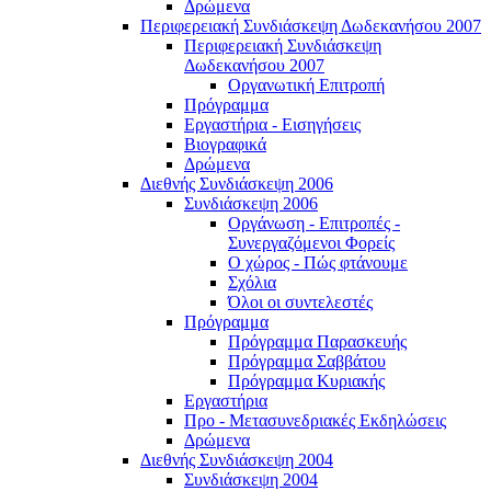
Δρώμενα
Περιφερειακή Συνδιάσκεψη Δωδεκανήσου 2007
Περιφερειακή Συνδιάσκεψη
Δωδεκανήσου 2007
Οργανωτική Επιτροπή
Πρόγραμμα
Εργαστήρια - Εισηγήσεις
Βιογραφικά
Δρώμενα
Διεθνής Συνδιάσκεψη 2006
Συνδιάσκεψη 2006
Οργάνωση - Επιτροπές -
Συνεργαζόμενοι Φορείς
Ο χώρος - Πώς φτάνουμε
Σχόλια
Όλοι οι συντελεστές
Πρόγραμμα
Πρόγραμμα Παρασκευής
Πρόγραμμα Σαββάτου
Πρόγραμμα Κυριακής
Εργαστήρια
Προ - Μετασυνεδριακές Εκδηλώσεις
Δρώμενα
Διεθνής Συνδιάσκεψη 2004
Συνδιάσκεψη 2004