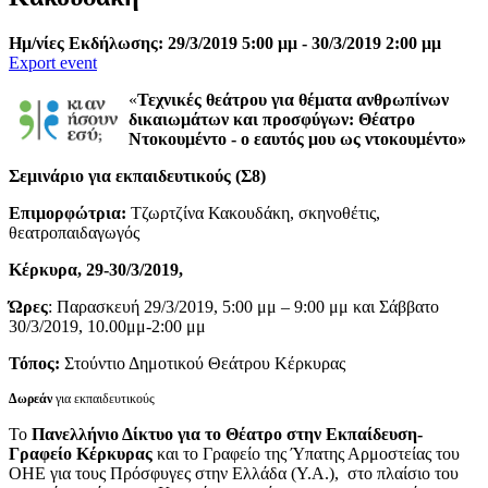
Ημ/νίες Εκδήλωσης: 29/3/2019 5:00 μμ - 30/3/2019 2:00 μμ
Export event
«
Τεχνικές θεάτρου για θέματα ανθρωπίνων
δικαιωμάτων και προσφύγων: Θέατρο
Ντοκουμέντο - ο εαυτός μου ως ντοκουμέντο»
Σεμινάριο για εκπαιδευτικούς (Σ8)
Επιμορφώτρια:
Τζωρτζίνα Κακουδάκη, σκηνοθέτις,
θεατροπαιδαγωγός
Κέρκυρα, 29-30/3/2019,
Ώρες
: Παρασκευή 29/3/2019, 5:00 μμ – 9:00 μμ και Σάββατο
30/3/2019, 10.00μμ-2:00 μμ
Τόπος:
Στούντιο Δημοτικού Θεάτρου Κέρκυρας
Δωρεάν
για εκπαιδευτικούς
Το
Πανελλήνιο Δίκτυο για το Θέατρο στην Εκπαίδευση-
Γραφείο Κέρκυρας
και το Γραφείο της Ύπατης Αρμοστείας του
ΟΗΕ για τους Πρόσφυγες στην Ελλάδα (Υ.Α.), στο πλαίσιο του