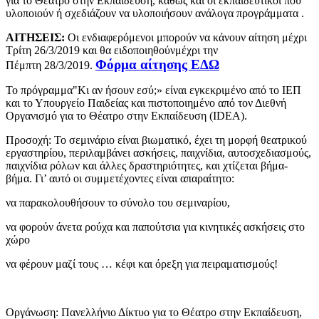
για το Θέατρο στην Εκπαίδευση, καθώς και οι εκπαιδευτικοί που
υλοποιούν ή σχεδιάζουν να υλοποιήσουν ανάλογα προγράμματα .
ΑΙΤΗΣΕΙΣ:
Οι ενδιαφερόμενοι μπορούν να κάνουν αίτηση μέχρι
Τρίτη 26/3/2019 και θα ειδοποιηθούνμέχρι την
Φόρμα αίτησης
ΕΔΩ
Πέμπτη 28/3/2019.
Το πρόγραμμα"Κι αν ήσουν εσύ;» είναι εγκεκριμένο από το ΙΕΠ
και το Υπουργείο Παιδείας και πιστοποιημένο από τον Διεθνή
Οργανισμό για το Θέατρο στην Εκπαίδευση (IDEA).
Προσοχή: Το σεμινάριο είναι βιωματικό, έχει τη μορφή θεατρικού
εργαστηρίου, περιλαμβάνει ασκήσεις, παιχνίδια, αυτοσχεδιασμούς,
παιχνίδια ρόλων και άλλες δραστηριότητες, και χτίζεται βήμα-
βήμα. Γι’ αυτό οι συμμετέχοντες είναι απαραίτητο:
να παρακολουθήσουν το σύνολο του σεμιναρίου,
να φορούν άνετα ρούχα και παπούτσια για κινητικές ασκήσεις στο
χώρο
να φέρουν μαζί τους … κέφι και όρεξη για πειραματισμούς!
Οργάνωση: Πανελλήνιο Δίκτυο για το Θέατρο στην Εκπαίδευση,