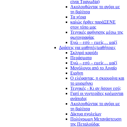
είναι Τραγωδία)
Ακολουθώντας το αγόρι με
τη βαλίτσα
Τα χέρια
καλώς ήρθες παράΞΕΝΕ
στον τόπο μας
Τεχνικές αφήγησης μέσω της
φωτογραφίας
Εγώ – εσύ – εμείς… μαζί
Δράσεις για μαθητές/μαθήτριες
Σκληρό καρύδι
Περάσματα
Εγώ – εσύ – εμείς… μαζί
Μονόλογοι από το Αιγαίο
Ειρήνη
Ο ελέφαντας, η σκιουρίνα και
το μυρμήγκι
Τεχνικές - Κι αν ήσουν εσύ;
Γιατί οι νυχτερίδες κρέμονται
ανάποδα;
Ακολουθώντας το αγόρι με
τη βαλίτσα
Δίκτυα σχολείων
Πολύχρωμη Μετανάστευση
της Πεταλούδας