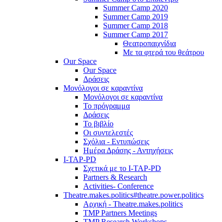
Summer Camp 2020
Summer Camp 2019
Summer Camp 2018
Summer Camp 2017
Θεατροπαιχνίδια
Με τα φτερά του θεάτρου
Our Space
Our Space
Δράσεις
Μονόλογοι σε καραντίνα
Μονόλογοι σε καραντίνα
Το πρόγραμμα
Δράσεις
Το βιβλίο
Οι συντελεστές
Σχόλια - Εντυπώσεις
Ημέρα Δράσης - Αντηχήσεις
I-TAP-PD
Σχετικά με το I-TAP-PD
Partners & Research
Activities- Conference
Theatre.makes.politics#theatre.power.politics
Αρχική - Theatre.makes.politics
TMP Partners Meetings
TMP Research Workshops