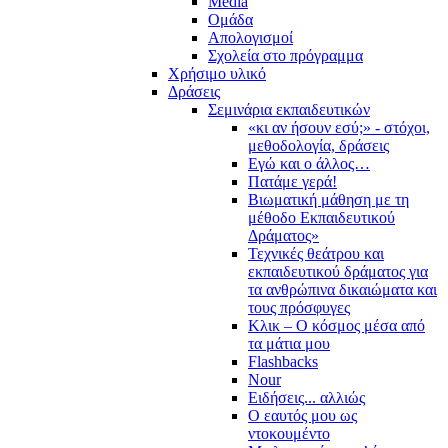
Media
Ομάδα
Απολογισμοί
Σχολεία στο πρόγραμμα
Χρήσιμο υλικό
Δράσεις
Σεμινάρια εκπαιδευτικών
«κι αν ήσουν εσύ;» - στόχοι,
μεθοδολογία, δράσεις
Εγώ και ο άλλος…
Πατάμε γερά!
Βιωματική μάθηση με τη
μέθοδο Εκπαιδευτικού
Δράματος»
Τεχνικές θεάτρου και
εκπαιδευτικού δράματος για
τα ανθρώπινα δικαιώματα και
τους πρόσφυγες
Κλικ – Ο κόσμος μέσα από
τα μάτια μου
Flashbacks
Nour
Ειδήσεις... αλλιώς
Ο εαυτός μου ως
ντοκουμέντο