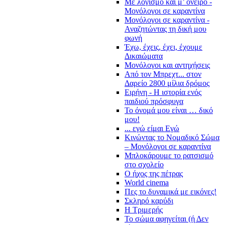
Με λογισμό και μ’ όνειρο -
Μονόλογοι σε καραντίνα
Μονόλογοι σε καραντίνα -
Αναζητώντας τη δική μου
φωνή
Έχω, έχεις, έχει, έχουμε
Δικαιώματα
Μονόλογοι και αντηχήσεις
Από τον Μπρεχτ... στον
Δαρείο 2800 μίλια δρόμος
Ειρήνη - Η ιστορία ενός
παιδιού πρόσφυγα
Το όνομά μου είναι … δικό
μου!
... εγώ είμαι Εγώ
Κινώντας το Νομαδικό Σώμα
– Μονόλογοι σε καραντίνα
Μπλοκάρουμε το ρατσισμό
στο σχολείο
Ο ήχος της πέτρας
World cinema
Πες το δυναμικά με εικόνες!
Σκληρό καρύδι
Η Τριμερής
Το σώμα αφηγείται (ή Δεν