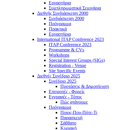
Εργαστήρια
Συμπληρωματικά Σεμινάρια
Διεθνής Συνδιάσκεψη 2000
Συνδιάσκεψη 2000
Πρόγραμμα
Πρακτικά
Εργαστήρια
International ITAP Conference 2023
ITAP Conference 2023
Programme & CVs
Workshops
Special Interest Groups (SIGs)
Registration - Venue
Site Specific Events
Διεθνές Συνέδριο 2025
Συνέδριο 2025
Προτάσεις & Δημοσίευση
Επιτροπές - Φορείς
Εγγραφές - Τόπος
Πώς φτάνουμε
Πρόγραμμα
Ποιος-Που-Πότε-Τι
Παρασκευή
Σάββατο
Κυριακή