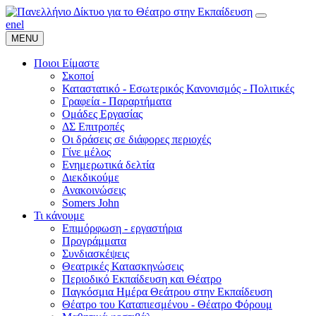
en
el
MENU
Ποιοι Είμαστε
Σκοποί
Καταστατικό - Εσωτερικός Κανονισμός - Πολιτικές
Γραφεία - Παραρτήματα
Ομάδες Εργασίας
ΔΣ Επιτροπές
Οι δράσεις σε διάφορες περιοχές
Γίνε μέλος
Ενημερωτικά δελτία
Διεκδικούμε
Ανακοινώσεις
Somers John
Τι κάνουμε
Επιμόρφωση - εργαστήρια
Προγράμματα
Συνδιασκέψεις
Θεατρικές Κατασκηνώσεις
Περιοδικό Εκπαίδευση και Θέατρο
Παγκόσμια Ημέρα Θεάτρου στην Εκπαίδευση
Θέατρο του Καταπιεσμένου - Θέατρο Φόρουμ