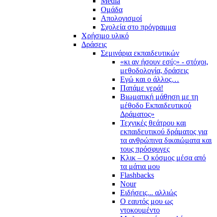
Media
Ομάδα
Απολογισμοί
Σχολεία στο πρόγραμμα
Χρήσιμο υλικό
Δράσεις
Σεμινάρια εκπαιδευτικών
«κι αν ήσουν εσύ;» - στόχοι,
μεθοδολογία, δράσεις
Εγώ και ο άλλος…
Πατάμε γερά!
Βιωματική μάθηση με τη
μέθοδο Εκπαιδευτικού
Δράματος»
Τεχνικές θεάτρου και
εκπαιδευτικού δράματος για
τα ανθρώπινα δικαιώματα και
τους πρόσφυγες
Κλικ – Ο κόσμος μέσα από
τα μάτια μου
Flashbacks
Nour
Ειδήσεις... αλλιώς
Ο εαυτός μου ως
ντοκουμέντο