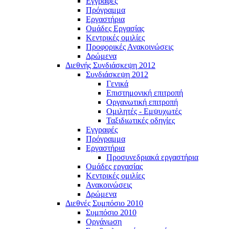
Εγγραφές
Πρόγραμμα
Εργαστήρια
Ομάδες Εργασίας
Κεντρικές ομιλίες
Προφορικές Ανακοινώσεις
Δρώμενα
Διεθνής Συνδιάσκεψη 2012
Συνδιάσκεψη 2012
Γενικά
Επιστημονική επιτροπή
Οργανωτική επιτροπή
Ομιλητές - Εμψυχωτές
Ταξιδιωτικές οδηγίες
Εγγραφές
Πρόγραμμα
Εργαστήρια
Προσυνεδριακά εργαστήρια
Ομάδες εργασίας
Κεντρικές ομιλίες
Ανακοινώσεις
Δρώμενα
Διεθνές Συμπόσιο 2010
Συμπόσιο 2010
Οργάνωση