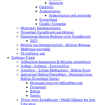
Δρώμενα
Ομιλητές
Ανακοινώσεις
Ανακοινώσεις ανά συνεδρία
Εργαστήρια
Ομάδες Εργασίας
Θεατρικές Κατασκηνώσεις
Περιοδικό Εκπαίδευση και Θέατρο
Παγκόσμια Ημέρα Θεάτρου στην Εκπαίδευση
2025
Θέατρο του Καταπιεσμένου - Θέατρο Φόρουμ
Μαθητικά φεστιβάλ
Οι εκδόσεις μας
Χρήσιμο Υλικό
Ανθρώπινα δικαιώματα & Θέματα προσφύγων
Άρθρα - Απόψεις - Συνεντεύξεις
Ασκήσεις - Σχέδια Μαθημάτων - Βιβλία-Έργα
Δανειστική Βιβλιο/Ταινιοθήκη - Θεατρικά έργα-
Βιβλία-Περιοδικά-Ταινίες
Θεατρικά έργα στη βιβλιοθήκη μας
Περιοδικά
Βιβλία
Ταινίες
Τέχνες στην Εκπαίδευση / World Allience for Arts
Education