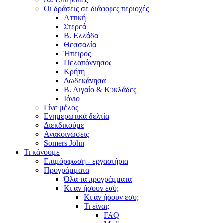
Οι δράσεις σε διάφορες περιοχές
Αττική
Στερεά
Β. Ελλάδα
Θεσσαλία
Ήπειρος
Πελοπόννησος
Κρήτη
Δωδεκάνησα
Β. Αιγαίο & Κυκλάδες
Ιόνιο
Γίνε μέλος
Ενημερωτικά δελτία
Διεκδικούμε
Ανακοινώσεις
Somers John
Τι κάνουμε
Επιμόρφωση - εργαστήρια
Προγράμματα
Όλα τα προγράμματα
Κι αν ήσουν εσύ;
Κι αν ήσουν εσυ;
Τι είναι;
FAQ