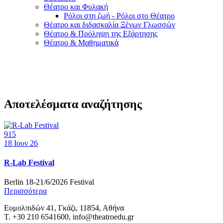
Θέατρο και Φυλακή
Ρόλοι στη ζωή - Ρόλοι στο Θέατρο
Θέατρο και διδασκαλία Ξένων Γλωσσών
Θέατρο & Πρόληψη της Εξάρτησης
Θέατρο & Μαθηματικά
Αποτελέσματα αναζήτησης
915
18
Ιουν 26
R-Lab Festival
Berlin 18-21/6/2026 Festival
Περισσότερα
Ευμολπιδών 41, Γκάζι, 11854, Αθήνα
T. +30 210 6541600, info@theatroedu.gr