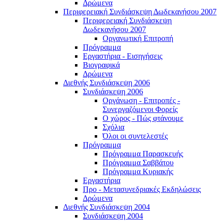
Δρώμενα
Περιφερειακή Συνδιάσκεψη Δωδεκανήσου 2007
Περιφερειακή Συνδιάσκεψη
Δωδεκανήσου 2007
Οργανωτική Επιτροπή
Πρόγραμμα
Εργαστήρια - Εισηγήσεις
Βιογραφικά
Δρώμενα
Διεθνής Συνδιάσκεψη 2006
Συνδιάσκεψη 2006
Οργάνωση - Επιτροπές -
Συνεργαζόμενοι Φορείς
Ο χώρος - Πώς φτάνουμε
Σχόλια
Όλοι οι συντελεστές
Πρόγραμμα
Πρόγραμμα Παρασκευής
Πρόγραμμα Σαββάτου
Πρόγραμμα Κυριακής
Εργαστήρια
Προ - Μετασυνεδριακές Εκδηλώσεις
Δρώμενα
Διεθνής Συνδιάσκεψη 2004
Συνδιάσκεψη 2004