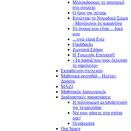
Μπλοκάρουμε το ρατσισμό
στο σχολείο
Ο ήχος της πέτρας
Κινώντας το Νομαδικό Σώμα
- Μονόλογοι σε καραντίνα
Το όνομα μου είναι ... δικό
μου
... εγώ είμαι Εγώ
Flashbacks
Ζωντανά Εδάφη
Η Τριμερής Επιτροπή!
«Τα παιδιά που τους έκλεψαν
το χαμόγελο»
Εκπαίδευση στελεχών
Μαθητικά φεστιβάλ - Ημέρες
Δράσης
ΜΑΖΙ
Μαθητικός διαγωνισμός
Διαδραστικές παραστάσεις
Η πολύχρωμη μετανάστευση
της πεταλούδας
Να τους πάρετε στα σπίτια
σας!
Περάσματα
Our Space