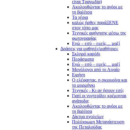
είναι Τραγωδία)
Ακολουθώντας το αγόρι με
τη βαλίτσα
Τα χέρια
καλώς ήρθες παράΞΕΝΕ
στον τόπο μας
Τεχνικές αφήγησης μέσω της
φωτογραφίας
Εγώ – εσύ – εμείς… μαζί
Δράσεις για μαθητές/μαθήτριες
Σκληρό καρύδι
Περάσματα
Εγώ – εσύ – εμείς… μαζί
Μονόλογοι από το Αιγαίο
Ειρήνη
Ο ελέφαντας, η σκιουρίνα και
το μυρμήγκι
Τεχνικές - Κι αν ήσουν εσύ;
Γιατί οι νυχτερίδες κρέμονται
ανάποδα;
Ακολουθώντας το αγόρι με
τη βαλίτσα
Δίκτυα σχολείων
Πολύχρωμη Μετανάστευση
της Πεταλούδας