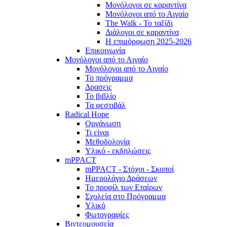
Μονόλογοι σε καραντίνα
Μονόλογοι από το Αιγαίο
The Walk - Το ταξίδι
Διάλογοι σε καραντίνα
Η επιμόρφωση 2025-2026
Επικοινωνία
Μονόλογοι από το Αιγαίο
Μονόλογοι από το Αιγαίο
Το πρόγραμμα
Δρασεις
Το βιβλίο
Τα φεστιβάλ
Radical Hope
Οργάνωση
Τι είναι
Μεθοδολογία
Υλικό - εκδηλώσεις
mPPACT
mPPACT - Στόχοι - Σκοποί
Ημερολόγιο Δράσεων
Το προφίλ των Εταίρων
Σχολεία στο Πρόγραμμα
Υλικό
Φωτογραφίες
Βιντεομουσεία