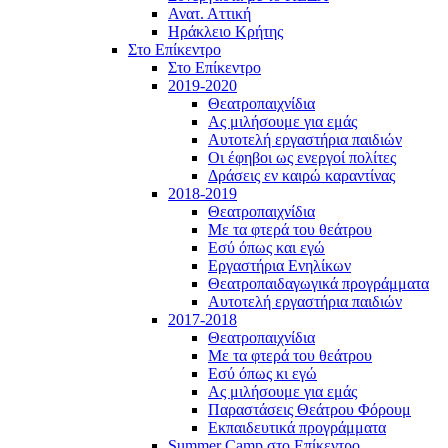
Ανατ. Αττική
Ηράκλειο Κρήτης
Στο Επίκεντρο
Στο Επίκεντρο
2019-2020
Θεατροπαιχνίδια
Ας μιλήσουμε για εμάς
Αυτοτελή εργαστήρια παιδιών
Οι έφηβοι ως ενεργοί πολίτες
Δράσεις εν καιρώ καραντίνας
2018-2019
Θεατροπαιχνίδια
Με τα φτερά του θεάτρου
Εσύ όπως και εγώ
Εργαστήρια Ενηλίκων
Θεατροπαιδαγωγικά προγράμματα
Αυτοτελή εργαστήρια παιδιών
2017-2018
Θεατροπαιχνίδια
Με τα φτερά του θεάτρου
Εσύ όπως κι εγώ
Ας μιλήσουμε για εμάς
Παραστάσεις Θεάτρου Φόρουμ
Εκπαιδευτικά προγράμματα
Summer Camp στο Επίκεντρο