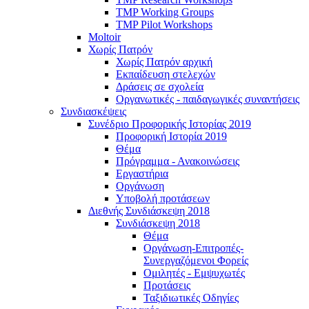
TMP Working Groups
TMP Pilot Workshops
Moltoir
Χωρίς Πατρόν
Χωρίς Πατρόν αρχική
Εκπαίδευση στελεχών
Δράσεις σε σχολεία
Οργανωτικές - παιδαγωγικές συναντήσεις
Συνδιασκέψεις
Συνέδριο Προφορικής Ιστορίας 2019
Προφορική Ιστορία 2019
Θέμα
Πρόγραμμα - Ανακοινώσεις
Εργαστήρια
Οργάνωση
Υποβολή προτάσεων
Διεθνής Συνδιάσκεψη 2018
Συνδιάσκεψη 2018
Θέμα
Οργάνωση-Επιτροπές-
Συνεργαζόμενοι Φορείς
Ομιλητές - Εμψυχωτές
Προτάσεις
Ταξιδιωτικές Οδηγίες