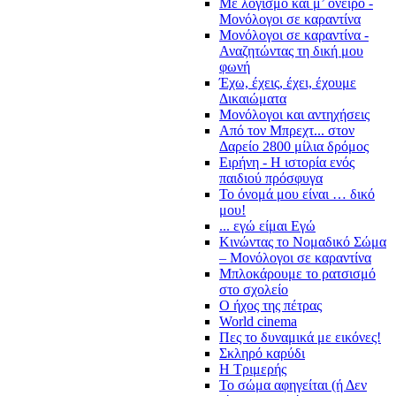
Με λογισμό και μ’ όνειρο -
Μονόλογοι σε καραντίνα
Μονόλογοι σε καραντίνα -
Αναζητώντας τη δική μου
φωνή
Έχω, έχεις, έχει, έχουμε
Δικαιώματα
Μονόλογοι και αντηχήσεις
Από τον Μπρεχτ... στον
Δαρείο 2800 μίλια δρόμος
Ειρήνη - Η ιστορία ενός
παιδιού πρόσφυγα
Το όνομά μου είναι … δικό
μου!
... εγώ είμαι Εγώ
Κινώντας το Νομαδικό Σώμα
– Μονόλογοι σε καραντίνα
Μπλοκάρουμε το ρατσισμό
στο σχολείο
Ο ήχος της πέτρας
World cinema
Πες το δυναμικά με εικόνες!
Σκληρό καρύδι
Η Τριμερής
Το σώμα αφηγείται (ή Δεν