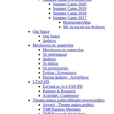
Summer Camp 2020
Summer Camp 2019
Summer Camp 2018
Summer Camp 2017
Θεατροπαιχνίδια
Με τα φτερά του θεάτρου
Our Space
Our Space
Δράσεις
Μονόλογοι σε καραντίνα
Μονόλογοι σε καραντίνα
Το πρόγραμμα
Δράσεις
Το βιβλίο
Οι συντελεστές
Σχόλια - Εντυπώσεις
Ημέρα Δράσης - Αντηχήσεις
I-TAP-PD
Σχετικά με το I-TAP-PD
Partners & Research
Activities- Conference
Theatre.makes.politics#theatre.power.politics
Αρχική - Theatre.makes.politics
TMP Partners Meetings
TMP Research Workshops