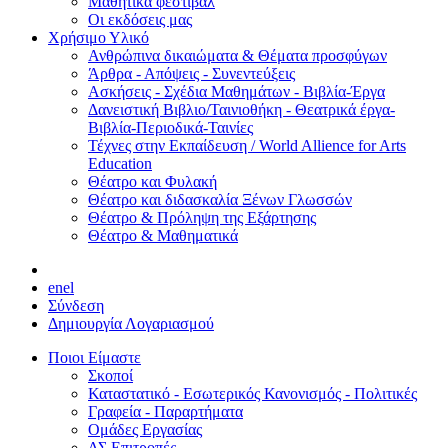
Μαθητικά φεστιβάλ
Οι εκδόσεις μας
Χρήσιμο Υλικό
Ανθρώπινα δικαιώματα & Θέματα προσφύγων
Άρθρα - Απόψεις - Συνεντεύξεις
Ασκήσεις - Σχέδια Μαθημάτων - Βιβλία-Έργα
Δανειστική Βιβλιο/Ταινιοθήκη - Θεατρικά έργα-
Βιβλία-Περιοδικά-Ταινίες
Τέχνες στην Εκπαίδευση / World Allience for Arts
Education
Θέατρο και Φυλακή
Θέατρο και διδασκαλία Ξένων Γλωσσών
Θέατρο & Πρόληψη της Εξάρτησης
Θέατρο & Μαθηματικά
en
el
Σύνδεση
Δημιουργία Λογαριασμού
Ποιοι Είμαστε
Σκοποί
Καταστατικό - Εσωτερικός Κανονισμός - Πολιτικές
Γραφεία - Παραρτήματα
Ομάδες Εργασίας
ΔΣ Επιτροπές