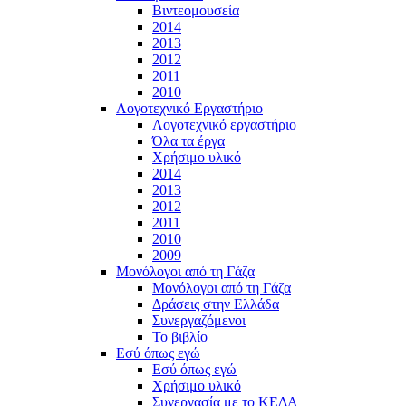
Βιντεομουσεία
2014
2013
2012
2011
2010
Λογοτεχνικό Εργαστήριο
Λογοτεχνικό εργαστήριο
Όλα τα έργα
Χρήσιμο υλικό
2014
2013
2012
2011
2010
2009
Μονόλογοι από τη Γάζα
Μονόλογοι από τη Γάζα
Δράσεις στην Ελλάδα
Συνεργαζόμενοι
To βιβλίο
Εσύ όπως εγώ
Εσύ όπως εγώ
Χρήσιμο υλικό
Συνεργασία με το ΚΕΔΑ