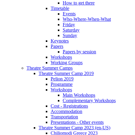
How to get there
Timetable
Events
Who-Where-When-What
Friday
Saturday
Sunday
Keynotes
Papers
Papers by session
Workshops
Working Groups
Theatre Summer Camps
Theatre Summer Camp 2019
Pelion 2019
Programme
Workshops
Main Workshops
Complementary Workshops
Cost - Registrations
Accommodation
Transportation
Presentations - Other events
Theatre Summer Camp 2023 (en-US)
Chiliomodi Greece 2023