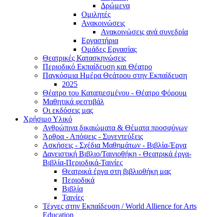
Δρώμενα
Ομιλητές
Ανακοινώσεις
Ανακοινώσεις ανά συνεδρία
Εργαστήρια
Ομάδες Εργασίας
Θεατρικές Κατασκηνώσεις
Περιοδικό Εκπαίδευση και Θέατρο
Παγκόσμια Ημέρα Θεάτρου στην Εκπαίδευση
2025
Θέατρο του Καταπιεσμένου - Θέατρο Φόρουμ
Μαθητικά φεστιβάλ
Οι εκδόσεις μας
Χρήσιμο Υλικό
Ανθρώπινα δικαιώματα & Θέματα προσφύγων
Άρθρα - Απόψεις - Συνεντεύξεις
Ασκήσεις - Σχέδια Μαθημάτων - Βιβλία-Έργα
Δανειστική Βιβλιο/Ταινιοθήκη - Θεατρικά έργα-
Βιβλία-Περιοδικά-Ταινίες
Θεατρικά έργα στη βιβλιοθήκη μας
Περιοδικά
Βιβλία
Ταινίες
Τέχνες στην Εκπαίδευση / World Allience for Arts
Education