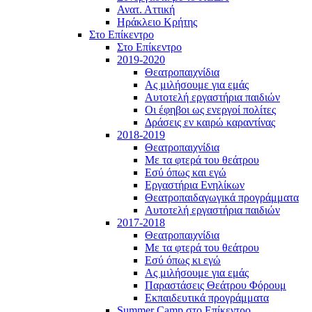
Ανατ. Αττική
Ηράκλειο Κρήτης
Στο Επίκεντρο
Στο Επίκεντρο
2019-2020
Θεατροπαιχνίδια
Ας μιλήσουμε για εμάς
Αυτοτελή εργαστήρια παιδιών
Οι έφηβοι ως ενεργοί πολίτες
Δράσεις εν καιρώ καραντίνας
2018-2019
Θεατροπαιχνίδια
Με τα φτερά του θεάτρου
Εσύ όπως και εγώ
Εργαστήρια Ενηλίκων
Θεατροπαιδαγωγικά προγράμματα
Αυτοτελή εργαστήρια παιδιών
2017-2018
Θεατροπαιχνίδια
Με τα φτερά του θεάτρου
Εσύ όπως κι εγώ
Ας μιλήσουμε για εμάς
Παραστάσεις Θεάτρου Φόρουμ
Εκπαιδευτικά προγράμματα
Summer Camp στο Επίκεντρο