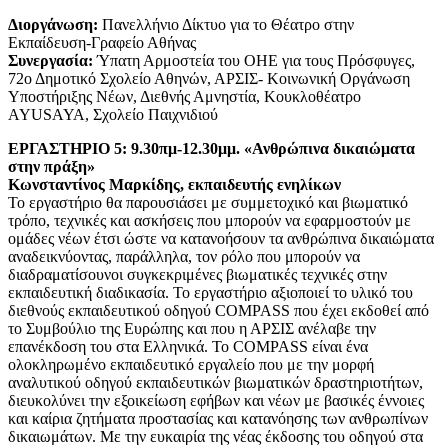
Διοργάνωση:
Πανελλήνιο Δίκτυο για το Θέατρο στην
Εκπαίδευση-Γραφείο Αθήνας
Συνεργασία:
Ύπατη Αρμοστεία του ΟΗΕ για τους Πρόσφυγες,
72ο Δημοτικό Σχολείο Αθηνών, ΑΡΣΙΣ- Κοινωνική Οργάνωση
Υποστήριξης Νέων, Διεθνής Αμνηστία, Κουκλοθέατρο
AYUSAYA, Σχολείο Παιχνιδιού
ΕΡΓΑΣΤΗΡΙΟ
5: 9.30πμ-12.30μμ.
«Ανθρώπινα δικαιώματα
στην πράξη»
Κωνσταντίνος Μαρκίδης, εκπαιδευτής ενηλίκων
Το εργαστήριο θα παρουσιάσει με συμμετοχικό και βιωματικό
τρόπο, τεχνικές και ασκήσεις που μπορούν να εφαρμοστούν με
ομάδες νέων έτσι ώστε να κατανοήσουν τα ανθρώπινα δικαιώματα
αναδεικνύοντας, παράλληλα, τον ρόλο που μπορούν να
διαδραματίσουνοι συγκεκριμένες βιωματικές τεχνικές στην
εκπαιδευτική διαδικασία. Το εργαστήριο αξιοποιεί το υλικό του
διεθνούς εκπαιδευτικού οδηγού COMPASS που έχει εκδοθεί από
το Συμβούλιο της Ευρώπης και που η ΑΡΣΙΣ ανέλαβε την
επανέκδοση του στα Ελληνικά. Το COMPASS είναι ένα
ολοκληρωμένο εκπαιδευτικό εργαλείο που με την μορφή
αναλυτικού οδηγού εκπαιδευτικών βιωματικών δραστηριοτήτων,
διευκολύνει την εξοικείωση εφήβων και νέων με βασικές έννοιες
και καίρια ζητήματα προστασίας και κατανόησης των ανθρωπίνων
δικαιωμάτων. Με την ευκαιρία της νέας έκδοσης του οδηγού στα