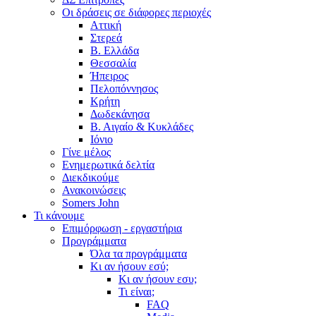
Οι δράσεις σε διάφορες περιοχές
Αττική
Στερεά
Β. Ελλάδα
Θεσσαλία
Ήπειρος
Πελοπόννησος
Κρήτη
Δωδεκάνησα
Β. Αιγαίο & Κυκλάδες
Ιόνιο
Γίνε μέλος
Ενημερωτικά δελτία
Διεκδικούμε
Ανακοινώσεις
Somers John
Τι κάνουμε
Επιμόρφωση - εργαστήρια
Προγράμματα
Όλα τα προγράμματα
Κι αν ήσουν εσύ;
Κι αν ήσουν εσυ;
Τι είναι;
FAQ