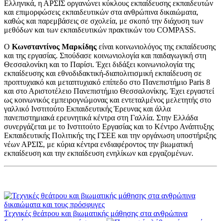
Ελληνικά, η ΑΡΣΙΣ οργανώνει κύκλους εκπαίδευσης εκπαιδευτών
και επιμορφώσεις εκπαιδευτικών στα ανθρώπινα δικαιώματα,
καθώς και παρεμβάσεις σε σχολεία, με σκοπό την διάχυση των
μεθόδων και των εκπαιδευτικών πρακτικών του COMPASS.
Ο
Κωνσταντίνος Μαρκίδης
είναι κοινωνιολόγος της εκπαίδευσης
και της εργασίας. Σπούδασε κοινωνιολογία και παιδαγωγική στη
Θεσσαλονίκη και το Παρίσι. Έχει διδάξει κοινωνιολογία της
εκπαίδευσης και εθνοδιδακτική-διαπολιτισμική εκπαίδευση σε
προπτυχιακό και μεταπτυχιακό επίπεδο στο Πανεπιστήμιο Paris 8
και στο Αριστοτέλειο Πανεπιστήμιο Θεσσαλονίκης. Έχει εργαστεί
ως κοινωνικός εμπειρογνώμονας και εντεταλμένος μελετητής στο
γαλλικό Ινστιτούτο Εκπαιδευτικής Έρευνας και άλλα
πανεπιστημιακά ερευνητικά κέντρα στη Γαλλία. Στην Ελλάδα
συνεργάζεται με το Ινστιτούτο Εργασίας και το Κέντρο Ανάπτυξης
Εκπαιδευτικής Πολιτικής της ΓΣΕΕ και την οργάνωση υποστήριξης
νέων ΑΡΣΙΣ, με κύρια κέντρα ενδιαφέροντος την βιωματική
εκπαίδευση και την εκπαίδευση ενηλίκων και εργαζομένων.
Τεχνικές θεάτρου και βιωματικής μάθησης στα ανθρώπινα