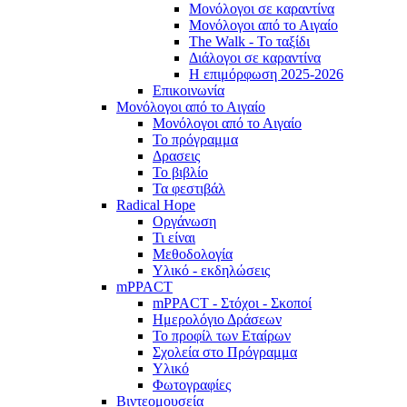
Μονόλογοι σε καραντίνα
Μονόλογοι από το Αιγαίο
The Walk - Το ταξίδι
Διάλογοι σε καραντίνα
Η επιμόρφωση 2025-2026
Επικοινωνία
Μονόλογοι από το Αιγαίο
Μονόλογοι από το Αιγαίο
Το πρόγραμμα
Δρασεις
Το βιβλίο
Τα φεστιβάλ
Radical Hope
Οργάνωση
Τι είναι
Μεθοδολογία
Υλικό - εκδηλώσεις
mPPACT
mPPACT - Στόχοι - Σκοποί
Ημερολόγιο Δράσεων
Το προφίλ των Εταίρων
Σχολεία στο Πρόγραμμα
Υλικό
Φωτογραφίες
Βιντεομουσεία