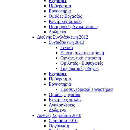
Εγγραφές
Πρόγραμμα
Εργαστήρια
Ομάδες Εργασίας
Κεντρικές ομιλίες
Προφορικές Ανακοινώσεις
Δρώμενα
Διεθνής Συνδιάσκεψη 2012
Συνδιάσκεψη 2012
Γενικά
Επιστημονική επιτροπή
Οργανωτική επιτροπή
Ομιλητές - Εμψυχωτές
Ταξιδιωτικές οδηγίες
Εγγραφές
Πρόγραμμα
Εργαστήρια
Προσυνεδριακά εργαστήρια
Ομάδες εργασίας
Κεντρικές ομιλίες
Ανακοινώσεις
Δρώμενα
Διεθνές Συμπόσιο 2010
Συμπόσιο 2010
Οργάνωση