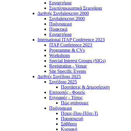
Εργαστήρια
Συμπληρωματικά Σεμινάρια
Διεθνής Συνδιάσκεψη 2000
Συνδιάσκεψη 2000
Πρόγραμμα
Πρακτικά
Εργαστήρια
International ITAP Conference 2023
ITAP Conference 2023
Programme & CVs
Workshops
Special Interest Groups (SIGs)
Registration - Venue
Site Specific Events
Διεθνές Συνέδριο 2025
Συνέδριο 2025
Προτάσεις & Δημοσίευση
Επιτροπές - Φορείς
Εγγραφές - Τόπος
Πώς φτάνουμε
Πρόγραμμα
Ποιος-Που-Πότε-Τι
Παρασκευή
Σάββατο
Κυριακή