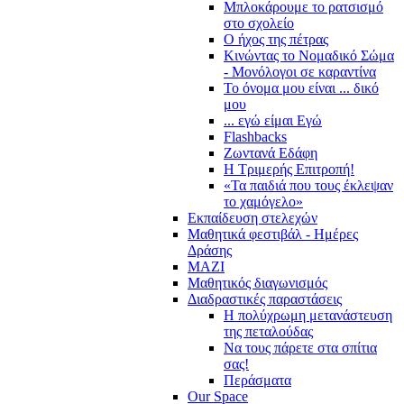
Μπλοκάρουμε το ρατσισμό
στο σχολείο
Ο ήχος της πέτρας
Κινώντας το Νομαδικό Σώμα
- Μονόλογοι σε καραντίνα
Το όνομα μου είναι ... δικό
μου
... εγώ είμαι Εγώ
Flashbacks
Ζωντανά Εδάφη
Η Τριμερής Επιτροπή!
«Τα παιδιά που τους έκλεψαν
το χαμόγελο»
Εκπαίδευση στελεχών
Μαθητικά φεστιβάλ - Ημέρες
Δράσης
ΜΑΖΙ
Μαθητικός διαγωνισμός
Διαδραστικές παραστάσεις
Η πολύχρωμη μετανάστευση
της πεταλούδας
Να τους πάρετε στα σπίτια
σας!
Περάσματα
Our Space