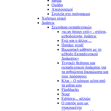
Media
Ομάδα
Απολογισμοί
Σχολεία στο πρόγραμμα
Χρήσιμο υλικό
Δράσεις
Σεμινάρια εκπαιδευτικών
«κι αν ήσουν εσύ;» - στόχοι,
μεθοδολογία, δράσεις
Εγώ και ο άλλος…
Πατάμε γερά!
Βιωματική μάθηση με τη
μέθοδο Εκπαιδευτικού
Δράματος»
Τεχνικές θεάτρου και
εκπαιδευτικού δράματος για
τα ανθρώπινα δικαιώματα και
τους πρόσφυγες
Κλικ – Ο κόσμος μέσα από
τα μάτια μου
Flashbacks
Nour
Ειδήσεις... αλλιώς
Ο εαυτός μου ως
ντοκουμέντο