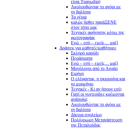
είναι Τραγωδία)
Ακολουθώντας το αγόρι με
τη βαλίτσα
Τα χέρια
καλώς ήρθες παράΞΕΝΕ
στον τόπο μας
Τεχνικές αφήγησης μέσω της
φωτογραφίας
Εγώ – εσύ – εμείς… μαζί
Δράσεις για μαθητές/μαθήτριες
Σκληρό καρύδι
Περάσματα
Εγώ – εσύ – εμείς… μαζί
Μονόλογοι από το Αιγαίο
Ειρήνη
Ο ελέφαντας, η σκιουρίνα και
το μυρμήγκι
Τεχνικές - Κι αν ήσουν εσύ;
Γιατί οι νυχτερίδες κρέμονται
ανάποδα;
Ακολουθώντας το αγόρι με
τη βαλίτσα
Δίκτυα σχολείων
Πολύχρωμη Μετανάστευση
της Πεταλούδας