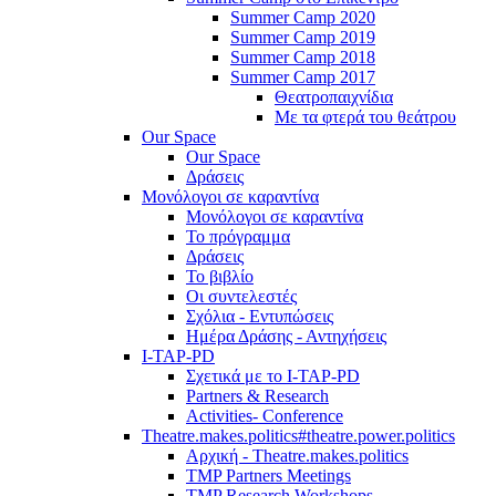
Summer Camp 2020
Summer Camp 2019
Summer Camp 2018
Summer Camp 2017
Θεατροπαιχνίδια
Με τα φτερά του θεάτρου
Our Space
Our Space
Δράσεις
Μονόλογοι σε καραντίνα
Μονόλογοι σε καραντίνα
Το πρόγραμμα
Δράσεις
Το βιβλίο
Οι συντελεστές
Σχόλια - Εντυπώσεις
Ημέρα Δράσης - Αντηχήσεις
I-TAP-PD
Σχετικά με το I-TAP-PD
Partners & Research
Activities- Conference
Theatre.makes.politics#theatre.power.politics
Αρχική - Theatre.makes.politics
TMP Partners Meetings
TMP Research Workshops