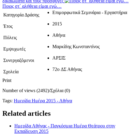
δικαιώματα και τους πρόσφυγες
Ποιος στ΄ αλήθεια είμαι εγώ…
Επιμορφωτικά Σεμινάρια - Εργαστήρια
Κατηγορία Δράσης
2015
Έτος
Αθήνα
Πόλεις
Μαρκίδης Κωνσταντίνος
Εμψυχωτές
ΑΡΣΙΣ
Συνεργαζόμενοι
72o ΔΣ Αθήνας
Σχολεία
Print
Number of views (2492)
/
Σχόλια (0)
Tags:
Ημερίδα Ημέρα 2015 - Αθήνα
Related articles
Ημερίδα Αθήνας - Παγκόσμια Ημέρα Θεάτρου στην
Εκπαίδευση 2015