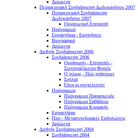
Δρώμενα
Περιφερειακή Συνδιάσκεψη Δωδεκανήσου 2007
Περιφερειακή Συνδιάσκεψη
Δωδεκανήσου 2007
Οργανωτική Επιτροπή
Πρόγραμμα
Εργαστήρια - Εισηγήσεις
Βιογραφικά
Δρώμενα
Διεθνής Συνδιάσκεψη 2006
Συνδιάσκεψη 2006
Οργάνωση - Επιτροπές -
Συνεργαζόμενοι Φορείς
Ο χώρος - Πώς φτάνουμε
Σχόλια
Όλοι οι συντελεστές
Πρόγραμμα
Πρόγραμμα Παρασκευής
Πρόγραμμα Σαββάτου
Πρόγραμμα Κυριακής
Εργαστήρια
Προ - Μετασυνεδριακές Εκδηλώσεις
Δρώμενα
Διεθνής Συνδιάσκεψη 2004
Συνδιάσκεψη 2004