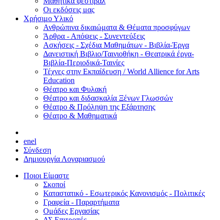
Μαθητικά φεστιβάλ
Οι εκδόσεις μας
Χρήσιμο Υλικό
Ανθρώπινα δικαιώματα & Θέματα προσφύγων
Άρθρα - Απόψεις - Συνεντεύξεις
Ασκήσεις - Σχέδια Μαθημάτων - Βιβλία-Έργα
Δανειστική Βιβλιο/Ταινιοθήκη - Θεατρικά έργα-
Βιβλία-Περιοδικά-Ταινίες
Τέχνες στην Εκπαίδευση / World Allience for Arts
Education
Θέατρο και Φυλακή
Θέατρο και διδασκαλία Ξένων Γλωσσών
Θέατρο & Πρόληψη της Εξάρτησης
Θέατρο & Μαθηματικά
en
el
Σύνδεση
Δημιουργία Λογαριασμού
Ποιοι Είμαστε
Σκοποί
Καταστατικό - Εσωτερικός Κανονισμός - Πολιτικές
Γραφεία - Παραρτήματα
Ομάδες Εργασίας
ΔΣ Επιτροπές