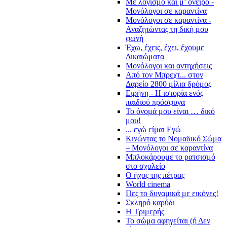
Με λογισμό και μ’ όνειρο -
Μονόλογοι σε καραντίνα
Μονόλογοι σε καραντίνα -
Αναζητώντας τη δική μου
φωνή
Έχω, έχεις, έχει, έχουμε
Δικαιώματα
Μονόλογοι και αντηχήσεις
Από τον Μπρεχτ... στον
Δαρείο 2800 μίλια δρόμος
Ειρήνη - Η ιστορία ενός
παιδιού πρόσφυγα
Το όνομά μου είναι … δικό
μου!
... εγώ είμαι Εγώ
Κινώντας το Νομαδικό Σώμα
– Μονόλογοι σε καραντίνα
Μπλοκάρουμε το ρατσισμό
στο σχολείο
Ο ήχος της πέτρας
World cinema
Πες το δυναμικά με εικόνες!
Σκληρό καρύδι
Η Τριμερής
Το σώμα αφηγείται (ή Δεν