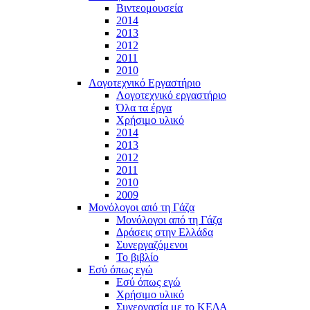
Βιντεομουσεία
2014
2013
2012
2011
2010
Λογοτεχνικό Εργαστήριο
Λογοτεχνικό εργαστήριο
Όλα τα έργα
Χρήσιμο υλικό
2014
2013
2012
2011
2010
2009
Μονόλογοι από τη Γάζα
Μονόλογοι από τη Γάζα
Δράσεις στην Ελλάδα
Συνεργαζόμενοι
To βιβλίο
Εσύ όπως εγώ
Εσύ όπως εγώ
Χρήσιμο υλικό
Συνεργασία με το ΚΕΔΑ