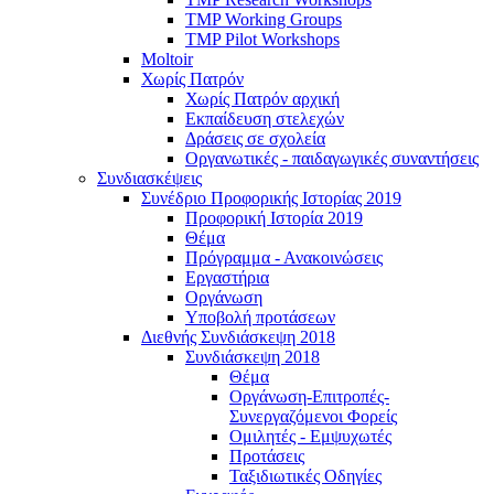
TMP Working Groups
TMP Pilot Workshops
Moltoir
Χωρίς Πατρόν
Χωρίς Πατρόν αρχική
Εκπαίδευση στελεχών
Δράσεις σε σχολεία
Οργανωτικές - παιδαγωγικές συναντήσεις
Συνδιασκέψεις
Συνέδριο Προφορικής Ιστορίας 2019
Προφορική Ιστορία 2019
Θέμα
Πρόγραμμα - Ανακοινώσεις
Εργαστήρια
Οργάνωση
Υποβολή προτάσεων
Διεθνής Συνδιάσκεψη 2018
Συνδιάσκεψη 2018
Θέμα
Οργάνωση-Επιτροπές-
Συνεργαζόμενοι Φορείς
Ομιλητές - Εμψυχωτές
Προτάσεις
Ταξιδιωτικές Οδηγίες