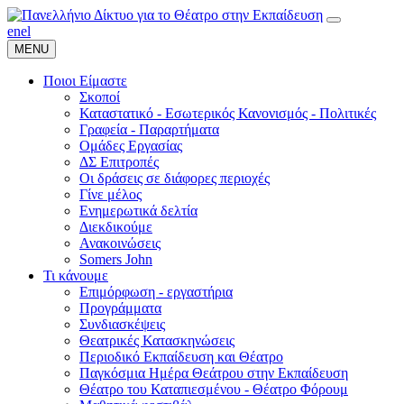
en
el
MENU
Ποιοι Είμαστε
Σκοποί
Καταστατικό - Εσωτερικός Κανονισμός - Πολιτικές
Γραφεία - Παραρτήματα
Ομάδες Εργασίας
ΔΣ Επιτροπές
Οι δράσεις σε διάφορες περιοχές
Γίνε μέλος
Ενημερωτικά δελτία
Διεκδικούμε
Ανακοινώσεις
Somers John
Τι κάνουμε
Επιμόρφωση - εργαστήρια
Προγράμματα
Συνδιασκέψεις
Θεατρικές Κατασκηνώσεις
Περιοδικό Εκπαίδευση και Θέατρο
Παγκόσμια Ημέρα Θεάτρου στην Εκπαίδευση
Θέατρο του Καταπιεσμένου - Θέατρο Φόρουμ