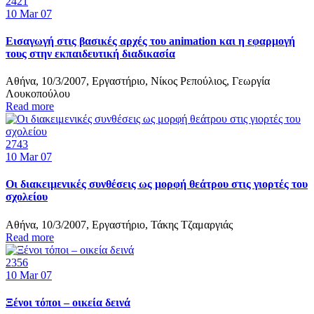
2421
10
Mar 07
Εισαγωγή στις βασικές αρχές του animation και η εφαρμογή
τους στην εκπαιδευτική διαδικασία
Αθήνα, 10/3/2007, Εργαστήριο, Νίκος Ρεπούλιος, Γεωργία
Λουκοπούλου
Read more
2743
10
Mar 07
Οι διακειμενικές συνθέσεις ως μορφή θεάτρου στις γιορτές του
σχολείου
Αθήνα, 10/3/2007, Εργαστήριο, Τάκης Τζαμαργιάς
Read more
2356
10
Mar 07
Ξένοι τόποι – οικεία δεινά