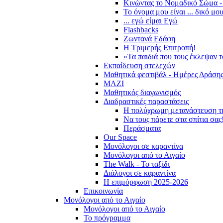
Κινώντας το Νομαδικό Σώμα -
Το όνομα μου είναι ... δικό μο
... εγώ είμαι Εγώ
Flashbacks
Ζωντανά Εδάφη
Η Τριμερής Επιτροπή!
«Τα παιδιά που τους έκλεψαν 
Εκπαίδευση στελεχών
Μαθητικά φεστιβάλ - Ημέρες Δράση
ΜΑΖΙ
Μαθητικός διαγωνισμός
Διαδραστικές παραστάσεις
Η πολύχρωμη μετανάστευση τ
Να τους πάρετε στα σπίτια σας
Περάσματα
Our Space
Μονόλογοι σε καραντίνα
Μονόλογοι από το Αιγαίο
The Walk - Το ταξίδι
Διάλογοι σε καραντίνα
Η επιμόρφωση 2025-2026
Επικοινωνία
Μονόλογοι από το Αιγαίο
Μονόλογοι από το Αιγαίο
Το πρόγραμμα