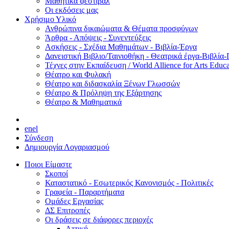
Μαθητικά φεστιβάλ
Οι εκδόσεις μας
Χρήσιμο Υλικό
Ανθρώπινα δικαιώματα & Θέματα προσφύγων
Άρθρα - Απόψεις - Συνεντεύξεις
Ασκήσεις - Σχέδια Μαθημάτων - Βιβλία-Έργα
Δανειστική Βιβλιο/Ταινιοθήκη - Θεατρικά έργα-Βιβλία-
Τέχνες στην Εκπαίδευση / World Allience for Arts Educa
Θέατρο και Φυλακή
Θέατρο και διδασκαλία Ξένων Γλωσσών
Θέατρο & Πρόληψη της Εξάρτησης
Θέατρο & Μαθηματικά
en
el
Σύνδεση
Δημιουργία Λογαριασμού
Ποιοι Είμαστε
Σκοποί
Καταστατικό - Εσωτερικός Κανονισμός - Πολιτικές
Γραφεία - Παραρτήματα
Ομάδες Εργασίας
ΔΣ Επιτροπές
Οι δράσεις σε διάφορες περιοχές
Αττική