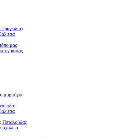
ι Τραγωδία)
βαλίτσα
τόπο μας
φωτογραφίας
το μυρμήγκι
ανάποδα;
βαλίτσα
ς Πεταλούδας
 σχολείο