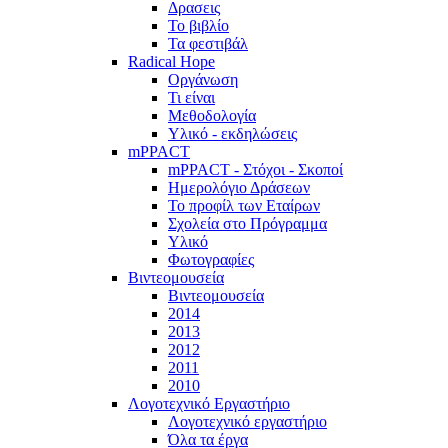
Δρασεις
Το βιβλίο
Τα φεστιβάλ
Radical Hope
Οργάνωση
Τι είναι
Μεθοδολογία
Υλικό - εκδηλώσεις
mPPACT
mPPACT - Στόχοι - Σκοποί
Ημερολόγιο Δράσεων
Το προφίλ των Εταίρων
Σχολεία στο Πρόγραμμα
Υλικό
Φωτογραφίες
Βιντεομουσεία
Βιντεομουσεία
2014
2013
2012
2011
2010
Λογοτεχνικό Εργαστήριο
Λογοτεχνικό εργαστήριο
Όλα τα έργα