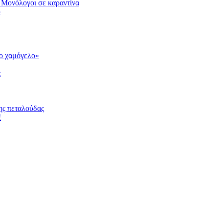
 Μονόλογοι σε καραντίνα
υ
το χαμόγελο»
ς
ης πεταλούδας
!