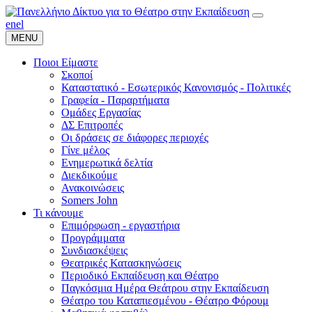
en
el
MENU
Ποιοι Είμαστε
Σκοποί
Καταστατικό - Εσωτερικός Κανονισμός - Πολιτικές
Γραφεία - Παραρτήματα
Ομάδες Εργασίας
ΔΣ Επιτροπές
Οι δράσεις σε διάφορες περιοχές
Γίνε μέλος
Ενημερωτικά δελτία
Διεκδικούμε
Ανακοινώσεις
Somers John
Τι κάνουμε
Επιμόρφωση - εργαστήρια
Προγράμματα
Συνδιασκέψεις
Θεατρικές Κατασκηνώσεις
Περιοδικό Εκπαίδευση και Θέατρο
Παγκόσμια Ημέρα Θεάτρου στην Εκπαίδευση
Θέατρο του Καταπιεσμένου - Θέατρο Φόρουμ