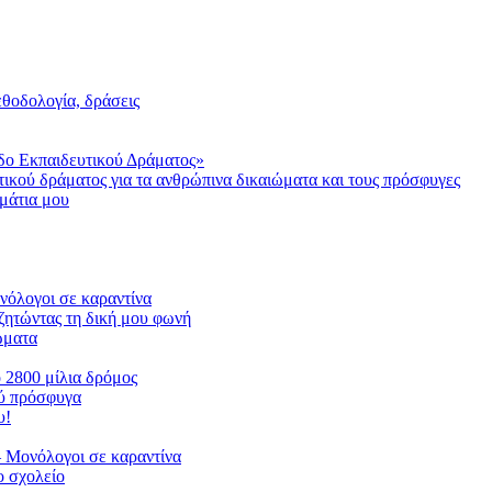
μεθοδολογία, δράσεις
δο Εκπαιδευτικού Δράματος»
τικού δράματος για τα ανθρώπινα δικαιώματα και τους πρόσφυγες
μάτια μου
ονόλογοι σε καραντίνα
ζητώντας τη δική μου φωνή
ιώματα
ο 2800 μίλια δρόμος
ού πρόσφυγα
υ!
 Μονόλογοι σε καραντίνα
 σχολείο