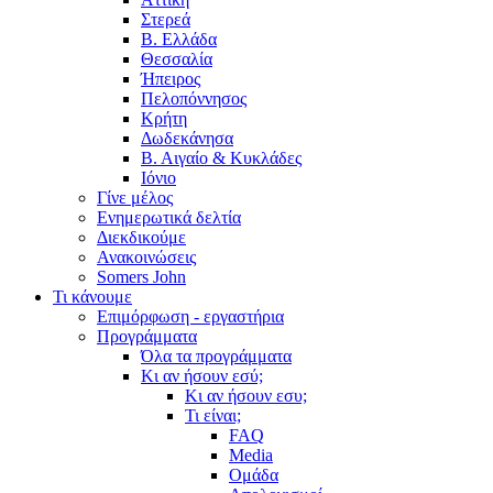
Στερεά
Β. Ελλάδα
Θεσσαλία
Ήπειρος
Πελοπόννησος
Κρήτη
Δωδεκάνησα
Β. Αιγαίο & Κυκλάδες
Ιόνιο
Γίνε μέλος
Ενημερωτικά δελτία
Διεκδικούμε
Ανακοινώσεις
Somers John
Τι κάνουμε
Επιμόρφωση - εργαστήρια
Προγράμματα
Όλα τα προγράμματα
Κι αν ήσουν εσύ;
Κι αν ήσουν εσυ;
Τι είναι;
FAQ
Media
Ομάδα