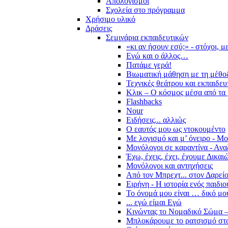
Απολογισμοί
Σχολεία στο πρόγραμμα
Χρήσιμο υλικό
Δράσεις
Σεμινάρια εκπαιδευτικών
«κι αν ήσουν εσύ;» - στόχοι, 
Εγώ και ο άλλος…
Πατάμε γερά!
Βιωματική μάθηση με τη μέθο
Τεχνικές θεάτρου και εκπαιδευ
Κλικ – Ο κόσμος μέσα από τα 
Flashbacks
Nour
Ειδήσεις... αλλιώς
Ο εαυτός μου ως ντοκουμέντο
Με λογισμό και μ’ όνειρο - Μ
Μονόλογοι σε καραντίνα - Ανα
Έχω, έχεις, έχει, έχουμε Δικα
Μονόλογοι και αντηχήσεις
Από τον Μπρεχτ... στον Δαρεί
Ειρήνη - Η ιστορία ενός παιδι
Το όνομά μου είναι … δικό μο
... εγώ είμαι Εγώ
Κινώντας το Νομαδικό Σώμα –
Μπλοκάρουμε το ρατσισμό στο