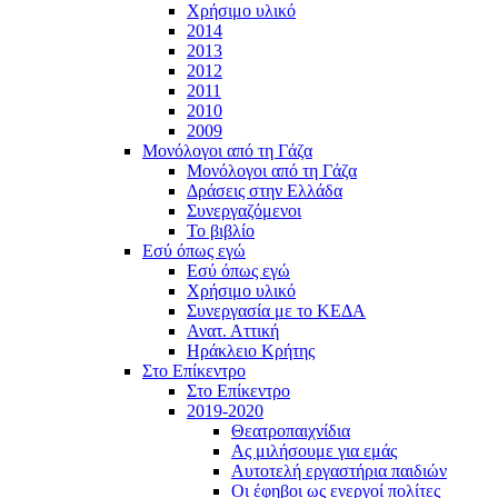
Χρήσιμο υλικό
2014
2013
2012
2011
2010
2009
Μονόλογοι από τη Γάζα
Μονόλογοι από τη Γάζα
Δράσεις στην Ελλάδα
Συνεργαζόμενοι
To βιβλίο
Εσύ όπως εγώ
Εσύ όπως εγώ
Χρήσιμο υλικό
Συνεργασία με το ΚΕΔΑ
Ανατ. Αττική
Ηράκλειο Κρήτης
Στο Επίκεντρο
Στο Επίκεντρο
2019-2020
Θεατροπαιχνίδια
Ας μιλήσουμε για εμάς
Αυτοτελή εργαστήρια παιδιών
Οι έφηβοι ως ενεργοί πολίτες