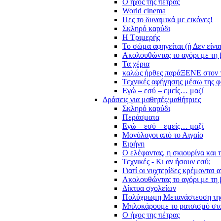
Ο ήχος της πέτρας
World cinema
Πες το δυναμικά με εικόνες!
Σκληρό καρύδι
Η Τριμερής
Το σώμα αφηγείται (ή Δεν είνα
Ακολουθώντας το αγόρι με τη 
Τα χέρια
καλώς ήρθες παράΞΕΝΕ στον 
Τεχνικές αφήγησης μέσω της 
Εγώ – εσύ – εμείς… μαζί
Δράσεις για μαθητές/μαθήτριες
Σκληρό καρύδι
Περάσματα
Εγώ – εσύ – εμείς… μαζί
Μονόλογοι από το Αιγαίο
Ειρήνη
Ο ελέφαντας, η σκιουρίνα και 
Τεχνικές - Κι αν ήσουν εσύ;
Γιατί οι νυχτερίδες κρέμονται 
Ακολουθώντας το αγόρι με τη 
Δίκτυα σχολείων
Πολύχρωμη Μετανάστευση τη
Μπλοκάρουμε το ρατσισμό στο
Ο ήχος της πέτρας