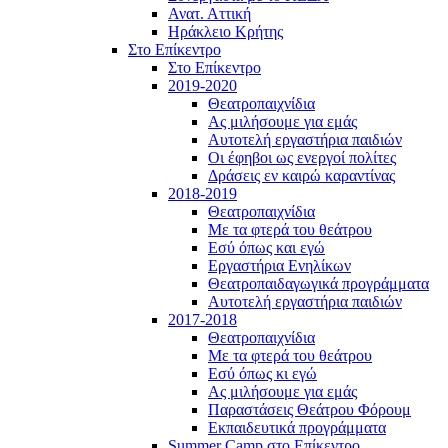
Ανατ. Αττική
Ηράκλειο Κρήτης
Στο Επίκεντρο
Στο Επίκεντρο
2019-2020
Θεατροπαιχνίδια
Ας μιλήσουμε για εμάς
Αυτοτελή εργαστήρια παιδιών
Οι έφηβοι ως ενεργοί πολίτες
Δράσεις εν καιρώ καραντίνας
2018-2019
Θεατροπαιχνίδια
Με τα φτερά του θεάτρου
Εσύ όπως και εγώ
Εργαστήρια Ενηλίκων
Θεατροπαιδαγωγικά προγράμματα
Αυτοτελή εργαστήρια παιδιών
2017-2018
Θεατροπαιχνίδια
Με τα φτερά του θεάτρου
Εσύ όπως κι εγώ
Ας μιλήσουμε για εμάς
Παραστάσεις Θεάτρου Φόρουμ
Εκπαιδευτικά προγράμματα
Summer Camp στο Επίκεντρο