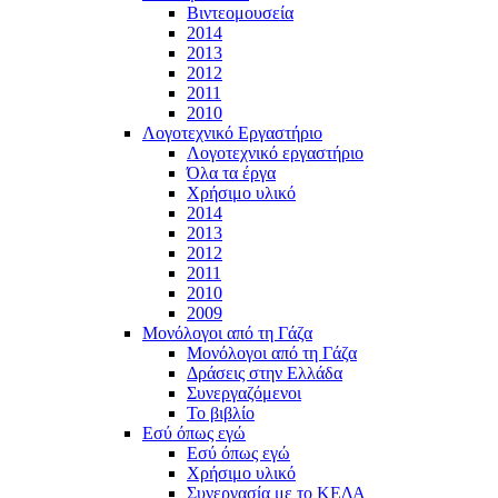
Βιντεομουσεία
2014
2013
2012
2011
2010
Λογοτεχνικό Εργαστήριο
Λογοτεχνικό εργαστήριο
Όλα τα έργα
Χρήσιμο υλικό
2014
2013
2012
2011
2010
2009
Μονόλογοι από τη Γάζα
Μονόλογοι από τη Γάζα
Δράσεις στην Ελλάδα
Συνεργαζόμενοι
To βιβλίο
Εσύ όπως εγώ
Εσύ όπως εγώ
Χρήσιμο υλικό
Συνεργασία με το ΚΕΔΑ