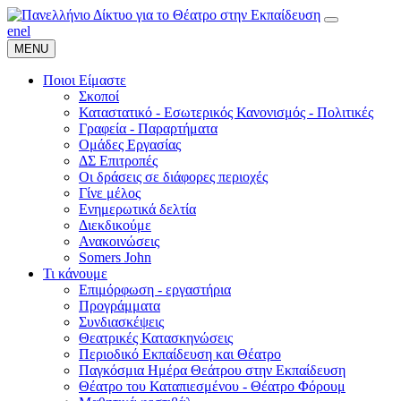
en
el
MENU
Ποιοι Είμαστε
Σκοποί
Καταστατικό - Εσωτερικός Κανονισμός - Πολιτικές
Γραφεία - Παραρτήματα
Ομάδες Εργασίας
ΔΣ Επιτροπές
Οι δράσεις σε διάφορες περιοχές
Γίνε μέλος
Ενημερωτικά δελτία
Διεκδικούμε
Ανακοινώσεις
Somers John
Τι κάνουμε
Επιμόρφωση - εργαστήρια
Προγράμματα
Συνδιασκέψεις
Θεατρικές Κατασκηνώσεις
Περιοδικό Εκπαίδευση και Θέατρο
Παγκόσμια Ημέρα Θεάτρου στην Εκπαίδευση
Θέατρο του Καταπιεσμένου - Θέατρο Φόρουμ