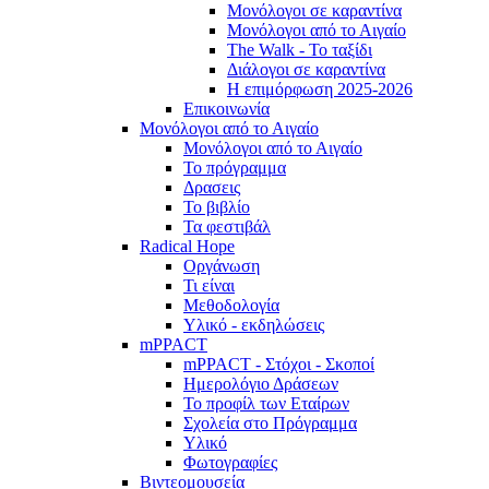
Μονόλογοι σε καραντίνα
Μονόλογοι από το Αιγαίο
The Walk - Το ταξίδι
Διάλογοι σε καραντίνα
Η επιμόρφωση 2025-2026
Επικοινωνία
Μονόλογοι από το Αιγαίο
Μονόλογοι από το Αιγαίο
Το πρόγραμμα
Δρασεις
Το βιβλίο
Τα φεστιβάλ
Radical Hope
Οργάνωση
Τι είναι
Μεθοδολογία
Υλικό - εκδηλώσεις
mPPACT
mPPACT - Στόχοι - Σκοποί
Ημερολόγιο Δράσεων
Το προφίλ των Εταίρων
Σχολεία στο Πρόγραμμα
Υλικό
Φωτογραφίες
Βιντεομουσεία