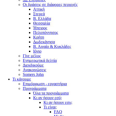
Οι δράσεις σε διάφορες περιοχές
Αττική
Στερεά
Β. Ελλάδα
Θεσσαλία
Ήπειρος
Πελοπόννησος
Κρήτη
Δωδεκάνησα
Β. Αιγαίο & Κυκλάδες
Ιόνιο
Γίνε μέλος
Ενημερωτικά δελτία
Διεκδικούμε
Ανακοινώσεις
Somers John
Τι κάνουμε
Επιμόρφωση - εργαστήρια
Προγράμματα
Όλα τα προγράμματα
Κι αν ήσουν εσύ;
Κι αν ήσουν εσυ;
Τι είναι;
FAQ