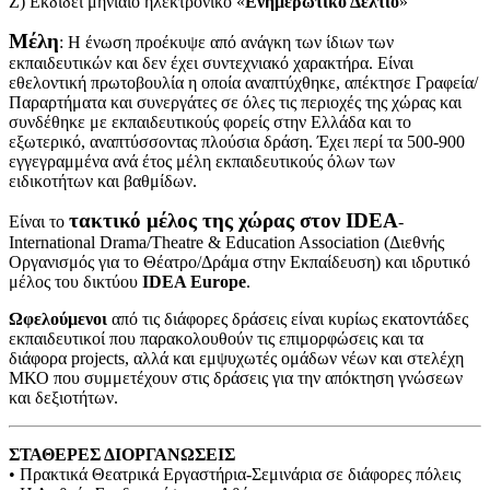
Ζ) Εκδίδει μηνιαίο ηλεκτρονικό «
Ενημερωτικό Δελτίο
»
Μέλη
: Η ένωση προέκυψε από ανάγκη των ίδιων των
εκπαιδευτικών και δεν έχει συντεχνιακό χαρακτήρα. Είναι
εθελοντική πρωτοβουλία η οποία αναπτύχθηκε, απέκτησε Γραφεία/
Παραρτήματα και συνεργάτες σε όλες τις περιοχές της χώρας και
συνδέθηκε με εκπαιδευτικούς φορείς στην Ελλάδα και το
εξωτερικό, αναπτύσσοντας πλούσια δράση. Έχει περί τα 500-900
εγγεγραμμένα ανά έτος μέλη εκπαιδευτικούς όλων των
ειδικοτήτων και βαθμίδων.
τακτικό μέλος της χώρας στον IDEA
Είναι το
-
International Drama/Theatre & Education Association (Διεθνής
Οργανισμός για το Θέατρο/Δράμα στην Εκπαίδευση) και ιδρυτικό
μέλος του δικτύου
IDEA Europe
.
Ωφελούμενοι
από τις διάφορες δράσεις είναι κυρίως εκατοντάδες
εκπαιδευτικοί που παρακολουθούν τις επιμορφώσεις και τα
διάφορα projects, αλλά και εμψυχωτές ομάδων νέων και στελέχη
ΜΚΟ που συμμετέχουν στις δράσεις για την απόκτηση γνώσεων
και δεξιοτήτων.
ΣΤΑΘΕΡΕΣ ΔΙΟΡΓΑΝΩΣΕΙΣ
• Πρακτικά Θεατρικά Εργαστήρια-Σεμινάρια σε διάφορες πόλεις