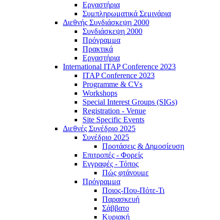
Εργαστήρια
Συμπληρωματικά Σεμινάρια
Διεθνής Συνδιάσκεψη 2000
Συνδιάσκεψη 2000
Πρόγραμμα
Πρακτικά
Εργαστήρια
International ITAP Conference 2023
ITAP Conference 2023
Programme & CVs
Workshops
Special Interest Groups (SIGs)
Registration - Venue
Site Specific Events
Διεθνές Συνέδριο 2025
Συνέδριο 2025
Προτάσεις & Δημοσίευση
Επιτροπές - Φορείς
Εγγραφές - Τόπος
Πώς φτάνουμε
Πρόγραμμα
Ποιος-Που-Πότε-Τι
Παρασκευή
Σάββατο
Κυριακή