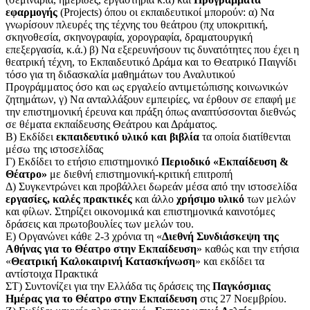
εφαρμογής
(Projects) όπου οι εκπαιδευτικοί μπορούν: α) Να
γνωρίσουν πλευρές της τέχνης του θεάτρου (πχ υποκριτική,
σκηνοθεσία, σκηνογραφία, χορογραφία, δραματουργική
επεξεργασία, κ.ά.) β) Να εξερευνήσουν τις δυνατότητες που έχει η
θεατρική τέχνη, το Εκπαιδευτικό Δράμα και το Θεατρικό Παιγνίδι
τόσο για τη διδασκαλία μαθημάτων του Αναλυτικού
Προγράμματος όσο και ως εργαλείο αντιμετώπισης κοινωνικών
ζητημάτων, γ) Να ανταλλάξουν εμπειρίες, να έρθουν σε επαφή με
την επιστημονική έρευνα και πράξη όπως αναπτύσσονται διεθνώς
σε θέματα εκπαίδευσης Θεάτρου και Δράματος.
Β) Εκδίδει
εκπαιδευτικό υλικό και βιβλία
τα οποία διατίθενται
μέσω της ιστοσελίδας
Γ) Εκδίδει το ετήσιο επιστημονικό
Περιοδικό «Εκπαίδευση &
Θέατρο»
με διεθνή επιστημονική-κριτική επιτροπή
Δ) Συγκεντρώνει και προβάλλει δωρεάν μέσα από την ιστοσελίδα
εργασίες, καλές πρακτικές
και άλλο
χρήσιμο υλικό
των μελών
και φίλων. Στηρίζει οικονομικά και επιστημονικά καινοτόμες
δράσεις και πρωτοβουλίες των μελών του.
Ε) Οργανώνει κάθε 2-3 χρόνια τη «
Διεθνή Συνδιάσκεψη της
Αθήνας για το Θέατρο στην Εκπαίδευση
» καθώς και την ετήσια
«
Θεατρική Καλοκαιρινή Κατασκήνωση
» και εκδίδει τα
αντίστοιχα Πρακτικά
ΣΤ) Συντονίζει για την Ελλάδα τις δράσεις της
Παγκόσμιας
Ημέρας για το Θέατρο στην Εκπαίδευση
στις 27 Νοεμβρίου.