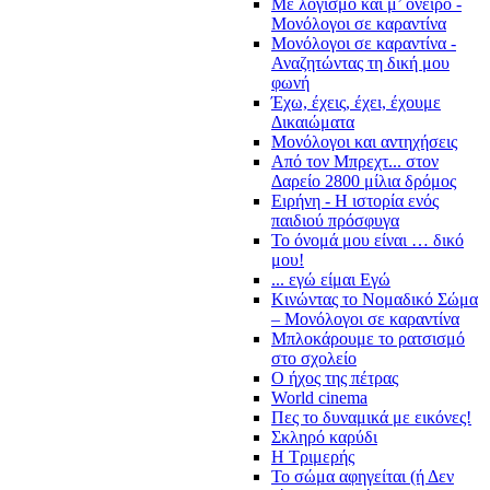
Με λογισμό και μ’ όνειρο -
Μονόλογοι σε καραντίνα
Μονόλογοι σε καραντίνα -
Αναζητώντας τη δική μου
φωνή
Έχω, έχεις, έχει, έχουμε
Δικαιώματα
Μονόλογοι και αντηχήσεις
Από τον Μπρεχτ... στον
Δαρείο 2800 μίλια δρόμος
Ειρήνη - Η ιστορία ενός
παιδιού πρόσφυγα
Το όνομά μου είναι … δικό
μου!
... εγώ είμαι Εγώ
Κινώντας το Νομαδικό Σώμα
– Μονόλογοι σε καραντίνα
Μπλοκάρουμε το ρατσισμό
στο σχολείο
Ο ήχος της πέτρας
World cinema
Πες το δυναμικά με εικόνες!
Σκληρό καρύδι
Η Τριμερής
Το σώμα αφηγείται (ή Δεν