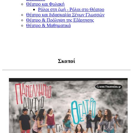
Θέατρο και Φυλακή
Ρόλοι στη ζωή - Ρόλοι στο Θέατρο
Θέατρο και διδασκαλία Ξένων Γλωσσών
Θέατρο & Πρόληψη της Εξάρτησης
Θέατρο & Μαθηματικά
Σκοποί