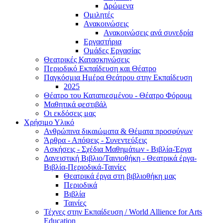
Δρώμενα
Ομιλητές
Ανακοινώσεις
Ανακοινώσεις ανά συνεδρία
Εργαστήρια
Ομάδες Εργασίας
Θεατρικές Κατασκηνώσεις
Περιοδικό Εκπαίδευση και Θέατρο
Παγκόσμια Ημέρα Θεάτρου στην Εκπαίδευση
2025
Θέατρο του Καταπιεσμένου - Θέατρο Φόρουμ
Μαθητικά φεστιβάλ
Οι εκδόσεις μας
Χρήσιμο Υλικό
Ανθρώπινα δικαιώματα & Θέματα προσφύγων
Άρθρα - Απόψεις - Συνεντεύξεις
Ασκήσεις - Σχέδια Μαθημάτων - Βιβλία-Έργα
Δανειστική Βιβλιο/Ταινιοθήκη - Θεατρικά έργα-
Βιβλία-Περιοδικά-Ταινίες
Θεατρικά έργα στη βιβλιοθήκη μας
Περιοδικά
Βιβλία
Ταινίες
Τέχνες στην Εκπαίδευση / World Allience for Arts
Education