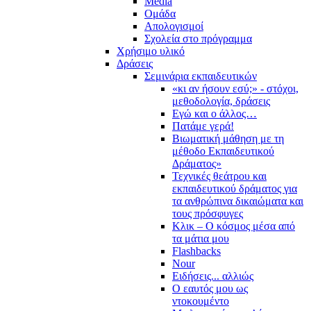
Media
Ομάδα
Απολογισμοί
Σχολεία στο πρόγραμμα
Χρήσιμο υλικό
Δράσεις
Σεμινάρια εκπαιδευτικών
«κι αν ήσουν εσύ;» - στόχοι,
μεθοδολογία, δράσεις
Εγώ και ο άλλος…
Πατάμε γερά!
Βιωματική μάθηση με τη
μέθοδο Εκπαιδευτικού
Δράματος»
Τεχνικές θεάτρου και
εκπαιδευτικού δράματος για
τα ανθρώπινα δικαιώματα και
τους πρόσφυγες
Κλικ – Ο κόσμος μέσα από
τα μάτια μου
Flashbacks
Nour
Ειδήσεις... αλλιώς
Ο εαυτός μου ως
ντοκουμέντο