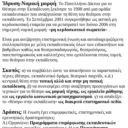
Ίδρυση-Νομική μορφή
: Το Πανελλήνιο Δίκτυο για το
Θέατρο στην Εκπαίδευση ξεκίνησε το 1998 από μια ομάδα
εκπαιδευτικών που αναζητούσαν τη θέση του θεάτρου στην
εκπαίδευση. Το Σεπτέμβριο 2001 συγκροτήθηκε ως αστική μη
κερδοσκοπική εταιρεία για να μετατραπεί τον Ιούνιο 2006 στη
σημερινή νομική μορφή: «
μη κερδοσκοπικό σωματείο
» .
Είναι μια ανεξάρτητη επιστημονική ένωση και αυτοδιαχειριζόμενη
συλλογικότητα με μέλη εκπαιδευτικούς όλων των ειδικοτήτων και
βαθμίδων καθώς και θεατροπαιδαγωγούς, θεατρολόγους,
πανεπιστημιακούς και καλλιτέχνες που εμπλέκονται στους τομείς
του θεάτρου στην εκπαίδευση.
Σκοπός
: α) να συμβάλλει ώστε να αποκτήσουν οι παραστατικές
τέχνες (θέατρο, εκπαιδευτικό δράμα, θεατρικό παιχνίδι, κ.ά.)
κεντρική θέση στην
τυπική αλλά και στην μη τυπική
εκπαίδευση
, β) να συνεισφέρει στην αναζήτηση προσεγγίσεων και
τεχνικών για το θέατρο
ως μορφή τέχνης, ως εργαλείο μάθησης
και
ως εργαλείο κοινωνικού μετασχηματισμού
. γ) να αναδείξει
το «θέατρο στην εκπαίδευση»
ως διακριτό επιστημονικό πεδίο
.
Δράσεις
: Η ένωση έχει επιμορφωτικές, επιστημονικές και
ερευνητικές δραστηριότητες:
Α) Οργανώνει
Προγράμματα επιμόρφωσης εκπαιδευτικών
(σεμινάρια, ημερίδες, εργαστήρια κ.ά) και
Προγράμματα