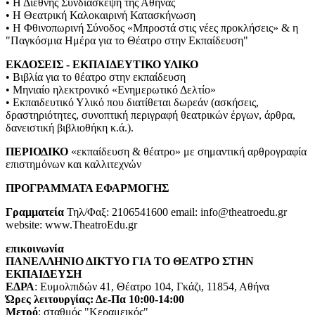
• Η Διεθνής Συνδιασκέψη της Αθήνας
• Η Θεατρική Καλοκαιρινή Κατασκήνωση
• Η Φθινοπωρινή Σύνοδος «Μπροστά στις νέες προκλήσεις» & η
"Παγκόσμια Ημέρα για το Θέατρο στην Εκπαίδευση"
ΕΚΔΟΣΕΙΣ - ΕΚΠΑΙΔΕΥΤΙΚΟ ΥΛΙΚΟ
• Βιβλία για το θέατρο στην εκπαίδευση
• Μηνιαίο ηλεκτρονικό «Ενημερωτικό Δελτίο»
• Εκπαιδευτικό Υλικό που διατίθεται δωρεάν (ασκήσεις,
δραστηριότητες, συνοπτική περιγραφή θεατρικών έργων, άρθρα,
δανειστική βιβλιοθήκη κ.ά.).
ΠΕΡΙΟΔΙΚΟ
«εκπαίδευση & θέατρο» με σημαντική αρθρογραφία
επιστημόνων και καλλιτεχνών
ΠΡΟΓΡΑΜΜΑΤΑ ΕΦΑΡΜΟΓΗΣ
Γραμματεία
Τηλ/Φαξ: 2106541600 email: info@theatroedu.gr
website: www.TheatroEdu.gr
επικοινωνία
ΠΑΝΕΛΛΗΝΙΟ ΔΙΚΤΥΟ ΓΙΑ ΤΟ ΘΕΑΤΡΟ ΣΤΗΝ
ΕΚΠΑΙΔΕΥΣΗ
ΕΔΡΑ
: Ευμολπιδών 41, Θέατρο 104, Γκάζι, 11854, Αθήνα
Ώρες λειτουργίας: Δε-Πα 10:00-14:00
Μετρό
: σταθμός "Κεραμεικός"