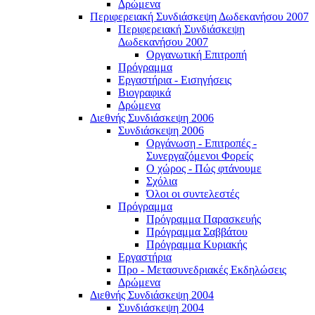
Δρώμενα
Περιφερειακή Συνδιάσκεψη Δωδεκανήσου 2007
Περιφερειακή Συνδιάσκεψη
Δωδεκανήσου 2007
Οργανωτική Επιτροπή
Πρόγραμμα
Εργαστήρια - Εισηγήσεις
Βιογραφικά
Δρώμενα
Διεθνής Συνδιάσκεψη 2006
Συνδιάσκεψη 2006
Οργάνωση - Επιτροπές -
Συνεργαζόμενοι Φορείς
Ο χώρος - Πώς φτάνουμε
Σχόλια
Όλοι οι συντελεστές
Πρόγραμμα
Πρόγραμμα Παρασκευής
Πρόγραμμα Σαββάτου
Πρόγραμμα Κυριακής
Εργαστήρια
Προ - Μετασυνεδριακές Εκδηλώσεις
Δρώμενα
Διεθνής Συνδιάσκεψη 2004
Συνδιάσκεψη 2004