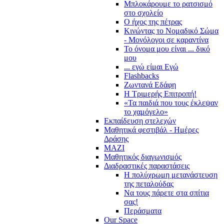
Μπλοκάρουμε το ρατσισμό
στο σχολείο
Ο ήχος της πέτρας
Κινώντας το Νομαδικό Σώμα
- Μονόλογοι σε καραντίνα
Το όνομα μου είναι ... δικό
μου
... εγώ είμαι Εγώ
Flashbacks
Ζωντανά Εδάφη
Η Τριμερής Επιτροπή!
«Τα παιδιά που τους έκλεψαν
το χαμόγελο»
Εκπαίδευση στελεχών
Μαθητικά φεστιβάλ - Ημέρες
Δράσης
ΜΑΖΙ
Μαθητικός διαγωνισμός
Διαδραστικές παραστάσεις
Η πολύχρωμη μετανάστευση
της πεταλούδας
Να τους πάρετε στα σπίτια
σας!
Περάσματα
Our Space