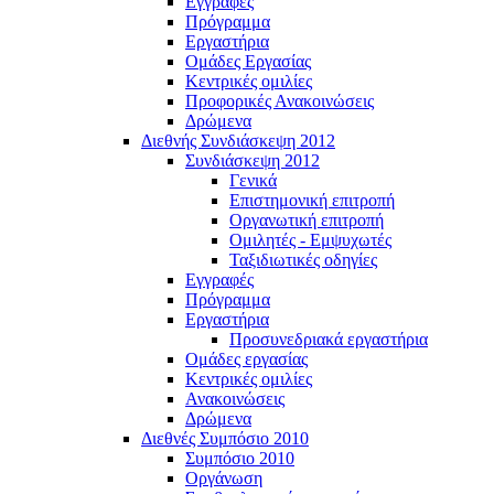
Εγγραφές
Πρόγραμμα
Εργαστήρια
Ομάδες Εργασίας
Κεντρικές ομιλίες
Προφορικές Ανακοινώσεις
Δρώμενα
Διεθνής Συνδιάσκεψη 2012
Συνδιάσκεψη 2012
Γενικά
Επιστημονική επιτροπή
Οργανωτική επιτροπή
Ομιλητές - Εμψυχωτές
Ταξιδιωτικές οδηγίες
Εγγραφές
Πρόγραμμα
Εργαστήρια
Προσυνεδριακά εργαστήρια
Ομάδες εργασίας
Κεντρικές ομιλίες
Ανακοινώσεις
Δρώμενα
Διεθνές Συμπόσιο 2010
Συμπόσιο 2010
Οργάνωση