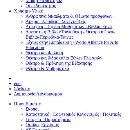
Μαθητικά φεστιβάλ
Οι εκδόσεις μας
Χρήσιμο Υλικό
Ανθρώπινα δικαιώματα & Θέματα προσφύγων
Άρθρα - Απόψεις - Συνεντεύξεις
Ασκήσεις - Σχέδια Μαθημάτων - Βιβλία-Έργα
Δανειστική Βιβλιο/Ταινιοθήκη - Θεατρικά έργα-
Βιβλία-Περιοδικά-Ταινίες
Τέχνες στην Εκπαίδευση / World Allience for Arts
Education
Θέατρο και Φυλακή
Θέατρο και διδασκαλία Ξένων Γλωσσών
Θέατρο & Πρόληψη της Εξάρτησης
Θέατρο & Μαθηματικά
en
el
Σύνδεση
Δημιουργία Λογαριασμού
Ποιοι Είμαστε
Σκοποί
Καταστατικό - Εσωτερικός Κανονισμός - Πολιτικές
Γραφεία - Παραρτήματα
Ομάδες Εργασίας
ΔΣ Επιτροπές