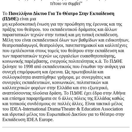
τέτοιο να συμβεί"
Το
Πανελλήνιο Δίκτυο Για Το Θέατρο Στην Εκπαίδευση
(ΠΔΘΕ)
είναι μια
μη κερδοσκοπική ένωση για την προώθηση της έρευνας και της
πράξης του θεάτρου. του εκπαιδευτικού δράματος και άλλων
παραστατικών τεχνών στην τυπική και μη τυπική εκπαίδευση.
Μέλη του είναι εκπαιδευτικοί όλων των βαθμίδων και ειδικοτήτων,
θεατροπαιδαγωγοί, θεατρολόγοι, πανεπιστημιακοί και καλλιτέχνες
που εμπλέκονται στους τομείς του θεάτρου στην εκπαίδευση και
των παραστατικών τεχνών ως εργαλείων ευαισθητοποίησης,
κοινωνικής παρέμβασης, ενεργούς πολιτειότητας κ.ά. Το ΠΔΘΕ
ξκίνησε το 1998 από εκπαιδευτικούς που ένιωθαν την ανάγκη για
συνεχή επιμόρφωση και έρευνα. Ως πρωτοβουλία και
συλλογικότητα αναπτύχθηκε γρήγορα, με συνεργάτες και
συνεργίες εκπαιδευτικών, κοινωνικών, πολιτιστικών και
καλλιτεχνικών φορέων στην Ελλάδα και στο εξωτερικό,
αναπτύσσοντας πλούσια δράση. Το ΠΔΘΕ έχει έδρα στην Αθήνα
και επίσημα παραρτήματα σε 6 άλλες πόλεις της Ελλάδας καθώς
και τοπικούς συνδέσμους σε πολλές άλλες. Είναι τακτικό μέλος
του IDEA-International Drama/Theatre & Education Association
και ιδρυτικό μέλος του Ευρωπαϊκού Δικτύου για το Θέατρο στην
Εκπαίδευση IDEA Europe.