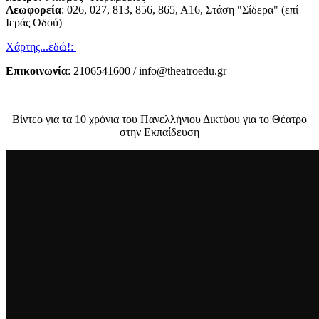
Λεωφορεία
: 026, 027, 813, 856, 865, Α16, Στάση "Σίδερα" (επί
Ιεράς Οδού)
Χάρτης...εδώ!:
Επικοινωνία
: 2106541600 / info@theatroedu.gr
Βίντεο για τα 10 χρόνια του Πανελλήνιου Δικτύου για το Θέατρο
στην Εκπαίδευση