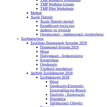
TMP Working Groups
TMP Pilot Workshops
Moltoir
Χωρίς Πατρόν
Χωρίς Πατρόν αρχική
Εκπαίδευση στελεχών
Δράσεις σε σχολεία
Οργανωτικές - παιδαγωγικές συναντήσεις
Συνδιασκέψεις
Συνέδριο Προφορικής Ιστορίας 2019
Προφορική Ιστορία 2019
Θέμα
Πρόγραμμα - Ανακοινώσεις
Εργαστήρια
Οργάνωση
Υποβολή προτάσεων
Διεθνής Συνδιάσκεψη 2018
Συνδιάσκεψη 2018
Θέμα
Οργάνωση-Επιτροπές-
Συνεργαζόμενοι Φορείς
Ομιλητές - Εμψυχωτές
Προτάσεις
Ταξιδιωτικές Οδηγίες