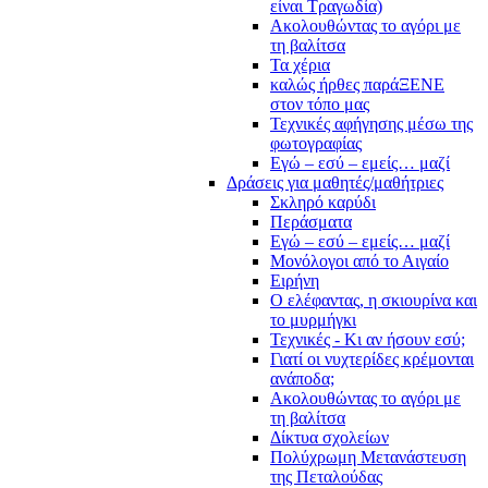
είναι Τραγωδία)
Ακολουθώντας το αγόρι με
τη βαλίτσα
Τα χέρια
καλώς ήρθες παράΞΕΝΕ
στον τόπο μας
Τεχνικές αφήγησης μέσω της
φωτογραφίας
Εγώ – εσύ – εμείς… μαζί
Δράσεις για μαθητές/μαθήτριες
Σκληρό καρύδι
Περάσματα
Εγώ – εσύ – εμείς… μαζί
Μονόλογοι από το Αιγαίο
Ειρήνη
Ο ελέφαντας, η σκιουρίνα και
το μυρμήγκι
Τεχνικές - Κι αν ήσουν εσύ;
Γιατί οι νυχτερίδες κρέμονται
ανάποδα;
Ακολουθώντας το αγόρι με
τη βαλίτσα
Δίκτυα σχολείων
Πολύχρωμη Μετανάστευση
της Πεταλούδας