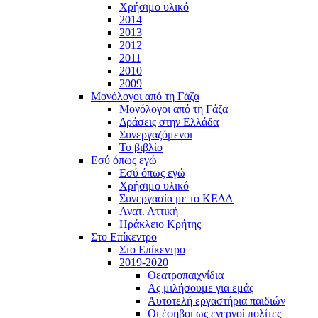
Χρήσιμο υλικό
2014
2013
2012
2011
2010
2009
Μονόλογοι από τη Γάζα
Μονόλογοι από τη Γάζα
Δράσεις στην Ελλάδα
Συνεργαζόμενοι
To βιβλίο
Εσύ όπως εγώ
Εσύ όπως εγώ
Χρήσιμο υλικό
Συνεργασία με το ΚΕΔΑ
Ανατ. Αττική
Ηράκλειο Κρήτης
Στο Επίκεντρο
Στο Επίκεντρο
2019-2020
Θεατροπαιχνίδια
Ας μιλήσουμε για εμάς
Αυτοτελή εργαστήρια παιδιών
Οι έφηβοι ως ενεργοί πολίτες