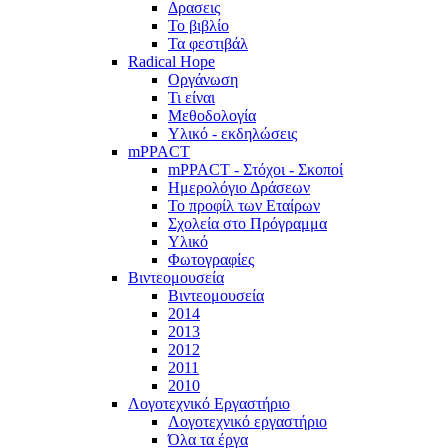
Δρασεις
Το βιβλίο
Τα φεστιβάλ
Radical Hope
Οργάνωση
Τι είναι
Μεθοδολογία
Υλικό - εκδηλώσεις
mPPACT
mPPACT - Στόχοι - Σκοποί
Ημερολόγιο Δράσεων
Το προφίλ των Εταίρων
Σχολεία στο Πρόγραμμα
Υλικό
Φωτογραφίες
Βιντεομουσεία
Βιντεομουσεία
2014
2013
2012
2011
2010
Λογοτεχνικό Εργαστήριο
Λογοτεχνικό εργαστήριο
Όλα τα έργα