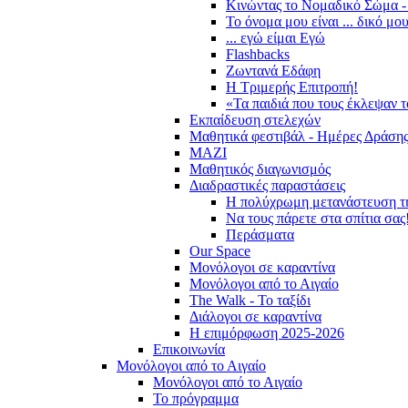
Κινώντας το Νομαδικό Σώμα -
Το όνομα μου είναι ... δικό μο
... εγώ είμαι Εγώ
Flashbacks
Ζωντανά Εδάφη
Η Τριμερής Επιτροπή!
«Τα παιδιά που τους έκλεψαν 
Εκπαίδευση στελεχών
Μαθητικά φεστιβάλ - Ημέρες Δράση
ΜΑΖΙ
Μαθητικός διαγωνισμός
Διαδραστικές παραστάσεις
Η πολύχρωμη μετανάστευση τ
Να τους πάρετε στα σπίτια σας
Περάσματα
Our Space
Μονόλογοι σε καραντίνα
Μονόλογοι από το Αιγαίο
The Walk - Το ταξίδι
Διάλογοι σε καραντίνα
Η επιμόρφωση 2025-2026
Επικοινωνία
Μονόλογοι από το Αιγαίο
Μονόλογοι από το Αιγαίο
Το πρόγραμμα