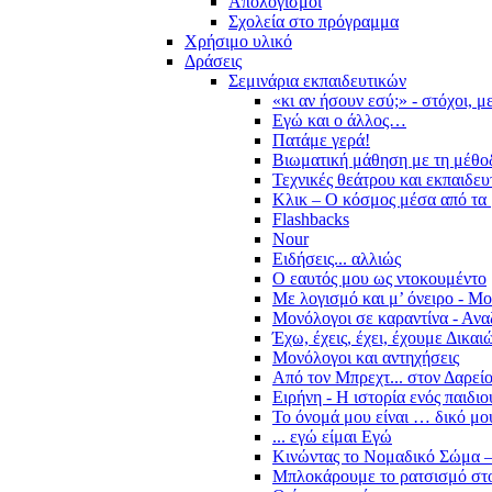
Απολογισμοί
Σχολεία στο πρόγραμμα
Χρήσιμο υλικό
Δράσεις
Σεμινάρια εκπαιδευτικών
«κι αν ήσουν εσύ;» - στόχοι, 
Εγώ και ο άλλος…
Πατάμε γερά!
Βιωματική μάθηση με τη μέθο
Τεχνικές θεάτρου και εκπαιδευ
Κλικ – Ο κόσμος μέσα από τα 
Flashbacks
Nour
Ειδήσεις... αλλιώς
Ο εαυτός μου ως ντοκουμέντο
Με λογισμό και μ’ όνειρο - Μ
Μονόλογοι σε καραντίνα - Ανα
Έχω, έχεις, έχει, έχουμε Δικα
Μονόλογοι και αντηχήσεις
Από τον Μπρεχτ... στον Δαρεί
Ειρήνη - Η ιστορία ενός παιδι
Το όνομά μου είναι … δικό μο
... εγώ είμαι Εγώ
Κινώντας το Νομαδικό Σώμα –
Μπλοκάρουμε το ρατσισμό στο