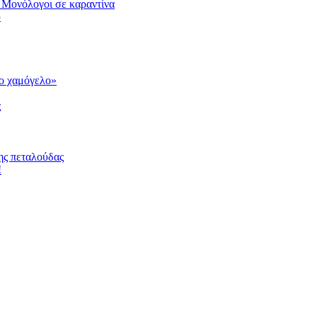
 Μονόλογοι σε καραντίνα
υ
το χαμόγελο»
ς
ης πεταλούδας
!