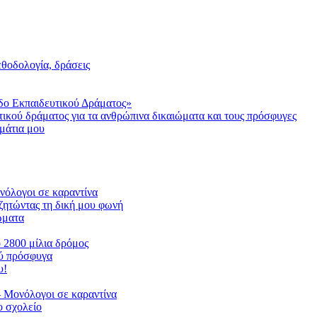
μεθοδολογία, δράσεις
δο Εκπαιδευτικού Δράματος»
τικού δράματος για τα ανθρώπινα δικαιώματα και τους πρόσφυγες
μάτια μου
ονόλογοι σε καραντίνα
ζητώντας τη δική μου φωνή
ιώματα
ο 2800 μίλια δρόμος
ού πρόσφυγα
υ!
 Μονόλογοι σε καραντίνα
 σχολείο