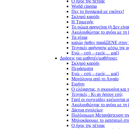
Ο ήχος της πέτρας
World cinema
Πες το δυναμικά με εικόνες!
Σκληρό καρύδι
Η Τριμερής
Το σώμα αφηγείται (ή Δεν είνα
Ακολουθώντας το αγόρι με τη 
Τα χέρια
καλώς ήρθες παράΞΕΝΕ στον 
Τεχνικές αφήγησης μέσω της 
Εγώ – εσύ – εμείς… μαζί
Δράσεις για μαθητές/μαθήτριες
Σκληρό καρύδι
Περάσματα
Εγώ – εσύ – εμείς… μαζί
Μονόλογοι από το Αιγαίο
Ειρήνη
Ο ελέφαντας, η σκιουρίνα και 
Τεχνικές - Κι αν ήσουν εσύ;
Γιατί οι νυχτερίδες κρέμονται 
Ακολουθώντας το αγόρι με τη 
Δίκτυα σχολείων
Πολύχρωμη Μετανάστευση τη
Μπλοκάρουμε το ρατσισμό στο
Ο ήχος της πέτρας