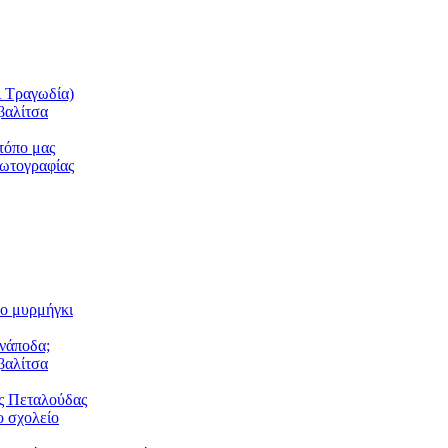
ι Τραγωδία)
βαλίτσα
τόπο μας
φωτογραφίας
το μυρμήγκι
ανάποδα;
βαλίτσα
ς Πεταλούδας
 σχολείο