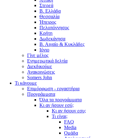
Στερεά
Β. Ελλάδα
Θεσσαλία
Ήπειρος
Πελοπόννησος
Κρήτη
Δωδεκάνησα
Β. Αιγαίο & Κυκλάδες
Ιόνιο
Γίνε μέλος
Ενημερωτικά δελτία
Διεκδικούμε
Ανακοινώσεις
Somers John
Τι κάνουμε
Επιμόρφωση - εργαστήρια
Προγράμματα
Όλα τα προγράμματα
Κι αν ήσουν εσύ;
Κι αν ήσουν εσυ;
Τι είναι;
FAQ
Media
Ομάδα