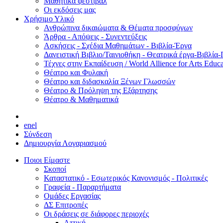
Μαθητικά φεστιβάλ
Οι εκδόσεις μας
Χρήσιμο Υλικό
Ανθρώπινα δικαιώματα & Θέματα προσφύγων
Άρθρα - Απόψεις - Συνεντεύξεις
Ασκήσεις - Σχέδια Μαθημάτων - Βιβλία-Έργα
Δανειστική Βιβλιο/Ταινιοθήκη - Θεατρικά έργα-Βιβλία-
Τέχνες στην Εκπαίδευση / World Allience for Arts Educa
Θέατρο και Φυλακή
Θέατρο και διδασκαλία Ξένων Γλωσσών
Θέατρο & Πρόληψη της Εξάρτησης
Θέατρο & Μαθηματικά
en
el
Σύνδεση
Δημιουργία Λογαριασμού
Ποιοι Είμαστε
Σκοποί
Καταστατικό - Εσωτερικός Κανονισμός - Πολιτικές
Γραφεία - Παραρτήματα
Ομάδες Εργασίας
ΔΣ Επιτροπές
Οι δράσεις σε διάφορες περιοχές
Αττική