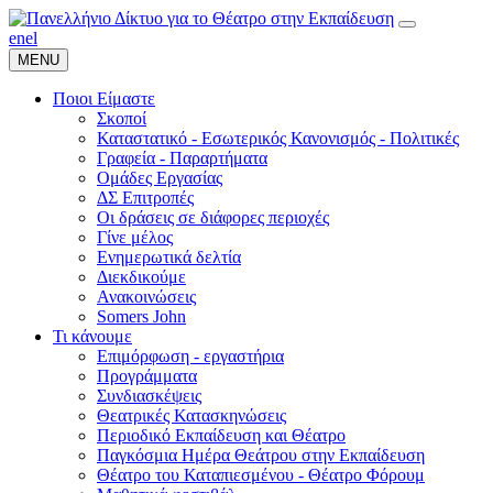
en
el
MENU
Ποιοι Είμαστε
Σκοποί
Καταστατικό - Εσωτερικός Κανονισμός - Πολιτικές
Γραφεία - Παραρτήματα
Ομάδες Εργασίας
ΔΣ Επιτροπές
Οι δράσεις σε διάφορες περιοχές
Γίνε μέλος
Ενημερωτικά δελτία
Διεκδικούμε
Ανακοινώσεις
Somers John
Τι κάνουμε
Επιμόρφωση - εργαστήρια
Προγράμματα
Συνδιασκέψεις
Θεατρικές Κατασκηνώσεις
Περιοδικό Εκπαίδευση και Θέατρο
Παγκόσμια Ημέρα Θεάτρου στην Εκπαίδευση
Θέατρο του Καταπιεσμένου - Θέατρο Φόρουμ