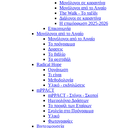
Μονόλογοι σε καραντίνα
Μονόλογοι από το Αιγαίο
The Walk - Το ταξίδι
Διάλογοι σε καραντίνα
Η επιμόρφωση 2025-2026
Επικοινωνία
Μονόλογοι από το Αιγαίο
Μονόλογοι από το Αιγαίο
Το πρόγραμμα
Δρασεις
Το βιβλίο
Τα φεστιβάλ
Radical Hope
Οργάνωση
Τι είναι
Μεθοδολογία
Υλικό - εκδηλώσεις
mPPACT
mPPACT - Στόχοι - Σκοποί
Ημερολόγιο Δράσεων
Το προφίλ των Εταίρων
Σχολεία στο Πρόγραμμα
Υλικό
Φωτογραφίες
Βιντεομουσεία