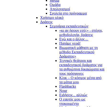
Media
Ομάδα
Απολογισμοί
Σχολεία στο πρόγραμμα
Χρήσιμο υλικό
Δράσεις
Σεμινάρια εκπαιδευτικών
«κι αν ήσουν εσύ;» - στόχοι,
μεθοδολογία, δράσεις
Εγώ και ο άλλος…
Πατάμε γερά!
Βιωματική μάθηση με τη
μέθοδο Εκπαιδευτικού
Δράματος»
Τεχνικές θεάτρου και
εκπαιδευτικού δράματος για
τα ανθρώπινα δικαιώματα και
τους πρόσφυγες
Κλικ – Ο κόσμος μέσα από
τα μάτια μου
Flashbacks
Nour
Ειδήσεις... αλλιώς
Ο εαυτός μου ως
ντοκουμέντο