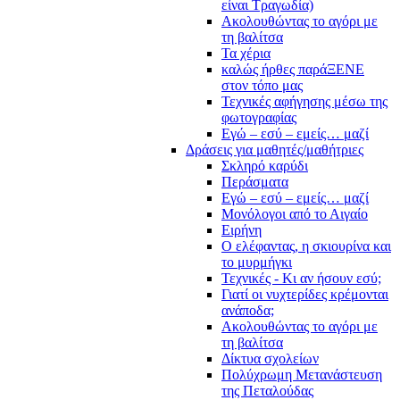
είναι Τραγωδία)
Ακολουθώντας το αγόρι με
τη βαλίτσα
Τα χέρια
καλώς ήρθες παράΞΕΝΕ
στον τόπο μας
Τεχνικές αφήγησης μέσω της
φωτογραφίας
Εγώ – εσύ – εμείς… μαζί
Δράσεις για μαθητές/μαθήτριες
Σκληρό καρύδι
Περάσματα
Εγώ – εσύ – εμείς… μαζί
Μονόλογοι από το Αιγαίο
Ειρήνη
Ο ελέφαντας, η σκιουρίνα και
το μυρμήγκι
Τεχνικές - Κι αν ήσουν εσύ;
Γιατί οι νυχτερίδες κρέμονται
ανάποδα;
Ακολουθώντας το αγόρι με
τη βαλίτσα
Δίκτυα σχολείων
Πολύχρωμη Μετανάστευση
της Πεταλούδας