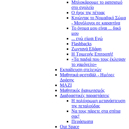
Μπλοκάρουμε το ρατσισμό
στο σχολείο
Ο ήχος της πέτρας
Κινώντας το Νομαδικό Σώμα
- Μονόλογοι σε καραντίνα
Το όνομα μου είναι ... δικό
μου
... εγώ είμαι Εγώ
Flashbacks
Ζωντανά Εδάφη
Η Τριμερής Επιτροπή!
«Τα παιδιά που τους έκλεψαν
το χαμόγελο»
Εκπαίδευση στελεχών
Μαθητικά φεστιβάλ - Ημέρες
Δράσης
ΜΑΖΙ
Μαθητικός διαγωνισμός
Διαδραστικές παραστάσεις
Η πολύχρωμη μετανάστευση
της πεταλούδας
Να τους πάρετε στα σπίτια
σας!
Περάσματα
Our Space