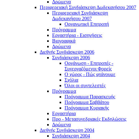
Δρώμενα
Περιφερειακή Συνδιάσκεψη Δωδεκανήσου 2007
Περιφερειακή Συνδιάσκεψη
Δωδεκανήσου 2007
Οργανωτική Επιτροπή
Πρόγραμμα
Εργαστήρια - Εισηγήσεις
Βιογραφικά
Δρώμενα
Διεθνής Συνδιάσκεψη 2006
Συνδιάσκεψη 2006
Οργάνωση - Επιτροπές -
Συνεργαζόμενοι Φορείς
Ο χώρος - Πώς φτάνουμε
Σχόλια
Όλοι οι συντελεστές
Πρόγραμμα
Πρόγραμμα Παρασκευής
Πρόγραμμα Σαββάτου
Πρόγραμμα Κυριακής
Εργαστήρια
Προ - Μετασυνεδριακές Εκδηλώσεις
Δρώμενα
Διεθνής Συνδιάσκεψη 2004
Συνδιάσκεψη 2004