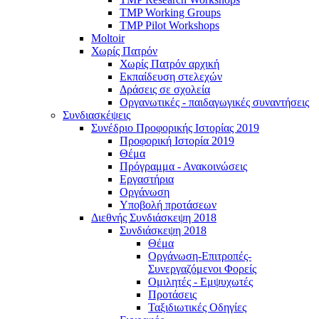
TMP Working Groups
TMP Pilot Workshops
Moltoir
Χωρίς Πατρόν
Χωρίς Πατρόν αρχική
Εκπαίδευση στελεχών
Δράσεις σε σχολεία
Οργανωτικές - παιδαγωγικές συναντήσεις
Συνδιασκέψεις
Συνέδριο Προφορικής Ιστορίας 2019
Προφορική Ιστορία 2019
Θέμα
Πρόγραμμα - Ανακοινώσεις
Εργαστήρια
Οργάνωση
Υποβολή προτάσεων
Διεθνής Συνδιάσκεψη 2018
Συνδιάσκεψη 2018
Θέμα
Οργάνωση-Επιτροπές-
Συνεργαζόμενοι Φορείς
Ομιλητές - Εμψυχωτές
Προτάσεις
Ταξιδιωτικές Οδηγίες