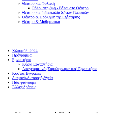
Θέατρο και Φυλακή
Ρόλοι στη ζωή - Ρόλοι στο Θέατρο
Θέατρο και διδασκαλία Ξένων Γλωσσών
Θέατρο & Πρόληψη της Εξάρτησης
Θέατρο & Μαθηματικά
Χιλιομόδι 2024
Πρόγραμμα
Εργαστήρια
Κύρια Εργαστήρια
Απογευματινά (Συμπληρωματικά) Εργαστήρια
Κόστος-Εγγραφές
Διαμονή-Διατροφή-Υγεία
Πώς φτάνουμε
Άλλες δράσεις