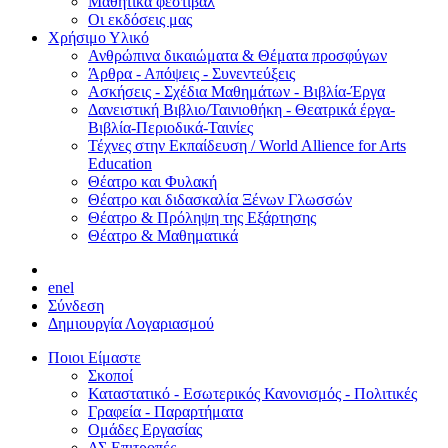
Μαθητικά φεστιβάλ
Οι εκδόσεις μας
Χρήσιμο Υλικό
Ανθρώπινα δικαιώματα & Θέματα προσφύγων
Άρθρα - Απόψεις - Συνεντεύξεις
Ασκήσεις - Σχέδια Μαθημάτων - Βιβλία-Έργα
Δανειστική Βιβλιο/Ταινιοθήκη - Θεατρικά έργα-
Βιβλία-Περιοδικά-Ταινίες
Τέχνες στην Εκπαίδευση / World Allience for Arts
Education
Θέατρο και Φυλακή
Θέατρο και διδασκαλία Ξένων Γλωσσών
Θέατρο & Πρόληψη της Εξάρτησης
Θέατρο & Μαθηματικά
en
el
Σύνδεση
Δημιουργία Λογαριασμού
Ποιοι Είμαστε
Σκοποί
Καταστατικό - Εσωτερικός Κανονισμός - Πολιτικές
Γραφεία - Παραρτήματα
Ομάδες Εργασίας
ΔΣ Επιτροπές