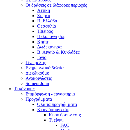
Οι δράσεις σε διάφορες περιοχές
Αττική
Στερεά
Β. Ελλάδα
Θεσσαλία
Ήπειρος
Πελοπόννησος
Κρήτη
Δωδεκάνησα
Β. Αιγαίο & Κυκλάδες
Ιόνιο
Γίνε μέλος
Ενημερωτικά δελτία
Διεκδικούμε
Ανακοινώσεις
Somers John
Τι κάνουμε
Επιμόρφωση - εργαστήρια
Προγράμματα
Όλα τα προγράμματα
Κι αν ήσουν εσύ;
Κι αν ήσουν εσυ;
Τι είναι;
FAQ