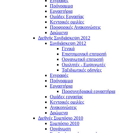
Εγγραφές
Πρόγραμμα
Εργαστήρια
Ομάδες Εργασίας
Κεντρικές ομιλίες
Προφορικές Ανακοινώσεις
Δρώμενα
Διεθνής Συνδιάσκεψη 2012
Συνδιάσκεψη 2012
Γενικά
Επιστημονική επιτροπή
Οργανωτική επιτροπή
Ομιλητές - Εμψυχωτές
Ταξιδιωτικές οδηγίες
Εγγραφές
Πρόγραμμα
Εργαστήρια
Προσυνεδριακά εργαστήρια
Ομάδες εργασίας
Κεντρικές ομιλίες
Ανακοινώσεις
Δρώμενα
Διεθνές Συμπόσιο 2010
Συμπόσιο 2010
Οργάνωση