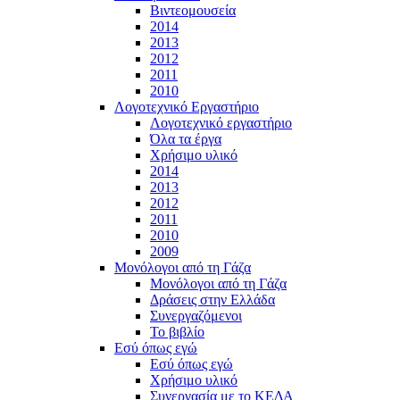
Βιντεομουσεία
2014
2013
2012
2011
2010
Λογοτεχνικό Εργαστήριο
Λογοτεχνικό εργαστήριο
Όλα τα έργα
Χρήσιμο υλικό
2014
2013
2012
2011
2010
2009
Μονόλογοι από τη Γάζα
Μονόλογοι από τη Γάζα
Δράσεις στην Ελλάδα
Συνεργαζόμενοι
To βιβλίο
Εσύ όπως εγώ
Εσύ όπως εγώ
Χρήσιμο υλικό
Συνεργασία με το ΚΕΔΑ