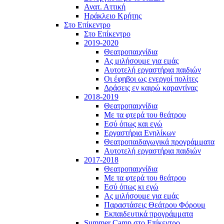
Ανατ. Αττική
Ηράκλειο Κρήτης
Στο Επίκεντρο
Στο Επίκεντρο
2019-2020
Θεατροπαιχνίδια
Ας μιλήσουμε για εμάς
Αυτοτελή εργαστήρια παιδιών
Οι έφηβοι ως ενεργοί πολίτες
Δράσεις εν καιρώ καραντίνας
2018-2019
Θεατροπαιχνίδια
Με τα φτερά του θεάτρου
Εσύ όπως και εγώ
Εργαστήρια Ενηλίκων
Θεατροπαιδαγωγικά προγράμματα
Αυτοτελή εργαστήρια παιδιών
2017-2018
Θεατροπαιχνίδια
Με τα φτερά του θεάτρου
Εσύ όπως κι εγώ
Ας μιλήσουμε για εμάς
Παραστάσεις Θεάτρου Φόρουμ
Εκπαιδευτικά προγράμματα
Summer Camp στο Επίκεντρο