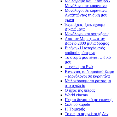
Με λογισμό και μ’ όνειρο -
Μονόλογοι σε καραντίνα
Μονόλογοι σε καραντίνα -
Αναζητώντας τη δική μου
φωνή
Έχω, έχεις, έχει, έχουμε
Δικαιώματα
Μονόλογοι και αντηχήσεις
Από τον Μπρεχτ... στον
Δαρείο 2800 μίλια δρόμος
Ειρήνη - Η ιστορία ενός
παιδιού πρόσφυγα
Το όνομά μου είναι … δικό
μου!
... εγώ είμαι Εγώ
Κινώντας το Νομαδικό Σώμα
– Μονόλογοι σε καραντίνα
Μπλοκάρουμε το ρατσισμό
στο σχολείο
Ο ήχος της πέτρας
World cinema
Πες το δυναμικά με εικόνες!
Σκληρό καρύδι
Η Τριμερής
Το σώμα αφηγείται (ή Δεν