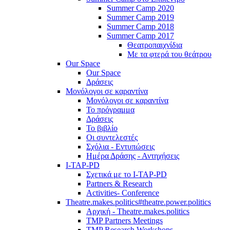
Summer Camp 2020
Summer Camp 2019
Summer Camp 2018
Summer Camp 2017
Θεατροπαιχνίδια
Με τα φτερά του θεάτρου
Our Space
Our Space
Δράσεις
Μονόλογοι σε καραντίνα
Μονόλογοι σε καραντίνα
Το πρόγραμμα
Δράσεις
Το βιβλίο
Οι συντελεστές
Σχόλια - Εντυπώσεις
Ημέρα Δράσης - Αντηχήσεις
I-TAP-PD
Σχετικά με το I-TAP-PD
Partners & Research
Activities- Conference
Theatre.makes.politics#theatre.power.politics
Αρχική - Theatre.makes.politics
TMP Partners Meetings
TMP Research Workshops