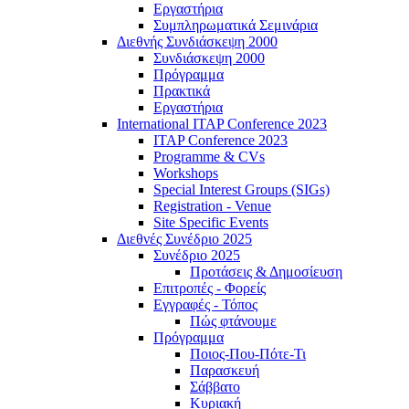
Εργαστήρια
Συμπληρωματικά Σεμινάρια
Διεθνής Συνδιάσκεψη 2000
Συνδιάσκεψη 2000
Πρόγραμμα
Πρακτικά
Εργαστήρια
International ITAP Conference 2023
ITAP Conference 2023
Programme & CVs
Workshops
Special Interest Groups (SIGs)
Registration - Venue
Site Specific Events
Διεθνές Συνέδριο 2025
Συνέδριο 2025
Προτάσεις & Δημοσίευση
Επιτροπές - Φορείς
Εγγραφές - Τόπος
Πώς φτάνουμε
Πρόγραμμα
Ποιος-Που-Πότε-Τι
Παρασκευή
Σάββατο
Κυριακή