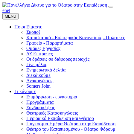
en
el
MENU
Ποιοι Είμαστε
Σκοποί
Καταστατικό - Εσωτερικός Κανονισμός - Πολιτικές
Γραφεία - Παραρτήματα
Ομάδες Εργασίας
ΔΣ Επιτροπές
Οι δράσεις σε διάφορες περιοχές
Γίνε μέλος
Ενημερωτικά δελτία
Διεκδικούμε
Ανακοινώσεις
Somers John
Τι κάνουμε
Επιμόρφωση - εργαστήρια
Προγράμματα
Συνδιασκέψεις
Θεατρικές Κατασκηνώσεις
Περιοδικό Εκπαίδευση και Θέατρο
Παγκόσμια Ημέρα Θεάτρου στην Εκπαίδευση
Θέατρο του Καταπιεσμένου - Θέατρο Φόρουμ