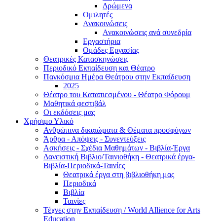
Δρώμενα
Ομιλητές
Ανακοινώσεις
Ανακοινώσεις ανά συνεδρία
Εργαστήρια
Ομάδες Εργασίας
Θεατρικές Κατασκηνώσεις
Περιοδικό Εκπαίδευση και Θέατρο
Παγκόσμια Ημέρα Θεάτρου στην Εκπαίδευση
2025
Θέατρο του Καταπιεσμένου - Θέατρο Φόρουμ
Μαθητικά φεστιβάλ
Οι εκδόσεις μας
Χρήσιμο Υλικό
Ανθρώπινα δικαιώματα & Θέματα προσφύγων
Άρθρα - Απόψεις - Συνεντεύξεις
Ασκήσεις - Σχέδια Μαθημάτων - Βιβλία-Έργα
Δανειστική Βιβλιο/Ταινιοθήκη - Θεατρικά έργα-
Βιβλία-Περιοδικά-Ταινίες
Θεατρικά έργα στη βιβλιοθήκη μας
Περιοδικά
Βιβλία
Ταινίες
Τέχνες στην Εκπαίδευση / World Allience for Arts
Education