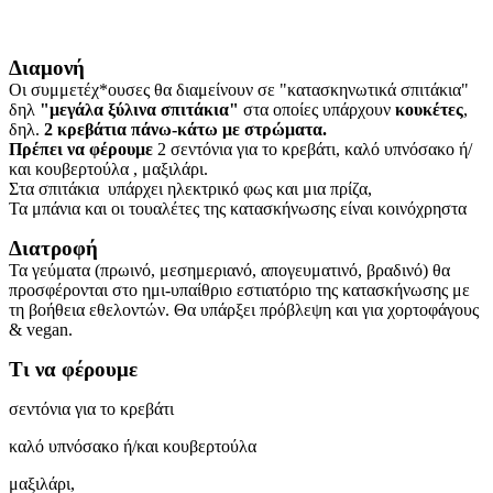
Διαμονή
Οι συμμετέχ*ουσες θα διαμείνουν σε "κατασκηνωτικά σπιτάκια"
δηλ
"μεγάλα ξύλινα σπιτάκια"
στα οποίες υπάρχουν
κουκέτες
,
δηλ.
2 κρεβάτια πάνω-κάτω με στρώματα.
Πρέπει να φέρουμε
2 σεντόνια για το κρεβάτι, καλό υπνόσακο ή/
και κουβερτούλα , μαξιλάρι.
Στα σπιτάκια υπάρχει ηλεκτρικό φως και μια πρίζα,
Τα μπάνια και οι τουαλέτες της κατασκήνωσης είναι κοινόχρηστα
Διατροφή
Τα γεύματα (πρωινό, μεσημεριανό, απογευματινό, βραδινό) θα
προσφέρονται στο ημι-υπαίθριο εστιατόριο της κατασκήνωσης με
τη βοήθεια εθελοντών. Θα υπάρξει πρόβλεψη και για χορτοφάγους
& vegan.
Τι να φέρουμε
σεντόνια για το κρεβάτι
καλό υπνόσακο ή/και κουβερτούλα
μαξιλάρι,