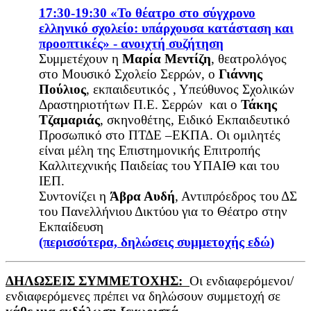
17:30-19:30 «Το θέατρο στο σύγχρονο
ελληνικό σχολείο: υπάρχουσα κατάσταση και
προοπτικές» - ανοιχτή συζήτηση
Συμμετέχουν η
Μαρία Μεντίζη
, θεατρολόγος
στο Μουσικό Σχολείο Σερρών, ο
Γιάννης
Πούλιος
, εκπαιδευτικός , Υπεύθυνος Σχολικών
Δραστηριοτήτων Π.Ε. Σερρών και ο
Τάκης
Τζαμαριάς
, σκηνοθέτης, Ειδικό Εκπαιδευτικό
Προσωπικό στο ΠΤΔΕ –ΕΚΠΑ. Οι ομιλητές
είναι μέλη της Επιστημονικής Επιτροπής
Καλλιτεχνικής Παιδείας του ΥΠΑΙΘ και του
ΙΕΠ.
Συντονίζει η
Άβρα Αυδή
, Αντιπρόεδρος του ΔΣ
του Πανελλήνιου Δικτύου για το Θέατρο στην
Εκπαίδευση
(περισσότερα, δηλώσεις συμμετοχής
εδώ
)
ΔΗΛΩΣΕΙΣ ΣΥΜΜΕΤΟΧΗΣ:
Οι ενδιαφερόμενοι/
ενδιαφερόμενες πρέπει να δηλώσουν συμμετοχή σε