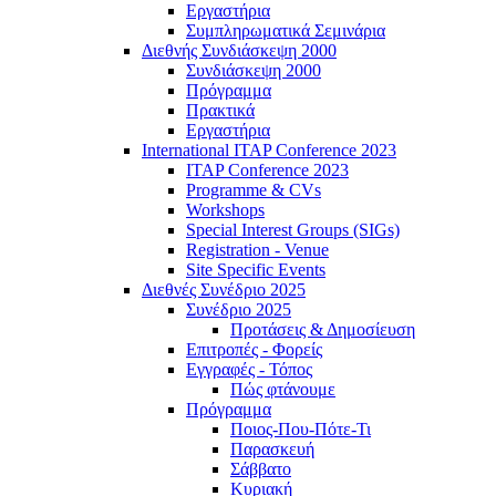
Εργαστήρια
Συμπληρωματικά Σεμινάρια
Διεθνής Συνδιάσκεψη 2000
Συνδιάσκεψη 2000
Πρόγραμμα
Πρακτικά
Εργαστήρια
International ITAP Conference 2023
ITAP Conference 2023
Programme & CVs
Workshops
Special Interest Groups (SIGs)
Registration - Venue
Site Specific Events
Διεθνές Συνέδριο 2025
Συνέδριο 2025
Προτάσεις & Δημοσίευση
Επιτροπές - Φορείς
Εγγραφές - Τόπος
Πώς φτάνουμε
Πρόγραμμα
Ποιος-Που-Πότε-Τι
Παρασκευή
Σάββατο
Κυριακή