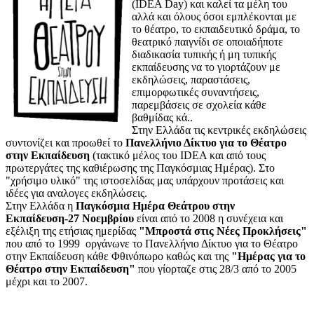
(IDEA Day) και καλεί τα μέλη του
αλλά και όλους όσοι εμπλέκονται με
το θέατρο, το εκπαιδευτικό δράμα, το
θεατρικό παιγνίδι σε οποιαδήποτε
διαδικασία τυπικής ή μη τυπικής
εκπαίδευσης να το γιορτάζουν με
εκδηλώσεις, παραστάσεις,
επιμορφωτικές συναντήσεις,
παρεμβάσεις σε σχολεία κάθε
βαθμίδας κά..
Στην Ελλάδα τις κεντρικές εκδηλώσεις
συντονίζει και προωθεί το
Πανελλήνιο Δίκτυο για το Θέατρο
στην Εκπαίδευση
(τακτικό μέλος του IDEA και από τους
πρωτεργάτες της καθιέρωσης της Παγκόσμιας Ημέρας). Στο
"χρήσιμο υλικό" της ιστοσελίδας μας υπάρχουν προτάσεις και
ιδέες για αναλογες εκδηλώσεις.
Στην Ελλάδα η
Παγκόσμια Ημέρα Θεάτρου στην
Εκπαίδευση-27 Νοεμβρίου
είναι από το 2008 η συνέχεια και
εξέλιξη της ετήσιας ημερίδας
"Μπροστά στις Νέες Προκλήσεις"
που από το 1999 οργάνωνε το Πανελλήνιο Δίκτυο για το Θέατρο
στην Εκπαίδευση κάθε Φθινόπωρο καθώς και της
"Ημέρας για το
Θέατρο στην Εκπαίδευση"
που γίορταζε στις 28/3 από το 2005
μέχρι και το 2007.