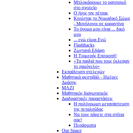
Μπλοκάρουμε το ρατσισμό
στο σχολείο
Ο ήχος της πέτρας
Κινώντας το Νομαδικό Σώμα
- Μονόλογοι σε καραντίνα
Το όνομα μου είναι ... δικό
μου
... εγώ είμαι Εγώ
Flashbacks
Ζωντανά Εδάφη
Η Τριμερής Επιτροπή!
«Τα παιδιά που τους έκλεψαν
το χαμόγελο»
Εκπαίδευση στελεχών
Μαθητικά φεστιβάλ - Ημέρες
Δράσης
ΜΑΖΙ
Μαθητικός διαγωνισμός
Διαδραστικές παραστάσεις
Η πολύχρωμη μετανάστευση
της πεταλούδας
Να τους πάρετε στα σπίτια
σας!
Περάσματα
Our Space