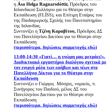
η
Ása Helga Ragnarsdóttir,
Πρόεδρος του
Ισλανδικού Συλλόγου για το Θέατρο στην
Εκπαίδευση (FLÍSS), και Επίτιμη Εταίρος του
της Παιδαγωγικής Σχολής του Πανεπιστημίου
της Ισλανδίας
.
Συντονίζει η
Τζένη Καραβίτου,
Πρόεδρος ΔΣ
του Πανελληνίου Δικτύου για το Θέατρο στην
Εκπαίδευση
(περισσότερα, δηλώσεις συμμετοχής
εδώ
)
13:00-14:30 «Γιατί… η γνώμη μας μετράει!».
Διαδικτυακό εργαστήριο διαλόγου σχετικά με
τον ενεργό ρόλο των εφήβων και νέων στο
Πανελλήνιο Δίκτυο για το Θέατρο στην
Εκπαίδευση
Συντονίζει ο Γιώργος Μόσχος, νομικός, π.
Συνήγορος του Παιδιού, μέλος ΔΣ του
Πανελληνίου Δικτύου για το Θέατρο στην
Εκπαίδευση
(περισσότερα, δηλώσεις συμμετοχής
εδώ
)