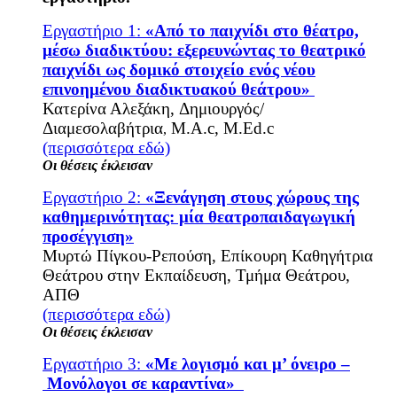
Εργαστήριο 1:
«Από το παιχνίδι στο θέατρο,
μέσω διαδικτύου: εξερευνώντας το θεατρικό
παιχνίδι ως δομικό στοιχείο ενός νέου
επινοημένου διαδικτυακού θεάτρου»
Κατερίνα Αλεξάκη, Δημιουργός/
Διαμεσολαβήτρια
Μ.Α.c, M.Ed.c
,
(περισσότερα εδώ)
Οι θέσεις έκλεισαν
Εργαστήριο 2:
«Ξενάγηση στους χώρους της
καθημερινότητας: μία θεατροπαιδαγωγική
προσέγγιση»
Μυρτώ Πίγκου-Ρεπούση, Επίκουρη Καθηγήτρια
Θεάτρου στην Εκπαίδευση, Τμήμα Θεάτρου,
ΑΠΘ
(περισσότερα εδώ)
Οι θέσεις έκλεισαν
Εργαστήριο 3:
«Με λογισμό και μ’ όνειρο –
Μονόλογοι σε καραντίνα»