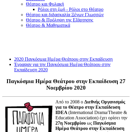
Θέατρο και Φυλακή
Ρόλοι στη ζωή - Ρόλοι στο Θέατρο
Θέατρο και διδασκαλία Ξένων Γλωσσών
Θέατρο & Πρόληψη της Εξάρτησης
Θέατρο & Μαθηματικά
2020 Παγκόσμια Ημέρα Θεάτρου στην Εκπαίδευση
Έγραψαν για την Παγκόσμια Ημέρα Θεάτρου στην
Εκπαίδευση 2020
Παγκόσμια Ημέρα Θεάτρου στην Εκπαίδευση
27
Νοεμβρίου 2020
Από το 2008 ο
Διεθνής Οργανισμός
για το Θέατρο στην Εκπαίδευση
IDEA
(International Drama/Theatre &
Education Association) έχει ορίσει την
27η Νοεμβρίου
ως
Παγκόσμια
Ημέρα Θεάτρου στην Εκπαίδευση