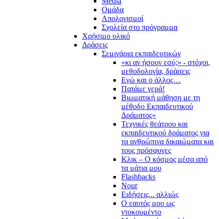
Media
Ομάδα
Απολογισμοί
Σχολεία στο πρόγραμμα
Χρήσιμο υλικό
Δράσεις
Σεμινάρια εκπαιδευτικών
«κι αν ήσουν εσύ;» - στόχοι,
μεθοδολογία, δράσεις
Εγώ και ο άλλος…
Πατάμε γερά!
Βιωματική μάθηση με τη
μέθοδο Εκπαιδευτικού
Δράματος»
Τεχνικές θεάτρου και
εκπαιδευτικού δράματος για
τα ανθρώπινα δικαιώματα και
τους πρόσφυγες
Κλικ – Ο κόσμος μέσα από
τα μάτια μου
Flashbacks
Nour
Ειδήσεις... αλλιώς
Ο εαυτός μου ως
ντοκουμέντο