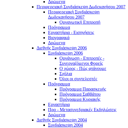
Δρώμενα
Περιφερειακή Συνδιάσκεψη Δωδεκανήσου 2007
Περιφερειακή Συνδιάσκεψη
Δωδεκανήσου 2007
Οργανωτική Επιτροπή
Πρόγραμμα
Εργαστήρια - Εισηγήσεις
Βιογραφικά
Δρώμενα
Διεθνής Συνδιάσκεψη 2006
Συνδιάσκεψη 2006
Οργάνωση - Επιτροπές -
Συνεργαζόμενοι Φορείς
Ο χώρος - Πώς φτάνουμε
Σχόλια
Όλοι οι συντελεστές
Πρόγραμμα
Πρόγραμμα Παρασκευής
Πρόγραμμα Σαββάτου
Πρόγραμμα Κυριακής
Εργαστήρια
Προ - Μετασυνεδριακές Εκδηλώσεις
Δρώμενα
Διεθνής Συνδιάσκεψη 2004
Συνδιάσκεψη 2004