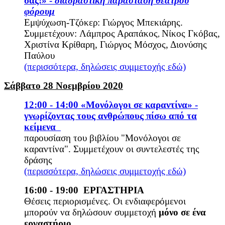
σας!» -
διαδραστική παράσταση θεάτρου
φόρουμ
Εμψύχωση-Τζόκερ: Γιώργος Μπεκιάρης.
Συμμετέχουν: Λάμπρος Αραπάκος
Νίκος Γκόβας,
,
Χριστίνα Κρίθαρη, Γιώργος Μόσχος, Διονύσης
Παύλου
(περισσότερα, δηλώσεις συμμετοχής εδώ)
Σάββατο 28 Νοεμβρίου 2020
12:00 - 14:00 «Μονόλογοι σε καραντίνα» -
γνωρίζοντας τους ανθρώπους πίσω από τα
κείμενα
παρουσίαση του βιβλίου "Μονόλογοι σε
καραντίνα". Συμμετέχουν οι συντελεστές της
δράσης
(περισσότερα, δηλώσεις συμμετοχής εδώ)
16:00 - 19:00
ΕΡΓΑΣΤΗΡΙΑ
Θέσεις περιορισμένες. Οι ενδιαφερόμενοι
μπορούν να δηλώσουν συμμετοχή
μόνο σε ένα
εργαστήριο.