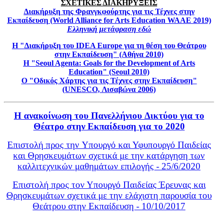
ΣΧΕΤΙΚΕΣ ΔΙΑΚΗΡΥΞΕΙΣ
Διακήρυξη της Φρανγκφούρτης για τις Τέχνες στην
Εκπαίδευση (World Alliance for Arts Education WAAE 2019)
Ελληνική μετάφραση εδώ
Η "Διακήρυξη του IDEA Europe για τη θέση του Θεάτρου
στην Εκπαίδευση" (Αθήνα 2010)
Η "Seoul Agenta: Goals for the Development of Arts
Education" (Seoul 2010)
O "Οδικός Χάρτης για τις Τέχνες στην Εκπαίδευση"
(UNESCO, Λισαβώνα 2006)
Η ανακοίνωση του Πανελλήνιου Δικτύου για το
Θέατρο στην Εκπαίδευση για το 2020
Επιστολή προς την Υπουργό και Υφυπουργό Παιδείας
και Θρησκευμάτων σχετικά με την κατάργηση των
καλλιτεχνικών μαθημάτων επιλογής - 25/6/2020
Επιστολή προς τον Υπουργό Παιδείας Έρευνας και
Θρησκευμάτων σχετικά με την ελάχιστη παρουσία του
Θεάτρου στην Εκπαίδευση - 10/10/2017