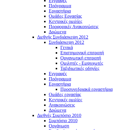
Εγγραφές
Πρόγραμμα
Εργαστήρια
Ομάδες Εργασίας
Κεντρικές ομιλίες
Προφορικές Ανακοινώσεις
Δρώμενα
Διεθνής Συνδιάσκεψη 2012
Συνδιάσκεψη 2012
Γενικά
Επιστημονική επιτροπή
Οργανωτική επιτροπή
Ομιλητές - Εμψυχωτές
Ταξιδιωτικές οδηγίες
Εγγραφές
Πρόγραμμα
Εργαστήρια
Προσυνεδριακά εργαστήρια
Ομάδες εργασίας
Κεντρικές ομιλίες
Ανακοινώσεις
Δρώμενα
Διεθνές Συμπόσιο 2010
Συμπόσιο 2010
Οργάνωση