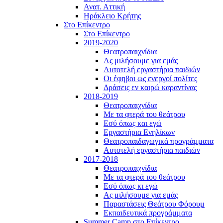
Ανατ. Αττική
Ηράκλειο Κρήτης
Στο Επίκεντρο
Στο Επίκεντρο
2019-2020
Θεατροπαιχνίδια
Ας μιλήσουμε για εμάς
Αυτοτελή εργαστήρια παιδιών
Οι έφηβοι ως ενεργοί πολίτες
Δράσεις εν καιρώ καραντίνας
2018-2019
Θεατροπαιχνίδια
Με τα φτερά του θεάτρου
Εσύ όπως και εγώ
Εργαστήρια Ενηλίκων
Θεατροπαιδαγωγικά προγράμματα
Αυτοτελή εργαστήρια παιδιών
2017-2018
Θεατροπαιχνίδια
Με τα φτερά του θεάτρου
Εσύ όπως κι εγώ
Ας μιλήσουμε για εμάς
Παραστάσεις Θεάτρου Φόρουμ
Εκπαιδευτικά προγράμματα
Summer Camp στο Επίκεντρο