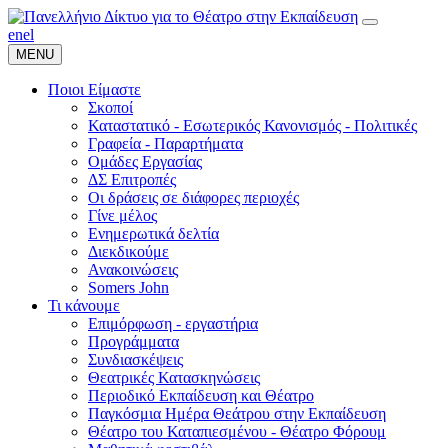
en
el
MENU
Ποιοι Είμαστε
Σκοποί
Καταστατικό - Εσωτερικός Κανονισμός - Πολιτικές
Γραφεία - Παραρτήματα
Ομάδες Εργασίας
ΔΣ Επιτροπές
Οι δράσεις σε διάφορες περιοχές
Γίνε μέλος
Ενημερωτικά δελτία
Διεκδικούμε
Ανακοινώσεις
Somers John
Τι κάνουμε
Επιμόρφωση - εργαστήρια
Προγράμματα
Συνδιασκέψεις
Θεατρικές Κατασκηνώσεις
Περιοδικό Εκπαίδευση και Θέατρο
Παγκόσμια Ημέρα Θεάτρου στην Εκπαίδευση
Θέατρο του Καταπιεσμένου - Θέατρο Φόρουμ