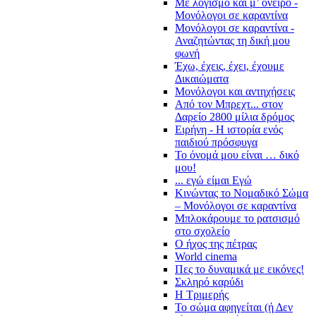
Με λογισμό και μ’ όνειρο -
Μονόλογοι σε καραντίνα
Μονόλογοι σε καραντίνα -
Αναζητώντας τη δική μου
φωνή
Έχω, έχεις, έχει, έχουμε
Δικαιώματα
Μονόλογοι και αντηχήσεις
Από τον Μπρεχτ... στον
Δαρείο 2800 μίλια δρόμος
Ειρήνη - Η ιστορία ενός
παιδιού πρόσφυγα
Το όνομά μου είναι … δικό
μου!
... εγώ είμαι Εγώ
Κινώντας το Νομαδικό Σώμα
– Μονόλογοι σε καραντίνα
Μπλοκάρουμε το ρατσισμό
στο σχολείο
Ο ήχος της πέτρας
World cinema
Πες το δυναμικά με εικόνες!
Σκληρό καρύδι
Η Τριμερής
Το σώμα αφηγείται (ή Δεν