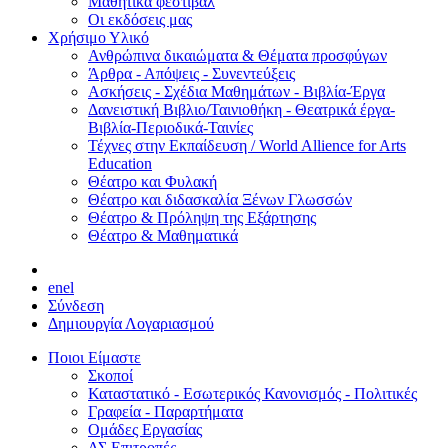
Μαθητικά φεστιβάλ
Οι εκδόσεις μας
Χρήσιμο Υλικό
Ανθρώπινα δικαιώματα & Θέματα προσφύγων
Άρθρα - Απόψεις - Συνεντεύξεις
Ασκήσεις - Σχέδια Μαθημάτων - Βιβλία-Έργα
Δανειστική Βιβλιο/Ταινιοθήκη - Θεατρικά έργα-
Βιβλία-Περιοδικά-Ταινίες
Τέχνες στην Εκπαίδευση / World Allience for Arts
Education
Θέατρο και Φυλακή
Θέατρο και διδασκαλία Ξένων Γλωσσών
Θέατρο & Πρόληψη της Εξάρτησης
Θέατρο & Μαθηματικά
en
el
Σύνδεση
Δημιουργία Λογαριασμού
Ποιοι Είμαστε
Σκοποί
Καταστατικό - Εσωτερικός Κανονισμός - Πολιτικές
Γραφεία - Παραρτήματα
Ομάδες Εργασίας
ΔΣ Επιτροπές