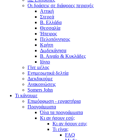
Οι δράσεις σε διάφορες περιοχές
Αττική
Στερεά
Β. Ελλάδα
Θεσσαλία
Ήπειρος
Πελοπόννησος
Κρήτη
Δωδεκάνησα
Β. Αιγαίο & Κυκλάδες
Ιόνιο
Γίνε μέλος
Ενημερωτικά δελτία
Διεκδικούμε
Ανακοινώσεις
Somers John
Τι κάνουμε
Επιμόρφωση - εργαστήρια
Προγράμματα
Όλα τα προγράμματα
Κι αν ήσουν εσύ;
Κι αν ήσουν εσυ;
Τι είναι;
FAQ