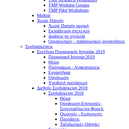
TMP Working Groups
TMP Pilot Workshops
Moltoir
Χωρίς Πατρόν
Χωρίς Πατρόν αρχική
Εκπαίδευση στελεχών
Δράσεις σε σχολεία
Οργανωτικές - παιδαγωγικές συναντήσεις
Συνδιασκέψεις
Συνέδριο Προφορικής Ιστορίας 2019
Προφορική Ιστορία 2019
Θέμα
Πρόγραμμα - Ανακοινώσεις
Εργαστήρια
Οργάνωση
Υποβολή προτάσεων
Διεθνής Συνδιάσκεψη 2018
Συνδιάσκεψη 2018
Θέμα
Οργάνωση-Επιτροπές-
Συνεργαζόμενοι Φορείς
Ομιλητές - Εμψυχωτές
Προτάσεις
Ταξιδιωτικές Οδηγίες