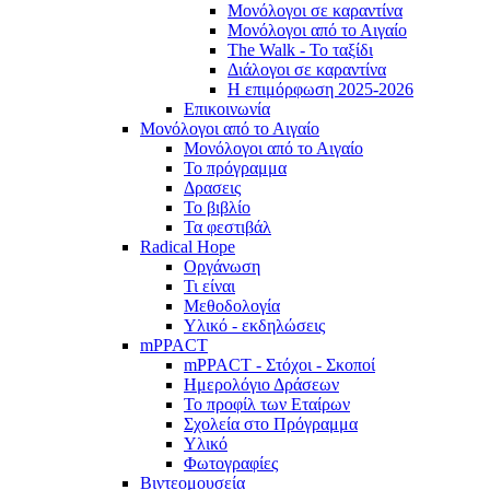
Μονόλογοι σε καραντίνα
Μονόλογοι από το Αιγαίο
The Walk - Το ταξίδι
Διάλογοι σε καραντίνα
Η επιμόρφωση 2025-2026
Επικοινωνία
Μονόλογοι από το Αιγαίο
Μονόλογοι από το Αιγαίο
Το πρόγραμμα
Δρασεις
Το βιβλίο
Τα φεστιβάλ
Radical Hope
Οργάνωση
Τι είναι
Μεθοδολογία
Υλικό - εκδηλώσεις
mPPACT
mPPACT - Στόχοι - Σκοποί
Ημερολόγιο Δράσεων
Το προφίλ των Εταίρων
Σχολεία στο Πρόγραμμα
Υλικό
Φωτογραφίες
Βιντεομουσεία