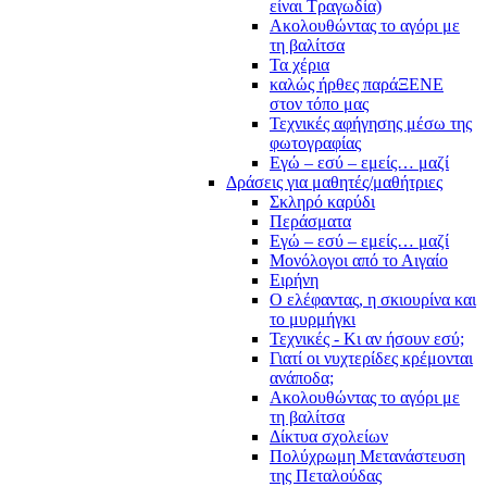
είναι Τραγωδία)
Ακολουθώντας το αγόρι με
τη βαλίτσα
Τα χέρια
καλώς ήρθες παράΞΕΝΕ
στον τόπο μας
Τεχνικές αφήγησης μέσω της
φωτογραφίας
Εγώ – εσύ – εμείς… μαζί
Δράσεις για μαθητές/μαθήτριες
Σκληρό καρύδι
Περάσματα
Εγώ – εσύ – εμείς… μαζί
Μονόλογοι από το Αιγαίο
Ειρήνη
Ο ελέφαντας, η σκιουρίνα και
το μυρμήγκι
Τεχνικές - Κι αν ήσουν εσύ;
Γιατί οι νυχτερίδες κρέμονται
ανάποδα;
Ακολουθώντας το αγόρι με
τη βαλίτσα
Δίκτυα σχολείων
Πολύχρωμη Μετανάστευση
της Πεταλούδας