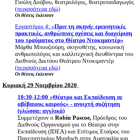
Γιούλη Δούβου, θεατρολόγος, θεατροπαιδαγωγός
(περισσότερα εδώ)
Οι θέσεις έκλεισαν
Εργαστήριο 4: «
Πριν τη σκηνή: ερευνητικές
πρακτικές, ανθρώπινες σχέσεις και διαχείριση
του τραύματος στο Θέατρο Ντοκιμαντέρ»
Μάρθα Μπουζιούρη, σκηνοθέτης, κοινωνική
ανθρωπολόγος και καλλιτεχνική διευθύντρια του
Διεθνούς Δικτύου Θεάτρου Ντοκιμαντέρ
(π
ερισσότερα εδώ)
Οι θέσεις έκλεισαν
Κυριακή 29 Νοεμβρίου 2020
10:30-12:00 «Θέατρο και Εκπαίδευση σε
αβέβαιους καιρούς» - ανοιχτή συζήτηση
(γλώσσα: αγγλικά)
Συμμετέχουν ο
Robin
Pascoe,
Πρόεδρος του
Διεθνούς Οργανισμού για το Θέατρο στην
Εκπαίδευση (IDEA) και Επίτιμος Εταίρος του
Πανεπιστημίου Murdoch στην Αυστραλία και