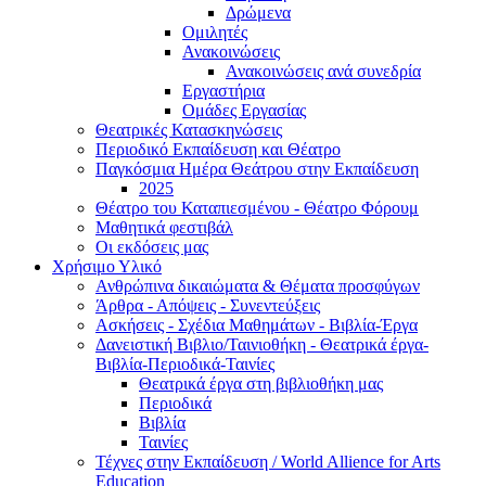
Δρώμενα
Ομιλητές
Ανακοινώσεις
Ανακοινώσεις ανά συνεδρία
Εργαστήρια
Ομάδες Εργασίας
Θεατρικές Κατασκηνώσεις
Περιοδικό Εκπαίδευση και Θέατρο
Παγκόσμια Ημέρα Θεάτρου στην Εκπαίδευση
2025
Θέατρο του Καταπιεσμένου - Θέατρο Φόρουμ
Μαθητικά φεστιβάλ
Οι εκδόσεις μας
Χρήσιμο Υλικό
Ανθρώπινα δικαιώματα & Θέματα προσφύγων
Άρθρα - Απόψεις - Συνεντεύξεις
Ασκήσεις - Σχέδια Μαθημάτων - Βιβλία-Έργα
Δανειστική Βιβλιο/Ταινιοθήκη - Θεατρικά έργα-
Βιβλία-Περιοδικά-Ταινίες
Θεατρικά έργα στη βιβλιοθήκη μας
Περιοδικά
Βιβλία
Ταινίες
Τέχνες στην Εκπαίδευση / World Allience for Arts
Education