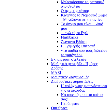
Μπλοκάρουμε το ρατσισμό
στο σχολείο
Ο ήχος της πέτρας
Κινώντας το Νομαδικό Σώμα
- Μονόλογοι σε καραντίνα
Το όνομα μου είναι ... δικό
μου
... εγώ είμαι Εγώ
Flashbacks
Ζωντανά Εδάφη
Η Τριμερής Επιτροπή!
«Τα παιδιά που τους έκλεψαν
το χαμόγελο»
Εκπαίδευση στελεχών
Μαθητικά φεστιβάλ - Ημέρες
Δράσης
ΜΑΖΙ
Μαθητικός διαγωνισμός
Διαδραστικές παραστάσεις
Η πολύχρωμη μετανάστευση
της πεταλούδας
Να τους πάρετε στα σπίτια
σας!
Περάσματα
Our Space