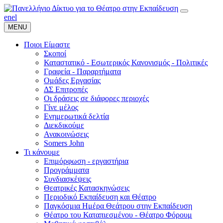
en
el
MENU
Ποιοι Είμαστε
Σκοποί
Καταστατικό - Εσωτερικός Κανονισμός - Πολιτικές
Γραφεία - Παραρτήματα
Ομάδες Εργασίας
ΔΣ Επιτροπές
Οι δράσεις σε διάφορες περιοχές
Γίνε μέλος
Ενημερωτικά δελτία
Διεκδικούμε
Ανακοινώσεις
Somers John
Τι κάνουμε
Επιμόρφωση - εργαστήρια
Προγράμματα
Συνδιασκέψεις
Θεατρικές Κατασκηνώσεις
Περιοδικό Εκπαίδευση και Θέατρο
Παγκόσμια Ημέρα Θεάτρου στην Εκπαίδευση
Θέατρο του Καταπιεσμένου - Θέατρο Φόρουμ