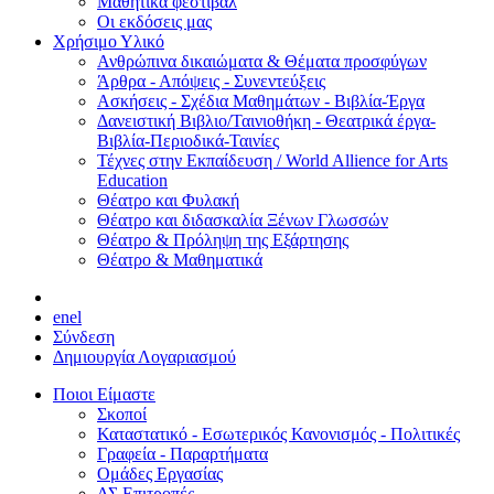
Μαθητικά φεστιβάλ
Οι εκδόσεις μας
Χρήσιμο Υλικό
Ανθρώπινα δικαιώματα & Θέματα προσφύγων
Άρθρα - Απόψεις - Συνεντεύξεις
Ασκήσεις - Σχέδια Μαθημάτων - Βιβλία-Έργα
Δανειστική Βιβλιο/Ταινιοθήκη - Θεατρικά έργα-
Βιβλία-Περιοδικά-Ταινίες
Τέχνες στην Εκπαίδευση / World Allience for Arts
Education
Θέατρο και Φυλακή
Θέατρο και διδασκαλία Ξένων Γλωσσών
Θέατρο & Πρόληψη της Εξάρτησης
Θέατρο & Μαθηματικά
en
el
Σύνδεση
Δημιουργία Λογαριασμού
Ποιοι Είμαστε
Σκοποί
Καταστατικό - Εσωτερικός Κανονισμός - Πολιτικές
Γραφεία - Παραρτήματα
Ομάδες Εργασίας
ΔΣ Επιτροπές