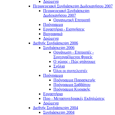
Δρώμενα
Περιφερειακή Συνδιάσκεψη Δωδεκανήσου 2007
Περιφερειακή Συνδιάσκεψη
Δωδεκανήσου 2007
Οργανωτική Επιτροπή
Πρόγραμμα
Εργαστήρια - Εισηγήσεις
Βιογραφικά
Δρώμενα
Διεθνής Συνδιάσκεψη 2006
Συνδιάσκεψη 2006
Οργάνωση - Επιτροπές -
Συνεργαζόμενοι Φορείς
Ο χώρος - Πώς φτάνουμε
Σχόλια
Όλοι οι συντελεστές
Πρόγραμμα
Πρόγραμμα Παρασκευής
Πρόγραμμα Σαββάτου
Πρόγραμμα Κυριακής
Εργαστήρια
Προ - Μετασυνεδριακές Εκδηλώσεις
Δρώμενα
Διεθνής Συνδιάσκεψη 2004
Συνδιάσκεψη 2004