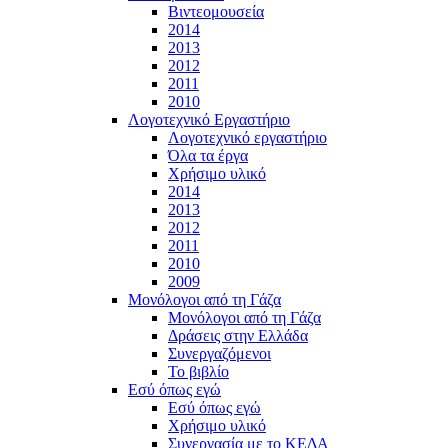
Βιντεομουσεία
2014
2013
2012
2011
2010
Λογοτεχνικό Εργαστήριο
Λογοτεχνικό εργαστήριο
Όλα τα έργα
Χρήσιμο υλικό
2014
2013
2012
2011
2010
2009
Μονόλογοι από τη Γάζα
Μονόλογοι από τη Γάζα
Δράσεις στην Ελλάδα
Συνεργαζόμενοι
To βιβλίο
Εσύ όπως εγώ
Εσύ όπως εγώ
Χρήσιμο υλικό
Συνεργασία με το ΚΕΔΑ