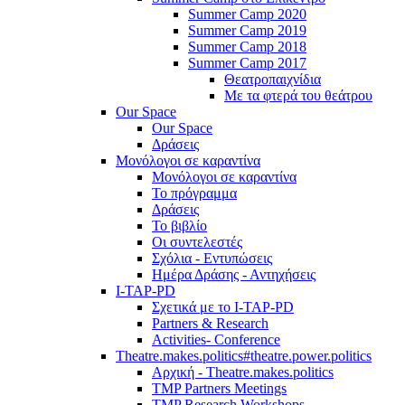
Summer Camp 2020
Summer Camp 2019
Summer Camp 2018
Summer Camp 2017
Θεατροπαιχνίδια
Με τα φτερά του θεάτρου
Our Space
Our Space
Δράσεις
Μονόλογοι σε καραντίνα
Μονόλογοι σε καραντίνα
Το πρόγραμμα
Δράσεις
Το βιβλίο
Οι συντελεστές
Σχόλια - Εντυπώσεις
Ημέρα Δράσης - Αντηχήσεις
I-TAP-PD
Σχετικά με το I-TAP-PD
Partners & Research
Activities- Conference
Theatre.makes.politics#theatre.power.politics
Αρχική - Theatre.makes.politics
TMP Partners Meetings
TMP Research Workshops