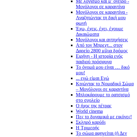
Με λογισμό και μ’ όνειρο -
Μονόλογοι σε καραντίνα
Μονόλογοι σε καραντίνα -
Αναζητώντας τη δική μου
φωνή
Έχω, έχεις, έχει, έχουμε
Δικαιώματα
Μονόλογοι και αντηχήσεις
Από τον Μπρεχτ... στον
Δαρείο 2800 μίλια δρόμος
Ειρήνη - Η ιστορία ενός
παιδιού πρόσφυγα
Το όνομά μου είναι … δικό
μου!
... εγώ είμαι Εγώ
Κινώντας το Νομαδικό Σώμα
– Μονόλογοι σε καραντίνα
Μπλοκάρουμε το ρατσισμό
στο σχολείο
Ο ήχος της πέτρας
World cinema
Πες το δυναμικά με εικόνες!
Σκληρό καρύδι
Η Τριμερής
Το σώμα αφηγείται (ή Δεν