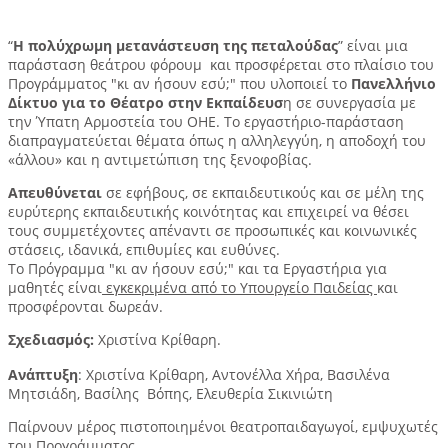
“
Η πολύχρωμη μετανάστευση της πεταλούδας
” είναι μια
παράσταση θεάτρου φόρουμ και προσφέρεται στο πλαίσιο του
Προγράμματος "κι αν ήσουν εσύ;" που υλοποιεί το
Πανελλήνιο
Δίκτυο για το Θέατρο στην Εκπαίδευσ
η σε συνεργασία με
την Ύπατη Αρμοστεία του ΟΗΕ. Το εργαστήριο-παράσταση
διαπραγματεύεται θέματα όπως η αλληλεγγύη, η αποδοχή του
«άλλου» και η αντιμετώπιση της ξενοφοβίας. ​
Απευθύνεται
σε εφήβους, σε εκπαιδευτικούς και σε μέλη της
ευρύτερης εκπαιδευτικής κοινότητας και επιχειρεί να θέσει
τους συμμετέχοντες απέναντι σε προσωπικές και κοινωνικές
στάσεις, ιδανικά, επιθυμίες και ευθύνες.
Το Πρόγραμμα "κι αν ήσουν εσύ;" και τα Εργαστήρια για
μαθητές είναι
εγκεκριμένα από το Υπουργείο Παιδείας
και
προσφέρονται δωρεάν.
Σχεδιασμός:
Χριστίνα Κρίθαρη.
Ανάπτυξη
: Χριστίνα Κρίθαρη, Αντονέλλα Χήρα, Βασιλένα
Μητσιάδη, Βασίλης Βόπης, Ελευθερία Σικινιώτη
Παίρνουν μέρος πιστοποιημένοι θεατροπαιδαγωγοί, εμψυχωτές
του Προγράμματος.