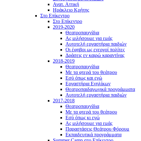
Ανατ. Αττική
Ηράκλειο Κρήτης
Στο Επίκεντρο
Στο Επίκεντρο
2019-2020
Θεατροπαιχνίδια
Ας μιλήσουμε για εμάς
Αυτοτελή εργαστήρια παιδιών
Οι έφηβοι ως ενεργοί πολίτες
Δράσεις εν καιρώ καραντίνας
2018-2019
Θεατροπαιχνίδια
Με τα φτερά του θεάτρου
Εσύ όπως και εγώ
Εργαστήρια Ενηλίκων
Θεατροπαιδαγωγικά προγράμματα
Αυτοτελή εργαστήρια παιδιών
2017-2018
Θεατροπαιχνίδια
Με τα φτερά του θεάτρου
Εσύ όπως κι εγώ
Ας μιλήσουμε για εμάς
Παραστάσεις Θεάτρου Φόρουμ
Εκπαιδευτικά προγράμματα
Summer Camp στο Επίκεντρο