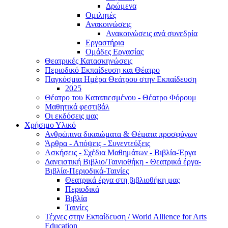
Δρώμενα
Ομιλητές
Ανακοινώσεις
Ανακοινώσεις ανά συνεδρία
Εργαστήρια
Ομάδες Εργασίας
Θεατρικές Κατασκηνώσεις
Περιοδικό Εκπαίδευση και Θέατρο
Παγκόσμια Ημέρα Θεάτρου στην Εκπαίδευση
2025
Θέατρο του Καταπιεσμένου - Θέατρο Φόρουμ
Μαθητικά φεστιβάλ
Οι εκδόσεις μας
Χρήσιμο Υλικό
Ανθρώπινα δικαιώματα & Θέματα προσφύγων
Άρθρα - Απόψεις - Συνεντεύξεις
Ασκήσεις - Σχέδια Μαθημάτων - Βιβλία-Έργα
Δανειστική Βιβλιο/Ταινιοθήκη - Θεατρικά έργα-
Βιβλία-Περιοδικά-Ταινίες
Θεατρικά έργα στη βιβλιοθήκη μας
Περιοδικά
Βιβλία
Ταινίες
Τέχνες στην Εκπαίδευση / World Allience for Arts
Education