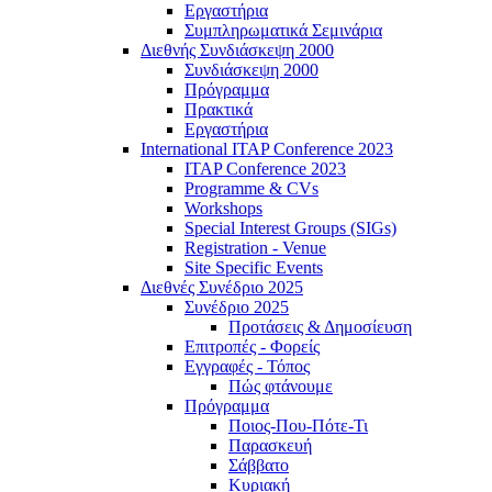
Εργαστήρια
Συμπληρωματικά Σεμινάρια
Διεθνής Συνδιάσκεψη 2000
Συνδιάσκεψη 2000
Πρόγραμμα
Πρακτικά
Εργαστήρια
International ITAP Conference 2023
ITAP Conference 2023
Programme & CVs
Workshops
Special Interest Groups (SIGs)
Registration - Venue
Site Specific Events
Διεθνές Συνέδριο 2025
Συνέδριο 2025
Προτάσεις & Δημοσίευση
Επιτροπές - Φορείς
Εγγραφές - Τόπος
Πώς φτάνουμε
Πρόγραμμα
Ποιος-Που-Πότε-Τι
Παρασκευή
Σάββατο
Κυριακή