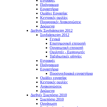
Εγγραφές
Πρόγραμμα
Εργαστήρια
Ομάδες Εργασίας
Κεντρικές ομιλίες
Προφορικές Ανακοινώσεις
Δρώμενα
Διεθνής Συνδιάσκεψη 2012
Συνδιάσκεψη 2012
Γενικά
Επιστημονική επιτροπή
Οργανωτική επιτροπή
Ομιλητές - Εμψυχωτές
Ταξιδιωτικές οδηγίες
Εγγραφές
Πρόγραμμα
Εργαστήρια
Προσυνεδριακά εργαστήρια
Ομάδες εργασίας
Κεντρικές ομιλίες
Ανακοινώσεις
Δρώμενα
Διεθνές Συμπόσιο 2010
Συμπόσιο 2010
Οργάνωση