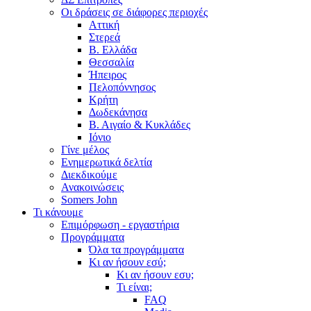
Οι δράσεις σε διάφορες περιοχές
Αττική
Στερεά
Β. Ελλάδα
Θεσσαλία
Ήπειρος
Πελοπόννησος
Κρήτη
Δωδεκάνησα
Β. Αιγαίο & Κυκλάδες
Ιόνιο
Γίνε μέλος
Ενημερωτικά δελτία
Διεκδικούμε
Ανακοινώσεις
Somers John
Τι κάνουμε
Επιμόρφωση - εργαστήρια
Προγράμματα
Όλα τα προγράμματα
Κι αν ήσουν εσύ;
Κι αν ήσουν εσυ;
Τι είναι;
FAQ