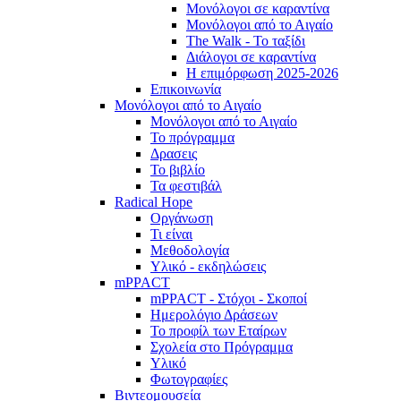
Μονόλογοι σε καραντίνα
Μονόλογοι από το Αιγαίο
The Walk - Το ταξίδι
Διάλογοι σε καραντίνα
Η επιμόρφωση 2025-2026
Επικοινωνία
Μονόλογοι από το Αιγαίο
Μονόλογοι από το Αιγαίο
Το πρόγραμμα
Δρασεις
Το βιβλίο
Τα φεστιβάλ
Radical Hope
Οργάνωση
Τι είναι
Μεθοδολογία
Υλικό - εκδηλώσεις
mPPACT
mPPACT - Στόχοι - Σκοποί
Ημερολόγιο Δράσεων
Το προφίλ των Εταίρων
Σχολεία στο Πρόγραμμα
Υλικό
Φωτογραφίες
Βιντεομουσεία