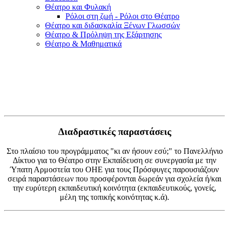
Θέατρο και Φυλακή
Ρόλοι στη ζωή - Ρόλοι στο Θέατρο
Θέατρο και διδασκαλία Ξένων Γλωσσών
Θέατρο & Πρόληψη της Εξάρτησης
Θέατρο & Μαθηματικά
Διαδραστικές παραστάσεις
Στο πλαίσιο του προγράμματος "κι αν ήσουν εσύ;" το Πανελλήνιο
Δίκτυο για το Θέατρο στην Εκπαίδευση σε συνεργασία με την
Ύπατη Αρμοστεία του ΟΗΕ για τους Πρόσφυγες παρουσιάζουν
σειρά παραστάσεων που προσφέρονται δωρεάν για σχολεία ή/και
την ευρύτερη εκπαιδευτική κοινότητα (εκπαιδευτικούς, γονείς,
μέλη της τοπικής κοινότητας κ.ά).​