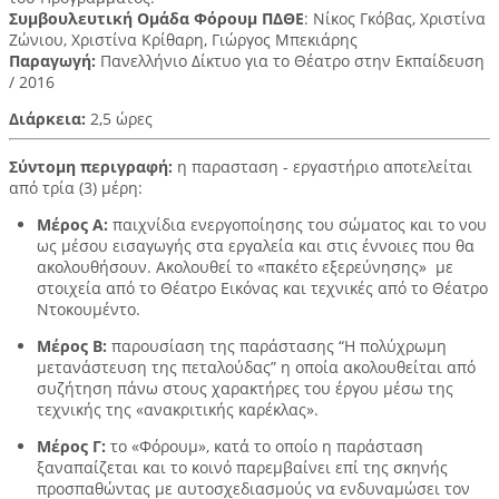
Συμβουλευτική Ομάδα Φόρουμ ΠΔΘΕ
: Νίκος Γκόβας, Χριστίνα
Ζώνιου, Χριστίνα Κρίθαρη, Γιώργος Μπεκιάρης
Παραγωγή:
Πανελλήνιο Δίκτυο για το Θέατρο στην Εκπαίδευση
/ 2016
Διάρκεια:
2,5 ώρες
Σύντομη περιγραφή:
η παρασταση - εργαστήριο αποτελείται
από τρία (3) μέρη:
Μέρος Α:
παιχνίδια ενεργοποίησης του σώματος και το νου
ως μέσου εισαγωγής στα εργαλεία και στις έννοιες που θα
ακολουθήσουν. Ακολουθεί το «πακέτο εξερεύνησης» με
στοιχεία από το Θέατρο Εικόνας και τεχνικές από το Θέατρο
Ντοκουμέντο.
Μέρος Β:
παρουσίαση της παράστασης “Η πολύχρωμη
μετανάστευση της πεταλούδας” η οποία ακολουθείται από
συζήτηση πάνω στους χαρακτήρες του έργου μέσω της
τεχνικής της «ανακριτικής καρέκλας».
Μέρος Γ:
το «Φόρουμ», κατά το οποίο η παράσταση
ξαναπαίζεται και το κοινό παρεμβαίνει επί της σκηνής
προσπαθώντας με αυτοσχεδιασμούς να ενδυναμώσει τον