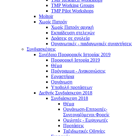
TMP Working Groups
TMP Pilot Workshops
Moltoir
Χωρίς Πατρόν
Χωρίς Πατρόν αρχική
Εκπαίδευση στελεχών
Δράσεις σε σχολεία
Οργανωτικές - παιδαγωγικές συναντήσεις
Συνδιασκέψεις
Συνέδριο Προφορικής Ιστορίας 2019
Προφορική Ιστορία 2019
Θέμα
Πρόγραμμα - Ανακοινώσεις
Εργαστήρια
Οργάνωση
Υποβολή προτάσεων
Διεθνής Συνδιάσκεψη 2018
Συνδιάσκεψη 2018
Θέμα
Οργάνωση-Επιτροπές-
Συνεργαζόμενοι Φορείς
Ομιλητές - Εμψυχωτές
Προτάσεις
Ταξιδιωτικές Οδηγίες