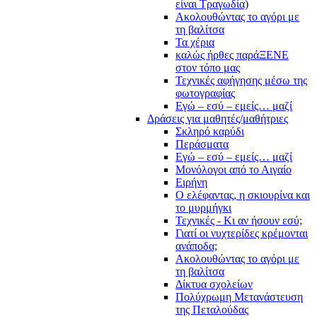
είναι Τραγωδία)
Ακολουθώντας το αγόρι με
τη βαλίτσα
Τα χέρια
καλώς ήρθες παράΞΕΝΕ
στον τόπο μας
Τεχνικές αφήγησης μέσω της
φωτογραφίας
Εγώ – εσύ – εμείς… μαζί
Δράσεις για μαθητές/μαθήτριες
Σκληρό καρύδι
Περάσματα
Εγώ – εσύ – εμείς… μαζί
Μονόλογοι από το Αιγαίο
Ειρήνη
Ο ελέφαντας, η σκιουρίνα και
το μυρμήγκι
Τεχνικές - Κι αν ήσουν εσύ;
Γιατί οι νυχτερίδες κρέμονται
ανάποδα;
Ακολουθώντας το αγόρι με
τη βαλίτσα
Δίκτυα σχολείων
Πολύχρωμη Μετανάστευση
της Πεταλούδας