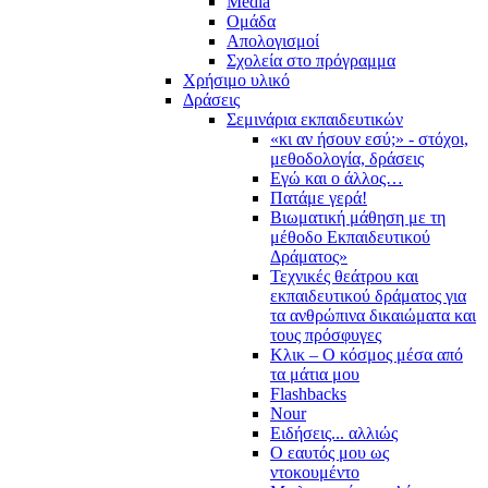
Media
Ομάδα
Απολογισμοί
Σχολεία στο πρόγραμμα
Χρήσιμο υλικό
Δράσεις
Σεμινάρια εκπαιδευτικών
«κι αν ήσουν εσύ;» - στόχοι,
μεθοδολογία, δράσεις
Εγώ και ο άλλος…
Πατάμε γερά!
Βιωματική μάθηση με τη
μέθοδο Εκπαιδευτικού
Δράματος»
Τεχνικές θεάτρου και
εκπαιδευτικού δράματος για
τα ανθρώπινα δικαιώματα και
τους πρόσφυγες
Κλικ – Ο κόσμος μέσα από
τα μάτια μου
Flashbacks
Nour
Ειδήσεις... αλλιώς
Ο εαυτός μου ως
ντοκουμέντο