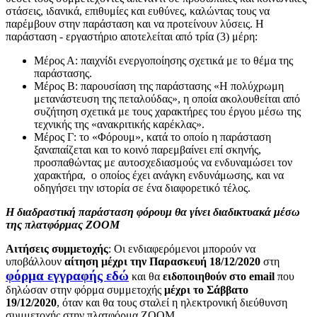
στάσεις, ιδανικά, επιθυμίες και ευθύνες, καλώντας τους να
παρέμβουν στην παράσταση και να προτείνουν λύσεις. Η
παράσταση - εργαστήριο αποτελείται από τρία (3) μέρη:
Μέρος Α: παιχνίδι ενεργοποίησης σχετικά με το θέμα της
παράστασης.
Μέρος Β: παρουσίαση της παράστασης «Η πολύχρωμη
μετανάστευση της πεταλούδας», η οποία ακολουθείται από
συζήτηση σχετικά με τους χαρακτήρες του έργου μέσω της
τεχνικής της «ανακριτικής καρέκλας».
Μέρος Γ: το «Φόρουμ», κατά το οποίο η παράσταση
ξαναπαίζεται και το κοινό παρεμβαίνει επί σκηνής,
προσπαθώντας με αυτοσχεδιασμούς να ενδυναμώσει τον
χαρακτήρα, ο οποίος έχει ανάγκη ενδυνάμωσης, και να
οδηγήσει την ιστορία σε ένα διαφορετικό τέλος.
Η διαδραστική παράσταση φόρουμ θα γίνει διαδικτυακά μέσω
της πλατφόρμας ZOOM
Αιτήσεις συμμετοχής
: Οι ενδιαφερόμενοι μπορούν να
υποβάλλουν
αίτηση μέχρι την Παρασκευή 18/12/2020
στη
φόρμα εγγραφής εδώ
και θα
ειδοποιηθούν στο email
που
δηλώσαν στην φόρμα συμμετοχής
μέχρι το Σάββατο
19/12/2020
, όταν και θα τους σταλεί η ηλεκτρονική διεύθυνση
συμμετοχής στην πλατφόρμα ZOOM.