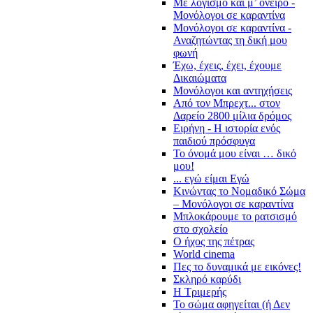
Με λογισμό και μ’ όνειρο -
Μονόλογοι σε καραντίνα
Μονόλογοι σε καραντίνα -
Αναζητώντας τη δική μου
φωνή
Έχω, έχεις, έχει, έχουμε
Δικαιώματα
Μονόλογοι και αντηχήσεις
Από τον Μπρεχτ... στον
Δαρείο 2800 μίλια δρόμος
Ειρήνη - Η ιστορία ενός
παιδιού πρόσφυγα
Το όνομά μου είναι … δικό
μου!
... εγώ είμαι Εγώ
Κινώντας το Νομαδικό Σώμα
– Μονόλογοι σε καραντίνα
Μπλοκάρουμε το ρατσισμό
στο σχολείο
Ο ήχος της πέτρας
World cinema
Πες το δυναμικά με εικόνες!
Σκληρό καρύδι
Η Τριμερής
Το σώμα αφηγείται (ή Δεν