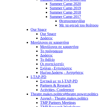
Summer Camp 2020
Summer Camp 2019
Summer Camp 2018
Summer Camp 2017
Θεατροπαιχνίδια
Με τα φτερά του θεάτρου
Our Space
Our Space
Δράσεις
Μονόλογοι σε καραντίνα
Μονόλογοι σε καραντίνα
Το πρόγραμμα
Δράσεις
Το βιβλίο
Οι συντελεστές
Σχόλια - Εντυπώσεις
Ημέρα Δράσης - Αντηχήσεις
I-TAP-PD
Σχετικά με το I-TAP-PD
Partners & Research
Activities- Conference
Theatre.makes.politics#theatre.power.politics
Αρχική - Theatre.makes.politics
TMP Partners Meetings
TMP Research Workshops