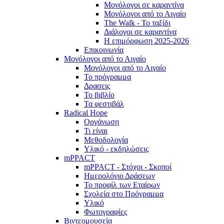
Μονόλογοι σε καραντίνα
Μονόλογοι από το Αιγαίο
The Walk - Το ταξίδι
Διάλογοι σε καραντίνα
Η επιμόρφωση 2025-2026
Επικοινωνία
Μονόλογοι από το Αιγαίο
Μονόλογοι από το Αιγαίο
Το πρόγραμμα
Δρασεις
Το βιβλίο
Τα φεστιβάλ
Radical Hope
Οργάνωση
Τι είναι
Μεθοδολογία
Υλικό - εκδηλώσεις
mPPACT
mPPACT - Στόχοι - Σκοποί
Ημερολόγιο Δράσεων
Το προφίλ των Εταίρων
Σχολεία στο Πρόγραμμα
Υλικό
Φωτογραφίες
Βιντεομουσεία