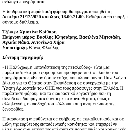
ανάλογα προγράμματα.
Η διαδραστική παράσταση φόρουμ θα πραγματοποιηθεί τη
Δευτέρα 21/12/2020 και ώρες 18.00-21.00.
Ενδιάμεσα θα υπάρξει
σύντομο διάλλειμα.
Τζόκερ: Χριστίνα Κρίθαρη
Παίρνουν μέρος: Βασίλης Κλησιάρης, Βασιλένα Μητσιάδη,
Αγλαΐα Νάκα, Αντονέλλα Χήρα
Υποστήριξη
: Θάνος Φλούλης
Σύντομη περιγραφή:
«Η Πολύχρωμη μετανάστευση της πεταλούδας» είναι μια
παράσταση θεάτρου φόρουμ και προσφέρεται στο πλαίσιο του
προγράμματος «Κι αν ήσουν εσύ;», που υλοποιούν το Πανελλήνιο
Δίκτυο για το Θέατρο στην Εκπαίδευση σε συνεργασία με την
Ύπατη Αρμοστεία του ΟΗΕ για τους πρόσφυγες στην Ελλάδα. Η
παράσταση φόρουμ και το διαδραστικό εργαστήριο που τη
συνοδεύει διαπραγματεύονται με το κοινό θέματα, όπως η
αλληλεγγύη, η αποδοχή του «άλλου» και η αντιμετώπιση της
ξενοφοβίας. ​
Η παράσταση απευθύνεται σε εφήβους, σε εκπαιδευτικούς και σε
μέλη της ευρύτερης εκπαιδευτικής κοινότητας και επιχειρεί να
θέσει τους συμμετέχοντες απέναντι σε προσωπικές και κοινωνικές