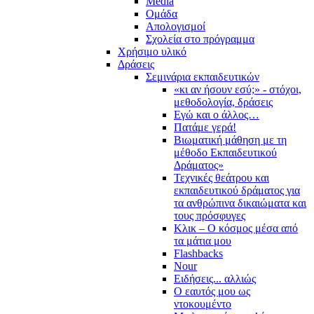
Media
Ομάδα
Απολογισμοί
Σχολεία στο πρόγραμμα
Χρήσιμο υλικό
Δράσεις
Σεμινάρια εκπαιδευτικών
«κι αν ήσουν εσύ;» - στόχοι,
μεθοδολογία, δράσεις
Εγώ και ο άλλος…
Πατάμε γερά!
Βιωματική μάθηση με τη
μέθοδο Εκπαιδευτικού
Δράματος»
Τεχνικές θεάτρου και
εκπαιδευτικού δράματος για
τα ανθρώπινα δικαιώματα και
τους πρόσφυγες
Κλικ – Ο κόσμος μέσα από
τα μάτια μου
Flashbacks
Nour
Ειδήσεις... αλλιώς
Ο εαυτός μου ως
ντοκουμέντο