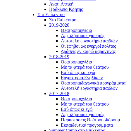
Ανατ. Αττική
Ηράκλειο Κρήτης
Στο Επίκεντρο
Στο Επίκεντρο
2019-2020
Θεατροπαιχνίδια
Ας μιλήσουμε για εμάς
Αυτοτελή εργαστήρια παιδιών
Οι έφηβοι ως ενεργοί πολίτες
Δράσεις εν καιρώ καραντίνας
2018-2019
Θεατροπαιχνίδια
Με τα φτερά του θεάτρου
Εσύ όπως και εγώ
Εργαστήρια Ενηλίκων
Θεατροπαιδαγωγικά προγράμματα
Αυτοτελή εργαστήρια παιδιών
2017-2018
Θεατροπαιχνίδια
Με τα φτερά του θεάτρου
Εσύ όπως κι εγώ
Ας μιλήσουμε για εμάς
Παραστάσεις Θεάτρου Φόρουμ
Εκπαιδευτικά προγράμματα
Summer Camp στο Επίκεντρο