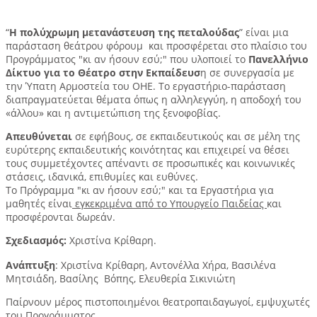
“
Η πολύχρωμη μετανάστευση της πεταλούδας
” είναι μια
παράσταση θεάτρου φόρουμ και προσφέρεται στο πλαίσιο του
Προγράμματος "κι αν ήσουν εσύ;" που υλοποιεί το
Πανελλήνιο
Δίκτυο για το Θέατρο στην Εκπαίδευσ
η σε συνεργασία με
την Ύπατη Αρμοστεία του ΟΗΕ. Το εργαστήριο-παράσταση
διαπραγματεύεται θέματα όπως η αλληλεγγύη, η αποδοχή του
«άλλου» και η αντιμετώπιση της ξενοφοβίας. ​
Απευθύνεται
σε εφήβους, σε εκπαιδευτικούς και σε μέλη της
ευρύτερης εκπαιδευτικής κοινότητας και επιχειρεί να θέσει
τους συμμετέχοντες απέναντι σε προσωπικές και κοινωνικές
στάσεις, ιδανικά, επιθυμίες και ευθύνες.
Το Πρόγραμμα "κι αν ήσουν εσύ;" και τα Εργαστήρια για
μαθητές είναι
εγκεκριμένα από το Υπουργείο Παιδείας
και
προσφέρονται δωρεάν.
Σχεδιασμός:
Χριστίνα Κρίθαρη.
Ανάπτυξη
: Χριστίνα Κρίθαρη, Αντονέλλα Χήρα, Βασιλένα
Μητσιάδη, Βασίλης Βόπης, Ελευθερία Σικινιώτη
Παίρνουν μέρος πιστοποιημένοι θεατροπαιδαγωγοί, εμψυχωτές
του Προγράμματος.