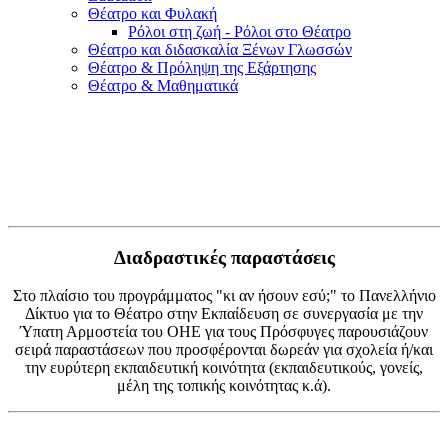
Θέατρο και Φυλακή
Ρόλοι στη ζωή - Ρόλοι στο Θέατρο
Θέατρο και διδασκαλία Ξένων Γλωσσών
Θέατρο & Πρόληψη της Εξάρτησης
Θέατρο & Μαθηματικά
Διαδραστικές παραστάσεις
Στο πλαίσιο του προγράμματος "κι αν ήσουν εσύ;" το Πανελλήνιο
Δίκτυο για το Θέατρο στην Εκπαίδευση σε συνεργασία με την
Ύπατη Αρμοστεία του ΟΗΕ για τους Πρόσφυγες παρουσιάζουν
σειρά παραστάσεων που προσφέρονται δωρεάν για σχολεία ή/και
την ευρύτερη εκπαιδευτική κοινότητα (εκπαιδευτικούς, γονείς,
μέλη της τοπικής κοινότητας κ.ά).​