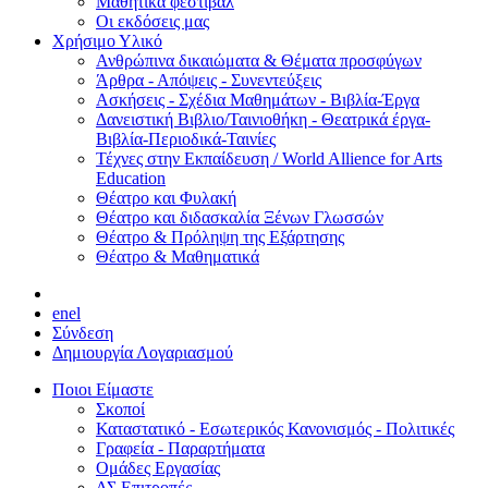
Μαθητικά φεστιβάλ
Οι εκδόσεις μας
Χρήσιμο Υλικό
Ανθρώπινα δικαιώματα & Θέματα προσφύγων
Άρθρα - Απόψεις - Συνεντεύξεις
Ασκήσεις - Σχέδια Μαθημάτων - Βιβλία-Έργα
Δανειστική Βιβλιο/Ταινιοθήκη - Θεατρικά έργα-
Βιβλία-Περιοδικά-Ταινίες
Τέχνες στην Εκπαίδευση / World Allience for Arts
Education
Θέατρο και Φυλακή
Θέατρο και διδασκαλία Ξένων Γλωσσών
Θέατρο & Πρόληψη της Εξάρτησης
Θέατρο & Μαθηματικά
en
el
Σύνδεση
Δημιουργία Λογαριασμού
Ποιοι Είμαστε
Σκοποί
Καταστατικό - Εσωτερικός Κανονισμός - Πολιτικές
Γραφεία - Παραρτήματα
Ομάδες Εργασίας
ΔΣ Επιτροπές