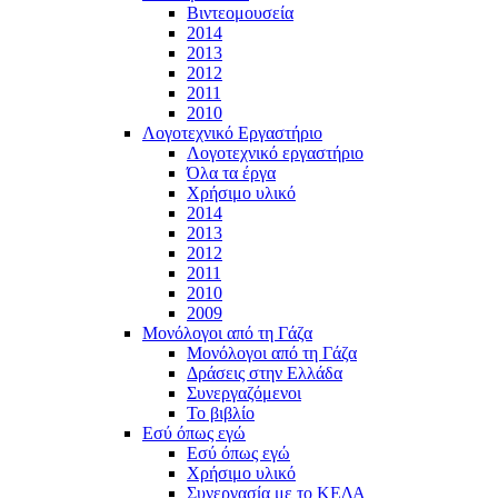
Βιντεομουσεία
2014
2013
2012
2011
2010
Λογοτεχνικό Εργαστήριο
Λογοτεχνικό εργαστήριο
Όλα τα έργα
Χρήσιμο υλικό
2014
2013
2012
2011
2010
2009
Μονόλογοι από τη Γάζα
Μονόλογοι από τη Γάζα
Δράσεις στην Ελλάδα
Συνεργαζόμενοι
To βιβλίο
Εσύ όπως εγώ
Εσύ όπως εγώ
Χρήσιμο υλικό
Συνεργασία με το ΚΕΔΑ