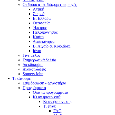
Οι δράσεις σε διάφορες περιοχές
Αττική
Στερεά
Β. Ελλάδα
Θεσσαλία
Ήπειρος
Πελοπόννησος
Κρήτη
Δωδεκάνησα
Β. Αιγαίο & Κυκλάδες
Ιόνιο
Γίνε μέλος
Ενημερωτικά δελτία
Διεκδικούμε
Ανακοινώσεις
Somers John
Τι κάνουμε
Επιμόρφωση - εργαστήρια
Προγράμματα
Όλα τα προγράμματα
Κι αν ήσουν εσύ;
Κι αν ήσουν εσυ;
Τι είναι;
FAQ