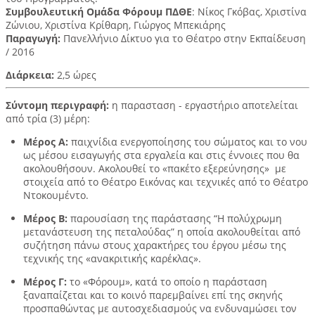
Συμβουλευτική Ομάδα Φόρουμ ΠΔΘΕ
: Νίκος Γκόβας, Χριστίνα
Ζώνιου, Χριστίνα Κρίθαρη, Γιώργος Μπεκιάρης
Παραγωγή:
Πανελλήνιο Δίκτυο για το Θέατρο στην Εκπαίδευση
/ 2016
Διάρκεια:
2,5 ώρες
Σύντομη περιγραφή:
η παρασταση - εργαστήριο αποτελείται
από τρία (3) μέρη:
Μέρος Α:
παιχνίδια ενεργοποίησης του σώματος και το νου
ως μέσου εισαγωγής στα εργαλεία και στις έννοιες που θα
ακολουθήσουν. Ακολουθεί το «πακέτο εξερεύνησης» με
στοιχεία από το Θέατρο Εικόνας και τεχνικές από το Θέατρο
Ντοκουμέντο.
Μέρος Β:
παρουσίαση της παράστασης “Η πολύχρωμη
μετανάστευση της πεταλούδας” η οποία ακολουθείται από
συζήτηση πάνω στους χαρακτήρες του έργου μέσω της
τεχνικής της «ανακριτικής καρέκλας».
Μέρος Γ:
το «Φόρουμ», κατά το οποίο η παράσταση
ξαναπαίζεται και το κοινό παρεμβαίνει επί της σκηνής
προσπαθώντας με αυτοσχεδιασμούς να ενδυναμώσει τον