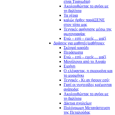
είναι Τραγωδία)
Ακολουθώντας το αγόρι με
τη βαλίτσα
Τα χέρια
καλώς ήρθες παράΞΕΝΕ
στον τόπο μας
Τεχνικές αφήγησης μέσω της
φωτογραφίας
Εγώ – εσύ – εμείς… μαζί
Δράσεις για μαθητές/μαθήτριες
Σκληρό καρύδι
Περάσματα
Εγώ – εσύ – εμείς… μαζί
Μονόλογοι από το Αιγαίο
Ειρήνη
Ο ελέφαντας, η σκιουρίνα και
το μυρμήγκι
Τεχνικές - Κι αν ήσουν εσύ;
Γιατί οι νυχτερίδες κρέμονται
ανάποδα;
Ακολουθώντας το αγόρι με
τη βαλίτσα
Δίκτυα σχολείων
Πολύχρωμη Μετανάστευση
της Πεταλούδας