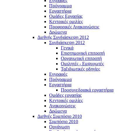
Εγγραφές
Πρόγραμμα
Εργαστήρια
Ομάδες Εργασίας
Κεντρικές ομιλίες
Προφορικές Ανακοινώσεις
Δρώμενα
Διεθνής Συνδιάσκεψη 2012
Συνδιάσκεψη 2012
Γενικά
Επιστημονική επιτροπή
Οργανωτική επιτροπή
Ομιλητές - Εμψυχωτές
Ταξιδιωτικές οδηγίες
Εγγραφές
Πρόγραμμα
Εργαστήρια
Προσυνεδριακά εργαστήρια
Ομάδες εργασίας
Κεντρικές ομιλίες
Ανακοινώσεις
Δρώμενα
Διεθνές Συμπόσιο 2010
Συμπόσιο 2010
Οργάνωση