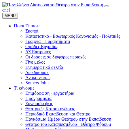
en
el
MENU
Ποιοι Είμαστε
Σκοποί
Καταστατικό - Εσωτερικός Κανονισμός - Πολιτικές
Γραφεία - Παραρτήματα
Ομάδες Εργασίας
ΔΣ Επιτροπές
Οι δράσεις σε διάφορες περιοχές
Γίνε μέλος
Ενημερωτικά δελτία
Διεκδικούμε
Ανακοινώσεις
Somers John
Τι κάνουμε
Επιμόρφωση - εργαστήρια
Προγράμματα
Συνδιασκέψεις
Θεατρικές Κατασκηνώσεις
Περιοδικό Εκπαίδευση και Θέατρο
Παγκόσμια Ημέρα Θεάτρου στην Εκπαίδευση
Θέατρο του Καταπιεσμένου - Θέατρο Φόρουμ