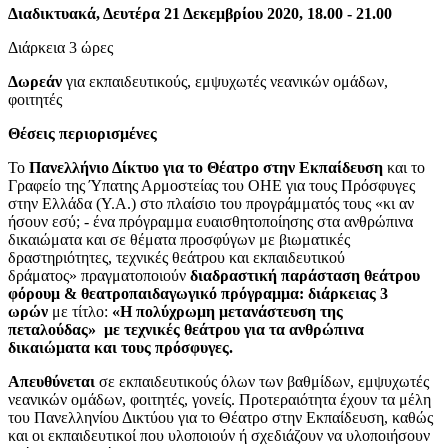
Διαδικτυακά, Δευτέρα 21 Δεκεμβρίου 2020, 18.00 - 21.00
Διάρκεια 3 ώρες
Δωρεάν
για εκπαιδευτικούς, εμψυχωτές νεανικών ομάδων,
φοιτητές
Θέσεις περιορισμένες
Το
Πανελλήνιο Δίκτυο για το Θέατρο στην Εκπαίδευση
και το
Γραφείο της Ύπατης Αρμοστείας του ΟΗΕ για τους Πρόσφυγες
στην Ελλάδα (Υ.Α.) στο πλαίσιο του προγράμματός τους «κι αν
ήσουν εσύ; - ένα πρόγραμμα ευαισθητοποίησης στα ανθρώπινα
δικαιώματα και σε θέματα προσφύγων με βιωματικές
δραστηριότητες, τεχνικές θεάτρου και εκπαιδευτικού
δράματος» πραγματοποιούν
διαδραστική παράσταση θεάτρου
φόρουμ & θεατροπαιδαγωγικό πρόγραμμα: διάρκειας 3
ωρών
με τίτλο:
«Η πολύχρωμη μετανάστευση της
πεταλούδας» με τεχνικές θεάτρου για τα ανθρώπινα
δικαιώματα και τους πρόσφυγες.
Απευθύνεται
σε εκπαιδευτικούς όλων των βαθμίδων, εμψυχωτές
νεανικών ομάδων, φοιτητές, γονείς. Προτεραιότητα έχουν τα μέλη
του Πανελληνίου Δικτύου για το Θέατρο στην Εκπαίδευση, καθώς
και οι εκπαιδευτικοί που υλοποιούν ή σχεδιάζουν να υλοποιήσουν