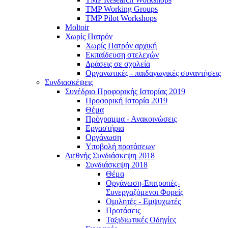
TMP Working Groups
TMP Pilot Workshops
Moltoir
Χωρίς Πατρόν
Χωρίς Πατρόν αρχική
Εκπαίδευση στελεχών
Δράσεις σε σχολεία
Οργανωτικές - παιδαγωγικές συναντήσεις
Συνδιασκέψεις
Συνέδριο Προφορικής Ιστορίας 2019
Προφορική Ιστορία 2019
Θέμα
Πρόγραμμα - Ανακοινώσεις
Εργαστήρια
Οργάνωση
Υποβολή προτάσεων
Διεθνής Συνδιάσκεψη 2018
Συνδιάσκεψη 2018
Θέμα
Οργάνωση-Επιτροπές-
Συνεργαζόμενοι Φορείς
Ομιλητές - Εμψυχωτές
Προτάσεις
Ταξιδιωτικές Οδηγίες