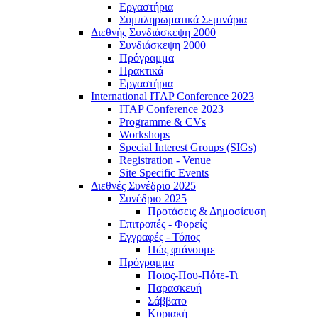
Εργαστήρια
Συμπληρωματικά Σεμινάρια
Διεθνής Συνδιάσκεψη 2000
Συνδιάσκεψη 2000
Πρόγραμμα
Πρακτικά
Εργαστήρια
International ITAP Conference 2023
ITAP Conference 2023
Programme & CVs
Workshops
Special Interest Groups (SIGs)
Registration - Venue
Site Specific Events
Διεθνές Συνέδριο 2025
Συνέδριο 2025
Προτάσεις & Δημοσίευση
Επιτροπές - Φορείς
Εγγραφές - Τόπος
Πώς φτάνουμε
Πρόγραμμα
Ποιος-Που-Πότε-Τι
Παρασκευή
Σάββατο
Κυριακή