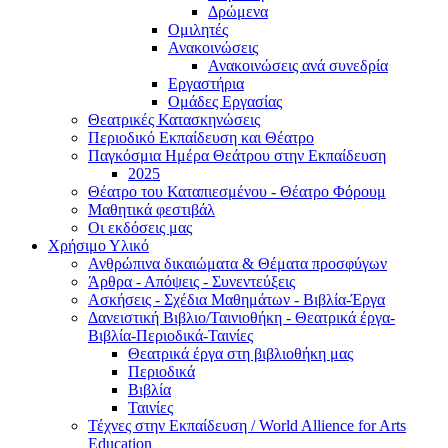
Δρώμενα
Ομιλητές
Ανακοινώσεις
Ανακοινώσεις ανά συνεδρία
Εργαστήρια
Ομάδες Εργασίας
Θεατρικές Κατασκηνώσεις
Περιοδικό Εκπαίδευση και Θέατρο
Παγκόσμια Ημέρα Θεάτρου στην Εκπαίδευση
2025
Θέατρο του Καταπιεσμένου - Θέατρο Φόρουμ
Μαθητικά φεστιβάλ
Οι εκδόσεις μας
Χρήσιμο Υλικό
Ανθρώπινα δικαιώματα & Θέματα προσφύγων
Άρθρα - Απόψεις - Συνεντεύξεις
Ασκήσεις - Σχέδια Μαθημάτων - Βιβλία-Έργα
Δανειστική Βιβλιο/Ταινιοθήκη - Θεατρικά έργα-
Βιβλία-Περιοδικά-Ταινίες
Θεατρικά έργα στη βιβλιοθήκη μας
Περιοδικά
Βιβλία
Ταινίες
Τέχνες στην Εκπαίδευση / World Allience for Arts
Education