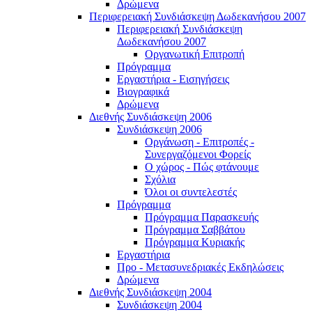
Δρώμενα
Περιφερειακή Συνδιάσκεψη Δωδεκανήσου 2007
Περιφερειακή Συνδιάσκεψη
Δωδεκανήσου 2007
Οργανωτική Επιτροπή
Πρόγραμμα
Εργαστήρια - Εισηγήσεις
Βιογραφικά
Δρώμενα
Διεθνής Συνδιάσκεψη 2006
Συνδιάσκεψη 2006
Οργάνωση - Επιτροπές -
Συνεργαζόμενοι Φορείς
Ο χώρος - Πώς φτάνουμε
Σχόλια
Όλοι οι συντελεστές
Πρόγραμμα
Πρόγραμμα Παρασκευής
Πρόγραμμα Σαββάτου
Πρόγραμμα Κυριακής
Εργαστήρια
Προ - Μετασυνεδριακές Εκδηλώσεις
Δρώμενα
Διεθνής Συνδιάσκεψη 2004
Συνδιάσκεψη 2004