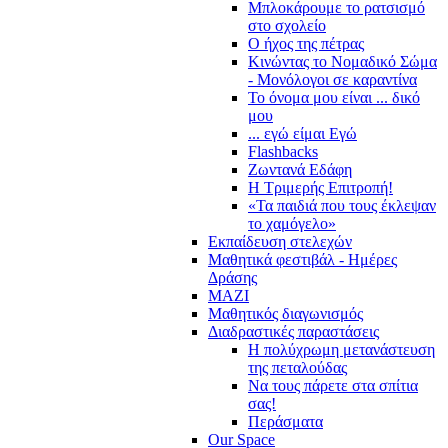
Μπλοκάρουμε το ρατσισμό
στο σχολείο
Ο ήχος της πέτρας
Κινώντας το Νομαδικό Σώμα
- Μονόλογοι σε καραντίνα
Το όνομα μου είναι ... δικό
μου
... εγώ είμαι Εγώ
Flashbacks
Ζωντανά Εδάφη
Η Τριμερής Επιτροπή!
«Τα παιδιά που τους έκλεψαν
το χαμόγελο»
Εκπαίδευση στελεχών
Μαθητικά φεστιβάλ - Ημέρες
Δράσης
ΜΑΖΙ
Μαθητικός διαγωνισμός
Διαδραστικές παραστάσεις
Η πολύχρωμη μετανάστευση
της πεταλούδας
Να τους πάρετε στα σπίτια
σας!
Περάσματα
Our Space