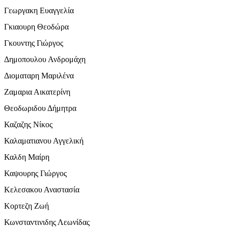
Γεωργακη Ευαγγελία
Γκιαουρη Θεοδώρα
Γκουντης Γιώργος
Δημοπουλου Ανδρομάχη
Διοματαρη Μαριλένα
Ζαμαρια Αικατερίνη
Θεοδωριδου Δήμητρα
Καζαζης Νίκος
Καλαματιανου Αγγελική
Καλδη Μαίρη
Καψουρης Γιώργος
Κελεσακου Αναστασία
Κορτεζη Ζωή
Κωνσταντινιδης Λεωνίδας