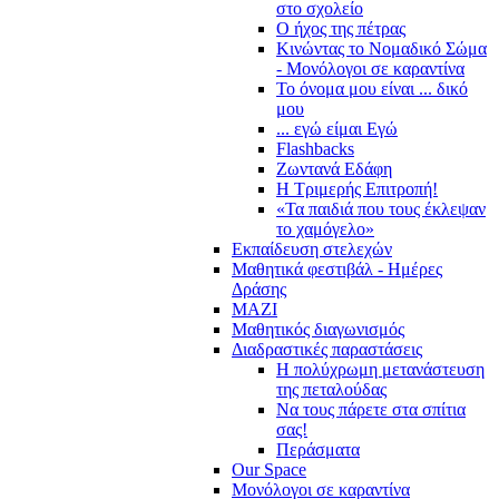
στο σχολείο
Ο ήχος της πέτρας
Κινώντας το Νομαδικό Σώμα
- Μονόλογοι σε καραντίνα
Το όνομα μου είναι ... δικό
μου
... εγώ είμαι Εγώ
Flashbacks
Ζωντανά Εδάφη
Η Τριμερής Επιτροπή!
«Τα παιδιά που τους έκλεψαν
το χαμόγελο»
Εκπαίδευση στελεχών
Μαθητικά φεστιβάλ - Ημέρες
Δράσης
ΜΑΖΙ
Μαθητικός διαγωνισμός
Διαδραστικές παραστάσεις
Η πολύχρωμη μετανάστευση
της πεταλούδας
Να τους πάρετε στα σπίτια
σας!
Περάσματα
Our Space
Μονόλογοι σε καραντίνα