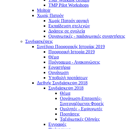
TMP Pilot Workshops
Moltoir
Χωρίς Πατρόν
Χωρίς Πατρόν αρχική
Εκπαίδευση στελεχών
Δράσεις σε σχολεία
Οργανωτικές - παιδαγωγικές συναντήσεις
Συνδιασκέψεις
Συνέδριο Προφορικής Ιστορίας 2019
Προφορική Ιστορία 2019
Θέμα
Πρόγραμμα - Ανακοινώσεις
Εργαστήρια
Οργάνωση
Υποβολή προτάσεων
Διεθνής Συνδιάσκεψη 2018
Συνδιάσκεψη 2018
Θέμα
Οργάνωση-Επιτροπές-
Συνεργαζόμενοι Φορείς
Ομιλητές - Εμψυχωτές
Προτάσεις
Ταξιδιωτικές Οδηγίες
Εγγραφές