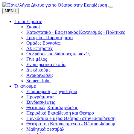
MENU
Ποιοι Είμαστε
Σκοποί
Καταστατικό - Εσωτερικός Κανονισμός - Πολιτικές
Γραφεία - Παραρτήματα
Ομάδες Εργασίας
ΔΣ Επιτροπές
Οι δράσεις σε διάφορες περιοχές
Γίνε μέλος
Ενημερωτικά δελτία
Διεκδικούμε
Ανακοινώσεις
Somers John
Τι κάνουμε
Επιμόρφωση - εργαστήρια
Προγράμματα
Συνδιασκέψεις
Θεατρικές Κατασκηνώσεις
Περιοδικό Εκπαίδευση και Θέατρο
Παγκόσμια Ημέρα Θεάτρου στην Εκπαίδευση
Θέατρο του Καταπιεσμένου - Θέατρο Φόρουμ
Μαθητικά φεστιβάλ