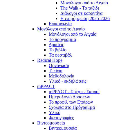
Μονόλογοι από το Αιγαίο
The Walk - Το ταξίδι
Διάλογοι σε καραντίνα
Η επιμόρφωση 2025-2026
Επικοινωνία
Μονόλογοι από το Αιγαίο
Μονόλογοι από το Αιγαίο
Το πρόγραμμα
Δρασεις
Το βιβλίο
Τα φεστιβάλ
Radical Hope
Οργάνωση
Τι είναι
Μεθοδολογία
Υλικό - εκδηλώσεις
mPPACT
mPPACT - Στόχοι - Σκοποί
Ημερολόγιο Δράσεων
Το προφίλ των Εταίρων
Σχολεία στο Πρόγραμμα
Υλικό
Φωτογραφίες
Βιντεομουσεία
Βιντεομουσεία