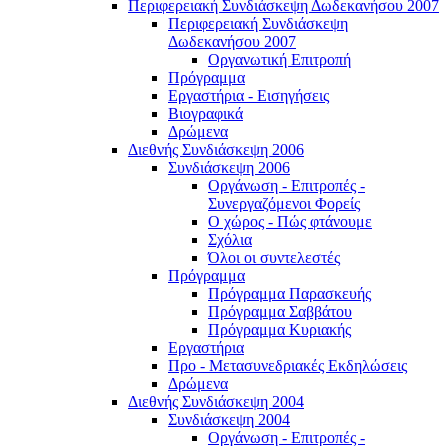
Περιφερειακή Συνδιάσκεψη Δωδεκανήσου 2007
Περιφερειακή Συνδιάσκεψη
Δωδεκανήσου 2007
Οργανωτική Επιτροπή
Πρόγραμμα
Εργαστήρια - Εισηγήσεις
Βιογραφικά
Δρώμενα
Διεθνής Συνδιάσκεψη 2006
Συνδιάσκεψη 2006
Οργάνωση - Επιτροπές -
Συνεργαζόμενοι Φορείς
Ο χώρος - Πώς φτάνουμε
Σχόλια
Όλοι οι συντελεστές
Πρόγραμμα
Πρόγραμμα Παρασκευής
Πρόγραμμα Σαββάτου
Πρόγραμμα Κυριακής
Εργαστήρια
Προ - Μετασυνεδριακές Εκδηλώσεις
Δρώμενα
Διεθνής Συνδιάσκεψη 2004
Συνδιάσκεψη 2004
Οργάνωση - Επιτροπές -