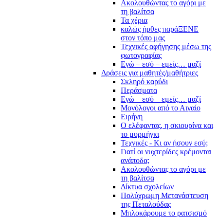
Ακολουθώντας το αγόρι με
τη βαλίτσα
Τα χέρια
καλώς ήρθες παράΞΕΝΕ
στον τόπο μας
Τεχνικές αφήγησης μέσω της
φωτογραφίας
Εγώ – εσύ – εμείς… μαζί
Δράσεις για μαθητές/μαθήτριες
Σκληρό καρύδι
Περάσματα
Εγώ – εσύ – εμείς… μαζί
Μονόλογοι από το Αιγαίο
Ειρήνη
Ο ελέφαντας, η σκιουρίνα και
το μυρμήγκι
Τεχνικές - Κι αν ήσουν εσύ;
Γιατί οι νυχτερίδες κρέμονται
ανάποδα;
Ακολουθώντας το αγόρι με
τη βαλίτσα
Δίκτυα σχολείων
Πολύχρωμη Μετανάστευση
της Πεταλούδας
Μπλοκάρουμε το ρατσισμό