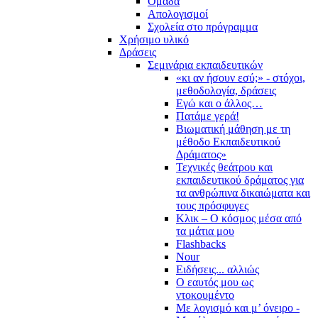
Ομάδα
Απολογισμοί
Σχολεία στο πρόγραμμα
Χρήσιμο υλικό
Δράσεις
Σεμινάρια εκπαιδευτικών
«κι αν ήσουν εσύ;» - στόχοι,
μεθοδολογία, δράσεις
Εγώ και ο άλλος…
Πατάμε γερά!
Βιωματική μάθηση με τη
μέθοδο Εκπαιδευτικού
Δράματος»
Τεχνικές θεάτρου και
εκπαιδευτικού δράματος για
τα ανθρώπινα δικαιώματα και
τους πρόσφυγες
Κλικ – Ο κόσμος μέσα από
τα μάτια μου
Flashbacks
Nour
Ειδήσεις... αλλιώς
Ο εαυτός μου ως
ντοκουμέντο
Με λογισμό και μ’ όνειρο -