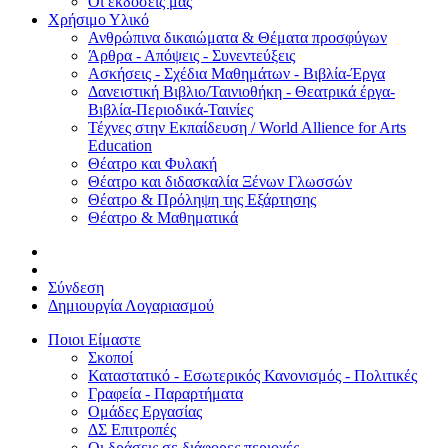
Οι εκδόσεις μας
Χρήσιμο Υλικό
Ανθρώπινα δικαιώματα & Θέματα προσφύγων
Άρθρα - Απόψεις - Συνεντεύξεις
Ασκήσεις - Σχέδια Μαθημάτων - Βιβλία-Έργα
Δανειστική Βιβλιο/Ταινιοθήκη - Θεατρικά έργα-
Βιβλία-Περιοδικά-Ταινίες
Τέχνες στην Εκπαίδευση / World Allience for Arts
Education
Θέατρο και Φυλακή
Θέατρο και διδασκαλία Ξένων Γλωσσών
Θέατρο & Πρόληψη της Εξάρτησης
Θέατρο & Μαθηματικά
Σύνδεση
Δημιουργία Λογαριασμού
Ποιοι Είμαστε
Σκοποί
Καταστατικό - Εσωτερικός Κανονισμός - Πολιτικές
Γραφεία - Παραρτήματα
Ομάδες Εργασίας
ΔΣ Επιτροπές
Οι δράσεις σε διάφορες περιοχές