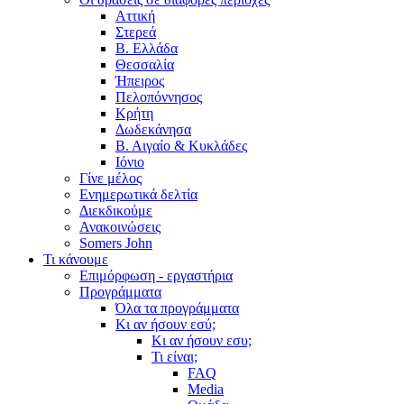
Αττική
Στερεά
Β. Ελλάδα
Θεσσαλία
Ήπειρος
Πελοπόννησος
Κρήτη
Δωδεκάνησα
Β. Αιγαίο & Κυκλάδες
Ιόνιο
Γίνε μέλος
Ενημερωτικά δελτία
Διεκδικούμε
Ανακοινώσεις
Somers John
Τι κάνουμε
Επιμόρφωση - εργαστήρια
Προγράμματα
Όλα τα προγράμματα
Κι αν ήσουν εσύ;
Κι αν ήσουν εσυ;
Τι είναι;
FAQ
Media