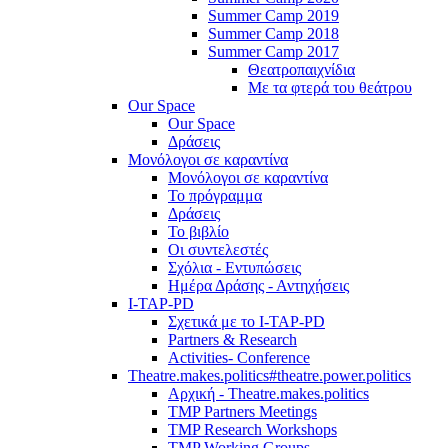
Summer Camp 2019
Summer Camp 2018
Summer Camp 2017
Θεατροπαιχνίδια
Με τα φτερά του θεάτρου
Our Space
Our Space
Δράσεις
Μονόλογοι σε καραντίνα
Μονόλογοι σε καραντίνα
Το πρόγραμμα
Δράσεις
Το βιβλίο
Οι συντελεστές
Σχόλια - Εντυπώσεις
Ημέρα Δράσης - Αντηχήσεις
I-TAP-PD
Σχετικά με το I-TAP-PD
Partners & Research
Activities- Conference
Theatre.makes.politics#theatre.power.politics
Αρχική - Theatre.makes.politics
TMP Partners Meetings
TMP Research Workshops
TMP Working Groups