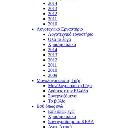
2014
2013
2012
2011
2010
Λογοτεχνικό Εργαστήριο
Λογοτεχνικό εργαστήριο
Όλα τα έργα
Χρήσιμο υλικό
2014
2013
2012
2011
2010
2009
Μονόλογοι από τη Γάζα
Μονόλογοι από τη Γάζα
Δράσεις στην Ελλάδα
Συνεργαζόμενοι
To βιβλίο
Εσύ όπως εγώ
Εσύ όπως εγώ
Χρήσιμο υλικό
Συνεργασία με το ΚΕΔΑ
Ανατ. Αττική