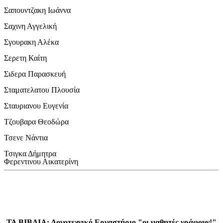
Σαπουντζακη Ιωάννα
Σαχινη Αγγελική
Σγουρακη Αλέκα
Σερετη Καίτη
Σιδερα Παρασκευή
Σταματελατου Πλουσία
Σταυριανου Ευγενία
Τζουβαρα Θεοδώρα
Τσενε Νάντια
Τσιγκα Δήμητρα
Φερεντινου Αικατερίνη
ΤΑ ΒΙΒΛΙΑ: Λογοτεχνικό Εργαστήριο "οι μαθητές γράφουν!"