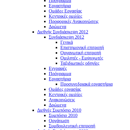
Πρόγραμμα
Εργαστήρια
Ομάδες Εργασίας
Κεντρικές ομιλίες
Προφορικές Ανακοινώσεις
Δρώμενα
Διεθνής Συνδιάσκεψη 2012
Συνδιάσκεψη 2012
Γενικά
Επιστημονική επιτροπή
Οργανωτική επιτροπή
Ομιλητές - Εμψυχωτές
Ταξιδιωτικές οδηγίες
Εγγραφές
Πρόγραμμα
Εργαστήρια
Προσυνεδριακά εργαστήρια
Ομάδες εργασίας
Κεντρικές ομιλίες
Ανακοινώσεις
Δρώμενα
Διεθνές Συμπόσιο 2010
Συμπόσιο 2010
Οργάνωση
Συμβουλευτική επιτροπή