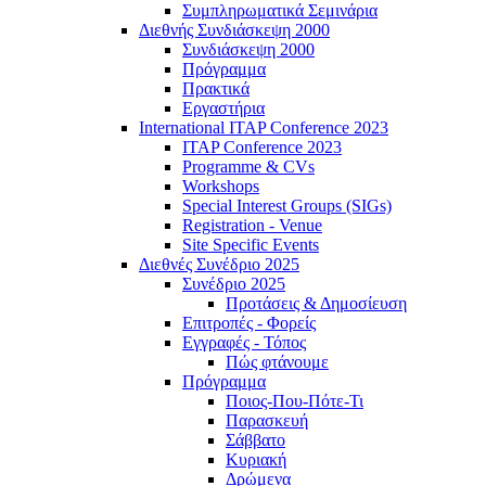
Συμπληρωματικά Σεμινάρια
Διεθνής Συνδιάσκεψη 2000
Συνδιάσκεψη 2000
Πρόγραμμα
Πρακτικά
Εργαστήρια
International ITAP Conference 2023
ITAP Conference 2023
Programme & CVs
Workshops
Special Interest Groups (SIGs)
Registration - Venue
Site Specific Events
Διεθνές Συνέδριο 2025
Συνέδριο 2025
Προτάσεις & Δημοσίευση
Επιτροπές - Φορείς
Εγγραφές - Τόπος
Πώς φτάνουμε
Πρόγραμμα
Ποιος-Που-Πότε-Τι
Παρασκευή
Σάββατο
Κυριακή
Δρώμενα