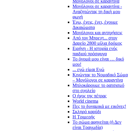
Μονόλογοι σε καραντίνα
Μονόλογοι σε καραντίνα -
Αναζητώντας τη δική μου
φωνή
Έχω, έχεις, έχει, έχουμε
Δικαιώματα
Μονόλογοι και αντηχήσεις
Από τον Μπρεχτ... στον
Δαρείο 2800 μίλια δρόμος
Ειρήνη - Η ιστορία ενός
παιδιού πρόσφυγα
Το όνομά μου είναι … δικό
μου!
... εγώ είμαι Εγώ
Κινώντας το Νομαδικό Σώμα
– Μονόλογοι σε καραντίνα
Μπλοκάρουμε το ρατσισμό
στο σχολείο
Ο ήχος της πέτρας
World cinema
Πες το δυναμικά με εικόνες!
Σκληρό καρύδι
Η Τριμερής
Το σώμα αφηγείται (ή Δεν
είναι Τραγωδία)