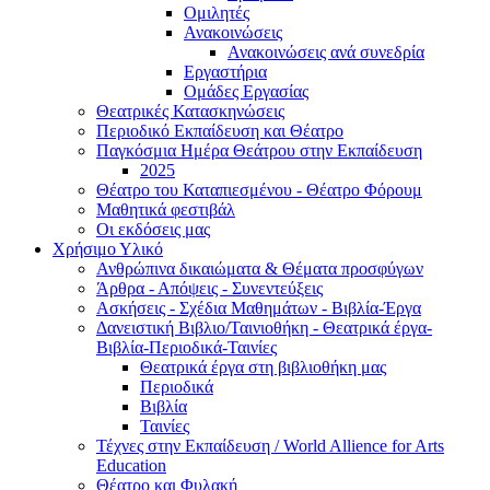
Ομιλητές
Ανακοινώσεις
Ανακοινώσεις ανά συνεδρία
Εργαστήρια
Ομάδες Εργασίας
Θεατρικές Κατασκηνώσεις
Περιοδικό Εκπαίδευση και Θέατρο
Παγκόσμια Ημέρα Θεάτρου στην Εκπαίδευση
2025
Θέατρο του Καταπιεσμένου - Θέατρο Φόρουμ
Μαθητικά φεστιβάλ
Οι εκδόσεις μας
Χρήσιμο Υλικό
Ανθρώπινα δικαιώματα & Θέματα προσφύγων
Άρθρα - Απόψεις - Συνεντεύξεις
Ασκήσεις - Σχέδια Μαθημάτων - Βιβλία-Έργα
Δανειστική Βιβλιο/Ταινιοθήκη - Θεατρικά έργα-
Βιβλία-Περιοδικά-Ταινίες
Θεατρικά έργα στη βιβλιοθήκη μας
Περιοδικά
Βιβλία
Ταινίες
Τέχνες στην Εκπαίδευση / World Allience for Arts
Education
Θέατρο και Φυλακή