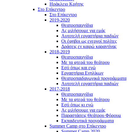
Ηράκλειο Κρήτης
Στο Επίκεντρο
Στο Επίκεντρο
2019-2020
Θεατροπαιχνίδια
Ας μιλήσουμε για εμάς
Αυτοτελή εργαστήρια παιδιών
Οι έφηβοι ως ενεργοί πολίτες
Δράσεις εν καιρώ καραντίνας
2018-2019
Θεατροπαιχνίδια
Με τα φτερά του θεάτρου
Εσύ όπως και εγώ
Εργαστήρια Ενηλίκων
Θεατροπαιδαγωγικά προγράμματα
Αυτοτελή εργαστήρια παιδιών
2017-2018
Θεατροπαιχνίδια
Με τα φτερά του θεάτρου
Εσύ όπως κι εγώ
Ας μιλήσουμε για εμάς
Παραστάσεις Θεάτρου Φόρουμ
Εκπαιδευτικά προγράμματα
Summer Camp στο Επίκεντρο
Summer Camp 2020