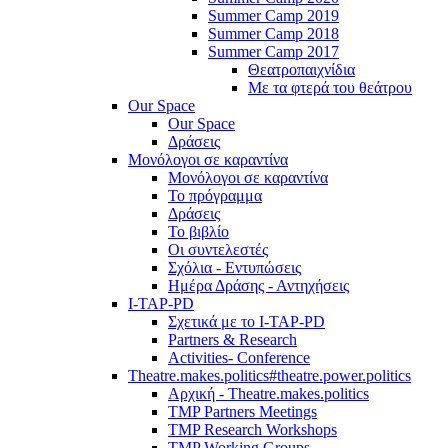
Summer Camp 2019
Summer Camp 2018
Summer Camp 2017
Θεατροπαιχνίδια
Με τα φτερά του θεάτρου
Our Space
Our Space
Δράσεις
Μονόλογοι σε καραντίνα
Μονόλογοι σε καραντίνα
Το πρόγραμμα
Δράσεις
Το βιβλίο
Οι συντελεστές
Σχόλια - Εντυπώσεις
Ημέρα Δράσης - Αντηχήσεις
I-TAP-PD
Σχετικά με το I-TAP-PD
Partners & Research
Activities- Conference
Theatre.makes.politics#theatre.power.politics
Αρχική - Theatre.makes.politics
TMP Partners Meetings
TMP Research Workshops
TMP Working Groups