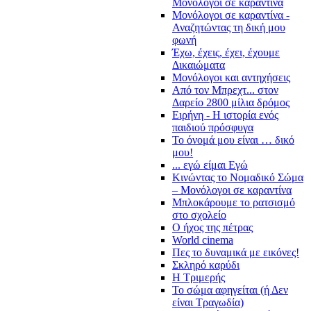
Μονόλογοι σε καραντίνα
Μονόλογοι σε καραντίνα -
Αναζητώντας τη δική μου
φωνή
Έχω, έχεις, έχει, έχουμε
Δικαιώματα
Μονόλογοι και αντηχήσεις
Από τον Μπρεχτ... στον
Δαρείο 2800 μίλια δρόμος
Ειρήνη - Η ιστορία ενός
παιδιού πρόσφυγα
Το όνομά μου είναι … δικό
μου!
... εγώ είμαι Εγώ
Κινώντας το Νομαδικό Σώμα
– Μονόλογοι σε καραντίνα
Μπλοκάρουμε το ρατσισμό
στο σχολείο
Ο ήχος της πέτρας
World cinema
Πες το δυναμικά με εικόνες!
Σκληρό καρύδι
Η Τριμερής
Το σώμα αφηγείται (ή Δεν
είναι Τραγωδία)