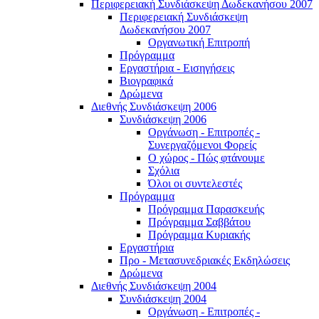
Περιφερειακή Συνδιάσκεψη Δωδεκανήσου 2007
Περιφερειακή Συνδιάσκεψη
Δωδεκανήσου 2007
Οργανωτική Επιτροπή
Πρόγραμμα
Εργαστήρια - Εισηγήσεις
Βιογραφικά
Δρώμενα
Διεθνής Συνδιάσκεψη 2006
Συνδιάσκεψη 2006
Οργάνωση - Επιτροπές -
Συνεργαζόμενοι Φορείς
Ο χώρος - Πώς φτάνουμε
Σχόλια
Όλοι οι συντελεστές
Πρόγραμμα
Πρόγραμμα Παρασκευής
Πρόγραμμα Σαββάτου
Πρόγραμμα Κυριακής
Εργαστήρια
Προ - Μετασυνεδριακές Εκδηλώσεις
Δρώμενα
Διεθνής Συνδιάσκεψη 2004
Συνδιάσκεψη 2004
Οργάνωση - Επιτροπές -