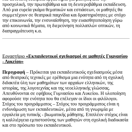
προσχολική, την πρωτοβάθμια και τη δευτεροβάθμια εκπαίδευση.
Από μια ευρεία γκάμα θεματικών και εστιάσεων, οι μαθητές θα
συμμετέχουν σε θεατρικά παιχνίδια και δραστηριότητες με στόχο
την επικοινωνία, την ενσυναίσθηση, την ευαισθητοποίηση γύρω
από κοινωνικά θέματα, τη διερεύνηση πολλαπλών οπτικών, τη
διαπραγμάτευση κ.α.
Εργαστήριο
«Εκπαιδευτικοί σχεδιασμοί σε μαθητές Γυμνασίου
- Λυκείου»
Περιγραφή
– Πρόκειται για εκπαιδευτικούς σχεδιασμούς μέσα
από θεατρικές τεχνικές με ερέθισμα μια ενότητα από τη σχολική
διδακτέα ύλη των μαθημάτων των αρχαίων ελληνικών, της
ιστορίας, της λογοτεχνίας και της νεοελληνικής γλώσσας.
Απευθύνονται σε εφήβους Γυμνασίου και Λυκείου. Η υλοποίηση
αφορούσε την ενότητα που θα επέλεγαν οι ίδιοι οι φιλόλογοι.
Στόχος του προγράμματος – Στόχος του προγράμματος είναι η
ενδυνάμωση των εκπαιδευτικών, μέσα από τη γνωριμία με
εργαλεία μη τυπικής - βιωματικής μάθησης. Επιπλέον στόχος είναι
η καλλιέργεια εμπιστοσύνης των μαθητών στη σχολική διαδικασία
και στο πρόσωπο του εκπαιδευτικού.