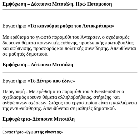
Εμψύχωση – Δέσποινα Μιτσιάλη, Ηρώ Ποταμούση
Εργαστήριο
«Τα καινούρια ρούχα του Αυτοκράτορα»
Με ερέθισμα το γνωστό παραμύθι του Άντερσεν, ο σχεδιασμός
διερευνά θέματα κοινωνικής ευθύνης, προσωπικής πρωτοβουλίας
και αφύπνισης, προσφοράς και πολιτικής συνείδησης. Απευθύνεται
σε μαθητές δημοτικού.
Εμψύχωση – Δέσποινα Μιτσιάλη
Εργαστήριο
«Το Δέντρο που έδινε»
Περιγραφή - Με ερέθισμα το παραμύθι του SilversteinSher ο
σχεδιασμός ερευνά θέματα αλληλοβοήθειας, στήριξης και
ανθρώπινων σχέσεων. Στόχος του εργαστηρίου είναι η καλλιέργεια
της ενσυναίσθησης. Απευθύνεται σε μαθητές δημοτικού.
Εμψυχώτρια- Δέσποινα Μιτσιάλη
Εργαστήριο
«Εγωιστής γίγαντας»