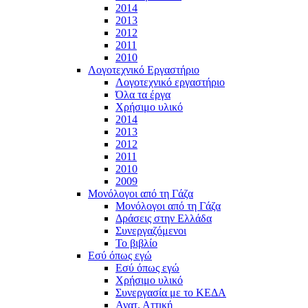
2014
2013
2012
2011
2010
Λογοτεχνικό Εργαστήριο
Λογοτεχνικό εργαστήριο
Όλα τα έργα
Χρήσιμο υλικό
2014
2013
2012
2011
2010
2009
Μονόλογοι από τη Γάζα
Μονόλογοι από τη Γάζα
Δράσεις στην Ελλάδα
Συνεργαζόμενοι
To βιβλίο
Εσύ όπως εγώ
Εσύ όπως εγώ
Χρήσιμο υλικό
Συνεργασία με το ΚΕΔΑ
Ανατ. Αττική