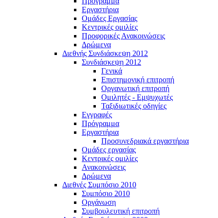
Πρόγραμμα
Εργαστήρια
Ομάδες Εργασίας
Κεντρικές ομιλίες
Προφορικές Ανακοινώσεις
Δρώμενα
Διεθνής Συνδιάσκεψη 2012
Συνδιάσκεψη 2012
Γενικά
Επιστημονική επιτροπή
Οργανωτική επιτροπή
Ομιλητές - Εμψυχωτές
Ταξιδιωτικές οδηγίες
Εγγραφές
Πρόγραμμα
Εργαστήρια
Προσυνεδριακά εργαστήρια
Ομάδες εργασίας
Κεντρικές ομιλίες
Ανακοινώσεις
Δρώμενα
Διεθνές Συμπόσιο 2010
Συμπόσιο 2010
Οργάνωση
Συμβουλευτική επιτροπή