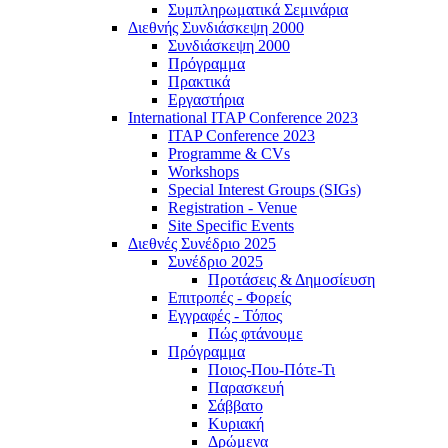
Συμπληρωματικά Σεμινάρια
Διεθνής Συνδιάσκεψη 2000
Συνδιάσκεψη 2000
Πρόγραμμα
Πρακτικά
Εργαστήρια
International ITAP Conference 2023
ITAP Conference 2023
Programme & CVs
Workshops
Special Interest Groups (SIGs)
Registration - Venue
Site Specific Events
Διεθνές Συνέδριο 2025
Συνέδριο 2025
Προτάσεις & Δημοσίευση
Επιτροπές - Φορείς
Εγγραφές - Τόπος
Πώς φτάνουμε
Πρόγραμμα
Ποιος-Που-Πότε-Τι
Παρασκευή
Σάββατο
Κυριακή
Δρώμενα