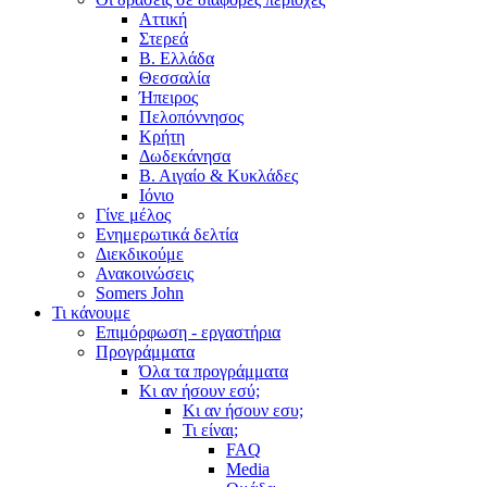
Αττική
Στερεά
Β. Ελλάδα
Θεσσαλία
Ήπειρος
Πελοπόννησος
Κρήτη
Δωδεκάνησα
Β. Αιγαίο & Κυκλάδες
Ιόνιο
Γίνε μέλος
Ενημερωτικά δελτία
Διεκδικούμε
Ανακοινώσεις
Somers John
Τι κάνουμε
Επιμόρφωση - εργαστήρια
Προγράμματα
Όλα τα προγράμματα
Κι αν ήσουν εσύ;
Κι αν ήσουν εσυ;
Τι είναι;
FAQ
Media