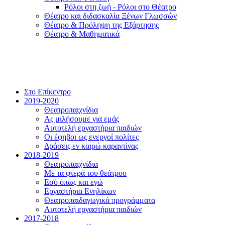
Ρόλοι στη ζωή - Ρόλοι στο Θέατρο
Θέατρο και διδασκαλία Ξένων Γλωσσών
Θέατρο & Πρόληψη της Εξάρτησης
Θέατρο & Μαθηματικά
Στο Επίκεντρο
2019-2020
Θεατροπαιχνίδια
Ας μιλήσουμε για εμάς
Αυτοτελή εργαστήρια παιδιών
Οι έφηβοι ως ενεργοί πολίτες
Δράσεις εν καιρώ καραντίνας
2018-2019
Θεατροπαιχνίδια
Με τα φτερά του θεάτρου
Εσύ όπως και εγώ
Εργαστήρια Ενηλίκων
Θεατροπαιδαγωγικά προγράμματα
Αυτοτελή εργαστήρια παιδιών
2017-2018