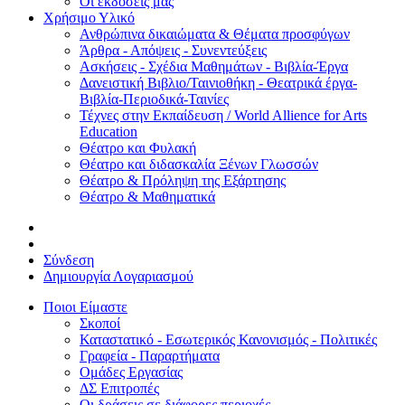
Οι εκδόσεις μας
Χρήσιμο Υλικό
Ανθρώπινα δικαιώματα & Θέματα προσφύγων
Άρθρα - Απόψεις - Συνεντεύξεις
Ασκήσεις - Σχέδια Μαθημάτων - Βιβλία-Έργα
Δανειστική Βιβλιο/Ταινιοθήκη - Θεατρικά έργα-
Βιβλία-Περιοδικά-Ταινίες
Τέχνες στην Εκπαίδευση / World Allience for Arts
Education
Θέατρο και Φυλακή
Θέατρο και διδασκαλία Ξένων Γλωσσών
Θέατρο & Πρόληψη της Εξάρτησης
Θέατρο & Μαθηματικά
Σύνδεση
Δημιουργία Λογαριασμού
Ποιοι Είμαστε
Σκοποί
Καταστατικό - Εσωτερικός Κανονισμός - Πολιτικές
Γραφεία - Παραρτήματα
Ομάδες Εργασίας
ΔΣ Επιτροπές
Οι δράσεις σε διάφορες περιοχές