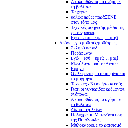
Ακολουθώντας το αγόρι με
τη βαλίτσα
Τα χέρια
καλώς ήρθες παράΞΕΝΕ
στον τόπο μας
Τεχνικές αφήγησης μέσω της
φωτογραφίας
Εγώ – εσύ – εμείς… μαζί
Δράσεις για μαθητές/μαθήτριες
Σκληρό καρύδι
Περάσματα
Εγώ – εσύ – εμείς… μαζί
Μονόλογοι από το Αιγαίο
Ειρήνη
Ο ελέφαντας, η σκιουρίνα και
το μυρμήγκι
Τεχνικές - Κι αν ήσουν εσύ;
Γιατί οι νυχτερίδες κρέμονται
ανάποδα;
Ακολουθώντας το αγόρι με
τη βαλίτσα
Δίκτυα σχολείων
Πολύχρωμη Μετανάστευση
της Πεταλούδας
Μπλοκάρουμε το ρατσισμό