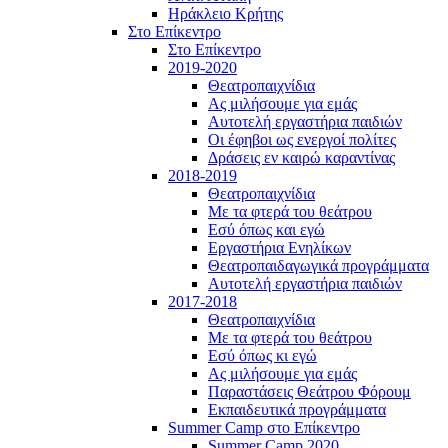
Ηράκλειο Κρήτης
Στο Επίκεντρο
Στο Επίκεντρο
2019-2020
Θεατροπαιχνίδια
Ας μιλήσουμε για εμάς
Αυτοτελή εργαστήρια παιδιών
Οι έφηβοι ως ενεργοί πολίτες
Δράσεις εν καιρώ καραντίνας
2018-2019
Θεατροπαιχνίδια
Με τα φτερά του θεάτρου
Εσύ όπως και εγώ
Εργαστήρια Ενηλίκων
Θεατροπαιδαγωγικά προγράμματα
Αυτοτελή εργαστήρια παιδιών
2017-2018
Θεατροπαιχνίδια
Με τα φτερά του θεάτρου
Εσύ όπως κι εγώ
Ας μιλήσουμε για εμάς
Παραστάσεις Θεάτρου Φόρουμ
Εκπαιδευτικά προγράμματα
Summer Camp στο Επίκεντρο
Summer Camp 2020