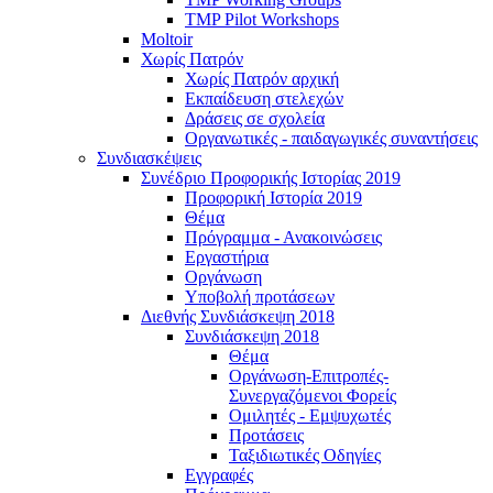
TMP Pilot Workshops
Moltoir
Χωρίς Πατρόν
Χωρίς Πατρόν αρχική
Εκπαίδευση στελεχών
Δράσεις σε σχολεία
Οργανωτικές - παιδαγωγικές συναντήσεις
Συνδιασκέψεις
Συνέδριο Προφορικής Ιστορίας 2019
Προφορική Ιστορία 2019
Θέμα
Πρόγραμμα - Ανακοινώσεις
Εργαστήρια
Οργάνωση
Υποβολή προτάσεων
Διεθνής Συνδιάσκεψη 2018
Συνδιάσκεψη 2018
Θέμα
Οργάνωση-Επιτροπές-
Συνεργαζόμενοι Φορείς
Ομιλητές - Εμψυχωτές
Προτάσεις
Ταξιδιωτικές Οδηγίες
Εγγραφές