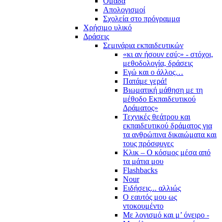
Ομάδα
Απολογισμοί
Σχολεία στο πρόγραμμα
Χρήσιμο υλικό
Δράσεις
Σεμινάρια εκπαιδευτικών
«κι αν ήσουν εσύ;» - στόχοι,
μεθοδολογία, δράσεις
Εγώ και ο άλλος…
Πατάμε γερά!
Βιωματική μάθηση με τη
μέθοδο Εκπαιδευτικού
Δράματος»
Τεχνικές θεάτρου και
εκπαιδευτικού δράματος για
τα ανθρώπινα δικαιώματα και
τους πρόσφυγες
Κλικ – Ο κόσμος μέσα από
τα μάτια μου
Flashbacks
Nour
Ειδήσεις... αλλιώς
Ο εαυτός μου ως
ντοκουμέντο
Με λογισμό και μ’ όνειρο -