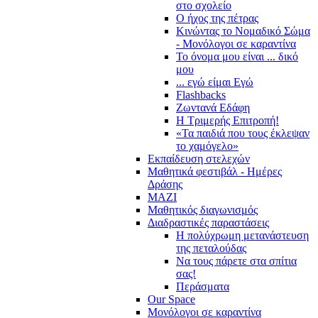
στο σχολείο
Ο ήχος της πέτρας
Κινώντας το Νομαδικό Σώμα
- Μονόλογοι σε καραντίνα
Το όνομα μου είναι ... δικό
μου
... εγώ είμαι Εγώ
Flashbacks
Ζωντανά Εδάφη
Η Τριμερής Επιτροπή!
«Τα παιδιά που τους έκλεψαν
το χαμόγελο»
Εκπαίδευση στελεχών
Μαθητικά φεστιβάλ - Ημέρες
Δράσης
ΜΑΖΙ
Μαθητικός διαγωνισμός
Διαδραστικές παραστάσεις
Η πολύχρωμη μετανάστευση
της πεταλούδας
Να τους πάρετε στα σπίτια
σας!
Περάσματα
Our Space
Μονόλογοι σε καραντίνα