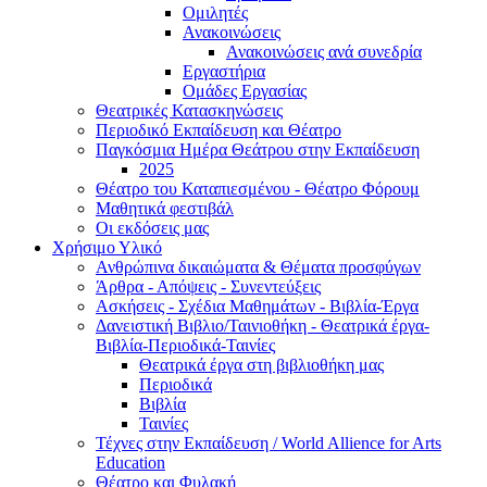
Ομιλητές
Ανακοινώσεις
Ανακοινώσεις ανά συνεδρία
Εργαστήρια
Ομάδες Εργασίας
Θεατρικές Κατασκηνώσεις
Περιοδικό Εκπαίδευση και Θέατρο
Παγκόσμια Ημέρα Θεάτρου στην Εκπαίδευση
2025
Θέατρο του Καταπιεσμένου - Θέατρο Φόρουμ
Μαθητικά φεστιβάλ
Οι εκδόσεις μας
Χρήσιμο Υλικό
Ανθρώπινα δικαιώματα & Θέματα προσφύγων
Άρθρα - Απόψεις - Συνεντεύξεις
Ασκήσεις - Σχέδια Μαθημάτων - Βιβλία-Έργα
Δανειστική Βιβλιο/Ταινιοθήκη - Θεατρικά έργα-
Βιβλία-Περιοδικά-Ταινίες
Θεατρικά έργα στη βιβλιοθήκη μας
Περιοδικά
Βιβλία
Ταινίες
Τέχνες στην Εκπαίδευση / World Allience for Arts
Education
Θέατρο και Φυλακή