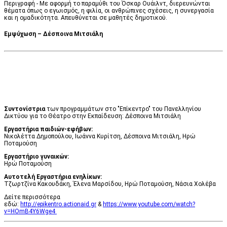
Περιγραφή - Με αφορμή το παραμύθι του Όσκαρ Ουάιλντ, διερευνώνται
θέματα όπως ο εγωισμός, η φιλία, οι ανθρώπινες σχέσεις, η συνεργασία
και η ομαδικότητα. Απευθύνεται σε μαθητές δημοτικού.
Εμψύχωση – Δέσποινα Μιτσιάλη
Συντονίστρια
των προγραμμάτων στο "Επίκεντρο" του Πανελληνίου
Δικτύου για το Θέατρο στην Εκπαίδευση​: Δέσποινα Μιτσιάλη
​Εργαστήρια παιδιών-εφήβων:
​Νικολέττα Δημοπούλου, Ιωάννα Κυρίτση, Δέσποινα Μιτσιάλη, Ηρώ
Ποταμούση
Εργαστήριο γυναικών:
Ηρώ Ποταμούση
Αυτοτελή Εργαστήρια ενηλίκων:
Τζωρτζίνα Κακουδάκη, Έλενα Μαρσίδου, Ηρώ Ποταμούση, Νάσια Χολέβα
Δείτε περισσότερα
εδώ:
http://epikentro.actionaid.gr
&
https://www.youtube.com/watch?
v=HOmB4Y6Wge4