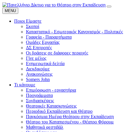
MENU
Ποιοι Είμαστε
Σκοποί
Καταστατικό - Εσωτερικός Κανονισμός - Πολιτικές
Γραφεία - Παραρτήματα
Ομάδες Εργασίας
ΔΣ Επιτροπές
Οι δράσεις σε διάφορες περιοχές
Γίνε μέλος
Ενημερωτικά δελτία
Διεκδικούμε
Ανακοινώσεις
Somers John
Τι κάνουμε
Επιμόρφωση - εργαστήρια
Προγράμματα
Συνδιασκέψεις
Θεατρικές Κατασκηνώσεις
Περιοδικό Εκπαίδευση και Θέατρο
Παγκόσμια Ημέρα Θεάτρου στην Εκπαίδευση
Θέατρο του Καταπιεσμένου - Θέατρο Φόρουμ
Μαθητικά φεστιβάλ