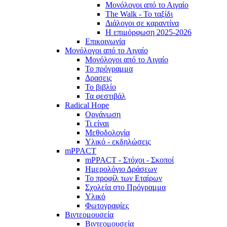
Μονόλογοι από το Αιγαίο
The Walk - Το ταξίδι
Διάλογοι σε καραντίνα
Η επιμόρφωση 2025-2026
Επικοινωνία
Μονόλογοι από το Αιγαίο
Μονόλογοι από το Αιγαίο
Το πρόγραμμα
Δρασεις
Το βιβλίο
Τα φεστιβάλ
Radical Hope
Οργάνωση
Τι είναι
Μεθοδολογία
Υλικό - εκδηλώσεις
mPPACT
mPPACT - Στόχοι - Σκοποί
Ημερολόγιο Δράσεων
Το προφίλ των Εταίρων
Σχολεία στο Πρόγραμμα
Υλικό
Φωτογραφίες
Βιντεομουσεία
Βιντεομουσεία