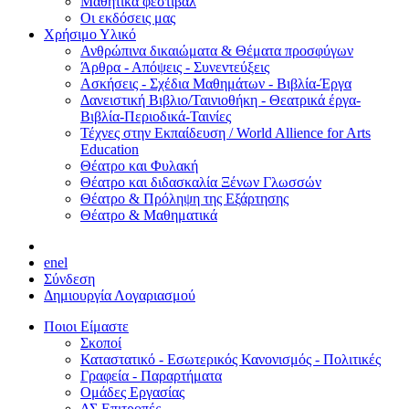
Μαθητικά φεστιβάλ
Οι εκδόσεις μας
Χρήσιμο Υλικό
Ανθρώπινα δικαιώματα & Θέματα προσφύγων
Άρθρα - Απόψεις - Συνεντεύξεις
Ασκήσεις - Σχέδια Μαθημάτων - Βιβλία-Έργα
Δανειστική Βιβλιο/Ταινιοθήκη - Θεατρικά έργα-
Βιβλία-Περιοδικά-Ταινίες
Τέχνες στην Εκπαίδευση / World Allience for Arts
Education
Θέατρο και Φυλακή
Θέατρο και διδασκαλία Ξένων Γλωσσών
Θέατρο & Πρόληψη της Εξάρτησης
Θέατρο & Μαθηματικά
en
el
Σύνδεση
Δημιουργία Λογαριασμού
Ποιοι Είμαστε
Σκοποί
Καταστατικό - Εσωτερικός Κανονισμός - Πολιτικές
Γραφεία - Παραρτήματα
Ομάδες Εργασίας
ΔΣ Επιτροπές