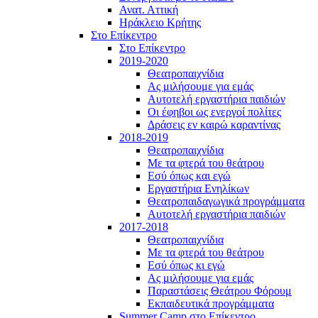
Ανατ. Αττική
Ηράκλειο Κρήτης
Στο Επίκεντρο
Στο Επίκεντρο
2019-2020
Θεατροπαιχνίδια
Ας μιλήσουμε για εμάς
Αυτοτελή εργαστήρια παιδιών
Οι έφηβοι ως ενεργοί πολίτες
Δράσεις εν καιρώ καραντίνας
2018-2019
Θεατροπαιχνίδια
Με τα φτερά του θεάτρου
Εσύ όπως και εγώ
Εργαστήρια Ενηλίκων
Θεατροπαιδαγωγικά προγράμματα
Αυτοτελή εργαστήρια παιδιών
2017-2018
Θεατροπαιχνίδια
Με τα φτερά του θεάτρου
Εσύ όπως κι εγώ
Ας μιλήσουμε για εμάς
Παραστάσεις Θεάτρου Φόρουμ
Εκπαιδευτικά προγράμματα
Summer Camp στο Επίκεντρο