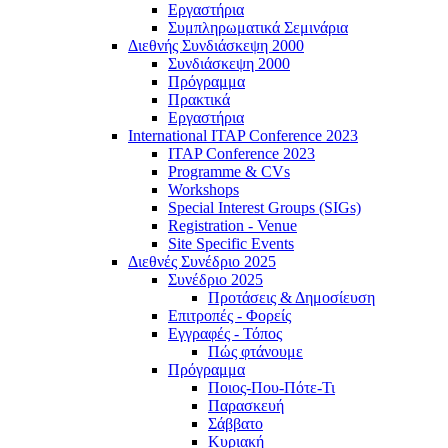
Εργαστήρια
Συμπληρωματικά Σεμινάρια
Διεθνής Συνδιάσκεψη 2000
Συνδιάσκεψη 2000
Πρόγραμμα
Πρακτικά
Εργαστήρια
International ITAP Conference 2023
ITAP Conference 2023
Programme & CVs
Workshops
Special Interest Groups (SIGs)
Registration - Venue
Site Specific Events
Διεθνές Συνέδριο 2025
Συνέδριο 2025
Προτάσεις & Δημοσίευση
Επιτροπές - Φορείς
Εγγραφές - Τόπος
Πώς φτάνουμε
Πρόγραμμα
Ποιος-Που-Πότε-Τι
Παρασκευή
Σάββατο
Κυριακή