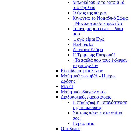
Μπλοκάρουμε το ρατσισμό
στο σχολείο
Ο ήχος της πέτρας
Κινώντας το Νομαδικό Σώμα
- Μονόλογοι σε καραντίνα
Το όνομα μου είναι ... δικό
μου
... εγώ είμαι Εγώ
Flashbacks
Ζωντανά Εδάφη
Η Τριμερής Επιτροπή!
«Τα παιδιά που τους έκλεψαν
το χαμόγελο»
Εκπαίδευση στελεχών
Μαθητικά φεστιβάλ - Ημέρες
Δράσης
ΜΑΖΙ
Μαθητικός διαγωνισμός
Διαδραστικές παραστάσεις
Η πολύχρωμη μετανάστευση
της πεταλούδας
Να τους πάρετε στα σπίτια
σας!
Περάσματα
Our Space