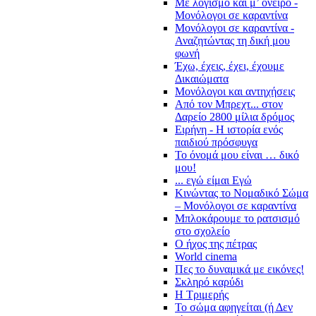
Με λογισμό και μ’ όνειρο -
Μονόλογοι σε καραντίνα
Μονόλογοι σε καραντίνα -
Αναζητώντας τη δική μου
φωνή
Έχω, έχεις, έχει, έχουμε
Δικαιώματα
Μονόλογοι και αντηχήσεις
Από τον Μπρεχτ... στον
Δαρείο 2800 μίλια δρόμος
Ειρήνη - Η ιστορία ενός
παιδιού πρόσφυγα
Το όνομά μου είναι … δικό
μου!
... εγώ είμαι Εγώ
Κινώντας το Νομαδικό Σώμα
– Μονόλογοι σε καραντίνα
Μπλοκάρουμε το ρατσισμό
στο σχολείο
Ο ήχος της πέτρας
World cinema
Πες το δυναμικά με εικόνες!
Σκληρό καρύδι
Η Τριμερής
Το σώμα αφηγείται (ή Δεν