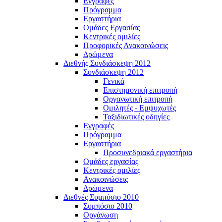
Εγγραφές
Πρόγραμμα
Εργαστήρια
Ομάδες Εργασίας
Κεντρικές ομιλίες
Προφορικές Ανακοινώσεις
Δρώμενα
Διεθνής Συνδιάσκεψη 2012
Συνδιάσκεψη 2012
Γενικά
Επιστημονική επιτροπή
Οργανωτική επιτροπή
Ομιλητές - Εμψυχωτές
Ταξιδιωτικές οδηγίες
Εγγραφές
Πρόγραμμα
Εργαστήρια
Προσυνεδριακά εργαστήρια
Ομάδες εργασίας
Κεντρικές ομιλίες
Ανακοινώσεις
Δρώμενα
Διεθνές Συμπόσιο 2010
Συμπόσιο 2010
Οργάνωση