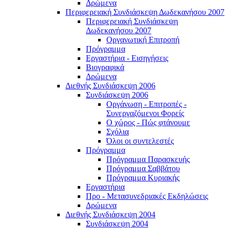
Δρώμενα
Περιφερειακή Συνδιάσκεψη Δωδεκανήσου 2007
Περιφερειακή Συνδιάσκεψη
Δωδεκανήσου 2007
Οργανωτική Επιτροπή
Πρόγραμμα
Εργαστήρια - Εισηγήσεις
Βιογραφικά
Δρώμενα
Διεθνής Συνδιάσκεψη 2006
Συνδιάσκεψη 2006
Οργάνωση - Επιτροπές -
Συνεργαζόμενοι Φορείς
Ο χώρος - Πώς φτάνουμε
Σχόλια
Όλοι οι συντελεστές
Πρόγραμμα
Πρόγραμμα Παρασκευής
Πρόγραμμα Σαββάτου
Πρόγραμμα Κυριακής
Εργαστήρια
Προ - Μετασυνεδριακές Εκδηλώσεις
Δρώμενα
Διεθνής Συνδιάσκεψη 2004
Συνδιάσκεψη 2004