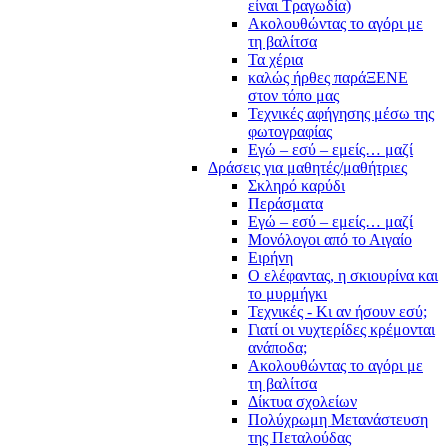
είναι Τραγωδία)
Ακολουθώντας το αγόρι με
τη βαλίτσα
Τα χέρια
καλώς ήρθες παράΞΕΝΕ
στον τόπο μας
Τεχνικές αφήγησης μέσω της
φωτογραφίας
Εγώ – εσύ – εμείς… μαζί
Δράσεις για μαθητές/μαθήτριες
Σκληρό καρύδι
Περάσματα
Εγώ – εσύ – εμείς… μαζί
Μονόλογοι από το Αιγαίο
Ειρήνη
Ο ελέφαντας, η σκιουρίνα και
το μυρμήγκι
Τεχνικές - Κι αν ήσουν εσύ;
Γιατί οι νυχτερίδες κρέμονται
ανάποδα;
Ακολουθώντας το αγόρι με
τη βαλίτσα
Δίκτυα σχολείων
Πολύχρωμη Μετανάστευση
της Πεταλούδας