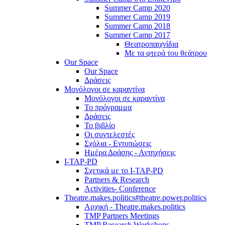
Summer Camp 2020
Summer Camp 2019
Summer Camp 2018
Summer Camp 2017
Θεατροπαιχνίδια
Με τα φτερά του θεάτρου
Our Space
Our Space
Δράσεις
Μονόλογοι σε καραντίνα
Μονόλογοι σε καραντίνα
Το πρόγραμμα
Δράσεις
Το βιβλίο
Οι συντελεστές
Σχόλια - Εντυπώσεις
Ημέρα Δράσης - Αντηχήσεις
I-TAP-PD
Σχετικά με το I-TAP-PD
Partners & Research
Activities- Conference
Theatre.makes.politics#theatre.power.politics
Αρχική - Theatre.makes.politics
TMP Partners Meetings
TMP Research Workshops