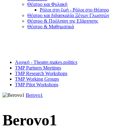
Θέατρο και Φυλακή
Ρόλοι στη ζωή - Ρόλοι στο Θέατρο
Θέατρο και διδασκαλία Ξένων Γλωσσών
Θέατρο & Πρόληψη της Εξάρτησης
Θέατρο & Μαθηματικά
Αρχική - Theatre.makes.politics
TMP Partners Meetings
TMP Research Workshops
TMP Working Groups
TMP Pilot Workshops
Berovo1
Berovo1