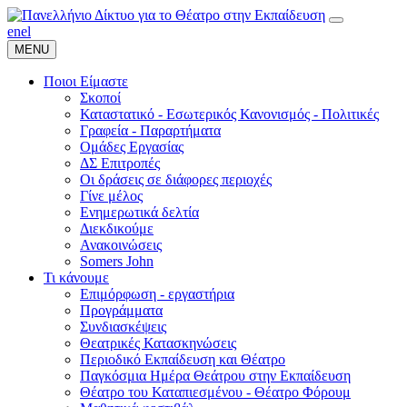
en
el
MENU
Ποιοι Είμαστε
Σκοποί
Καταστατικό - Εσωτερικός Κανονισμός - Πολιτικές
Γραφεία - Παραρτήματα
Ομάδες Εργασίας
ΔΣ Επιτροπές
Οι δράσεις σε διάφορες περιοχές
Γίνε μέλος
Ενημερωτικά δελτία
Διεκδικούμε
Ανακοινώσεις
Somers John
Τι κάνουμε
Επιμόρφωση - εργαστήρια
Προγράμματα
Συνδιασκέψεις
Θεατρικές Κατασκηνώσεις
Περιοδικό Εκπαίδευση και Θέατρο
Παγκόσμια Ημέρα Θεάτρου στην Εκπαίδευση
Θέατρο του Καταπιεσμένου - Θέατρο Φόρουμ