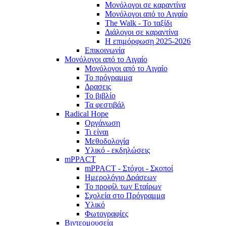
Μονόλογοι σε καραντίνα
Μονόλογοι από το Αιγαίο
The Walk - Το ταξίδι
Διάλογοι σε καραντίνα
Η επιμόρφωση 2025-2026
Επικοινωνία
Μονόλογοι από το Αιγαίο
Μονόλογοι από το Αιγαίο
Το πρόγραμμα
Δρασεις
Το βιβλίο
Τα φεστιβάλ
Radical Hope
Οργάνωση
Τι είναι
Μεθοδολογία
Υλικό - εκδηλώσεις
mPPACT
mPPACT - Στόχοι - Σκοποί
Ημερολόγιο Δράσεων
Το προφίλ των Εταίρων
Σχολεία στο Πρόγραμμα
Υλικό
Φωτογραφίες
Βιντεομουσεία