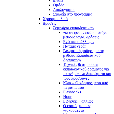
Media
Ομάδα
Απολογισμοί
Σχολεία στο πρόγραμμα
Χρήσιμο υλικό
Δράσεις
Σεμινάρια εκπαιδευτικών
«κι αν ήσουν εσύ;» - στόχοι,
μεθοδολογία, δράσεις
Εγώ και ο άλλος…
Πατάμε γερά!
Βιωματική μάθηση με τη
μέθοδο Εκπαιδευτικού
Δράματος»
Τεχνικές θεάτρου και
εκπαιδευτικού δράματος για
τα ανθρώπινα δικαιώματα και
τους πρόσφυγες
Κλικ – Ο κόσμος μέσα από
τα μάτια μου
Flashbacks
Nour
Ειδήσεις... αλλιώς
Ο εαυτός μου ως
ντοκουμέντο