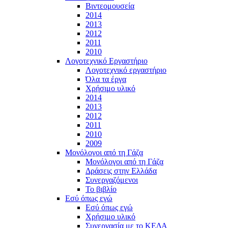
Βιντεομουσεία
2014
2013
2012
2011
2010
Λογοτεχνικό Εργαστήριο
Λογοτεχνικό εργαστήριο
Όλα τα έργα
Χρήσιμο υλικό
2014
2013
2012
2011
2010
2009
Μονόλογοι από τη Γάζα
Μονόλογοι από τη Γάζα
Δράσεις στην Ελλάδα
Συνεργαζόμενοι
To βιβλίο
Εσύ όπως εγώ
Εσύ όπως εγώ
Χρήσιμο υλικό
Συνεργασία με το ΚΕΔΑ