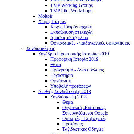
TMP Working Groups
TMP Pilot Workshops
Moltoir
Χωρίς Πατρόν
Χωρίς Πατρόν αρχική
Εκπαίδευση στελεχών
Δράσεις σε σχολεία
Οργανωτικές - παιδαγωγικές συναντήσεις
Συνδιασκέψεις
Συνέδριο Προφορικής Ιστορίας 2019
Προφορική Ιστορία 2019
Θέμα
Πρόγραμμα - Ανακοινώσεις
Εργαστήρια
Οργάνωση
Υποβολή προτάσεων
Διεθνής Συνδιάσκεψη 2018
Συνδιάσκεψη 2018
Θέμα
Οργάνωση-Επιτροπές-
Συνεργαζόμενοι Φορείς
Ομιλητές - Εμψυχωτές
Προτάσεις
Ταξιδιωτικές Οδηγίες