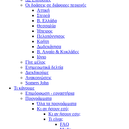
Οι δράσεις σε διάφορες περιοχές
Αττική
Στερεά
Β. Ελλάδα
Θεσσαλία
Ήπειρος
Πελοπόννησος
Κρήτη
Δωδεκάνησα
Β. Αιγαίο & Κυκλάδες
Ιόνιο
Γίνε μέλος
Ενημερωτικά δελτία
Διεκδικούμε
Ανακοινώσεις
Somers John
Τι κάνουμε
Επιμόρφωση - εργαστήρια
Προγράμματα
Όλα τα προγράμματα
Κι αν ήσουν εσύ;
Κι αν ήσουν εσυ;
Τι είναι;
FAQ