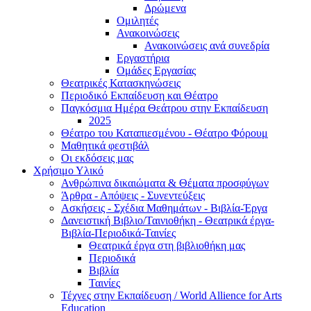
Δρώμενα
Ομιλητές
Ανακοινώσεις
Ανακοινώσεις ανά συνεδρία
Εργαστήρια
Ομάδες Εργασίας
Θεατρικές Κατασκηνώσεις
Περιοδικό Εκπαίδευση και Θέατρο
Παγκόσμια Ημέρα Θεάτρου στην Εκπαίδευση
2025
Θέατρο του Καταπιεσμένου - Θέατρο Φόρουμ
Μαθητικά φεστιβάλ
Οι εκδόσεις μας
Χρήσιμο Υλικό
Ανθρώπινα δικαιώματα & Θέματα προσφύγων
Άρθρα - Απόψεις - Συνεντεύξεις
Ασκήσεις - Σχέδια Μαθημάτων - Βιβλία-Έργα
Δανειστική Βιβλιο/Ταινιοθήκη - Θεατρικά έργα-
Βιβλία-Περιοδικά-Ταινίες
Θεατρικά έργα στη βιβλιοθήκη μας
Περιοδικά
Βιβλία
Ταινίες
Τέχνες στην Εκπαίδευση / World Allience for Arts
Education