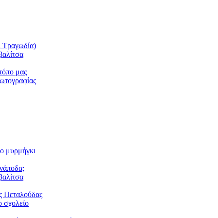
ι Τραγωδία)
βαλίτσα
τόπο μας
φωτογραφίας
το μυρμήγκι
ανάποδα;
βαλίτσα
ς Πεταλούδας
 σχολείο