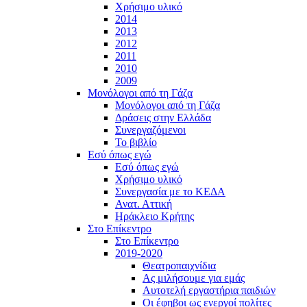
Χρήσιμο υλικό
2014
2013
2012
2011
2010
2009
Μονόλογοι από τη Γάζα
Μονόλογοι από τη Γάζα
Δράσεις στην Ελλάδα
Συνεργαζόμενοι
To βιβλίο
Εσύ όπως εγώ
Εσύ όπως εγώ
Χρήσιμο υλικό
Συνεργασία με το ΚΕΔΑ
Ανατ. Αττική
Ηράκλειο Κρήτης
Στο Επίκεντρο
Στο Επίκεντρο
2019-2020
Θεατροπαιχνίδια
Ας μιλήσουμε για εμάς
Αυτοτελή εργαστήρια παιδιών
Οι έφηβοι ως ενεργοί πολίτες