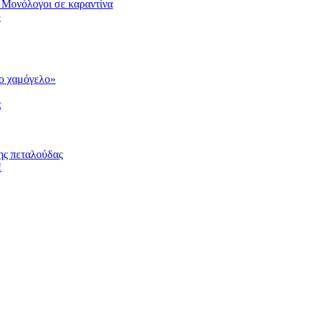
 Μονόλογοι σε καραντίνα
υ
το χαμόγελο»
ς
ης πεταλούδας
!