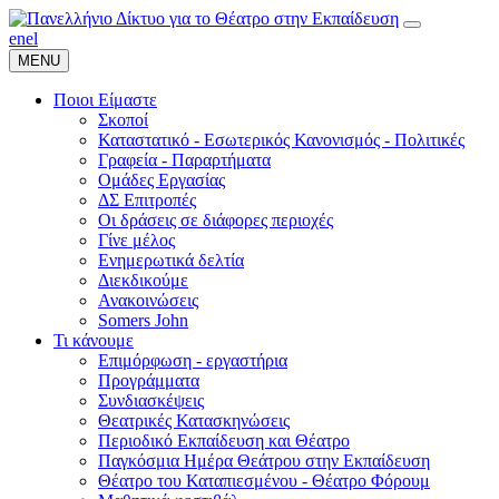
en
el
MENU
Ποιοι Είμαστε
Σκοποί
Καταστατικό - Εσωτερικός Κανονισμός - Πολιτικές
Γραφεία - Παραρτήματα
Ομάδες Εργασίας
ΔΣ Επιτροπές
Οι δράσεις σε διάφορες περιοχές
Γίνε μέλος
Ενημερωτικά δελτία
Διεκδικούμε
Ανακοινώσεις
Somers John
Τι κάνουμε
Επιμόρφωση - εργαστήρια
Προγράμματα
Συνδιασκέψεις
Θεατρικές Κατασκηνώσεις
Περιοδικό Εκπαίδευση και Θέατρο
Παγκόσμια Ημέρα Θεάτρου στην Εκπαίδευση
Θέατρο του Καταπιεσμένου - Θέατρο Φόρουμ