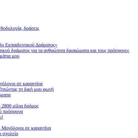
μεθοδολογία, δράσεις
δο Εκπαιδευτικού Δράματος»
τικού δράματος για τα ανθρώπινα δικαιώματα και τους πρόσφυγες
μάτια μου
ονόλογοι σε καραντίνα
ζητώντας τη δική μου φωνή
ιώματα
ο 2800 μίλια δρόμος
ού πρόσφυγα
υ!
 Μονόλογοι σε καραντίνα
 σχολείο