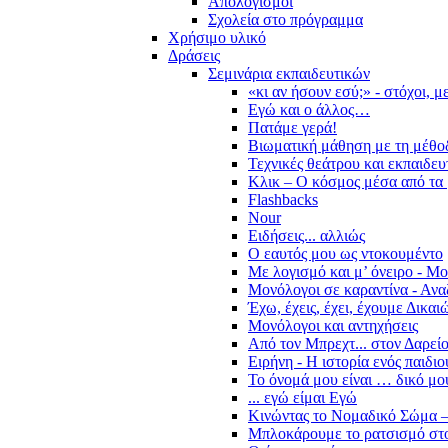
Απολογισμοί
Σχολεία στο πρόγραμμα
Χρήσιμο υλικό
Δράσεις
Σεμινάρια εκπαιδευτικών
«κι αν ήσουν εσύ;» - στόχοι, 
Εγώ και ο άλλος…
Πατάμε γερά!
Βιωματική μάθηση με τη μέθο
Τεχνικές θεάτρου και εκπαιδευ
Κλικ – Ο κόσμος μέσα από τα 
Flashbacks
Nour
Ειδήσεις... αλλιώς
Ο εαυτός μου ως ντοκουμέντο
Με λογισμό και μ’ όνειρο - Μ
Μονόλογοι σε καραντίνα - Ανα
Έχω, έχεις, έχει, έχουμε Δικα
Μονόλογοι και αντηχήσεις
Από τον Μπρεχτ... στον Δαρεί
Ειρήνη - Η ιστορία ενός παιδι
Το όνομά μου είναι … δικό μο
... εγώ είμαι Εγώ
Κινώντας το Νομαδικό Σώμα –
Μπλοκάρουμε το ρατσισμό στο