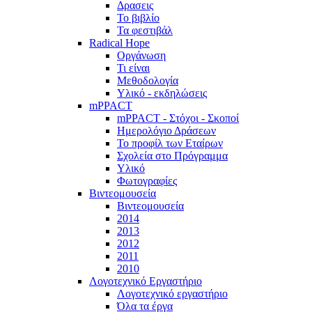
Δρασεις
Το βιβλίο
Τα φεστιβάλ
Radical Hope
Οργάνωση
Τι είναι
Μεθοδολογία
Υλικό - εκδηλώσεις
mPPACT
mPPACT - Στόχοι - Σκοποί
Ημερολόγιο Δράσεων
Το προφίλ των Εταίρων
Σχολεία στο Πρόγραμμα
Υλικό
Φωτογραφίες
Βιντεομουσεία
Βιντεομουσεία
2014
2013
2012
2011
2010
Λογοτεχνικό Εργαστήριο
Λογοτεχνικό εργαστήριο
Όλα τα έργα