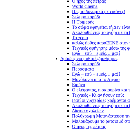
Ο ήχος της πέτρας
World cinema
Πες το δυναμικά με εικόνες!
Σκληρό καρύδι
Η Τριμερής
Το σώμα αφηγείται (ή Δεν είνα
Ακολουθώντας το αγόρι με τη 
Τα χέρια
καλώς ήρθες παράΞΕΝΕ στον 
Τεχνικές αφήγησης μέσω της 
Εγώ – εσύ – εμείς… μαζί
Δράσεις για μαθητές/μαθήτριες
Σκληρό καρύδι
Περάσματα
Εγώ – εσύ – εμείς… μαζί
Μονόλογοι από το Αιγαίο
Ειρήνη
Ο ελέφαντας, η σκιουρίνα και 
Τεχνικές - Κι αν ήσουν εσύ;
Γιατί οι νυχτερίδες κρέμονται 
Ακολουθώντας το αγόρι με τη 
Δίκτυα σχολείων
Πολύχρωμη Μετανάστευση τη
Μπλοκάρουμε το ρατσισμό στο
Ο ήχος της πέτρας