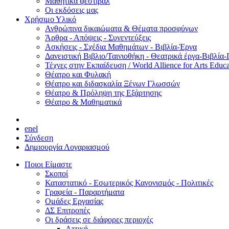
Μαθητικά φεστιβάλ
Οι εκδόσεις μας
Χρήσιμο Υλικό
Ανθρώπινα δικαιώματα & Θέματα προσφύγων
Άρθρα - Απόψεις - Συνεντεύξεις
Ασκήσεις - Σχέδια Μαθημάτων - Βιβλία-Έργα
Δανειστική Βιβλιο/Ταινιοθήκη - Θεατρικά έργα-Βιβλία-
Τέχνες στην Εκπαίδευση / World Allience for Arts Educa
Θέατρο και Φυλακή
Θέατρο και διδασκαλία Ξένων Γλωσσών
Θέατρο & Πρόληψη της Εξάρτησης
Θέατρο & Μαθηματικά
en
el
Σύνδεση
Δημιουργία Λογαριασμού
Ποιοι Είμαστε
Σκοποί
Καταστατικό - Εσωτερικός Κανονισμός - Πολιτικές
Γραφεία - Παραρτήματα
Ομάδες Εργασίας
ΔΣ Επιτροπές
Οι δράσεις σε διάφορες περιοχές
Αττική