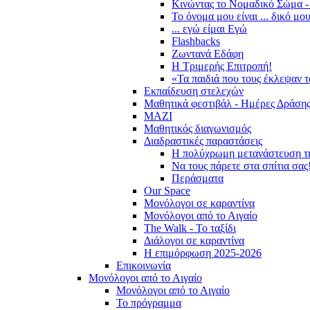
Κινώντας το Νομαδικό Σώμα -
Το όνομα μου είναι ... δικό μο
... εγώ είμαι Εγώ
Flashbacks
Ζωντανά Εδάφη
Η Τριμερής Επιτροπή!
«Τα παιδιά που τους έκλεψαν 
Εκπαίδευση στελεχών
Μαθητικά φεστιβάλ - Ημέρες Δράση
ΜΑΖΙ
Μαθητικός διαγωνισμός
Διαδραστικές παραστάσεις
Η πολύχρωμη μετανάστευση τ
Να τους πάρετε στα σπίτια σας
Περάσματα
Our Space
Μονόλογοι σε καραντίνα
Μονόλογοι από το Αιγαίο
The Walk - Το ταξίδι
Διάλογοι σε καραντίνα
Η επιμόρφωση 2025-2026
Επικοινωνία
Μονόλογοι από το Αιγαίο
Μονόλογοι από το Αιγαίο
Το πρόγραμμα