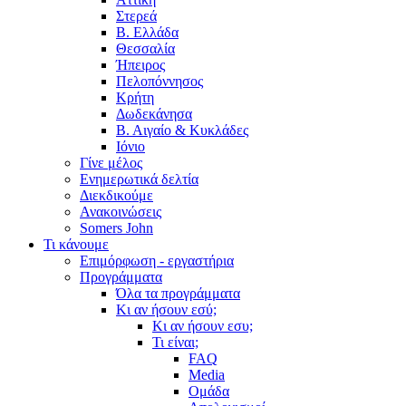
Στερεά
Β. Ελλάδα
Θεσσαλία
Ήπειρος
Πελοπόννησος
Κρήτη
Δωδεκάνησα
Β. Αιγαίο & Κυκλάδες
Ιόνιο
Γίνε μέλος
Ενημερωτικά δελτία
Διεκδικούμε
Ανακοινώσεις
Somers John
Τι κάνουμε
Επιμόρφωση - εργαστήρια
Προγράμματα
Όλα τα προγράμματα
Κι αν ήσουν εσύ;
Κι αν ήσουν εσυ;
Τι είναι;
FAQ
Media
Ομάδα