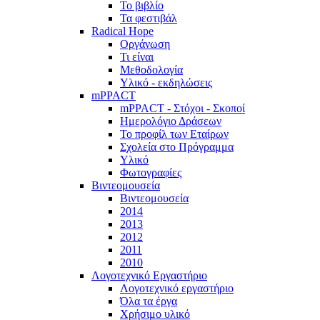
Το βιβλίο
Τα φεστιβάλ
Radical Hope
Οργάνωση
Τι είναι
Μεθοδολογία
Υλικό - εκδηλώσεις
mPPACT
mPPACT - Στόχοι - Σκοποί
Ημερολόγιο Δράσεων
Το προφίλ των Εταίρων
Σχολεία στο Πρόγραμμα
Υλικό
Φωτογραφίες
Βιντεομουσεία
Βιντεομουσεία
2014
2013
2012
2011
2010
Λογοτεχνικό Εργαστήριο
Λογοτεχνικό εργαστήριο
Όλα τα έργα
Χρήσιμο υλικό