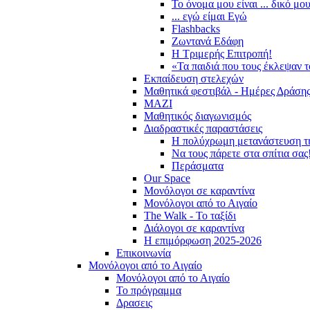
Το όνομα μου είναι ... δικό μο
... εγώ είμαι Εγώ
Flashbacks
Ζωντανά Εδάφη
Η Τριμερής Επιτροπή!
«Τα παιδιά που τους έκλεψαν 
Εκπαίδευση στελεχών
Μαθητικά φεστιβάλ - Ημέρες Δράση
ΜΑΖΙ
Μαθητικός διαγωνισμός
Διαδραστικές παραστάσεις
Η πολύχρωμη μετανάστευση τ
Να τους πάρετε στα σπίτια σας
Περάσματα
Our Space
Μονόλογοι σε καραντίνα
Μονόλογοι από το Αιγαίο
The Walk - Το ταξίδι
Διάλογοι σε καραντίνα
Η επιμόρφωση 2025-2026
Επικοινωνία
Μονόλογοι από το Αιγαίο
Μονόλογοι από το Αιγαίο
Το πρόγραμμα
Δρασεις