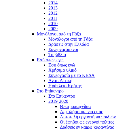
2014
2013
2012
2011
2010
2009
Μονόλογοι από τη Γάζα
Μονόλογοι από τη Γάζα
Δράσεις στην Ελλάδα
Συνεργαζόμενοι
To βιβλίο
Εσύ όπως εγώ
Εσύ όπως εγώ
Χρήσιμο υλικό
Συνεργασία με το ΚΕΔΑ
Ανατ. Αττική
Ηράκλειο Κρήτης
Στο Επίκεντρο
Στο Επίκεντρο
2019-2020
Θεατροπαιχνίδια
Ας μιλήσουμε για εμάς
Αυτοτελή εργαστήρια παιδιών
Οι έφηβοι ως ενεργοί πολίτες
Δράσεις εν καιρώ καραντίνας