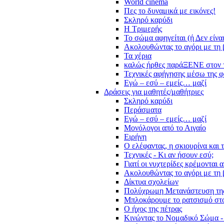
World cinema
Πες το δυναμικά με εικόνες!
Σκληρό καρύδι
Η Τριμερής
Το σώμα αφηγείται (ή Δεν είνα
Ακολουθώντας το αγόρι με τη 
Τα χέρια
καλώς ήρθες παράΞΕΝΕ στον 
Τεχνικές αφήγησης μέσω της 
Εγώ – εσύ – εμείς… μαζί
Δράσεις για μαθητές/μαθήτριες
Σκληρό καρύδι
Περάσματα
Εγώ – εσύ – εμείς… μαζί
Μονόλογοι από το Αιγαίο
Ειρήνη
Ο ελέφαντας, η σκιουρίνα και 
Τεχνικές - Κι αν ήσουν εσύ;
Γιατί οι νυχτερίδες κρέμονται 
Ακολουθώντας το αγόρι με τη 
Δίκτυα σχολείων
Πολύχρωμη Μετανάστευση τη
Μπλοκάρουμε το ρατσισμό στο
Ο ήχος της πέτρας
Κινώντας το Νομαδικό Σώμα -