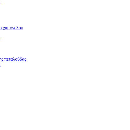
υ
το χαμόγελο»
ς
ης πεταλούδας
!