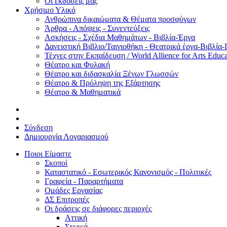
Οι εκδόσεις μας
Χρήσιμο Υλικό
Ανθρώπινα δικαιώματα & Θέματα προσφύγων
Άρθρα - Απόψεις - Συνεντεύξεις
Ασκήσεις - Σχέδια Μαθημάτων - Βιβλία-Έργα
Δανειστική Βιβλιο/Ταινιοθήκη - Θεατρικά έργα-Βιβλία-
Τέχνες στην Εκπαίδευση / World Allience for Arts Educa
Θέατρο και Φυλακή
Θέατρο και διδασκαλία Ξένων Γλωσσών
Θέατρο & Πρόληψη της Εξάρτησης
Θέατρο & Μαθηματικά
Σύνδεση
Δημιουργία Λογαριασμού
Ποιοι Είμαστε
Σκοποί
Καταστατικό - Εσωτερικός Κανονισμός - Πολιτικές
Γραφεία - Παραρτήματα
Ομάδες Εργασίας
ΔΣ Επιτροπές
Οι δράσεις σε διάφορες περιοχές
Αττική
Στερεά