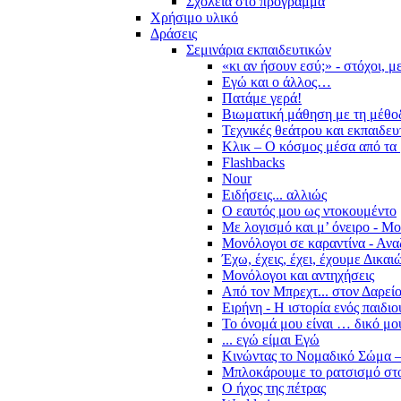
Σχολεία στο πρόγραμμα
Χρήσιμο υλικό
Δράσεις
Σεμινάρια εκπαιδευτικών
«κι αν ήσουν εσύ;» - στόχοι, 
Εγώ και ο άλλος…
Πατάμε γερά!
Βιωματική μάθηση με τη μέθο
Τεχνικές θεάτρου και εκπαιδευ
Κλικ – Ο κόσμος μέσα από τα 
Flashbacks
Nour
Ειδήσεις... αλλιώς
Ο εαυτός μου ως ντοκουμέντο
Με λογισμό και μ’ όνειρο - Μ
Μονόλογοι σε καραντίνα - Ανα
Έχω, έχεις, έχει, έχουμε Δικα
Μονόλογοι και αντηχήσεις
Από τον Μπρεχτ... στον Δαρεί
Ειρήνη - Η ιστορία ενός παιδι
Το όνομά μου είναι … δικό μο
... εγώ είμαι Εγώ
Κινώντας το Νομαδικό Σώμα –
Μπλοκάρουμε το ρατσισμό στο
Ο ήχος της πέτρας