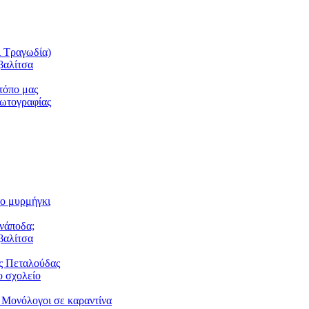
ι Τραγωδία)
βαλίτσα
τόπο μας
φωτογραφίας
το μυρμήγκι
ανάποδα;
βαλίτσα
ς Πεταλούδας
 σχολείο
 Μονόλογοι σε καραντίνα