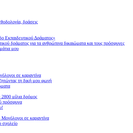
μεθοδολογία, δράσεις
δο Εκπαιδευτικού Δράματος»
τικού δράματος για τα ανθρώπινα δικαιώματα και τους πρόσφυγες
μάτια μου
ονόλογοι σε καραντίνα
ζητώντας τη δική μου φωνή
ιώματα
ο 2800 μίλια δρόμος
ού πρόσφυγα
υ!
 Μονόλογοι σε καραντίνα
 σχολείο