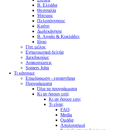
Β. Ελλάδα
Θεσσαλία
Ήπειρος
Πελοπόννησος
Κρήτη
Δωδεκάνησα
Β. Αιγαίο & Κυκλάδες
Ιόνιο
Γίνε μέλος
Ενημερωτικά δελτία
Διεκδικούμε
Ανακοινώσεις
Somers John
Τι κάνουμε
Επιμόρφωση - εργαστήρια
Προγράμματα
Όλα τα προγράμματα
Κι αν ήσουν εσύ;
Κι αν ήσουν εσυ;
Τι είναι;
FAQ
Media
Ομάδα
Απολογισμοί