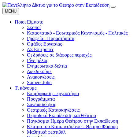
MENU
Ποιοι Είμαστε
Σκοποί
Καταστατικό - Εσωτερικός Κανονισμός - Πολιτικές
Γραφεία - Παραρτήματα
Ομάδες Εργασίας
ΔΣ Επιτροπές
Οι δράσεις σε διάφορες περιοχές
Γίνε μέλος
Ενημερωτικά δελτία
Διεκδικούμε
Ανακοινώσεις
Somers John
Τι κάνουμε
Επιμόρφωση - εργαστήρια
Προγράμματα
Συνδιασκέψεις
Θεατρικές Κατασκηνώσεις
Περιοδικό Εκπαίδευση και Θέατρο
Παγκόσμια Ημέρα Θεάτρου στην Εκπαίδευση
Θέατρο του Καταπιεσμένου - Θέατρο Φόρουμ
Μαθητικά φεστιβάλ