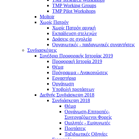
TMP Working Groups
TMP Pilot Workshops
Moltoir
Χωρίς Πατρόν
Χωρίς Πατρόν αρχική
Εκπαίδευση στελεχών
Δράσεις σε σχολεία
Οργανωτικές - παιδαγωγικές συναντήσεις
Συνδιασκέψεις
Συνέδριο Προφορικής Ιστορίας 2019
Προφορική Ιστορία 2019
Θέμα
Πρόγραμμα - Ανακοινώσεις
Εργαστήρια
Οργάνωση
Υποβολή προτάσεων
Διεθνής Συνδιάσκεψη 2018
Συνδιάσκεψη 2018
Θέμα
Οργάνωση-Επιτροπές-
Συνεργαζόμενοι Φορείς
Ομιλητές - Εμψυχωτές
Προτάσεις
Ταξιδιωτικές Οδηγίες