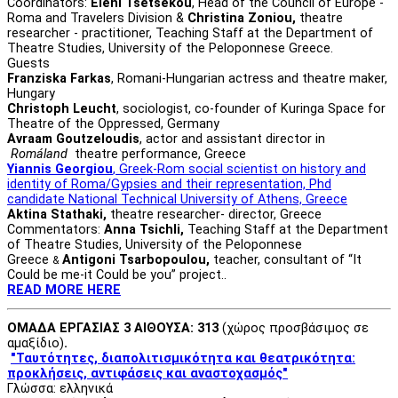
Coordinators:
Eleni Tsetsekou
, Head of the Council of Europe -
Roma and Travelers Division &
Christina Zoniou,
theatre
researcher - practitioner, Teaching Staff at the Department of
Theatre Studies, University of the Peloponnese Greece.
Guests
Franziska Farkas
, Romani-Hungarian actress and theatre maker,
Hungary
Christoph Leucht
, sociologist, co-founder of Kuringa Space for
Theatre of the Oppressed, Germany
Avraam Goutzeloudis
, actor and assistant director in
Romáland
theatre performance, Greece
Yiannis Georgiou
, Greek-Rom social scientist on history and
identity of Roma/Gypsies and their representation, Phd
candidate National Technical University of Athens, Greece
Aktina Stathaki,
theatre researcher- director, Greece
Commentators:
Anna Tsichli,
Teaching Staff at the Department
of Theatre Studies, University of the Peloponnese
Greece
Antigoni Tsarbopoulou,
teacher, consultant of “It
&
Could be me-it Could be you” project..
READ MORE HERE
ΟΜΑΔΑ ΕΡΓΑΣΙΑΣ 3 ΑΙΘΟΥΣΑ: 313
(χώρος προσβάσιμος σε
αμαξίδιο)
.
"Ταυτότητες, διαπολιτισμικότητα και θεατρικότητα:
προκλήσεις, αντιφάσεις και αναστοχασμός"
Γλώσσα: ελληνικά