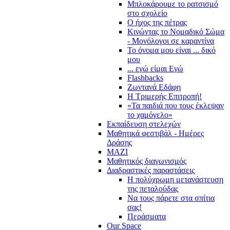
Μπλοκάρουμε το ρατσισμό
στο σχολείο
Ο ήχος της πέτρας
Κινώντας το Νομαδικό Σώμα
- Μονόλογοι σε καραντίνα
Το όνομα μου είναι ... δικό
μου
... εγώ είμαι Εγώ
Flashbacks
Ζωντανά Εδάφη
Η Τριμερής Επιτροπή!
«Τα παιδιά που τους έκλεψαν
το χαμόγελο»
Εκπαίδευση στελεχών
Μαθητικά φεστιβάλ - Ημέρες
Δράσης
ΜΑΖΙ
Μαθητικός διαγωνισμός
Διαδραστικές παραστάσεις
Η πολύχρωμη μετανάστευση
της πεταλούδας
Να τους πάρετε στα σπίτια
σας!
Περάσματα
Our Space