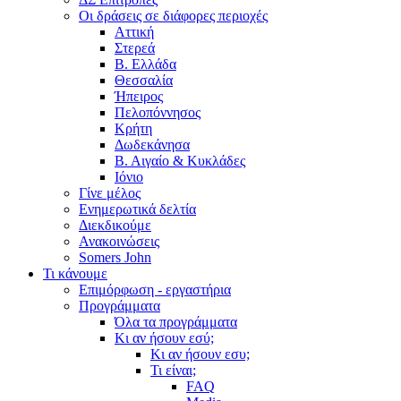
Οι δράσεις σε διάφορες περιοχές
Αττική
Στερεά
Β. Ελλάδα
Θεσσαλία
Ήπειρος
Πελοπόννησος
Κρήτη
Δωδεκάνησα
Β. Αιγαίο & Κυκλάδες
Ιόνιο
Γίνε μέλος
Ενημερωτικά δελτία
Διεκδικούμε
Ανακοινώσεις
Somers John
Τι κάνουμε
Επιμόρφωση - εργαστήρια
Προγράμματα
Όλα τα προγράμματα
Κι αν ήσουν εσύ;
Κι αν ήσουν εσυ;
Τι είναι;
FAQ