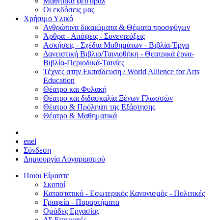
Μαθητικά φεστιβάλ
Οι εκδόσεις μας
Χρήσιμο Υλικό
Ανθρώπινα δικαιώματα & Θέματα προσφύγων
Άρθρα - Απόψεις - Συνεντεύξεις
Ασκήσεις - Σχέδια Μαθημάτων - Βιβλία-Έργα
Δανειστική Βιβλιο/Ταινιοθήκη - Θεατρικά έργα-
Βιβλία-Περιοδικά-Ταινίες
Τέχνες στην Εκπαίδευση / World Allience for Arts
Education
Θέατρο και Φυλακή
Θέατρο και διδασκαλία Ξένων Γλωσσών
Θέατρο & Πρόληψη της Εξάρτησης
Θέατρο & Μαθηματικά
en
el
Σύνδεση
Δημιουργία Λογαριασμού
Ποιοι Είμαστε
Σκοποί
Καταστατικό - Εσωτερικός Κανονισμός - Πολιτικές
Γραφεία - Παραρτήματα
Ομάδες Εργασίας
ΔΣ Επιτροπές