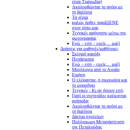
είναι Τραγωδία)
Ακολουθώντας το αγόρι με
τη βαλίτσα
Τα χέρια
καλώς ήρθες παράΞΕΝΕ
στον τόπο μας
Τεχνικές αφήγησης μέσω της
φωτογραφίας
Εγώ – εσύ – εμείς… μαζί
Δράσεις για μαθητές/μαθήτριες
Σκληρό καρύδι
Περάσματα
Εγώ – εσύ – εμείς… μαζί
Μονόλογοι από το Αιγαίο
Ειρήνη
Ο ελέφαντας, η σκιουρίνα και
το μυρμήγκι
Τεχνικές - Κι αν ήσουν εσύ;
Γιατί οι νυχτερίδες κρέμονται
ανάποδα;
Ακολουθώντας το αγόρι με
τη βαλίτσα
Δίκτυα σχολείων
Πολύχρωμη Μετανάστευση
της Πεταλούδας