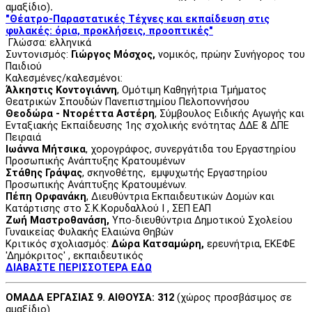
αμαξίδιο)
.
"Θέατρο-Παραστατικές Τέχνες και εκπαίδευση στις
φυλακές: όρια, προκλήσεις, προοπτικές"
Γλώσσα: ελληνικά
Συντονισμός:
Γιώργος Μόσχος,
νομικός, πρώην Συνήγορος του
Παιδιού
Καλεσμένες/καλεσμένοι:
Άλκηστις Κοντογιάννη
, Ομότιμη Καθηγήτρια Τμήματος
Θεατρικών Σπουδών Πανεπιστημίου Πελοποννήσου
Θεοδώρα - Ντορέττα Αστέρη
, Σύμβουλος Ειδικής Αγωγής και
Ενταξιακής Εκπαίδευσης 1ης σχολικής ενότητας ΔΔΕ & ΔΠΕ
Πειραιά
Ιωάννα Μήτσικα
, χορογράφος, συνεργάτιδα του Εργαστηρίου
Προσωπικής Ανάπτυξης Κρατουμένων
Στάθης Γράψας
, σκηνοθέτης, εμψυχωτής Εργαστηρίου
Προσωπικής Ανάπτυξης Κρατουμένων.
Πέπη Ορφανάκη
, Διευθύντρια Εκπαιδευτικών Δομών και
Κατάρτισης στο Σ.Κ.Κορυδαλλού Ι , ΣΕΠ ΕΑΠ
Ζωή Μαστροθανάση,
Υπο-διευθύντρια Δημοτικού Σχολείου
Γυναικείας Φυλακής Ελαιώνα Θηβών
Κριτικός σχολιασμός:
Δώρα Κατσαμώρη,
ερευνήτρια, ΕΚΕΦΕ
'Δημόκριτος' , εκπαιδευτικός
ΔΙΑΒΑΣΤΕ ΠΕΡΙΣΣΟΤΕΡΑ ΕΔΩ
ΟΜΑΔΑ ΕΡΓΑΣΙΑΣ 9. ΑΙΘΟΥΣΑ: 312
(χώρος προσβάσιμος σε
αμαξίδιο)