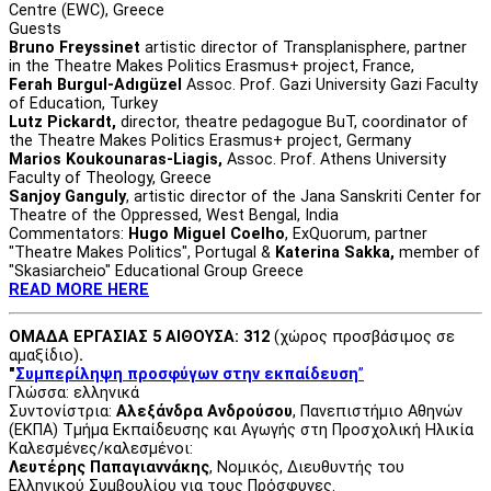
Centre (EWC), Greece
Guests
Bruno Freyssinet
artistic director of Transplanisphere, partner
in the Theatre Makes Politics Erasmus+ project, France,
Ferah Burgul-Adıgüzel
Assoc. Prof. Gazi University Gazi Faculty
of Education, Turkey
Lutz Pickardt,
director, theatre pedagogue BuT, coordinator of
the Theatre Makes Politics Erasmus+ project, Germany
Marios Koukounaras-Liagis,
Assoc. Prof. Athens University
Faculty of Theology, Greece
Sanjoy Ganguly
, artistic director of the Jana Sanskriti Center for
Theatre of the Oppressed, West Bengal, India
Commentators:
Hugo Miguel Coelho
, ExQuorum, partner
"Theatre Makes Politics", Portugal &
Katerina Sakka,
member of
"Skasiarcheio" Educational Group Greece
READ MORE HERE
ΟΜΑΔΑ ΕΡΓΑΣΙΑΣ 5 ΑΙΘΟΥΣΑ: 312
(χώρος προσβάσιμος σε
αμαξίδιο)
.
"
Συμπερίληψη προσφύγων στην εκπαίδευση
”
Γλώσσα: ελληνικά
Συντονίστρια:
Αλεξάνδρα Ανδρούσου
, Πανεπιστήμιο Αθηνών
(ΕΚΠΑ) Τμήμα Εκπαίδευσης και Αγωγής στη Προσχολική Ηλικία
Καλεσμένες/καλεσμένοι:
Λευτέρης Παπαγιαννάκης
, Νομικός, Διευθυντής του
Ελληνικού Συμβουλίου για τους Πρόσφυγες.