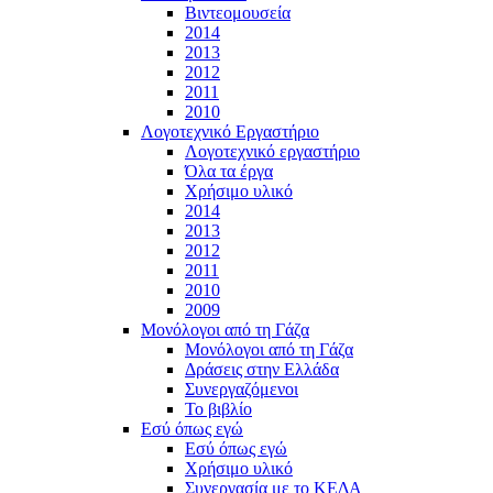
Βιντεομουσεία
2014
2013
2012
2011
2010
Λογοτεχνικό Εργαστήριο
Λογοτεχνικό εργαστήριο
Όλα τα έργα
Χρήσιμο υλικό
2014
2013
2012
2011
2010
2009
Μονόλογοι από τη Γάζα
Μονόλογοι από τη Γάζα
Δράσεις στην Ελλάδα
Συνεργαζόμενοι
To βιβλίο
Εσύ όπως εγώ
Εσύ όπως εγώ
Χρήσιμο υλικό
Συνεργασία με το ΚΕΔΑ