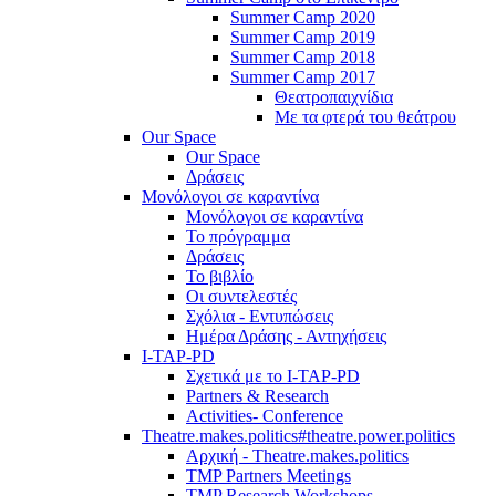
Summer Camp 2020
Summer Camp 2019
Summer Camp 2018
Summer Camp 2017
Θεατροπαιχνίδια
Με τα φτερά του θεάτρου
Our Space
Our Space
Δράσεις
Μονόλογοι σε καραντίνα
Μονόλογοι σε καραντίνα
Το πρόγραμμα
Δράσεις
Το βιβλίο
Οι συντελεστές
Σχόλια - Εντυπώσεις
Ημέρα Δράσης - Αντηχήσεις
I-TAP-PD
Σχετικά με το I-TAP-PD
Partners & Research
Activities- Conference
Theatre.makes.politics#theatre.power.politics
Αρχική - Theatre.makes.politics
TMP Partners Meetings
TMP Research Workshops