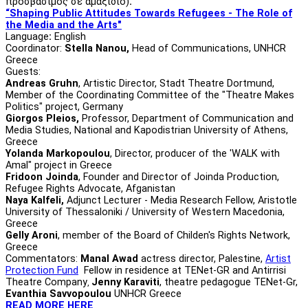
προσβάσιμος σε αμαξίδιο)
.
“Shaping Public Attitudes Towards Refugees - The Role of
the Media and the Arts"
Language
:
English
Coordinator:
Stella Nanou,
Head of Communications, UNHCR
Greece
Guests:
Andreas Gruhn
, Αrtistic Director, Stadt Theatre Dortmund,
Μember of the Coordinating Committee of the "Theatre Makes
Politics" project, Germany
Giorgos Pleios,
Professor, Department of Communication and
Media Studies, National and Kapodistrian University of Athens,
Greece
Yolanda Markopoulou
, Director, producer of the 'WALK with
Amal" project in Greece
Fridoon Joinda
, Founder and Director of Joinda Production,
Refugee Rights Advocate, Afganistan
Naya Kalfeli,
Adjunct Lecturer - Media Research Fellow, Aristotle
University of Thessaloniki / University of Western Macedonia,
Greece
Gelly Aroni
, member of the Board of Childen's Rights Network,
Greece
Commentators:
Manal Awad
actress director, Palestine,
Artist
Protection Fund
Fellow in residence at TENet-GR and Antirrisi
Theatre Company
Jenny Karaviti
, theatre pedagogue TENet-Gr,
,
Evanthia Savvopoulou
UNHCR Greece
READ MORE HERE