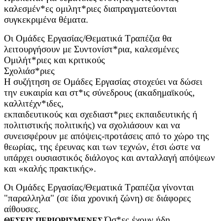
καλεσμέν*ες ομιλητ*ριες διαπραγματεύονται
συγκεκριμένα θέματα.
Οι Oμάδες Eργασίας/Θεματικά Τραπέζια θα
λειτουργήσουν με Συντονίστ*ρια, καλεσμένες
Ομιλήτ*ριες και κριτικούς
Σχολιάσ*ριες
Η συζήτηση σε Ομάδες Εργασίας στοχεύει να δώσει
την ευκαιρία και στ*ις σύνεδρους (ακαδημαϊκούς,
καλλιτέχν*ιδες,
εκπαιδευτικούς και σχεδιαστ*ριες εκπαιδευτικής ή
πολιτιστικής πολιτικής) να σχολιάσουν και να
συνεισφέρουν με απόψεις-προτάσεις από το χώρο της
θεωρίας, της έρευνας και των τεχνών, έτσι ώστε να
υπάρχει ουσιαστικός διάλογος και ανταλλαγή απόψεων
και «καλής πρακτικής».
Οι Ομάδες Εργασίας/Θεματικά Τραπέζια γίνονται
"παραλληλα" (σε ίδια χρονική ζώνη) σε διάφορες
αίθουσες.
Όσ*ες έχουν ήδη
ΘΕΣΕΙΣ ΠΕΡΙΟΡΙΣΜΕΝΕΣ