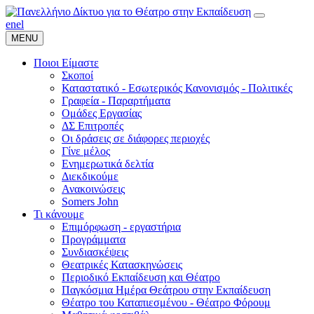
en
el
MENU
Ποιοι Είμαστε
Σκοποί
Καταστατικό - Εσωτερικός Κανονισμός - Πολιτικές
Γραφεία - Παραρτήματα
Ομάδες Εργασίας
ΔΣ Επιτροπές
Οι δράσεις σε διάφορες περιοχές
Γίνε μέλος
Ενημερωτικά δελτία
Διεκδικούμε
Ανακοινώσεις
Somers John
Τι κάνουμε
Επιμόρφωση - εργαστήρια
Προγράμματα
Συνδιασκέψεις
Θεατρικές Κατασκηνώσεις
Περιοδικό Εκπαίδευση και Θέατρο
Παγκόσμια Ημέρα Θεάτρου στην Εκπαίδευση
Θέατρο του Καταπιεσμένου - Θέατρο Φόρουμ