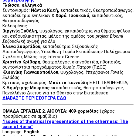
συμπερίληψης
Γλώσσα: ελληνικά
Συντονισμός:
Νάντια Κατή,
εκπαιδευτικός, θεατροπαιδαγωγός,
εκπαιδεύτρια ενηλίκων &
Χαρά Τσουκαλά,
εκπαιδευτικός,
θατροπαιδαγωγός
Καλεσμένες:
Βιργινία Ξυθάλη,
ψυχολόγος, εκπαιδεύτρια για θέματα φύλου
και σεξουαλικότητας, μέλος της ομάδας του
project Bloom|
Σεξουαλική αγωγή για όλα
Έλενα Σκαρπίδου
, εκπαιδεύτρια Σεξουαλικής
Διαπαιδαγώγησης, Υπεύθυνη Τομέα Εκπαίδευσης Πολύχρωμου
Σχολείου, Μέλος της Intersex Greece
Χριστίνα Κρίθαρη
, θεατρολόγος, σκηνοθέτιδα, ηθοποιός,
συντονίστρια προγράμματος
Χωρίς Πατρόν
(ΠΔΘΕ)
Κλεονίκη Γιαννακοπούλου
, ψυχολόγος,
Υπερήφανοι Γονείς
Ελλάδας
Κριτικός σχολιασμός:
Μπέττυ Γιαννούλη
Ε.Ε.Π. ΤΕΑΠΗ-ΕΚΠΑ,
&
Δημήτρης Μαυρέας
εκπαιδευτικός, θεατροπαιδαγωγός,
Πανελλήνιο Δίκτυο για το Θέατρο στην Εκπαίδευση
ΔΙΑΒΑΣΤΕ ΠΕΡΙΣΣΟΤΕΡΑ ΕΔΩ
ΟΜΑΔΑ ΕΡΓΑΣΙΑΣ 2. ΑΙΘΟΥΣΑ: 409-χορωδίας
(χώρος
προσβάσιμος σε αμαξίδιο)
"Issues of theatrical representation of the otherness: Τhe
case of Roma
"
Language:
English