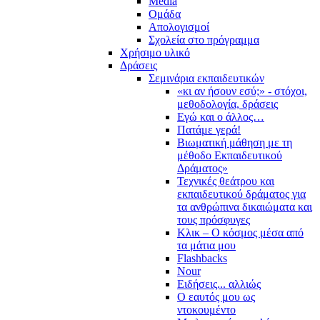
Media
Ομάδα
Απολογισμοί
Σχολεία στο πρόγραμμα
Χρήσιμο υλικό
Δράσεις
Σεμινάρια εκπαιδευτικών
«κι αν ήσουν εσύ;» - στόχοι,
μεθοδολογία, δράσεις
Εγώ και ο άλλος…
Πατάμε γερά!
Βιωματική μάθηση με τη
μέθοδο Εκπαιδευτικού
Δράματος»
Τεχνικές θεάτρου και
εκπαιδευτικού δράματος για
τα ανθρώπινα δικαιώματα και
τους πρόσφυγες
Κλικ – Ο κόσμος μέσα από
τα μάτια μου
Flashbacks
Nour
Ειδήσεις... αλλιώς
Ο εαυτός μου ως
ντοκουμέντο