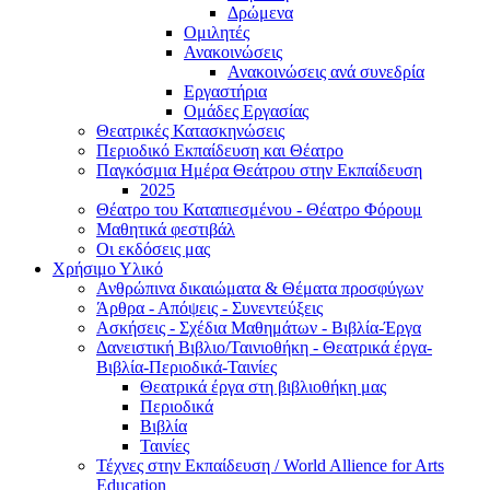
Δρώμενα
Ομιλητές
Ανακοινώσεις
Ανακοινώσεις ανά συνεδρία
Εργαστήρια
Ομάδες Εργασίας
Θεατρικές Κατασκηνώσεις
Περιοδικό Εκπαίδευση και Θέατρο
Παγκόσμια Ημέρα Θεάτρου στην Εκπαίδευση
2025
Θέατρο του Καταπιεσμένου - Θέατρο Φόρουμ
Μαθητικά φεστιβάλ
Οι εκδόσεις μας
Χρήσιμο Υλικό
Ανθρώπινα δικαιώματα & Θέματα προσφύγων
Άρθρα - Απόψεις - Συνεντεύξεις
Ασκήσεις - Σχέδια Μαθημάτων - Βιβλία-Έργα
Δανειστική Βιβλιο/Ταινιοθήκη - Θεατρικά έργα-
Βιβλία-Περιοδικά-Ταινίες
Θεατρικά έργα στη βιβλιοθήκη μας
Περιοδικά
Βιβλία
Ταινίες
Τέχνες στην Εκπαίδευση / World Allience for Arts
Education