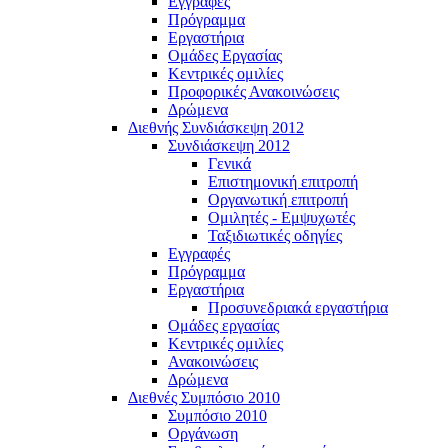
Εγγραφές
Πρόγραμμα
Εργαστήρια
Ομάδες Εργασίας
Κεντρικές ομιλίες
Προφορικές Ανακοινώσεις
Δρώμενα
Διεθνής Συνδιάσκεψη 2012
Συνδιάσκεψη 2012
Γενικά
Επιστημονική επιτροπή
Οργανωτική επιτροπή
Ομιλητές - Εμψυχωτές
Ταξιδιωτικές οδηγίες
Εγγραφές
Πρόγραμμα
Εργαστήρια
Προσυνεδριακά εργαστήρια
Ομάδες εργασίας
Κεντρικές ομιλίες
Ανακοινώσεις
Δρώμενα
Διεθνές Συμπόσιο 2010
Συμπόσιο 2010
Οργάνωση