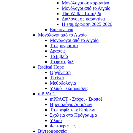
Μονόλογοι σε καραντίνα
Μονόλογοι από το Αιγαίο
The Walk - Το ταξίδι
Διάλογοι σε καραντίνα
Η επιμόρφωση 2025-2026
Επικοινωνία
Μονόλογοι από το Αιγαίο
Μονόλογοι από το Αιγαίο
Το πρόγραμμα
Δρασεις
Το βιβλίο
Τα φεστιβάλ
Radical Hope
Οργάνωση
Τι είναι
Μεθοδολογία
Υλικό - εκδηλώσεις
mPPACT
mPPACT - Στόχοι - Σκοποί
Ημερολόγιο Δράσεων
Το προφίλ των Εταίρων
Σχολεία στο Πρόγραμμα
Υλικό
Φωτογραφίες
Βιντεομουσεία