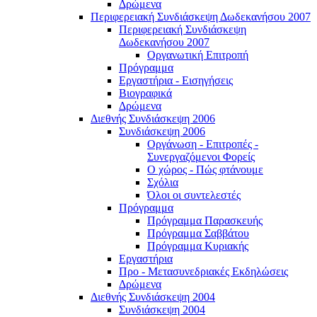
Δρώμενα
Περιφερειακή Συνδιάσκεψη Δωδεκανήσου 2007
Περιφερειακή Συνδιάσκεψη
Δωδεκανήσου 2007
Οργανωτική Επιτροπή
Πρόγραμμα
Εργαστήρια - Εισηγήσεις
Βιογραφικά
Δρώμενα
Διεθνής Συνδιάσκεψη 2006
Συνδιάσκεψη 2006
Οργάνωση - Επιτροπές -
Συνεργαζόμενοι Φορείς
Ο χώρος - Πώς φτάνουμε
Σχόλια
Όλοι οι συντελεστές
Πρόγραμμα
Πρόγραμμα Παρασκευής
Πρόγραμμα Σαββάτου
Πρόγραμμα Κυριακής
Εργαστήρια
Προ - Μετασυνεδριακές Εκδηλώσεις
Δρώμενα
Διεθνής Συνδιάσκεψη 2004
Συνδιάσκεψη 2004