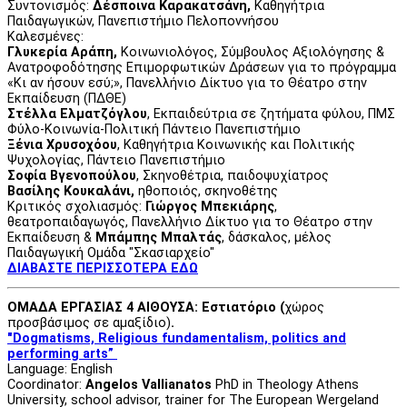
Συντονισμός:
Δέσποινα Καρακατσάνη,
Καθηγήτρια
Παιδαγωγικών, Πανεπιστήμιο Πελοποννήσου
Καλεσμένες:
Γλυκερία Αράπη,
Κοινωνιολόγος, Σύμβουλος Αξιολόγησης &
Ανατροφοδότησης Επιμορφωτικών Δράσεων για το πρόγραμμα
«Κι αν ήσουν εσύ;», Πανελλήνιο Δίκτυο για το Θέατρο στην
Εκπαίδευση (ΠΔΘΕ)
Στέλλα Ελματζόγλου
, Εκπαιδεύτρια σε ζητήματα φύλου, ΠΜΣ
Φύλο-Κοινωνία-Πολιτική Πάντειο Πανεπιστήμιο
Ξένια Χρυσοχόου
, Καθηγήτρια Κοινωνικής και Πολιτικής
Ψυχολογίας, Πάντειο Πανεπιστήμιο
Σοφία Βγενοπούλου
, Σκηνοθέτρια, παιδοψυχίατρος
Βασίλης Κουκαλάνι,
ηθοποιός, σκηνοθέτης
Κριτικός σχολιασμός:
Γιώργος Μπεκιάρης
,
θεατροπαιδαγωγός, Πανελλήνιο Δίκτυο για το Θέατρο στην
Εκπαίδευση &
Μπάμπης Μπαλτάς
, δάσκαλος, μέλος
Παιδαγωγική Ομάδα "Σκασιαρχείο"
ΔΙΑΒΑΣΤΕ ΠΕΡΙΣΣΟΤΕΡΑ ΕΔΩ
ΟΜΑΔΑ ΕΡΓΑΣΙΑΣ 4 ΑΙΘΟΥΣΑ: Εστιατόριο (
χώρος
προσβάσιμος σε αμαξίδιο)
.
"Dogmatisms, Religious fundamentalism, politics and
performing arts”
Language: English
Coordinator:
Angelos Vallianatos
PhD in Theology Athens
University, school advisor, trainer for The European Wergeland