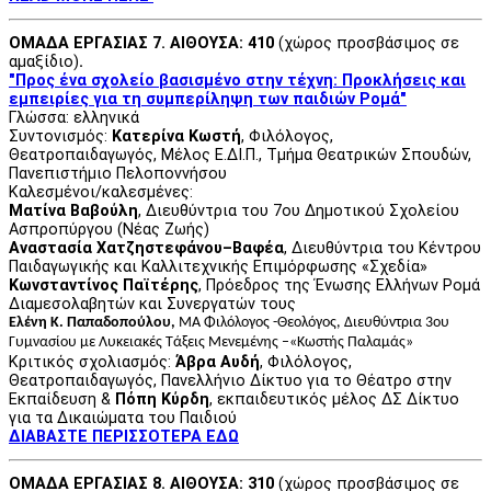
ΟΜΑΔΑ ΕΡΓΑΣΙΑΣ 7. ΑΙΘΟΥΣΑ: 410
(χώρος προσβάσιμος σε
αμαξίδιο)
.
"Προς ένα σχολείο βασισμένο στην τέχνη: Προκλήσεις και
εμπειρίες για τη συμπερίληψη των παιδιών Ρομά"
Γλώσσα: ελληνικά
Συντονισμός:
Κατερίνα Κωστή
, Φιλόλογος,
Θεατροπαιδαγωγός, Μέλος Ε.ΔΙ.Π., Τμήμα Θεατρικών Σπουδών,
Πανεπιστήμιο Πελοποννήσου
Καλεσμένοι/καλεσμένες:
Ματίνα Βαβούλη
, Διευθύντρια του 7ου Δημοτικού Σχολείου
Ασπροπύργου (Νέας Ζωής)
Αναστασία Χατζηστεφάνου–Βαφέα
, Διευθύντρια του Κέντρου
Παιδαγωγικής και Καλλιτεχνικής Επιμόρφωσης «Σχεδία»
Κωνσταντίνος Παϊτέρης
, Πρόεδρος της Ένωσης Ελλήνων Ρομά
Διαμεσολαβητών και Συνεργατών τους
Ελένη Κ. Παπαδοπούλου,
ΜΑ Φιλόλογος -Θεολόγος, Διευθύντρια 3ου
Γυμνασίου με Λυκειακές Τάξεις Μενεμένης –«Κωστής Παλαμάς»
Κριτικός σχολιασμός:
Άβρα Αυδή
, Φιλόλογος,
Θεατροπαιδαγωγός, Πανελλήνιο Δίκτυο για το Θέατρο στην
Εκπαίδευση &
Πόπη Κύρδη
, εκπαιδευτικός μέλος ΔΣ Δίκτυο
για τα Δικαιώματα του Παιδιού
ΔΙΑΒΑΣΤΕ ΠΕΡΙΣΣΟΤΕΡΑ ΕΔΩ
ΟΜΑΔΑ ΕΡΓΑΣΙΑΣ 8. ΑΙΘΟΥΣΑ: 310
(χώρος προσβάσιμος σε