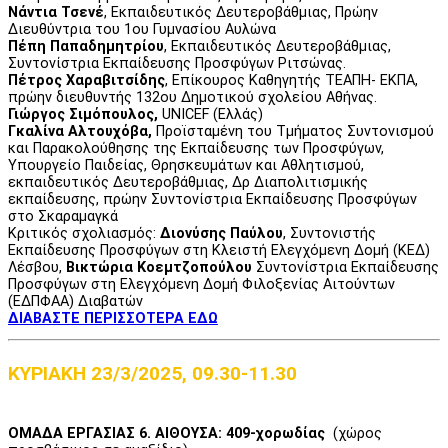
Nάντια Τσενέ
, Εκπαιδευτικός Δευτεροβάθμιας, Πρώην
Διευθύντρια του 1ου Γυμνασίου Αυλώνα
Πέπη Παπαδημητρίου
, Εκπαιδευτικός Δευτεροβάθμιας,
Συντονίστρια Εκπαίδευσης Προσφύγων Ριτσώνας.
Πέτρος Χαραβιτσίδης
, Επίκουρος Καθηγητής ΤΕΑΠΗ- ΕΚΠΑ,
πρώην διευθυντής 132ου Δημοτικού σχολείου Αθήνας.
Γιώργος Σιμόπουλος,
UNICEF (Ελλάς)
Γκαλίνα Αλτουχόβα,
Προϊσταμένη του Τμήματος Συντονισμού
και Παρακολούθησης της Εκπαίδευσης των Προσφύγων,
Υπουργείο Παιδείας, Θρησκευμάτων και Αθλητισμού,
εκπαιδευτικός Δευτεροβάθμιας, Δρ Διαπολιτισμικής
εκπαίδευσης, πρώην Συντονίστρια Εκπαίδευσης Προσφύγων
στο Σκαραμαγκά
Κριτικός σχολιασμός:
Διονύσης Παύλου
, Συντονιστής
Εκπαίδευσης Προσφύγων στη Κλειστή Ελεγχόμενη Δομή (ΚΕΔ)
Λέσβου,
Βικτώρια Κοεμτζοπούλου
Συντονίστρια Εκπαίδευσης
Προσφύγων στη Ελεγχόμενη Δομή Φιλοξενίας Αιτούντων
(ΕΔΠΦΑΑ) Διαβατών
ΔΙΑΒΑΣΤΕ ΠΕΡΙΣΣΟΤΕΡΑ ΕΔΩ
ΚΥΡΙΑΚΗ 23/3/2025, 09.30-11.30
ΟΜΑΔΑ ΕΡΓΑΣΙΑΣ 6. ΑΙΘΟΥΣΑ: 409-χορωδίας
(χώρος