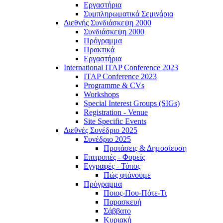
Εργαστήρια
Συμπληρωματικά Σεμινάρια
Διεθνής Συνδιάσκεψη 2000
Συνδιάσκεψη 2000
Πρόγραμμα
Πρακτικά
Εργαστήρια
International ITAP Conference 2023
ITAP Conference 2023
Programme & CVs
Workshops
Special Interest Groups (SIGs)
Registration - Venue
Site Specific Events
Διεθνές Συνέδριο 2025
Συνέδριο 2025
Προτάσεις & Δημοσίευση
Επιτροπές - Φορείς
Εγγραφές - Τόπος
Πώς φτάνουμε
Πρόγραμμα
Ποιος-Που-Πότε-Τι
Παρασκευή
Σάββατο
Κυριακή