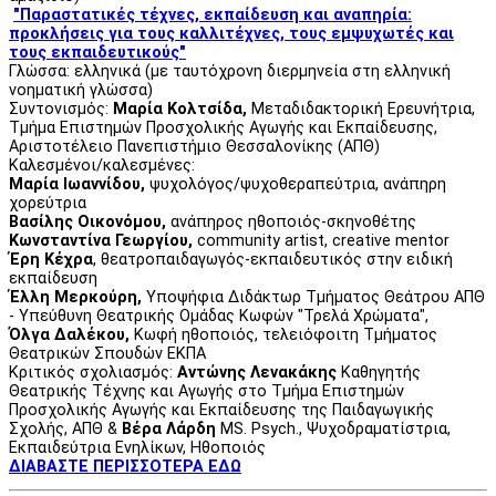
"Παραστατικές τέχνες, εκπαίδευση και αναπηρία:
προκλήσεις για τους καλλιτέχνες, τους εμψυχωτές και
τους εκπαιδευτικούς"
Γλώσσα: ελληνικά (με ταυτόχρονη διερμηνεία στη ελληνική
νοηματική γλώσσα)
Συντονισμός:
Μαρία Κολτσίδα,
Μεταδιδακτορική Ερευνήτρια,
Τμήμα Επιστημών Προσχολικής Αγωγής και Εκπαίδευσης,
Αριστοτέλειο Πανεπιστήμιο Θεσσαλονίκης (ΑΠΘ)
Καλεσμένοι/καλεσμένες:
Μαρία Ιωαννίδου,
ψυχολόγος/ψυχοθεραπεύτρια, ανάπηρη
χορεύτρια
Βασίλης Οικονόμου,
ανάπηρος ηθοποιός-σκηνοθέτης
Κωνσταντίνα Γεωργίου,
community artist, creative mentor
Έρη Κέχρα
, θεατροπαιδαγωγός-εκπαιδευτικός στην ειδική
εκπαίδευση
Έλλη Μερκούρη,
Υποψήφια Διδάκτωρ Τμήματος Θεάτρου ΑΠΘ
- Υπεύθυνη Θεατρικής Ομάδας Κωφών "Τρελά Χρώματα",
Όλγα Δαλέκου,
Κωφή ηθοποιός, τελειόφοιτη Τμήματος
Θεατρικών Σπουδών ΕΚΠΑ
Κριτικός σχολιασμός:
Αντώνης Λενακάκης
Καθηγητής
Θεατρικής Τέχνης και Αγωγής στο Τμήμα Επιστημών
Προσχολικής Αγωγής και Εκπαίδευσης της Παιδαγωγικής
Σχολής, ΑΠΘ &
Βέρα Λάρδη
MS. Psych., Ψυχοδραματίστρια,
Εκπαιδεύτρια Ενηλίκων, Ηθοποιός
ΔΙΑΒΑΣΤΕ ΠΕΡΙΣΣΟΤΕΡΑ ΕΔΩ