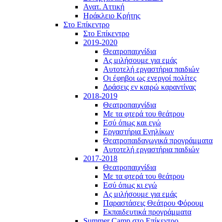
Ανατ. Αττική
Ηράκλειο Κρήτης
Στο Επίκεντρο
Στο Επίκεντρο
2019-2020
Θεατροπαιχνίδια
Ας μιλήσουμε για εμάς
Αυτοτελή εργαστήρια παιδιών
Οι έφηβοι ως ενεργοί πολίτες
Δράσεις εν καιρώ καραντίνας
2018-2019
Θεατροπαιχνίδια
Με τα φτερά του θεάτρου
Εσύ όπως και εγώ
Εργαστήρια Ενηλίκων
Θεατροπαιδαγωγικά προγράμματα
Αυτοτελή εργαστήρια παιδιών
2017-2018
Θεατροπαιχνίδια
Με τα φτερά του θεάτρου
Εσύ όπως κι εγώ
Ας μιλήσουμε για εμάς
Παραστάσεις Θεάτρου Φόρουμ
Εκπαιδευτικά προγράμματα
Summer Camp στο Επίκεντρο