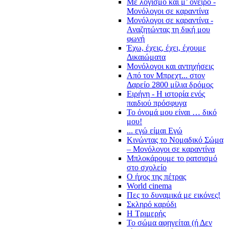
Με λογισμό και μ’ όνειρο -
Μονόλογοι σε καραντίνα
Μονόλογοι σε καραντίνα -
Αναζητώντας τη δική μου
φωνή
Έχω, έχεις, έχει, έχουμε
Δικαιώματα
Μονόλογοι και αντηχήσεις
Από τον Μπρεχτ... στον
Δαρείο 2800 μίλια δρόμος
Ειρήνη - Η ιστορία ενός
παιδιού πρόσφυγα
Το όνομά μου είναι … δικό
μου!
... εγώ είμαι Εγώ
Κινώντας το Νομαδικό Σώμα
– Μονόλογοι σε καραντίνα
Μπλοκάρουμε το ρατσισμό
στο σχολείο
Ο ήχος της πέτρας
World cinema
Πες το δυναμικά με εικόνες!
Σκληρό καρύδι
Η Τριμερής
Το σώμα αφηγείται (ή Δεν