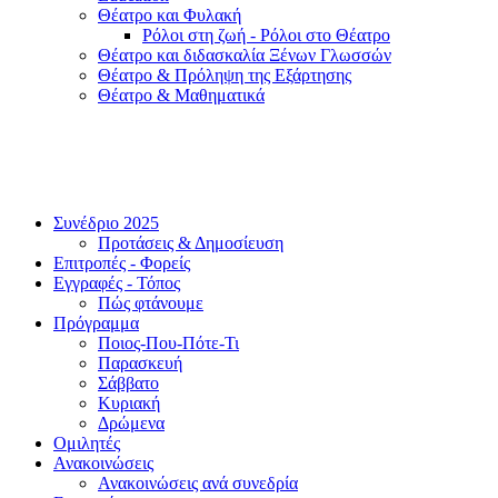
Θέατρο και Φυλακή
Ρόλοι στη ζωή - Ρόλοι στο Θέατρο
Θέατρο και διδασκαλία Ξένων Γλωσσών
Θέατρο & Πρόληψη της Εξάρτησης
Θέατρο & Μαθηματικά
Συνέδριο 2025
Προτάσεις & Δημοσίευση
Επιτροπές - Φορείς
Εγγραφές - Τόπος
Πώς φτάνουμε
Πρόγραμμα
Ποιος-Που-Πότε-Τι
Παρασκευή
Σάββατο
Κυριακή
Δρώμενα
Ομιλητές
Ανακοινώσεις
Ανακοινώσεις ανά συνεδρία