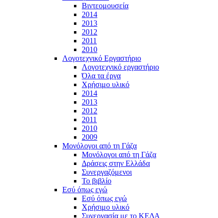
Βιντεομουσεία
2014
2013
2012
2011
2010
Λογοτεχνικό Εργαστήριο
Λογοτεχνικό εργαστήριο
Όλα τα έργα
Χρήσιμο υλικό
2014
2013
2012
2011
2010
2009
Μονόλογοι από τη Γάζα
Μονόλογοι από τη Γάζα
Δράσεις στην Ελλάδα
Συνεργαζόμενοι
To βιβλίο
Εσύ όπως εγώ
Εσύ όπως εγώ
Χρήσιμο υλικό
Συνεργασία με το ΚΕΔΑ