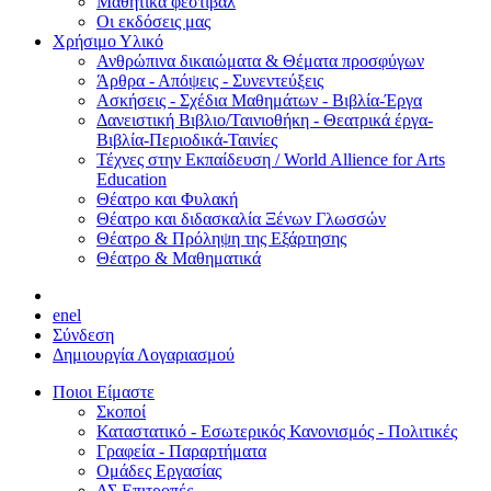
Μαθητικά φεστιβάλ
Οι εκδόσεις μας
Χρήσιμο Υλικό
Ανθρώπινα δικαιώματα & Θέματα προσφύγων
Άρθρα - Απόψεις - Συνεντεύξεις
Ασκήσεις - Σχέδια Μαθημάτων - Βιβλία-Έργα
Δανειστική Βιβλιο/Ταινιοθήκη - Θεατρικά έργα-
Βιβλία-Περιοδικά-Ταινίες
Τέχνες στην Εκπαίδευση / World Allience for Arts
Education
Θέατρο και Φυλακή
Θέατρο και διδασκαλία Ξένων Γλωσσών
Θέατρο & Πρόληψη της Εξάρτησης
Θέατρο & Μαθηματικά
en
el
Σύνδεση
Δημιουργία Λογαριασμού
Ποιοι Είμαστε
Σκοποί
Καταστατικό - Εσωτερικός Κανονισμός - Πολιτικές
Γραφεία - Παραρτήματα
Ομάδες Εργασίας
ΔΣ Επιτροπές