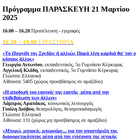
Πρόγραμμα ΠΑΡΑΣΚΕΥΗ 21 Μαρτίου
2025
16.00 – 16.20
Προσέλευση - εγγραφές
16.30 – 19.00
ΕΡΓΑΣΤΗΡΙΑ
«Το
Παιχνίδι της Σχεδίας
ή αλλιώς Παρά λίγη καρδιά θα' ταν ο
κόσμος άλλος»
Γεωργία Αντωνίου
, εκπαιδευτικός, 5ο Γυμνάσιο Κέρκυρας
Αγγελική Κλάδη
, εκπαιδευτικός, 5ο Γυμνάσιο Κέρκυρας
Γλώσσα: Ελληνικά
Αίθουσα: 5405 (χώρος προσβάσιμος σε αμαξίδιο)
«Η αποδοχή του εαυτού/ της εαυτής μέσα από την
επιβεβαίωση των άλλων»
Λάμπρος Αραπάκος
, κοινωνικός λειτουργός
Γιούλη Δούβου,
θεατρολόγος, θεατροπαιδαγωγός
Γλώσσα: Ελληνικά
Αίθουσα: 131 (χώρος μη προσβάσιμος σε αμαξίδιο)
«
Μπορώ, μπορείς, μπορούμε
... για την υποστήριξη της
διαφορετικότητας μέσα από την ενίσχυση της γενικής