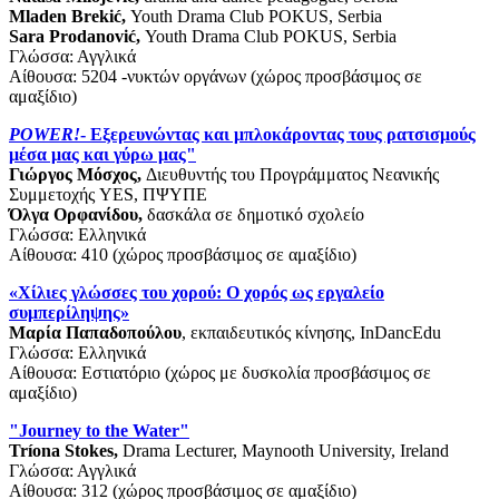
Mladen Brekić,
Youth Drama Club POKUS, Serbia
Sara Prodanović,
Youth Drama Club POKUS, Serbia
Γλώσσα: Αγγλικά
Αίθουσα: 5204 -νυκτών οργάνων (χώρος προσβάσιμος σε
αμαξίδιο)
POWER!
- Εξερευνώντας και μπλοκάροντας τους ρατσισμούς
μέσα μας και γύρω μας"
Γιώργος Μόσχος,
Διευθυντής του Προγράμματος Νεανικής
Συμμετοχής YES, ΠΨΥΠΕ
Όλγα Ορφανίδου,
δασκάλα σε δημοτικό σχολείο
Γλώσσα: Ελληνικά
Αίθουσα: 410 (χώρος προσβάσιμος σε αμαξίδιο)
«Χίλιες γλώσσες του χορού: Ο χορός ως εργαλείο
συμπερίληψης»
Μαρία Παπαδοπούλου
, εκπαιδευτικός κίνησης, InDancEdu
Γλώσσα: Ελληνικά
Αίθουσα: Εστιατόριο (χώρος με δυσκολία προσβάσιμος σε
αμαξίδιο)
"Journey to the Water"
Tríona Stokes,
Drama Lecturer, Maynooth University, Ireland
Γλώσσα: Αγγλικά
Αίθουσα: 312 (χώρος προσβάσιμος σε αμαξίδιο)