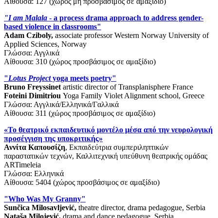
Αίθουσα: 127 (χώρος μη προσβάσιμος σε αμαξίδιο)
"I am Malala
- a process drama approach to address gender-
based violence in classrooms"
Adam Cziboly,
associate professor
Western Norway University of
Applied Sciences, Norway
Γλώσσα: Αγγλικά
Αίθουσα: 310 (χώρος προσβάσιμος σε αμαξίδιο)
"
Lotus Project
yoga meets poetry"
Bruno Freyssinet
artistic director of Transplanisphere France
Foteini Dimitriou
Yoga Family Violet Alignment school, Greece
Γλώσσα: Αγγλικά/Ελληνικά/Γαλλικά
Αίθουσα: 311 (χώρος προσβάσιμος σε αμαξίδιο)
«Το θεατρικό εκπαιδευτικό μοντέλο μέσα από την νευρολογική
προσέγγιση της υποκριτικής»
Αννίτα Καπουσίζη
, Εκπαιδεύτρια συμπεριληπτικών
παραστατικών τεχνών, Καλλιτεχνική υπεύθυνη θεατρικής ομάδας
ARTimeleia
Γλώσσα: Ελληνικά
Αίθουσα: 5404 (χώρος προσβάσιμος σε αμαξίδιο)
"Who Was My Granny"
Sunčica Milosavljević,
theatre director, drama pedagogue, Serbia
Nataša Milojević,
drama and dance pedagogue, Serbia