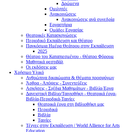
Δρώμενα
Ομιλητές
Ανακοινώσεις
Ανακοινώσεις ανά συνεδρία
Εργαστήρια
Ομάδες Εργασίας
Θεατρικές Κατασκηνώσεις
Περιοδικό Εκπαίδευση και Θέατρο
Παγκόσμια Ημέρα Θεάτρου στην Εκπαίδευση
2025
Θέατρο του Καταπιεσμένου - Θέατρο Φόρουμ
Μαθητικά φεστιβάλ
Οι εκδόσεις μας
Χρήσιμο Υλικό
Ανθρώπινα δικαιώματα & Θέματα προσφύγων
Άρθρα - Απόψεις - Συνεντεύξεις
Ασκήσεις - Σχέδια Μαθημάτων - Βιβλία-Έργα
Δανειστική Βιβλιο/Ταινιοθήκη - Θεατρικά έργα-
Βιβλία-Περιοδικά-Ταινίες
Θεατρικά έργα στη βιβλιοθήκη μας
Περιοδικά
Βιβλία
Ταινίες
Τέχνες στην Εκπαίδευση / World Allience for Arts
Education