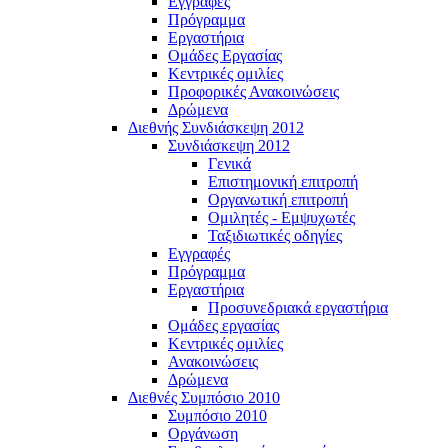
Εγγραφές
Πρόγραμμα
Εργαστήρια
Ομάδες Εργασίας
Κεντρικές ομιλίες
Προφορικές Ανακοινώσεις
Δρώμενα
Διεθνής Συνδιάσκεψη 2012
Συνδιάσκεψη 2012
Γενικά
Επιστημονική επιτροπή
Οργανωτική επιτροπή
Ομιλητές - Εμψυχωτές
Ταξιδιωτικές οδηγίες
Εγγραφές
Πρόγραμμα
Εργαστήρια
Προσυνεδριακά εργαστήρια
Ομάδες εργασίας
Κεντρικές ομιλίες
Ανακοινώσεις
Δρώμενα
Διεθνές Συμπόσιο 2010
Συμπόσιο 2010
Οργάνωση