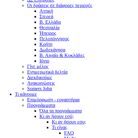
Οι δράσεις σε διάφορες περιοχές
Αττική
Στερεά
Β. Ελλάδα
Θεσσαλία
Ήπειρος
Πελοπόννησος
Κρήτη
Δωδεκάνησα
Β. Αιγαίο & Κυκλάδες
Ιόνιο
Γίνε μέλος
Ενημερωτικά δελτία
Διεκδικούμε
Ανακοινώσεις
Somers John
Τι κάνουμε
Επιμόρφωση - εργαστήρια
Προγράμματα
Όλα τα προγράμματα
Κι αν ήσουν εσύ;
Κι αν ήσουν εσυ;
Τι είναι;
FAQ