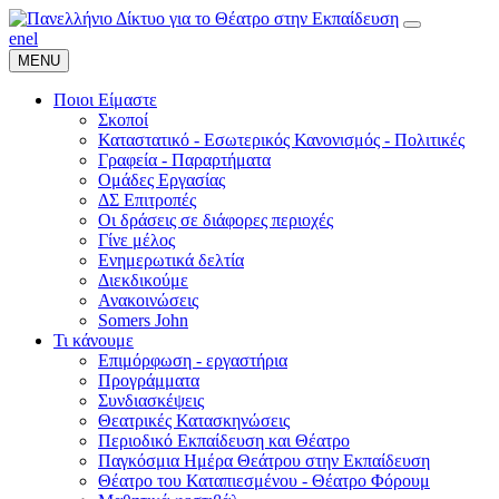
en
el
MENU
Ποιοι Είμαστε
Σκοποί
Καταστατικό - Εσωτερικός Κανονισμός - Πολιτικές
Γραφεία - Παραρτήματα
Ομάδες Εργασίας
ΔΣ Επιτροπές
Οι δράσεις σε διάφορες περιοχές
Γίνε μέλος
Ενημερωτικά δελτία
Διεκδικούμε
Ανακοινώσεις
Somers John
Τι κάνουμε
Επιμόρφωση - εργαστήρια
Προγράμματα
Συνδιασκέψεις
Θεατρικές Κατασκηνώσεις
Περιοδικό Εκπαίδευση και Θέατρο
Παγκόσμια Ημέρα Θεάτρου στην Εκπαίδευση
Θέατρο του Καταπιεσμένου - Θέατρο Φόρουμ