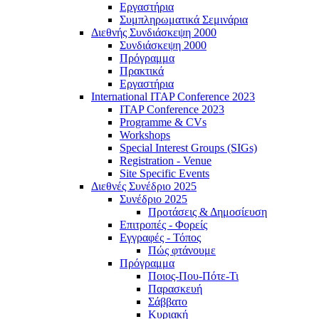
Εργαστήρια
Συμπληρωματικά Σεμινάρια
Διεθνής Συνδιάσκεψη 2000
Συνδιάσκεψη 2000
Πρόγραμμα
Πρακτικά
Εργαστήρια
International ITAP Conference 2023
ITAP Conference 2023
Programme & CVs
Workshops
Special Interest Groups (SIGs)
Registration - Venue
Site Specific Events
Διεθνές Συνέδριο 2025
Συνέδριο 2025
Προτάσεις & Δημοσίευση
Επιτροπές - Φορείς
Εγγραφές - Τόπος
Πώς φτάνουμε
Πρόγραμμα
Ποιος-Που-Πότε-Τι
Παρασκευή
Σάββατο
Κυριακή