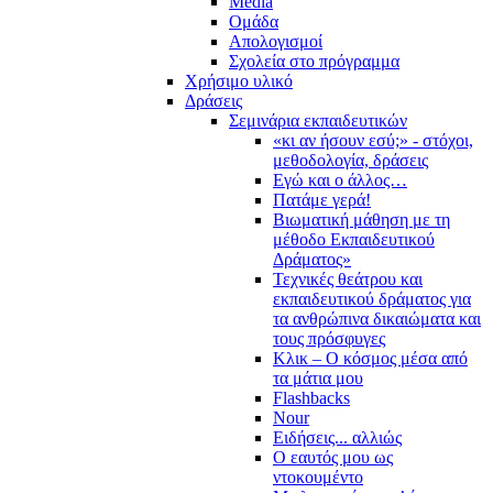
Media
Ομάδα
Απολογισμοί
Σχολεία στο πρόγραμμα
Χρήσιμο υλικό
Δράσεις
Σεμινάρια εκπαιδευτικών
«κι αν ήσουν εσύ;» - στόχοι,
μεθοδολογία, δράσεις
Εγώ και ο άλλος…
Πατάμε γερά!
Βιωματική μάθηση με τη
μέθοδο Εκπαιδευτικού
Δράματος»
Τεχνικές θεάτρου και
εκπαιδευτικού δράματος για
τα ανθρώπινα δικαιώματα και
τους πρόσφυγες
Κλικ – Ο κόσμος μέσα από
τα μάτια μου
Flashbacks
Nour
Ειδήσεις... αλλιώς
Ο εαυτός μου ως
ντοκουμέντο