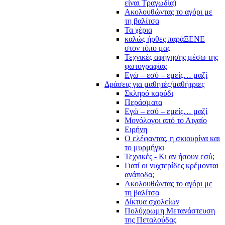
είναι Τραγωδία)
Ακολουθώντας το αγόρι με
τη βαλίτσα
Τα χέρια
καλώς ήρθες παράΞΕΝΕ
στον τόπο μας
Τεχνικές αφήγησης μέσω της
φωτογραφίας
Εγώ – εσύ – εμείς… μαζί
Δράσεις για μαθητές/μαθήτριες
Σκληρό καρύδι
Περάσματα
Εγώ – εσύ – εμείς… μαζί
Μονόλογοι από το Αιγαίο
Ειρήνη
Ο ελέφαντας, η σκιουρίνα και
το μυρμήγκι
Τεχνικές - Κι αν ήσουν εσύ;
Γιατί οι νυχτερίδες κρέμονται
ανάποδα;
Ακολουθώντας το αγόρι με
τη βαλίτσα
Δίκτυα σχολείων
Πολύχρωμη Μετανάστευση
της Πεταλούδας