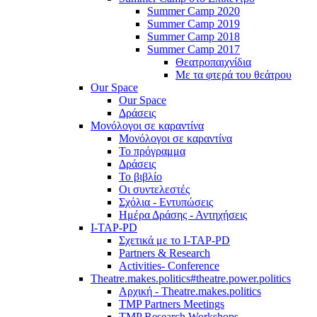
Summer Camp 2020
Summer Camp 2019
Summer Camp 2018
Summer Camp 2017
Θεατροπαιχνίδια
Με τα φτερά του θεάτρου
Our Space
Our Space
Δράσεις
Μονόλογοι σε καραντίνα
Μονόλογοι σε καραντίνα
Το πρόγραμμα
Δράσεις
Το βιβλίο
Οι συντελεστές
Σχόλια - Εντυπώσεις
Ημέρα Δράσης - Αντηχήσεις
I-TAP-PD
Σχετικά με το I-TAP-PD
Partners & Research
Activities- Conference
Theatre.makes.politics#theatre.power.politics
Αρχική - Theatre.makes.politics
TMP Partners Meetings
TMP Research Workshops