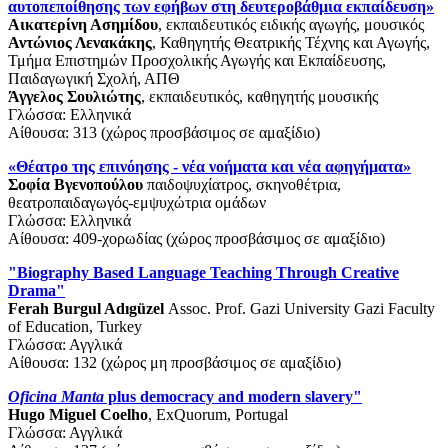
αυτοπεποίθησης των εφήβων στη δευτεροβάθμια εκπαίδευση»
Αικατερίνη Ασημίδου
, εκπαιδευτικός ειδικής αγωγής, μουσικός
Αντώνιος Λενακάκης
, Καθηγητής Θεατρικής Τέχνης και Αγωγής,
Τμήμα Επιστημών Προσχολικής Αγωγής και Εκπαίδευσης,
Παιδαγωγική Σχολή, ΑΠΘ
Άγγελος Σουλιώτης
, εκπαιδευτικός, καθηγητής μουσικής
Γλώσσα: Ελληνικά
Αίθουσα: 313 (χώρος προσβάσιμος σε αμαξίδιο)
«Θέατρο της επινόησης - νέα νοήματα και νέα αφηγήματα»
Σοφία Βγενοπούλου
παιδοψυχίατρος, σκηνοθέτρια,
θεατροπαιδαγωγός-εμψυχώτρια ομάδων
Γλώσσα: Ελληνικά
Αίθουσα: 409-χορωδίας (χώρος προσβάσιμος σε αμαξίδιο)
"Biography Based Language Teaching Through Creative
Drama"
Ferah Burgul Adıgüzel
Assoc. Prof. Gazi University Gazi Faculty
of Education, Turkey
Γλώσσα: Αγγλικά
Αίθουσα: 132 (χώρος μη προσβάσιμος σε αμαξίδιο)
Oficina Manta
plus democracy and modern slavery"
Hugo Miguel Coelho
, ExQuorum, Portugal
Γλώσσα: Αγγλικά