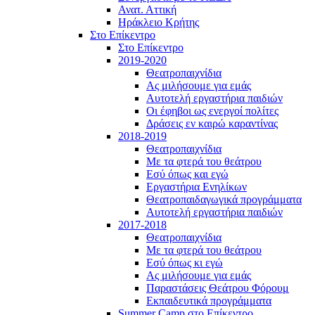
Ανατ. Αττική
Ηράκλειο Κρήτης
Στο Επίκεντρο
Στο Επίκεντρο
2019-2020
Θεατροπαιχνίδια
Ας μιλήσουμε για εμάς
Αυτοτελή εργαστήρια παιδιών
Οι έφηβοι ως ενεργοί πολίτες
Δράσεις εν καιρώ καραντίνας
2018-2019
Θεατροπαιχνίδια
Με τα φτερά του θεάτρου
Εσύ όπως και εγώ
Εργαστήρια Ενηλίκων
Θεατροπαιδαγωγικά προγράμματα
Αυτοτελή εργαστήρια παιδιών
2017-2018
Θεατροπαιχνίδια
Με τα φτερά του θεάτρου
Εσύ όπως κι εγώ
Ας μιλήσουμε για εμάς
Παραστάσεις Θεάτρου Φόρουμ
Εκπαιδευτικά προγράμματα
Summer Camp στο Επίκεντρο