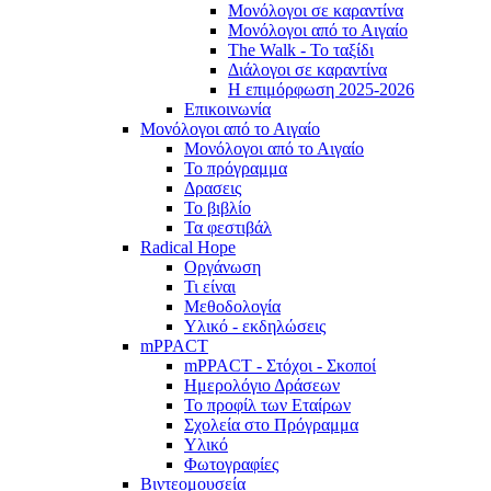
Μονόλογοι σε καραντίνα
Μονόλογοι από το Αιγαίο
The Walk - Το ταξίδι
Διάλογοι σε καραντίνα
Η επιμόρφωση 2025-2026
Επικοινωνία
Μονόλογοι από το Αιγαίο
Μονόλογοι από το Αιγαίο
Το πρόγραμμα
Δρασεις
Το βιβλίο
Τα φεστιβάλ
Radical Hope
Οργάνωση
Τι είναι
Μεθοδολογία
Υλικό - εκδηλώσεις
mPPACT
mPPACT - Στόχοι - Σκοποί
Ημερολόγιο Δράσεων
Το προφίλ των Εταίρων
Σχολεία στο Πρόγραμμα
Υλικό
Φωτογραφίες
Βιντεομουσεία