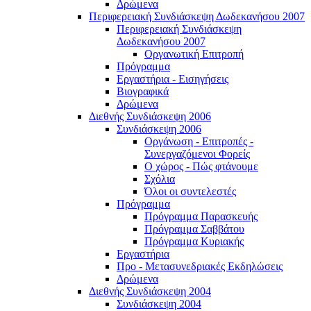
Δρώμενα
Περιφερειακή Συνδιάσκεψη Δωδεκανήσου 2007
Περιφερειακή Συνδιάσκεψη
Δωδεκανήσου 2007
Οργανωτική Επιτροπή
Πρόγραμμα
Εργαστήρια - Εισηγήσεις
Βιογραφικά
Δρώμενα
Διεθνής Συνδιάσκεψη 2006
Συνδιάσκεψη 2006
Οργάνωση - Επιτροπές -
Συνεργαζόμενοι Φορείς
Ο χώρος - Πώς φτάνουμε
Σχόλια
Όλοι οι συντελεστές
Πρόγραμμα
Πρόγραμμα Παρασκευής
Πρόγραμμα Σαββάτου
Πρόγραμμα Κυριακής
Εργαστήρια
Προ - Μετασυνεδριακές Εκδηλώσεις
Δρώμενα
Διεθνής Συνδιάσκεψη 2004
Συνδιάσκεψη 2004