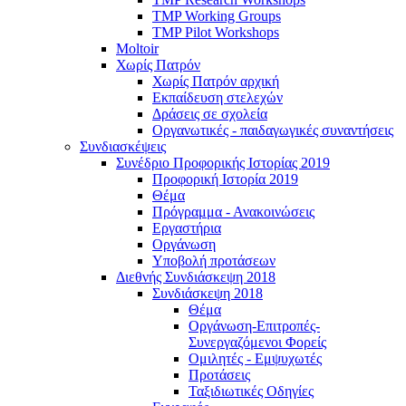
TMP Working Groups
TMP Pilot Workshops
Moltoir
Χωρίς Πατρόν
Χωρίς Πατρόν αρχική
Εκπαίδευση στελεχών
Δράσεις σε σχολεία
Οργανωτικές - παιδαγωγικές συναντήσεις
Συνδιασκέψεις
Συνέδριο Προφορικής Ιστορίας 2019
Προφορική Ιστορία 2019
Θέμα
Πρόγραμμα - Ανακοινώσεις
Εργαστήρια
Οργάνωση
Υποβολή προτάσεων
Διεθνής Συνδιάσκεψη 2018
Συνδιάσκεψη 2018
Θέμα
Οργάνωση-Επιτροπές-
Συνεργαζόμενοι Φορείς
Ομιλητές - Εμψυχωτές
Προτάσεις
Ταξιδιωτικές Οδηγίες