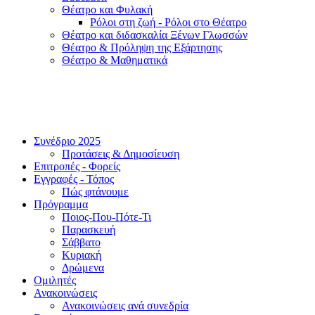
Θέατρο και Φυλακή
Ρόλοι στη ζωή - Ρόλοι στο Θέατρο
Θέατρο και διδασκαλία Ξένων Γλωσσών
Θέατρο & Πρόληψη της Εξάρτησης
Θέατρο & Μαθηματικά
Συνέδριο 2025
Προτάσεις & Δημοσίευση
Επιτροπές - Φορείς
Εγγραφές - Τόπος
Πώς φτάνουμε
Πρόγραμμα
Ποιος-Που-Πότε-Τι
Παρασκευή
Σάββατο
Κυριακή
Δρώμενα
Ομιλητές
Ανακοινώσεις
Ανακοινώσεις ανά συνεδρία