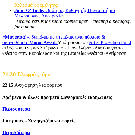
Καλεσμένος ομιλητής:
John O’ Toole,
Ομότιμος Καθηγητής Πανεπιστήμιο
Mελβούρνης, Αυστραλία
"Drama versus the sabre-toothed tiger – creating a pedagogy
for humans"
«Μια χαρά!»,
Stand-up με τη παλαιστίνια ηθοποιό &
σκηνοθέτιδα
Manal Awad.
Υπότροφος του
Artist Protection Fund
φιλοξενούμενη καλλιτέχνιδα του Πανελλήνιου Δικτύου για το
Θέατρο στην Εκπαίδευση και της Εταιρείας Θεάτρου Αντίρρηση
21.30
Ελαφρύ γεύμα
22.15
Αναχώρηση λεωφορείου
Δρώμενα & άλλες προ/μετά Συνεδριακές εκδηλώσεις
Περισσότερα
Επιτροπές - Συνεργαζόμενοι φορείς
Περισσότερα