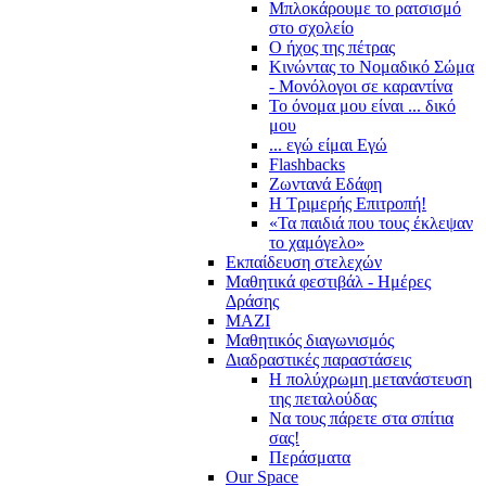
Μπλοκάρουμε το ρατσισμό
στο σχολείο
Ο ήχος της πέτρας
Κινώντας το Νομαδικό Σώμα
- Μονόλογοι σε καραντίνα
Το όνομα μου είναι ... δικό
μου
... εγώ είμαι Εγώ
Flashbacks
Ζωντανά Εδάφη
Η Τριμερής Επιτροπή!
«Τα παιδιά που τους έκλεψαν
το χαμόγελο»
Εκπαίδευση στελεχών
Μαθητικά φεστιβάλ - Ημέρες
Δράσης
ΜΑΖΙ
Μαθητικός διαγωνισμός
Διαδραστικές παραστάσεις
Η πολύχρωμη μετανάστευση
της πεταλούδας
Να τους πάρετε στα σπίτια
σας!
Περάσματα
Our Space