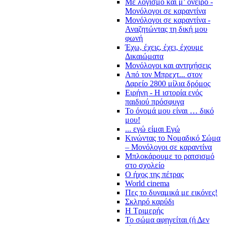
Με λογισμό και μ’ όνειρο -
Μονόλογοι σε καραντίνα
Μονόλογοι σε καραντίνα -
Αναζητώντας τη δική μου
φωνή
Έχω, έχεις, έχει, έχουμε
Δικαιώματα
Μονόλογοι και αντηχήσεις
Από τον Μπρεχτ... στον
Δαρείο 2800 μίλια δρόμος
Ειρήνη - Η ιστορία ενός
παιδιού πρόσφυγα
Το όνομά μου είναι … δικό
μου!
... εγώ είμαι Εγώ
Κινώντας το Νομαδικό Σώμα
– Μονόλογοι σε καραντίνα
Μπλοκάρουμε το ρατσισμό
στο σχολείο
Ο ήχος της πέτρας
World cinema
Πες το δυναμικά με εικόνες!
Σκληρό καρύδι
Η Τριμερής
Το σώμα αφηγείται (ή Δεν