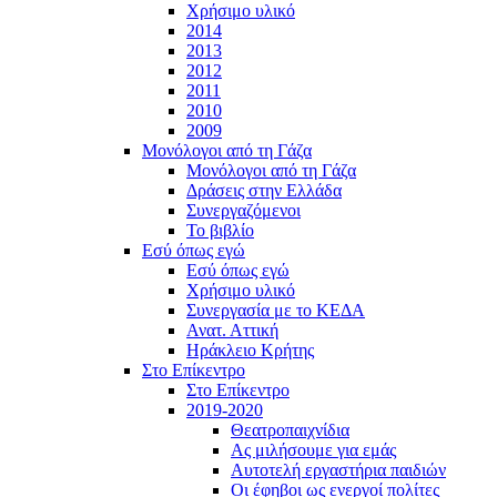
Χρήσιμο υλικό
2014
2013
2012
2011
2010
2009
Μονόλογοι από τη Γάζα
Μονόλογοι από τη Γάζα
Δράσεις στην Ελλάδα
Συνεργαζόμενοι
To βιβλίο
Εσύ όπως εγώ
Εσύ όπως εγώ
Χρήσιμο υλικό
Συνεργασία με το ΚΕΔΑ
Ανατ. Αττική
Ηράκλειο Κρήτης
Στο Επίκεντρο
Στο Επίκεντρο
2019-2020
Θεατροπαιχνίδια
Ας μιλήσουμε για εμάς
Αυτοτελή εργαστήρια παιδιών
Οι έφηβοι ως ενεργοί πολίτες