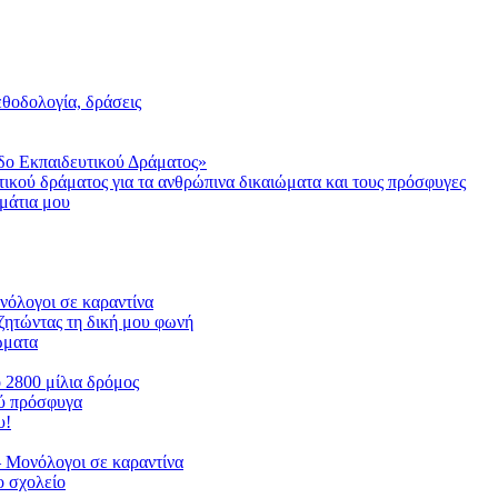
μεθοδολογία, δράσεις
δο Εκπαιδευτικού Δράματος»
τικού δράματος για τα ανθρώπινα δικαιώματα και τους πρόσφυγες
μάτια μου
ονόλογοι σε καραντίνα
ζητώντας τη δική μου φωνή
ιώματα
ο 2800 μίλια δρόμος
ού πρόσφυγα
υ!
 Μονόλογοι σε καραντίνα
 σχολείο