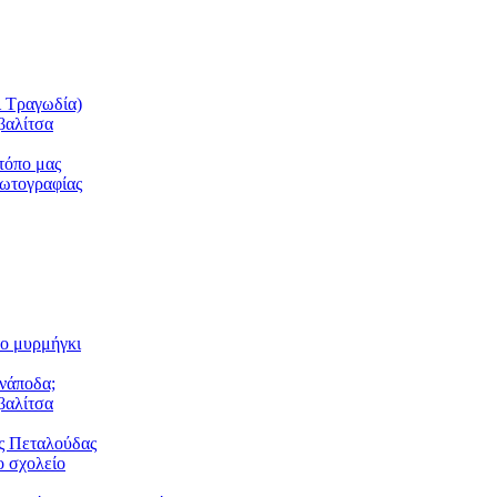
ι Τραγωδία)
βαλίτσα
τόπο μας
φωτογραφίας
το μυρμήγκι
ανάποδα;
βαλίτσα
ς Πεταλούδας
 σχολείο