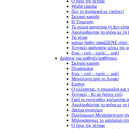
Ο ήχος της πέτρας
World cinema
Πες το δυναμικά με εικόνες!
Σκληρό καρύδι
Η Τριμερής
Το σώμα αφηγείται (ή Δεν είνα
Ακολουθώντας το αγόρι με τη 
Τα χέρια
καλώς ήρθες παράΞΕΝΕ στον 
Τεχνικές αφήγησης μέσω της 
Εγώ – εσύ – εμείς… μαζί
Δράσεις για μαθητές/μαθήτριες
Σκληρό καρύδι
Περάσματα
Εγώ – εσύ – εμείς… μαζί
Μονόλογοι από το Αιγαίο
Ειρήνη
Ο ελέφαντας, η σκιουρίνα και 
Τεχνικές - Κι αν ήσουν εσύ;
Γιατί οι νυχτερίδες κρέμονται 
Ακολουθώντας το αγόρι με τη 
Δίκτυα σχολείων
Πολύχρωμη Μετανάστευση τη
Μπλοκάρουμε το ρατσισμό στο
Ο ήχος της πέτρας