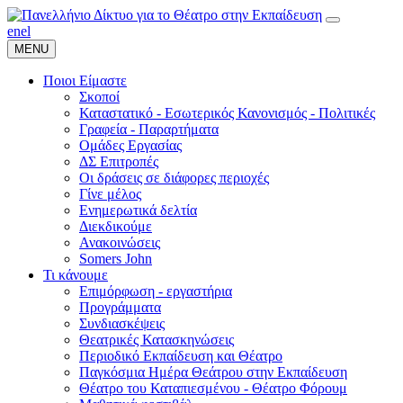
en
el
MENU
Ποιοι Είμαστε
Σκοποί
Καταστατικό - Εσωτερικός Κανονισμός - Πολιτικές
Γραφεία - Παραρτήματα
Ομάδες Εργασίας
ΔΣ Επιτροπές
Οι δράσεις σε διάφορες περιοχές
Γίνε μέλος
Ενημερωτικά δελτία
Διεκδικούμε
Ανακοινώσεις
Somers John
Τι κάνουμε
Επιμόρφωση - εργαστήρια
Προγράμματα
Συνδιασκέψεις
Θεατρικές Κατασκηνώσεις
Περιοδικό Εκπαίδευση και Θέατρο
Παγκόσμια Ημέρα Θεάτρου στην Εκπαίδευση
Θέατρο του Καταπιεσμένου - Θέατρο Φόρουμ