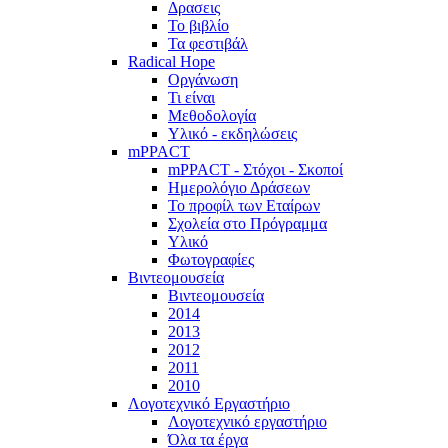
Δρασεις
Το βιβλίο
Τα φεστιβάλ
Radical Hope
Οργάνωση
Τι είναι
Μεθοδολογία
Υλικό - εκδηλώσεις
mPPACT
mPPACT - Στόχοι - Σκοποί
Ημερολόγιο Δράσεων
Το προφίλ των Εταίρων
Σχολεία στο Πρόγραμμα
Υλικό
Φωτογραφίες
Βιντεομουσεία
Βιντεομουσεία
2014
2013
2012
2011
2010
Λογοτεχνικό Εργαστήριο
Λογοτεχνικό εργαστήριο
Όλα τα έργα