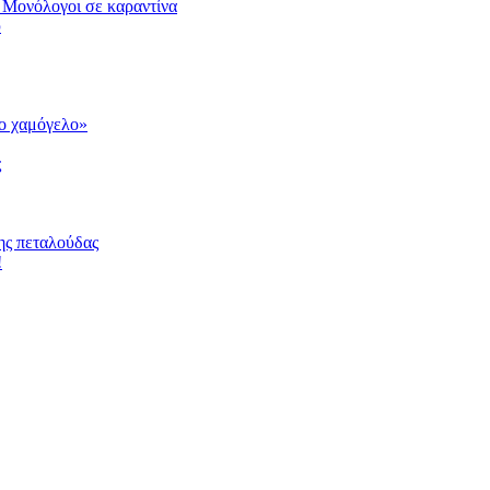
 Μονόλογοι σε καραντίνα
υ
το χαμόγελο»
ς
ης πεταλούδας
!