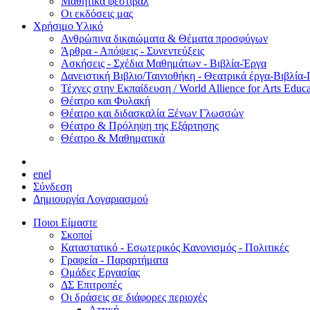
Μαθητικά φεστιβάλ
Οι εκδόσεις μας
Χρήσιμο Υλικό
Ανθρώπινα δικαιώματα & Θέματα προσφύγων
Άρθρα - Απόψεις - Συνεντεύξεις
Ασκήσεις - Σχέδια Μαθημάτων - Βιβλία-Έργα
Δανειστική Βιβλιο/Ταινιοθήκη - Θεατρικά έργα-Βιβλία-
Τέχνες στην Εκπαίδευση / World Allience for Arts Educa
Θέατρο και Φυλακή
Θέατρο και διδασκαλία Ξένων Γλωσσών
Θέατρο & Πρόληψη της Εξάρτησης
Θέατρο & Μαθηματικά
en
el
Σύνδεση
Δημιουργία Λογαριασμού
Ποιοι Είμαστε
Σκοποί
Καταστατικό - Εσωτερικός Κανονισμός - Πολιτικές
Γραφεία - Παραρτήματα
Ομάδες Εργασίας
ΔΣ Επιτροπές
Οι δράσεις σε διάφορες περιοχές
Αττική