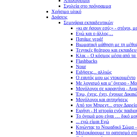
Απολογισμοί
Σχολεία στο πρόγραμμα
Χρήσιμο υλικό
Δράσεις
Σεμινάρια εκπαιδευτικών
«κι αν ήσουν εσύ;» - στόχοι, 
Εγώ και ο άλλος…
Πατάμε γερά!
Βιωματική μάθηση με τη μέθο
Τεχνικές θεάτρου και εκπαιδευ
Κλικ – Ο κόσμος μέσα από τα 
Flashbacks
Nour
Ειδήσεις... αλλιώς
Ο εαυτός μου ως ντοκουμέντο
Με λογισμό και μ’ όνειρο - Μ
Μονόλογοι σε καραντίνα - Ανα
Έχω, έχεις, έχει, έχουμε Δικα
Μονόλογοι και αντηχήσεις
Από τον Μπρεχτ... στον Δαρεί
Ειρήνη - Η ιστορία ενός παιδι
Το όνομά μου είναι … δικό μο
... εγώ είμαι Εγώ
Κινώντας το Νομαδικό Σώμα –
Μπλοκάρουμε το ρατσισμό στο