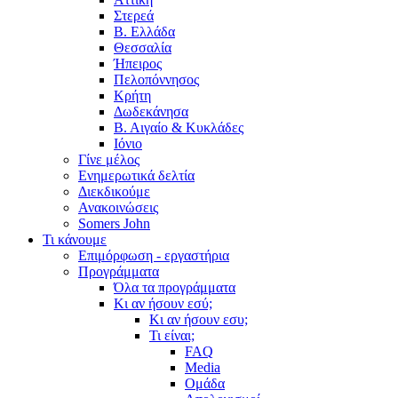
Στερεά
Β. Ελλάδα
Θεσσαλία
Ήπειρος
Πελοπόννησος
Κρήτη
Δωδεκάνησα
Β. Αιγαίο & Κυκλάδες
Ιόνιο
Γίνε μέλος
Ενημερωτικά δελτία
Διεκδικούμε
Ανακοινώσεις
Somers John
Τι κάνουμε
Επιμόρφωση - εργαστήρια
Προγράμματα
Όλα τα προγράμματα
Κι αν ήσουν εσύ;
Κι αν ήσουν εσυ;
Τι είναι;
FAQ
Media
Ομάδα