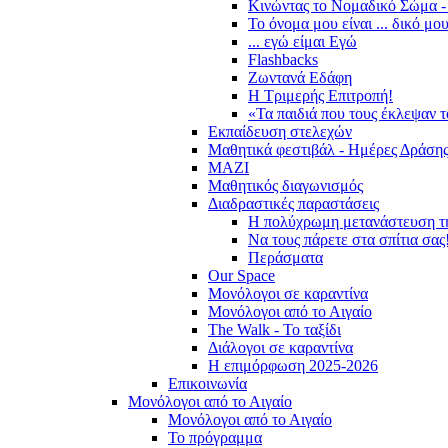
Κινώντας το Νομαδικό Σώμα -
Το όνομα μου είναι ... δικό μο
... εγώ είμαι Εγώ
Flashbacks
Ζωντανά Εδάφη
Η Τριμερής Επιτροπή!
«Τα παιδιά που τους έκλεψαν 
Εκπαίδευση στελεχών
Μαθητικά φεστιβάλ - Ημέρες Δράση
ΜΑΖΙ
Μαθητικός διαγωνισμός
Διαδραστικές παραστάσεις
Η πολύχρωμη μετανάστευση τ
Να τους πάρετε στα σπίτια σας
Περάσματα
Our Space
Μονόλογοι σε καραντίνα
Μονόλογοι από το Αιγαίο
The Walk - Το ταξίδι
Διάλογοι σε καραντίνα
Η επιμόρφωση 2025-2026
Επικοινωνία
Μονόλογοι από το Αιγαίο
Μονόλογοι από το Αιγαίο
Το πρόγραμμα