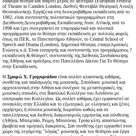
διάφορα θέατρα και παίρνει μέρος σε φεστιβάλ (European Festival
of Theatre in Camden London, Διεθνές Φεστιβάλ Θεατρική Aνοιξη
Θεσσαλονίκη). Εργάζεται στη δευτεροβάθμια εκπαίδευση από το
1982, είναι συντονιστής πολιτιστικών προγραμμάτων στη
Διεύθυνση Δευτεροβάθμιας Εκπαίδευσης Ανατ. Αττικής από το
1998 και έχει συνεργαστεί σε επιμορφωτικά και πιλοτικά
προγράμματα για το θέατρο στην εκπαίδευση με πολλούς φορείς
όπως τα ΠΕΚ, το Πανεπιστήμιο Αθηνών, το Central School of
Speech and Drama (London), Δημοτικά Θέατρα, επαγγελματικές
Ενώσεις κ.ά. Είναι εισηγητής και συντονιστής του προγράμματος ?
εκπαίδευση & θέατρο?, συντονιστής της Διεθνούς Συνδιάσκεψης
της Αθήνας και πρόεδρος στο Πανελλήνιο Δίκτυο Για Το Θέατρο
στην Εκπαίδευση.
H
Σμαρώ Χ. Γρηγοριάδου
είναι σολίστ κλασσικής κιθάρας,
συνθέτης και παιδαγωγός της μουσικής. Σπούδασε μουσική και
αρχιτεκτονική στην Αθήνα και συνέχισε τις μεταπτυχιακές της
μουσικές σπουδές στο Βασιλικό Κολλέγιο του Λονδίνου με
υποτροφία του Κολλεγίου. Ως σολίστ κιθάρας έχει εμφανιστεί σε
συναυλίες στην Ελλάδα και το εξωτερικό, με ελληνικές και ξένες
ορχήστρες ή σύνολα μουσικής δωματίου καθώς και σε
πανελλήνιους και διεθνείς διαγωνισμούς ερμηνείας και σύνθεσης
(Αθήνα, Μπιλμπάο, Ρώμη, Μπολόνια, Τροία κλπ), αποσπώντας
βραβεία και τιμητικές διακρίσεις. Σαν συνθέτης έχει εργασθεί στον
χώρο της λεγόμενης "λόγιας" μουσικής και του θεάτρου και έργα