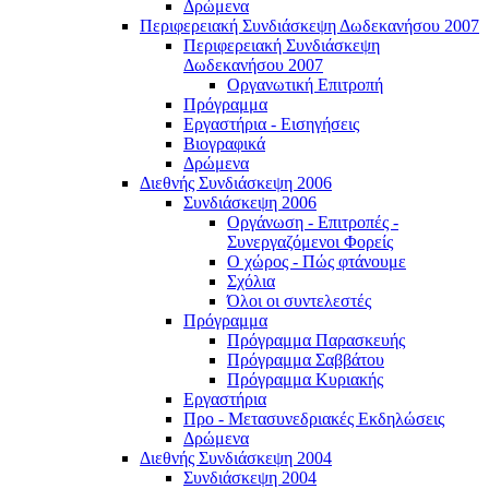
Δρώμενα
Περιφερειακή Συνδιάσκεψη Δωδεκανήσου 2007
Περιφερειακή Συνδιάσκεψη
Δωδεκανήσου 2007
Οργανωτική Επιτροπή
Πρόγραμμα
Εργαστήρια - Εισηγήσεις
Βιογραφικά
Δρώμενα
Διεθνής Συνδιάσκεψη 2006
Συνδιάσκεψη 2006
Οργάνωση - Επιτροπές -
Συνεργαζόμενοι Φορείς
Ο χώρος - Πώς φτάνουμε
Σχόλια
Όλοι οι συντελεστές
Πρόγραμμα
Πρόγραμμα Παρασκευής
Πρόγραμμα Σαββάτου
Πρόγραμμα Κυριακής
Εργαστήρια
Προ - Μετασυνεδριακές Εκδηλώσεις
Δρώμενα
Διεθνής Συνδιάσκεψη 2004
Συνδιάσκεψη 2004