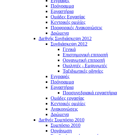
Εγγραφές
Πρόγραμμα
Εργαστήρια
Ομάδες Εργασίας
Κεντρικές ομιλίες
Προφορικές Ανακοινώσεις
Δρώμενα
Διεθνής Συνδιάσκεψη 2012
Συνδιάσκεψη 2012
Γενικά
Επιστημονική επιτροπή
Οργανωτική επιτροπή
Ομιλητές - Εμψυχωτές
Ταξιδιωτικές οδηγίες
Εγγραφές
Πρόγραμμα
Εργαστήρια
Προσυνεδριακά εργαστήρια
Ομάδες εργασίας
Κεντρικές ομιλίες
Ανακοινώσεις
Δρώμενα
Διεθνές Συμπόσιο 2010
Συμπόσιο 2010
Οργάνωση