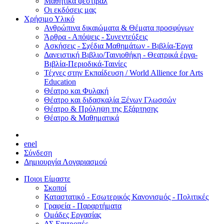
Μαθητικά φεστιβάλ
Οι εκδόσεις μας
Χρήσιμο Υλικό
Ανθρώπινα δικαιώματα & Θέματα προσφύγων
Άρθρα - Απόψεις - Συνεντεύξεις
Ασκήσεις - Σχέδια Μαθημάτων - Βιβλία-Έργα
Δανειστική Βιβλιο/Ταινιοθήκη - Θεατρικά έργα-
Βιβλία-Περιοδικά-Ταινίες
Τέχνες στην Εκπαίδευση / World Allience for Arts
Education
Θέατρο και Φυλακή
Θέατρο και διδασκαλία Ξένων Γλωσσών
Θέατρο & Πρόληψη της Εξάρτησης
Θέατρο & Μαθηματικά
en
el
Σύνδεση
Δημιουργία Λογαριασμού
Ποιοι Είμαστε
Σκοποί
Καταστατικό - Εσωτερικός Κανονισμός - Πολιτικές
Γραφεία - Παραρτήματα
Ομάδες Εργασίας
ΔΣ Επιτροπές