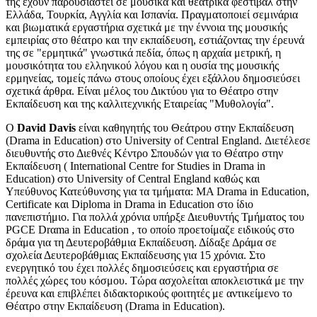
της έχουν παρουσιαστεί σε μουσικά και θεατρικά φεστιβάλ στην
Ελλάδα, Τουρκία, Αγγλία και Ισπανία. Πραγματοποιεί σεμινάρια
και βιωματικά εργαστήρια σχετικά με την έννοια της μουσικής
εμπειρίας στο θέατρο και την εκπαίδευση, εστιάζοντας την έρευνά
της σε "ερμητικά" γνωστικά πεδία, όπως η αρχαία μετρική, η
μουσικότητα του ελληνικού λόγου και η ουσία της μουσικής
ερμηνείας, τομείς πάνω στους οποίους έχει εξάλλου δημοσιεύσει
σχετικά άρθρα. Είναι μέλος του Δικτύου για το Θέατρο στην
Εκπαίδευση και της καλλιτεχνικής Εταιρείας "Μυθολογία".
Ο
David Davis
είναι καθηγητής του Θεάτρου στην Εκπαίδευση
(Drama in Education) στο University of Central England. Διετέλεσε
διευθυντής στο Διεθνές Κέντρο Σπουδών για το Θέατρο στην
Εκπαίδευση ( International Centre for Studies in Drama in
Education) στο University of Central England καθώς και
Υπεύθυνος Κατεύθυνσης για τα τμήματα: ΜΑ Drama in Education,
Certificate και Diploma in Drama in Education στο ίδιο
πανεπιστήμιο. Για πολλά χρόνια υπήρξε Διευθυντής Τμήματος του
PGCE Drαma in Education , το οποίο προετοίμαζε ειδικούς στο
δράμα για τη Δευτεροβάθμια Εκπαίδευση. Δίδαξε Δράμα σε
σχολεία Δευτεροβάθμιας Εκπαίδευσης για 15 χρόνια. Στο
ενεργητικό του έχει πολλές δημοσιεύσεις και εργαστήρια σε
πολλές χώρες του κόσμου. Τώρα ασχολείται αποκλειστικά με την
έρευνα και επιβλέπει διδακτορικούς φοιτητές με αντικείμενο το
Θέατρο στην Εκπαίδευση (Drama in Education).