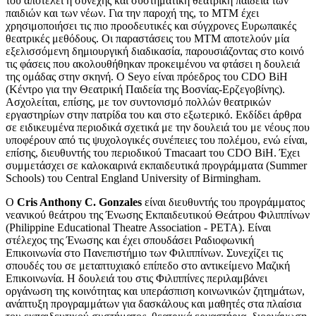
του αποτελεί η συνεχής και συστηματική θεατρική παιδεία των
παιδιών και των νέων. Για την παροχή της, το ΜΤΜ έχει
χρησιμοποιήσει τις πιο προοδευτικές και σύγχρονες Ευρωπαικές
θεατρικές μεθόδους. Οι παραστάσεις του ΜΤΜ αποτελούν μία
εξελισσόμενη δημιουργική διαδικασία, παρουσιάζοντας στο κοινό
τις φάσεις που ακολουθήθηκαν προκειμένου να φτάσει η δουλειά
της ομάδας στην σκηνή. Ο Seyo είναι πρόεδρος του CDO BiH
(Κέντρο για την Θεατρική Παιδεία της Βοσνίας-Ερζεγοβίνης).
Ασχολείται, επίσης, με τον συντονισμό πολλών θεατρικών
εργαστηρίων στην πατρίδα του και στο εξωτερικό. Εκδίδει άρθρα
σε ειδικευμένα περιοδικά σχετικά με την δουλειά του με νέους που
υποφέρουν από τις ψυχολογικές συνέπειες του πολέμου, ενώ είναι,
επίσης, διευθυντής του περιοδικού Tmacaart του CDO BiH. Έχει
συμμετάσχει σε καλοκαιρινά εκπαιδευτικά προγράμματα (Summer
Schools) του Central England University of Birmingham.
Ο
Cris Anthony C. Gonzales
είναι διευθυντής του προγράμματος
νεανικού θεάτρου της Ένωσης Εκπαιδευτικού Θεάτρου Φιλιππίνων
(Philippine Educational Theatre Association - PETA). Είναι
στέλεχος της Ένωσης και έχει σπουδάσει Ραδιοφωνική
Επικοινωνία στο Πανεπιστήμιο των Φιλιππίνων. Συνεχίζει τις
σπουδές του σε μεταπτυχιακό επίπεδο στο αντικείμενο Μαζική
Επικοινωνία. Η δουλειά του στις Φιλιππίνες περιλαμβάνει
οργάνωση της κοινότητας και υπεράσπιση κοινωνικών ζητημάτων,
ανάπτυξη προγραμμάτων για δασκάλους και μαθητές στα πλαίσια