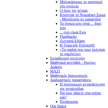
Μπλοκάρουμε το ρατσισμό
στο σχολείο
Ο ήχος της πέτρας
Κινώντας το Νομαδικό Σώμα
- Μονόλογοι σε καραντίνα
Το όνομα μου είναι ... δικό
μου
... εγώ είμαι Εγώ
Flashbacks
Ζωντανά Εδάφη
Η Τριμερής Επιτροπή!
«Τα παιδιά που τους έκλεψαν
το χαμόγελο»
Εκπαίδευση στελεχών
Μαθητικά φεστιβάλ - Ημέρες
Δράσης
ΜΑΖΙ
Μαθητικός διαγωνισμός
Διαδραστικές παραστάσεις
Η πολύχρωμη μετανάστευση
της πεταλούδας
Να τους πάρετε στα σπίτια
σας!
Περάσματα
Our Space