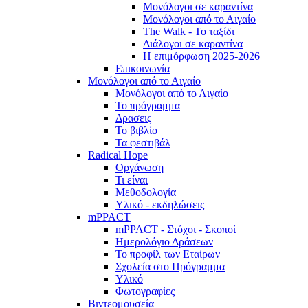
Μονόλογοι σε καραντίνα
Μονόλογοι από το Αιγαίο
The Walk - Το ταξίδι
Διάλογοι σε καραντίνα
Η επιμόρφωση 2025-2026
Επικοινωνία
Μονόλογοι από το Αιγαίο
Μονόλογοι από το Αιγαίο
Το πρόγραμμα
Δρασεις
Το βιβλίο
Τα φεστιβάλ
Radical Hope
Οργάνωση
Τι είναι
Μεθοδολογία
Υλικό - εκδηλώσεις
mPPACT
mPPACT - Στόχοι - Σκοποί
Ημερολόγιο Δράσεων
Το προφίλ των Εταίρων
Σχολεία στο Πρόγραμμα
Υλικό
Φωτογραφίες
Βιντεομουσεία