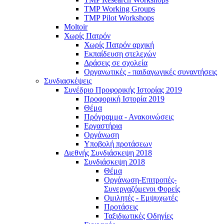
TMP Working Groups
TMP Pilot Workshops
Moltoir
Χωρίς Πατρόν
Χωρίς Πατρόν αρχική
Εκπαίδευση στελεχών
Δράσεις σε σχολεία
Οργανωτικές - παιδαγωγικές συναντήσεις
Συνδιασκέψεις
Συνέδριο Προφορικής Ιστορίας 2019
Προφορική Ιστορία 2019
Θέμα
Πρόγραμμα - Ανακοινώσεις
Εργαστήρια
Οργάνωση
Υποβολή προτάσεων
Διεθνής Συνδιάσκεψη 2018
Συνδιάσκεψη 2018
Θέμα
Οργάνωση-Επιτροπές-
Συνεργαζόμενοι Φορείς
Ομιλητές - Εμψυχωτές
Προτάσεις
Ταξιδιωτικές Οδηγίες