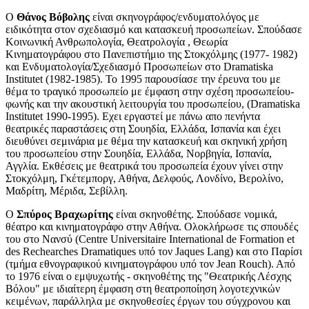
Ο
Θάνος Βόβολης
είναι σκηνογράφος/ενδυματολόγος με
ειδικότητα στον σχεδιασμό και κατασκευή προσωπείων. Σπούδασε
Κοινωνική Ανθρωπολογία, Θεατρολογία , Θεωρία
Κινηματογράφου στο Πανεπιστήμιο της Στοκχόλμης (1977- 1982)
και Ενδυματολογία/Σχεδιασμό Προσωπείων στο Dramatiska
Institutet (1982-1985). Το 1995 παρουσίασε την έρευνα του με
θέμα το τραγικό προσωπείο με έμφαση στην σχέση προσωπείου-
φωνής και την ακουστική λειτουργία του προσωπείου, (Dramatiska
Institutet 1990-1995). Εχει εργαστεί με πάνω απο πενήντα
θεατρικές παραστάσεις στη Σουηδία, Ελλάδα, Ισπανία και έχει
διευθύνει σεμινάρια με θέμα την κατασκευή και σκηνική χρήση
του προσωπείου στην Σουηδία, Ελλάδα, Νορβηγία, Ισπανία,
Αγγλία. Εκθέσεις με θεατρικά του προσωπεία έχουν γίνει στην
Στοκχόλμη, Γκέτεμποργ, Αθήνα, Δελφούς, Λονδίνο, Βερολίνο,
Μαδρίτη, Μέριδα, Σεβίλλη.
O
Σπύρος Βραχωρίτης
είναι σκηνοθέτης. Σπούδασε νομικά,
θέατρο και κινηματογράφο στην Αθήνα. Ολοκλήρωσε τις σπουδές
του στο Νανσύ (Centre Universitaire International de Formation et
des Rechearches Dramatiques υπό τον Jaques Lang) και στο Παρίσι
(τμήμα εθνογραφικού κινηματογράφου υπό τον Jean Rouch). Από
το 1976 είναι ο εμψυχωτής - σκηνοθέτης της "Θεατρικής Λέσχης
Βόλου" με ιδιαίτερη έμφαση στη θεατροποίηση λογοτεχνικών
κειμένων, παράλληλα με σκηνοθεσίες έργων του σύγχρονου και