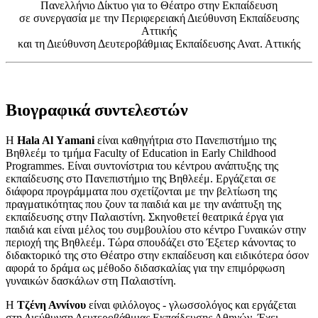
Πανελλήνιο Δίκτυο για το Θέατρο στην Εκπαίδευση
σε συνεργασία με την Περιφερειακή Διεύθυνση Εκπαίδευσης
Αττικής
και τη Διεύθυνση Δευτεροβάθμιας Εκπαίδευσης Ανατ. Αττικής
Βιογραφικά συντελεστών
H
Hala Al Υamani
είναι καθηγήτρια στο Πανεπιστήμιο της
Βηθλεέμ το τμήμα Faculty of Education in Early Childhood
Programmes. Είναι συντονίστρια του κέντρου ανάπτυξης της
εκπαίδευσης στο Πανεπιστήμιο της Βηθλεέμ. Εργάζεται σε
διάφορα προγράμματα που σχετίζονται με την βελτίωση της
πραγματικότητας που ζουν τα παιδιά και με την ανάπτυξη της
εκπαίδευσης στην Παλαιστίνη. Σκηνοθετεί θεατρικά έργα για
παιδιά και είναι μέλος του συμβουλίου στο κέντρο Γυναικών στην
περιοχή της Βηθλεέμ. Τώρα σπουδάζει στο Έξετερ κάνοντας το
διδακτορικό της στο Θέατρο στην εκπαίδευση και ειδικότερα όσον
αφορά το δράμα ως μέθοδο διδασκαλίας για την επιμόρφωση
γυναικών δασκάλων στη Παλαιστίνη.
Η
Τζένη Αννίνου
είναι φιλόλογος - γλωσσολόγος και εργάζεται
στη Διεύθυνση Δευτεροβάθμιας Εκπαίδευσης Αθηνών. Έχει