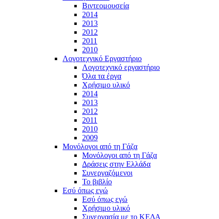
Βιντεομουσεία
2014
2013
2012
2011
2010
Λογοτεχνικό Εργαστήριο
Λογοτεχνικό εργαστήριο
Όλα τα έργα
Χρήσιμο υλικό
2014
2013
2012
2011
2010
2009
Μονόλογοι από τη Γάζα
Μονόλογοι από τη Γάζα
Δράσεις στην Ελλάδα
Συνεργαζόμενοι
To βιβλίο
Εσύ όπως εγώ
Εσύ όπως εγώ
Χρήσιμο υλικό
Συνεργασία με το ΚΕΔΑ