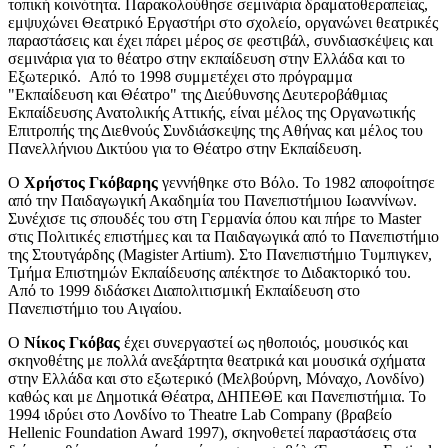
τοπική κοινότητα. Παρακολούθησε σεμινάρια δραματοθεραπείας,
εμψυχώνει Θεατρικό Εργαστήρι στο σχολείο, οργανώνει θεατρικές
παραστάσεις και έχει πάρει μέρος σε φεστιβάλ, συνδιασκέψεις και
σεμινάρια για το θέατρο στην εκπαίδευση στην Ελλάδα και το
Εξωτερικό. Από το 1998 συμμετέχει στο πρόγραμμα
"Εκπαίδευση και Θέατρο" της Διεύθυνσης Δευτεροβάθμιας
Εκπαίδευσης Ανατολικής Αττικής, είναι μέλος της Οργανωτικής
Επιτροπής της Διεθνούς Συνδιάσκεψης της Αθήνας και μέλος του
Πανελλήνιου Δικτύου για το Θέατρο στην Εκπαίδευση.
Ο
Χρήστος Γκόβαρης
γεννήθηκε στο Βόλο. Το 1982 αποφοίτησε
από την Παιδαγωγική Ακαδημία του Πανεπιστήμιου Ιωαννίνων.
Συνέχισε τις σπουδές του στη Γερμανία όπου και πήρε το Master
στις Πολιτικές επιστήμες και τα Παιδαγωγικά από το Πανεπιστήμιο
της Στουτγάρδης (Magister Artium). Στο Πανεπιστήμιο Τυμπιγκεν,
Τμήμα Επιστημών Εκπαίδευσης απέκτησε το Διδακτορικό του.
Από το 1999 διδάσκει Διαπολιτισμική Εκπαίδευση στο
Πανεπιστήμιο του Αιγαίου.
Ο
Νίκος Γκόβας
έχει συνεργαστεί ως ηθοποιός, μουσικός και
σκηνοθέτης με πολλά ανεξάρτητα θεατρικά και μουσικά σχήματα
στην Ελλάδα και στο εξωτερικό (Μελβούρνη, Μόναχο, Λονδίνο)
καθώς και με Δημοτικά Θέατρα, ΔΗΠΕΘΕ και Πανεπιστήμια. Το
1994 ιδρύει στο Λονδίνο το Theatre Lab Company (βραβείο
Hellenic Foundation Award 1997), σκηνοθετεί παραστάσεις στα