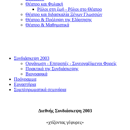
Θέατρο και Φυλακή
Ρόλοι στη ζωή - Ρόλοι στο Θέατρο
Θέατρο και διδασκαλία Ξένων Γλωσσών
Θέατρο & Πρόληψη της Εξάρτησης
Θέατρο & Μαθηματικά
Συνδιάσκεψη 2003
Οργάνωση - Επιτροπές - Συνεργαζόμενοι Φορείς
Πρακτικά της Συνδιάσκεψης
Βιογραφικά
Πρόγραμμα
Εργαστήρια
Συμπληρωματικά σεμινάρια
Διεθνής Συνδιάσκεψη 2003
«χτίζοντας γέφυρες»