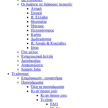
Οι δράσεις σε διάφορες περιοχές
Αττική
Στερεά
Β. Ελλάδα
Θεσσαλία
Ήπειρος
Πελοπόννησος
Κρήτη
Δωδεκάνησα
Β. Αιγαίο & Κυκλάδες
Ιόνιο
Γίνε μέλος
Ενημερωτικά δελτία
Διεκδικούμε
Ανακοινώσεις
Somers John
Τι κάνουμε
Επιμόρφωση - εργαστήρια
Προγράμματα
Όλα τα προγράμματα
Κι αν ήσουν εσύ;
Κι αν ήσουν εσυ;
Τι είναι;
FAQ