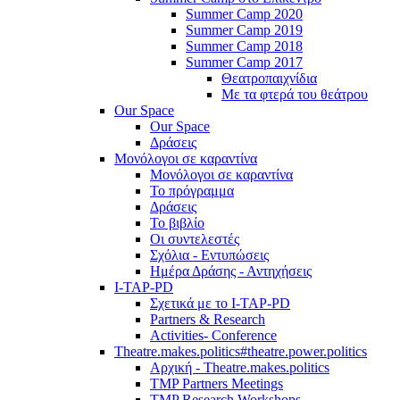
Summer Camp 2020
Summer Camp 2019
Summer Camp 2018
Summer Camp 2017
Θεατροπαιχνίδια
Με τα φτερά του θεάτρου
Our Space
Our Space
Δράσεις
Μονόλογοι σε καραντίνα
Μονόλογοι σε καραντίνα
Το πρόγραμμα
Δράσεις
Το βιβλίο
Οι συντελεστές
Σχόλια - Εντυπώσεις
Ημέρα Δράσης - Αντηχήσεις
I-TAP-PD
Σχετικά με το I-TAP-PD
Partners & Research
Activities- Conference
Theatre.makes.politics#theatre.power.politics
Αρχική - Theatre.makes.politics
TMP Partners Meetings
TMP Research Workshops