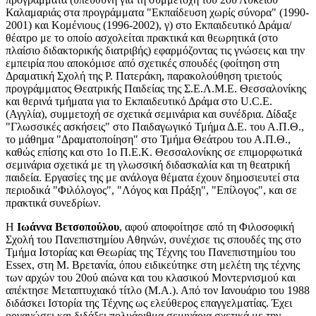
Καλαμαριάς στα προγράμματα "Εκπαίδευση χωρίς σύνορα" (1990-
2001) και Κομένιους (1996-2002), γ) στο Εκπαιδευτικό Δράμα/
θέατρο με το οποίο ασχολείται πρακτικά και θεωρητικά (στο
πλαίσιο διδακτορικής διατριβής) εφαρμόζοντας τις γνώσεις και την
εμπειρία που αποκόμισε από σχετικές σπουδές (φοίτηση στη
Δραματική Σχολή της Ρ. Πατεράκη, παρακολούθηση τριετούς
προγράμματος Θεατρικής Παιδείας της Σ.Ε.Λ.Μ.Ε. Θεσσαλονίκης
και θερινά τμήματα για το Εκπαιδευτικό Δράμα στο U.C.E.
(Αγγλία), συμμετοχή σε σχετικά σεμινάρια και συνέδρια. Δίδαξε
"Γλωσσικές ασκήσεις" στο Παιδαγωγικό Τμήμα Δ.Ε. του Α.Π.Θ.,
το μάθημα "Δραματοποίηση" στο Τμήμα Θεάτρου του Α.Π.Θ.,
καθώς επίσης και στο 1ο Π.Ε.Κ. Θεσσαλονίκης σε επιμορφωτικά
σεμινάρια σχετικά με τη γλωσσική διδασκαλία και τη θεατρική
παιδεία. Εργασίες της με ανάλογα θέματα έχουν δημοσιευτεί στα
περιοδικά "Φιλόλογος", "Λόγος και Πράξη", "Επίλογος", και σε
πρακτικά συνεδρίων.
Η
Ιωάννα Βετσοπούλου
, αφού αποφοίτησε από τη Φιλοσοφική
Σχολή του Πανεπιστημίου Αθηνών, συνέχισε τις σπουδές της στο
Τμήμα Ιστορίας και Θεωρίας της Τέχνης του Πανεπιστημίου του
Essex, στη Μ. Βρετανία, όπου ειδικεύτηκε στη μελέτη της τέχνης
των αρχών του 20ού αιώνα και του κλασικού Μοντερνισμού και
απέκτησε Μεταπτυχιακό τίτλο (Μ.Α.). Από τον Ιανουάριο του 1988
διδάσκει Ιστορία της Τέχνης ως ελεύθερος επαγγελματίας. Έχει
οργανώσει και διδάξει πολυάριθμα σεμινάρια σχετικά με την