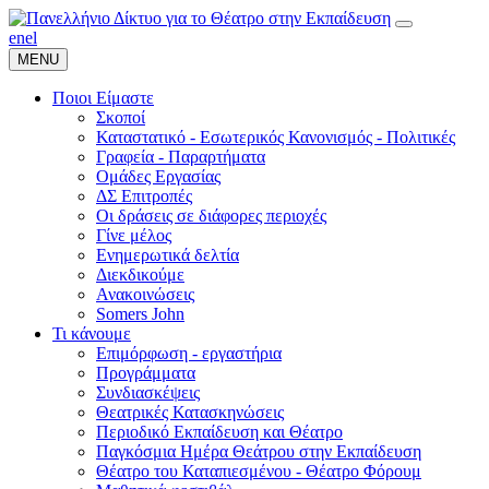
en
el
MENU
Ποιοι Είμαστε
Σκοποί
Καταστατικό - Εσωτερικός Κανονισμός - Πολιτικές
Γραφεία - Παραρτήματα
Ομάδες Εργασίας
ΔΣ Επιτροπές
Οι δράσεις σε διάφορες περιοχές
Γίνε μέλος
Ενημερωτικά δελτία
Διεκδικούμε
Ανακοινώσεις
Somers John
Τι κάνουμε
Επιμόρφωση - εργαστήρια
Προγράμματα
Συνδιασκέψεις
Θεατρικές Κατασκηνώσεις
Περιοδικό Εκπαίδευση και Θέατρο
Παγκόσμια Ημέρα Θεάτρου στην Εκπαίδευση
Θέατρο του Καταπιεσμένου - Θέατρο Φόρουμ