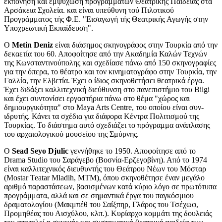
εκπόνηση και εμψύχωση προγραμμάτων Θεατρικής Παιδείας στα
Αρσάκεια Σχολεία. και είναι υπεύθυνη τού Πιλοτικού
Προγράμματος τής Φ.Ε. "Εισαγωγή τής Θεατρικής Αγωγής στην
Υποχρεωτική Εκπαίδευση".
Ο
Metin Deniz
είναι διάσημος σκηνογράφος στην Τουρκία από την
δεκαετία του 60. Αποφοίτησε από την Ακαδημία Καλών Τεχνών
της Κωνσταντινούπολης και σχεδίασε πάνω από 150 σκηνογραφίες
για την όπερα, το θέατρο και τον κινηματογράφο στην Τουρκία, την
Γαλλία, την Ελβετία. Έχει ο ίδιος σκηνοθετήσει θεατρικά έργα.
Έχει διδάξει καλλιτεχνική διεύθυνση στο πανεπιστήμιο του Bilgi
και έχει συντονίσει εργαστήρια πάνω στο θέμα "χώρος και
δημιουργικότητα" στο Maya Arts Centre, του οποίου είναι συν-
ιδρυτής. Κάνει τα σχέδια για διάφορα Κέντρα Πολιτισμού της
Τουρκίας. Το διάστημα αυτό σχεδιάζει το πρόγραμμα ανάπλασης
του αρχαιολογικού μουσείου της Σμύρνης.
Ο
Sead Seyo Djulic
γεννήθηκε το 1950. Αποφοίτησε από το
Drama Studio του Σαράγεβο (Βοσνία-Ερζεγοβίνη). Από το 1974
είναι καλλιτεχνικός διευθυντής του Θεάτρου Νέων του Μόσταρ
(Mostar Teatar Mladih, ΜΤΜ), όπου σκηνοθέτησε έναν μεγάλο
αριθμό παραστάσεων, βασισμένων κατά κύριο λόγο σε πρωτότυπα
προγράμματα, αλλά και σε σημαντικά έργα του παγκόσμιου
δραματολογίου (Μακμπέθ του Σαίξπηρ, Γλάρος του Τσέχωφ,
Προμηθέας του Αισχύλου, κλπ.). Κυρίαρχο κομμάτι της δουλειάς