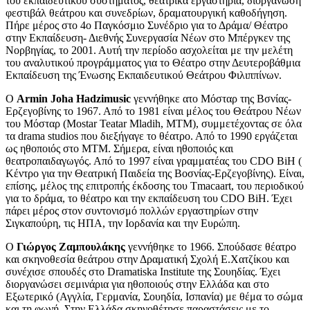
του εκπαιδευτικού συστήματος, θεατρικά εργαστήρια, διοργάνωση
φεστιβάλ θεάτρου και συνεδρίων, δραματουργική καθοδήγηση.
Πήρε μέρος στο 4ο Παγκόσμιο Συνέδριο για το Δράμα/ Θέατρο
στην Εκπαίδευση- Διεθνής Συνεργασία Νέων στο Μπέργκεν της
Νορβηγίας, το 2001. Αυτή την περίοδο ασχολείται με την μελέτη
του αναλυτικού προγράμματος για το Θέατρο στην Δευτεροβάθμια
Εκπαίδευση της Ένωσης Εκπαιδευτικού Θεάτρου Φιλιππίνων.
O
Armin Joha Hadzimusic
γεννήθηκε ατο Μόσταρ της Βσνίας-
Ερζεγοβίνης το 1967. Από το 1981 είναι μέλος του Θεάτρου Νέων
του Μόσταρ (Mostar Teatar Mladih, MTM), συμμετέχοντας σε όλα
τα drama studios που διεξήγαγε το θέατρο. Από το 1990 εργάζεται
ως ηθοποιός στο ΜΤΜ. Σήμερα, είναι ηθοποιός και
θεατροπαιδαγωγός. Από το 1997 είναι γραμματέας του CDO BiH (
Κέντρο για την Θεατρική Παιδεία της Βοσνίας-Ερζεγοβίνης). Είναι,
επίσης, μέλος της επιτροπής έκδοσης του Tmacaart, του περιοδικού
για το δράμα, το θέατρο και την εκπαίδευση του CDO BiH. Έχει
πάρει μέρος στον συντονισμό πολλών εργαστηρίων στην
Σιγκαπούρη, τις ΗΠΑ, την Ιορδανία και την Ευρώπη.
O
Γιώργος Ζαμπουλάκης
γεννήθηκε το 1966. Σπούδασε θέατρο
και σκηνοθεσία θεάτρου στην Δραματική Σχολή Ε.Χατζίκου και
συνέχισε σπουδές στο Dramatiska Institute της Σουηδίας. Έχει
διοργανώσει σεμινάρια για ηθοποιούς στην Ελλάδα και στο
Εξωτερικό (Αγγλία, Γερμανία, Σουηδία, Ισπανία) με θέμα το σώμα
και τη φωνή. Στην Ελλάδα σκηνοθέτησε παραστάσεις με το