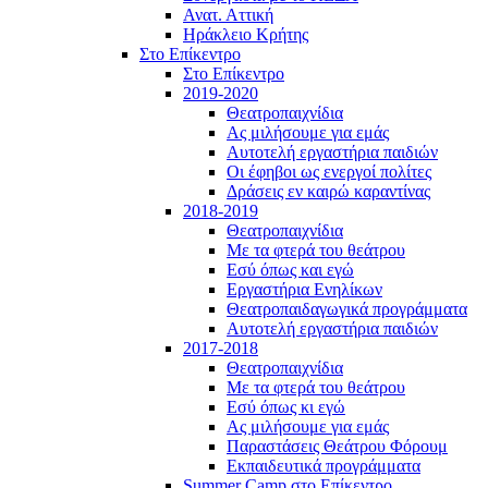
Ανατ. Αττική
Ηράκλειο Κρήτης
Στο Επίκεντρο
Στο Επίκεντρο
2019-2020
Θεατροπαιχνίδια
Ας μιλήσουμε για εμάς
Αυτοτελή εργαστήρια παιδιών
Οι έφηβοι ως ενεργοί πολίτες
Δράσεις εν καιρώ καραντίνας
2018-2019
Θεατροπαιχνίδια
Με τα φτερά του θεάτρου
Εσύ όπως και εγώ
Εργαστήρια Ενηλίκων
Θεατροπαιδαγωγικά προγράμματα
Αυτοτελή εργαστήρια παιδιών
2017-2018
Θεατροπαιχνίδια
Με τα φτερά του θεάτρου
Εσύ όπως κι εγώ
Ας μιλήσουμε για εμάς
Παραστάσεις Θεάτρου Φόρουμ
Εκπαιδευτικά προγράμματα
Summer Camp στο Επίκεντρο