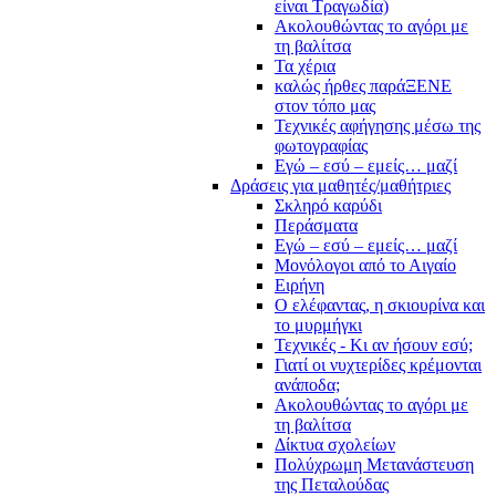
είναι Τραγωδία)
Ακολουθώντας το αγόρι με
τη βαλίτσα
Τα χέρια
καλώς ήρθες παράΞΕΝΕ
στον τόπο μας
Τεχνικές αφήγησης μέσω της
φωτογραφίας
Εγώ – εσύ – εμείς… μαζί
Δράσεις για μαθητές/μαθήτριες
Σκληρό καρύδι
Περάσματα
Εγώ – εσύ – εμείς… μαζί
Μονόλογοι από το Αιγαίο
Ειρήνη
Ο ελέφαντας, η σκιουρίνα και
το μυρμήγκι
Τεχνικές - Κι αν ήσουν εσύ;
Γιατί οι νυχτερίδες κρέμονται
ανάποδα;
Ακολουθώντας το αγόρι με
τη βαλίτσα
Δίκτυα σχολείων
Πολύχρωμη Μετανάστευση
της Πεταλούδας