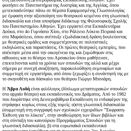
φοιτήσει σε Πανεπιστήμια της Αυστρίας και της Αγγλίας, όπου
μετεκπαιδεύτηκε πάνω σε θέματα Eφαρμοσμένης Γλωσσολογίας
με έμφαση στην αξιοποίηση του θεατρικού κειμένου στη γλωσσική
διδασκαλία και είναι υποψήφια διδάκτωρ της Φιλοσοφικής Σχολής
του Πανεπιστημίου Αθηνών. Έχει εργαστεί στα Εκπαιδευτήρια
Δούκα, στο 4ο Γυμνάσιο Χίου, στο Ράλλειο Λύκειο Πειραιά και
στο Μαράσλειο, όπου ανέπτυξε εξωδιδακτική δράση δουλεύοντας
με θεατρικές ομάδες και συμμετέχοντας σε πολιτιστικές
εκδηλώσεις και παραστάσεις. Οι πρώτες θεατρικές εμπειρίες, που
απέκτησε μέσα από την οικογένεια της και ζυμώθηκαν στις
αίθουσες και το θέατρο του Αρσακείου όπου μαθήτευσε,
επεκτείνονται κατά τα χρόνια των σπουδών της αλλά και μέχρι
σήμερα με συνεχή αναζήτηση, παρακολούθηση σεμιναρίων και
συμμετοχή σε εργαστήρια, από όπου ξεχωρίζει η συνάντησή της με
το σκηνοθέτη και δάσκαλο του θεάτρου Γιώργο Μπινιάρη.
Η
Άβρα Αυδή
είναι φιλόλογος (δίπλωμα μεταπτυχιακών σπουδών
στο αρχαίο θέατρο) και εκπαιδευτικός του Δράματος. Από το 1982
που διορίστηκε στη Δευτεροβάθμια Εκπαίδευση το ενδιαφέρον της
στράφηκε κυρίως στους εξής τομείς: α)στη γλωσσική διδασκαλία
(συμμετοχή στη συγγραφή των σχολικών εγχειριδίων "Έκφραση-
Έκθεση για το λύκειο", στην αναθεώρηση των ίδιων βιβλίων και
στη σύνταξη του καινούριου Προγράμματος Σπουδών για τη
γλωσσική διδασκαλία), β) στα ευρωπαϊκά εκπαιδευτικά
προγράμματα (υπεύθυνη για τη συμμετοχή του 2ου Λυκείου