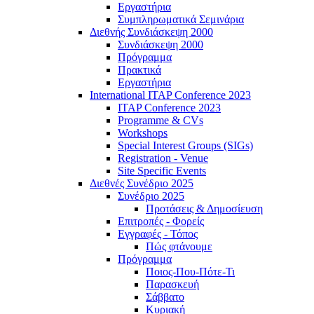
Εργαστήρια
Συμπληρωματικά Σεμινάρια
Διεθνής Συνδιάσκεψη 2000
Συνδιάσκεψη 2000
Πρόγραμμα
Πρακτικά
Εργαστήρια
International ITAP Conference 2023
ITAP Conference 2023
Programme & CVs
Workshops
Special Interest Groups (SIGs)
Registration - Venue
Site Specific Events
Διεθνές Συνέδριο 2025
Συνέδριο 2025
Προτάσεις & Δημοσίευση
Επιτροπές - Φορείς
Εγγραφές - Τόπος
Πώς φτάνουμε
Πρόγραμμα
Ποιος-Που-Πότε-Τι
Παρασκευή
Σάββατο
Κυριακή