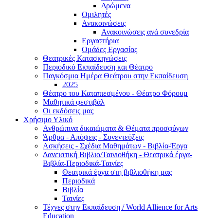
Δρώμενα
Ομιλητές
Ανακοινώσεις
Ανακοινώσεις ανά συνεδρία
Εργαστήρια
Ομάδες Εργασίας
Θεατρικές Κατασκηνώσεις
Περιοδικό Εκπαίδευση και Θέατρο
Παγκόσμια Ημέρα Θεάτρου στην Εκπαίδευση
2025
Θέατρο του Καταπιεσμένου - Θέατρο Φόρουμ
Μαθητικά φεστιβάλ
Οι εκδόσεις μας
Χρήσιμο Υλικό
Ανθρώπινα δικαιώματα & Θέματα προσφύγων
Άρθρα - Απόψεις - Συνεντεύξεις
Ασκήσεις - Σχέδια Μαθημάτων - Βιβλία-Έργα
Δανειστική Βιβλιο/Ταινιοθήκη - Θεατρικά έργα-
Βιβλία-Περιοδικά-Ταινίες
Θεατρικά έργα στη βιβλιοθήκη μας
Περιοδικά
Βιβλία
Ταινίες
Τέχνες στην Εκπαίδευση / World Allience for Arts
Education