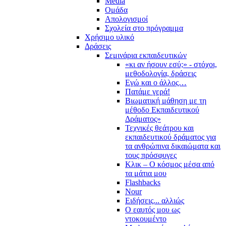
Media
Ομάδα
Απολογισμοί
Σχολεία στο πρόγραμμα
Χρήσιμο υλικό
Δράσεις
Σεμινάρια εκπαιδευτικών
«κι αν ήσουν εσύ;» - στόχοι,
μεθοδολογία, δράσεις
Εγώ και ο άλλος…
Πατάμε γερά!
Βιωματική μάθηση με τη
μέθοδο Εκπαιδευτικού
Δράματος»
Τεχνικές θεάτρου και
εκπαιδευτικού δράματος για
τα ανθρώπινα δικαιώματα και
τους πρόσφυγες
Κλικ – Ο κόσμος μέσα από
τα μάτια μου
Flashbacks
Nour
Ειδήσεις... αλλιώς
Ο εαυτός μου ως
ντοκουμέντο