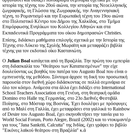
ιστορία της τέχνης του 20ού αιώνα, την ιστορία της Νεοελληνικής
ζωγραφικής, τη Γλώσσα της Ζωγραφικής, την Αναγεννησιακή
τέχνη, το Ρομαντισμό και την Ευρωπαϊκή τέχνη του 19ου αιώνα
στο Πολιτιστικό Κέντρο του Δήμου της Χαλκίδας, στο Τμήμα
Επιμόρφωσης Ενηλίκων του Κολλεγίου Αθηνών και στα
Εκπαιδευτικά Προγράμματα του οίκου δημοπρασιών Christies.
Επίσης, διδάσκει μαθήματα επιλογής σχετικά με την Ιστορία της
Τέχνης στο Λύκειο της Σχολής Μωραϊτη και μεταφράζει βιβλία
τέχνης για τον εκδοτικό οίκο Καστανιώτη.
Ο
Julian Boal
κατάγεται από τη Βραζιλία. Την πρώτη του εμπειρία
στη διδασκαλία του "Θεάτρου των Καταπιεσμένων" την είχε
δουλεύοντας ως βοηθός του πατέρα του Augusto Boal που είναι ο
εμπνευστής της μεθόδου. Σύντομα άρχισε τη δική του προσωπική
παρουσία στον διεθνή χώρο διδάσκοντας σε πολλά σεμινάρια σε
όλο τον κόσμο. Ανάμεσα στα άλλα έχει διδάξει στο International
School Teachers Association στη Γενέυη, στη θεατρική ομάδα
Domino στο Halle της Γερμανίας, στο 23ο Διεθνές Φεστιβάλ
Ποίησης, στο Μόσταρ της Βοσνίας. Έχει δουλέψει με πρόσφυγες
από το Μαλί στη Γαλλία, έχει μεταφράσει στα γαλλικά το Rainbow
of Desire του Augusto Boal, έχει σκηνοθετήσει την ταινία για το
World Social Forum, Porto Alegre, Brazil (2002) και το ντοκιμαντέρ
για τους "Jana Sankriti, Calcutta" της Ινδίας, έχει γράψει το βιβλίο
"Εικόνες λαϊκού θεάτρου στη Βραζιλία" κ.ά