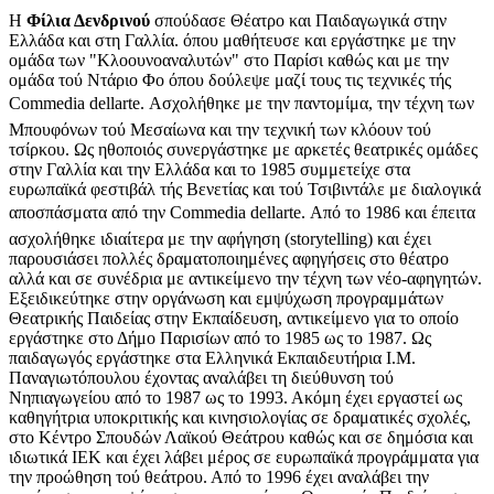
Η
Φίλια Δενδρινού
σπούδασε Θέατρο και Παιδαγωγικά στην
Ελλάδα και στη Γαλλία. όπου μαθήτευσε και εργάστηκε με την
ομάδα των "Κλοουνοαναλυτών" στο Παρίσι καθώς και με την
ομάδα τού Ντάριο Φο όπου δούλεψε μαζί τους τις τεχνικές τής
Commedia dellarte. Ασχολήθηκε με την παντομίμα, την τέχνη των
Μπουφόνων τού Μεσαίωνα και την τεχνική των κλόουν τού
τσίρκου. Ως ηθοποιός συνεργάστηκε με αρκετές θεατρικές ομάδες
στην Γαλλία και την Ελλάδα και το 1985 συμμετείχε στα
ευρωπαϊκά φεστιβάλ τής Βενετίας και τού Τσιβιντάλε με διαλογικά
αποσπάσματα από την Commedia dellarte. Από το 1986 και έπειτα
ασχολήθηκε ιδιαίτερα με την αφήγηση (storytelling) και έχει
παρουσιάσει πολλές δραματοποιημένες αφηγήσεις στο θέατρο
αλλά και σε συνέδρια με αντικείμενο την τέχνη των νέο-αφηγητών.
Εξειδικεύτηκε στην οργάνωση και εμψύχωση προγραμμάτων
Θεατρικής Παιδείας στην Εκπαίδευση, αντικείμενο για το οποίο
εργάστηκε στο Δήμο Παρισίων από το 1985 ως το 1987. Ως
παιδαγωγός εργάστηκε στα Ελληνικά Εκπαιδευτήρια Ι.Μ.
Παναγιωτόπουλου έχοντας αναλάβει τη διεύθυνση τού
Νηπιαγωγείου από το 1987 ως το 1993. Ακόμη έχει εργαστεί ως
καθηγήτρια υποκριτικής και κινησιολογίας σε δραματικές σχολές,
στο Κέντρο Σπουδών Λαϊκού Θεάτρου καθώς και σε δημόσια και
ιδιωτικά ΙΕΚ και έχει λάβει μέρος σε ευρωπαϊκά προγράμματα για
την προώθηση τού θεάτρου. Από το 1996 έχει αναλάβει την