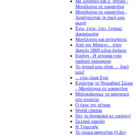
Με λογισμό και μ’ όνειρο -
Μονόλογοι σε καραντίνα
Μονόλογοι σε καραντίνα -
Αναζητώντας τη δική μου
φωνή
Έχω, έχεις, έχει, έχουμε
Δικαιώματα
Μονόλογοι και αντηχήσεις
Από τον Μπρεχτ... στον
Δαρείο 2800 μίλια δρόμος
Ειρήνη - Η ιστορία ενός
παιδιού πρόσφυγα
Το όνομά μου είναι … δικό
μου!
... εγώ είμαι Εγώ
Κινώντας το Νομαδικό Σώμα
– Μονόλογοι σε καραντίνα
Μπλοκάρουμε το ρατσισμό
στο σχολείο
Ο ήχος της πέτρας
World cinema
Πες το δυναμικά με εικόνες!
Σκληρό καρύδι
Η Τριμερής
Το σώμα αφηγείται (ή Δεν