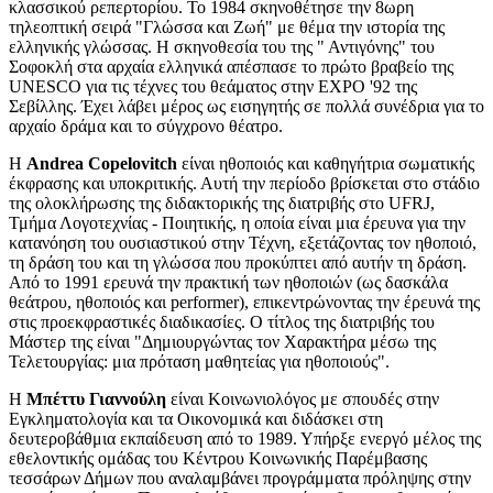
κλασσικού ρεπερτορίου. Το 1984 σκηνοθέτησε την 8ωρη
τηλεοπτική σειρά "Γλώσσα και Ζωή" με θέμα την ιστορία της
ελληνικής γλώσσας. Η σκηνοθεσία του της " Αντιγόνης" του
Σοφοκλή στα αρχαία ελληνικά απέσπασε το πρώτο βραβείο της
UNESCO για τις τέχνες του θεάματος στην ΕΧΡΟ '92 της
Σεβίλλης. Έχει λάβει μέρος ως εισηγητής σε πολλά συνέδρια για το
αρχαίο δράμα και το σύγχρονο θέατρο.
Η
Andrea Copelovitch
είναι ηθοποιός και καθηγήτρια σωματικής
έκφρασης και υποκριτικής. Αυτή την περίοδο βρίσκεται στο στάδιο
της ολοκλήρωσης της διδακτορικής της διατριβής στο UFRJ,
Τμήμα Λογοτεχνίας - Ποιητικής, η οποία είναι μια έρευνα για την
κατανόηση του ουσιαστικού στην Τέχνη, εξετάζοντας τον ηθοποιό,
τη δράση του και τη γλώσσα που προκύπτει από αυτήν τη δράση.
Από το 1991 ερευνά την πρακτική των ηθοποιών (ως δασκάλα
θεάτρου, ηθοποιός και performer), επικεντρώνοντας την έρευνά της
στις προεκφραστικές διαδικασίες. Ο τίτλος της διατριβής του
Μάστερ της είναι "Δημιουργώντας τον Χαρακτήρα μέσω της
Τελετουργίας: μια πρόταση μαθητείας για ηθοποιούς".
Η
Μπέττυ Γιαννούλη
είναι Κοινωνιολόγος με σπουδές στην
Εγκληματολογία και τα Οικονομικά και διδάσκει στη
δευτεροβάθμια εκπαίδευση από το 1989. Υπήρξε ενεργό μέλος της
εθελοντικής ομάδας του Κέντρου Κοινωνικής Παρέμβασης
τεσσάρων Δήμων που αναλαμβάνει προγράμματα πρόληψης στην