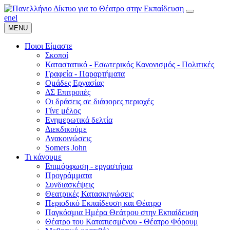
en
el
MENU
Ποιοι Είμαστε
Σκοποί
Καταστατικό - Εσωτερικός Κανονισμός - Πολιτικές
Γραφεία - Παραρτήματα
Ομάδες Εργασίας
ΔΣ Επιτροπές
Οι δράσεις σε διάφορες περιοχές
Γίνε μέλος
Ενημερωτικά δελτία
Διεκδικούμε
Ανακοινώσεις
Somers John
Τι κάνουμε
Επιμόρφωση - εργαστήρια
Προγράμματα
Συνδιασκέψεις
Θεατρικές Κατασκηνώσεις
Περιοδικό Εκπαίδευση και Θέατρο
Παγκόσμια Ημέρα Θεάτρου στην Εκπαίδευση
Θέατρο του Καταπιεσμένου - Θέατρο Φόρουμ