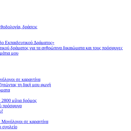
μεθοδολογία, δράσεις
δο Εκπαιδευτικού Δράματος»
τικού δράματος για τα ανθρώπινα δικαιώματα και τους πρόσφυγες
μάτια μου
ονόλογοι σε καραντίνα
ζητώντας τη δική μου φωνή
ιώματα
ο 2800 μίλια δρόμος
ού πρόσφυγα
υ!
 Μονόλογοι σε καραντίνα
 σχολείο