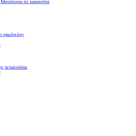
 Μονόλογοι σε καραντίνα
υ
το χαμόγελο»
ς
ης πεταλούδας
!