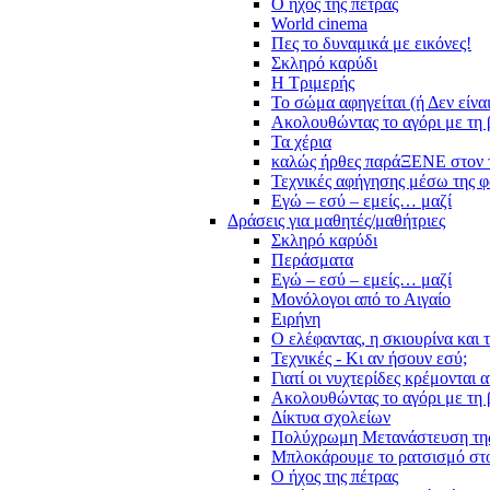
Ο ήχος της πέτρας
World cinema
Πες το δυναμικά με εικόνες!
Σκληρό καρύδι
Η Τριμερής
Το σώμα αφηγείται (ή Δεν είνα
Ακολουθώντας το αγόρι με τη 
Τα χέρια
καλώς ήρθες παράΞΕΝΕ στον 
Τεχνικές αφήγησης μέσω της 
Εγώ – εσύ – εμείς… μαζί
Δράσεις για μαθητές/μαθήτριες
Σκληρό καρύδι
Περάσματα
Εγώ – εσύ – εμείς… μαζί
Μονόλογοι από το Αιγαίο
Ειρήνη
Ο ελέφαντας, η σκιουρίνα και 
Τεχνικές - Κι αν ήσουν εσύ;
Γιατί οι νυχτερίδες κρέμονται 
Ακολουθώντας το αγόρι με τη 
Δίκτυα σχολείων
Πολύχρωμη Μετανάστευση τη
Μπλοκάρουμε το ρατσισμό στο
Ο ήχος της πέτρας