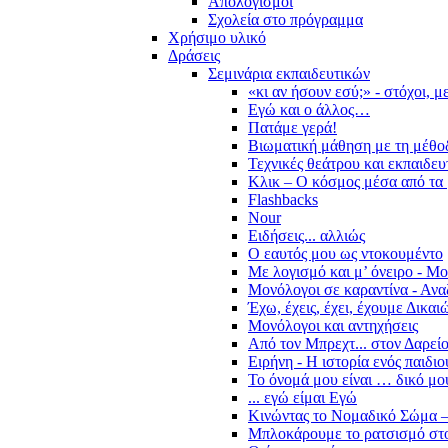
Απολογισμοί
Σχολεία στο πρόγραμμα
Χρήσιμο υλικό
Δράσεις
Σεμινάρια εκπαιδευτικών
«κι αν ήσουν εσύ;» - στόχοι, 
Εγώ και ο άλλος…
Πατάμε γερά!
Βιωματική μάθηση με τη μέθο
Τεχνικές θεάτρου και εκπαιδευ
Κλικ – Ο κόσμος μέσα από τα 
Flashbacks
Nour
Ειδήσεις... αλλιώς
Ο εαυτός μου ως ντοκουμέντο
Με λογισμό και μ’ όνειρο - Μ
Μονόλογοι σε καραντίνα - Ανα
Έχω, έχεις, έχει, έχουμε Δικα
Μονόλογοι και αντηχήσεις
Από τον Μπρεχτ... στον Δαρεί
Ειρήνη - Η ιστορία ενός παιδι
Το όνομά μου είναι … δικό μο
... εγώ είμαι Εγώ
Κινώντας το Νομαδικό Σώμα –
Μπλοκάρουμε το ρατσισμό στο