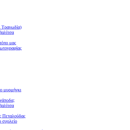
ι Τραγωδία)
βαλίτσα
τόπο μας
φωτογραφίας
το μυρμήγκι
ανάποδα;
βαλίτσα
ς Πεταλούδας
 σχολείο