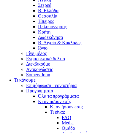
Στερεά
Β. Ελλάδα
Θεσσαλία
Ήπειρος
Πελοπόννησος
Κρήτη
Δωδεκάνησα
Β. Αιγαίο & Κυκλάδες
Ιόνιο
Γίνε μέλος
Ενημερωτικά δελτία
Διεκδικούμε
Ανακοινώσεις
Somers John
Τι κάνουμε
Επιμόρφωση - εργαστήρια
Προγράμματα
Όλα τα προγράμματα
Κι αν ήσουν εσύ;
Κι αν ήσουν εσυ;
Τι είναι;
FAQ
Media
Ομάδα