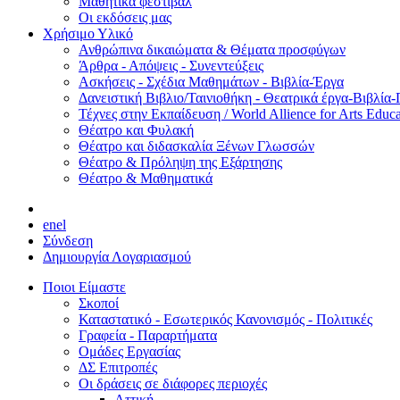
Μαθητικά φεστιβάλ
Οι εκδόσεις μας
Χρήσιμο Υλικό
Ανθρώπινα δικαιώματα & Θέματα προσφύγων
Άρθρα - Απόψεις - Συνεντεύξεις
Ασκήσεις - Σχέδια Μαθημάτων - Βιβλία-Έργα
Δανειστική Βιβλιο/Ταινιοθήκη - Θεατρικά έργα-Βιβλία-
Τέχνες στην Εκπαίδευση / World Allience for Arts Educa
Θέατρο και Φυλακή
Θέατρο και διδασκαλία Ξένων Γλωσσών
Θέατρο & Πρόληψη της Εξάρτησης
Θέατρο & Μαθηματικά
en
el
Σύνδεση
Δημιουργία Λογαριασμού
Ποιοι Είμαστε
Σκοποί
Καταστατικό - Εσωτερικός Κανονισμός - Πολιτικές
Γραφεία - Παραρτήματα
Ομάδες Εργασίας
ΔΣ Επιτροπές
Οι δράσεις σε διάφορες περιοχές
Αττική