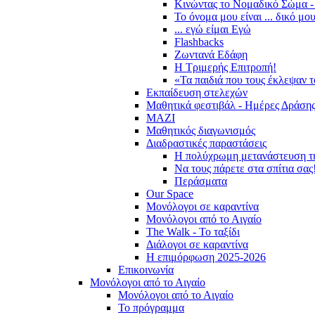
Κινώντας το Νομαδικό Σώμα -
Το όνομα μου είναι ... δικό μο
... εγώ είμαι Εγώ
Flashbacks
Ζωντανά Εδάφη
Η Τριμερής Επιτροπή!
«Τα παιδιά που τους έκλεψαν 
Εκπαίδευση στελεχών
Μαθητικά φεστιβάλ - Ημέρες Δράση
ΜΑΖΙ
Μαθητικός διαγωνισμός
Διαδραστικές παραστάσεις
Η πολύχρωμη μετανάστευση τ
Να τους πάρετε στα σπίτια σας
Περάσματα
Our Space
Μονόλογοι σε καραντίνα
Μονόλογοι από το Αιγαίο
The Walk - Το ταξίδι
Διάλογοι σε καραντίνα
Η επιμόρφωση 2025-2026
Επικοινωνία
Μονόλογοι από το Αιγαίο
Μονόλογοι από το Αιγαίο
Το πρόγραμμα