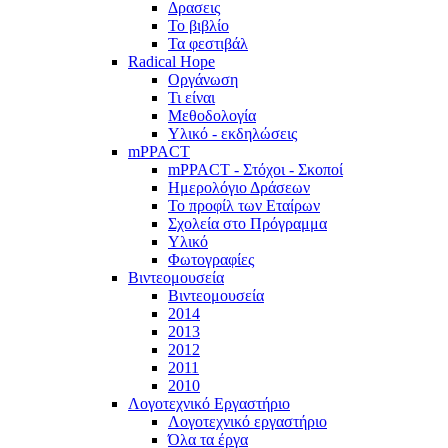
Δρασεις
Το βιβλίο
Τα φεστιβάλ
Radical Hope
Οργάνωση
Τι είναι
Μεθοδολογία
Υλικό - εκδηλώσεις
mPPACT
mPPACT - Στόχοι - Σκοποί
Ημερολόγιο Δράσεων
Το προφίλ των Εταίρων
Σχολεία στο Πρόγραμμα
Υλικό
Φωτογραφίες
Βιντεομουσεία
Βιντεομουσεία
2014
2013
2012
2011
2010
Λογοτεχνικό Εργαστήριο
Λογοτεχνικό εργαστήριο
Όλα τα έργα