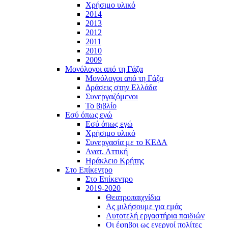
Χρήσιμο υλικό
2014
2013
2012
2011
2010
2009
Μονόλογοι από τη Γάζα
Μονόλογοι από τη Γάζα
Δράσεις στην Ελλάδα
Συνεργαζόμενοι
To βιβλίο
Εσύ όπως εγώ
Εσύ όπως εγώ
Χρήσιμο υλικό
Συνεργασία με το ΚΕΔΑ
Ανατ. Αττική
Ηράκλειο Κρήτης
Στο Επίκεντρο
Στο Επίκεντρο
2019-2020
Θεατροπαιχνίδια
Ας μιλήσουμε για εμάς
Αυτοτελή εργαστήρια παιδιών
Οι έφηβοι ως ενεργοί πολίτες