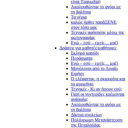
είναι Τραγωδία)
Ακολουθώντας το αγόρι με
τη βαλίτσα
Τα χέρια
καλώς ήρθες παράΞΕΝΕ
στον τόπο μας
Τεχνικές αφήγησης μέσω της
φωτογραφίας
Εγώ – εσύ – εμείς… μαζί
Δράσεις για μαθητές/μαθήτριες
Σκληρό καρύδι
Περάσματα
Εγώ – εσύ – εμείς… μαζί
Μονόλογοι από το Αιγαίο
Ειρήνη
Ο ελέφαντας, η σκιουρίνα και
το μυρμήγκι
Τεχνικές - Κι αν ήσουν εσύ;
Γιατί οι νυχτερίδες κρέμονται
ανάποδα;
Ακολουθώντας το αγόρι με
τη βαλίτσα
Δίκτυα σχολείων
Πολύχρωμη Μετανάστευση
της Πεταλούδας