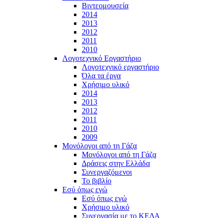
Βιντεομουσεία
2014
2013
2012
2011
2010
Λογοτεχνικό Εργαστήριο
Λογοτεχνικό εργαστήριο
Όλα τα έργα
Χρήσιμο υλικό
2014
2013
2012
2011
2010
2009
Μονόλογοι από τη Γάζα
Μονόλογοι από τη Γάζα
Δράσεις στην Ελλάδα
Συνεργαζόμενοι
To βιβλίο
Εσύ όπως εγώ
Εσύ όπως εγώ
Χρήσιμο υλικό
Συνεργασία με το ΚΕΔΑ