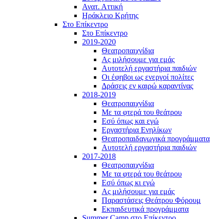
Ανατ. Αττική
Ηράκλειο Κρήτης
Στο Επίκεντρο
Στο Επίκεντρο
2019-2020
Θεατροπαιχνίδια
Ας μιλήσουμε για εμάς
Αυτοτελή εργαστήρια παιδιών
Οι έφηβοι ως ενεργοί πολίτες
Δράσεις εν καιρώ καραντίνας
2018-2019
Θεατροπαιχνίδια
Με τα φτερά του θεάτρου
Εσύ όπως και εγώ
Εργαστήρια Ενηλίκων
Θεατροπαιδαγωγικά προγράμματα
Αυτοτελή εργαστήρια παιδιών
2017-2018
Θεατροπαιχνίδια
Με τα φτερά του θεάτρου
Εσύ όπως κι εγώ
Ας μιλήσουμε για εμάς
Παραστάσεις Θεάτρου Φόρουμ
Εκπαιδευτικά προγράμματα
Summer Camp στο Επίκεντρο