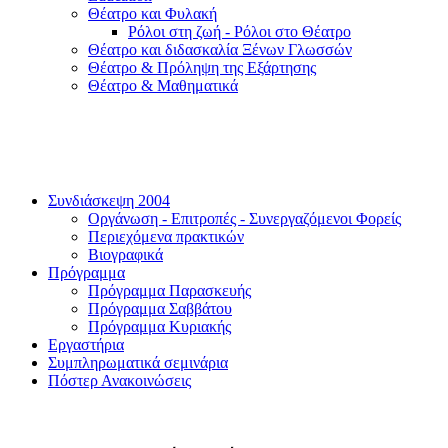
Θέατρο και Φυλακή
Ρόλοι στη ζωή - Ρόλοι στο Θέατρο
Θέατρο και διδασκαλία Ξένων Γλωσσών
Θέατρο & Πρόληψη της Εξάρτησης
Θέατρο & Μαθηματικά
Συνδιάσκεψη 2004
Οργάνωση - Επιτροπές - Συνεργαζόμενοι Φορείς
Περιεχόμενα πρακτικών
Βιογραφικά
Πρόγραμμα
Πρόγραμμα Παρασκευής
Πρόγραμμα Σαββάτου
Πρόγραμμα Κυριακής
Εργαστήρια
Συμπληρωματικά σεμινάρια
Πόστερ Ανακοινώσεις