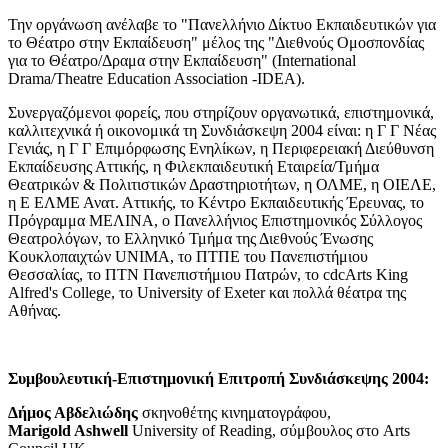
Την οργάνωση ανέλαβε το "Πανελλήνιο Δίκτυο Εκπαιδευτικών για
το Θέατρο στην Εκπαίδευση" μέλος της "Διεθνούς Ομοσπονδίας
για το Θέατρο/Δραμα στην Εκπαίδευση" (International
Drama/Theatre Education Association -IDEA).
Συνεργαζόμενοι φορείς, που στηρίζουν οργανωτικά, επιστημονικά,
καλλιτεχνικά ή οικονομικά τη Συνδιάσκεψη 2004 είναι: η Γ Γ Νέας
Γενιάς, η Γ Γ Επιμόρφωσης Ενηλίκων, η Περιφερειακή Διεύθυνση
Εκπαίδευσης Αττικής, η Φιλεκπαιδευτική Εταιρεία/Τμήμα
Θεατρικών & Πολιτιστικών Δραστηριοτήτων, η ΟΛΜΕ, η ΟΙΕΛΕ,
η Ε ΕΛΜΕ Ανατ. Αττικής, το Κέντρο Εκπαιδευτικής Έρευνας, το
Πρόγραμμα ΜΕΛΙΝΑ, ο Πανελλήνιος Επιστημονικός Σύλλογος
Θεατρολόγων, το Ελληνικό Τμήμα της Διεθνούς Ένωσης
Κουκλοπαιχτών UNIMA, το ΠΤΠΕ του Πανεπιστήμιου
Θεσσαλίας, το ΠΤΝ Πανεπιστήμιου Πατρών, το cdcArts King
Alfred's College, το University of Exeter και πολλά θέατρα της
Αθήνας.
Συμβουλευτική-Επιστημονική Επιτροπή Συνδιάσκεψης 2004:
Δήμος Αβδελιώδης
σκηνοθέτης κινηματογράφου,
Marigold Ashwell
University of Reading, σύμβουλος στο Arts