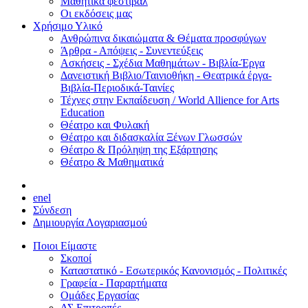
Μαθητικά φεστιβάλ
Οι εκδόσεις μας
Χρήσιμο Υλικό
Ανθρώπινα δικαιώματα & Θέματα προσφύγων
Άρθρα - Απόψεις - Συνεντεύξεις
Ασκήσεις - Σχέδια Μαθημάτων - Βιβλία-Έργα
Δανειστική Βιβλιο/Ταινιοθήκη - Θεατρικά έργα-
Βιβλία-Περιοδικά-Ταινίες
Τέχνες στην Εκπαίδευση / World Allience for Arts
Education
Θέατρο και Φυλακή
Θέατρο και διδασκαλία Ξένων Γλωσσών
Θέατρο & Πρόληψη της Εξάρτησης
Θέατρο & Μαθηματικά
en
el
Σύνδεση
Δημιουργία Λογαριασμού
Ποιοι Είμαστε
Σκοποί
Καταστατικό - Εσωτερικός Κανονισμός - Πολιτικές
Γραφεία - Παραρτήματα
Ομάδες Εργασίας
ΔΣ Επιτροπές