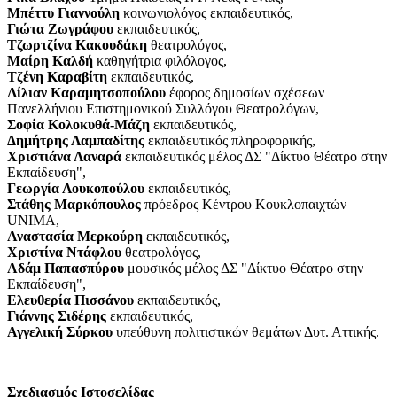
Μπέττυ Γιαννούλη
κοινωνιολόγος εκπαιδευτικός,
Γιώτα Ζωγράφου
εκπαιδευτικός,
Τζωρτζίνα Κακουδάκη
θεατρολόγος,
Μαίρη Καλδή
καθηγήτρια φιλόλογος,
Τζένη Καραβίτη
εκπαιδευτικός,
Λίλιαν Καραμητσοπούλου
έφορος δημοσίων σχέσεων
Πανελλήνιου Επιστημονικού Συλλόγου Θεατρολόγων,
Σοφία Κολοκυθά-Μάζη
εκπαιδευτικός,
Δημήτρης Λαμπαδίτης
εκπαιδευτικός πληροφορικής,
Χριστιάνα Λαναρά
εκπαιδευτικός μέλος ΔΣ "Δίκτυο Θέατρο στην
Εκπαίδευση",
Γεωργία Λουκοπούλου
εκπαιδευτικός,
Στάθης Μαρκόπουλος
πρόεδρος Κέντρου Κουκλοπαιχτών
UNIMA,
Αναστασία Μερκούρη
εκπαιδευτικός,
Χριστίνα Ντάφλου
θεατρολόγος,
Αδάμ Παπασπύρου
μουσικός μέλος ΔΣ "Δίκτυο Θέατρο στην
Εκπαίδευση",
Ελευθερία Πισσάνου
εκπαιδευτικός,
Γιάννης Σιδέρης
εκπαιδευτικός,
Αγγελική Σύρκου
υπεύθυνη πολιτιστικών θεμάτων Δυτ. Αττικής.
Σχεδιασμός Ιστοσελίδας