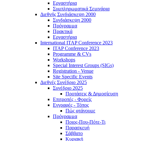
Εργαστήρια
Συμπληρωματικά Σεμινάρια
Διεθνής Συνδιάσκεψη 2000
Συνδιάσκεψη 2000
Πρόγραμμα
Πρακτικά
Εργαστήρια
International ITAP Conference 2023
ITAP Conference 2023
Programme & CVs
Workshops
Special Interest Groups (SIGs)
Registration - Venue
Site Specific Events
Διεθνές Συνέδριο 2025
Συνέδριο 2025
Προτάσεις & Δημοσίευση
Επιτροπές - Φορείς
Εγγραφές - Τόπος
Πώς φτάνουμε
Πρόγραμμα
Ποιος-Που-Πότε-Τι
Παρασκευή
Σάββατο
Κυριακή