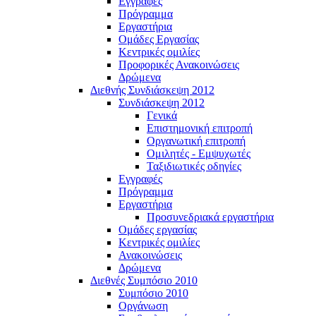
Εγγραφές
Πρόγραμμα
Εργαστήρια
Ομάδες Εργασίας
Κεντρικές ομιλίες
Προφορικές Ανακοινώσεις
Δρώμενα
Διεθνής Συνδιάσκεψη 2012
Συνδιάσκεψη 2012
Γενικά
Επιστημονική επιτροπή
Οργανωτική επιτροπή
Ομιλητές - Εμψυχωτές
Ταξιδιωτικές οδηγίες
Εγγραφές
Πρόγραμμα
Εργαστήρια
Προσυνεδριακά εργαστήρια
Ομάδες εργασίας
Κεντρικές ομιλίες
Ανακοινώσεις
Δρώμενα
Διεθνές Συμπόσιο 2010
Συμπόσιο 2010
Οργάνωση