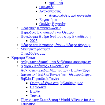
Δρώμενα
Ομιλητές
Ανακοινώσεις
Ανακοινώσεις ανά συνεδρία
Εργαστήρια
Ομάδες Εργασίας
Θεατρικές Κατασκηνώσεις
Περιοδικό Εκπαίδευση και Θέατρο
Παγκόσμια Ημέρα Θεάτρου στην Εκπαίδευση
2025
Θέατρο του Καταπιεσμένου - Θέατρο Φόρουμ
Μαθητικά φεστιβάλ
Οι εκδόσεις μας
Χρήσιμο Υλικό
Ανθρώπινα δικαιώματα & Θέματα προσφύγων
Άρθρα - Απόψεις - Συνεντεύξεις
Ασκήσεις - Σχέδια Μαθημάτων - Βιβλία-Έργα
Δανειστική Βιβλιο/Ταινιοθήκη - Θεατρικά έργα-
Βιβλία-Περιοδικά-Ταινίες
Θεατρικά έργα στη βιβλιοθήκη μας
Περιοδικά
Βιβλία
Ταινίες
Τέχνες στην Εκπαίδευση / World Allience for Arts
Education