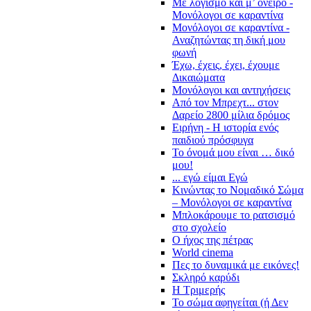
Με λογισμό και μ’ όνειρο -
Μονόλογοι σε καραντίνα
Μονόλογοι σε καραντίνα -
Αναζητώντας τη δική μου
φωνή
Έχω, έχεις, έχει, έχουμε
Δικαιώματα
Μονόλογοι και αντηχήσεις
Από τον Μπρεχτ... στον
Δαρείο 2800 μίλια δρόμος
Ειρήνη - Η ιστορία ενός
παιδιού πρόσφυγα
Το όνομά μου είναι … δικό
μου!
... εγώ είμαι Εγώ
Κινώντας το Νομαδικό Σώμα
– Μονόλογοι σε καραντίνα
Μπλοκάρουμε το ρατσισμό
στο σχολείο
Ο ήχος της πέτρας
World cinema
Πες το δυναμικά με εικόνες!
Σκληρό καρύδι
Η Τριμερής
Το σώμα αφηγείται (ή Δεν