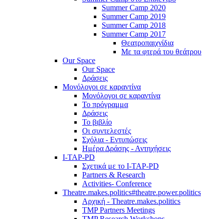
Summer Camp 2020
Summer Camp 2019
Summer Camp 2018
Summer Camp 2017
Θεατροπαιχνίδια
Με τα φτερά του θεάτρου
Our Space
Our Space
Δράσεις
Μονόλογοι σε καραντίνα
Μονόλογοι σε καραντίνα
Το πρόγραμμα
Δράσεις
Το βιβλίο
Οι συντελεστές
Σχόλια - Εντυπώσεις
Ημέρα Δράσης - Αντηχήσεις
I-TAP-PD
Σχετικά με το I-TAP-PD
Partners & Research
Activities- Conference
Theatre.makes.politics#theatre.power.politics
Αρχική - Theatre.makes.politics
TMP Partners Meetings
TMP Research Workshops