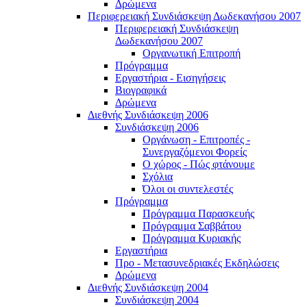
Δρώμενα
Περιφερειακή Συνδιάσκεψη Δωδεκανήσου 2007
Περιφερειακή Συνδιάσκεψη
Δωδεκανήσου 2007
Οργανωτική Επιτροπή
Πρόγραμμα
Εργαστήρια - Εισηγήσεις
Βιογραφικά
Δρώμενα
Διεθνής Συνδιάσκεψη 2006
Συνδιάσκεψη 2006
Οργάνωση - Επιτροπές -
Συνεργαζόμενοι Φορείς
Ο χώρος - Πώς φτάνουμε
Σχόλια
Όλοι οι συντελεστές
Πρόγραμμα
Πρόγραμμα Παρασκευής
Πρόγραμμα Σαββάτου
Πρόγραμμα Κυριακής
Εργαστήρια
Προ - Μετασυνεδριακές Εκδηλώσεις
Δρώμενα
Διεθνής Συνδιάσκεψη 2004
Συνδιάσκεψη 2004