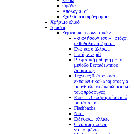
Media
Ομάδα
Απολογισμοί
Σχολεία στο πρόγραμμα
Χρήσιμο υλικό
Δράσεις
Σεμινάρια εκπαιδευτικών
«κι αν ήσουν εσύ;» - στόχοι,
μεθοδολογία, δράσεις
Εγώ και ο άλλος…
Πατάμε γερά!
Βιωματική μάθηση με τη
μέθοδο Εκπαιδευτικού
Δράματος»
Τεχνικές θεάτρου και
εκπαιδευτικού δράματος για
τα ανθρώπινα δικαιώματα και
τους πρόσφυγες
Κλικ – Ο κόσμος μέσα από
τα μάτια μου
Flashbacks
Nour
Ειδήσεις... αλλιώς
Ο εαυτός μου ως
ντοκουμέντο