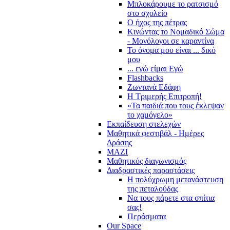
Μπλοκάρουμε το ρατσισμό
στο σχολείο
Ο ήχος της πέτρας
Κινώντας το Νομαδικό Σώμα
- Μονόλογοι σε καραντίνα
Το όνομα μου είναι ... δικό
μου
... εγώ είμαι Εγώ
Flashbacks
Ζωντανά Εδάφη
Η Τριμερής Επιτροπή!
«Τα παιδιά που τους έκλεψαν
το χαμόγελο»
Εκπαίδευση στελεχών
Μαθητικά φεστιβάλ - Ημέρες
Δράσης
ΜΑΖΙ
Μαθητικός διαγωνισμός
Διαδραστικές παραστάσεις
Η πολύχρωμη μετανάστευση
της πεταλούδας
Να τους πάρετε στα σπίτια
σας!
Περάσματα
Our Space