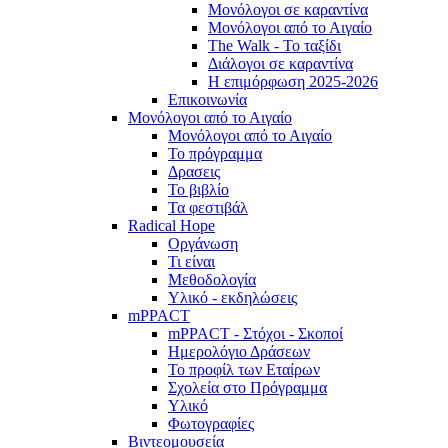
Μονόλογοι σε καραντίνα
Μονόλογοι από το Αιγαίο
The Walk - Το ταξίδι
Διάλογοι σε καραντίνα
Η επιμόρφωση 2025-2026
Επικοινωνία
Μονόλογοι από το Αιγαίο
Μονόλογοι από το Αιγαίο
Το πρόγραμμα
Δρασεις
Το βιβλίο
Τα φεστιβάλ
Radical Hope
Οργάνωση
Τι είναι
Μεθοδολογία
Υλικό - εκδηλώσεις
mPPACT
mPPACT - Στόχοι - Σκοποί
Ημερολόγιο Δράσεων
Το προφίλ των Εταίρων
Σχολεία στο Πρόγραμμα
Υλικό
Φωτογραφίες
Βιντεομουσεία