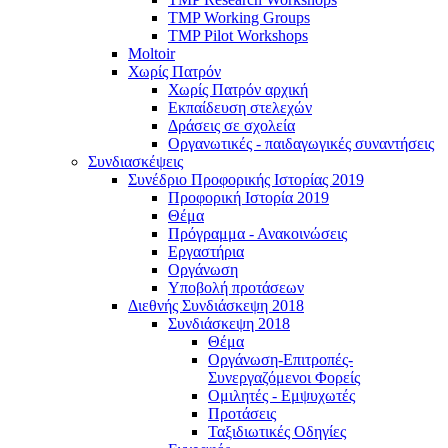
TMP Working Groups
TMP Pilot Workshops
Moltoir
Χωρίς Πατρόν
Χωρίς Πατρόν αρχική
Εκπαίδευση στελεχών
Δράσεις σε σχολεία
Οργανωτικές - παιδαγωγικές συναντήσεις
Συνδιασκέψεις
Συνέδριο Προφορικής Ιστορίας 2019
Προφορική Ιστορία 2019
Θέμα
Πρόγραμμα - Ανακοινώσεις
Εργαστήρια
Οργάνωση
Υποβολή προτάσεων
Διεθνής Συνδιάσκεψη 2018
Συνδιάσκεψη 2018
Θέμα
Οργάνωση-Επιτροπές-
Συνεργαζόμενοι Φορείς
Ομιλητές - Εμψυχωτές
Προτάσεις
Ταξιδιωτικές Οδηγίες