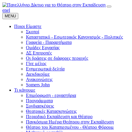
en
el
MENU
Ποιοι Είμαστε
Σκοποί
Καταστατικό - Εσωτερικός Κανονισμός - Πολιτικές
Γραφεία - Παραρτήματα
Ομάδες Εργασίας
ΔΣ Επιτροπές
Οι δράσεις σε διάφορες περιοχές
Γίνε μέλος
Ενημερωτικά δελτία
Διεκδικούμε
Ανακοινώσεις
Somers John
Τι κάνουμε
Επιμόρφωση - εργαστήρια
Προγράμματα
Συνδιασκέψεις
Θεατρικές Κατασκηνώσεις
Περιοδικό Εκπαίδευση και Θέατρο
Παγκόσμια Ημέρα Θεάτρου στην Εκπαίδευση
Θέατρο του Καταπιεσμένου - Θέατρο Φόρουμ