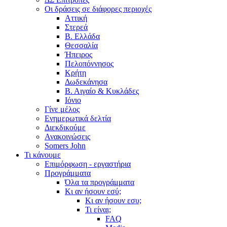
Οι δράσεις σε διάφορες περιοχές
Αττική
Στερεά
Β. Ελλάδα
Θεσσαλία
Ήπειρος
Πελοπόννησος
Κρήτη
Δωδεκάνησα
Β. Αιγαίο & Κυκλάδες
Ιόνιο
Γίνε μέλος
Ενημερωτικά δελτία
Διεκδικούμε
Ανακοινώσεις
Somers John
Τι κάνουμε
Επιμόρφωση - εργαστήρια
Προγράμματα
Όλα τα προγράμματα
Κι αν ήσουν εσύ;
Κι αν ήσουν εσυ;
Τι είναι;
FAQ