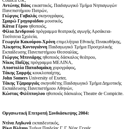
Council UK,
Αντώνης Βάος
εικαστικός, Παιδαγωγικό Τμήμα Νηπιαγωγών
Πανεπιστήμιου Πατρών,
Γιώργος Γαβαλάς
σκηνογράφος,
Σμαρώ Γρηγοριάδου
μουσικός,
Κάτια Γέρου
ηθοποιός,
Φίλια Δενδρινού
πρόγραμμα θεατρικής αγωγής Αρσάκεια-
Τοσίτσεια Σχολεία,
Γεωργία Κακούρου-Χρόνη
επιμελήτρια Εθνικής Πινακοθήκης,
Άλκηστις Κοντογιάννη
Παιδαγωγικό Τμήμα Προσχολικής
Εκπαίδευσης Πανεπιστήμιου Θεσσαλίας,
Γιώργος Μπινιάρης
ηθοποιός δάσκαλος θεάτρου,
Νίκος Παΐζης
πρόγραμμα ΜΕΛΙΝΑ,
Αποστολία Παπαδαμάκη
χορογράφος,
Τάκης Σαρρής
κουκλοπαίχτης,
John Somers
University of Exeter,
Τάκης Τζαμαργιάς
σκηνοθέτης Παιδαγωγικό Τμήμα Δημοτικής
Εκπαίδευσης Πανεπιστήμιου Αθηνών,
Κώστας Φιλίππογλου
ηθοποιός δάσκαλος Theatre de Compicite.
Οργανωτική Επιτροπή Συνδιάσκεψης 2004:
Ντίνα Αηδωνά
εκπαιδευτικός,
Ρίκα Βλάχου
Τμήμα Παιδείας Γ. Γ. Νέας Γενιάς,