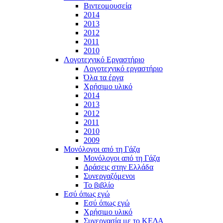
Βιντεομουσεία
2014
2013
2012
2011
2010
Λογοτεχνικό Εργαστήριο
Λογοτεχνικό εργαστήριο
Όλα τα έργα
Χρήσιμο υλικό
2014
2013
2012
2011
2010
2009
Μονόλογοι από τη Γάζα
Μονόλογοι από τη Γάζα
Δράσεις στην Ελλάδα
Συνεργαζόμενοι
To βιβλίο
Εσύ όπως εγώ
Εσύ όπως εγώ
Χρήσιμο υλικό
Συνεργασία με το ΚΕΔΑ