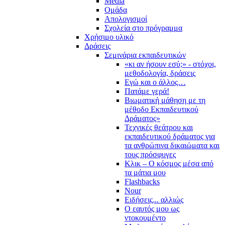
Media
Ομάδα
Απολογισμοί
Σχολεία στο πρόγραμμα
Χρήσιμο υλικό
Δράσεις
Σεμινάρια εκπαιδευτικών
«κι αν ήσουν εσύ;» - στόχοι,
μεθοδολογία, δράσεις
Εγώ και ο άλλος…
Πατάμε γερά!
Βιωματική μάθηση με τη
μέθοδο Εκπαιδευτικού
Δράματος»
Τεχνικές θεάτρου και
εκπαιδευτικού δράματος για
τα ανθρώπινα δικαιώματα και
τους πρόσφυγες
Κλικ – Ο κόσμος μέσα από
τα μάτια μου
Flashbacks
Nour
Ειδήσεις... αλλιώς
Ο εαυτός μου ως
ντοκουμέντο