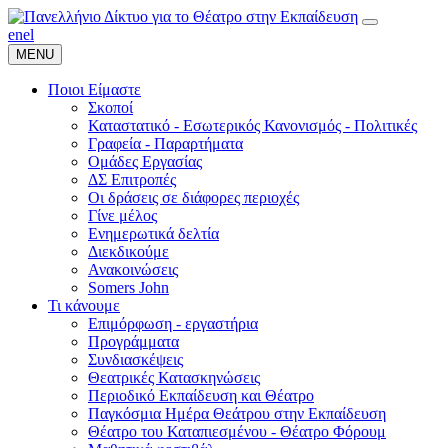
en
el
MENU
Ποιοι Είμαστε
Σκοποί
Καταστατικό - Εσωτερικός Κανονισμός - Πολιτικές
Γραφεία - Παραρτήματα
Ομάδες Εργασίας
ΔΣ Επιτροπές
Οι δράσεις σε διάφορες περιοχές
Γίνε μέλος
Ενημερωτικά δελτία
Διεκδικούμε
Ανακοινώσεις
Somers John
Τι κάνουμε
Επιμόρφωση - εργαστήρια
Προγράμματα
Συνδιασκέψεις
Θεατρικές Κατασκηνώσεις
Περιοδικό Εκπαίδευση και Θέατρο
Παγκόσμια Ημέρα Θεάτρου στην Εκπαίδευση
Θέατρο του Καταπιεσμένου - Θέατρο Φόρουμ