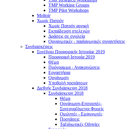
TMP Working Groups
TMP Pilot Workshops
Moltoir
Χωρίς Πατρόν
Χωρίς Πατρόν αρχική
Εκπαίδευση στελεχών
Δράσεις σε σχολεία
Οργανωτικές - παιδαγωγικές συναντήσεις
Συνδιασκέψεις
Συνέδριο Προφορικής Ιστορίας 2019
Προφορική Ιστορία 2019
Θέμα
Πρόγραμμα - Ανακοινώσεις
Εργαστήρια
Οργάνωση
Υποβολή προτάσεων
Διεθνής Συνδιάσκεψη 2018
Συνδιάσκεψη 2018
Θέμα
Οργάνωση-Επιτροπές-
Συνεργαζόμενοι Φορείς
Ομιλητές - Εμψυχωτές
Προτάσεις
Ταξιδιωτικές Οδηγίες