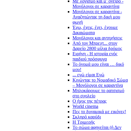
Με λογισμό και μ’ όνειρο -
Μονόλογοι σε καραντίνα
Μονόλογοι σε καραντίνα -
Αναζητώντας τη δική μου
φωνή
Έχω, έχεις, έχει, έχουμε
Δικαιώματα
Μονόλογοι και αντηχήσεις
Από τον Μπρεχτ... στον
Δαρείο 2800 μίλια δρόμος
Ειρήνη - Η ιστορία ενός
παιδιού πρόσφυγα
Το όνομά μου είναι … δικό
μου!
... εγώ είμαι Εγώ
Κινώντας το Νομαδικό Σώμα
– Μονόλογοι σε καραντίνα
Μπλοκάρουμε το ρατσισμό
στο σχολείο
Ο ήχος της πέτρας
World cinema
Πες το δυναμικά με εικόνες!
Σκληρό καρύδι
Η Τριμερής
Το σώμα αφηγείται (ή Δεν