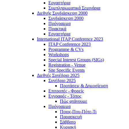
Εργαστήρια
Συμπληρωματικά Σεμινάρια
Διεθνής Συνδιάσκεψη 2000
Συνδιάσκεψη 2000
Πρόγραμμα
Πρακτικά
Εργαστήρια
International ITAP Conference 2023
ITAP Conference 2023
Programme & CVs
Workshops
Special Interest Groups (SIGs)
Registration - Venue
Site Specific Events
Διεθνές Συνέδριο 2025
Συνέδριο 2025
Προτάσεις & Δημοσίευση
Επιτροπές - Φορείς
Εγγραφές - Τόπος
Πώς φτάνουμε
Πρόγραμμα
Ποιος-Που-Πότε-Τι
Παρασκευή
Σάββατο
Κυριακή