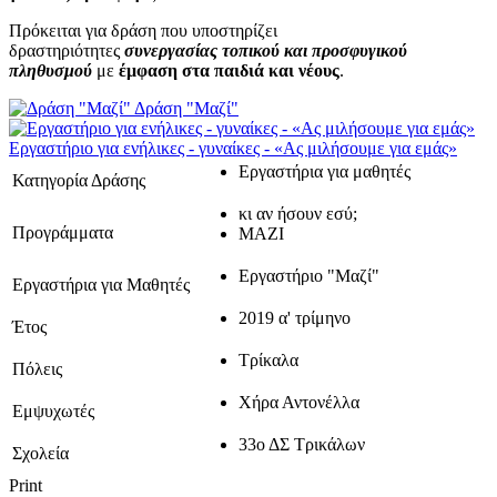
Πρόκειται για δράση που υποστηρίζει
δραστηριότητες
συνεργασίας τοπικού και προσφυγικού
πληθυσμού
με
έμφαση στα παιδιά και νέους
.
Δράση "Μαζί"
Εργαστήριο για ενήλικες - γυναίκες - «Ας μιλήσουμε για εμάς»
Εργαστήρια για μαθητές
Κατηγορία Δράσης
κι αν ήσουν εσύ;
Προγράμματα
ΜΑΖΙ
Εργαστήριο "Μαζί"
Εργαστήρια για Μαθητές
2019 α' τρίμηνο
Έτος
Τρίκαλα
Πόλεις
Χήρα Αντονέλλα
Εμψυχωτές
33ο ΔΣ Τρικάλων
Σχολεία
Print