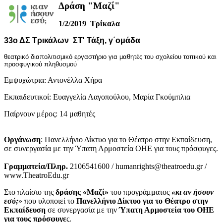
Δράση "Μαζί"
1/2/2019 Τρίκαλα
33ο ΔΣ Τρικάλων ΣΤ' Τάξη, γ΄ομάδα
θεατρικό διαπολιτισμικό εργαστήριο για μαθητές του σχολείου τοπικού και
προσφυγικού πληθυσμού
Εμψυχώτρια: Αντονέλλα Χήρα
Εκπαιδευτικοί: Ευαγγελία Λαγοπούλου, Μαρία Γκούμπλια
Παίρνουν μέρος: 14 μαθητές
Οργάνωση
: Πανελλήνιο Δίκτυο για το Θέατρο στην Εκπαίδευση,
σε συνεργασία με την Ύπατη Αρμοστεία ΟΗΕ για τους πρόσφυγες.
Γραμματεία/Πληρ.
2106541600 / humanrights@theatroedu.gr /
www.TheatroEdu.gr
Στο πλαίσιο της
δράσης «Μαζί»
του προγράμματος
«κι αν ήσουν
εσύ;
» που υλοποιεί το
Πανελλήνιο Δίκτυο για το Θέατρο στην
Εκπαίδευση
σε συνεργασία με την
Ύπατη Αρμοστεία του ΟΗΕ
για τους πρόσφυγε
ς.