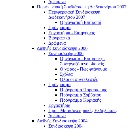
Δρώμενα
Περιφερειακή Συνδιάσκεψη Δωδεκανήσου 2007
Περιφερειακή Συνδιάσκεψη
Δωδεκανήσου 2007
Οργανωτική Επιτροπή
Πρόγραμμα
Εργαστήρια - Εισηγήσεις
Βιογραφικά
Δρώμενα
Διεθνής Συνδιάσκεψη 2006
Συνδιάσκεψη 2006
Οργάνωση - Επιτροπές -
Συνεργαζόμενοι Φορείς
Ο χώρος - Πώς φτάνουμε
Σχόλια
Όλοι οι συντελεστές
Πρόγραμμα
Πρόγραμμα Παρασκευής
Πρόγραμμα Σαββάτου
Πρόγραμμα Κυριακής
Εργαστήρια
Προ - Μετασυνεδριακές Εκδηλώσεις
Δρώμενα
Διεθνής Συνδιάσκεψη 2004
Συνδιάσκεψη 2004