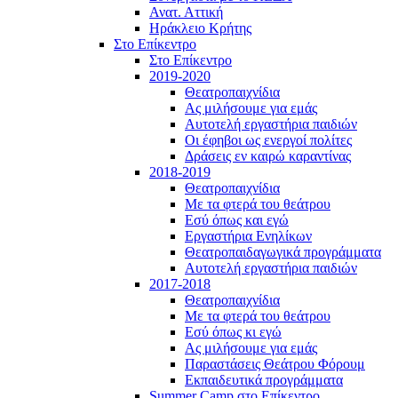
Ανατ. Αττική
Ηράκλειο Κρήτης
Στο Επίκεντρο
Στο Επίκεντρο
2019-2020
Θεατροπαιχνίδια
Ας μιλήσουμε για εμάς
Αυτοτελή εργαστήρια παιδιών
Οι έφηβοι ως ενεργοί πολίτες
Δράσεις εν καιρώ καραντίνας
2018-2019
Θεατροπαιχνίδια
Με τα φτερά του θεάτρου
Εσύ όπως και εγώ
Εργαστήρια Ενηλίκων
Θεατροπαιδαγωγικά προγράμματα
Αυτοτελή εργαστήρια παιδιών
2017-2018
Θεατροπαιχνίδια
Με τα φτερά του θεάτρου
Εσύ όπως κι εγώ
Ας μιλήσουμε για εμάς
Παραστάσεις Θεάτρου Φόρουμ
Εκπαιδευτικά προγράμματα
Summer Camp στο Επίκεντρο