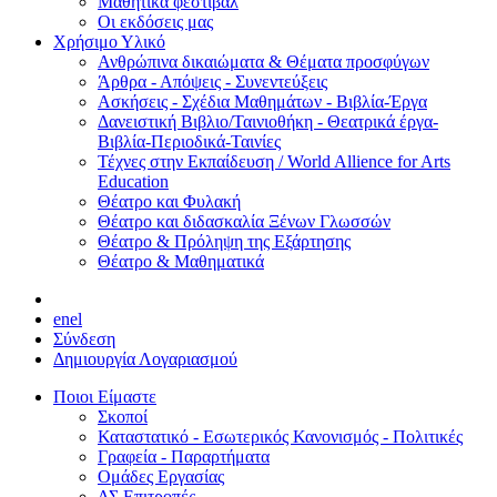
Μαθητικά φεστιβάλ
Οι εκδόσεις μας
Χρήσιμο Υλικό
Ανθρώπινα δικαιώματα & Θέματα προσφύγων
Άρθρα - Απόψεις - Συνεντεύξεις
Ασκήσεις - Σχέδια Μαθημάτων - Βιβλία-Έργα
Δανειστική Βιβλιο/Ταινιοθήκη - Θεατρικά έργα-
Βιβλία-Περιοδικά-Ταινίες
Τέχνες στην Εκπαίδευση / World Allience for Arts
Education
Θέατρο και Φυλακή
Θέατρο και διδασκαλία Ξένων Γλωσσών
Θέατρο & Πρόληψη της Εξάρτησης
Θέατρο & Μαθηματικά
en
el
Σύνδεση
Δημιουργία Λογαριασμού
Ποιοι Είμαστε
Σκοποί
Καταστατικό - Εσωτερικός Κανονισμός - Πολιτικές
Γραφεία - Παραρτήματα
Ομάδες Εργασίας
ΔΣ Επιτροπές