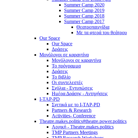
Summer Camp 2020
Summer Camp 2019
Summer Camp 2018
Summer Camp 2017
Θεατροπαιχνίδια
Με τα φτερά του θεάτρου
Our Space
Our Space
Δράσεις
Μονόλογοι σε καραντίνα
Μονόλογοι σε καραντίνα
Το πρόγραμμα
Δράσεις
Το βιβλίο
Οι συντελεστές
Σχόλια - Εντυπώσεις
Ημέρα Δράσης - Αντηχήσεις
I-TAP-PD
Σχετικά με το I-TAP-PD
Partners & Research
Activities- Conference
Theatre.makes.politics#theatre.power.politics
Αρχική - Theatre.makes.politics
TMP Partners Meetings
TMP Research Workshops