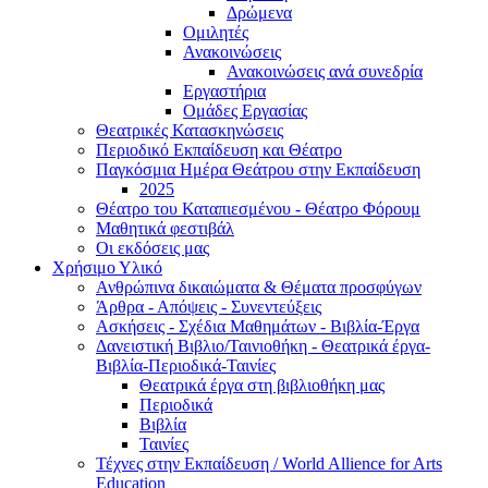
Δρώμενα
Ομιλητές
Ανακοινώσεις
Ανακοινώσεις ανά συνεδρία
Εργαστήρια
Ομάδες Εργασίας
Θεατρικές Κατασκηνώσεις
Περιοδικό Εκπαίδευση και Θέατρο
Παγκόσμια Ημέρα Θεάτρου στην Εκπαίδευση
2025
Θέατρο του Καταπιεσμένου - Θέατρο Φόρουμ
Μαθητικά φεστιβάλ
Οι εκδόσεις μας
Χρήσιμο Υλικό
Ανθρώπινα δικαιώματα & Θέματα προσφύγων
Άρθρα - Απόψεις - Συνεντεύξεις
Ασκήσεις - Σχέδια Μαθημάτων - Βιβλία-Έργα
Δανειστική Βιβλιο/Ταινιοθήκη - Θεατρικά έργα-
Βιβλία-Περιοδικά-Ταινίες
Θεατρικά έργα στη βιβλιοθήκη μας
Περιοδικά
Βιβλία
Ταινίες
Τέχνες στην Εκπαίδευση / World Allience for Arts
Education