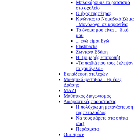
Μπλοκάρουμε το ρατσισμό
στο σχολείο
Ο ήχος της πέτρας
Κινώντας το Νομαδικό Σώμα
- Μονόλογοι σε καραντίνα
Το όνομα μου είναι ... δικό
μου
... εγώ είμαι Εγώ
Flashbacks
Ζωντανά Εδάφη
Η Τριμερής Επιτροπή!
«Τα παιδιά που τους έκλεψαν
το χαμόγελο»
Εκπαίδευση στελεχών
Μαθητικά φεστιβάλ - Ημέρες
Δράσης
ΜΑΖΙ
Μαθητικός διαγωνισμός
Διαδραστικές παραστάσεις
Η πολύχρωμη μετανάστευση
της πεταλούδας
Να τους πάρετε στα σπίτια
σας!
Περάσματα
Our Space