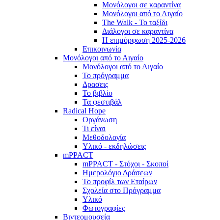
Μονόλογοι σε καραντίνα
Μονόλογοι από το Αιγαίο
The Walk - Το ταξίδι
Διάλογοι σε καραντίνα
Η επιμόρφωση 2025-2026
Επικοινωνία
Μονόλογοι από το Αιγαίο
Μονόλογοι από το Αιγαίο
Το πρόγραμμα
Δρασεις
Το βιβλίο
Τα φεστιβάλ
Radical Hope
Οργάνωση
Τι είναι
Μεθοδολογία
Υλικό - εκδηλώσεις
mPPACT
mPPACT - Στόχοι - Σκοποί
Ημερολόγιο Δράσεων
Το προφίλ των Εταίρων
Σχολεία στο Πρόγραμμα
Υλικό
Φωτογραφίες
Βιντεομουσεία