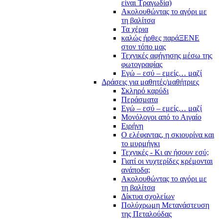
είναι Τραγωδία)
Ακολουθώντας το αγόρι με
τη βαλίτσα
Τα χέρια
καλώς ήρθες παράΞΕΝΕ
στον τόπο μας
Τεχνικές αφήγησης μέσω της
φωτογραφίας
Εγώ – εσύ – εμείς… μαζί
Δράσεις για μαθητές/μαθήτριες
Σκληρό καρύδι
Περάσματα
Εγώ – εσύ – εμείς… μαζί
Μονόλογοι από το Αιγαίο
Ειρήνη
Ο ελέφαντας, η σκιουρίνα και
το μυρμήγκι
Τεχνικές - Κι αν ήσουν εσύ;
Γιατί οι νυχτερίδες κρέμονται
ανάποδα;
Ακολουθώντας το αγόρι με
τη βαλίτσα
Δίκτυα σχολείων
Πολύχρωμη Μετανάστευση
της Πεταλούδας