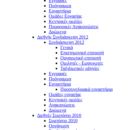
Εγγραφές
Πρόγραμμα
Εργαστήρια
Ομάδες Εργασίας
Κεντρικές ομιλίες
Προφορικές Ανακοινώσεις
Δρώμενα
Διεθνής Συνδιάσκεψη 2012
Συνδιάσκεψη 2012
Γενικά
Επιστημονική επιτροπή
Οργανωτική επιτροπή
Ομιλητές - Εμψυχωτές
Ταξιδιωτικές οδηγίες
Εγγραφές
Πρόγραμμα
Εργαστήρια
Προσυνεδριακά εργαστήρια
Ομάδες εργασίας
Κεντρικές ομιλίες
Ανακοινώσεις
Δρώμενα
Διεθνές Συμπόσιο 2010
Συμπόσιο 2010
Οργάνωση