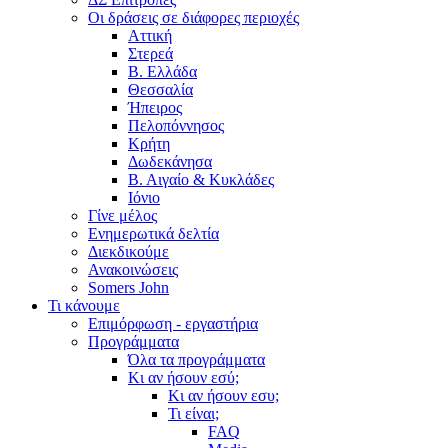
Οι δράσεις σε διάφορες περιοχές
Αττική
Στερεά
Β. Ελλάδα
Θεσσαλία
Ήπειρος
Πελοπόννησος
Κρήτη
Δωδεκάνησα
Β. Αιγαίο & Κυκλάδες
Ιόνιο
Γίνε μέλος
Ενημερωτικά δελτία
Διεκδικούμε
Ανακοινώσεις
Somers John
Τι κάνουμε
Επιμόρφωση - εργαστήρια
Προγράμματα
Όλα τα προγράμματα
Κι αν ήσουν εσύ;
Κι αν ήσουν εσυ;
Τι είναι;
FAQ