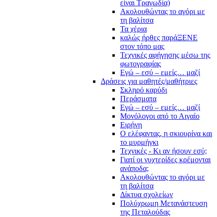
είναι Τραγωδία)
Ακολουθώντας το αγόρι με
τη βαλίτσα
Τα χέρια
καλώς ήρθες παράΞΕΝΕ
στον τόπο μας
Τεχνικές αφήγησης μέσω της
φωτογραφίας
Εγώ – εσύ – εμείς… μαζί
Δράσεις για μαθητές/μαθήτριες
Σκληρό καρύδι
Περάσματα
Εγώ – εσύ – εμείς… μαζί
Μονόλογοι από το Αιγαίο
Ειρήνη
Ο ελέφαντας, η σκιουρίνα και
το μυρμήγκι
Τεχνικές - Κι αν ήσουν εσύ;
Γιατί οι νυχτερίδες κρέμονται
ανάποδα;
Ακολουθώντας το αγόρι με
τη βαλίτσα
Δίκτυα σχολείων
Πολύχρωμη Μετανάστευση
της Πεταλούδας