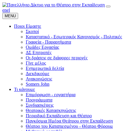
en
el
MENU
Ποιοι Είμαστε
Σκοποί
Καταστατικό - Εσωτερικός Κανονισμός - Πολιτικές
Γραφεία - Παραρτήματα
Ομάδες Εργασίας
ΔΣ Επιτροπές
Οι δράσεις σε διάφορες περιοχές
Γίνε μέλος
Ενημερωτικά δελτία
Διεκδικούμε
Ανακοινώσεις
Somers John
Τι κάνουμε
Επιμόρφωση - εργαστήρια
Προγράμματα
Συνδιασκέψεις
Θεατρικές Κατασκηνώσεις
Περιοδικό Εκπαίδευση και Θέατρο
Παγκόσμια Ημέρα Θεάτρου στην Εκπαίδευση
Θέατρο του Καταπιεσμένου - Θέατρο Φόρουμ