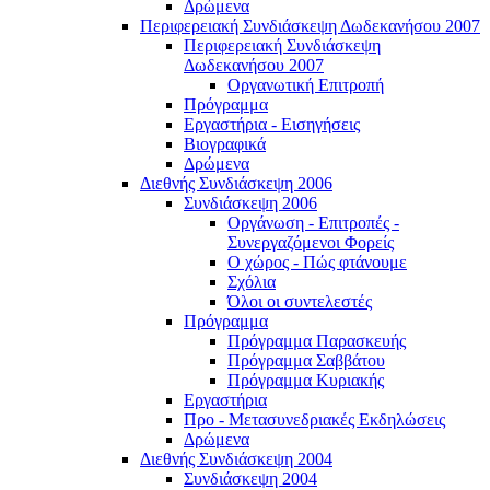
Δρώμενα
Περιφερειακή Συνδιάσκεψη Δωδεκανήσου 2007
Περιφερειακή Συνδιάσκεψη
Δωδεκανήσου 2007
Οργανωτική Επιτροπή
Πρόγραμμα
Εργαστήρια - Εισηγήσεις
Βιογραφικά
Δρώμενα
Διεθνής Συνδιάσκεψη 2006
Συνδιάσκεψη 2006
Οργάνωση - Επιτροπές -
Συνεργαζόμενοι Φορείς
Ο χώρος - Πώς φτάνουμε
Σχόλια
Όλοι οι συντελεστές
Πρόγραμμα
Πρόγραμμα Παρασκευής
Πρόγραμμα Σαββάτου
Πρόγραμμα Κυριακής
Εργαστήρια
Προ - Μετασυνεδριακές Εκδηλώσεις
Δρώμενα
Διεθνής Συνδιάσκεψη 2004
Συνδιάσκεψη 2004