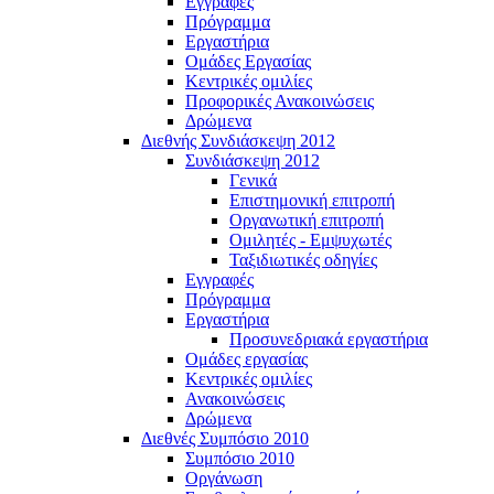
Εγγραφές
Πρόγραμμα
Εργαστήρια
Ομάδες Εργασίας
Κεντρικές ομιλίες
Προφορικές Ανακοινώσεις
Δρώμενα
Διεθνής Συνδιάσκεψη 2012
Συνδιάσκεψη 2012
Γενικά
Επιστημονική επιτροπή
Οργανωτική επιτροπή
Ομιλητές - Εμψυχωτές
Ταξιδιωτικές οδηγίες
Εγγραφές
Πρόγραμμα
Εργαστήρια
Προσυνεδριακά εργαστήρια
Ομάδες εργασίας
Κεντρικές ομιλίες
Ανακοινώσεις
Δρώμενα
Διεθνές Συμπόσιο 2010
Συμπόσιο 2010
Οργάνωση