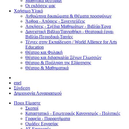
Μαθητικά φεστιβάλ
Οι εκδόσεις μας
Χρήσιμο Υλικό
Ανθρώπινα δικαιώματα & Θέματα προσφύγων
Άρθρα - Απόψεις - Συνεντεύξεις
Ασκήσεις - Σχέδια Μαθημάτων - Βιβλία-Έργα
Δανειστική Βιβλιο/Ταινιοθήκη - Θεατρικά έργα-
Βιβλία-Περιοδικά-Ταινίες
Τέχνες στην Εκπαίδευση / World Allience for Arts
Education
Θέατρο και Φυλακή
Θέατρο και διδασκαλία Ξένων Γλωσσών
Θέατρο & Πρόληψη της Εξάρτησης
Θέατρο & Μαθηματικά
en
el
Σύνδεση
Δημιουργία Λογαριασμού
Ποιοι Είμαστε
Σκοποί
Καταστατικό - Εσωτερικός Κανονισμός - Πολιτικές
Γραφεία - Παραρτήματα
Ομάδες Εργασίας
ΔΣ Επιτροπές