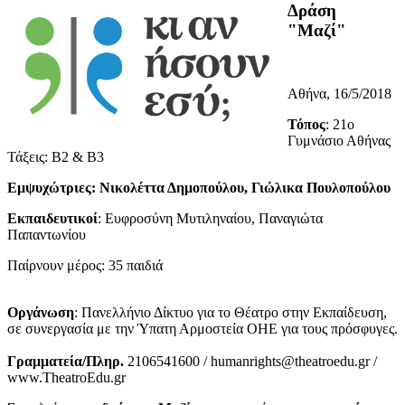
Δράση
"Μαζί"
Αθήνα, 16/5/2018
Τόπος
: 21ο
Γυμνάσιο Αθήνας
Τάξεις: Β2 & Β3
Εμψυχώτριες: Νικολέττα Δημοπούλου, Γιώλικα Πουλοπούλου
Εκπαιδευτικοί
: Ευφροσύνη Μυτιληναίου, Παναγιώτα
Παπαντωνίου
Παίρνουν μέρος: 35 παιδιά
Οργάνωση
: Πανελλήνιο Δίκτυο για το Θέατρο στην Εκπαίδευση,
σε συνεργασία με την Ύπατη Αρμοστεία ΟΗΕ για τους πρόσφυγες.
Γραμματεία/Πληρ.
2106541600 / humanrights@theatroedu.gr /
www.TheatroEdu.gr