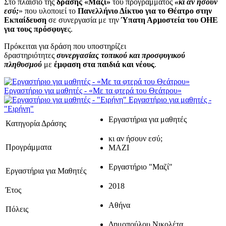
Στο πλαίσιο της
δράσης «Μαζί»
του προγράμματος
«κι αν ήσουν
εσύ;
» που υλοποιεί το
Πανελλήνιο Δίκτυο για το Θέατρο στην
Εκπαίδευση
σε συνεργασία με την
Ύπατη Αρμοστεία του ΟΗΕ
για τους πρόσφυγε
ς.
Πρόκειται για δράση που υποστηρίζει
δραστηριότητες
συνεργασίας τοπικού και προσφυγικού
πληθυσμού
με
έμφαση στα παιδιά και νέους
.
Εργαστήριο για μαθητές - «Με τα φτερά του Θεάτρου»
Εργαστήριο για μαθητές -
"Ειρήνη"
Εργαστήρια για μαθητές
Κατηγορία Δράσης
κι αν ήσουν εσύ;
Προγράμματα
ΜΑΖΙ
Εργαστήριο "Μαζί"
Εργαστήρια για Μαθητές
2018
Έτος
Αθήνα
Πόλεις
Δημοπούλου Νικολέτα