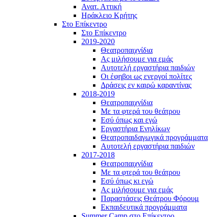
Ανατ. Αττική
Ηράκλειο Κρήτης
Στο Επίκεντρο
Στο Επίκεντρο
2019-2020
Θεατροπαιχνίδια
Ας μιλήσουμε για εμάς
Αυτοτελή εργαστήρια παιδιών
Οι έφηβοι ως ενεργοί πολίτες
Δράσεις εν καιρώ καραντίνας
2018-2019
Θεατροπαιχνίδια
Με τα φτερά του θεάτρου
Εσύ όπως και εγώ
Εργαστήρια Ενηλίκων
Θεατροπαιδαγωγικά προγράμματα
Αυτοτελή εργαστήρια παιδιών
2017-2018
Θεατροπαιχνίδια
Με τα φτερά του θεάτρου
Εσύ όπως κι εγώ
Ας μιλήσουμε για εμάς
Παραστάσεις Θεάτρου Φόρουμ
Εκπαιδευτικά προγράμματα
Summer Camp στο Επίκεντρο