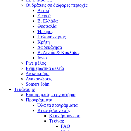
Οι δράσεις σε διάφορες περιοχές
Αττική
Στερεά
Β. Ελλάδα
Θεσσαλία
Ήπειρος
Πελοπόννησος
Κρήτη
Δωδεκάνησα
Β. Αιγαίο & Κυκλάδες
Ιόνιο
Γίνε μέλος
Ενημερωτικά δελτία
Διεκδικούμε
Ανακοινώσεις
Somers John
Τι κάνουμε
Επιμόρφωση - εργαστήρια
Προγράμματα
Όλα τα προγράμματα
Κι αν ήσουν εσύ;
Κι αν ήσουν εσυ;
Τι είναι;
FAQ