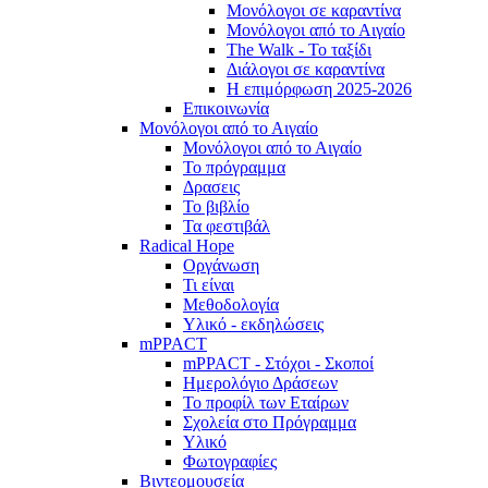
Μονόλογοι σε καραντίνα
Μονόλογοι από το Αιγαίο
The Walk - Το ταξίδι
Διάλογοι σε καραντίνα
Η επιμόρφωση 2025-2026
Επικοινωνία
Μονόλογοι από το Αιγαίο
Μονόλογοι από το Αιγαίο
Το πρόγραμμα
Δρασεις
Το βιβλίο
Τα φεστιβάλ
Radical Hope
Οργάνωση
Τι είναι
Μεθοδολογία
Υλικό - εκδηλώσεις
mPPACT
mPPACT - Στόχοι - Σκοποί
Ημερολόγιο Δράσεων
Το προφίλ των Εταίρων
Σχολεία στο Πρόγραμμα
Υλικό
Φωτογραφίες
Βιντεομουσεία