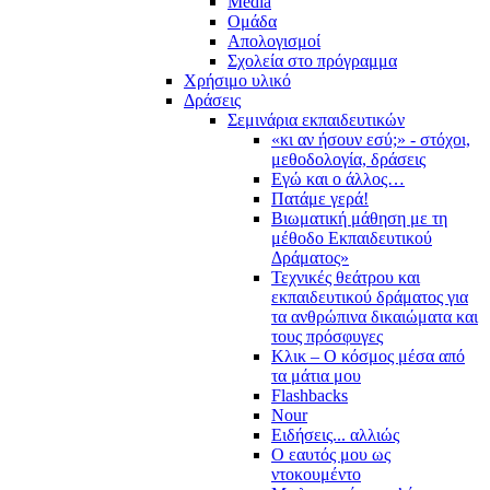
Media
Ομάδα
Απολογισμοί
Σχολεία στο πρόγραμμα
Χρήσιμο υλικό
Δράσεις
Σεμινάρια εκπαιδευτικών
«κι αν ήσουν εσύ;» - στόχοι,
μεθοδολογία, δράσεις
Εγώ και ο άλλος…
Πατάμε γερά!
Βιωματική μάθηση με τη
μέθοδο Εκπαιδευτικού
Δράματος»
Τεχνικές θεάτρου και
εκπαιδευτικού δράματος για
τα ανθρώπινα δικαιώματα και
τους πρόσφυγες
Κλικ – Ο κόσμος μέσα από
τα μάτια μου
Flashbacks
Nour
Ειδήσεις... αλλιώς
Ο εαυτός μου ως
ντοκουμέντο