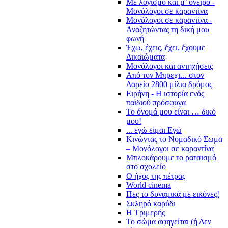
Με λογισμό και μ’ όνειρο -
Μονόλογοι σε καραντίνα
Μονόλογοι σε καραντίνα -
Αναζητώντας τη δική μου
φωνή
Έχω, έχεις, έχει, έχουμε
Δικαιώματα
Μονόλογοι και αντηχήσεις
Από τον Μπρεχτ... στον
Δαρείο 2800 μίλια δρόμος
Ειρήνη - Η ιστορία ενός
παιδιού πρόσφυγα
Το όνομά μου είναι … δικό
μου!
... εγώ είμαι Εγώ
Κινώντας το Νομαδικό Σώμα
– Μονόλογοι σε καραντίνα
Μπλοκάρουμε το ρατσισμό
στο σχολείο
Ο ήχος της πέτρας
World cinema
Πες το δυναμικά με εικόνες!
Σκληρό καρύδι
Η Τριμερής
Το σώμα αφηγείται (ή Δεν