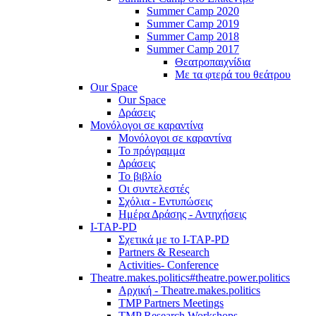
Summer Camp 2020
Summer Camp 2019
Summer Camp 2018
Summer Camp 2017
Θεατροπαιχνίδια
Με τα φτερά του θεάτρου
Our Space
Our Space
Δράσεις
Μονόλογοι σε καραντίνα
Μονόλογοι σε καραντίνα
Το πρόγραμμα
Δράσεις
Το βιβλίο
Οι συντελεστές
Σχόλια - Εντυπώσεις
Ημέρα Δράσης - Αντηχήσεις
I-TAP-PD
Σχετικά με το I-TAP-PD
Partners & Research
Activities- Conference
Theatre.makes.politics#theatre.power.politics
Αρχική - Theatre.makes.politics
TMP Partners Meetings
TMP Research Workshops