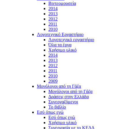
Βιντεομουσεία
2014
2013
2012
2011
2010
Λογοτεχνικό Εργαστήριο
Λογοτεχνικό εργαστήριο
Όλα τα έργα
Χρήσιμο υλικό
2014
2013
2012
2011
2010
2009
Μονόλογοι από τη Γάζα
Μονόλογοι από τη Γάζα
Δράσεις στην Ελλάδα
Συνεργαζόμενοι
To βιβλίο
Εσύ όπως εγώ
Εσύ όπως εγώ
Χρήσιμο υλικό
Συνεργασία με το ΚΕΔΑ