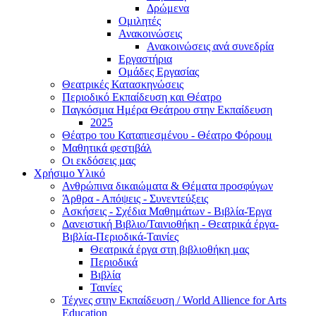
Δρώμενα
Ομιλητές
Ανακοινώσεις
Ανακοινώσεις ανά συνεδρία
Εργαστήρια
Ομάδες Εργασίας
Θεατρικές Κατασκηνώσεις
Περιοδικό Εκπαίδευση και Θέατρο
Παγκόσμια Ημέρα Θεάτρου στην Εκπαίδευση
2025
Θέατρο του Καταπιεσμένου - Θέατρο Φόρουμ
Μαθητικά φεστιβάλ
Οι εκδόσεις μας
Χρήσιμο Υλικό
Ανθρώπινα δικαιώματα & Θέματα προσφύγων
Άρθρα - Απόψεις - Συνεντεύξεις
Ασκήσεις - Σχέδια Μαθημάτων - Βιβλία-Έργα
Δανειστική Βιβλιο/Ταινιοθήκη - Θεατρικά έργα-
Βιβλία-Περιοδικά-Ταινίες
Θεατρικά έργα στη βιβλιοθήκη μας
Περιοδικά
Βιβλία
Ταινίες
Τέχνες στην Εκπαίδευση / World Allience for Arts
Education