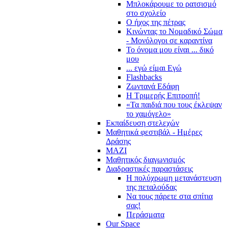
Μπλοκάρουμε το ρατσισμό
στο σχολείο
Ο ήχος της πέτρας
Κινώντας το Νομαδικό Σώμα
- Μονόλογοι σε καραντίνα
Το όνομα μου είναι ... δικό
μου
... εγώ είμαι Εγώ
Flashbacks
Ζωντανά Εδάφη
Η Τριμερής Επιτροπή!
«Τα παιδιά που τους έκλεψαν
το χαμόγελο»
Εκπαίδευση στελεχών
Μαθητικά φεστιβάλ - Ημέρες
Δράσης
ΜΑΖΙ
Μαθητικός διαγωνισμός
Διαδραστικές παραστάσεις
Η πολύχρωμη μετανάστευση
της πεταλούδας
Να τους πάρετε στα σπίτια
σας!
Περάσματα
Our Space