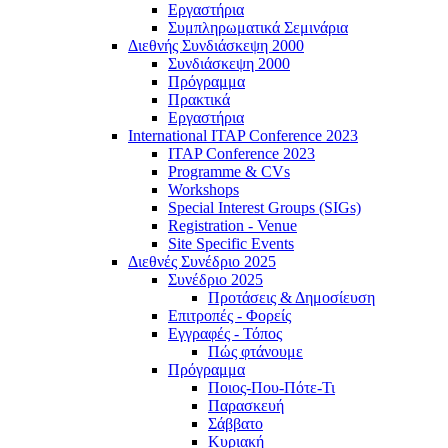
Εργαστήρια
Συμπληρωματικά Σεμινάρια
Διεθνής Συνδιάσκεψη 2000
Συνδιάσκεψη 2000
Πρόγραμμα
Πρακτικά
Εργαστήρια
International ITAP Conference 2023
ITAP Conference 2023
Programme & CVs
Workshops
Special Interest Groups (SIGs)
Registration - Venue
Site Specific Events
Διεθνές Συνέδριο 2025
Συνέδριο 2025
Προτάσεις & Δημοσίευση
Επιτροπές - Φορείς
Εγγραφές - Τόπος
Πώς φτάνουμε
Πρόγραμμα
Ποιος-Που-Πότε-Τι
Παρασκευή
Σάββατο
Κυριακή