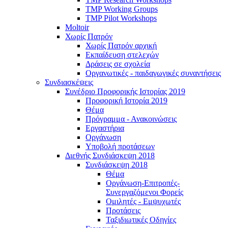
TMP Working Groups
TMP Pilot Workshops
Moltoir
Χωρίς Πατρόν
Χωρίς Πατρόν αρχική
Εκπαίδευση στελεχών
Δράσεις σε σχολεία
Οργανωτικές - παιδαγωγικές συναντήσεις
Συνδιασκέψεις
Συνέδριο Προφορικής Ιστορίας 2019
Προφορική Ιστορία 2019
Θέμα
Πρόγραμμα - Ανακοινώσεις
Εργαστήρια
Οργάνωση
Υποβολή προτάσεων
Διεθνής Συνδιάσκεψη 2018
Συνδιάσκεψη 2018
Θέμα
Οργάνωση-Επιτροπές-
Συνεργαζόμενοι Φορείς
Ομιλητές - Εμψυχωτές
Προτάσεις
Ταξιδιωτικές Οδηγίες